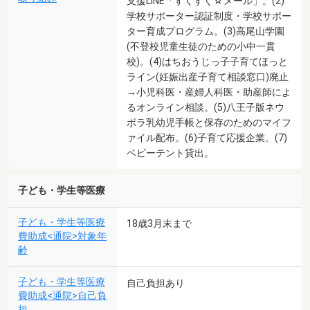
支援LINE「すくすく☆メール」。(2)
学校サポーター認証制度・学校サポー
ター育成プログラム。(3)高尾山学園
(不登校児童生徒のための小中一貫
校)。(4)はちおうじっ子子育てほっと
ライン(妊娠出産子育て相談窓口)廃止
→小児科医・産婦人科医・助産師によ
るオンライン相談。(5)八王子版ネウ
ボラ乳幼児手帳と保存のためのマイフ
ァイル配布。(6)子育て応援企業。(7)
ベビーテント貸出。
子ども・学生等医療
子ども・学生等医療
18歳3月末まで
費助成<通院>対象年
齢
子ども・学生等医療
自己負担あり
費助成<通院>自己負
担