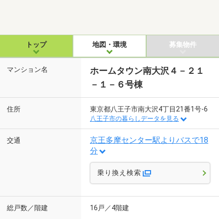
トップ
地図・環境
募集物件
マンション名
ホームタウン南大沢４－２１
－１－６号棟
住所
東京都八王子市南大沢4丁目21番1号-6
八王子市の暮らしデータを見る
京王多摩センター駅よりバスで18
交通
分
乗り換え検索
総戸数／階建
16戸／4階建