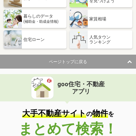
を見つけよう
暮らしのデータ
家賃相場
(補助金・助成金情報)
人気タウン
住宅ローン
ランキング
ページトップに戻る
goo住宅・不動産
アプリ
大手不動産サイト
物件
の
を
まとめて検索！