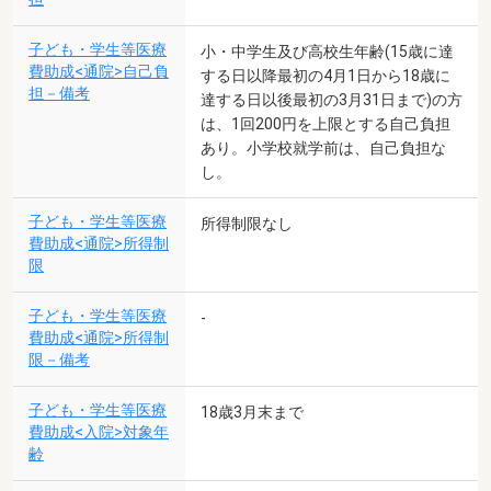
子ども・学生等医療
小・中学生及び高校生年齢(15歳に達
費助成<通院>自己負
する日以降最初の4月1日から18歳に
担－備考
達する日以後最初の3月31日まで)の方
は、1回200円を上限とする自己負担
あり。小学校就学前は、自己負担な
し。
子ども・学生等医療
所得制限なし
費助成<通院>所得制
限
子ども・学生等医療
-
費助成<通院>所得制
限－備考
子ども・学生等医療
18歳3月末まで
費助成<入院>対象年
齢