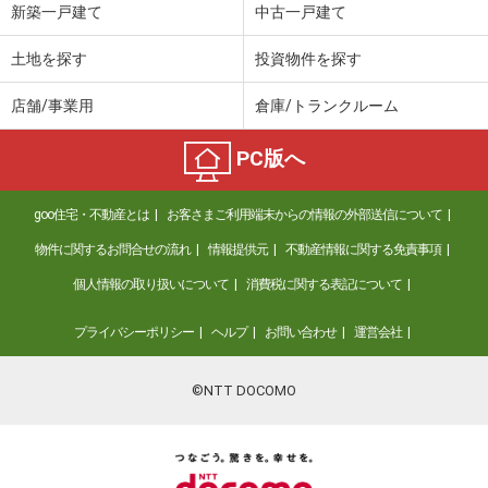
新築一戸建て
中古一戸建て
土地を探す
投資物件を探す
店舗/事業用
倉庫/トランクルーム
PC版へ
goo住宅・不動産とは
お客さまご利用端末からの情報の外部送信について
物件に関するお問合せの流れ
情報提供元
不動産情報に関する免責事項
個人情報の取り扱いについて
消費税に関する表記について
プライバシーポリシー
ヘルプ
お問い合わせ
運営会社
©NTT DOCOMO