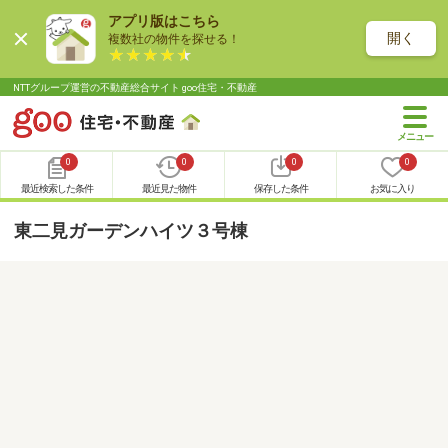
アプリ版はこちら
開く
複数社の物件を探せる！
NTTグループ運営の不動産総合サイト goo住宅・不動産
0
0
0
0
最近検索した条件
最近見た物件
保存した条件
お気に入り
東二見ガーデンハイツ３号棟