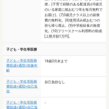
便」(子育て経験のある配達員が0歳児
のいる家庭に紙おむつ等を毎月無料で
お届け)。(7)3歳児クラス以上の副食
費の無料化。(8)使用済み紙おむつの
持ち帰り廃止。(9)中学校給食の無償
化。(10)フリースクール利用料の助成
[上限月額1万円]。
子ども・学生等医療
子ども・学生等医療
18歳3月末まで
費助成<通院>対象年
齢
子ども・学生等医療
自己負担なし
費助成<通院>自己負
担
子ども・学生等医療
-
費助成<通院>自己負