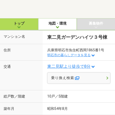
トップ
地図・環境
募集物件
マンション名
東二見ガーデンハイツ３号棟
住所
兵庫県明石市魚住町西岡1865番1号
明石市の暮らしデータを見る
東二見駅より徒歩で8分
交通
乗り換え検索
総戸数／階建
10戸／5階建
築年月
昭和54年8月