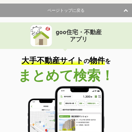
ページトップに戻る
goo住宅・不動産
アプリ
大手不動産サイト
物件
の
を
まとめて検索！