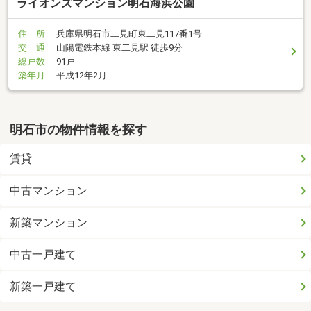
ライオンズマンション明石海浜公園
住 所
兵庫県明石市二見町東二見117番1号
交 通
山陽電鉄本線 東二見駅 徒歩9分
総戸数
91戸
築年月
平成12年2月
明石市の物件情報を探す
賃貸
中古マンション
新築マンション
中古一戸建て
新築一戸建て