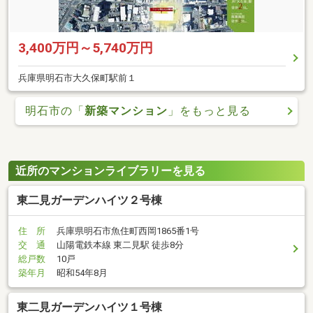
3,400万円～5,740万円
兵庫県明石市大久保町駅前１
明石市の「
新築マンション
」をもっと見る
近所のマンションライブラリーを見る
東二見ガーデンハイツ２号棟
住 所
兵庫県明石市魚住町西岡1865番1号
交 通
山陽電鉄本線 東二見駅 徒歩8分
総戸数
10戸
築年月
昭和54年8月
東二見ガーデンハイツ１号棟