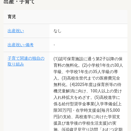
出産・子育て
育児
出産祝い
なし
出産祝い-備考
-
子育て関連の独自の
(1)認可保育施設に通う第2子以降の保
取り組み
育料の無料化。(2)小学校1年生の30人
学級、中学校1年生の35人学級の導
入。(3)高校生世代までの医療費完全
無料化。(4)2025年度は保育所等の待
機児童解消に向け、100人以上の受け
入れ枠拡大をめざす。(5)高校進学に
係る給付型奨学金事業(入学準備金[上
限30万円]・在学時支援金[毎月5,000
円]の支給、高校進学に向けた学習支
援及び進学後の学校生活支援)の実
施。(6)0歳児見守り訪問「おむつ定期