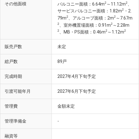
2
2
その他面積
バルコニー面積：6.64m
～11.12m
、
2
サービスバルコニー面積：1.82m
・2.
2
2
79m
、アルコーブ面積：2m
～7.67m
2
2
、室外機置場面積：0.91m
～2.28m
2
2
2
、MB・PS面積：0.46m
～1.12m
販売戸数
未定
総戸数
89戸
完成時期
2027年4月下旬予定
引渡可能年月
2027年6月下旬予定
管理費
金額未定
管理準備金
-
融資等