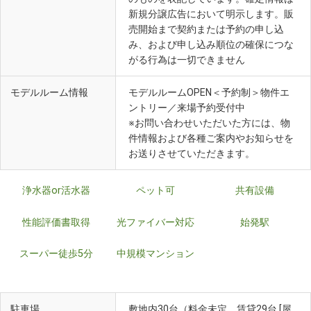
新規分譲広告において明示します。販
売開始まで契約または予約の申し込
み、および申し込み順位の確保につな
がる行為は一切できません
モデルルーム情報
モデルルームOPEN＜予約制＞物件エ
ントリー／来場予約受付中
※お問い合わせいただいた方には、物
件情報および各種ご案内やお知らせを
お送りさせていただきます。
浄水器or活水器
ペット可
共有設備
性能評価書取得
光ファイバー対応
始発駅
スーパー徒歩5分
中規模マンション
駐車場
敷地内30台（料金未定、賃貸29台 [屋