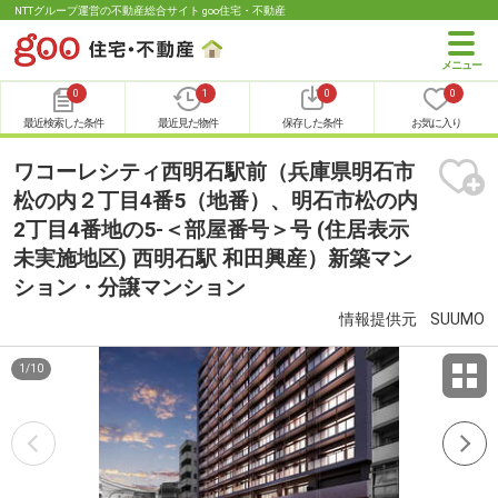
NTTグループ運営の不動産総合サイト goo住宅・不動産
0
1
0
0
最近検索した条件
最近見た物件
保存した条件
お気に入り
ワコーレシティ西明石駅前（兵庫県明石市
松の内２丁目4番5（地番）、明石市松の内
2丁目4番地の5-＜部屋番号＞号 (住居表示
未実施地区) 西明石駅 和田興産）新築マン
ション・分譲マンション
情報提供元
SUUMO
1
/
10