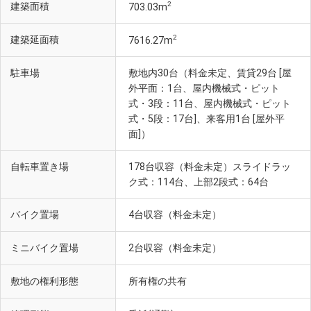
2
建築面積
703.03m
2
建築延面積
7616.27m
駐車場
敷地内30台（料金未定、賃貸29台 [屋
外平面：1台、屋内機械式・ピット
式・3段：11台、屋内機械式・ピット
式・5段：17台]、来客用1台 [屋外平
面]）
自転車置き場
178台収容（料金未定）スライドラッ
ク式：114台、上部2段式：64台
バイク置場
4台収容（料金未定）
ミニバイク置場
2台収容（料金未定）
敷地の権利形態
所有権の共有