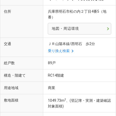
住所
兵庫県明石市松の内２丁目4番5（地
番）
地図・周辺環境
交通
ＪＲ山陽本線/西明石 歩2分
乗り換え検索
総戸数
89戸
構造・階建て
RC14階建
用途地域
商業
2
敷地面積
1049.73m
、(登記簿・実測・建築確認
対象面積)