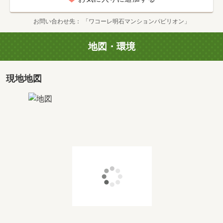
お問い合わせ先
「ワコーレ明石マンションパビリオン」
タイプ
F
間取り
3LDK
地図・環境
専有面積
2
63.59m
価格
価格未定
現地地図
タイプ
G
間取り
3LDK+S
専有面積
2
82.05m
価格
価格未定