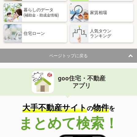
暮らしのデータ
家賃相場
(補助金・助成金情報)
人気タウン
住宅ローン
ランキング
ページトップに戻る
goo住宅・不動産
アプリ
大手不動産サイト
物件
の
を
まとめて検索！