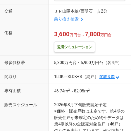
交通
ＪＲ山陽本線/西明石 歩2分
乗り換え検索
価格
3,600
7,800
万円台～
万円台
返済シミュレーション
最多価格帯
5,300万円台・5,900万円台（各4戸）
間取り
1LDK～3LDK+S（納戸）
間取り図
2
2
専有面積
46.74m
～82.05m
販売スケジュール
2026年8月下旬販売開始予定
※価格・販売戸数は未定です。第4期の
販売住戸が未確定のため物件データは
第4期以降の全販売対象住戸（46戸）
のものを表記しています。確定情報は