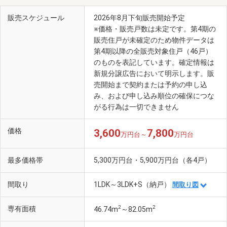
販売スケジュール
2026年8月下旬販売開始予定
※価格・販売戸数は未定です。第4期の
販売住戸が未確定のため物件データは
第4期以降の全販売対象住戸（46戸）
のものを表記しています。確定情報は
新規分譲広告において明示します。販
売開始まで契約または予約の申し込
み、および申し込み順位の確保につな
がる行為は一切できません
価格
3,600
7,800
万円台～
万円台
最多価格帯
5,300万円台・5,900万円台（各4戸）
間取り
1LDK～3LDK+S（納戸）
間取り図
2
2
専有面積
46.74m
～82.05m