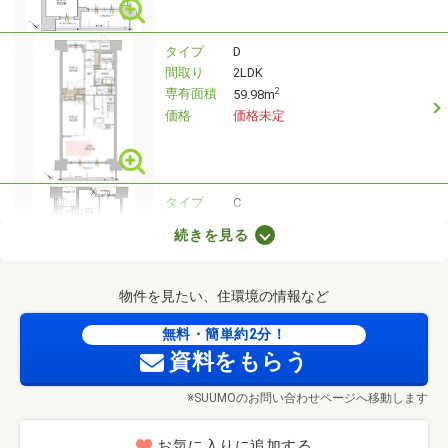
タイプ
D
間取り
2LDK
専有面積
2
59.98m
価格
価格未定
タイプ
C
間取り
3LDK
続きを見る
専有面積
2
68.41m
価格
価格未定
物件を見たい、住環境の情報など
無料・簡単約2分！
タイプ
E
資料をもらう
間取り
3LDK
専有面積
2
74.94m
※SUUMOのお問い合わせページへ移動します
価格
価格未定
お気に入りに追加する