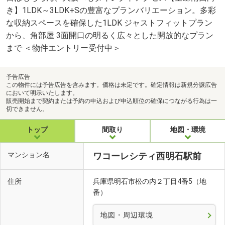
き】1LDK～3LDK+Sの豊富なプランバリエーション。多彩
な収納スペースを確保した1LDK ジャストフィットプラン
から、角部屋 3面開口の明るく広々とした開放的なプラン
まで ＜物件エントリー受付中＞
予告広告
この物件には予告広告を含みます。価格は未定です。確定情報は新規分譲広告
において明示いたします。
販売開始まで契約または予約の申込および申込順位の確保につながる行為は一
切できません。
トップ
間取り
地図・環境
マンション名
ワコーレシティ西明石駅前
住所
兵庫県明石市松の内２丁目4番5（地
番）
地図・周辺環境