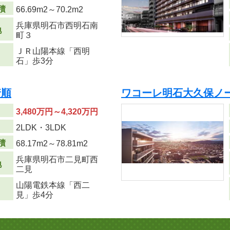
積
66.69m
2
～70.2m
2
兵庫県明石市西明石南
地
町３
ＪＲ山陽本線「西明
石」歩3分
着順
ワコーレ明石大久保ノ
3,480万円～4,320万円
り
2LDK・3LDK
積
68.17m
2
～78.81m
2
兵庫県明石市二見町西
地
二見
山陽電鉄本線「西二
見」歩4分