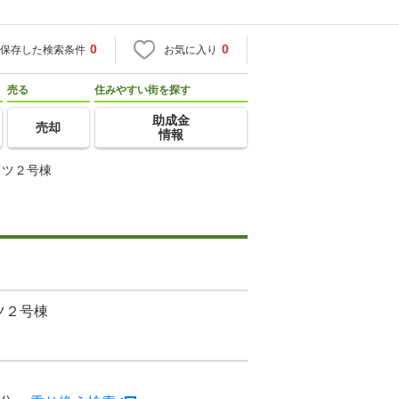
0
0
保存した検索条件
お気に入り
売る
住みやすい街を探す
助成金
売却
情報
イツ２号棟
ツ２号棟