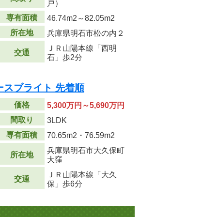
戸）
専有面積
46.74m
2
～82.05m
2
所在地
兵庫県明石市松の内２
ＪＲ山陽本線「西明
交通
石」歩2分
ースブライト 先着順
価格
5,300万円～5,690万円
間取り
3LDK
専有面積
70.65m
2
・76.59m
2
兵庫県明石市大久保町
所在地
大窪
ＪＲ山陽本線「大久
交通
保」歩6分