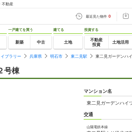
・不動産
0
最近見た物件
一戸建てを買う
建てる
投資する
不動産
新築
中古
土地
土地活用
投資
ライブラリー
兵庫県
明石市
東二見駅
東二見ガーデンハ
２号棟
マンション名
東二見ガーデンハイ
交通
山陽電鉄本線