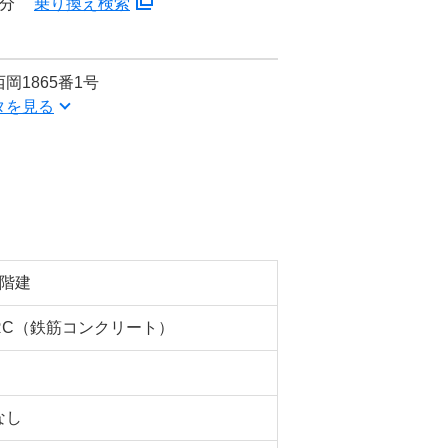
8分
乗り換え検索
岡1865番1号
タを見る
5階建
RC（鉄筋コンクリート）
なし