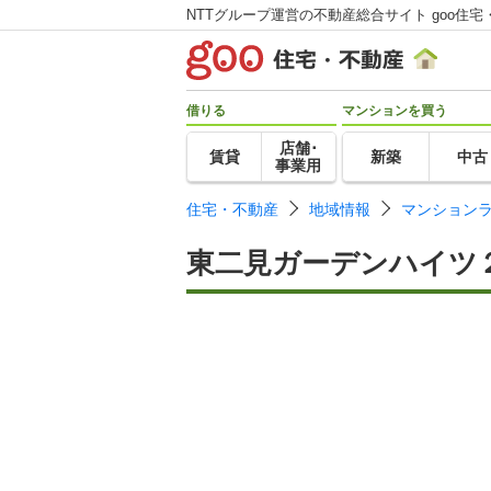
NTTグループ運営の不動産総合サイト goo住宅
借りる
マンションを買う
店舗･
賃貸
新築
中古
事業用
住宅・不動産
地域情報
マンション
東二見ガーデンハイツ