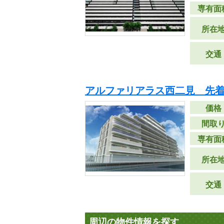
専有面
所在
交通
アルファリアラス西二見 先
価格
間取
専有面
所在
交通
周辺の物件情報を探す