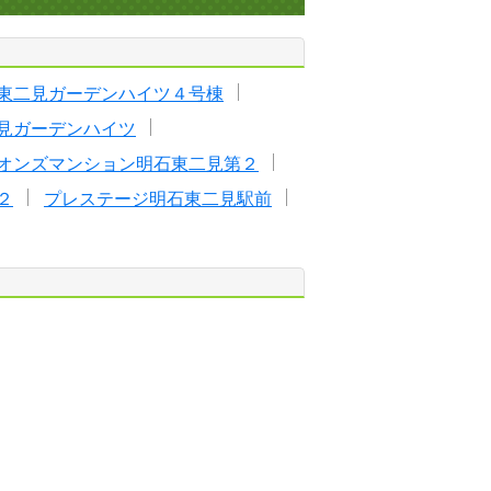
東二見ガーデンハイツ４号棟
見ガーデンハイツ
オンズマンション明石東二見第２
２
プレステージ明石東二見駅前