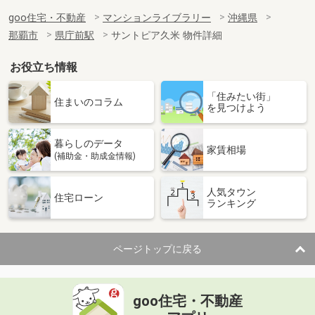
goo住宅・不動産
マンションライブラリー
沖縄県
那覇市
県庁前駅
サントピア久米 物件詳細
お役立ち情報
「住みたい街」
住まいのコラム
を見つけよう
暮らしのデータ
家賃相場
(補助金・助成金情報)
人気タウン
住宅ローン
ランキング
ページトップに戻る
goo住宅・不動産