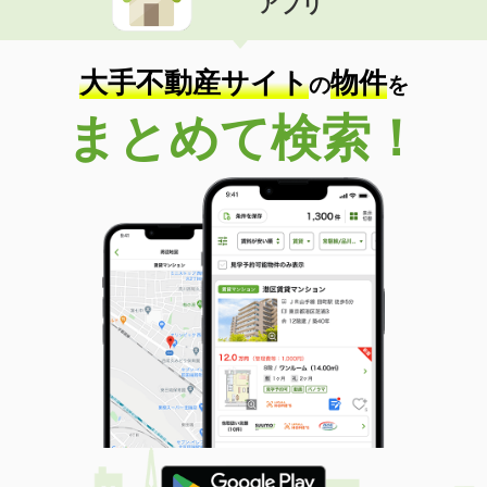
アプリ
大手不動産サイト
物件
の
を
まとめて検索！