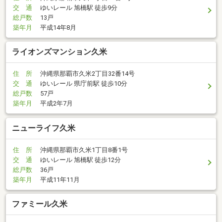
交 通
ゆいレール 旭橋駅 徒歩9分
総戸数
13戸
築年月
平成14年8月
ライオンズマンション久米
住 所
沖縄県那覇市久米2丁目32番14号
交 通
ゆいレール 県庁前駅 徒歩10分
総戸数
57戸
築年月
平成2年7月
ニューライフ久米
住 所
沖縄県那覇市久米1丁目8番1号
交 通
ゆいレール 旭橋駅 徒歩12分
総戸数
36戸
築年月
平成11年11月
ファミール久米