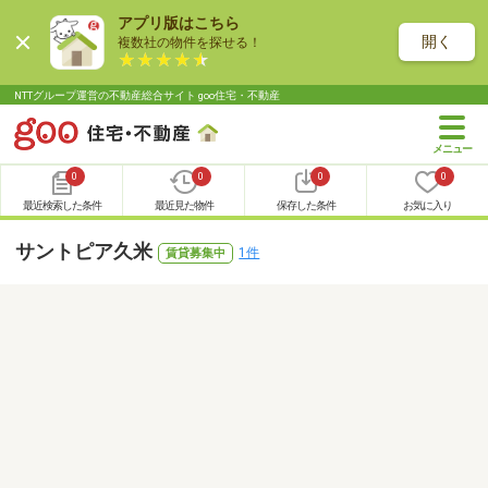
アプリ版はこちら
開く
複数社の物件を探せる！
NTTグループ運営の不動産総合サイト goo住宅・不動産
0
0
0
0
最近検索した条件
最近見た物件
保存した条件
お気に入り
サントピア久米
1件
賃貸募集中