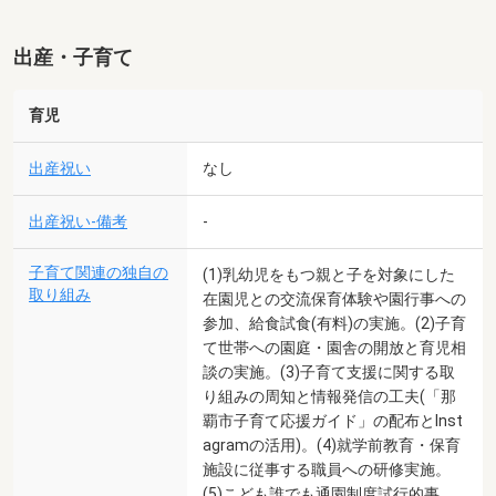
出産・子育て
育児
出産祝い
なし
出産祝い-備考
-
子育て関連の独自の
(1)乳幼児をもつ親と子を対象にした
取り組み
在園児との交流保育体験や園行事への
参加、給食試食(有料)の実施。(2)子育
て世帯への園庭・園舎の開放と育児相
談の実施。(3)子育て支援に関する取
り組みの周知と情報発信の工夫(「那
覇市子育て応援ガイド」の配布とInst
agramの活用)。(4)就学前教育・保育
施設に従事する職員への研修実施。
(5)こども誰でも通園制度試行的事