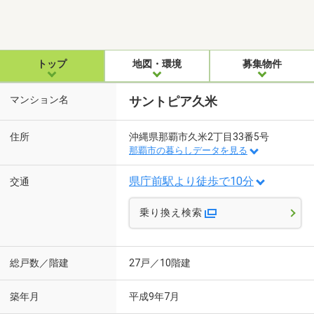
トップ
地図・環境
募集物件
マンション名
サントピア久米
住所
沖縄県那覇市久米2丁目33番5号
那覇市の暮らしデータを見る
県庁前駅より徒歩で10分
交通
乗り換え検索
総戸数／階建
27戸／10階建
築年月
平成9年7月