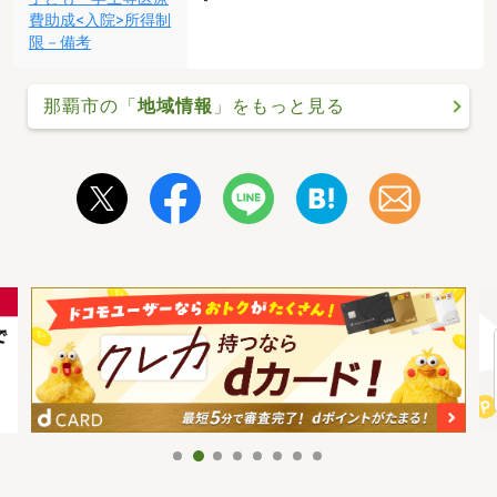
-
費助成<入院>所得制
限－備考
那覇市の「
地域情報
」をもっと見る