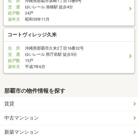
住 所
沖縄県那覇市泉崎1丁目13番6号
交 通
ゆいレール 旭橋駅 徒歩4分
総戸数
24戸
築年月
昭和55年11月
コートヴィレッジ久米
住 所
沖縄県那覇市久米2丁目16番32号
交 通
ゆいレール 県庁前駅 徒歩5分
総戸数
15戸
築年月
平成7年6月
那覇市の物件情報を探す
賃貸
中古マンション
新築マンション