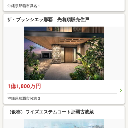
沖縄県那覇市識名１
ザ・ブランシエラ那覇 先着順販売住戸
1億1,800万円
沖縄県那覇市牧志３
（仮称）ワイズエステムコート那覇古波蔵