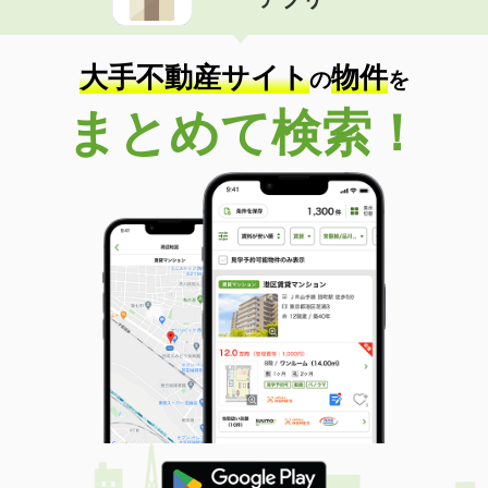
大手不動産サイト
物件
の
を
まとめて検索！