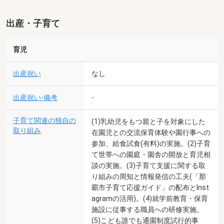
出産・子育て
育児
出産祝い
なし
出産祝い-備考
-
子育て関連の独自の
(1)乳幼児をもつ親と子を対象にした
取り組み
在園児との交流保育体験や園行事への
参加、給食試食(有料)の実施。(2)子育
て世帯への園庭・園舎の開放と育児相
談の実施。(3)子育て支援に関する取
り組みの周知と情報発信の工夫(「那
覇市子育て応援ガイド」の配布とInst
agramの活用)。(4)就学前教育・保育
施設に従事する職員への研修実施。
(5)こども誰でも通園制度試行的事