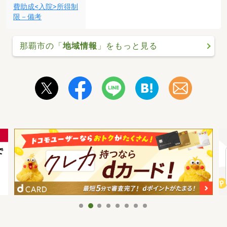
費助成<入院>所得制
限－備考
那覇市の「
地域情報
」をもっと見る