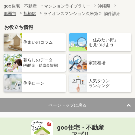
goo住宅・不動産
マンションライブラリー
沖縄県
那覇市
旭橋駅
ライオンズマンション久米第２ 物件詳細
お役立ち情報
「住みたい街」
住まいのコラム
を見つけよう
暮らしのデータ
家賃相場
(補助金・助成金情報)
人気タウン
住宅ローン
ランキング
ページトップに戻る
goo住宅・不動産
アプリ