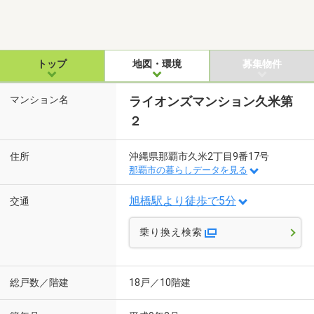
トップ
地図・環境
募集物件
マンション名
ライオンズマンション久米第
２
住所
沖縄県那覇市久米2丁目9番17号
那覇市の暮らしデータを見る
旭橋駅より徒歩で5分
交通
乗り換え検索
総戸数／階建
18戸／10階建