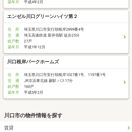
築年月
平成4年2月
エンゼル川口グリーンハイツ第２
住 所
埼玉県川口市安行領根岸2899番4号
交 通
埼玉高速鉄道 新井宿駅 徒歩25分
総戸数
27戸
築年月
平成1年12月
川口根岸パークホームズ
住 所
埼玉県川口市安行領根岸1027番1号、1197番1号
交 通
JR京浜東北線 蕨駅 バス17分
総戸数
160戸
築年月
平成5年2月
川口市の物件情報を探す
賃貸