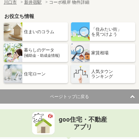
川口市
新井宿駅
コーポ根岸 物件詳細
お役立ち情報
「住みたい街」
住まいのコラム
を見つけよう
暮らしのデータ
家賃相場
(補助金・助成金情報)
人気タウン
住宅ローン
ランキング
ページトップに戻る
goo住宅・不動産
アプリ