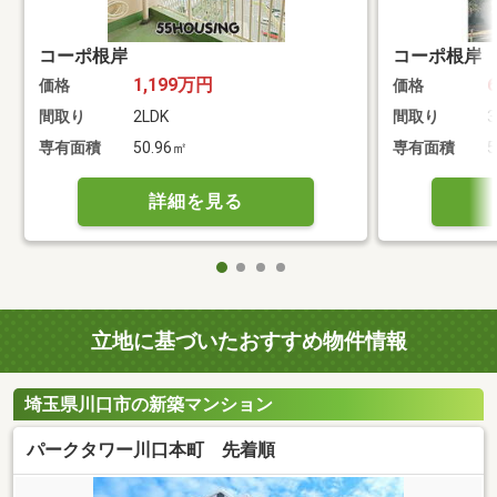
コーポ根岸
コーポ根岸
1,199万円
価格
価格
間取り
2LDK
間取り
3
専有面積
50.96㎡
専有面積
5
詳細を見る
立地に基づいたおすすめ物件情報
埼玉県川口市の新築マンション
パークタワー川口本町 先着順