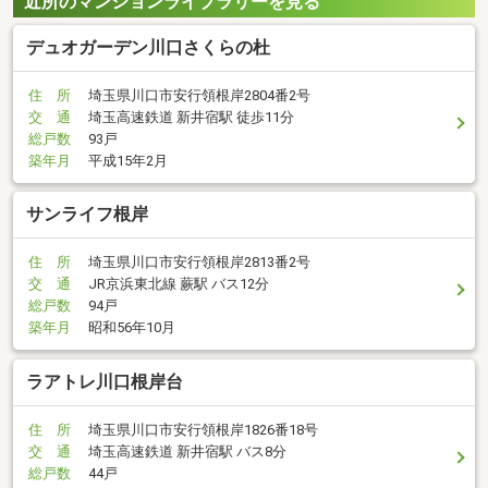
近所のマンションライブラリーを見る
デュオガーデン川口さくらの杜
住 所
埼玉県川口市安行領根岸2804番2号
交 通
埼玉高速鉄道 新井宿駅 徒歩11分
総戸数
93戸
築年月
平成15年2月
サンライフ根岸
住 所
埼玉県川口市安行領根岸2813番2号
交 通
JR京浜東北線 蕨駅 バス12分
総戸数
94戸
築年月
昭和56年10月
ラアトレ川口根岸台
住 所
埼玉県川口市安行領根岸1826番18号
交 通
埼玉高速鉄道 新井宿駅 バス8分
総戸数
44戸