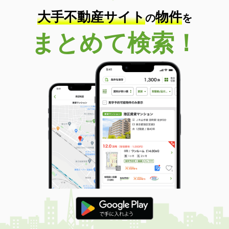
大手不動産サイト
物件
の
を
まとめて検索！