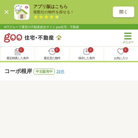
アプリ版はこちら
開く
複数社の物件を探せる！
NTTグループ運営の不動産総合サイト goo住宅・不動産
0
0
0
0
最近検索した条件
最近見た物件
保存した条件
お気に入り
コーポ根岸
26件
中古販売中