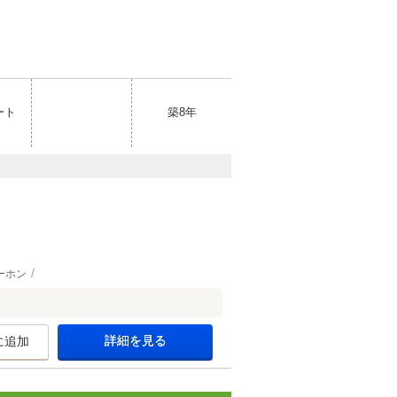
ート
築8年
ーホン
詳細を見る
に追加