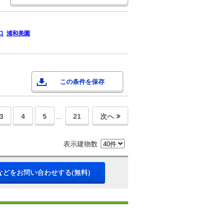
口
浦和美園
この条件を保存
3
4
5
21
次へ
…
表示建物数
などをお問い合わせする(無料)