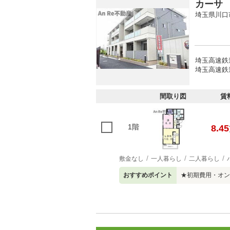
カーサ
埼玉県川口
埼玉高速鉄道
埼玉高速鉄道
間取り図
賃
1階
8.45
敷金なし
一人暮らし
二人暮らし
おすすめポイント
★初期費用・オン