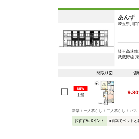
あんず
埼玉県川口
埼玉高速鉄道
武蔵野線 東
間取り図
賃
NEW
9.30
1階
新築
一人暮らし
二人暮らし
バス
おすすめポイント
■新築でペットと