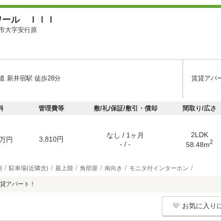
ワール ＩＩＩ
市大字安行原
 新井宿駅 徒歩28分
賃貸アパ
料
管理費等
敷/礼/保証/敷引・償却
間取り/広さ
2LDK
なし / 1ヶ月
3,810円
万円
2
- / -
58.48m
別
駐車場(近隣含)
最上階
角部屋
南向き
モニタ付インターホン
貸アパート！
お気に入り