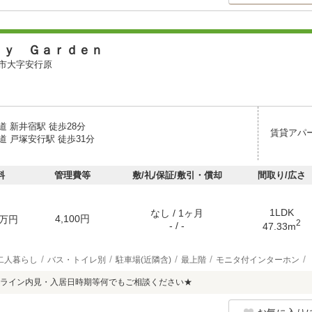
ｒｙ Ｇａｒｄｅｎ
市大字安行原
 新井宿駅 徒歩28分
賃貸アパ
 戸塚安行駅 徒歩31分
料
管理費等
敷/礼/保証/敷引・償却
間取り/広さ
1LDK
なし / 1ヶ月
4,100円
万円
2
- / -
47.33m
二人暮らし
バス・トイレ別
駐車場(近隣含)
最上階
モニタ付インターホン
ライン内見・入居日時期等何でもご相談ください★