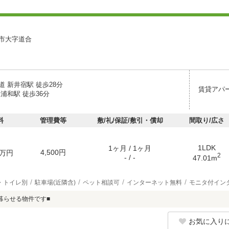
市大字道合
 新井宿駅 徒歩28分
賃貸アパ
浦和駅 徒歩36分
料
管理費等
敷/礼/保証/敷引・償却
間取り/広さ
1LDK
1ヶ月 / 1ヶ月
4,500円
万円
2
- / -
47.01m
・トイレ別
駐車場(近隣含)
ペット相談可
インターネット無料
モニタ付イン
暮らせる物件です■
お気に入り