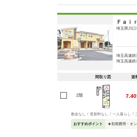
Ｆａｉ
埼玉県川口
埼玉高速鉄道
埼玉高速鉄道
間取り図
賃
2階
7.40
敷金なし
更新料なし
一人暮らし
おすすめポイント
★初期費用・オン