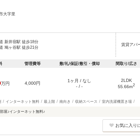
市大字里
 新井宿駅 徒歩18分
賃貸アパ
 鳩ヶ谷駅 徒歩21分
料
管理費等
敷/礼/保証/敷引・償却
間取り/広さ
2LDK
1ヶ月 / なし
0
4,000円
万円
2
- / -
55.66m
別
インターネット無料
最上階
南向き
収納スペース
室内洗濯機置き場
部屋♪インターネット無料♪
お気に入り