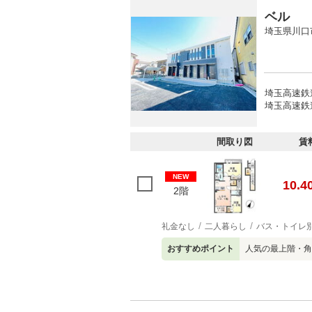
ベル
埼玉県川口
埼玉高速鉄道
埼玉高速鉄道
間取り図
賃
NEW
10.4
2階
礼金なし
二人暮らし
バス・トイレ
おすすめポイント
人気の最上階・角