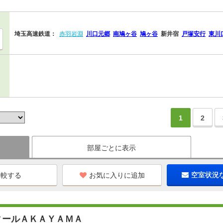
埼玉高速鉄道：
赤羽岩淵
川口元郷
南鳩ヶ谷
鳩ヶ谷
新井宿
戸塚安行
東川
1
2
部屋ごとに表示
お気に入りに追加
空室状況
ィールＡＫＡＹＡＭＡ