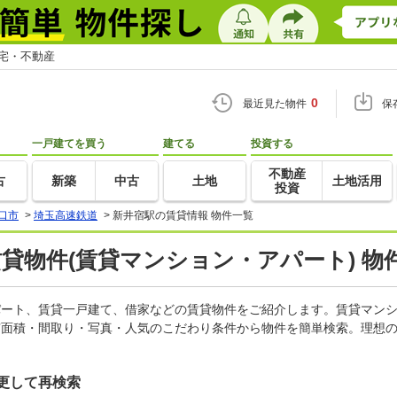
住宅・不動産
0
最近見た物件
保
一戸建てを買う
建てる
投資する
不動産
古
新築
中古
土地
土地活用
投資
口市
>
埼玉高速鉄道
>
新井宿駅の賃貸情報 物件一覧
賃貸物件(賃貸マンション・アパート) 物
アパート、賃貸一戸建て、借家などの賃貸物件をご紹介します。賃貸マン
有面積・間取り・写真・人気のこだわり条件から物件を簡単検索。理想の
更して再検索