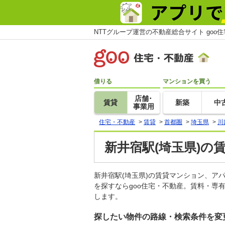
NTTグループ運営の不動産総合サイト goo
借りる
マンションを買う
店舗･
賃貸
新築
中
事業用
住宅・不動産
>
賃貸
>
首都圏
>
埼玉県
>
川
新井宿駅(埼玉県)の
新井宿駅(埼玉県)の賃貸マンション、
を探すならgoo住宅・不動産。賃料・専
します。
探したい物件の路線・検索条件を変