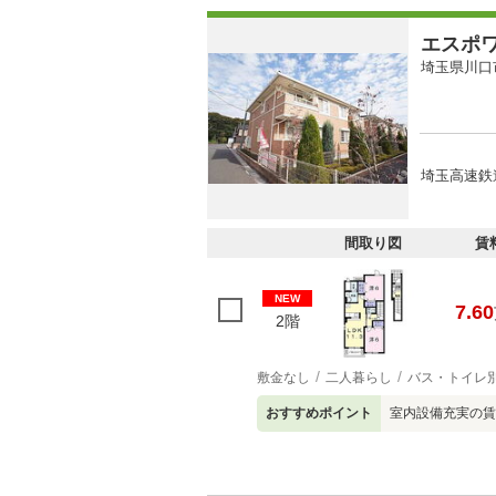
エスポ
埼玉県川口
埼玉高速鉄道
間取り図
賃
NEW
7.60
2階
敷金なし
二人暮らし
バス・トイレ
おすすめポイント
室内設備充実の賃