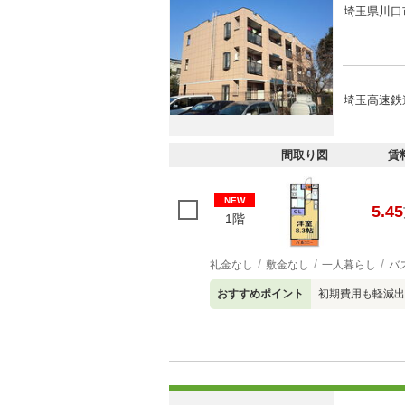
埼玉県川口
埼玉高速鉄
間取り図
賃
NEW
5.45
1階
礼金なし
敷金なし
一人暮らし
バ
おすすめポイント
初期費用も軽減出