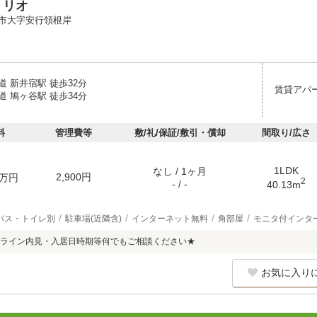
 リオ
市大字安行領根岸
 新井宿駅 徒歩32分
賃貸アパ
 鳩ヶ谷駅 徒歩34分
料
管理費等
敷/礼/保証/敷引・償却
間取り/広さ
1LDK
なし / 1ヶ月
2,900円
万円
2
- / -
40.13m
バス・トイレ別
駐車場(近隣含)
インターネット無料
角部屋
モニタ付インタ
ライン内見・入居日時期等何でもご相談ください★
お気に入り