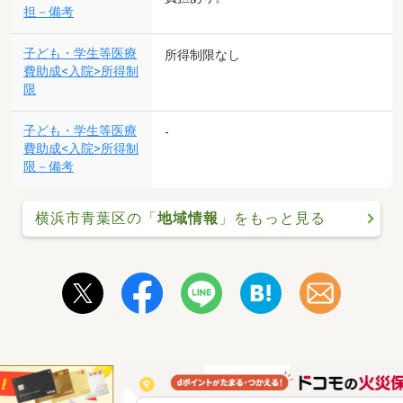
担－備考
子ども・学生等医療
所得制限なし
費助成<入院>所得制
限
子ども・学生等医療
-
費助成<入院>所得制
限－備考
横浜市青葉区の「
地域情報
」をもっと見る