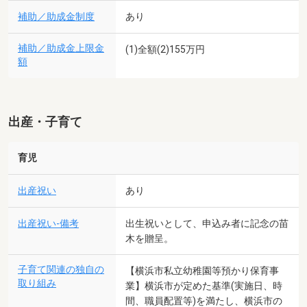
補助／助成金制度
あり
補助／助成金上限金
(1)全額(2)155万円
額
出産・子育て
育児
出産祝い
あり
出産祝い-備考
出生祝いとして、申込み者に記念の苗
木を贈呈。
子育て関連の独自の
【横浜市私立幼稚園等預かり保育事
取り組み
業】横浜市が定めた基準(実施日、時
間、職員配置等)を満たし、横浜市の