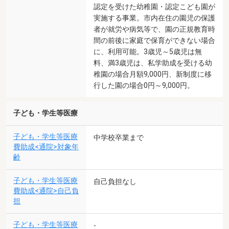
認定を受けた幼稚園・認定こども園が
実施する事業。市内在住の園児の保護
者が就労や病気等で、園の正規教育時
間の前後に家庭で保育ができない場合
に、利用可能。3歳児～5歳児は無
料、満3歳児は、私学助成を受ける幼
稚園の場合月額9,000円、新制度に移
行した園の場合0円～9,000円。
子ども・学生等医療
子ども・学生等医療
中学校卒業まで
費助成<通院>対象年
齢
子ども・学生等医療
自己負担なし
費助成<通院>自己負
担
子ども・学生等医療
-