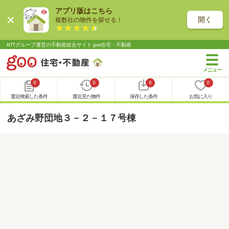
アプリ版はこちら
開く
複数社の物件を探せる！
NTTグループ運営の不動産総合サイト goo住宅・不動産
0
0
0
0
最近検索した条件
最近見た物件
保存した条件
お気に入り
あざみ野団地３－２－１７号棟