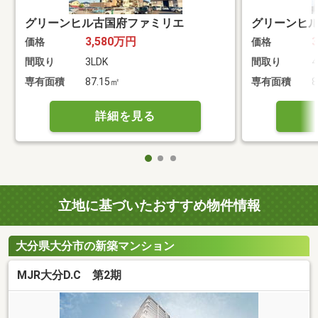
グリーンヒル古国府ファミリエ
グリーンヒ
3,580万円
価格
価格
間取り
3LDK
間取り
4
専有面積
87.15㎡
専有面積
8
詳細を見る
立地に基づいたおすすめ物件情報
大分県大分市の新築マンション
MJR大分D.C 第2期