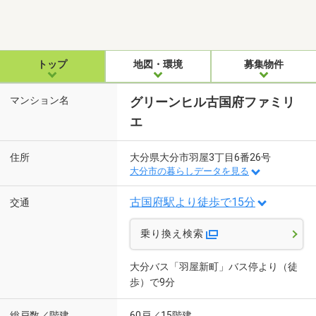
トップ
地図・環境
募集物件
マンション名
グリーンヒル古国府ファミリ
エ
住所
大分県大分市羽屋3丁目6番26号
大分市の暮らしデータを見る
古国府駅より徒歩で15分
交通
乗り換え検索
大分バス「羽屋新町」バス停より（徒
歩）で9分
総戸数／階建
60戸／15階建