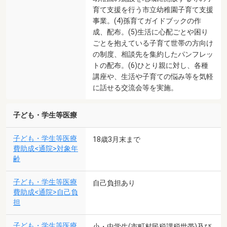
育て支援を行う市立幼稚園子育て支援
事業。(4)孫育てガイドブックの作
成、配布。(5)生活に心配ごとや困り
ごとを抱えている子育て世帯の方向け
の制度、相談先を集約したパンフレッ
トの配布。(6)ひとり親に対し、各種
講座や、生活や子育ての悩み等を気軽
に話せる交流会等を実施。
子ども・学生等医療
子ども・学生等医療
18歳3月末まで
費助成<通院>対象年
齢
子ども・学生等医療
自己負担あり
費助成<通院>自己負
担
子ども・学生等医療
小・中学生(市町村民税課税世帯)及び