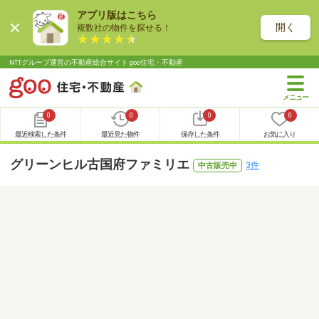
アプリ版はこちら
開く
複数社の物件を探せる！
NTTグループ運営の不動産総合サイト goo住宅・不動産
0
0
0
0
最近検索した条件
最近見た物件
保存した条件
お気に入り
グリーンヒル古国府ファミリエ
3件
中古販売中