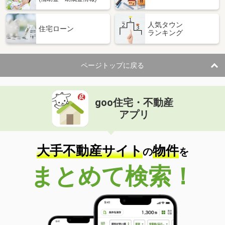
人気タウン
住宅ローン
ランキング
ページトップに戻る
goo住宅・不動産
アプリ
大手不動産サイト
物件
の
を
まとめて検索！