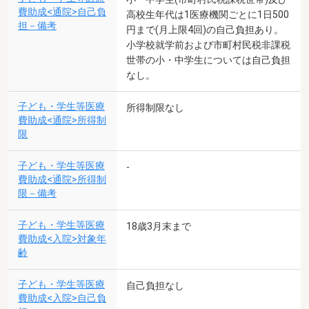
費助成<通院>自己負
高校生年代は1医療機関ごとに1日500
担－備考
円まで(月上限4回)の自己負担あり。
小学校就学前および市町村民税非課税
世帯の小・中学生については自己負担
なし。
子ども・学生等医療
所得制限なし
費助成<通院>所得制
限
子ども・学生等医療
-
費助成<通院>所得制
限－備考
子ども・学生等医療
18歳3月末まで
費助成<入院>対象年
齢
子ども・学生等医療
自己負担なし
費助成<入院>自己負