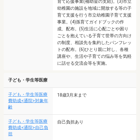
育て応援事業(補助金の支給)。(3)市立
幼稚園の施設を地域に開放する等の子
育て支援を行う市立幼稚園子育て支援
事業。(4)孫育てガイドブックの作
成、配布。(5)生活に心配ごとや困り
ごとを抱えている子育て世帯の方向け
の制度、相談先を集約したパンフレッ
トの配布。(6)ひとり親に対し、各種
講座や、生活や子育ての悩み等を気軽
に話せる交流会等を実施。
子ども・学生等医療
子ども・学生等医療
18歳3月末まで
費助成<通院>対象年
齢
子ども・学生等医療
自己負担あり
費助成<通院>自己負
担