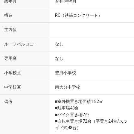
築年月
令和3年5月
構造
RC（鉄筋コンクリート）
主方位
ルーフバルコニー
なし
専用庭
なし
小学校区
豊府小学校
中学校区
南大分中学校
備考
■室外機置き場面積1.82㎡
■駐車場48台
■バイク置き場7台
■自転車置き場72台（平置き24台/スラ
イド式48台）