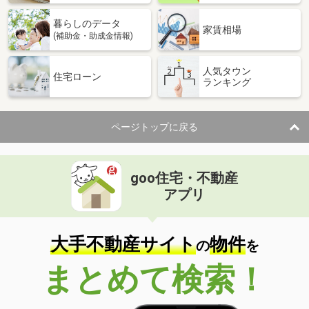
暮らしのデータ
家賃相場
(補助金・助成金情報)
人気タウン
住宅ローン
ランキング
ページトップに戻る
goo住宅・不動産
アプリ
大手不動産サイト
物件
の
を
まとめて検索！