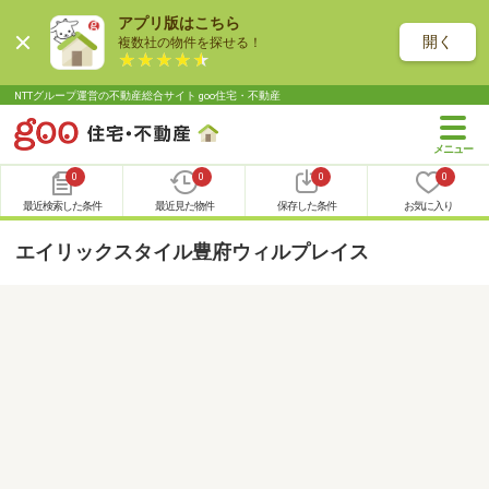
アプリ版はこちら
開く
複数社の物件を探せる！
NTTグループ運営の不動産総合サイト goo住宅・不動産
0
0
0
0
最近検索した条件
最近見た物件
保存した条件
お気に入り
エイリックスタイル豊府ウィルプレイス