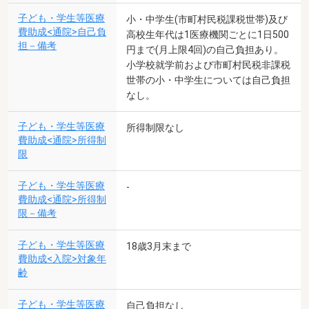
子ども・学生等医療
小・中学生(市町村民税課税世帯)及び
費助成<通院>自己負
高校生年代は1医療機関ごとに1日500
担－備考
円まで(月上限4回)の自己負担あり。
小学校就学前および市町村民税非課税
世帯の小・中学生については自己負担
なし。
子ども・学生等医療
所得制限なし
費助成<通院>所得制
限
子ども・学生等医療
-
費助成<通院>所得制
限－備考
子ども・学生等医療
18歳3月末まで
費助成<入院>対象年
齢
子ども・学生等医療
自己負担なし