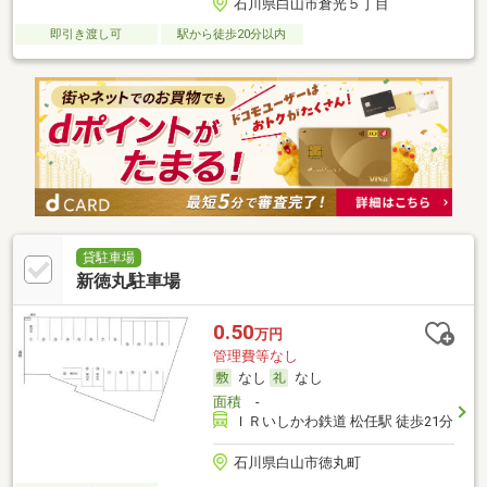
石川県白山市倉光５丁目
即引き渡し可
駅から徒歩20分以内
貸駐車場
新徳丸駐車場
0.50
万円
管理費等なし
なし
なし
面積
-
ＩＲいしかわ鉄道 松任駅 徒歩21分
石川県白山市徳丸町