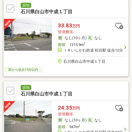
貸地
石川県白山市中成１丁目
33.83
万円
管理費等-
なし(10ヶ月)
なし
2
面積
1315.9m
ＩＲいしかわ鉄道 松任駅 徒歩12分
石川県白山市中成１丁目
駅から徒歩15分以内
貸地
石川県白山市中成１丁目
24.35
万円
管理費等-
なし(10ヶ月)
なし
2
面積
947m