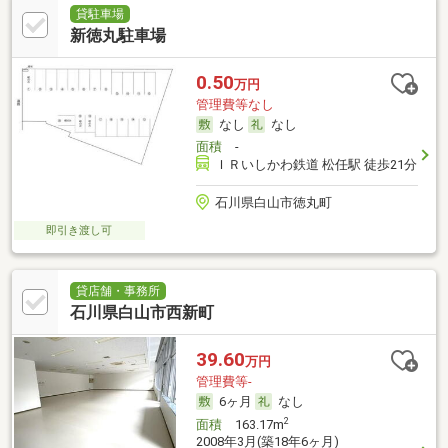
貸駐車場
新徳丸駐車場
0.50
万円
管理費等なし
なし
なし
面積
-
ＩＲいしかわ鉄道 松任駅 徒歩21分
石川県白山市徳丸町
即引き渡し可
貸店舗・事務所
石川県白山市西新町
39.60
万円
管理費等-
6ヶ月
なし
2
面積
163.17m
2008年3月(築18年6ヶ月)