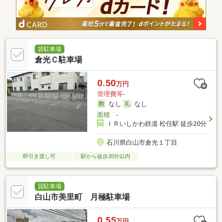
貸駐車場
倉光Ｃ駐車場
0.50
万円
管理費等-
なし
なし
面積
-
ＩＲいしかわ鉄道 松任駅 徒歩20分
石川県白山市倉光１丁目
即引き渡し可
駅から徒歩20分以内
貸駐車場
白山市美里町 月極駐車場
0.55
万円