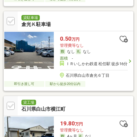
貸駐車場
倉光Ｋ駐車場
0.50
万円
管理費等なし
なし
なし
面積
-
ＩＲいしかわ鉄道 松任駅 徒歩16分
石川県白山市倉光６丁目
即引き渡し可
駅から徒歩20分以内
貸工場
石川県白山市横江町
19.80
万円
管理費等なし
4ヶ月
なし