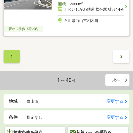
2
面積
2860m
ＩＲいしかわ鉄道 松任駅 徒歩14分
石川県白山市相木町
駅から徒歩15分以内
1
2
1～40
次へ
件
地域
変更する
白山市
条件
変更する
指定なし
検索条件を保存
新着メールを受取る