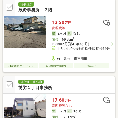
貸事務所
辰野事務所 ２階
13.20
万円
管理費等-
2ヶ月
なし
2
面積
69.55m
1985年6月(築41年3ヶ月)
ＩＲいしかわ鉄道 松任駅 徒歩31分
石川県白山市三浦町
24時間セキュリティ
駐車場(近隣含)
2階以上
貸店舗・事務所
博労１丁目事務所
17.60
万円
管理費等なし
3ヶ月
1ヶ月
2
面積
128.09m