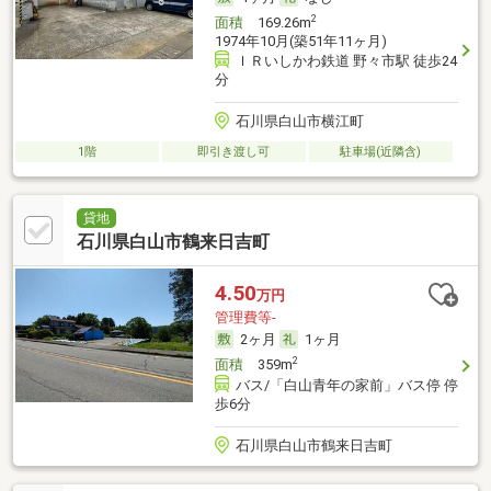
2
面積
169.26m
1974年10月(築51年11ヶ月)
ＩＲいしかわ鉄道 野々市駅 徒歩24
分
石川県白山市横江町
1階
即引き渡し可
駐車場(近隣含)
貸地
石川県白山市鶴来日吉町
4.50
万円
管理費等-
2ヶ月
1ヶ月
2
面積
359m
バス/「白山青年の家前」バス停 停
歩6分
石川県白山市鶴来日吉町