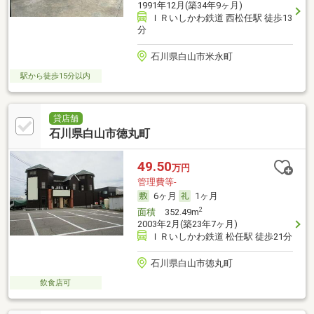
1991年12月(築34年9ヶ月)
ＩＲいしかわ鉄道 西松任駅 徒歩13
分
石川県白山市米永町
駅から徒歩15分以内
貸店舗
石川県白山市徳丸町
49.50
万円
管理費等-
6ヶ月
1ヶ月
2
面積
352.49m
2003年2月(築23年7ヶ月)
ＩＲいしかわ鉄道 松任駅 徒歩21分
石川県白山市徳丸町
飲食店可