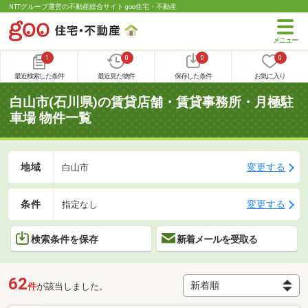
NTTグループ運営の不動産総合サイト goo住宅・不動産
1
0
0
0
最近検索した条件
最近見た物件
保存した条件
お気に入り
白山市(石川県)の賃貸店舗・賃貸事務所・月極駐
車場 物件一覧
地域
変更する
白山市
条件
変更する
指定なし
検索条件を保存
新着メールを受取る
62
件
が該当しました。