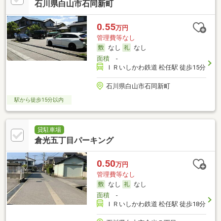
石川県白山市石同新町
0.55
万円
管理費等なし
なし
なし
面積
-
ＩＲいしかわ鉄道 松任駅 徒歩15分
石川県白山市石同新町
駅から徒歩15分以内
貸駐車場
倉光五丁目パーキング
0.50
万円
管理費等なし
なし
なし
面積
-
ＩＲいしかわ鉄道 松任駅 徒歩18分