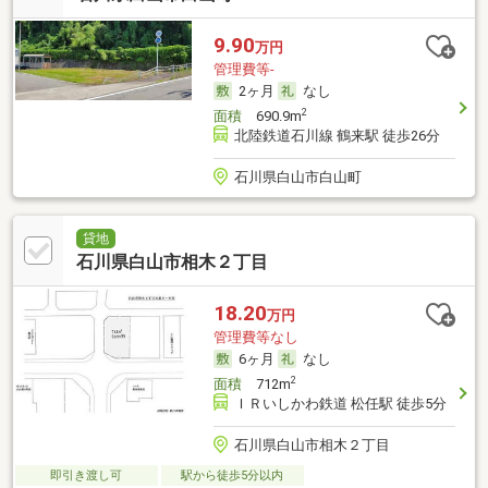
9.90
万円
管理費等-
2ヶ月
なし
2
面積
690.9m
北陸鉄道石川線 鶴来駅 徒歩26分
石川県白山市白山町
貸地
石川県白山市相木２丁目
18.20
万円
管理費等なし
6ヶ月
なし
2
面積
712m
ＩＲいしかわ鉄道 松任駅 徒歩5分
石川県白山市相木２丁目
即引き渡し可
駅から徒歩5分以内