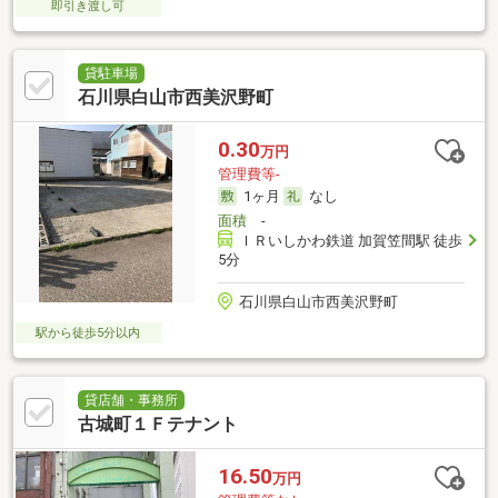
即引き渡し可
貸駐車場
石川県白山市西美沢野町
0.30
万円
管理費等-
1ヶ月
なし
面積
-
ＩＲいしかわ鉄道 加賀笠間駅 徒歩
5分
石川県白山市西美沢野町
駅から徒歩5分以内
貸店舗・事務所
古城町１Ｆテナント
16.50
万円