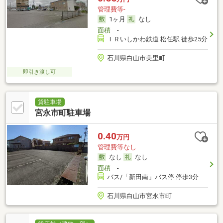
管理費等-
1ヶ月
なし
面積
-
ＩＲいしかわ鉄道 松任駅 徒歩25分
石川県白山市美里町
即引き渡し可
貸駐車場
宮永市町駐車場
0.40
万円
管理費等なし
なし
なし
面積
-
バス/「新田南」バス停 停歩3分
石川県白山市宮永市町