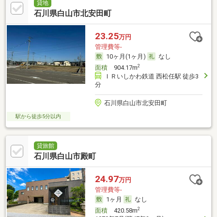
貸地
石川県白山市北安田町
23.25
万円
管理費等-
10ヶ月(1ヶ月)
なし
2
面積
904.17m
ＩＲいしかわ鉄道 西松任駅 徒歩3
分
石川県白山市北安田町
駅から徒歩5分以内
貸旅館
石川県白山市殿町
24.97
万円
管理費等-
1ヶ月
なし
2
面積
420.58m