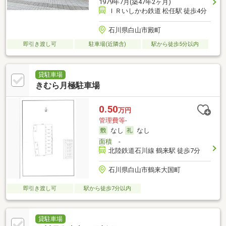
1979年7月(築47年2ヶ月)
ＩＲいしかわ鉄道 松任駅 徒歩4分
石川県白山市殿町
即引き渡し可
駐車場(近隣含)
駅から徒歩5分以内
貸駐車場
きむら月極駐車場
0.50
万円
管理費等-
なし
なし
面積
-
北陸鉄道石川線 鶴来駅 徒歩7分
石川県白山市鶴来大国町
即引き渡し可
駅から徒歩7分以内
貸駐車場