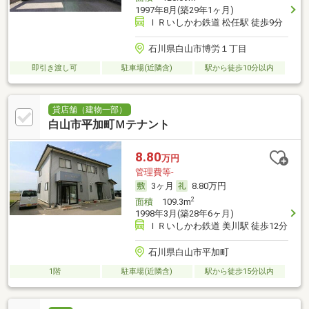
1997年8月(築29年1ヶ月)
ＩＲいしかわ鉄道 松任駅 徒歩9分
石川県白山市博労１丁目
即引き渡し可
駐車場(近隣含)
駅から徒歩10分以内
貸店舗（建物一部）
白山市平加町Ｍテナント
8.80
万円
管理費等-
3ヶ月
8.80万円
2
面積
109.3m
1998年3月(築28年6ヶ月)
ＩＲいしかわ鉄道 美川駅 徒歩12分
石川県白山市平加町
1階
駐車場(近隣含)
駅から徒歩15分以内