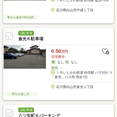
ＩＲいしかわ鉄道 松任駅 徒歩13分
石川県白山市中成１丁目
駅から徒歩15分以内
貸駐車場
倉光Ｋ駐車場
0.50
万円
管理費等-
なし
なし
面積
-
ＩＲいしかわ鉄道 松任駅 バス3分/
「倉光」バス停 停歩1分
石川県白山市倉光１丁目
即引き渡し可
貸駐車場
八ツ矢町Ｋパーキング