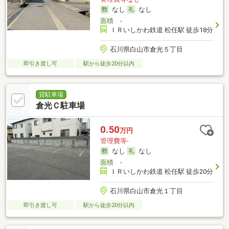
なし
なし
面積
-
ＩＲいしかわ鉄道 松任駅 徒歩18分
石川県白山市倉光５丁目
即引き渡し可
駅から徒歩20分以内
貸駐車場
倉光Ｃ駐車場
0.50
万円
管理費等-
なし
なし
面積
-
ＩＲいしかわ鉄道 松任駅 徒歩20分
石川県白山市倉光１丁目
即引き渡し可
駅から徒歩20分以内