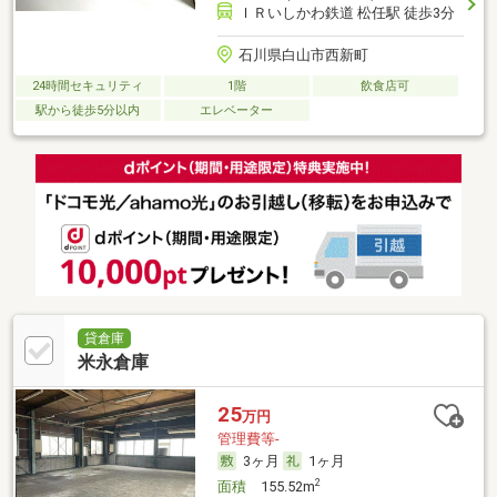
ＩＲいしかわ鉄道 松任駅 徒歩3分
石川県白山市西新町
24時間セキュリティ
1階
飲食店可
駅から徒歩5分以内
エレベーター
貸倉庫
米永倉庫
25
万円
管理費等-
3ヶ月
1ヶ月
2
面積
155.52m