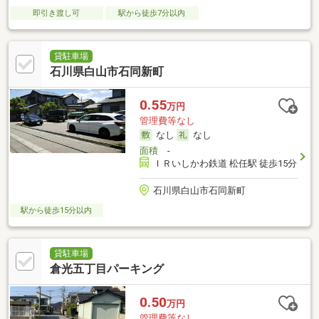
即引き渡し可
駅から徒歩7分以内
貸駐車場
石川県白山市石同新町
0.55
万円
管理費等なし
なし
なし
面積
-
ＩＲいしかわ鉄道 松任駅 徒歩15分
石川県白山市石同新町
駅から徒歩15分以内
貸駐車場
倉光五丁目パーキング
0.50
万円
管理費等なし