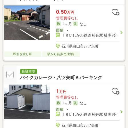
0.50
万円
管理費等なし
1ヶ月
なし
面積
-
ＩＲいしかわ鉄道 松任駅 徒歩7分
石川県白山市八ツ矢町
即引き渡し可
駅から徒歩7分以内
貸駐車場
バイクガレージ・八ツ矢町Ｋパーキング
1
万円
管理費等なし
1ヶ月
なし
面積
-
ＩＲいしかわ鉄道 松任駅 徒歩7分
石川県白山市八ツ矢町