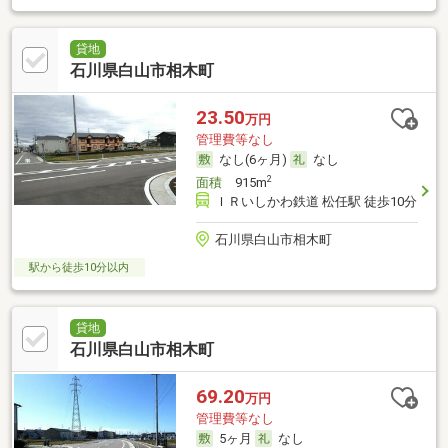
貸地
石川県白山市相木町
23.50
万円
管理費等なし
なし(6ヶ月)
なし
2
面積
915m
ＩＲいしかわ鉄道 松任駅 徒歩10分
石川県白山市相木町
駅から徒歩10分以内
貸地
石川県白山市相木町
69.20
万円
管理費等なし
5ヶ月
なし