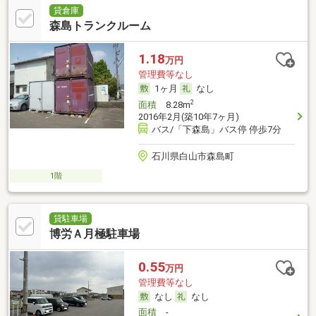
貸倉庫
森島トランクルーム
1.18
万円
管理費等なし
1ヶ月
なし
2
面積
8.28m
2016年2月(築10年7ヶ月)
バス/「下森島」バス停 停歩7分
石川県白山市森島町
1階
貸駐車場
博労Ａ月極駐車場
0.55
万円
管理費等なし
なし
なし
面積
-