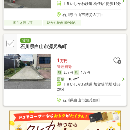
ＩＲいしかわ鉄道 松任駅 徒歩14分
石川県白山市博労３丁目
即引き渡し可
駅から徒歩15分以内
貸地
石川県白山市源兵島町
1
万円
管理費等-
2万円
1万円
2
面積
107m
ＩＲいしかわ鉄道 加賀笠間駅 徒歩
29分
石川県白山市源兵島町