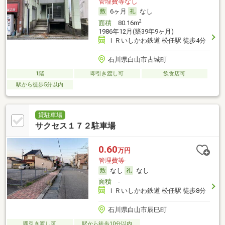
管理費等なし
6ヶ月
なし
2
面積
80.16m
1986年12月(築39年9ヶ月)
ＩＲいしかわ鉄道 松任駅 徒歩4分
石川県白山市古城町
1階
即引き渡し可
飲食店可
駅から徒歩5分以内
貸駐車場
サクセス１７２駐車場
0.60
万円
管理費等-
なし
なし
面積
-
ＩＲいしかわ鉄道 松任駅 徒歩8分
石川県白山市辰巳町
即引き渡し可
駅から徒歩10分以内