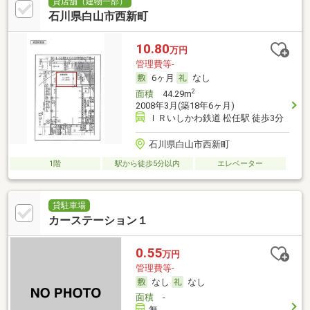
貸店舗（建物一部）
石川県白山市西新町
10.80
万円
管理費等-
6ヶ月
なし
2
面積
44.29m
2008年3月(築18年6ヶ月)
ＩＲいしかわ鉄道 松任駅 徒歩3分
石川県白山市西新町
1階
駅から徒歩5分以内
エレベーター
貸駐車場
カーステーション１
0.55
万円
管理費等-
なし
なし
面積
-
無