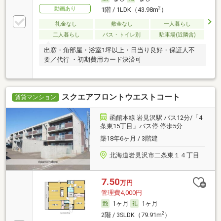
動画あり
2
1階 / 1LDK（43.98m
）
礼金なし
敷金なし
一人暮らし
二人暮らし
バス・トイレ別
駐車場(近隣含)
出窓・角部屋・浴室1坪以上・日当り良好・保証人不
要／代行 ・初期費用カード決済可
スクエアフロントウエストコート
賃貸マンション
函館本線 岩見沢駅 バス12分/「4
条東15丁目」バス停 停歩5分
築18年6ヶ月 / 3階建
北海道岩見沢市二条東１４丁目
7.50
万円
管理費4,000円
1ヶ月
1ヶ月
2
2階 / 3SLDK（79.91m
）