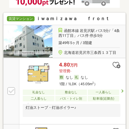
ｉｗａｍｉｚａｗａ ｆｒｏｎｔ
賃貸マンション
函館本線 岩見沢駅 バス5分/「4条
西11丁目」バス停 停歩5分
築49年5ヶ月 / 3階建
北海道岩見沢市三条西１３丁目
4.80
万円
管理費-
なし
なし
2
1階 / 1LDK（45.05m
）
礼金なし
敷金なし
一人暮らし
二人暮らし
バス・トイレ別
駐車場(近隣含)
灯油ストーブ・灯油ボイラー♪