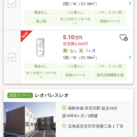
2
2階 / 1K（23.18m
）
敷金なし
一人暮らし
バス・トイレ別
モニタ付インターホ
最上階
収納スペース
ン
5.10
万円
管理費6,500円
なし
1ヶ月
2
1階 / 1K（23.18m
）
敷金なし
一人暮らし
バス・トイレ別
モニタ付インターホ
収納スペース
室内洗濯機置き場
ン
レオパレスレオ
賃貸アパート
函館本線 岩見沢駅 徒歩26分
築16年8ヶ月 / 2階建
北海道岩見沢市美園三条１丁目