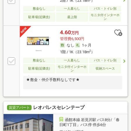
2階 / 1K（23.18m
）
敷金なし
一人暮らし
バス・トイレ別
モニタ付インターホ
駐車場(近隣含)
最上階
ン
4.60
万円
管理費6,500円
なし
1ヶ月
2
1階 / 1K（23.18m
）
敷金なし
一人暮らし
バス・トイレ別
モニタ付インターホ
駐車場(近隣含)
収納スペース
ン
★敷金・仲介手数料なしです★
レオパレスセレンテープ
賃貸アパート
函館本線 岩見沢駅 バス8分/「春
日町1丁目」バス停 停歩6分