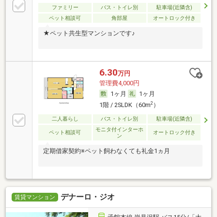
ファミリー
バス・トイレ別
駐車場(近隣含)
ペット相談可
角部屋
オートロック付き
★ペット共生型マンションです♪
6.30
万円
管理費4,000円
1ヶ月
1ヶ月
2
1階 / 2SLDK（60m
）
二人暮らし
バス・トイレ別
駐車場(近隣含)
モニタ付インターホ
ペット相談可
オートロック付き
ン
定期借家契約※ペット飼わなくても礼金1ヵ月
デナーロ・ジオ
賃貸マンション