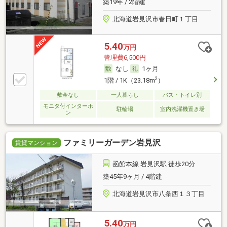
築19年 / 2階建
北海道岩見沢市春日町１丁目
5.40
万円
管理費6,500円
なし
1ヶ月
2
1階 / 1K（23.18m
）
敷金なし
一人暮らし
バス・トイレ別
モニタ付インターホ
駐輪場
室内洗濯機置き場
ン
ファミリーガーデン岩見沢
賃貸マンション
函館本線 岩見沢駅 徒歩20分
築45年9ヶ月 / 4階建
北海道岩見沢市八条西１３丁目
5.40
万円