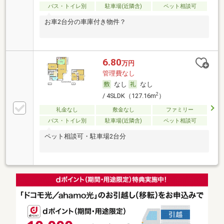
バス・トイレ別
駐車場(近隣含)
ペット相談可
お車2台分の車庫付き物件？
6.80
万円
管理費なし
なし
なし
2
/ 4SLDK（127.16m
）
礼金なし
敷金なし
ファミリー
バス・トイレ別
駐車場(近隣含)
ペット相談可
ペット相談可・駐車場2台分