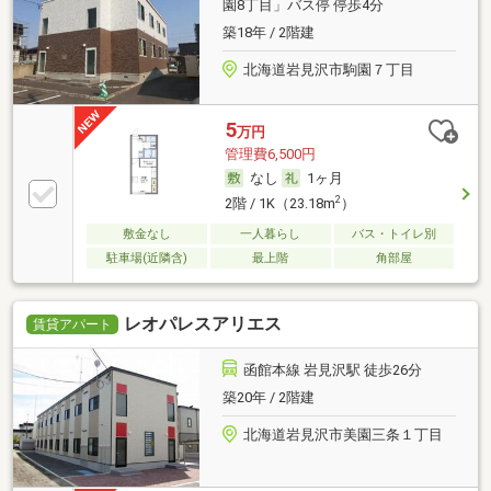
園8丁目」バス停 停歩4分
築18年 / 2階建
北海道岩見沢市駒園７丁目
5
万円
管理費6,500円
なし
1ヶ月
2
2階 / 1K（23.18m
）
敷金なし
一人暮らし
バス・トイレ別
駐車場(近隣含)
最上階
角部屋
レオパレスアリエス
賃貸アパート
函館本線 岩見沢駅 徒歩26分
築20年 / 2階建
北海道岩見沢市美園三条１丁目