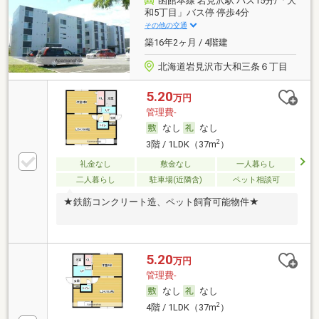
函館本線 岩見沢駅 バス15分/「大
和5丁目」バス停 停歩4分
その他の交通
築16年2ヶ月 / 4階建
北海道岩見沢市大和三条６丁目
5.20
万円
管理費-
なし
なし
2
3階 / 1LDK（37m
）
礼金なし
敷金なし
一人暮らし
二人暮らし
駐車場(近隣含)
ペット相談可
★鉄筋コンクリート造、ペット飼育可能物件★
5.20
万円
管理費-
なし
なし
2
4階 / 1LDK（37m
）