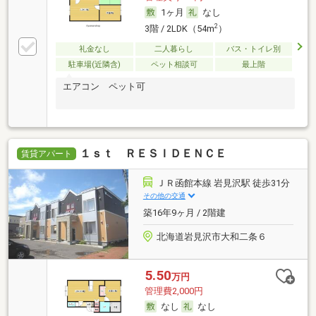
1ヶ月
なし
2
3階 / 2LDK（54m
）
礼金なし
二人暮らし
バス・トイレ別
駐車場(近隣含)
ペット相談可
最上階
エアコン ペット可
１ｓｔ ＲＥＳＩＤＥＮＣＥ
賃貸アパート
ＪＲ函館本線 岩見沢駅 徒歩31分
その他の交通
築16年9ヶ月 / 2階建
北海道岩見沢市大和二条６
5.50
万円
管理費2,000円
なし
なし