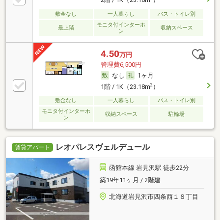
2階 / 1K（23.18m
）
敷金なし
一人暮らし
バス・トイレ別
モニタ付インターホ
最上階
収納スペース
ン
4.50
万円
管理費6,500円
なし
1ヶ月
2
1階 / 1K（23.18m
）
敷金なし
一人暮らし
バス・トイレ別
モニタ付インターホ
収納スペース
駐輪場
ン
レオパレスヴェルデュール
賃貸アパート
函館本線 岩見沢駅 徒歩22分
築19年11ヶ月 / 2階建
北海道岩見沢市四条西１８丁目