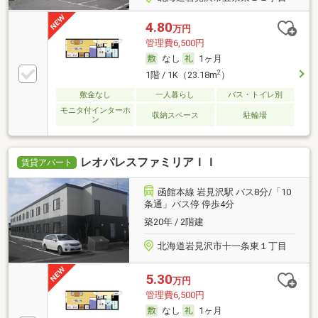
4.80
万円
管理費6,500円
なし
1ヶ月
2
1階 / 1K（23.18m
）
敷金なし
一人暮らし
バス・トイレ別
モニタ付インターホ
収納スペース
駐輪場
ン
レオパレスファミリアＩＩ
賃貸アパート
函館本線 岩見沢駅 バス8分/「10
条通」バス停 停歩4分
築20年 / 2階建
北海道岩見沢市十一条東１丁目
5.30
万円
管理費6,500円
なし
1ヶ月