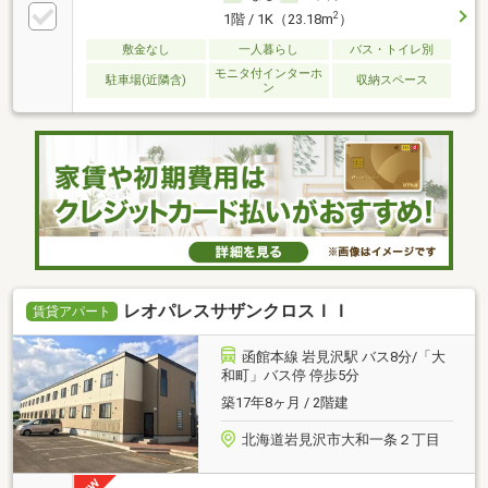
2
1階 / 1K（23.18m
）
敷金なし
一人暮らし
バス・トイレ別
モニタ付インターホ
駐車場(近隣含)
収納スペース
ン
レオパレスサザンクロスＩＩ
賃貸アパート
函館本線 岩見沢駅 バス8分/「大
和町」バス停 停歩5分
築17年8ヶ月 / 2階建
北海道岩見沢市大和一条２丁目