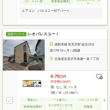
バス・トイレ別
駐車場(近隣含)
ン
エアコン バルコニー付アパート
レオパレスユーＩ
賃貸アパート
函館本線 岩見沢駅 徒歩33分
築17年10ヶ月 / 2階建
北海道岩見沢市美園一条７丁目
4.70
万円
管理費6,500円
なし
1ヶ月
2
1階 / 1K（23.18m
）
敷金なし
一人暮らし
バス・トイレ別
モニタ付インターホ
駐車場(近隣含)
駐輪場
ン