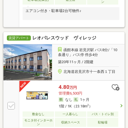
ン
エアコン付き・駐車場2台可物件♪
レオパレスウッド ヴィレッジ
賃貸アパート
函館本線 岩見沢駅 バス8分/「10
条通り」バス停 停歩4分
築20年11ヶ月 / 2階建
北海道岩見沢市十一条西１丁目
4.80
万円
管理費6,500円
なし
1ヶ月
2
1階 / 1K（23.18m
）
敷金なし
一人暮らし
バス・トイレ別
モニタ付インターホ
収納スペース
駐輪場
ン