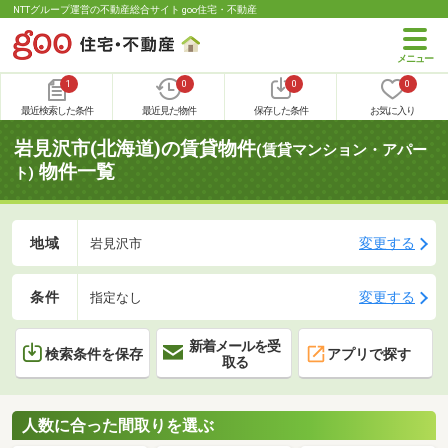
NTTグループ運営の不動産総合サイト goo住宅・不動産
1
0
0
0
最近検索した条件
最近見た物件
保存した条件
お気に入り
岩見沢市(北海道)の賃貸物件
(賃貸マンション・アパー
物件一覧
ト)
地域
変更する
岩見沢市
条件
変更する
指定なし
新着メールを受
検索条件を保存
アプリで探す
取る
人数に合った間取りを選ぶ