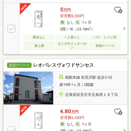
5
万円
管理費6,500円
なし
1ヶ月
2
2階 / 1K（23.18m
）
敷金なし
一人暮らし
バス・トイレ別
モニタ付インターホ
最上階
収納スペース
ン
レオパレスヴォワドサンセス
賃貸アパート
函館本線 岩見沢駅 徒歩21分
築19年1ヶ月 / 2階建
北海道岩見沢市五条西１８丁目
4.80
万円
管理費6,500円
なし
1ヶ月
2