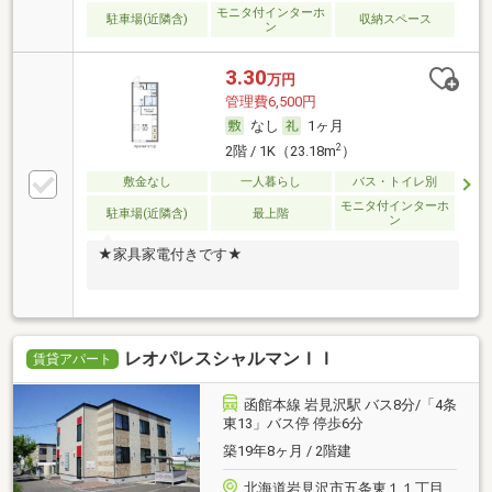
モニタ付インターホ
駐車場(近隣含)
収納スペース
ン
3.30
万円
管理費6,500円
なし
1ヶ月
2
2階 / 1K（23.18m
）
敷金なし
一人暮らし
バス・トイレ別
モニタ付インターホ
駐車場(近隣含)
最上階
ン
★家具家電付きです★
レオパレスシャルマンＩＩ
賃貸アパート
函館本線 岩見沢駅 バス8分/「4条
東13」バス停 停歩6分
築19年8ヶ月 / 2階建
北海道岩見沢市五条東１１丁目