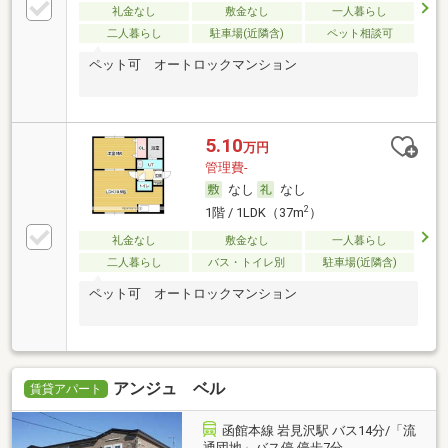
礼金なし
敷金なし
一人暮らし
二人暮らし
駐車場(近隣含)
ペット相談可
ペット可 オートロックマンション
5.10
万円
管理費-
なし
なし
2
1階 / 1LDK（37m
）
礼金なし
敷金なし
一人暮らし
二人暮らし
バス・トイレ別
駐車場(近隣含)
ペット可 オートロックマンション
アンジュ ベル
賃貸アパート
函館本線 岩見沢駅 バス14分/「流
通団地」バス停 停歩7分