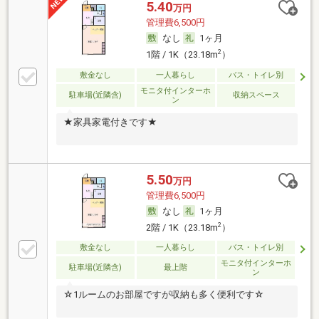
5.40
万円
管理費6,500円
なし
1ヶ月
2
1階 / 1K（23.18m
）
敷金なし
一人暮らし
バス・トイレ別
モニタ付インターホ
駐車場(近隣含)
収納スペース
ン
★家具家電付きです★
5.50
万円
管理費6,500円
なし
1ヶ月
2
2階 / 1K（23.18m
）
敷金なし
一人暮らし
バス・トイレ別
モニタ付インターホ
駐車場(近隣含)
最上階
ン
☆1ルームのお部屋ですが収納も多く便利です☆