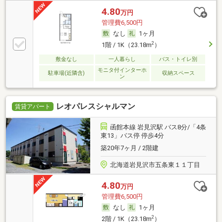
4.80
万円
管理費6,500円
なし
1ヶ月
2
1階 / 1K（23.18m
）
敷金なし
一人暮らし
バス・トイレ別
モニタ付インターホ
駐車場(近隣含)
収納スペース
ン
レオパレスシャルマン
賃貸アパート
函館本線 岩見沢駅 バス8分/「4条
東13」バス停 停歩4分
築20年7ヶ月 / 2階建
北海道岩見沢市五条東１１丁目
4.80
万円
管理費6,500円
なし
1ヶ月
2
2階 / 1K（23.18m
）