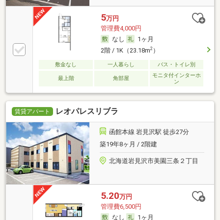
5
万円
管理費4,000円
なし
1ヶ月
2
2階 / 1K（23.18m
）
敷金なし
一人暮らし
バス・トイレ別
モニタ付インターホ
最上階
角部屋
ン
レオパレスリブラ
賃貸アパート
函館本線 岩見沢駅 徒歩27分
築19年8ヶ月 / 2階建
北海道岩見沢市美園三条２丁目
5.20
万円
管理費6,500円
なし
1ヶ月