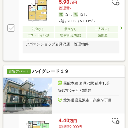
5.90
万円
管理費-
なし
なし
2
2階 / 2LDK（53.88m
）
礼金なし
敷金なし
二人暮らし
バス・トイレ別
駐車場(近隣含)
角部屋
アパマンショップ岩見沢店 管理物件
ハイグレード１９
賃貸アパート
函館本線 岩見沢駅 徒歩15分
築37年6ヶ月 / 3階建
北海道岩見沢市一条東９丁目
4.40
万円
管理費2,000円