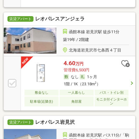
レオパレスアンジェラ
賃貸アパート
函館本線 岩見沢駅 徒歩11分
築19年 / 2階建
北海道岩見沢市七条西４丁目
4.60
万円
管理費6,500円
なし
1ヶ月
2
1階 / 1K（23.18m
）
敷金なし
一人暮らし
バス・トイレ別
モニタ付インターホ
駐車場(近隣含)
角部屋
ン
レオパレス岩見沢
賃貸アパート
函館本線 岩見沢駅 バス11分/「駒