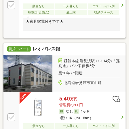
敷金なし
一人暮らし
バス・トイレ別
駐車場(近隣含)
最上階
収納スペース
★家具家電付きです★
レオパレス銀
賃貸アパート
函館本線 岩見沢駅 バス14分/「孫
別通」バス停 停歩5分
築20年 / 2階建
北海道岩見沢市東山町
5.40
万円
管理費6,500円
なし
1ヶ月
2
1階 / 1K（23.18m
）
敷金なし
一人暮らし
バス・トイレ別