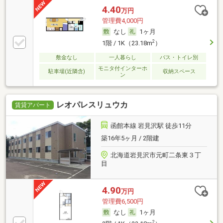
4.40
万円
管理費4,000円
なし
1ヶ月
2
1階 / 1K（23.18m
）
敷金なし
一人暮らし
バス・トイレ別
モニタ付インターホ
駐車場(近隣含)
収納スペース
ン
レオパレスリュウカ
賃貸アパート
函館本線 岩見沢駅 徒歩11分
築16年5ヶ月 / 2階建
北海道岩見沢市元町二条東３丁
目
4.90
万円
管理費6,500円
なし
1ヶ月
2