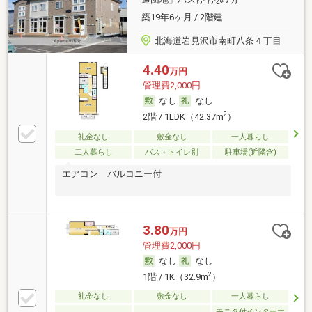
築19年6ヶ月 / 2階建
北海道岩見沢市南町八条４丁目
4.40
万円
管理費2,000円
なし
なし
2
2階 / 1LDK（42.37m
）
礼金なし
敷金なし
一人暮らし
二人暮らし
バス・トイレ別
駐車場(近隣含)
エアコン バルコニー付
3.80
万円
管理費2,000円
なし
なし
2
1階 / 1K（32.9m
）
礼金なし
敷金なし
一人暮らし
モニタ付インターホ