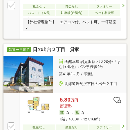
礼金なし
敷金なし
ファミリー
バス・トイレ別
駐車場(近隣含)
ペット相談可
【弊社管理物件】 エアコン付、ペット可、一坪浴室
♪
日の出台２丁目 貸家
賃貸一戸建て
函館本線 岩見沢駅 バス20分/「ま
むれ団地」バス停 停歩2分
築41年3ヶ月 / 2階建
北海道岩見沢市日の出台２丁目
6.80
万円
管理費-
なし
なし
2
1階 / 4SLDK（127.16m
）
礼金なし
敷金なし
ファミリー