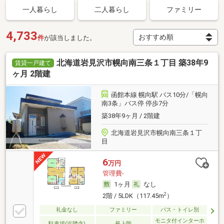
一人暮らし
二人暮らし
ファミリー
4,733
件
が該当しました。
北海道岩見沢市幌向南三条１丁目 築38年9
賃貸一戸建て
ヶ月 2階建
函館本線 幌向駅 バス10分/「幌向
南3条」バス停 停歩7分
築38年9ヶ月 / 2階建
北海道岩見沢市幌向南三条１丁
目
6
万円
管理費-
1ヶ月
なし
2
2階 / 5LDK（117.45m
）
礼金なし
ファミリー
バス・トイレ別
モニタ付インターホ
駐車場(近隣含)
最上階