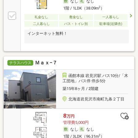
なし
なし
2
1階 / 1LDK（38.09m
）
礼金なし
敷金なし
一人暮らし
二人暮らし
バス・トイレ別
駐車場(近隣含)
インターネット無料！
Ｍａｘ−７
テラスハウス
函館本線 岩見沢駅 バス10分/「木
工団地」バス停 停歩5分
築15年8ヶ月 / 2階建
北海道岩見沢市南町九条２丁目
8
万円
管理費5,000円
なし
なし
2
1階 / 3LDK（96.31m
）