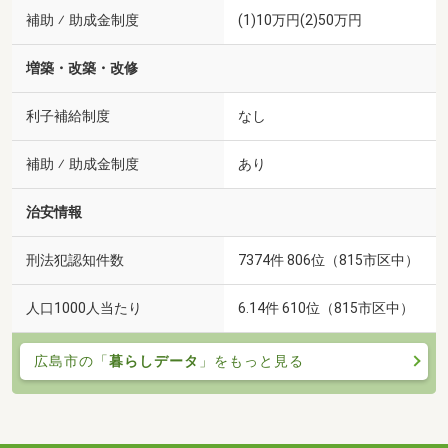
補助 ⁄ 助成金制度
(1)10万円(2)50万円
増築・改築・改修
利子補給制度
なし
補助 ⁄ 助成金制度
あり
治安情報
刑法犯認知件数
7374件 806位（815市区中）
人口1000人当たり
6.14件 610位（815市区中）
広島市の「
暮らしデータ
」をもっと見る