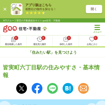
アプリ版はこちら
開く
複数社の物件を探せる！
NTTグループ運営の不動産総合サイト goo住宅・不動産
0
0
0
0
最近検索した条件
最近見た物件
保存した条件
お気に入り
「住みたい駅」を見つけよう
皆実町六丁目駅の住みやすさ・基本情
報