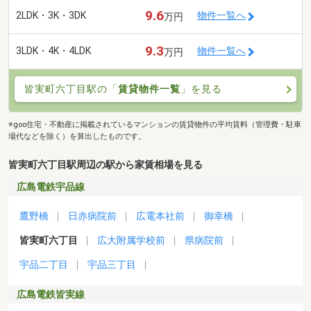
9.6
2LDK・3K・3DK
物件一覧へ
万円
9.3
3LDK・4K・4LDK
物件一覧へ
万円
皆実町六丁目駅の「
賃貸物件一覧
」を見る
※goo住宅・不動産に掲載されているマンションの賃貸物件の平均賃料（管理費・駐車
場代などを除く）を算出したものです。
皆実町六丁目駅周辺の駅から家賃相場を見る
広島電鉄宇品線
鷹野橋
日赤病院前
広電本社前
御幸橋
皆実町六丁目
広大附属学校前
県病院前
宇品二丁目
宇品三丁目
広島電鉄皆実線