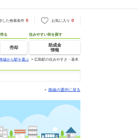
0
0
存した検索条件
お気に入り
売る
住みやすい街を探す
助成金
売却
情報
本線から駅を選ぶ
>
広島駅の住みやすさ・基本
路線の選択に戻る