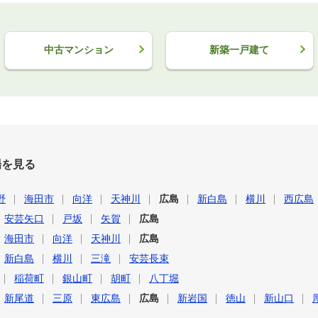
中古マンション
新築一戸建て
場を見る
野
海田市
向洋
天神川
広島
新白島
横川
西広島
安芸矢口
戸坂
矢賀
広島
海田市
向洋
天神川
広島
新白島
横川
三滝
安芸長束
稲荷町
銀山町
胡町
八丁堀
新尾道
三原
東広島
広島
新岩国
徳山
新山口