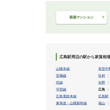
新築マンション
広島駅周辺の駅から家賃相
山陽本線
安芸中
芸備線
玖村
呉線
矢野
可部線
広島
広島電鉄本線
広島駅
東海道・山陽新幹線
福山