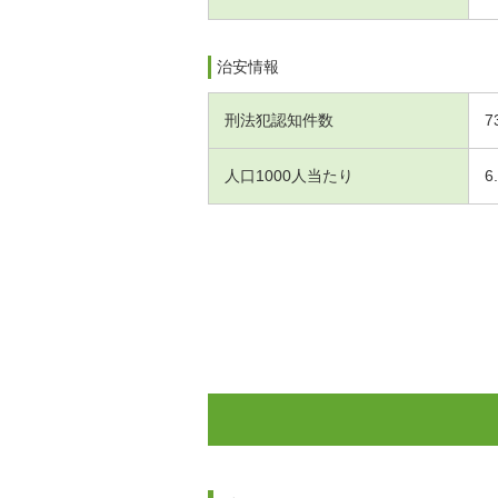
治安情報
刑法犯認知件数
7
人口1000人当たり
6