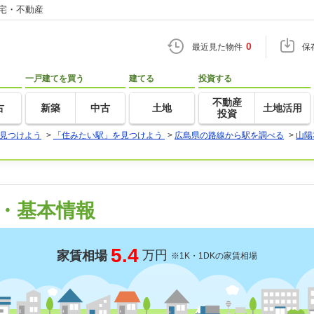
住宅・不動産
0
最近見た物件
保
一戸建てを買う
建てる
投資する
不動産
古
新築
中古
土地
土地活用
投資
見つけよう
>
「住みたい駅」を見つけよう
>
広島県の路線から駅を調べる
>
山陽
・基本情報
5.4
万円
家賃相場
※1K・1DKの家賃相場