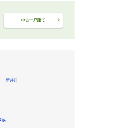
中古一戸建て
新井口
厚狭