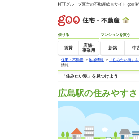
NTTグループ運営の不動産総合サイト goo
借りる
マンションを買う
店舗･
賃貸
新築
中
事業用
住宅・不動産
>
地域情報
>
「住みたい街」を
情報
「住みたい駅」を見つけよう
広島駅の住みやすさ