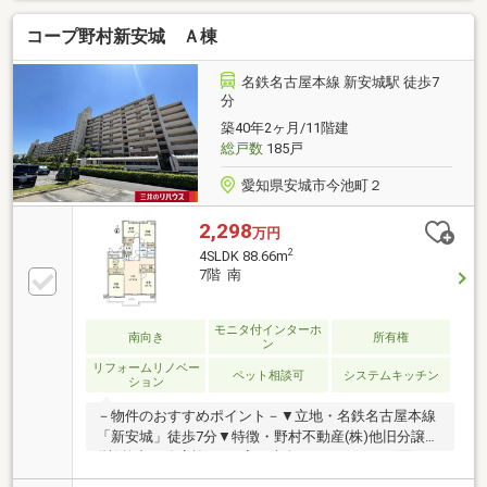
眺望良好 ～利便性高い周辺環境～ 〇 今池小学校 徒歩4
コープ野村新安城 Ａ棟
分 〇 安城北中学校 徒歩23分 〇 イトーヨーカドー安城
店 徒歩7分 〇 ファミリーマート 徒歩7分 〇今池小学校
／安城北中学校エリア
名鉄名古屋本線 新安城駅 徒歩7
分
築40年2ヶ月/11階建
総戸数
185戸
愛知県安城市今池町２
2,298
万円
2
4SLDK 88.66m
7階 南
モニタ付インターホ
南向き
所有権
ン
リフォームリノベー
ペット相談可
システムキッチン
ション
－物件のおすすめポイント－▼立地・名鉄名古屋本線
「新安城」徒歩7分▼特徴・野村不動産(株)他旧分譲、
(株)竹中工務店施工・3室が南向きバルコニーに面す、
明るい住空間・食洗機搭載の独立キッチン・洗面室は