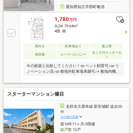
愛知県知立市西町亀池
1,780
万円
2
3LDK 79.64m
4階 南
南向き
駐車場あり
最上階
モニタ付インターホ
角部屋
ルーフバルコニー
ン
今の新築と比較してください！∞ ペット飼育可♪∞ リ
ノベーション済♪∞ 敷地外駐車場承継可♪+ 敷地内機械
式駐車場空有♪∞ 名鉄本線「知立」駅まで徒歩９分♪∞
LDK約17帖♪続き間で6帖の和室あり♪∞ 南側バルコニ
ー♪ルーフバルコニーあり♪∞ 最上階ならではのロフト
スターターマンション篠目
付き♪何も残らない賃貸料を払うのはもうやめません
か？大切なお金は残せる資産に使うべきです。不動産
取引における第三者の専門家として、”売る”側の都合
名鉄名古屋本線 新安城駅 徒歩20
に寄らず、お客さまにとっての”最適解”をご提案する
分
ことをお約束します。先ずはお気軽にお問合せくださ
その他の交通
いませ。
築16年11ヶ月/3階建
総戸数
12戸