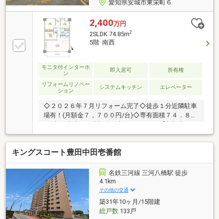
愛知県安城市東栄町６
2,400
万円
2
2SLDK 74.85m
5階 南西
モニタ付インターホ
即入居可
所有権
ン
リフォームリノベー
システムキッチン
エレベーター
ション
◇２０２６年７月リフォーム完了◇徒歩１分近隣駐車
場有！(月額金７，７００円/台)◇専有面積７４．８５
m2◇８階建て５階部分 ◇２ＬＤＫ＋S【新規交
換】・システムキッチン・ユニットバス・トイレ・洗
面化粧台・洗濯防水パン・浴室暖房乾燥機・建具、下
キングスコート豊田中田壱番館
駄箱・給湯器、カーテン・スイッチ・コンセント交
換・テレビボード設置【張替】・全室の壁、天井のク
ロス・トイレ、洗面室フロアタイル張替え～周辺施設
名鉄三河線 三河八橋駅 徒歩
～安城市立安城北部小学校まで徒歩２３分安城市立東
4.1km
山中学校まで徒歩１６分ピアゴ東栄店まで徒歩７分
その他の交通
築31年10ヶ月/15階建
総戸数
133戸