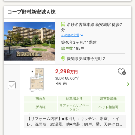
西角部屋のため日当たり風通し良好です。●LDKは南に
面した大きな窓から明るい光が差し込みます。●3面バ
コープ野村新安城Ａ棟
ルコニーなので日当たり良く採光も取れます。●土間
クロークがあり、濡れた雨具や靴など収納に便利。お
部屋がスッキリ片付きます。●マンションはオートロ
名鉄名古屋本線 新安城駅 徒歩7
ック付き。宅配ボックスも完備。【周辺環境】■JR東
分
海道本線「三河安城」駅まで徒歩約2分と通勤・通学
その他の交通
に便利です。■スーパーやドラッグストアなど近く便
築40年2ヶ月/11階建
利な住環境です。
総戸数
185戸
愛知県安城市今池町２
2,298
万円
2
3LDK 88.66m
7階 南
南向き
駐車場あり
浴室乾燥機
リフォームリノベー
所有権
ペット相談可
ション
【リフォーム内容】■水回り：キッチン、浴室、トイ
レ、洗面所、給湯器、他■内装：網戸、壁、天井クロ
ス、フローリング貼替、建具、他■その他：ハウスク