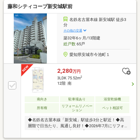
7549【通話無料】ニッカ不動産へ！～空家につき即日
藤和シティコープ新安城駅前
のご案内も可能！～お気兼ねなくお問合せくださいま
せ。住宅ローンやリフォームのご相談も承ります！
【主なリノベーション内容】・システムキッチン、ユ
名鉄名古屋本線 新安城駅 徒歩3
ニットバス、トイレ交換・洗面化粧台交換 ・建具交
分
換・クロス、フローリング貼替 ・クッションフロア
その他の交通
貼替・シューズボックス交換 ・給湯器交換 ・分電
築32年6ヶ月/13階建
盤交換・ハウスクリーニング他
総戸数
65戸
愛知県安城市今池町１
2,280
万円
2
3LDK 75.52m
12階 南
南向き
駐車場あり
浴室乾燥機
リフォームリノベー
所有権
ペット相談可
ション
◆名鉄名古屋本線「新安城」駅徒歩3分と駅近！◆高
層階で日当たり、風通し良好！◆2026年7月にリフォ
ーム済み！◆ペット飼育可！【こんなあなたにおすす
めです！】◎共働き夫婦で住環境が充実している立地