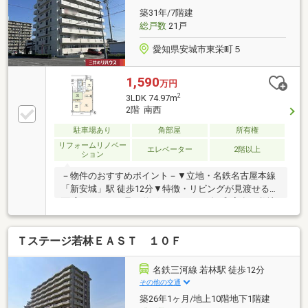
築31年/7階建
総戸数
21戸
愛知県安城市東栄町５
1,590
万円
2
3LDK 74.97m
2階 南西
駐車場あり
角部屋
所有権
リフォームリノベー
エレベーター
2階以上
ション
－物件のおすすめポイント－▼立地・名鉄名古屋本線
「新安城」駅 徒歩12分▼特徴・リビングが見渡せる対
面式キッチン・足を伸ばしてくつろげる和室有・敷地
内駐車場1台利用可能(車種による)▼2015年室内リフォ
ーム履歴【交換】給湯器、浴室 他【その他】クロス貼
Ｔステージ若林ＥＡＳＴ １０Ｆ
替 他▼周辺環境・スーパー「ピアゴ東栄店」徒歩6分
(約410m)・ファミリーマート安城東栄町店 徒歩4分(約
310m)※管理費等の改定予定／2026年に修繕積立金増
名鉄三河線 若林駅 徒歩12分
額検討(詳細未定)■ ご希望の住まい探しをお手伝いし
その他の交通
ます ━━━━━・・・物件の詳細・ご相談はお気軽に
築26年1ヶ月/地上10階地下1階建
お問い合わせください。