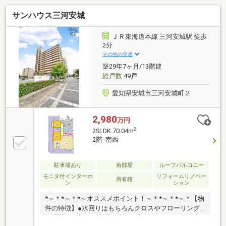
でお探しの方！◎リフォーム済みのきれいなお部屋を
サンハウス三河安城
お探しの方！◎通勤、通学で電車を使われる方！◎大
切な家族であるペットと一緒に暮らせるお家をお探し
の方！◆◇◆◇物件見学 予約 受付中◇◆◇◆1組
ＪＲ東海道本線 三河安城駅 徒歩
ずつゆっくりとご案内するため、ご予約をお願いしま
2分
す。【お問い合わせ窓口】TEL：0120-34-0909
その他の交通
築29年7ヶ月/13階建
総戸数
49戸
愛知県安城市三河安城町２
2,980
万円
2
2SLDK 70.04m
2階 南西
駐車場あり
角部屋
ルーフバルコニー
モニタ付インターホ
リフォームリノベー
所有権
ン
ション
*～＊*～＊*～オススメポイント！～＊*～＊*～＊【物
件の特徴】●水回りはもちろんクロスやフローリング
も張替られ新しい空間へ生まれ変わっています。●南