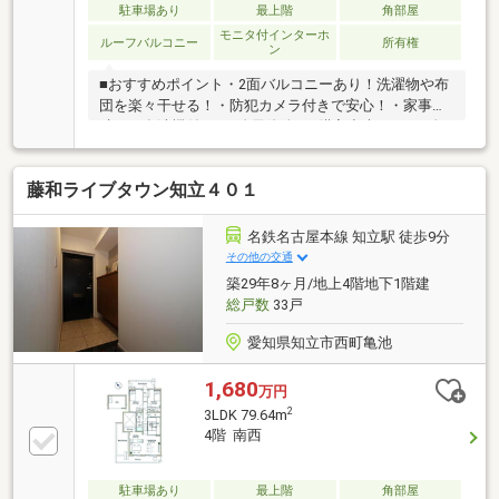
駐車場あり
最上階
角部屋
モニタ付インターホ
ルーフバルコニー
所有権
ン
■おすすめポイント・2面バルコニーあり！洗濯物や布
団を楽々干せる！・防犯カメラ付きで安心！・家事が
助かる食洗機付き！□自己資金0で購入出来ます！□自
営業、勤続短い方ご相談を！□今すぐ内覧大歓迎！□深
夜問い合わせ受け付けます！ご契約者様へプレゼン
藤和ライブタウン知立４０１
ト！マットレス、エアコン、TV、食洗機、冷蔵庫、洗
濯機、掃除機の中からお選び頂けます。(景品法規約上
限内商品）プレゼント情報見ましたとお伝え下さい♪
名鉄名古屋本線 知立駅 徒歩9分
その他の交通
築29年8ヶ月/地上4階地下1階建
総戸数
33戸
愛知県知立市西町亀池
1,680
万円
2
3LDK 79.64m
4階 南西
駐車場あり
最上階
角部屋