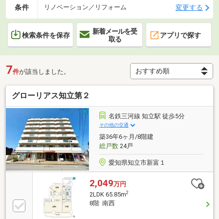
条件
変更する
リノベーション／リフォーム
新着メールを受
検索条件を保存
アプリで探す
取る
7
件
が該当しました。
グローリアス知立第２
名鉄三河線 知立駅 徒歩5分
その他の交通
築36年6ヶ月/8階建
総戸数
24戸
愛知県知立市新富１
2,049
万円
2
2LDK 65.85m
8階 南西