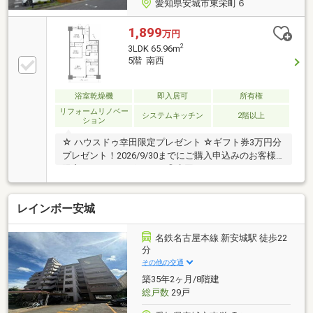
愛知県安城市東栄町６
1,899
万円
2
3LDK 65.96m
5階 南西
浴室乾燥機
即入居可
所有権
リフォームリノベー
システムキッチン
2階以上
ション
☆ ハウスドゥ幸田限定プレゼント ☆ギフト券3万円分
プレゼント！2026/9/30までにご購入申込みのお客様
限定！ イチオシポイント ◎水回りやクロスなどリフォ
ーム済みでとても綺麗な空間になっております♪◎シ
ステムキッチンには、食器洗浄乾燥機付きで時短に
レインボー安城
♪◎南向きバルコニーで日当たり良好です！【返済
例】月々45、805円1899万円借入、変動金利0.75％、
40年、ボーナス払い0円。別途諸費用。※月々のお支払
名鉄名古屋本線 新安城駅 徒歩22
いはボーナス有無や、ご返済年数など様々なプランを
分
ご相談できます！【学校】◎安城北部小学校 徒歩約
その他の交通
20分◎東山中学校 徒歩約14分
築35年2ヶ月/8階建
総戸数
29戸