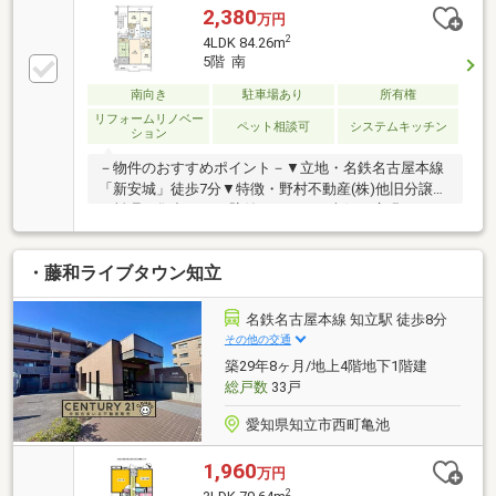
2WAY、家事・生活動線良好・敷地内に公園・テニス
2,380
万円
コート(2面)有・ペット飼育可(規約有)▼2026年5月室
2
4LDK 84.26m
内リフォーム済【交換】キッチン、UB、洗面化粧台、
5階 南
トイレ 等【その他】フローリング・クロス貼替 他※構
造／鉄骨鉄筋コンクリート・鉄筋コンクリート造■ ご
南向き
駐車場あり
所有権
希望の住まい探しをお手伝いします ━━━━━・・・
リフォームリノベー
ペット相談可
システムキッチン
ション
物件の詳細・ご相談はお気軽にお問い合わせくださ
い。
－物件のおすすめポイント－▼立地・名鉄名古屋本線
「新安城」徒歩7分▼特徴・野村不動産(株)他旧分譲・
お料理に集中できる壁付キッチン・南側に広縁のある
和室がLDに隣接・ペット飼育可(規約制限有)・敷地内
に公園有▼2025年5月室内リフォーム済【交換】キッ
・藤和ライブタウン知立
チン、UB、洗面化粧台、トイレ、インターホン 等
【その他】クロス・フローリング張替、畳表替 他▼周
辺環境・スーパー「ヤマナカ新安城店」徒歩7分(約
名鉄名古屋本線 知立駅 徒歩8分
560m)・安城市立今池小学校 徒歩6分(約470m)■ ご希
その他の交通
望の住まい探しをお手伝いします ━━━━━・・・物
築29年8ヶ月/地上4階地下1階建
件の詳細・ご相談はお気軽にお問い合わせください。
総戸数
33戸
愛知県知立市西町亀池
1,960
万円
2