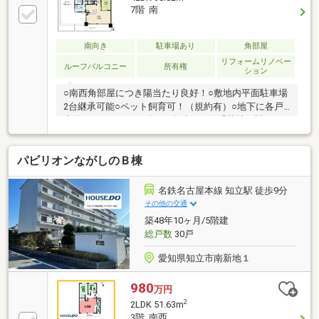
7階 南
南向き
駐車場あり
角部屋
リフォームリノベー
ルーフバルコニー
所有権
ション
○南西角部屋につき陽当たり良好！○敷地内平面駐車場
2台継承可能○ペット飼育可！（規約有）○地下に各戸
専用トランクルーム有！○名鉄三河線「若林」駅から
徒歩約8分！○徒歩15分圏内に生活利便施設多数！【リ
フォーム内容】2026年4月完成予定フローリング交
パビリオンながしのＢ棟
換、クロス張替、巾木取付、窓枠塗装、建具交換、畳
表替え、襖張替、フロアタイル上張り、ダウンライト
交換（玄関人感センサーあり）、クッションフロア張
名鉄名古屋本線 知立駅 徒歩9分
替、洗面水栓交換、コンセント交換、キッチン交換、
その他の交通
トイレ交換、ハウスクリーニング、等不動産は現地・
築48年10ヶ月/5階建
現物が大切です。実際に足を運んでいただくと、現地
総戸数
30戸
の室内や周辺の環境等を感じていただけます。
愛知県知立市南新地１
980
万円
2
2LDK 51.63m
3階 南西