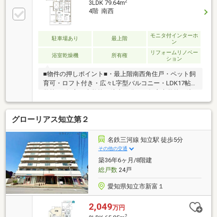
2
3LDK 79.64m
4階 南西
モニタ付インターホ
駐車場あり
最上階
ン
リフォームリノベー
浴室乾燥機
所有権
ション
■物件の押しポイント■・最上階南西角住戸・ペット飼
育可・ロフト付き・広々L字型バルコニー・LDK17帖■
学校■・知立西小学校 徒歩15分！・知立中学校 徒
歩22分！■□■□■□■□■□■□■□■□■＜＜～即日内覧・相
談OK！！～＞＞0565-47-5997までお電話ください♪物
グローリアス知立第２
件の詳細やローンのご相談等もお気軽にお問合せ下さ
い！自己資金0円、自営業の方、勤務年数が短い方な
ど資金面の相談も大歓迎です！！未公開物件情報も多
名鉄三河線 知立駅 徒歩5分
数ご用意しております♪【キッズスペース完備】【駐
その他の交通
車場完備】【シッターさん完備】
築36年6ヶ月/8階建
■□■□■□■□■□■□■□■□■
総戸数
24戸
愛知県知立市新富１
2,049
万円
2