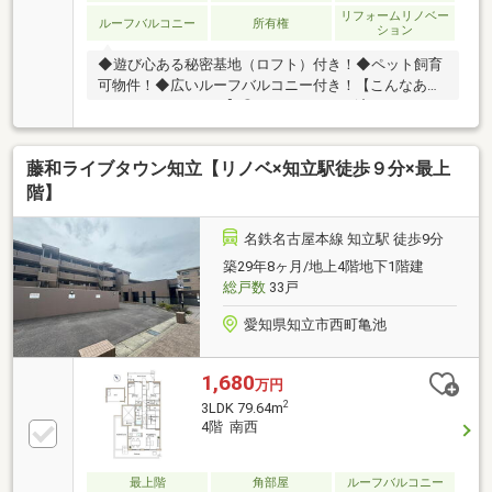
リフォームリノベー
ルーフバルコニー
所有権
ション
◆遊び心ある秘密基地（ロフト）付き！◆ペット飼育
可物件！◆広いルーフバルコニー付き！【こんなあな
たにおすすめです！】◎リノベーション済みのきれい
な物件をお探しの方！◎ペットと一緒に暮らせるお部
屋をお探しの方！◎通勤、通学で電車を利用する方！
藤和ライブタウン知立【リノベ×知立駅徒歩９分×最上
【リフォーム内容】・キッチン、トイレ、、給湯器→
新品交換・クロス→貼替・ハウスクリーニング
階】
◆◇◆◇物件見学 予約 受付中◇◆◇◆ゆっくり
ご見学いただく為、１組ずつご案内させていただいて
名鉄名古屋本線 知立駅 徒歩9分
おります。事前にご予約をお願いいたします。【お問
築29年8ヶ月/地上4階地下1階建
い合わせ窓口】TEL0120-34-0909
総戸数
33戸
愛知県知立市西町亀池
1,680
万円
2
3LDK 79.64m
4階 南西
最上階
角部屋
ルーフバルコニー