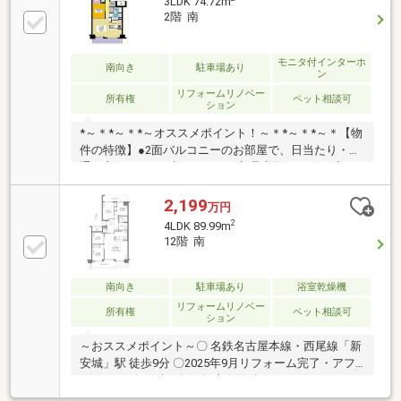
3LDK 74.72m
◇◆◇◆ゆっくりご見学いただく為、１組ずつご案内
2階 南
させていただいております。事前にご予約をお願いい
たします。【お問い合わせ窓口】ＴＥＬ：０１２０－
３４－０９０９
モニタ付インターホ
南向き
駐車場あり
ン
リフォームリノベー
所有権
ペット相談可
ション
*～＊*～＊*～オススメポイント！～＊*～＊*～＊【物
件の特徴】●2面バルコニーのお部屋で、日当たり・風
通し良好です。●水まわりなど新品交換！お引き渡し
と同時に新生活が始められます。●各部屋に収納が設
置されているので家の中が綺麗に片付きます。●全室
2,199
万円
フローリング設計でお掃除楽々です。【周辺環境】■
2
4LDK 89.99m
スーパー・コンビニまで徒歩圏内と日々の生活に便利
12階 南
な環境！■名鉄『新安城』駅まで徒歩約8分と通勤・通
学に便利な立地です！お気軽にお問い合わせくださ
い！
南向き
駐車場あり
浴室乾燥機
リフォームリノベー
所有権
ペット相談可
ション
～おススメポイント～〇 名鉄名古屋本線・西尾線「新
安城」駅 徒歩9分 〇2025年9月リフォーム完了・アフ
ターサービス保証付き 〇 専有面積89.99㎡のゆとりあ
る4LDK 〇 ペット飼育可 〇 12階部分・陽当り・通風・