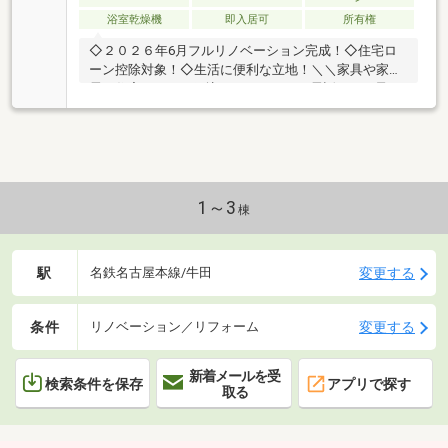
浴室乾燥機
即入居可
所有権
◇２０２６年6月フルリノベーション完成！◇住宅ロ
ーン控除対象！◇生活に便利な立地！＼＼家具や家
電、住宅ローンに組込めます／／▼お電話でのご予
約、ご質問・お問合せはこちらまで▼TEL：0120-09-
7549【通話無料】ニッカ不動産へ！～空家につき即日
のご案内も可能！～お気兼ねなくお問合せくださいま
せ。住宅ローンやリフォームのご相談も承ります！
【主なリノベーション内容】・システムキッチン、ユ
ニットバス、トイレ交換・洗面化粧台交換 ・建具交
1～3
棟
換・クロス、フローリング貼替 ・クッションフロア
貼替・シューズボックス交換 ・給湯器交換 ・分電
盤交換・ハウスクリーニング 他
駅
変更する
名鉄名古屋本線/牛田
条件
変更する
リノベーション／リフォーム
新着メールを受
検索条件を保存
アプリで探す
取る