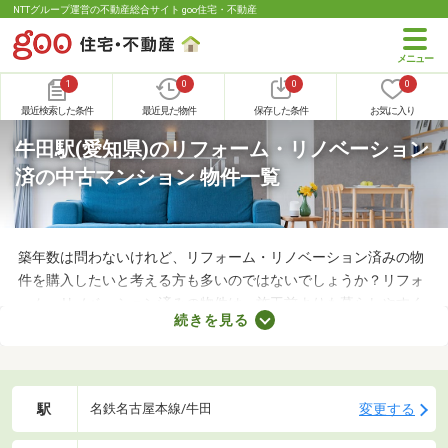
NTTグループ運営の不動産総合サイト goo住宅・不動産
1
0
0
0
最近検索した条件
最近見た物件
保存した条件
お気に入り
牛田駅(愛知県)のリフォーム・リノベーション
済の中古マンション 物件一覧
築年数は問わないけれど、リフォーム・リノベーション済みの物
件を購入したいと考える方も多いのではないでしょうか？リフォ
ーム・リノベーション済みの物件は、施工前よりも暮らしやすく
続きを見る
なっていることがポイント。住みやすさを感じられる最良の物件
に出会えるかもしれません。ここでリフォーム・リノベーション
済みの中古マンションを紹介しますので、ぜひチェックしてみて
くださいね。
駅
変更する
名鉄名古屋本線/牛田