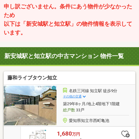
申し訳ございません。条件にあう物件が少なかった
ため
以下は「新安城駅と知立駅」の物件情報を表示して
います。
新安城駅と知立駅の中古マンション 物件一覧
藤和ライブタウン知立
名鉄三河線 知立駅 徒歩9分
その他の交通
築29年8ヶ月/地上4階地下1階建
総戸数
33戸
愛知県知立市西町亀池
1,680
万円