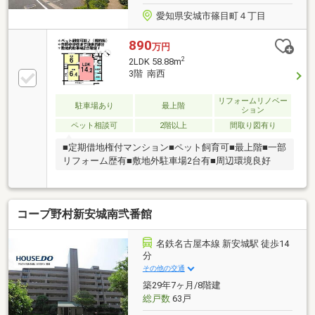
愛知県安城市篠目町４丁目
890
万円
2
2LDK 58.88m
3階 南西
リフォームリノベー
駐車場あり
最上階
ション
ペット相談可
2階以上
間取り図有り
■定期借地権付マンション■ペット飼育可■最上階■一部
リフォーム歴有■敷地外駐車場2台有■周辺環境良好
コープ野村新安城南弐番館
名鉄名古屋本線 新安城駅 徒歩14
分
その他の交通
築29年7ヶ月/8階建
総戸数
63戸