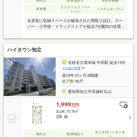
南向き
駐車場あり
浴室乾燥機
リフォームリノベー
所有権
システムキッチン
ション
全居室に収納スペースが確保された間取り設計。スー
パー・小学校・ドラッグストアが徒歩7分圏内の住環
境。－物件のおすすめポイント－▼立地・名鉄名古屋
本線「牛田」駅 徒歩4分 他▼特徴・LDと隣接する洋室
は一体利用も可能・お料理に集中しやすい壁付けキッ
ハイタウン知立
チン・浴室乾燥機有・宅配ボックス有▼2021年3月室
内リフォーム履歴【交換】キッチン、UB、洗面化粧
台、トイレ、全室室内ドア【張替】全室フローリン
名鉄名古屋本線 牛田駅 徒歩19分
グ、全室クロス▼周辺環境・アオキスーパー知立店 徒
その他の交通
歩5分(約350m)・知立市立八ツ田小学校 徒歩7分(約
築29年10ヶ月/8階建
500m)・V・drug牛田店 徒歩4分(約270m)
総戸数
96戸
愛知県知立市長篠町丸山
1,999
万円
2
3LDK 75.7m
2階 南
モニタ付インターホ
南向き
駐車場あり
ン