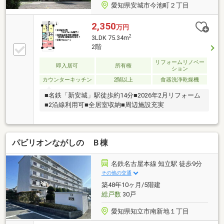
愛知県安城市今池町２丁目
2,350
万円
2
3LDK 75.34m
2階
リフォームリノベー
即入居可
所有権
ション
カウンターキッチン
2階以上
食器洗浄乾燥機
■名鉄「新安城」駅徒歩約14分■2026年2月リフォーム
■2沿線利用可■全居室収納■周辺施設充実
パビリオンながしの Ｂ棟
名鉄名古屋本線 知立駅 徒歩9分
その他の交通
築48年10ヶ月/5階建
総戸数
30戸
愛知県知立市南新地１丁目