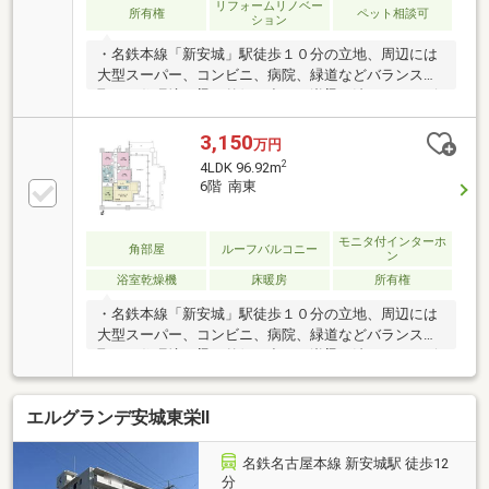
リフォームリノベー
所有権
ペット相談可
ション
・名鉄本線「新安城」駅徒歩１０分の立地、周辺には
大型スーパー、コンビニ、病院、緑道などバランスの
取れた住環境・梁を外側に出した逆梁工法によりリビ
ングダイニングのサッシ高は約２．１３メートル。ま
た室内は柱の出っ張りが少ないアウトポール設計を採
3,150
万円
用しております。室内が広々と使え、家具類もすっき
2
4LDK 96.92m
り収まります。・ＬＤにはガス温水式床暖房設置・キ
6階 南東
ッチン吊戸棚は電動式オートムーブシステムを採用
モニタ付インターホ
角部屋
ルーフバルコニー
ン
浴室乾燥機
床暖房
所有権
・名鉄本線「新安城」駅徒歩１０分の立地、周辺には
大型スーパー、コンビニ、病院、緑道などバランスの
取れた住環境・梁を外側に出した逆梁工法によりリビ
ングダイニングのサッシ高は約２．１３メートル。ま
た室内は柱の出っ張りが少ないアウトポール設計を採
エルグランデ安城東栄Ⅱ
用しております。室内が広々と使え、家具類もすっき
り収まります。・ＬＤにはガス温水式床暖房設置・キ
ッチン吊戸棚は電動式オートムーブシステムを採用
名鉄名古屋本線 新安城駅 徒歩12
分