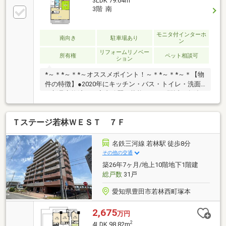
3LDK 79.64m
3階 南
モニタ付インターホ
南向き
駐車場あり
ン
リフォームリノベー
所有権
ペット相談可
ション
*～＊*～＊*～オススメポイント！～＊*～＊*～＊【物
件の特徴】●2020年にキッチン・バス・トイレ・洗面
を新品交換済み。室内綺麗な状態です！●駅近：名鉄
名古屋本線「知立」駅まで徒歩8分で通勤・通学に便
利。●周辺にはスーパー、ドラックストアなど日常の
Ｔステージ若林ＷＥＳＴ ７Ｆ
お買い物施設が充実。●小学校、中学校ともに徒歩20
分圏内で子育て世代にも適した環境。●ペット飼育可
能！(1住戸2匹、その他規約あり)他にもオススメがイ
名鉄三河線 若林駅 徒歩8分
ッパイ！お気軽にお問い合わせください！！
その他の交通
築26年7ヶ月/地上10階地下1階建
総戸数
31戸
愛知県豊田市若林西町塚本
2,675
万円
2
4LDK 98.82m