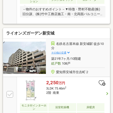
ション
－物件のおすすめポイント－▼特徴・野村不動産(株)
旧分譲、(株)竹中工務店施工・南・北両面バルコニー
仕様・LDK約15.0帖、食洗機搭載の対面式キッチン・
和室約6.0帖は2WAY、客間としても活用可能・ペット
飼育可能(規約有)▼令和8年4月室内リフォーム済【新
ライオンズガーデン新安城
設】キッチン、UB、トイレ、洗面化粧台 等【貼替】
床(トイレ・洗面はCF)、壁・天井クロス【その他】キ
ッチン天井まで壁解体(カウンター部分) 他▼周辺環
名鉄名古屋本線 新安城駅 徒歩10
境・安城市立今池小学校 徒歩3分(約210m)■ ご希望の
分
住まい探しをお手伝いします ━━━━━・・・物件の
その他の交通
詳細・ご相談はお気軽にお問い合わせください。
築21年7ヶ月/10階建
総戸数
108戸
愛知県安城市住吉町２
2,250
万円
2
3LDK 75.46m
2階 南東
モニタ付インターホ
浴室乾燥機
床暖房
ン