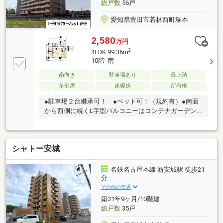
総戸数
56戸
愛知県豊田市若林西町塚本
2,580
万円
2
4LDK 99.36m
10階 南
南向き
駐車場あり
最上階
角部屋
床暖房
所有権
●駐車場２台継承可！ ●ペット可！（規約有）●南面
から西側に続くL字型バルコニーはコンテナガーデン
も楽しめるゆとりの広さ！●ルーフバルコニーでは日
光浴やホームパーティなども楽しめます。●LDK天井は
勾配天井～トップライトにより天井が高く広々とした
シャトー安城
空間になっています。●北側洋室2室に床暖房あり●北
東側洋室には勾配天井～ロフトへつながり天井が高く
広々とした空間となっています。【リフォーム履歴】
名鉄名古屋本線 新安城駅 徒歩21
●2020年11月：キッチン交換、和室クロス張替・室内
分
物干取【備考】●修繕積立金：2029年6月 24 900円/月
その他の交通
へ増額予定
築31年9ヶ月/10階建
総戸数
35戸