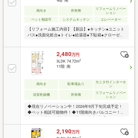
9階 南
リフォームリノベー
南向き
所有権
ション
ペット相談可
システムキッチン
エレベーター
【リフォーム施工内容】【新設】●キッチン●ユニット
バス●洗面化粧台●トイレ●給湯器●下駄箱●クローゼッ
ト内枕棚●戸襖３枚●片引き襖●畳表替●押入襖●廊下物
入内可動棚●分電盤●各スイッチ・コンセント・ローゼ
ット●カーテンレール●給気口●エアコンスリーブ●建具
2,480
万円
●クローゼット●エアコン専用回路（洋室２部屋）【共
2
3LDK 74.72m
通】●床貼替（トイレ・洗面はクッションフロア貼
11階 南
替）●壁・天井クロス貼替【その他】キッチン天井ま
で壁解体（カウンター部分）等
モニタ付インターホ
南向き
駐車場あり
ン
リフォームリノベー
浴室乾燥機
所有権
ション
◆現在リノベーション中！2026年9月下旬完成予定！
◆ペット相談可能物件！◆11階南向きバルコニー！◆
名鉄名古屋本線「新安城」駅まで徒歩7分【こんなあ
なたにおすすめです！】◎ペットと一緒に暮らせるお
部屋をお探しの方！◎生活環境が整っている地域でお
2,190
万円
探しの方！◆◇◆◇物件見学 予約 受付中
2