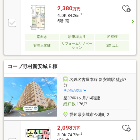
リーニング【教育施設】■今池小学校…徒歩6分■安城北
中学校…徒歩21分□■おうち探しは 家デパ へ
2,380
万円
■□――――――・・・ 住宅ローンや住み替えなど、不
2
4LDK 84.26m
動産のことなら何でもご相談ください。 土日、平日
5階 南
夜のお仕事終わりでもご案内可能です。
―――――――――――――――――――――――
南向き
駐車場あり
所有権
リフォームリノベー
管理人常駐
2階以上
ション
コープ野村新安城Ｅ棟
名鉄名古屋本線 新安城駅 徒歩7
分
その他の交通
築37年1ヶ月/14階建
総戸数
176戸
愛知県安城市今池町２
2,098
万円
2
3LDK 74.72m