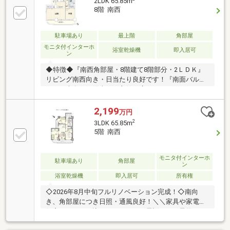
2LDK 65.85m
8階 南西
駐車場あり
最上階
角部屋
モニタ付インターホ
浴室乾燥機
即入居可
ン
◆特徴◆『南西角部屋・8階建て8階部分・2ＬＤＫ』
リビング南西向き・日当たり良好です！『南面バルコ
ニー』南向きで陽当たり良好！広々としたバルコニー
で洗濯物のスペースに困りません！◆設備仕様
◆『2026年8月リフォーム完工』■水回り：キッチン、
2,199
万円
トイレ■内装：クッションフロア張替え、網戸貼替
2
3LDK 65.85m
え、室内クリーニング他◆リフォーム相談可◆ご要望
5階 南西
があれば物件引渡し後、ご入居前にリフォーム可能で
す！ご相談ください！◆大容量収納◆クローゼット、
シューズボックスもあるため収納スペースには困りま
モニタ付インターホ
駐車場あり
角部屋
ン
せん！
浴室乾燥機
即入居可
所有権
◇2026年8月中旬フルリノベーション完成！◇南向
き、角部屋につき日照・通風良好！＼＼家具や家電、
住宅ローンに組込めます／／▼お電話でのご予約、ご
質問・お問合せはこちらまで▼TEL：0120-09-