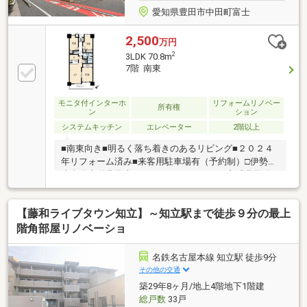
愛知県豊田市中田町富士
2,500
万円
2
3LDK 70.8m
7階 南東
モニタ付インターホ
リフォームリノベー
所有権
ン
ション
システムキッチン
エレベーター
2階以上
■南東向き■明るく落ち着きのあるリビング■２０２４
年リフォーム済み■来客用駐車場有（予約制）□伊勢湾
岸自動車道豊田南ＩＣまで ３．０ｋｍ□衣浦豊田道
路生駒ＩＣまで ２．９ｋｍ□メグリアミニ星ヶ丘店
まで 約１．３ｋｍ（徒歩１７分）□刈谷ハイウェイ
【藤和ライブタウン知立】～知立駅まで徒歩９分の最上
オアシスまで 約１．７ｋｍ（徒歩１４分）□セブン
イレブン豊田市中田点まで 約５５０ｍ（徒歩７分）
階角部屋リノベーショ
□駒場小学校まで 約２．２ｋｍ（徒歩２８分）□前林
中学校まで 約２．４ｋｍ（自転車１２分）内覧希望
名鉄名古屋本線 知立駅 徒歩9分
やお問い合わせは下記連絡先まで。■■■株式会社 み
その他の交通
どり■■■豊田市美里４丁目９番地９【０１２０－７８
築29年8ヶ月/地上4階地下1階建
－１０８３】
総戸数
33戸