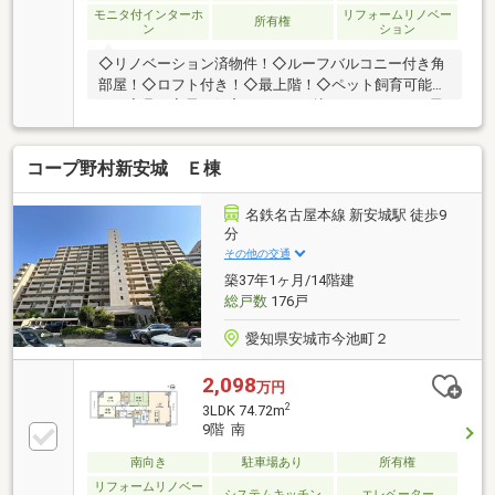
モニタ付インターホ
リフォームリノベー
所有権
ン
ション
◇リノベーション済物件！◇ルーフバルコニー付き角
部屋！◇ロフト付き！◇最上階！◇ペット飼育可能！
＼＼家具や家電、住宅ローンに組込めます／／▼お電
話でのご予約、ご質問・お問合せはこちらまで
▼TEL：0120-09-7549【通話無料】ニッカ不動産へ！
コープ野村新安城 Ｅ棟
～空家につき即日のご案内も可能！～お気兼ねなくお
問合せくださいませ。住宅ローンやリフォームのご相
談も承ります！
名鉄名古屋本線 新安城駅 徒歩9
分
その他の交通
築37年1ヶ月/14階建
総戸数
176戸
愛知県安城市今池町２
2,098
万円
2
3LDK 74.72m
9階 南
南向き
駐車場あり
所有権
リフォームリノベー
システムキッチン
エレベーター