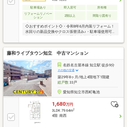
駐車場あり
即入居可
所有権
リフォームリノベー
2階以上
間取り図有り
ション
◇おすすめポイント◇・令和8年6月内装リフォーム！
水回りの新品交換やクロス張替済み♪・駐車場使用可
能！・買い物施設徒歩10分圏内♪◇周辺環境◇・知立
西小学校…徒歩5分(約350m)・知立中学校…徒歩15分(約
1200m)・上重原保育園…徒歩12分(約900m)・ピアゴ知
藤和ライブタウン知立 中古マンション
立店…徒歩3分(約230m)・ファミリーマート知立堀切
店…徒歩5分(約350m)・サンドラッグ上重原店…徒歩3
分(約200m)・知立郵便局…徒歩11分(約850m)・医療法
名鉄名古屋本線 知立駅 徒歩9分
人秋田病院…徒歩10分(約800m)・新地公園…徒歩7分(約
その他の交通
550m)・碧海信用金庫知立南支店…徒歩9分(約650ｍ)
築29年8ヶ月/地上4階地下1階建
総戸数
33戸
愛知県知立市西町亀池
1,680
万円
2
3LDK 79.64m
4階 南西