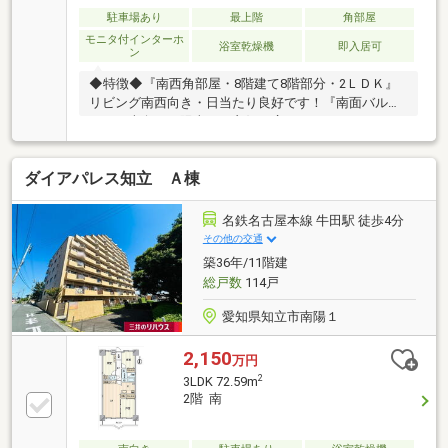
駐車場あり
最上階
角部屋
モニタ付インターホ
浴室乾燥機
即入居可
ン
◆特徴◆『南西角部屋・8階建て8階部分・2ＬＤＫ』
リビング南西向き・日当たり良好です！『南面バルコ
ニー』南向きで陽当たり良好！広々としたバルコニー
で洗濯物のスペースに困りません！◆設備仕様
◆『2026年8月リフォーム完工』■水回り：キッチン、
ダイアパレス知立 Ａ棟
トイレ■内装：クッションフロア張替え、網戸貼替
え、室内クリーニング他◆リフォーム相談可◆ご要望
があれば物件引渡し後、ご入居前にリフォーム可能で
名鉄名古屋本線 牛田駅 徒歩4分
す！ご相談ください！◆大容量収納◆クローゼット、
その他の交通
シューズボックスもあるため収納スペースには困りま
築36年/11階建
せん！
総戸数
114戸
愛知県知立市南陽１
2,150
万円
2
3LDK 72.59m
2階 南