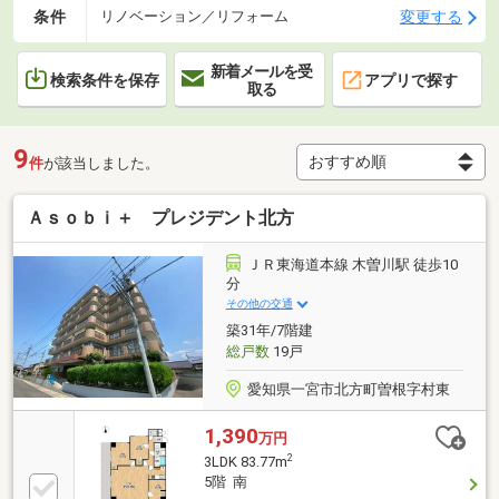
条件
変更する
リノベーション／リフォーム
新着メールを受
検索条件を保存
アプリで探す
取る
9
件
が該当しました。
Ａｓｏｂｉ＋ プレジデント北方
ＪＲ東海道本線 木曽川駅 徒歩10
分
その他の交通
築31年/7階建
総戸数
19戸
愛知県一宮市北方町曽根字村東
1,390
万円
2
3LDK 83.77m
5階 南