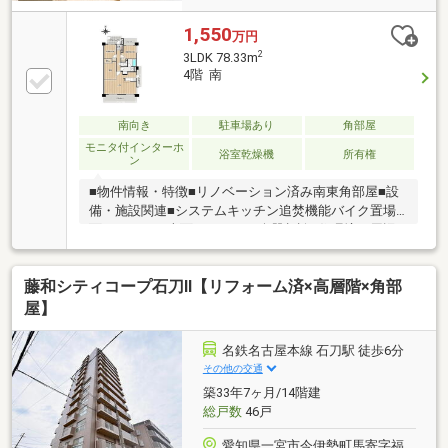
1,550
万円
2
3LDK 78.33m
4階 南
南向き
駐車場あり
角部屋
モニタ付インターホ
浴室乾燥機
所有権
ン
■物件情報・特徴■リノベーション済み南東角部屋■設
備・施設関連■システムキッチン追焚機能バイク置場3
面バルコニー南面バルコニー楽器相談■住環境・周辺
環境■名鉄名古屋本線黒田駅徒歩約7分平和堂木曽川店
徒歩約8分平面駐車場ハイルーフ駐車可眺望良好陽当
藤和シティコープ石刀Ⅱ【リフォーム済×高層階×角部
り良好■安全・防災・管理体制■モニタ付オートロック
■リフォーム・改装関連■＜フルリフォーム内容＞◇フ
屋】
ローリング張替◇ユニットバス新調（追焚機能）◇シ
ステムキッチン新調◇洗面化粧台新調（３面鏡）◇ト
名鉄名古屋本線 石刀駅 徒歩6分
イレ新調（ウォシュレット）◇建具新調
その他の交通
築33年7ヶ月/14階建
総戸数
46戸
愛知県一宮市今伊勢町馬寄字福