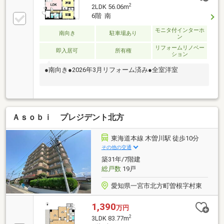
2
2LDK 56.06m
6階 南
モニタ付インターホ
南向き
駐車場あり
ン
リフォームリノベー
即入居可
所有権
ション
●南向き●2026年3月リフォーム済み●全室洋室
Ａｓｏｂｉ プレジデント北方
東海道本線 木曽川駅 徒歩10分
その他の交通
築31年/7階建
総戸数
19戸
愛知県一宮市北方町曽根字村東
1,390
万円
2
3LDK 83.77m