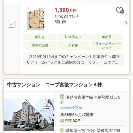
1,390
万円
2
3LDK 83.77m
5階 南
南向き
駐車場あり
角部屋
リフォームリノベー
浴室乾燥機
所有権
ション
【2026年9月5日までのキャンペーン】対象物件＋弊社
リフォームパックをご成約の方に、リフォームオプシ
ョン(室内物干し・コンセント追加・カップボードな
ど)55万円分の値引プレゼント！！※100万円（税込）
以上の弊社標準工事「ラクリノ」をご契約いただいた
中古マンション コープ宮後マンションＡ棟
場合に限る■■【おすすめポイント】■■〇令和8年1月
リフォーム完了！（設備リニューアルコーティング・
全室クリーニング）〇角部屋で、陽当たり・眺望・通
名鉄名古屋本線 今伊勢駅 徒歩6
風良好！〇南向きのワイドバルコニー♪〇ペット飼育
分
可能◎〇LDKは広々約21.8帖！全室収納完備！〇オー
その他の交通
トロックでセキュリティも安心◎〇JR東海道本線「木
築51年5ヶ月/7階建
曽川」駅まで徒歩約8分！
総戸数
52戸
愛知県一宮市今伊勢町宮後字郷