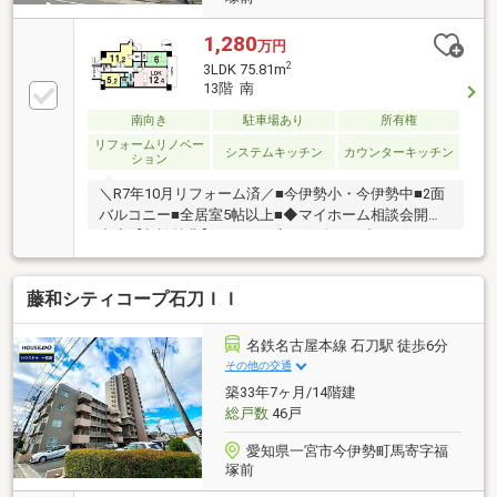
1,280
万円
2
3LDK 75.81m
13階 南
南向き
駐車場あり
所有権
リフォームリノベー
システムキッチン
カウンターキッチン
ション
＼R7年10月リフォーム済／■今伊勢小・今伊勢中■2面
バルコニー■全居室5帖以上■◆マイホーム相談会開催
中◆【相談特典】があるお店♪お気軽に下記のボタン
からお問合せ下さい！
藤和シティコープ石刀ＩＩ
名鉄名古屋本線 石刀駅 徒歩6分
その他の交通
築33年7ヶ月/14階建
総戸数
46戸
愛知県一宮市今伊勢町馬寄字福
塚前