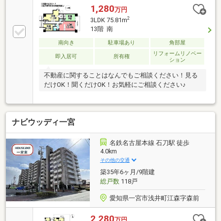
1,280
万円
2
3LDK 75.81m
13階 南
南向き
駐車場あり
角部屋
リフォームリノベー
即入居可
所有権
ション
不動産に関することはなんでもご相談ください！見る
だけOK！聞くだけOK！お気軽にご相談ください♪
ナビウッディ一宮
名鉄名古屋本線 石刀駅 徒歩
4.0km
その他の交通
築35年6ヶ月/9階建
総戸数
118戸
愛知県一宮市浅井町江森字森前
2,280
万円