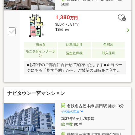
塚前
1,380
万円
2
3LDK 75.81m
13階 南
南向き
駐車場あり
角部屋
モニタ付インターホ
浴室乾燥機
即入居可
ン
■お客様のご都合に合わせて案内いたします■☆当ペー
ジにある「見学予約」から、ご希望の日時をご入力く
ださい☆＜自己資金０円でも大丈夫！＞＊今から見た
い！聞きたい！にスピード対応！＊自己資金なしでも
購入出来ます！【主なリフォーム内容】・システムキ
ナビタウン一宮マンション
ッチン交換(浄水器、食洗器付)・ユニットバス交換(浴
室暖房乾燥機、追い炊き機能付) ・トイレ交換(温水
洗浄便座付)・洗面化粧台交換(シャワーノズル付) ・
名鉄名古屋本線 黒田駅 徒歩13分
建具交換・クロス貼替 ・フローリング張替 ・CF貼
その他の交通
替・シューズボックス交換 ・給湯器交換 ・分電盤
築37年6ヶ月/8階建
交換・ハウスクリーニング 他～空家につき即日のご
総戸数
90戸
案内も可能！～
愛知県一宮市北方町中島字南辻