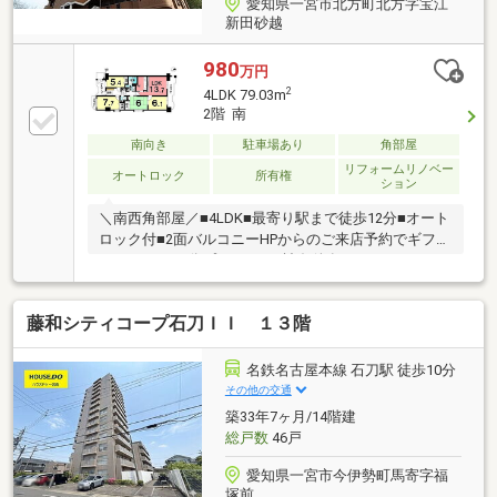
愛知県一宮市北方町北方字宝江
新田砂越
980
万円
2
4LDK 79.03m
2階 南
南向き
駐車場あり
角部屋
リフォームリノベー
オートロック
所有権
ション
＼南西角部屋／■4LDK■最寄り駅まで徒歩12分■オート
ロック付■2面バルコニーHPからのご来店予約でギフト
カード6000円分プレゼント※諸条件有
藤和シティコープ石刀ＩＩ １３階
名鉄名古屋本線 石刀駅 徒歩10分
その他の交通
築33年7ヶ月/14階建
総戸数
46戸
愛知県一宮市今伊勢町馬寄字福
塚前