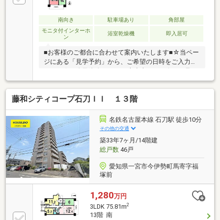
南向き
駐車場あり
角部屋
モニタ付インターホ
浴室乾燥機
即入居可
ン
■お客様のご都合に合わせて案内いたします■☆当ペー
ジにある「見学予約」から、ご希望の日時をご入力く
ださい☆＜自己資金０円でも大丈夫！＞＊今から見た
い！聞きたい！にスピード対応！＊自己資金なしでも
購入出来ます！【主なリフォーム内容】・システムキ
藤和シティコープ石刀ＩＩ １３階
ッチン交換(浄水器、食洗器付)・ユニットバス交換(浴
室暖房乾燥機、追い炊き機能付) ・トイレ交換(温水
洗浄便座付)・洗面化粧台交換(シャワーノズル付) ・
名鉄名古屋本線 石刀駅 徒歩10分
建具交換・クロス貼替 ・フローリング張替 ・CF貼
その他の交通
替・シューズボックス交換 ・給湯器交換 ・分電盤
築33年7ヶ月/14階建
交換・ハウスクリーニング 他～空家につき即日のご
総戸数
46戸
案内も可能！～
愛知県一宮市今伊勢町馬寄字福
塚前
1,280
万円
2
3LDK 75.81m
13階 南