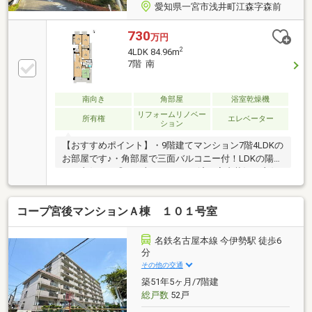
愛知県一宮市浅井町江森字森前
730
万円
2
4LDK 84.96m
7階 南
南向き
角部屋
浴室乾燥機
リフォームリノベー
所有権
エレベーター
ション
【おすすめポイント】・9階建てマンション7階4LDKの
お部屋です♪・角部屋で三面バルコニー付！LDKの陽当
たり良好です◎・一部リフォーム済！室内状況も良好
です◎・各居室ゆとりある間取りで、収納も充実して
おります。・周辺には、コンビニやドラッグストアな
コープ宮後マンションＡ棟 １０１号室
ど暮らしに役立つ施設がございます！【リノベーショ
ンで理想の暮らしをしませんか？】弊社では、ご要望
に合わせた各種リノベーションのご相談も承ってお
名鉄名古屋本線 今伊勢駅 徒歩6
り、ショールームを併設した商談スペースでお話がで
分
きます！ご内覧予約承っております！
その他の交通
築51年5ヶ月/7階建
総戸数
52戸