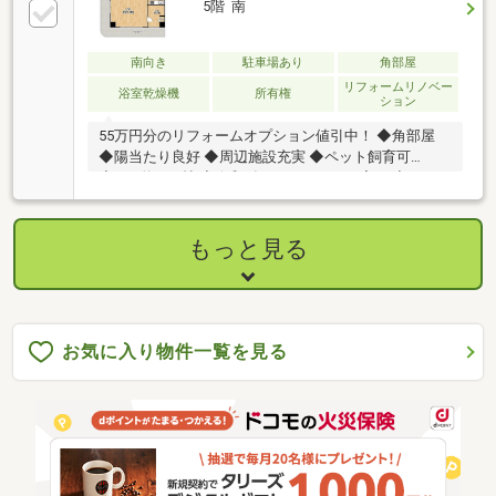
5階 南
南向き
駐車場あり
角部屋
リフォームリノベー
浴室乾燥機
所有権
ション
55万円分のリフォームオプション値引中！ ◆角部屋
◆陽当たり良好 ◆周辺施設充実 ◆ペット飼育可
◆LDK約21.8帖 ◆令和8年1月リフォーム完了 ◆イオン
モール木曽川まで車で約5分
もっと見る
お気に入り物件一覧を見る