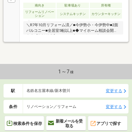
南向き
駐車場あり
所有権
リフォームリノベー
システムキッチン
カウンターキッチン
ション
＼R7年10月リフォーム済／■今伊勢小・今伊勢中■2面
バルコニー■全居室5帖以上■◆マイホーム相談会開催
中◆【相談特典】があるお店♪お気軽に下記のボタン
からお問合せ下さい！
1～7
棟
駅
変更する
名鉄名古屋本線/新木曽川
条件
変更する
リノベーション／リフォーム
新着メールを受
検索条件を保存
アプリで探す
取る