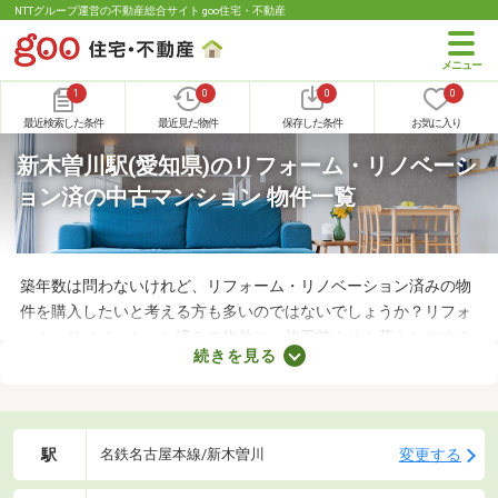
NTTグループ運営の不動産総合サイト goo住宅・不動産
1
0
0
0
最近検索した条件
最近見た物件
保存した条件
お気に入り
新木曽川駅(愛知県)のリフォーム・リノベーシ
ョン済の中古マンション 物件一覧
築年数は問わないけれど、リフォーム・リノベーション済みの物
件を購入したいと考える方も多いのではないでしょうか？リフォ
ーム・リノベーション済みの物件は、施工前よりも暮らしやすく
続きを見る
なっていることがポイント。住みやすさを感じられる最良の物件
に出会えるかもしれません。ここでリフォーム・リノベーション
済みの中古マンションを紹介しますので、ぜひチェックしてみて
くださいね。
駅
変更する
名鉄名古屋本線/新木曽川