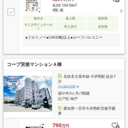
2
4LDK 104.59m
9階 南
南向き
最上階
角部屋
モニタ付インターホ
即入居可
所有権
ン
●フルリノベ●LDK20帖以上●ルーフバルコニー
コープ宮後マンションＡ棟
名鉄名古屋本線 今伊勢駅 徒歩7
分
その他の交通
築51年5ヶ月/7階建
総戸数
98戸
愛知県一宮市今伊勢町宮後字郷
東
790
万円