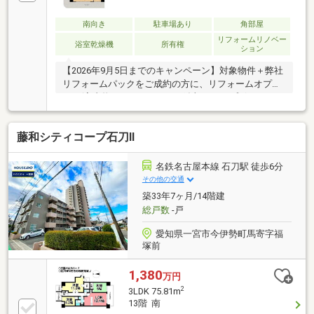
南向き
駐車場あり
角部屋
リフォームリノベー
浴室乾燥機
所有権
ション
【2026年9月5日までのキャンペーン】対象物件＋弊社
リフォームパックをご成約の方に、リフォームオプシ
ョン(室内物干し・コンセント追加・カップボードな
ど)55万円分の値引プレゼント！！※100万円（税込）
以上の弊社標準工事「ラクリノ」をご契約いただいた
藤和シティコープ石刀Ⅱ
場合に限る■■【おすすめポイント】■■〇令和8年1月
リフォーム完了！（設備リニューアルコーティング・
全室クリーニング）〇角部屋で、陽当たり・眺望・通
名鉄名古屋本線 石刀駅 徒歩6分
風良好！〇南向きのワイドバルコニー♪〇ペット飼育
その他の交通
可能◎〇LDKは広々約21.8帖！全室収納完備！〇オー
築33年7ヶ月/14階建
トロックでセキュリティも安心◎〇JR東海道本線「木
総戸数
-戸
曽川」駅まで徒歩約8分！
愛知県一宮市今伊勢町馬寄字福
塚前
1,380
万円
2
3LDK 75.81m
13階 南