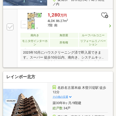
ノ内
1,280
万円
2
4LDK 86.27m
7階 南
南向き
角部屋
ルーフバルコニー
モニタ付インターホ
リフォームリノベー
所有権
ン
ション
2025年10月にハウスクリーニング済で即入居できま
す。スーパー 徒歩10分以内、南向き、システムキッチ
ン、角住戸、全居室収納、ＬＤＫ１５畳以上、和室、
シャワー付洗面化粧台、３面採光、浴室１坪以上、２
面以上バルコニー、南面バルコニー、平面駐車場、オ
レインボー北方
ートバス、温水洗浄便座、浴室に窓、ＴＶモニタ付イ
ンターホン、花火大会鑑賞、ルーフバルコニー、駐輪
場
名鉄名古屋本線 木曽川堤駅 徒歩
12分
その他の交通
築30年8ヶ月/9階建
総戸数
34戸