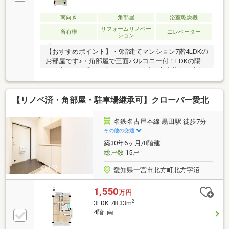
南向き
角部屋
浴室乾燥機
リフォームリノベー
所有権
エレベーター
ション
【おすすめポイント】・9階建てマンション7階4LDKの
お部屋です♪・角部屋で三面バルコニー付！LDKの陽当
たり良好です◎・一部リフォーム済！室内状況も良好
です◎・各居室ゆとりある間取りで、収納も充実して
おります。・周辺には、コンビニやドラッグストアな
【リノベ済・角部屋・駐車場継承可】クローバー愛北
ど暮らしに役立つ施設がございます！【リノベーショ
ンで理想の暮らしをしませんか？】弊社では、ご要望
に合わせた各種リノベーションのご相談も承ってお
名鉄名古屋本線 黒田駅 徒歩7分
り、ショールームを併設した商談スペースでお話がで
その他の交通
きます！ご内覧予約承っております！
築30年6ヶ月/8階建
総戸数
15戸
愛知県一宮市北方町北方字沼
1,550
万円
2
3LDK 78.33m
4階 南