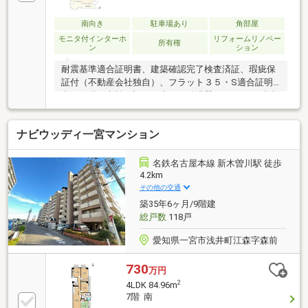
南向き
駐車場あり
角部屋
モニタ付インターホ
リフォームリノベー
所有権
ン
ション
耐震基準適合証明書、建築確認完了検査済証、瑕疵保
証付（不動産会社独自）、フラット３５・S適合証明
書、修繕・点検の記録、省エネ給湯器、スーパー 徒歩
10分以内、市街地が近い、内装リフォーム、南向き、
システムキッチン、角住戸、陽当り良好、ＬＤＫ１５
ナビウッディ一宮マンション
畳以上、対面式キッチン、セキュリティ充実、ワイド
バルコニー、３面採光、自走式駐車場、２面以上バル
コニー、南面バルコニー、平面駐車場、ＴＶモニタ付
名鉄名古屋本線 新木曽川駅 徒歩
インターホン、緑豊かな住宅地、通風良好、全居室フ
4.2km
ローリング、ウォークインクローゼット、ペット相
その他の交通
談、エレベーター、駐輪場、食器洗乾燥機、バイク置
築35年6ヶ月/9階建
場
総戸数
118戸
愛知県一宮市浅井町江森字森前
730
万円
2
4LDK 84.96m
7階 南