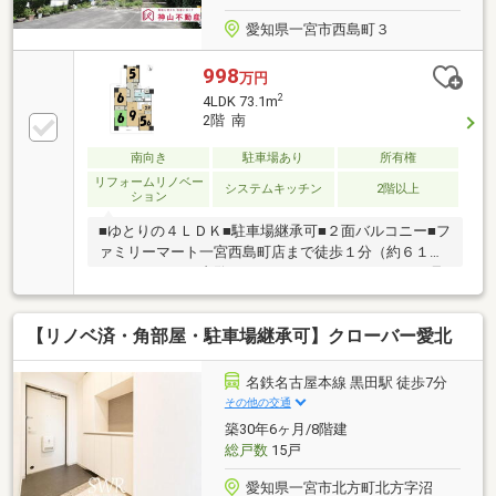
愛知県一宮市西島町３
998
万円
2
4LDK 73.1m
2階 南
南向き
駐車場あり
所有権
リフォームリノベー
システムキッチン
2階以上
ション
■ゆとりの４ＬＤＫ■駐車場継承可■２面バルコニー■フ
ァミリーマート一宮西島町店まで徒歩１分（約６１
ｍ）いつでもご内覧して頂けます（＊＾▽＾＊）ご見
学にはご予約が必要です♪お気軽にお電話ください！
【周辺環境】◇伴医院まで徒歩２分（約１０９ｍ）◇
【リノベ済・角部屋・駐車場継承可】クローバー愛北
いちい信用金庫宮西支店まで徒歩５分（約３５０ｍ）
◇おじま幼稚園まで徒歩６分（約４２３ｍ）◇一宮中
島郵便局まで徒歩６分（約４０６ｍ）◇カネスエ宮西
名鉄名古屋本線 黒田駅 徒歩7分
店まで徒歩８分（約５９７ｍ）
その他の交通
築30年6ヶ月/8階建
総戸数
15戸
愛知県一宮市北方町北方字沼