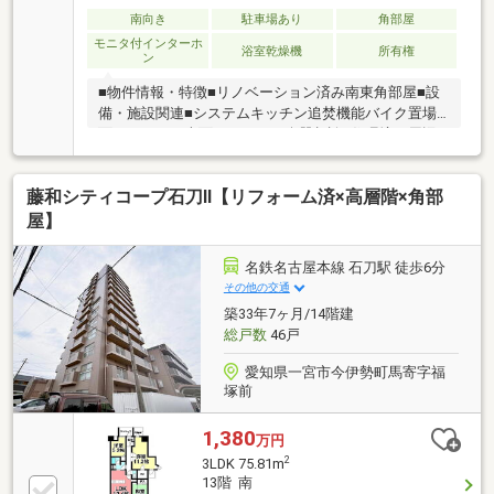
南向き
駐車場あり
角部屋
モニタ付インターホ
浴室乾燥機
所有権
ン
■物件情報・特徴■リノベーション済み南東角部屋■設
備・施設関連■システムキッチン追焚機能バイク置場3
面バルコニー南面バルコニー楽器相談■住環境・周辺
環境■名鉄名古屋本線黒田駅徒歩約7分平和堂木曽川店
徒歩約8分平面駐車場ハイルーフ駐車可眺望良好陽当
藤和シティコープ石刀Ⅱ【リフォーム済×高層階×角部
り良好■安全・防災・管理体制■モニタ付オートロック
■リフォーム・改装関連■＜フルリフォーム内容＞◇フ
屋】
ローリング張替◇ユニットバス新調（追焚機能）◇シ
ステムキッチン新調◇洗面化粧台新調（３面鏡）◇ト
名鉄名古屋本線 石刀駅 徒歩6分
イレ新調（ウォシュレット）◇建具新調
その他の交通
築33年7ヶ月/14階建
総戸数
46戸
愛知県一宮市今伊勢町馬寄字福
塚前
1,380
万円
2
3LDK 75.81m
13階 南