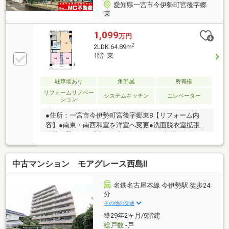
愛知県一宮市今伊勢町宮後字郷
東
1,099
万円
2
2LDK 64.89m
1階 東
駐車場あり
角部屋
所有権
リフォームリノベー
システムキッチン
エレベーター
ション
●住所：一宮市今伊勢町宮後字郷東8【リフォーム内
容】●南東・南西和室を洋室へ変更●洗面脱衣室拡張●
天井・壁クロス交換 ●床フロアタイル上貼り●システ
ムキッチン交換●ユニットバス交換●トイレ交換●洗面
台交換●洗濯パン交換●全ての建具交換●給湯器交換●ブ
中古マンション モアグレース西島Ⅱ
レーカー交換●室内塗装●スイッチ・コンセント交換●
ハウスクリーニング
名鉄名古屋本線 今伊勢駅 徒歩24
分
その他の交通
築29年2ヶ月/9階建
総戸数
-戸