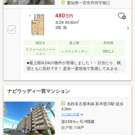
愛知県一宮市丹羽字堀口
480
万円
2
3LDK 85.82m
3階 南
南向き
最上階
所有権
リフォームリノベー
システムキッチン
2階以上
ション
■最上階3LDKの物件が登場しました！・日当たり、眺
望ともに良好です！ 是非一度現地で実感してみません
か？・両面バルコニーで明るい日差しがお部屋を照ら
します！・南面にバルコニーがあるのでお洗濯物もよ
く乾きそうですね！■2023年10月和室を洋室へリフォ
ナビウッディ一宮マンション
ーム済！・LDKは広々約17帖！南側に窓もあり家族団
らんの場が明るく広い空間になります！・各洋室は
LDKを介さずに入れるため、来客時にも重宝しそうで
名鉄名古屋本線 新木曽川駅 徒歩
すね◎！・各部屋嬉しい約6帖です！■■■【周辺環境】
4.2km
■■■西成小学校 徒歩16分西成中学校 徒歩16分名鉄
その他の交通
バス「丹羽団地」停 徒歩6分コンビニ 徒歩約8分薬
築35年6ヶ月/9階建
局 徒歩約8分
総戸数
118戸