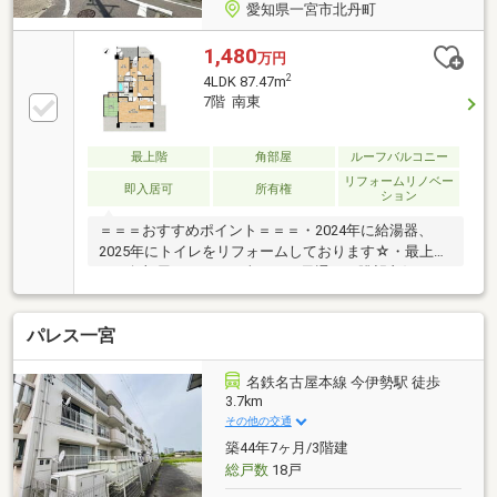
愛知県一宮市北丹町
1,480
万円
2
4LDK 87.47m
7階 南東
最上階
角部屋
ルーフバルコニー
リフォームリノベー
即入居可
所有権
ション
＝＝＝おすすめポイント＝＝＝・2024年に給湯器、
2025年にトイレをリフォームしております☆・最上階
かつ角部屋のため、日当たりと風通し・眺望良好で
す！ワイドなルーフバルコニーがついているので外干
しや家庭菜園のスペースとして活用可能。・LDKは
パレス一宮
広々とした約18帖の広さを確保。対面キッチンで家族
との会話も弾みそうです♪・キッチンには食器棚が備
わっています！・各部屋だけでなくLDKにもクローゼ
名鉄名古屋本線 今伊勢駅 徒歩
ットがあり、使用頻度の多い衣類を気軽にかけておく
3.7km
ことができます☆＝＝＝周辺環境＝＝＝・名鉄本線
その他の交通
「今伊勢」駅 徒歩約16分・カネスエ宮西店 徒歩約
築44年7ヶ月/3階建
9分・セブンイレブン一宮乾町西店 徒歩約6分
総戸数
18戸