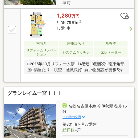
塚前
1,280
万円
2
3LDK 75.81m
13階 南
南向き
駐車場あり
所有権
リフォームリノベー
システムキッチン
エレベーター
ション
□2025年10月リフォーム済□14階建13階部分□南東角部
屋□陽当たり・眺望・通風良好□買い物施設が徒歩5分
圏内※駐車場承継不可～リフォーム内容～・全室クロ
ス貼替（壁・天井）・フローリング張替（LDK、洋
室、廊下）・ウッドタイル張（床の間）・クッション
グランレイム一宮ＩＩＩ
フロア張（洗面室、トイレ）・畳表替・襖・障子貼
替・システムキッチン・ユニットバス交換・洗面化粧
台・トイレ交換・給湯器交換・全室照明器具取替初期
名鉄名古屋本線 今伊勢駅 徒歩16
費用のご相談も柔軟対応！他社では難しかった費用条
分
件についてもご相談ください。ご事情に合わせたご提
その他の交通
案で負担を軽減できる場合も◎ぜひお気軽にお問い合
築30年8ヶ月/7階建
わせください！
総戸数
-戸