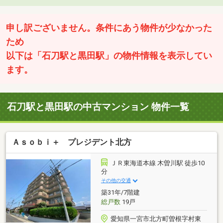
申し訳ございません。条件にあう物件が少なかった
ため
以下は「石刀駅と黒田駅」の物件情報を表示してい
ます。
石刀駅と黒田駅の中古マンション 物件一覧
Ａｓｏｂｉ＋ プレジデント北方
ＪＲ東海道本線 木曽川駅 徒歩10
分
その他の交通
築31年/7階建
総戸数
19戸
愛知県一宮市北方町曽根字村東