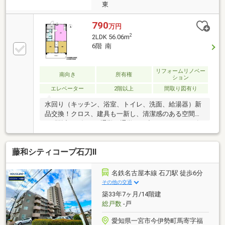
東
790
万円
2
2LDK 56.06m
6階 南
リフォームリノベー
南向き
所有権
ション
エレベーター
2階以上
間取り図有り
水回り（キッチン、浴室、トイレ、洗面、給湯器）新
品交換！クロス、建具も一新し、清潔感のある空間で
す♪駅近で、毎日の通勤・通学、お出かけもスムーズ
です♪＼周辺環境／今伊勢西小学校まで徒歩約13分今
伊勢中学校まで徒歩約5分ファミリーマート一宮今伊
藤和シティコープ石刀Ⅱ
勢駅前店まで徒歩約5分アオキスーパー今伊勢店まで
徒歩約14分住宅ローン・資金計画はハウスドゥ一宮中
央にお任せください！お借り入れ延滞などのお悩みあ
名鉄名古屋本線 石刀駅 徒歩6分
る方も一度ご相談ください。＼理想のおうち探しを全
その他の交通
力でサポートいたします／ 見学予約をクリックすると
築33年7ヶ月/14階建
簡単に見学日時の確定ができます♪ぜひお問合せ下さ
総戸数
-戸
い！
愛知県一宮市今伊勢町馬寄字福