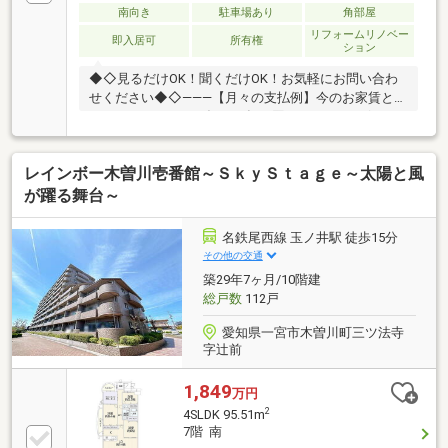
南向き
駐車場あり
角部屋
リフォームリノベー
即入居可
所有権
ション
◆◇見るだけOK！聞くだけOK！お気軽にお問い合わ
せください◆◇―――【月々の支払例】今のお家賃と比
べてみてください！毎月（年12回）34374円 ボーナ
ス返済なし※諸条件等は下部支払い例に記載―――【周
辺環境】■今伊勢小学校…約1150m ■今伊勢中学校…約
レインボー木曽川壱番館～ＳｋｙＳｔａｇｅ～太陽と風
1500m■ウエルシア一宮今伊勢店…約380m ■□ご希望の
住まい探しをお手伝いします□■物件の詳細、ご相談は
が躍る舞台～
お気軽にお問い合わせください。
名鉄尾西線 玉ノ井駅 徒歩15分
その他の交通
築29年7ヶ月/10階建
総戸数
112戸
愛知県一宮市木曽川町三ツ法寺
字辻前
1,849
万円
2
4SLDK 95.51m
7階 南