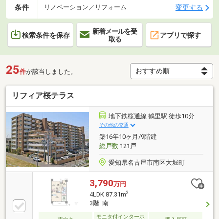
条件
変更する
リノベーション／リフォーム
新着メールを受
検索条件を保存
アプリで探す
取る
25
件
が該当しました。
リフィア桜テラス
地下鉄桜通線 鶴里駅 徒歩10分
その他の交通
築16年10ヶ月/9階建
総戸数
121戸
愛知県名古屋市南区大堀町
3,790
万円
2
4LDK 87.31m
3階 南
モニタ付インターホ