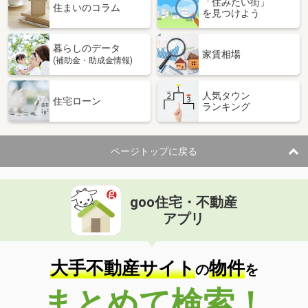
「住みたい街」
住まいのコラム
を見つけよう
暮らしのデータ
家賃相場
(補助金・助成金情報)
人気タウン
住宅ローン
ランキング
ページトップに戻る
goo住宅・不動産
アプリ
大手不動産サイト
物件
の
を
まとめて検索！