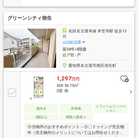
応援キャンペーン開催中☆詳しくは「プレゼント情
報」をご覧ください！■[随時開催]住宅ローン相談会■
住宅ローン→ご不安の方・ご心配な方お気軽にご相談
グリーンシティ弥生
ください！住宅ローン通過実績多数！業界経験・実
績・知識豊富な担当者がお客様に最適な住宅ローン提
案を実現！過去の延滞や借入、自己破産の経験などど
名鉄名古屋本線 本笠寺駅 徒歩13
んな方でも諦める前にぜひご相談下さい！☆まずはお
分
気軽にお問合せください☆【資料請求】⇒「資料請求
その他の交通
する(無料)」をクリック！【現地ご見学】⇒「見学予
築38年/4階建
約する(無料)」をクリック！⇒即時『ご予約確定』
総戸数
-戸
愛知県名古屋市南区弥生町
1,297
万円
2
3DK 56.75m
2階 南
リフォームリノベー
南向き
所有権
ション
2階以上
間取り図有り
◇当物件のおすすめポイント－◇〇ドゥイング売主物
件（売主物件のメリットについてはお問合せくださ