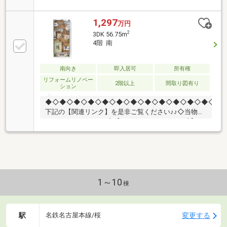
い）〇2025年5月リフォーム済（浴室新品交換、壁・
床張替）〇即入居可能です▼周辺環境◎春日野小学校
徒歩約１０分・桜田中学校徒歩約１５分◎ローソン南
1,297
万円
区芝町店徒歩約３分徒歩約５分◎ドラッグスギヤマ笠
2
3DK 56.75m
寺店おうち探しは不動産ドゥイングへ◆■不動産歴１
4階 南
０年以上のスタッフが対応■■ローンのご相談から、物
件の案内、契約、決済まで最後まで責任をもって対応
させて頂きます！！☆お気軽にお問合せください☆◆
南向き
即入居可
所有権
お問い合わせは → ０５６９－８４－２１０３◆
リフォームリノベー
2階以上
間取り図有り
ション
◆◇◆◇◆◇◆◇◆◇◆◇◆◇◆◇◆◇◆◇◆◇◆◇◆◇
下記の【関連リンク】を是非ご覧ください♪♪◇当物件
のおすすめポイント-◇【2025年8月リフォーム済】・
クロス全室張替・クッションフロア上張り・一部張
替・畳表替・襖、障子張替・キッチン扉シート張り等
▼周辺環境◎スギ薬局笠寺東店徒歩6分◎笠寺公園徒
歩1分◎徒歩10分圏内に飲食店多数◆不動産歴10年以
上のスタッフが対応◆ローンのご相談から、物件の案
内、契約、決済まで 最後まで責任をもって対応させ
1～10
棟
て頂きます！！〇●新築戸建てキャンペーン実施中●〇
お問い合わせはこちらへ 【0569-84
駅
変更する
名鉄名古屋本線/桜