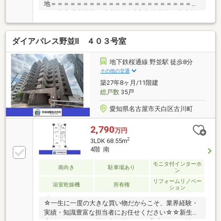
地＝＝＝＝＝＝＝＝＝＝＝＝＝＝＝＝＝＝＝＝＝＝＝
＝＝◇大磯小学校：徒歩約5分◇新郊中学校：徒歩約8
分◇ヤマダイ呼続店：徒歩約11分◇やくし整形クリニ
ック：徒歩約4分◇呼続公園：徒歩約7分◆幼稚園・公
ダイアパレス野並Ⅱ ４０３号室
園・スーパー近く、家族で暮らしやすい立地◆南向き
の3LDK！◆公園近くで子育てしやすい住環境＝＝＝＝
＝＝＝＝＝＝＝＝＝＝＝＝＝＝＝＝＝＝＝＝＝＼見る
地下鉄桜通線 野並駅 徒歩8分
だけ聞くだけOK／資金効率が良くなるローンの組み方
その他の交通
教えます。ネット未公開、水面下情報多数あります。
築27年8ヶ月/11階建
ほかのページで気になる物件もご相談ください。
総戸数
35戸
愛知県名古屋市天白区古川町
2,790
万円
2
3LDK 68.55m
4階 南
モニタ付インターホ
南向き
駐車場あり
ン
リフォームリノベー
浴室乾燥機
所有権
ション
☆一生に一度の大きな買い物だからこそ、業界経験・
実績・知識豊富な担当者にお任せください☆☆新生活