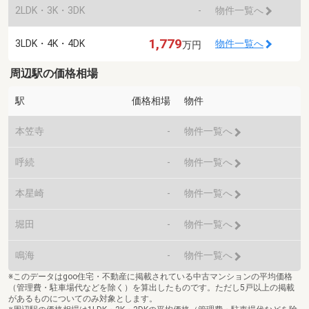
2LDK・3K・3DK
-
物件一覧へ
1,779
3LDK・4K・4DK
物件一覧へ
万円
周辺駅の価格相場
駅
価格相場
物件
本笠寺
-
物件一覧へ
呼続
-
物件一覧へ
本星崎
-
物件一覧へ
堀田
-
物件一覧へ
鳴海
-
物件一覧へ
※このデータはgoo住宅・不動産に掲載されている中古マンションの平均価格
（管理費・駐車場代などを除く）を算出したものです。ただし5戸以上の掲載
があるものについてのみ対象とします。