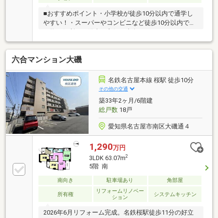
■おすすめポイント・小学校が徒歩10分以内で通学し
やすい！・スーパーやコンビニなど徒歩10分以内で買
い物に便利！・陽当り良好な南向きバルコニー！・す
べての洋室にそれぞれ収納スペース付きの収納豊富な
間取り！□自己資金0で購入出来ます！□自営業、勤続
六合マンション大磯
短い方ご相談を！□今すぐ内覧大歓迎！□深夜問い合わ
せ受け付けます！ご契約者様へプレゼント！マットレ
ス、エアコン、TV、食洗機、冷蔵庫、洗濯機、掃除機
名鉄名古屋本線 桜駅 徒歩10分
の中からお選び頂けます。(景品法規約上限内商品）プ
その他の交通
レゼント情報見ましたとお伝え下さい♪
築33年2ヶ月/6階建
総戸数
18戸
愛知県名古屋市南区大磯通４
1,290
万円
2
3LDK 63.07m
5階 南
南向き
駐車場あり
角部屋
リフォームリノベー
所有権
システムキッチン
ション
2026年6月リフォーム完成。名鉄桜駅徒歩11分の好立