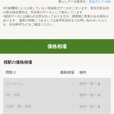
暮らしデータ提供元：
生活ガイド.com
※行政機関により公表していない地域及びデータがございます。東京23区以外
の政令指定都市は、市全体のデータとして表示しています。
※提供データには細心の注意を払っておりますが、調査後に変更がある場合が
あります。 最新の情報につきましては各市区役所までお問い合わせいただく
か、自治体HPなどをご確認ください。
価格相場
桜駅の価格相場
間取り
価格相場
物件
ワンルーム
-
物件一覧へ
1K・1DK
-
物件一覧へ
1LDK・2K・2DK
-
物件一覧へ