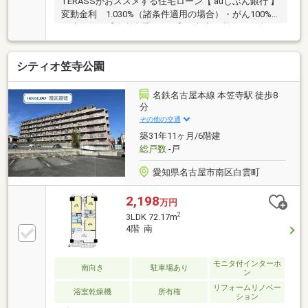
TERASSがおススメする住宅ローン【 auじぶん銀行 】
変動金利 1.030%（諸条件適用の場合）・がん100%
保障団信が【金利上乗せなし】で加入可能！・頭金0
円でも可能！・諸費用も、物件価格の10%までは融資
可能！※2026年8月現在■スーパー・コンビニが徒歩5分
シティオ笠寺公園
圏内◎■大切なペットと暮らせます※細則あり■モニタ
ー付きインターホン有【リフォーム内容】○新規交
換：キッチン、ユニットバス、温水洗浄機能付トイ
名鉄名古屋本線 本笠寺駅 徒歩8
レ、洗面台、洗濯機防水パン○張替：フローリング、
分
クロス○浴室乾燥機新規設置、シーリングライト取付○
その他の交通
設置：センサーライト、ダウンライト○ハウスクリー
築31年11ヶ月/6階建
ニング 他
総戸数
-戸
愛知県名古屋市南区白雲町
2,198
万円
2
3LDK 72.17m
4階 南
モニタ付インターホ
南向き
駐車場あり
ン
リフォームリノベー
浴室乾燥機
所有権
ション