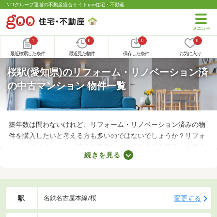
NTTグループ運営の不動産総合サイト goo住宅・不動産
1
0
0
0
最近検索した条件
最近見た物件
保存した条件
お気に入り
桜駅(愛知県)のリフォーム・リノベーション済
の中古マンション 物件一覧
築年数は問わないけれど、リフォーム・リノベーション済みの物
件を購入したいと考える方も多いのではないでしょうか？リフォ
ーム・リノベーション済みの物件は、施工前よりも暮らしやすく
続きを見る
なっていることがポイント。住みやすさを感じられる最良の物件
に出会えるかもしれません。ここでリフォーム・リノベーション
済みの中古マンションを紹介しますので、ぜひチェックしてみて
くださいね。
駅
変更する
名鉄名古屋本線/桜