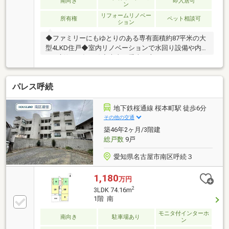
南向き
即入居可
ン
リフォームリノベー
所有権
ペット相談可
ション
◆ファミリーにもゆとりのある専有面積約87平米の大
型4LKD住戸◆室内リノベーションで水回り設備や内装
を一新(2026年6月)◆大事な愛車を守るシャッターゲー
ト付き駐車場◆2面からの採光・通風が心地よい約16
帖のLDK◆対面式キッチンでリビングを見渡しながら
パレス呼続
お料理が可能◆ライフスタイルに合わせて多用途に使
用可能な約5帖の和室◆全居室5帖以上のゆとりの広さ
でプライベート空間も充実◆大容量のWICを含む全居
地下鉄桜通線 桜本町駅 徒歩6分
室収納でスッキリとした住空間◆家事の負担を軽減す
その他の交通
る食洗器搭載キッチン◆大切な家族と暮らせるペット
築46年2ヶ月/3階建
飼育可の住まい(細則有)◆「フィール野並店」まで徒
総戸数
9戸
歩約9分とお買い物施設も充実
愛知県名古屋市南区呼続３
1,180
万円
2
3LDK 74.16m
1階 南
モニタ付インターホ
南向き
駐車場あり
ン