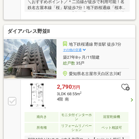
＼おすすめポイント／＊二沿線が徒歩で利用可能！名
鉄名古屋本線「桜」駅徒歩7分！地下鉄桜通線「桜本
町」徒歩9分！＊バス停「薬師通三丁目」徒歩1分！港
区方面へのアクセスも良好＊呼続小学校、新校中学校
が徒歩5分圏内にあり、子育てにも適した住環境！＊
ダイアパレス野並Ⅱ
ダイニングキッチンは三方向に窓があり、採光に優れ
た明るい空間！＊4階部分角住戸につき、陽当り通風
眺望良好！＊一部リフォーム履歴有！室内大変きれい
地下鉄桜通線 野並駅 徒歩7分
にお使いです。＼定休日なし！夜7時まで営業！／当
その他の交通
社は定休日なしで営業しております。水曜や土日祝日
築27年8ヶ月/11階建
でもご対応可能です。
総戸数
35戸
愛知県名古屋市天白区古川町
2,790
万円
2
3LDK 68.55m
4階 南
モニタ付インターホ
南向き
浴室乾燥機
ン
リフォームリノベー
所有権
ペット相談可
ション