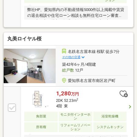
ション
弊社HP、愛知県内の不動産情報5000件以上掲載中賃貸
の退去相談や住宅ローン相談も無料住宅ローン審査が
ご不安な方、購入か賃貸で悩まれている方、初めての
お家購入の方は当店にお任せください。当店であれ
ば、頭金、自己資金がなくてもお家の購入が可能引っ
丸美ロイヤル桜
越し費用や家具家電の費用、カーポートや太陽光、蓄
電池などのオプション工事代も住宅ローンに組み込め
ます。車のローン等を住宅ローンにまとめられる、お
名鉄名古屋本線 桜駅 徒歩7分
まとめローン取り扱い銀行のご紹介も可能です。資料
その他の交通
請求、複数内覧、近隣物件との比較等、お気軽にご相
築42年6ヶ月/4階建
談ください
総戸数
12戸
愛知県名古屋市南区岩戸町
1,280
万円
2
2DK 52.23m
4階 東
モニタ付インターホ
角部屋
浴室乾燥機
ン
リフォームリノベー
所有権
システムキッチン
ション