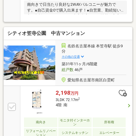
南向きで日当たり良好な2WAYバルコニーが魅力で
す。●自己資金0で購入出来ます！●自営業、勤続短い
方ご相談を！■リフォーム内容全室クロス貼替、和室
を洋室に変更、フローリング貼替、ユニットバス、キ
ッチン、洗面台、トイレ、給湯機、建具、スイッチ、
シティオ笠寺公園 中古マンション
コンセント、下駄箱、トイレ・洗面室クッションフロ
ア貼替、各照明設置済み。■周辺環境笠東小学校 約
650ｍ本城中学校 約700ｍマックスバリュエクスプレ
名鉄名古屋本線 本笠寺駅 徒歩9
ス笠寺店 約550ｍヤマダイ笠寺店 約780ｍドラッグ
分
スギヤマ笠寺店 約570ｍファミリーマート笠寺西門
その他の交通
店 約650ｍ医療法人緑翔会小松病院 約450ｍ笠寺公
築31年11ヶ月/6階建
園 約120ｍ
総戸数
46戸
愛知県名古屋市南区白雲町
2,198
万円
2
3LDK 72.17m
4階 南
モニタ付インターホ
南向き
所有権
ン
リフォームリノベー
システムキッチン
エレベーター
ション