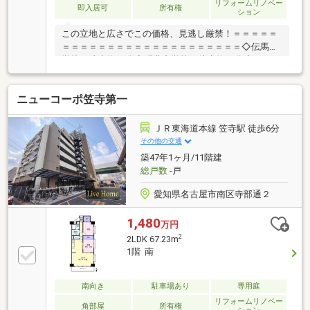
リフォームリノベー
即入居可
所有権
ション
この立地と広さでこの価格、見逃し厳禁！＝＝＝＝＝
＝＝＝＝＝＝＝＝＝＝＝＝＝＝＝＝＝＝＝＝◇伝馬小
学校：徒歩約24分◇明豊中学校：徒歩約23分◇サンエ
ース新郊通店：徒歩約12分◇川本眼科：徒歩約7分◇
呼続公園：徒歩約8分「専用庭付き・南向き1階3LDK」
ニューコーポ笠寺第一
◆3沿線以上利用可！◆生活施設も徒歩圏内＝＝＝＝
＝＝＝＝＝＝＝＝＝＝＝＝＝＝＝＝＝＝＝＝＝＼見る
だけ聞くだけOK／資金効率が良くなるローンの組み方
ＪＲ東海道本線 笠寺駅 徒歩6分
教えます。ネット未公開、水面下情報多数あります。
その他の交通
ほかのページで気になる物件もご相談ください。
築47年1ヶ月/11階建
総戸数
-戸
愛知県名古屋市南区寺部通２
1,480
万円
2
2LDK 67.23m
1階 南
南向き
駐車場あり
専用庭
リフォームリノベー
角部屋
所有権