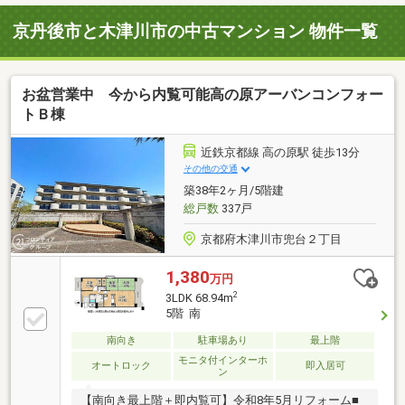
京丹後市と木津川市の中古マンション 物件一覧
お盆営業中 今から内覧可能高の原アーバンコンフォー
トＢ棟
近鉄京都線 高の原駅 徒歩13分
その他の交通
築38年2ヶ月/5階建
総戸数
337戸
京都府木津川市兜台２丁目
1,380
万円
2
3LDK 68.94m
5階 南
南向き
駐車場あり
最上階
モニタ付インターホ
オートロック
即入居可
ン
【南向き最上階＋即内覧可】令和8年5月リフォーム■