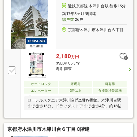
近鉄京都線 木津川台駅 徒歩15分
築17年8ヶ月/8階建
総戸数
26戸
京都府木津川市木津川台６丁目
2,180
万円
2
3SLDK 85.3m
5階 南東
オートロック
床暖房
所有権
エレベーター
2階以上
食器洗浄乾燥機
ローレルスクエア木津川台第2期19番館。木津川台駅
まで徒歩15分、ドラッグストアまで徒歩4分、約16帖
のLDKは床暖房完備。閑静な住宅街の3LDK中古マンシ
ョン。2022年リフォーム済み。
京都府木津川市木津川台６丁目 8階建