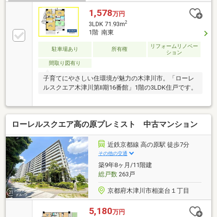
1,578
万円
2
3LDK 71.93m
1階 南東
リフォームリノベー
駐車場あり
所有権
ション
間取り図有り
子育てにやさしい住環境が魅力の木津川市。「ローレ
ルスクエア木津川第II期16番館」1階の3LDK住戸です。
ローレルスクエア高の原プレミスト 中古マンション
近鉄京都線 高の原駅 徒歩7分
その他の交通
築9年8ヶ月/11階建
総戸数
263戸
京都府木津川市相楽台１丁目
5,180
万円