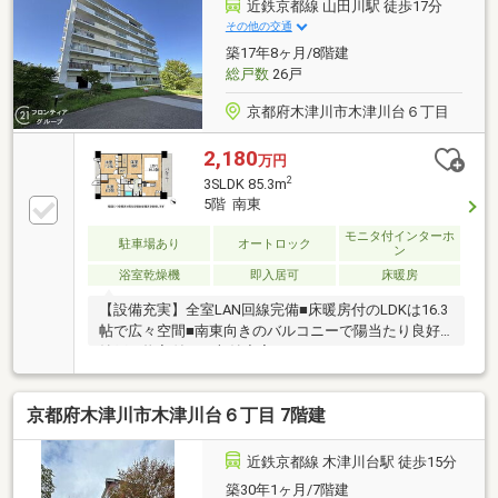
近鉄京都線 山田川駅 徒歩17分
その他の交通
築17年8ヶ月/8階建
総戸数
26戸
京都府木津川市木津川台６丁目
2,180
万円
2
3SLDK 85.3m
5階 南東
モニタ付インターホ
駐車場あり
オートロック
ン
浴室乾燥機
即入居可
床暖房
【設備充実】全室LAN回線完備■床暖房付のLDKは16.3
帖で広々空間■南東向きのバルコニーで陽当たり良好■
納戸や物入付き！収納充実です
京都府木津川市木津川台６丁目 7階建
近鉄京都線 木津川台駅 徒歩15分
築30年1ヶ月/7階建