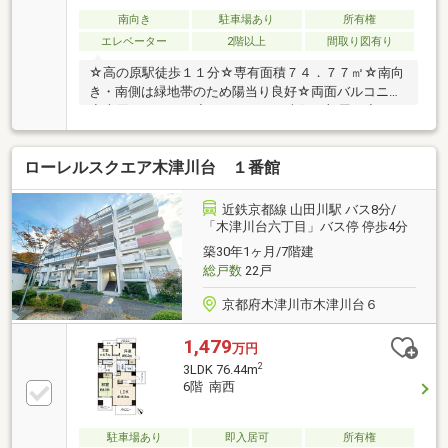
南向き
駐車場あり
所有権
エレベーター
2階以上
間取り図有り
☆高の原駅徒歩１１分☆専有面積７４．７７㎡☆南向
き・南側は緑地帯のため陽当り良好☆両面バルコニー
◇専用ポーチあり◇ペアガラス（南側３部屋）◇ワイ
ドスパン設計(８．６４ｍ)◎イオンモール高の原まで
約５００ｍ◎サンタウンすずらん館まで約５５０ｍ◎
ローレルスクエア木津川台 １番館
高の原中央病院まで約７００ｍ◎高の原小学校まで約
３００ｍ◎木津第二中学校まで約４６０ｍ◎高の原幼
稚園まで約４００ｍ
近鉄京都線 山田川駅 バス8分/
「木津川台六丁目」バス停 停歩4分
築30年1ヶ月/7階建
総戸数
22戸
京都府木津川市木津川台６
1,479
万円
2
3LDK 76.44m
6階 南西
駐車場あり
即入居可
所有権