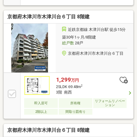
分！お子様の登下校にも安心の距離
京都府木津川市木津川台６丁目 8階建
近鉄京都線 木津川台駅 徒歩15分
築30年1ヶ月/8階建
総戸数
28戸
京都府木津川市木津川台６丁目
1,299
万円
2
2SLDK 69.48m
3階 南西
リフォームリノベー
即入居可
所有権
ション
2階以上
間取り図有り
京都府木津川市木津川台６丁目 8階建