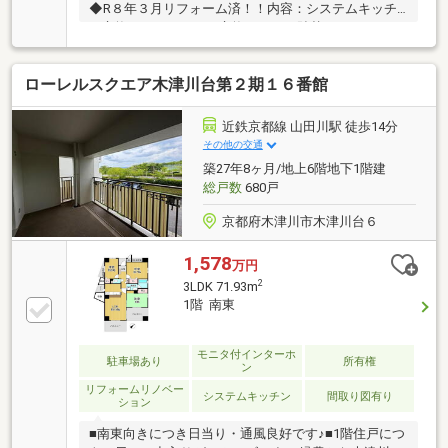
◆R８年３月リフォーム済！！内容：システムキッチ
ン交換 ユニットバス交換 クロス貼替 フォローリ
ング施工 トイレ交換 ウォシュレット取付 フロア
タイル上貼り 畳表替 襖貼替 洗濯水栓交換 CF張
ローレルスクエア木津川台第２期１６番館
替 建具調整工事 ハウスクリーニング他◆南北バル
コニー◆エレベーター停止階住戸◆オートロック付き
マンション◆セントラル給湯暖房システム◆カウンタ
近鉄京都線 山田川駅 徒歩14分
ーキッチン！！※管理費・修繕積立金・駐車場料金・
その他の交通
その他料金等及び駐車場の空き状況は、随時変動する
築27年8ヶ月/地上6階地下1階建
場合があります。２沿線以上利用可、山が見える、市
総戸数
680戸
街地が近い、内装リフォーム、南向き、システムキッ
チン、陽当り良好、全居
京都府木津川市木津川台６
1,578
万円
2
3LDK 71.93m
1階 南東
モニタ付インターホ
駐車場あり
所有権
ン
リフォームリノベー
システムキッチン
間取り図有り
ション
■南東向きにつき日当り・通風良好です♪■1階住戸につ