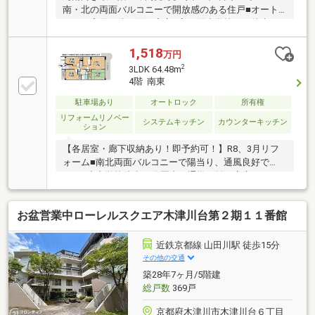
南・北の両面バルコニーで開放感のある住戸■オート
ロック完備で防犯面も安心■高の原小学校まで徒歩10
分でお子様の登下校も安心の距離
1,518
万円
2
3LDK 64.48m
4階 南東
駐車場あり
オートロック
所有権
リフォームリノベー
システムキッチン
カウンターキッチン
ション
【各居室・廊下収納あり！即予約可！】R8、3月リフ
ォーム■南北両面バルコニーで陽当り、通風良好で
す！■小中学校徒歩10分圏内で通学距離が安心です■エ
レベーター停止階住戸になります
お盆営業中ローレルスクエア木津川台第２期１１番館
近鉄京都線 山田川駅 徒歩15分
その他の交通
築28年7ヶ月/5階建
総戸数
369戸
京都府木津川市木津川台６丁目