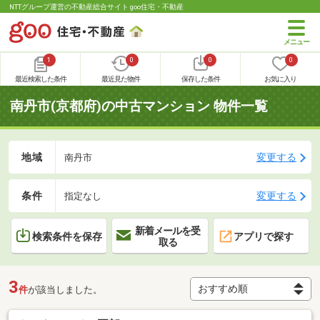
NTTグループ運営の不動産総合サイト goo住宅・不動産
1
0
0
0
最近検索した条件
最近見た物件
保存した条件
お気に入り
南丹市(京都府)の中古マンション 物件一覧
地域
変更する
南丹市
条件
変更する
指定なし
新着メールを受
検索条件を保存
アプリで探す
取る
3
件
が該当しました。