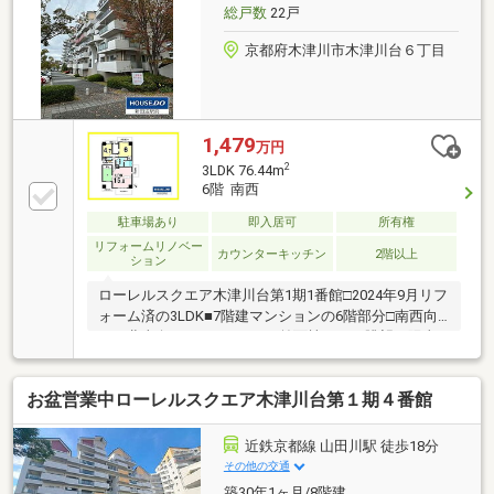
総戸数
22戸
京都府木津川市木津川台６丁目
1,479
万円
2
3LDK 76.44m
6階 南西
駐車場あり
即入居可
所有権
リフォームリノベー
カウンターキッチン
2階以上
ション
ローレルスクエア木津川台第1期1番館□2024年9月リフ
ォーム済の3LDK■7階建マンションの6階部分□南西向
き・北東向きのバルコニー■前面棟がなく眺望・陽当
たりは良好
お盆営業中ローレルスクエア木津川台第１期４番館
近鉄京都線 山田川駅 徒歩18分
その他の交通
築30年1ヶ月/8階建