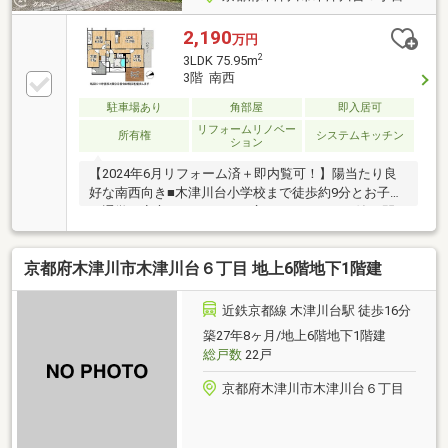
2,190
万円
2
3LDK 75.95m
3階 南西
駐車場あり
角部屋
即入居可
リフォームリノベー
所有権
システムキッチン
ション
【2024年6月リフォーム済＋即内覧可！】陽当たり良
好な南西向き■木津川台小学校まで徒歩約9分とお子様
の通学も安心！■13.69m2の広々ルーフテラス付♪■開
放的なフラット対面キッチン採用！
京都府木津川市木津川台６丁目 地上6階地下1階建
近鉄京都線 木津川台駅 徒歩16分
築27年8ヶ月/地上6階地下1階建
総戸数
22戸
京都府木津川市木津川台６丁目