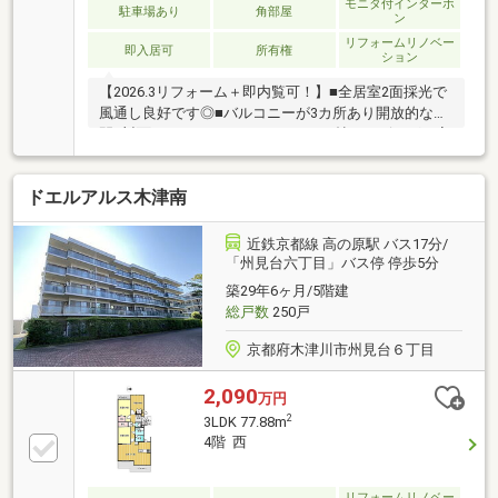
モニタ付インターホ
駐車場あり
角部屋
ン
リフォームリノベー
即入居可
所有権
ション
【2026.3リフォーム＋即内覧可！】■全居室2面採光で
風通し良好です◎■バルコニーが3カ所あり開放的な空
間■対面キッチン+ゆったりとした15帖のリビングで家
族団欒の時間をすごせます
ドエルアルス木津南
近鉄京都線 高の原駅 バス17分/
「州見台六丁目」バス停 停歩5分
築29年6ヶ月/5階建
総戸数
250戸
京都府木津川市州見台６丁目
2,090
万円
2
3LDK 77.88m
4階 西
リフォームリノベー