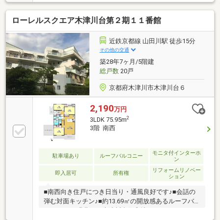
ます。●南東・北西向き3面バルコニーで陽当たり・通
風良好です♪◎現況空き家のためゆっくりご内覧可能
ローレルスクエア木津川台第２期１１番館
です！是非お気軽にお問い合わせください♪◆2024年9
月リフォーム完成◆■クロス張替■ＣＦ張替■システム
キッチン交換■畳表替え■フロアタイル上張■ハウスク
近鉄京都線 山田川駅 徒歩15分
リーニング■ユニットバス交換■トイレ入替■洗面化粧
その他の交通
台交換
築28年7ヶ月/5階建
総戸数
20戸
京都府木津川市木津川台６
2,190
万円
2
3LDK 75.95m
3階 南西
モニタ付インターホ
駐車場あり
ルーフバルコニー
ン
リフォームリノベー
即入居可
所有権
ション
■南西向き住戸につき日当り・通風良好です♪■会話の
弾む対面キッチン♪■約13.69㎡の開放感あるルーフバ
ルコニー♪■緑豊かな木津川台住宅地です♪■リフォーム
内容 ・システムキッチン交換 ・ユニットバス交