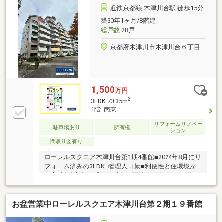
近鉄京都線 木津川台駅 徒歩15分
築30年1ヶ月/8階建
総戸数
28戸
京都府木津川市木津川台６丁目
1,500
万円
2
3LDK 70.35m
1階 南東
リフォームリノベー
駐車場あり
所有権
ション
間取り図有り
ローレルスクエア木津川台第1期4番館■2024年8月にリ
フォーム済みの3LDK□管理人日勤■利便性と住環境が
両立□近鉄京都線「木津川台」駅徒歩18分■LDKは約14
帖
お盆営業中ローレルスクエア木津川台第２期１９番館