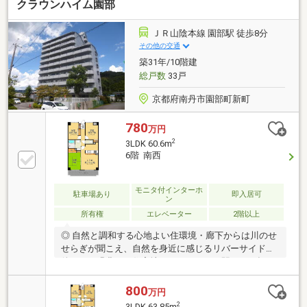
クラウンハイム園部
ＪＲ山陰本線 園部駅 徒歩8分
その他の交通
築31年/10階建
総戸数
33戸
京都府南丹市園部町新町
780
万円
2
3LDK 60.6m
6階 南西
モニタ付インターホ
駐車場あり
即入居可
ン
所有権
エレベーター
2階以上
◎ 自然と調和する心地よい住環境・廊下からは川のせ
せらぎが聞こえ、自然を身近に感じるリバーサイド物
件です・緑豊かな住宅地でありながら、駅まで平坦な
道のりで毎日の外出もスムーズです・オートロックや
エレベーターを完備し、24時間ゴミ出し可能な便利な
800
万円
環境です◎ 陽光が注ぐ南西向きの住まい・南西向きの
2
3LDK 63.85m