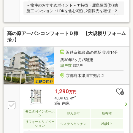
－物件のおすすめポイント－▼特徴・鹿島建設(株)他
施工マンション・LDKを含む3室に2面採光を確保・2面
がバルコニーに面し開放感のあるLDK約14.0帖・会話
が弾む対面式キッチン採用・浴室・トイレにも窓を設
置・即お引渡し可能(残金精算後)▼2024年9月室内リフ
高の原アーバンコンフォートＤ棟 【大規模リフォーム
ォーム履歴【新調】キッチン、UB、トイレ、洗面化粧
台【張替】クロス(壁・天井) 等【その他】フロアタイ
済♪】
ル上張り(LDK・各洋室)、畳表替▼周辺環境・うるお
い公園 徒歩3分(約230m)■ ご希望の住まい探しをお手
近鉄京都線 高の原駅 徒歩14分
伝いします ━━━━━・・・物件の詳細・ご相談はお
築38年2ヶ月/5階建
気軽にお問い合わせください。
総戸数
337戸
京都府木津川市兜台２
1,290
万円
2
4LDK 82.7m
2階 南東
モニタ付インターホ
即入居可
所有権
ン
リフォームリノベー
システムキッチン
2階以上
ション