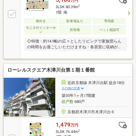
万円
2
3LDK 80.39m
1階 南
南向き
駐車場あり
専用庭
モニタ付インターホ
所有権
ペット相談可
ン
◇特徴・約14.9帖の広々としたリビングで家族団らん
の時間をお過ごしいただけますね・各居室に収納がご
ざいますので、お部屋をスッキリとご利用いただけま
す・広々とした専用庭ではガーデニングなどお好きな
趣味にご利用いただけますね◇立地・木津川市立相楽
ローレルスクエア木津川台第１期１番館
台小学校まで徒歩約１１分・木津川市立木津第二中学
校まで徒歩約１０分◆◇弊社が選ばれる理由◆◇１．
お金の扱い方のプロ、ファイナンシャルプランナーが
近鉄京都線 木津川台駅 徒歩18分
資金計画をサポート！２．買い替えなどにも対応でき
その他の交通
る売却専門チームあり！３．たくさんの銀行と繋がり
築30年1ヶ月/7階建
があるため、最も低金利になるように審査が可能！
総戸数
680戸
京都府木津川市木津川台６
1,479
万円
2
3LDK 76.44m