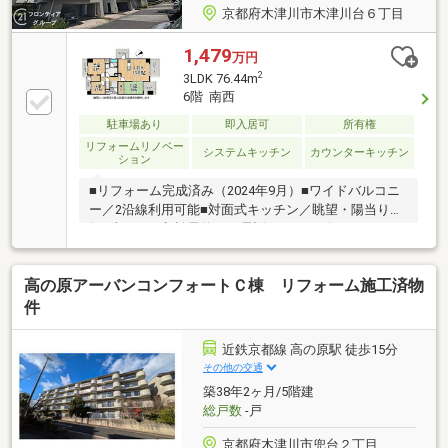
京都府木津川市木津川台６丁目
1,479
万円
2
3LDK 76.44m
6階 南西
駐車場あり
即入居可
所有権
リフォームリノベー
システムキッチン
カウンターキッチン
ション
■リフォーム完成済み（2024年9月）■ワイドバルコニ
ー／2沿線利用可能■対面式キッチン／眺望・陽当り良
好■当日のご相談予約はお電話がスムーズ
高の原アーバンコンフォートＣ棟 リフォーム施工済物
件
近鉄京都線 高の原駅 徒歩15分
その他の交通
築38年2ヶ月/5階建
総戸数
-戸
京都府木津川市兜台２丁目