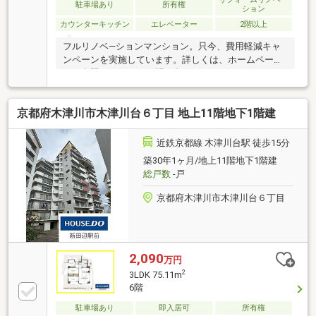
駐車場あり
所有権
ション
カウンターキッチン
エレベーター
2階以上
フルリノベ―ションマンション。只今、費用軽減キャ
ンペーンを実施しています。詳しくは、ホームページ
をご参照、または、お問い合わせください。
京都府木津川市木津川台６丁目 地上11階地下1階建
近鉄京都線 木津川台駅 徒歩15分
築30年1ヶ月/地上11階地下1階建
総戸数
-戸
京都府木津川市木津川台６丁目
2,090
万円
2
3LDK 75.11m
6階
駐車場あり
即入居可
所有権