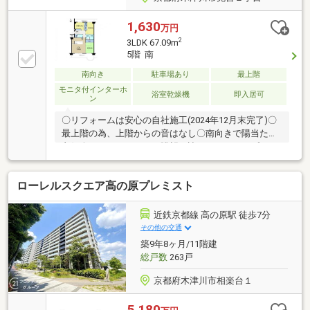
1,630
万円
2
3LDK 67.09m
5階 南
南向き
駐車場あり
最上階
モニタ付インターホ
浴室乾燥機
即入居可
ン
〇リフォームは安心の自社施工(2024年12月末完了)〇
最上階の為、上階からの音はなし〇南向きで陽当たり
良好〇バルコニーからの眺望は遮るものなく、プライ
バシーも確保〇2面バルコニー〇Panasonicの床材・建
具、LIXILの設備を使用で他物件より上質な室内。〇駐
ローレルスクエア高の原プレミスト
車場近隣あり〇セレクタリーセンターが設置されてお
り、宅急便の取次ぎ、不在時の荷物の受取り 日用
品・生活用品の販売等がされており重宝されていま
近鉄京都線 高の原駅 徒歩7分
す。 (年末年始を除く土日・祝祭日を含め9:00～
その他の交通
21:00までの営業で管理人不在時も安心)敷地は隅から
築9年8ヶ月/11階建
隅まで清掃・維持管理されており、住人の皆様の意識
総戸数
263戸
を感じる事ができます♪
京都府木津川市相楽台１
5,180