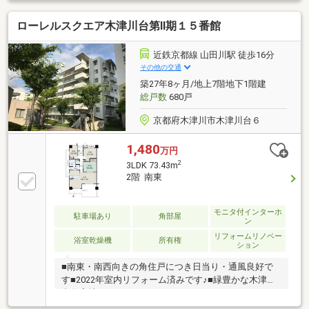
換 ・トイレ交換 ・洗面化粧台交換 ・配管更
ローレルスクエア木津川台第Ⅱ期１５番館
新 ・クロス全室張替 ・床材張替え ・食洗器取
付 ・ハウスクリーニング
近鉄京都線 山田川駅 徒歩16分
その他の交通
築27年8ヶ月/地上7階地下1階建
総戸数
680戸
京都府木津川市木津川台６
1,480
万円
2
3LDK 73.43m
2階 南東
モニタ付インターホ
駐車場あり
角部屋
ン
リフォームリノベー
浴室乾燥機
所有権
ション
■南東・南西向きの角住戸につき日当り・通風良好で
す■2022年室内リフォーム済みです♪■緑豊かな木津川
台住宅地です