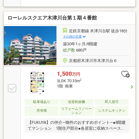
コニー♪■緑豊かな木津川台住宅地です♪■令和4年5月リ
フォーム済♪ ●リフォーム内容 ・システムキッチン
交換 ・ユニットバス交換 ・トイレ交換 ・洗面化
ローレルスクエア木津川台第１期４番館
粧台交換 ・クロス全室張替 ・畳表替 ・襖張替
え ・令和8年4月ハウスクリーニング済
近鉄京都線 木津川台駅 徒歩18分
その他の交通
築30年1ヶ月/8階建
総戸数
680戸
京都府木津川市木津川台６
1,500
万円
2
3LDK 70.35m
1階 南東
駐車場あり
浴室乾燥機
即入居可
リフォームリノベー
所有権
システムキッチン
ション
【FUKUYA】の仲介―物件のおすすめポイント―●8階建
てマンション 1階住戸部分●各居室に収納スペースが
ございますので、お部屋をすっきりとお使いいただけ