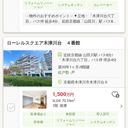
リフォームリノベー
システムキッチン
エレベーター
ション
－物件のおすすめポイント－▼立地・「木津川台六丁
目」バス停 徒歩4分、近鉄京都線「山田川」駅 バス8
分▼特徴・鹿島建設(株)他施工・LDK約16帖、会話が
弾む対面式キッチン採用・キッチン・洋室1室・和
室・廊下に収納有・即引渡し可(残金精算後)▼2024年9
ローレルスクエア木津川台 ４番館
月室内リフォーム済【新調】キッチン、UB、トイレ、
洗面台【その他】クロス(壁、天井)・フローリング(各
洋室)・CF(トイレ、洗面室)張替 他▼周辺環境・木津川
近鉄京都線 山田川駅 バス8分/
市立木津川台小学校 徒歩8分(約630m)■ ご希望の住ま
「木津川台六丁目」バス停 停歩4分
い探しをお手伝いします ━━━━━・・・物件の詳
築30年1ヶ月/8階建
細・ご相談はお気軽にお問い合わせください。
総戸数
-戸
京都府木津川市木津川台６
1,500
万円
2
3LDK 70.35m
1階 南東
駐車場あり
角部屋
即入居可
リフォームリノベー
所有権
システムキッチン
ション