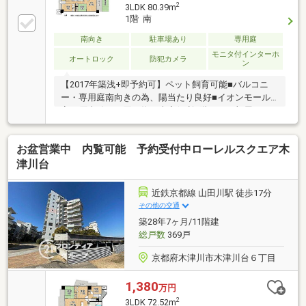
2
3LDK 80.39m
1階 南
南向き
駐車場あり
専用庭
モニタ付インターホ
オートロック
防犯カメラ
ン
【2017年築浅+即予約可】ペット飼育可能■バルコニ
ー・専用庭南向きの為、陽当たり良好■イオンモール
高の原直結でお買い物に大変便利■階下にお部屋があ
りませんので、小さなお子様やペットも安心
お盆営業中 内覧可能 予約受付中ローレルスクエア木
津川台
近鉄京都線 山田川駅 徒歩17分
その他の交通
築28年7ヶ月/11階建
総戸数
369戸
京都府木津川市木津川台６丁目
1,380
万円
2
3LDK 72.52m