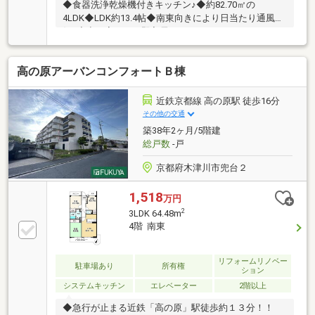
◆食器洗浄乾燥機付きキッチン♪◆約82.70㎡の
4LDK◆LDK約13.4帖◆南東向きにより日当たり通風良
好♪◆空き家につき即入居可
高の原アーバンコンフォートＢ棟
近鉄京都線 高の原駅 徒歩16分
その他の交通
築38年2ヶ月/5階建
総戸数
-戸
京都府木津川市兜台２
1,518
万円
2
3LDK 64.48m
4階 南東
リフォームリノベー
駐車場あり
所有権
ション
システムキッチン
エレベーター
2階以上
◆急行が止まる近鉄「高の原」駅徒歩約１３分！！