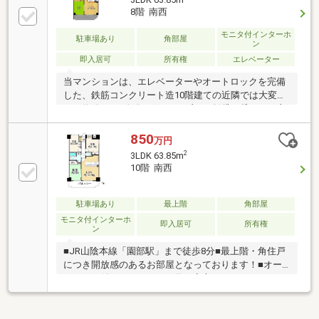
窓から陽光がたっぷりと注ぐ、風通しの良い心地よい
8階 南西
住空間です・室内はハウスクリーニング済みで、すぐ
にお部屋をご利用いただけます・ご自身でお住まいに
モニタ付インターホ
駐車場あり
角部屋
ン
なるのはもちろん、賃貸用の物件としてもご検討いた
即入居可
所有権
エレベーター
だけます
当マンションは、エレベーターやオートロックを完備
した、鉄筋コンクリート造10階建ての近隣では大変珍
しい物件です♪自分で住んでも良し♪賃貸で貸しても良
し♪廊下から心地よい川のせせらぎが感じられる自然
豊かな物件です♪
850
万円
2
3LDK 63.85m
10階 南西
駐車場あり
最上階
角部屋
モニタ付インターホ
即入居可
所有権
ン
■JR山陰本線「園部駅」まで徒歩8分■最上階・角住戸
につき開放感のあるお部屋となっております！■オー
トロック付きマンションの為、安心です！