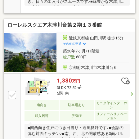
き、日々の出入りがスムーズです♪■緑豊かな木津川台
住宅地です♪■令和8年3月室内リフォーム済みです♪ ●
リフォーム内容 ・システムキッチン交換 ・ユニッ
トバス交換 ・クロス張替 ・一部エコカラット施
ローレルスクエア木津川台第２期１３番館
工 ・クッションフロア張替 ・ウォシュレット取
付 ・フロアタイル上張 ・シャンプードレッサー交
換 ・畳表替 ・カワック入替 ・襖張替 ・ハウス
近鉄京都線 山田川駅 徒歩15分
クリーニング等
その他の交通
築28年7ヶ月/11階建
総戸数
680戸
京都府木津川市木津川台６
1,380
万円
2
3LDK 72.52m
5階 南
モニタ付インターホ
南向き
駐車場あり
ン
リフォームリノベー
即入居可
所有権
ション
■南西向き住戸につき日当り・通風良好です♪■会話の
弾む対面キッチン♪■南、西、北の開放感ある3面バル