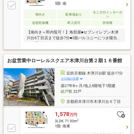
5階 南
モニタ付インターホ
南向き
駐車場あり
ン
浴室乾燥機
即入居可
所有権
【南向き＋即内覧可！】角部屋■セブンイレブン木津
川台6丁目店まで徒歩7分■3面バルコニーにつき陽当
り・通風良好■全階エレベーター停止で移動も快適■全
居室収納完備で室内広々
お盆営業中ローレルスクエア木津川台第２期１６番館
近鉄京都線 木津川台駅 徒歩17分
その他の交通
築27年8ヶ月/地上6階地下1階建
総戸数
22戸
京都府木津川市木津川台６丁目
1,578
万円
2
3LDK 71.93m
1階 南東