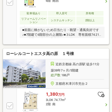
6階 南西
駐車場あり
即入居可
所有権
リフォームリノベー
システムキッチン
2階以上
ション
■前面に棟がないため日当たり・眺望・通風良好です
♪■7階建て6階部分の上層階♪■３LDK 専有面積74.21
㎡の間取り■南西・北東向きの両面バルコニーにつき
日当り・通風良好です♪■近鉄不動産の分譲マンション
です■緑豊かな木津川台住宅地です■令和6年9月リフォ
ローレルコートエスタ高の原 １号棟
ーム済 ●リフォーム内容 ・システムキッチン交
換 ・ユニットバス交換 ・シャンプードレッサー交
換 ・トイレ交換 ・洗濯パン新設 ・フローリング
近鉄京都線 高の原駅 徒歩11分
張替（洋室2部屋） ・クッションフロア施工（洗
築38年7ヶ月/5階建
面・トイレ） ・クロス張替 ・畳表替 ・ハウスク
総戸数
186戸
リーニング
京都府木津川市兜台２
1,380
万円
2
3LDK 74.77m
2階 南