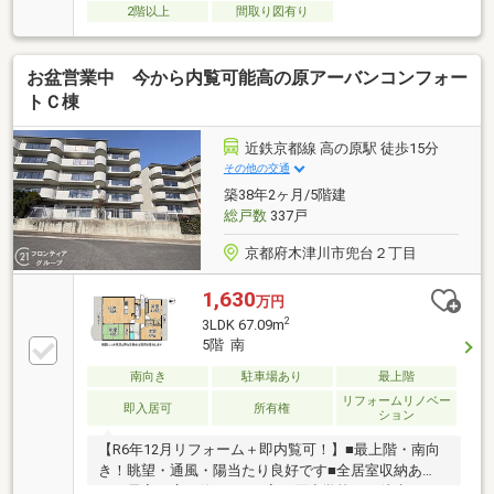
2階以上
間取り図有り
お盆営業中 今から内覧可能高の原アーバンコンフォー
トＣ棟
近鉄京都線 高の原駅 徒歩15分
その他の交通
築38年2ヶ月/5階建
総戸数
337戸
京都府木津川市兜台２丁目
1,630
万円
2
3LDK 67.09m
5階 南
南向き
駐車場あり
最上階
リフォームリノベー
即入居可
所有権
ション
【R6年12月リフォーム＋即内覧可！】■最上階・南向
き！眺望・通風・陽当たり良好です■全居室収納あ
り、居室を広く使えます■高の原小学校まで徒歩10