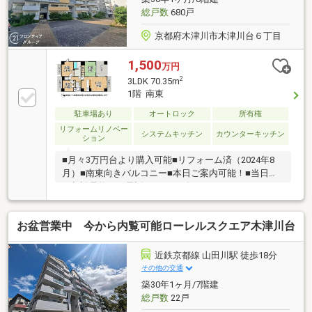
総戸数
680戸
京都府木津川市木津川台６丁目
1,500
万円
2
3LDK 70.35m
1階 南東
駐車場あり
オートロック
所有権
リフォームリノベー
システムキッチン
カウンターキッチン
ション
■月々3万円台より購入可能■リフォーム済（2024年8
月）■南東向きバルコニー■本日ご案内可能！■当日の
ご相談予約はお電話がスムーズ
お盆営業中 今から内覧可能ローレルスクエア木津川台
近鉄京都線 山田川駅 徒歩18分
その他の交通
築30年1ヶ月/7階建
総戸数
22戸