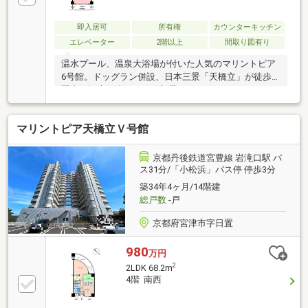
即入居可
所有権
カウンターキッチン
エレベーター
2階以上
間取り図有り
温水プール、温泉大浴場が付いた人気のマリントピア
6号館。ドッグラン併設、日本三景「天橋立」が徒歩
圏内と観光も楽しめるお部屋です。
マリントピア天橋立Ｖ号館
京都丹後鉄道宮豊線 岩滝口駅 バ
ス31分/「小松浜」バス停 停歩3分
築34年4ヶ月/14階建
総戸数
-戸
京都府宮津市字日置
980
万円
2
2LDK 68.2m
4階 南西