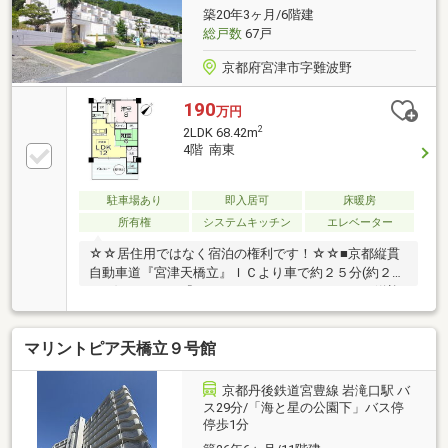
築20年3ヶ月/6階建
総戸数
67戸
京都府宮津市字難波野
190
万円
2
2LDK 68.42m
4階 南東
駐車場あり
即入居可
床暖房
所有権
システムキッチン
エレベーター
☆☆居住用ではなく宿泊の権利です！☆☆■京都縦貫
自動車道『宮津天橋立』ＩＣより車で約２５分(約２３
ｋｍ)■スーパー『にしがき』よりリムジンバスの送迎
あり■１泊の利用料(個人)３８５０円/人■１泊の利用料
(法人)４９５０円/人■Ｊクラブ会員：建物所有件１０
マリントピア天橋立９号館
分の１ 利用人数：定員５名、利用回数：３６回/年※
所有権は１０分の１となりますので、年間３６日分を
宿泊できる権利です。■駐車場 無料●ナイター営業！
京都丹後鉄道宮豊線 岩滝口駅 バ
夜７時半まで営業しております！！●年中無休☆水曜
ス29分/「海と星の公園下」バス停
停歩1分
も休まず営業中！●住まい探しからローン・資金計画
のことまで、何でもお気軽にご相談ください☆