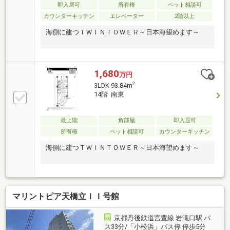
即入居可
所有権
ペット相談可
カウンターキッチン
エレベーター
2階以上
海側に建つＴＷＩＮＴＯＷＥＲ～日本海望めます～
1,680
万円
2
3LDK 93.84m
14階 南東
最上階
角部屋
即入居可
所有権
ペット相談可
カウンターキッチン
海側に建つＴＷＩＮＴＯＷＥＲ～日本海望めます～
マリントピア天橋立ＩＩ号館
京都丹後鉄道宮豊線 岩滝口駅 バ
ス33分/「小松浜」バス停 停歩5分