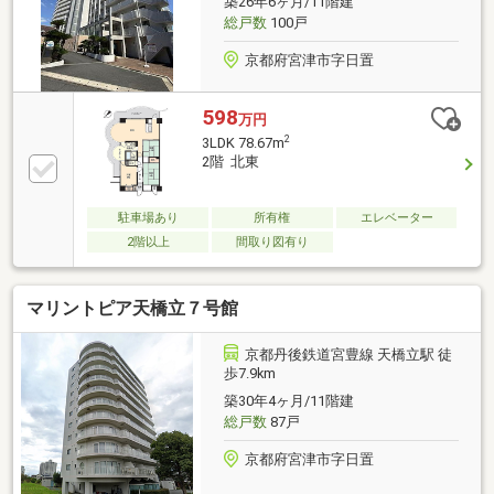
築26年6ヶ月/11階建
総戸数
100戸
京都府宮津市字日置
598
万円
2
3LDK 78.67m
2階 北東
駐車場あり
所有権
エレベーター
2階以上
間取り図有り
マリントピア天橋立７号館
京都丹後鉄道宮豊線 天橋立駅 徒
歩7.9km
築30年4ヶ月/11階建
総戸数
87戸
京都府宮津市字日置