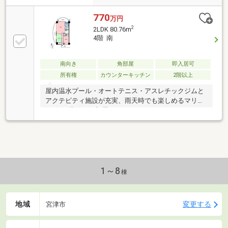
770
万円
2
2LDK 80.76m
4階 南
南向き
角部屋
即入居可
所有権
カウンターキッチン
2階以上
屋内温水プール・オートテニス・アスレチックジムと
アクテビティ施設が充実、雨天時でも楽しめるマリン
トピア4号館のお部屋です。
1～8
棟
地域
変更する
宮津市