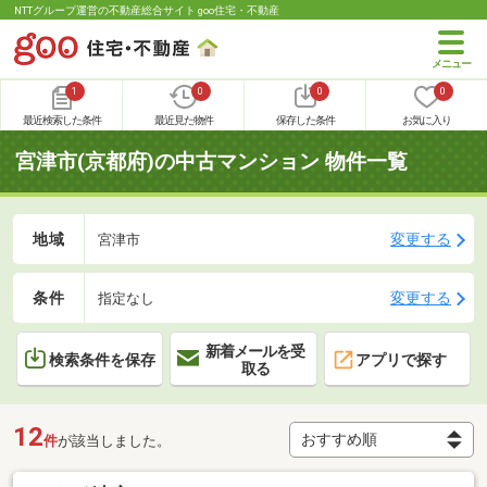
NTTグループ運営の不動産総合サイト goo住宅・不動産
1
0
0
0
最近検索した条件
最近見た物件
保存した条件
お気に入り
宮津市(京都府)の中古マンション 物件一覧
地域
変更する
宮津市
条件
変更する
指定なし
新着メールを受
検索条件を保存
アプリで探す
取る
12
件
が該当しました。