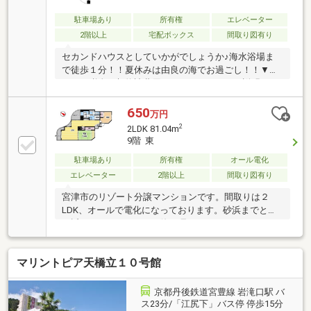
駐車場あり
所有権
エレベーター
2階以上
宅配ボックス
間取り図有り
セカンドハウスとしていかがでしょうか♪海水浴場ま
で徒歩１分！！夏休みは由良の海でお過ごし！！▼気
になる税金、契約諸費用についてイチからご説明いた
します。▼ご希望条件をお知らせください。忙しい方
向け「まとめて見学」ご手配します。▼悩ましい頭金
650
万円
のこと、欠陥住宅の心配など、ご質問だけでもどうぞ
2
2LDK 81.04m
♪【住宅ローン相談・資金計画・無料】○ローン相談か
9階 東
らしたい○どれくらい借入可能か知りたい○金利優遇や
駐車場あり
所有権
オール電化
住宅ローン控除などお得な情報がほしい○車ローンや
現借入をおまとめしたい○引越し代や家具購入代も含
エレベーター
2階以上
間取り図有り
めれますか など等ネット銀行、メガバンク、地方銀
宮津市のリゾート分譲マンションです。間取りは２
行と提携しております
LDK、オールで電化になっております。砂浜までとて
も近く、バルコニーから海が見えます。
マリントピア天橋立１０号館
京都丹後鉄道宮豊線 岩滝口駅 バ
ス23分/「江尻下」バス停 停歩15分