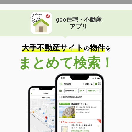
goo住宅・不動産
アプリ
大手不動産サイト
物件
の
を
まとめて検索！