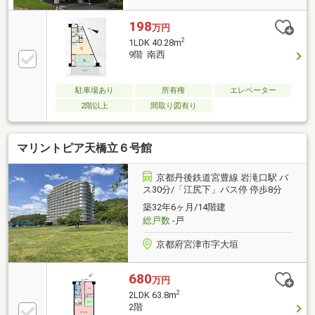
198
万円
2
1LDK 40.28m
9階 南西
駐車場あり
所有権
エレベーター
2階以上
間取り図有り
マリントピア天橋立６号館
京都丹後鉄道宮豊線 岩滝口駅 バ
ス30分/「江尻下」バス停 停歩8分
築32年6ヶ月/14階建
総戸数
-戸
京都府宮津市字大垣
680
万円
2
2LDK 63.8m
2階