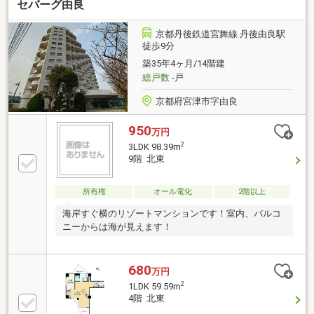
セバーグ由良
京都丹後鉄道宮舞線 丹後由良駅
徒歩9分
築35年4ヶ月/14階建
総戸数
-戸
京都府宮津市字由良
950
万円
2
3LDK 98.39m
9階 北東
所有権
オール電化
2階以上
海岸すぐ横のリゾートマンションです！室内、バルコ
ニーからは海が見えます！
680
万円
2
1LDK 59.59m
4階 北東