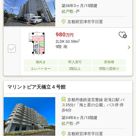
築36年3ヶ月/15階建
総戸数
-戸
京都府宮津市字日置
980
万円
2
2LDK 63.59m
9階 南
南向き
即入居可
所有権
エレベーター
2階以上
間取り図有り
マリントピア天橋立４号館
京都丹後鉄道宮豊線 岩滝口駅 バ
ス35分/「海と星の公園」バス停 停
歩6分
築34年6ヶ月/13階建
総戸数
-戸
京都府宮津市字日置