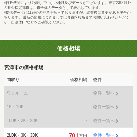
※行政機関により公表していない地域及びデータがございます。東京23区以外
の政令指定都市は、市全体のデータとして表示しています。
※提供データには細心の注意を払っておりますが、調査後に変更がある場合が
あります。 最新の情報につきましては各市区役所までお問い合わせいただく
か、自治体HPなどをご確認ください。
価格相場
宮津市の価格相場
間取り
価格相場
物件
ワンルーム
-
物件一覧へ
1K・1DK
-
物件一覧へ
1LDK・2K・2DK
-
物件一覧へ
701
2LDK・3K・3DK
物件一覧へ
万円