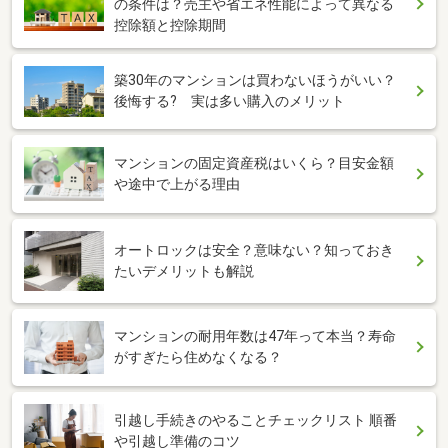
の条件は？売主や省エネ性能によって異なる
控除額と控除期間
築30年のマンションは買わないほうがいい？
後悔する? 実は多い購入のメリット
マンションの固定資産税はいくら？目安金額
や途中で上がる理由
オートロックは安全？意味ない？知っておき
たいデメリットも解説
マンションの耐用年数は47年って本当？寿命
がすぎたら住めなくなる？
引越し手続きのやることチェックリスト 順番
や引越し準備のコツ