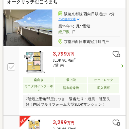
オークリッチむこうまち
阪急京都線 西向日駅 徒歩12分
その他の交通
築29年1ヶ月/7階建
総戸数
-戸
京都府向日市鶏冠井町門戸
3,799
万円
2
3LDK 90.78m
7階 南
南向き
最上階
オートロック
モニタ付インターホ
浴室乾燥機
即入居可
ン
7階最上階角部屋につき、陽当たり・通風・眺望良
好！内装フルリフォーム大型3LDKマンション！
3,299
万円
2
3LDK 66.47m