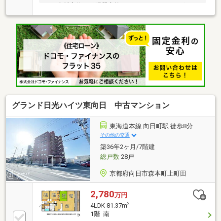
え、床材交換、給湯器交換、ハウスクリーニングまで
実施しているため、気持ちよく新生活をスタートでき
ます！約１４．２帖のＬＤＫは南向きバルコニーに面
し、陽当たり良好。ＪＲ「向日町」駅徒歩８分、阪急
「東向日」駅徒歩１２分の２ＷＡＹアクセス可能！通
勤・通学やお出かけにも便利な立地です！また、スー
パーやコンビニ、ドラッグストア、小学校・中学校な
ど生活利便施設が徒歩圏内に揃い、子育て世帯にもお
すすめ！空室につき、ご希望の日時でゆっくりとご内
覧いただけます。ぜひ現地で住み心地の良さをご体感
ください！
グランド日光ハイツ東向日 中古マンション
東海道本線 向日町駅 徒歩8分
その他の交通
築36年2ヶ月/7階建
総戸数
28戸
京都府向日市森本町上町田
2,780
万円
2
4LDK 81.37m
1階 南