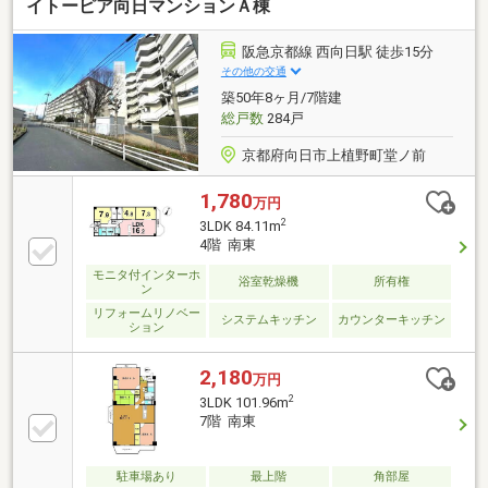
イトーピア向日マンションＡ棟
阪急京都線 西向日駅 徒歩15分
その他の交通
築50年8ヶ月/7階建
総戸数
284戸
京都府向日市上植野町堂ノ前
1,780
万円
2
3LDK 84.11m
4階 南東
モニタ付インターホ
浴室乾燥機
所有権
ン
リフォームリノベー
システムキッチン
カウンターキッチン
ション
2,180
万円
2
3LDK 101.96m
7階 南東
駐車場あり
最上階
角部屋