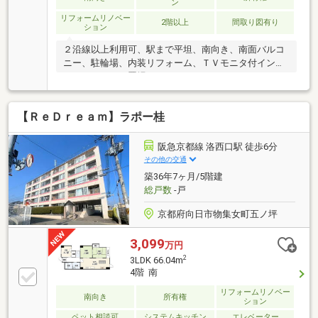
ン
リフォームリノベー
2階以上
間取り図有り
ション
２沿線以上利用可、駅まで平坦、南向き、南面バルコ
ニー、駐輪場、内装リフォーム、ＴＶモニタ付インタ
ーホン、バイク置場
【ＲｅＤｒｅａｍ】ラポー桂
阪急京都線 洛西口駅 徒歩6分
その他の交通
築36年7ヶ月/5階建
総戸数
-戸
京都府向日市物集女町五ノ坪
3,099
万円
2
3LDK 66.04m
4階 南
リフォームリノベー
南向き
所有権
ション
ペット相談可
システムキッチン
エレベーター