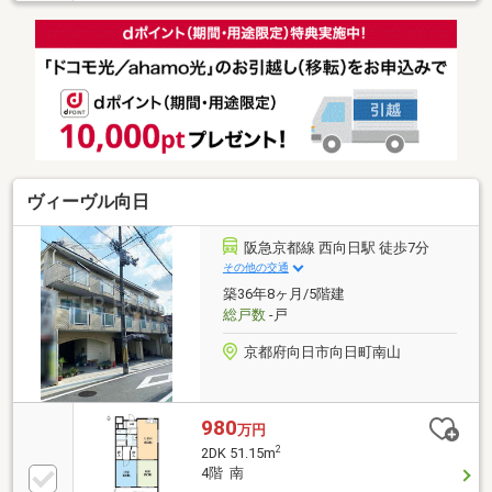
ヴィーヴル向日
阪急京都線 西向日駅 徒歩7分
その他の交通
築36年8ヶ月/5階建
総戸数
-戸
京都府向日市向日町南山
980
万円
2
2DK 51.15m
4階 南