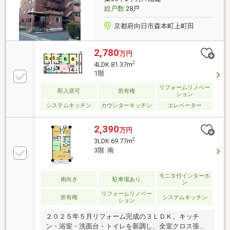
総戸数
28戸
京都府向日市森本町上町田
2,780
万円
2
4LDK 81.37m
1階
リフォームリノベー
即入居可
所有権
ション
システムキッチン
カウンターキッチン
エレベーター
2,390
万円
2
3LDK 69.77m
3階 南
モニタ付インターホ
南向き
駐車場あり
ン
リフォームリノベー
所有権
システムキッチン
ション
２０２５年５月リフォーム完成の３ＬＤＫ。キッチ
ン・浴室・洗面台・トイレを新調し、全室クロス張替