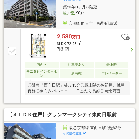
築23年8ヶ月/7階建
総戸数
90戸
京都府向日市上植野町車返
2,580
万円
2
3LDK 72.53m
7階 南
南向き
駐車場あり
最上階
モニタ付インターホ
所有権
エレベーター
ン
〇阪急「西向日駅」徒歩15分〇最上階のお部屋、眺望
良好〇南向きバルコニー、日当たり良好〇南北両面バ
ルコニー、通風良好！〇専有面積72.53㎡〇専用ポー
チ、トランクルーム付き！〇宅配ボックス、オートロ
ックシステム
【４ＬＤＫ住戸】グランマークシティ東向日駅前
阪急京都線 東向日駅 徒歩2分
その他の交通