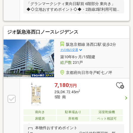
「グランマークシティ東向日駅前 6階部分 東向き」
◆◇立地おすすめポイント◇◆・2路線2駅利用可能な
為利便性に優れます。・阪急電鉄京都線「東向日」
駅 徒歩2分・JR東海道本線「向日町」駅 徒歩9分・
河原町、梅田、京都駅へダイレクトにつながる為、通
ジオ阪急洛西口ノースレジデンス
勤や通学が快適になります。・マンション敷地内に
「イオンフードスタイル東向日店」・「向日市役所東
向日別館」があり、日々の生活に便利です。インター
阪急京都線 洛西口駅 徒歩2分
ネット利用料：月額1650円住戸数:297戸
その他の交通
築10年8ヶ月/15階建
総戸数
231戸
京都府向日市寺戸町七ノ坪
7,180
万円
2
2SLDK 72.45m
5階 南
南向き
駐車場あり
浴室乾燥機
床暖房
所有権
ペット相談可
┏┓ 本物件おすすめポイント