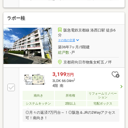
に窓があり、風通し良好●バルコニー面積37.00㎡●敷
地内駐車場空き有り●専用ポーチあり●リフォームプラ
ンご提案可能～周辺施設～◆サンディ向日寺戸店徒歩
ラポー桂
約2分 ◆セブンイレブン向日南垣内店徒歩約2分◆リ
カーマウンテン向日町支店 徒歩約4分◆ドラッグユタ
カ東向日店徒歩約6分◆向日市役所 徒歩約5分◆向陽小
阪急電鉄京都線 洛西口駅 徒歩6
学校 徒歩約11分◆勝山中学校 徒歩約13分
分
その他の交通
築36年7ヶ月/5階建
総戸数
-戸
京都府向日市物集女町五ノ坪
3,199
万円
2
3LDK 66.04m
4階 南
リフォームリノベー
南向き
所有権
ション
システムキッチン
2階以上
宅配ボックス
◎月々の返済7万円台～！◎阪急＆JRの2Wayアクセス
可！南向き！