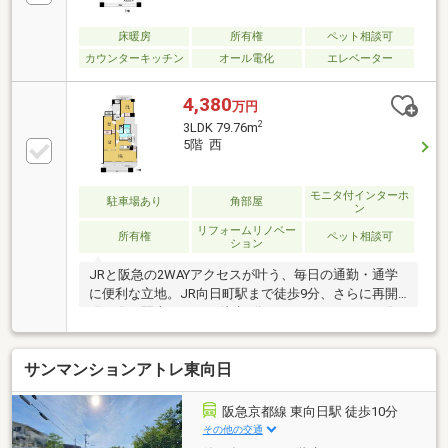
床暖房
所有権
ペット相談可
カウンターキッチン
オール電化
エレベーター
4,380
万円
2
3LDK 79.76m
5階 西
モニタ付インターホ
駐車場あり
角部屋
ン
リフォームリノベー
所有権
ペット相談可
ション
JRと阪急の2WAYアクセスが叶う、毎日の通勤・通学
に便利な立地。JR向日町駅まで徒歩9分、さらに再開
発が進む駅東口までは徒歩1分という、これからの発
展にも期待が高まる住環境です。駅近の利便性を享受
しながら、ペットと一緒に暮らせるのも嬉しいポイン
サンマンションアトレ東向日
ト（規約あり）。オートロック付きで安心感もあり、
忙しい毎日を快適に、そして自分らしく暮らしたい方
におすすめの住まいです。交通利便性、将来性、暮ら
阪急京都線 東向日駅 徒歩10分
しやすさを兼ね備えたこの場所で、新しい暮らしを始
その他の交通
めてみませんか？SUUMO掲載数1位の実績と、ネット