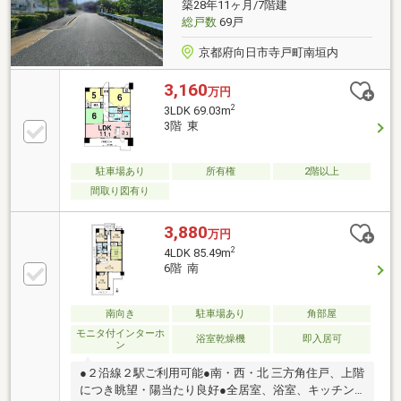
築28年11ヶ月/7階建
公開前の「未公開情報」で理想の住まいをご提案しま
総戸数
69戸
す。お気軽にお問い合わせください♪
京都府向日市寺戸町南垣内
3,160
万円
2
3LDK 69.03m
3階 東
駐車場あり
所有権
2階以上
間取り図有り
3,880
万円
2
4LDK 85.49m
6階 南
南向き
駐車場あり
角部屋
モニタ付インターホ
浴室乾燥機
即入居可
ン
●２沿線２駅ご利用可能●南・西・北 三方角住戸、上階
につき眺望・陽当たり良好●全居室、浴室、キッチン