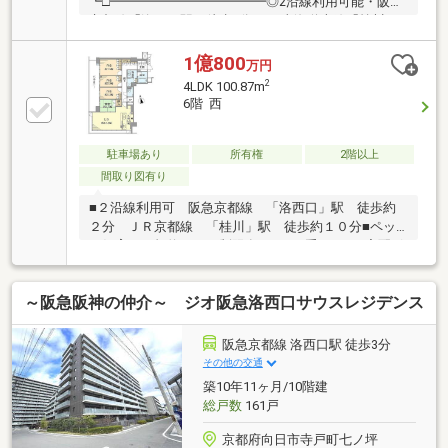
┗□━━━━━━━━━━━━◎2沿線利用可能・阪急
京都線「洛西口駅」徒歩2分・JR東海道本線「桂川
駅」徒歩10分◎ペット飼育可（規約による制限有）◎
平成28年（2016年）1月建築◎宅配ボックス有◎オー
1億800
万円
トロックシステム（共用玄関）◎電池式電気自動車用
2
4LDK 100.87m
充電設備（200V）有┏┓ 主な設備・仕様
6階 西
┗□━━━━━━━━━━━━〇テレビモニター付イ
ンターホン○床暖房有（LDの一部）○３口ガスコンロ〇
食器洗浄乾燥機〇ディスポーザー〇温水洗浄便座〇浴
駐車場あり
所有権
2階以上
室暖房換気乾燥機（ミストカワック）〇バルコニーに
間取り図有り
スロップシンク有
■２沿線利用可 阪急京都線 「洛西口」駅 徒歩約
２分 ＪＲ京都線 「桂川」駅 徒歩約１０分■ペッ
ト飼育可（規約による制限有り）■二重サッシ■宅配ボ
ックス有－ＬＩＦＥ ＩＮＦＯＲＭＡＴＩＯＮ－■イ
オンモール京都桂川・・・・約４３０ｍ（徒歩約６
～阪急阪神の仲介～ ジオ阪急洛西口サウスレジデンス
分）■フレスコ洛西口駅店・・・・・約６０ｍ（徒歩
約１分）■ローソンＨＢ阪急洛西口店・・約９０ｍ
（徒歩約２分）■向日市立第４向陽小学校・・・約５
阪急京都線 洛西口駅 徒歩3分
９０ｍ（徒歩約８分）■向日市立寺戸中学
その他の交通
校・・・・・約６１０ｍ（徒歩約８分）■成安幼稚
築10年11ヶ月/10階建
園・・・・・・・・・約６５０ｍ（徒歩約９分）
総戸数
161戸
京都府向日市寺戸町七ノ坪