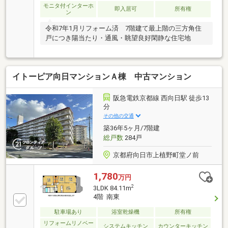
モニタ付インターホ
即入居可
所有権
ン
令和7年1月リフォーム済 7階建て最上階の三方角住
戸につき陽当たり・通風・眺望良好閑静な住宅地
イトーピア向日マンションＡ棟 中古マンション
阪急電鉄京都線 西向日駅 徒歩13
分
その他の交通
築36年5ヶ月/7階建
総戸数
284戸
京都府向日市上植野町堂ノ前
1,780
万円
2
3LDK 84.11m
4階 南東
駐車場あり
浴室乾燥機
所有権
リフォームリノベー
システムキッチン
カウンターキッチン