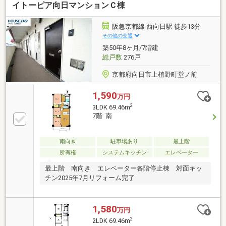
イトーピア向日マンションＣ棟
阪急京都線 西向日駅 徒歩13分
その他の交通
築50年8ヶ月/7階建
総戸数
276戸
京都府向日市上植野町堂ノ前
1,590
万円
2
3LDK 69.46m
7階 南
南向き
駐車場あり
最上階
所有権
システムキッチン
エレベーター
最上階 南向き エレベーター各階停止棟 対面キッ
チン2025年7月リフォーム完了
1,580
万円
2
2LDK 69.46m