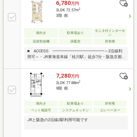
6,780
万円
2
3LDK 72.57m
3階 南
モニタ付インターホ
南向き
駐車場あり
ン
浴室乾燥機
床暖房
所有権
■ ACCESS ━━━━━━━━━━━━━～2沿線利
用可～・JR東海道本線「桂川駅」徒歩7分・阪急京都
線「洛西口駅」徒歩9分■ おすすめポイント
━━━━━━━━◎イオンモール京都桂川まで徒歩3
分◎現況：空家・2017年1月建築・総戸数404戸の大規
7,280
万円
模マンション・専有面積72.57㎡／3LDK・全居室収納
2
3LDK 77.88m
有・南向きバルコニーにつき、陽当り良好・自走式、
9階 南
立体駐車場・不在時に荷物の受取可能な宅配ボックス
有り・ゲストルームなど充実の共用施設（使用料
要）・エントランスに車寄せ有り
南向き
駐車場あり
所有権
ペット相談可
システムキッチン
エレベーター
JRと阪急の2沿線2駅利用可能です