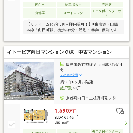
南向き
駐車場あり
専用庭
モニタ付インターホ
角部屋
オートロック
ン
【リフォームＲ7年5月＋即内覧可！】■東海道・山陽
本線「向日町駅」徒歩約8分！通勤・通学に便利です
■1階部分、専用庭付きで戸建て感覚でお住まいいただ
けます■南東角部屋で日当たり・通風良好！
イトーピア向日マンションＣ棟 中古マンション
阪急電鉄京都線 西向日駅 徒歩14
分
その他の交通
築50年8ヶ月/7階建
総戸数
68戸
京都府向日市上植野町堂ノ前
1,590
万円
2
3LDK 69.46m
7階 南西
モニタ付インターホ