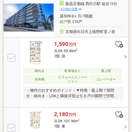
通量が少なく静かな環境で生活が出来ます！〇コンビ
阪急京都線 西向日駅 徒歩12分
ニや薬局などの商業施設も豊富に揃っております！
その他の交通
◇◆詳細は担当者までお気軽にご連絡ください！お待
築50年8ヶ月/7階建
ちしております！◆◇
総戸数
276戸
京都府向日市上植野町堂ノ前
1,590
万円
2
3LDK 69.46m
7階 南
南向き
駐車場あり
最上階
リフォームリノベー
所有権
エレベーター
ション
－物件のおすすめポイント－▼特徴・最上階７階部
分・南向き・LDKと隣接洋室は引き戸の開閉で空間ア
レンジが可・リビングの様子を見守れる対面式キッチ
ン・主寝室のWICなど全居室に収納スペース有・玄関
と洗面室が近く、帰宅後の手洗いがスムーズ・敷地内
2,180
万円
に緑豊かな公園有▼2025年7月室内リフォーム済み
2
3LDK 101.96m
【新調】キッチン・浴室・洗面化粧台・トイレ【貼
7階 東
替】全室床・クロス▼周辺環境・セブンイレブン向日