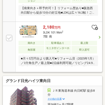
ション
【南東向き＋即予約可！】リフォーム歴あり■阪急西
向日駅から徒歩13分の好立地■LDKは広々16.2帖！ご家
族とゆったりお過ごしいただけます■食洗機や浴室乾
燥暖房など嬉しい設備が揃っています
2,180
万円
2
3LDK 101.96m
7階 南
南向き
駐車場あり
最上階
モニタ付インターホ
角部屋
即入居可
ン
■月々5万円台より購入可■リフォーム済（2025年1月）
／3方角住戸／最上階■2沿線利用可能／リビング24.9
帖■本日ご内覧可能！■当日のご相談予約はお電話がス
ムーズ
グランド日光ハイツ東向日
ＪＲ東海道本線 向日町駅 徒歩8
分
その他の交通
築36年2ヶ月/7階建