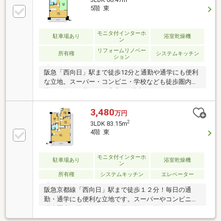
5階 東
モニタ付インターホ
駐車場あり
浴室乾燥機
ン
リフォームリノベー
所有権
システムキッチン
ション
阪急「西向日」駅まで徒歩12分と通勤や通学にも便利
な立地。スーパー・コンビニ・学校なども徒歩圏内に
揃い、毎日の暮らしも安心。5階東向きバルコニーに
つき、陽当たり・通風・眺望も良好。毎朝、気持ちの
良い朝日を浴びながら、開放感のある景色を楽しめる
3,480
万円
住環境。キッチン・浴室・洗面・トイレ・床・壁など
2
3LDK 83.15m
新調しており、すぐに新生活をスタートできます。お
4階 東
風呂は浴室乾燥機付き！雨の日や花粉の季節の衣類乾
燥はもちろん、カビ防止や冬場の暖房としても大活躍
の優れもの。リビングに隣接した和室は子どもの遊び
モニタ付インターホ
駐車場あり
浴室乾燥機
ン
場やお昼寝スペースに◎洋室はクローゼット付きで収
所有権
システムキッチン
エレベーター
納も充実♪お気軽にお問い合わせください。
阪急京都線「西向日」駅まで徒歩１２分！毎日の通
勤・通学にも便利な立地です。スーパーやコンビニも
徒歩圏内に揃い、日々のお買い物にも困りません！４
階部分の角部屋につき、開放感のある住空間が魅力♪