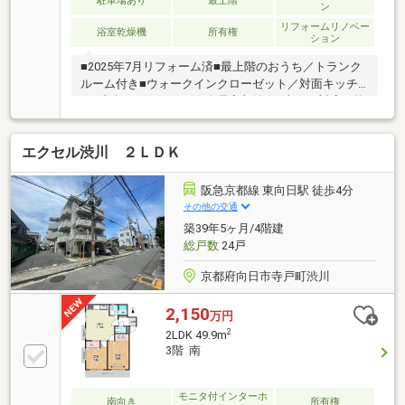
駐車場あり
最上階
ン
リフォームリノベー
浴室乾燥機
所有権
ション
■2025年7月リフォーム済■最上階のおうち／トランク
ルーム付き■ウォークインクローゼット／対面キッチ
ン■南向きバルコニー／全居室収納有■本日ご対応可能
エクセル渋川 ２ＬＤＫ
阪急京都線 東向日駅 徒歩4分
その他の交通
築39年5ヶ月/4階建
総戸数
24戸
京都府向日市寺戸町渋川
2,150
万円
2
2LDK 49.9m
3階 南
モニタ付インターホ
南向き
所有権