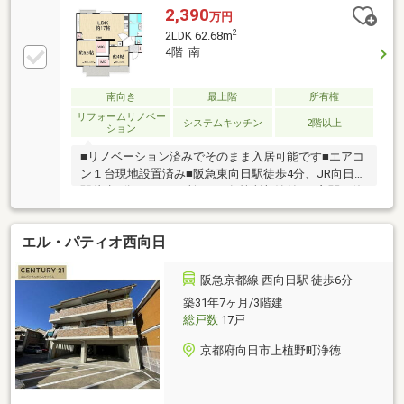
2,390
万円
2
2LDK 62.68m
4階 南
南向き
最上階
所有権
リフォームリノベー
システムキッチン
2階以上
ション
■リノベーション済みでそのまま入居可能です■エアコ
ン１台現地設置済み■阪急東向日駅徒歩4分、JR向日町
駅徒歩6分■WIC二ヶ所あり■各箇所収納付き■玄関も使
い勝良く広くなりました
エル・パティオ西向日
阪急京都線 西向日駅 徒歩6分
築31年7ヶ月/3階建
総戸数
17戸
京都府向日市上植野町浄徳