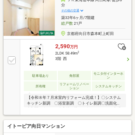
鮮げきやす市場！向日町店…約140mスーパーマーケッ
分
ト神崎屋本店…約350m
その他の交通
築32年6ヶ月/7階建
総戸数
21戸
京都府向日市森本町上町田
2,590
万円
2
2LDK 58.49m
3階 西
モニタ付インターホ
駐車場あり
角部屋
ン
リフォームリノベー
所有権
システムキッチン
ション
【令和８年７月末室内リフォーム完成！】〇システム
キッチン新調 〇浴室新調 〇トイレ新調〇洗面化粧
台新調 〇クロス全室貼り替え 〇フローリング上張
り〇和室から洋室に変更（南西側） 〇ハウスクリー
ニング【おすすめポイント】〇ＪＲ・阪急の２wayア
イトーピア向日マンション
クセスが可能です！〇空家につき、いつでもご内覧可
能です！〇陽当たり良好で常に明るいお家です！〇交