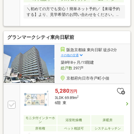
＼初めての方でも安心！簡単ネット予約／【来場予約
する】より、見学希望のお問い合わせをください。☆
おすすめPOINTイオンモール京都桂川まで歩13分！お
買い物に便利！阪急洛西口駅徒歩6分！JR桂川駅徒歩
14分！《2026.2：リフォーム完了》キッチン新調・洗
グランマークシティ東向日駅前
面化粧台新調・トイレ新調浴室新調・クロス一式貼
替・タタミ表替 ≪些細なことでもご相談ください！
≫地元に詳しいスタッフにもご相談可能！短時間のご
阪急京都線 東向日駅 徒歩2分
見学＆ご相談も受付中！
その他の交通
築8年8ヶ月/15階建
総戸数
297戸
京都府向日市寺戸町小佃
5,280
万円
2
3LDK 69.89m
6階 東
モニタ付インターホ
浴室乾燥機
床暖房
ン
所有権
ペット相談可
システムキッチン