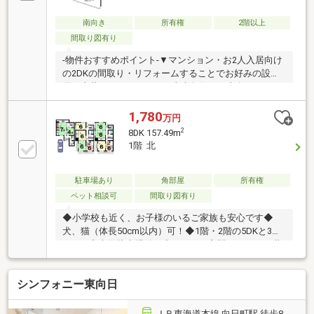
南向き
所有権
2階以上
間取り図有り
-物件おすすめポイント-▼マンション・お2人入居向け
の2DKの間取り・リフォームすることでお好みの設
備・内装にすることも可・東南角住戸・南向きバルコ
ニー▼立地・阪急京都線「西向日」駅まで徒歩8分▼
周辺環境・ファミリーマート梶友西向日駅前店まで約
1,780
万円
753m・キリン堂長岡京滝ノ町店まで約373m・向日町
2
8DK 157.49m
郵便局で約292m・業務スーパー西向日店まで約
1階 北
171m・向陽小学校まで約330m・勝山中学校まで約
263m・まこと幼稚園まで約350m・滝ノ町保育所まで
約264m詳細は株式会社日住サービス京都五条店までお
駐車場あり
角部屋
所有権
問い合わせ下さい。
ペット相談可
間取り図有り
◆小学校も近く、お子様のいるご家族も安心です◆
犬、猫（体長50cm以内）可！◆1階・2階の5DKと3階
の3DK◆専用駐車場付き◆それぞれ玄関があり 二世
帯住宅や一部貸家としてのご使用も可能です◆現況空
家につきご内覧も可能ですぜひお気軽にお問い合わせ
シンフォニー東向日
ください！≪周辺環境≫向日市立向陽小学校…約200m
向日市立勝山中学校…約170mファミリーマート梶友西
向日駅前店…約760m業務スーパー西向日店…約140m新
ＪＲ東海道本線 向日町駅 徒歩8