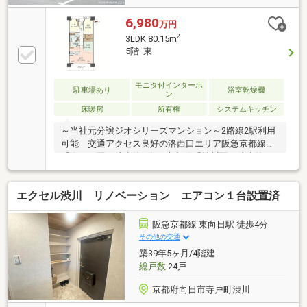
6,980
万円
2
3LDK 80.15m
5階 東
モニタ付インターホ
駐車場あり
浴室乾燥機
ン
床暖房
所有権
システムキッチン
～当社元分譲ジオシリーズマンション～2路線2駅利用
可能 交通アクセス良好の洛西口エリア阪急京都線
「洛西口駅」徒歩約3分JR京都線「桂川駅」徒歩約10
分・10階建5階部分 80.15㎡ 3LDK＋WICL LDK約
17.4帖・キッチン、浴室、洗面室が繋がり家事動線良
エクセル渋川 リノベーション エアコン１台設置済
好です・洋室約7帖にWICL、洗面室、廊下、各居室に
収納装備・室内丁寧に使用されており、室内状態良好
です・2015年(平成27年)10月建築・ペット飼育可能(規
阪急京都線 東向日駅 徒歩4分
約制限あり)・買物施設、医療機関、金融機関が徒歩圏
その他の交通
内に複数ある便利な立地です・イオンモール桂川まで
築39年5ヶ月/4階建
約367ｍ
総戸数
24戸
京都府向日市寺戸町渋川