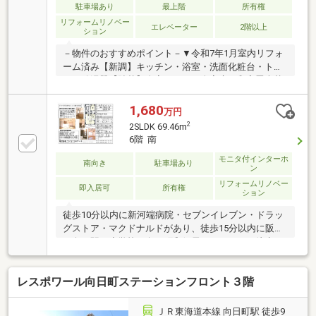
一文橋店 徒歩4分(約250m)※防災環境協力費／月額300
駐車場あり
最上階
所有権
円■ ご希望の住まい探しをお手伝いします
リフォームリノベー
エレベーター
2階以上
ション
━━━━━・・・物件の詳細・ご相談はお気軽にお問
い合わせください。
－物件のおすすめポイント－▼令和7年1月室内リフォ
ーム済み【新調】キッチン・浴室・洗面化粧台・トイ
レ・給湯器【貼替】全室クロス・全室床・和室畳表替
え▼特徴・清水建設(株)設計・施工マンション・最上
階7階部分・専有面積101.96平米の3LDK住戸・ご家族
1,680
万円
が集うLDKは2面採光設計・お料理中も会話が弾む対面
2
2SLDK 69.46m
式キッチン・足を伸ばして寛げる和室がLDに隣接・全
6階 南
居室・廊下に収納スペースを設置・トランクルーム有
モニタ付インターホ
(月額700円)■ ご希望の住まい探しをお手伝いします
南向き
駐車場あり
ン
━━━━━・・・物件の詳細・ご相談はお気軽にお問
リフォームリノベー
い合わせください。
即入居可
所有権
ション
徒歩10分以内に新河端病院・セブンイレブン・ドラッ
グストア・マクドナルドがあり、徒歩15分以内に阪急
西向日駅・小学校・向日町郵便局があります。徒歩20
分以内にJR長岡京駅・中学校もございますので、生
活・子育てしやすい環境です。
レスポワール向日町ステーションフロント３階
ＪＲ東海道本線 向日町駅 徒歩9