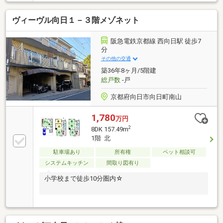
ヴィーヴル向日１－３階メゾネット
阪急電鉄京都線 西向日駅 徒歩7
分
その他の交通
築36年8ヶ月/5階建
総戸数
-戸
京都府向日市向日町南山
1,780
万円
2
8DK 157.49m
1階 北
駐車場あり
所有権
ペット相談可
システムキッチン
間取り図有り
小学校まで徒歩10分圏内☆