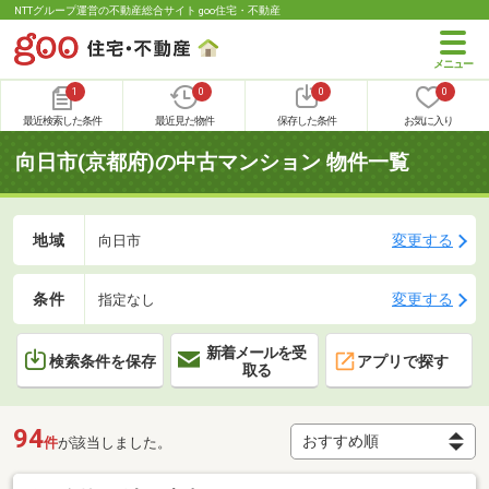
NTTグループ運営の不動産総合サイト goo住宅・不動産
1
0
0
0
最近検索した条件
最近見た物件
保存した条件
お気に入り
向日市(京都府)の中古マンション 物件一覧
地域
変更する
向日市
条件
変更する
指定なし
新着メールを受
検索条件を保存
アプリで探す
取る
94
件
が該当しました。