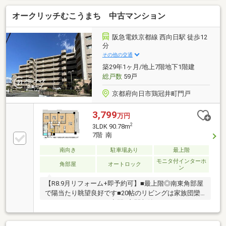
約２２帖のゆったりとしたＬＤＫは、ご家族での団ら
オークリッチむこうまち 中古マンション
んはもちろん、家具のレイアウトも楽しめる広さで
す！各居室に収納スペースを備えているのも嬉しいポ
イント。洋室３部屋のため、ご家族それぞれの個室や
阪急電鉄京都線 西向日駅 徒歩12
在宅ワークスペースなど、ライフスタイルに合わせて
分
多彩に活用できます。広々としたバルコニーも備え
その他の交通
た、暮らしやすさが魅力のお住まいです♪
築29年1ヶ月/地上7階地下1階建
総戸数
59戸
京都府向日市鶏冠井町門戸
3,799
万円
2
3LDK 90.78m
7階 南
南向き
駐車場あり
最上階
モニタ付インターホ
角部屋
オートロック
ン
【R8.9月リフォーム+即予約可】■最上階◎南東角部屋
で陽当たり眺望良好です■20帖のリビングは家族団欒
でゆったりとすごせる空間■玄関収納やパントリース
ペース、全居室収納もあって収納充実