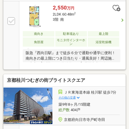
2,550
万円
2
2LDK 60.48m
3階 南
南向き
駐車場あり
最上階
モニタ付インターホ
角部屋
浴室乾燥機
ン
阪急『西向日駅』まで徒歩６分で通勤や通学に便利！
南向きの最上階につき日当たり・通風良好！周辺施設
も充実♪【乙訓エリア物件数No.1】長岡京市・向日
市・大山崎町の不動産探しは弊社にお任せ！SUUMO
掲載数1位の実績と、ネット公開前の「未公開情報」
京都桂川つむぎの街ブライトスクエア
で理想の住まいをご提案します。◆資金計画も安心頭
金0円、最長50年の長期ローンなど、提携銀行の多さ
を活かした最適なプランをご提示。ローン審査が不安
ＪＲ東海道本線 桂川駅 徒歩7分
な方もご相談ください。◆即日対応・年中無休「今か
その他の交通
ら見たい」に全力で応えます。送迎も承りますので、
築9年8ヶ月/15階建
お忙しい方も効率的な見学が可能です。まずは資料請
総戸数
404戸
求・予約からお気軽にお問い合わせください！
京都府向日市寺戸町寺田