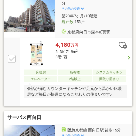
分
その他の交通
築23年7ヶ月/10階建
総戸数
153戸
京都府向日市森本町野田
4,180
万円
2
3LDK 71.8m
3階 西
床暖房
所有権
システムキッチン
エレベーター
2階以上
間取り図有り
会話が弾むカウンターキッチンや足元から温かい床暖
房など毎日が快適になるこだわりの住まいです♪
サーパス西向日
阪急京都線 西向日駅 徒歩15分
その他の交通