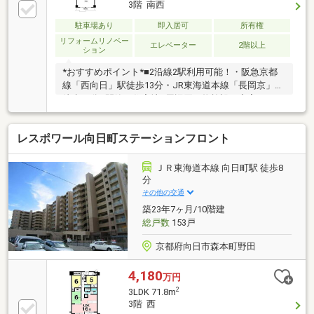
3階 南西
駐車場あり
即入居可
所有権
リフォームリノベー
エレベーター
2階以上
ション
*おすすめポイント*■2沿線2駅利用可能！・阪急京都
線「西向日」駅徒歩13分・JR東海道本線「長岡京」駅
徒歩22分■閑静な住宅地■周辺買い物施設も充実！■エ
レベーター2基全階停止♪■フルリノベーション！令和7
年8月末完了済！【内容】キッチン、浴室、洗面台、
レスポワール向日町ステーションフロント
トイレ…新調フローリング、クロス…全室張替 等※バ
イク置場：月額300円～500円/台※自転車置場：月額
200円/台(空き状況は担当までお問い合わせください)
ＪＲ東海道本線 向日町駅 徒歩8
ご内覧希望のお客様は、お電話いただければスムーズ
分
にご案内させていただけます♪お気軽にお問い合わせ
その他の交通
下さい！
築23年7ヶ月/10階建
総戸数
153戸
京都府向日市森本町野田
4,180
万円
2
3LDK 71.8m
3階 西