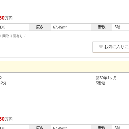
50
万円
広さ
階数
5階
LDK
67.49m
2
間取り図有り
お気に入りに
２
築50年1ヶ月
歩2分
5階建
50
万円
広さ
階数
5階
LDK
67.49m
2