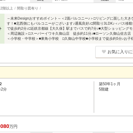
2階以上
間取り図有り
～未来Designおすすめポイント～＜2面バルコニー♪＞□リビングに面した大
す！■北西側にもバルコニーがございます♪通風良好♪□間取り3LDK♪＜バス移
ト
で徒歩約2分♪□近鉄京都線【大久保】駅までバスで約7分♪■大型ショッピング
＜周辺施設＞□スーパーイワキ久御山店 徒歩約11分♪■ローソン久御山佐古店 
＜小学校・中学校＞■東角小学校 □久御山中学校■小学校まで徒歩約5分♪お子
お気に入りに
２
築50年1ヶ月
歩2分
5階建
,080
万円