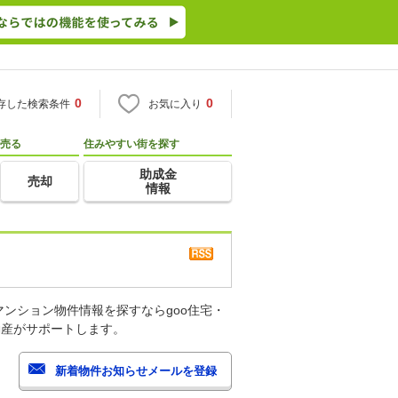
0
0
存した検索条件
お気に入り
売る
住みやすい街を探す
助成金
売却
情報
ンション物件情報を探すならgoo住宅・
動産がサポートします。