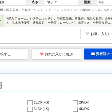
広さ
階数
4階
LDK
78.5m
2
機
即入居可
所有権
リフォームリノベーション
ペット相談可
システムキ
内装リフォーム、システムキッチン、浴室乾燥機、角住戸、陽当り良好、全居
ト
上、温水洗浄便座、通風良好、全居室フローリング、南西向き、全居室６畳以
お気に入りに
お気に入りに追加
資料請求
1LDK(+S)
2K/DK
3LDK(+S)
4K/DK