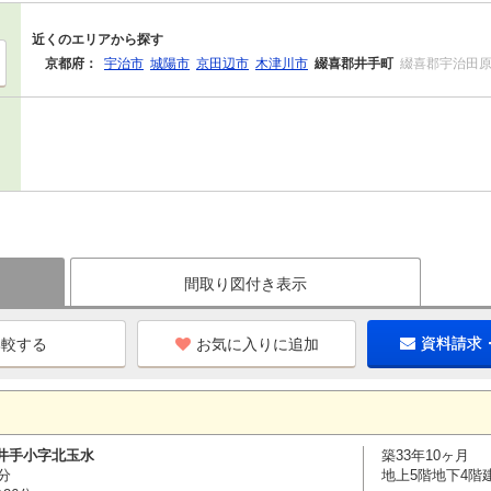
近くのエリアから探す
京都府：
宇治市
城陽市
京田辺市
木津川市
綴喜郡井手町
綴喜郡宇治田
間取り図付き表示
お気に入りに追加
資料請求
井手小字北玉水
築33年10ヶ月
分
地上5階地下4階