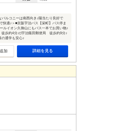
きなバルコニーは南西向き♪陽当たり良好で
動で快適♪＞■京阪宇治バス【栄町】バス停ま
モールイオン久御山にもバス一本でお買い物♪
徒歩約4分♪□宇治蔭田郵便局 徒歩約9分♪
様の通学も安心♪
詳細を見る
追加