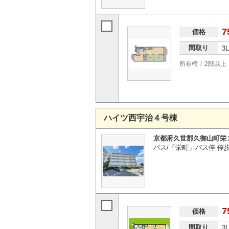
7
価格
間取り
3
所有権
2階以上
ハイツ西宇治４号棟
京都府久世郡久御山町栄
バス/「栄町」バス停 停
7
価格
間取り
3