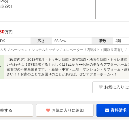
26分
歩29分
80
万円
広さ
階数
4階
LDK
66.6m
2
ムリノベーション
システムキッチン
エレベーター
2階以上
間取り図有り
【改装内容】2018年8月・キッチン新調・浴室新調・洗面台新調・トイレ新調 
い合わせは【資料請求する】もしくはTELから■■お家の事ならアフターホーム
ト
密着型の不動産業者です。・新築・中古・土地・マンション・リフォーム・建
さい！！お家のことでお困りのことがあれば、ぜひアフターホームへ！
お気に入りに
お気に入りに追加
資料請求