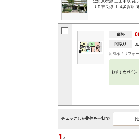
近鉄京都線 三山木駅 徒歩
ＪＲ奈良線 山城多賀駅 徒
8
価格
間取り
3
所有権
リフォー
おすすめポイン
チェックした物件を一括で
1
件