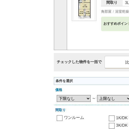
間取り
3
角部屋
浴室乾燥
おすすめポイン
チェックした物件を一括で
条件を選択
価格
～
間取り
ワンルーム
1K/DK
3K/DK