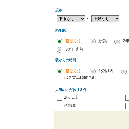
広さ
～
築年数
指定なし
新築
3
30年以内
駅からの時間
指定なし
1分以内
バス乗車時間含む
人気のこだわり条件
2階以上
角部屋