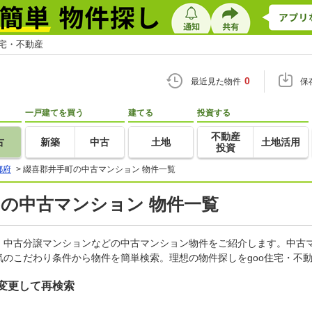
住宅・不動産
0
最近見た物件
保
一戸建てを買う
建てる
投資する
不動産
古
新築
中古
土地
土地活用
投資
都府
>
綴喜郡井手町の中古マンション 物件一覧
)の中古マンション 物件一覧
、中古分譲マンションなどの中古マンション物件をご紹介します。中古マ
のこだわり条件から物件を簡単検索。理想の物件探しをgoo住宅・不
変更して再検索