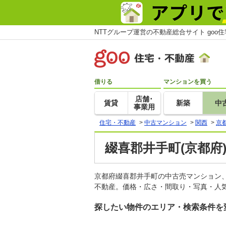
NTTグループ運営の不動産総合サイト goo
借りる
マンションを買う
店舗･
賃貸
新築
中
事業用
住宅・不動産
>
中古マンション
>
関西
>
京
綴喜郡井手町(京都府
京都府綴喜郡井手町の中古売マンション
不動産。価格・広さ・間取り・写真・人気
探したい物件のエリア・検索条件を