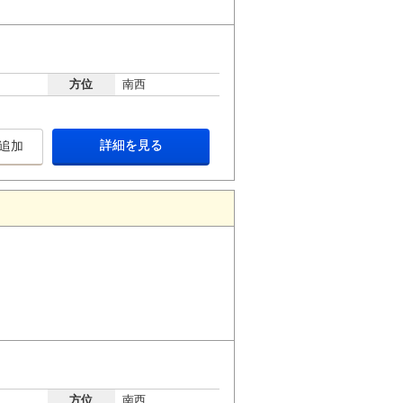
方位
南西
詳細を見る
追加
方位
南西