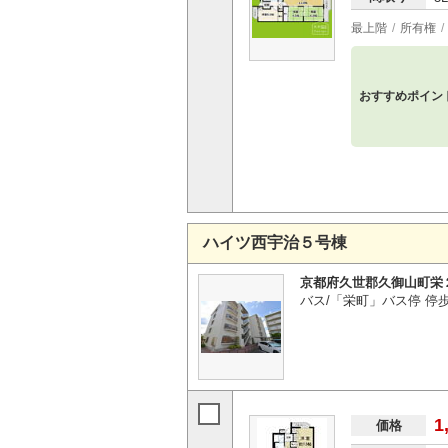
最上階
所有権
おすすめポイン
ハイツ西宇治５号棟
京都府久世郡久御山町栄
バス/「栄町」バス停 停
1
価格