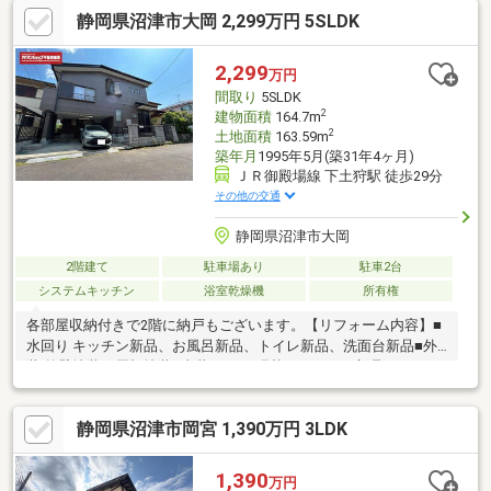
静岡県沼津市大岡 2,299万円 5SLDK
2,299
万円
間取り
5SLDK
2
建物面積
164.7m
2
土地面積
163.59m
築年月
1995年5月(築31年4ヶ月)
ＪＲ御殿場線 下土狩駅 徒歩29分
その他の交通
静岡県沼津市大岡
2階建て
駐車場あり
駐車2台
システムキッチン
浴室乾燥機
所有権
各部屋収納付きで2階に納戸もございます。【リフォーム内容】■
水回り キッチン新品、お風呂新品、トイレ新品、洗面台新品■外
装 外壁塗装、屋根塗装■内装 クロス張替え、コンロ新品、フロー
リング貼替え、フローリング上張り、フロアタイル貼り、畳表替
え、障子貼替え、室内クリーニング、クッションフロア張替え、
静岡県沼津市岡宮 1,390万円 3LDK
白蟻点検、給湯器交換、一部建具交換■富士急行バス「柏葉尾」
停 徒歩約4分■門池小・門池中■駐車台数は車種によります。■瑕
疵保険（国交省指定）保証付■司法書士は売主の指定になりま
1,390
万円