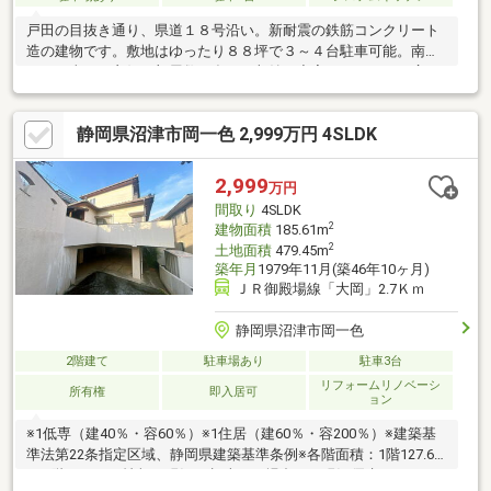
戸田の目抜き通り、県道１８号沿い。新耐震の鉄筋コンクリート
造の建物です。敷地はゆったり８８坪で３～４台駐車可能。南向
きで日当たり良好、部屋数が多く、収納も充実しています。広々
としたルーフバルコニーも便利で快適。２０２２年に給湯器を２
０２４年にキッチン・浴室水栓を交換しており、手を入れなくて
静岡県沼津市岡一色 2,999万円 4SLDK
も居住可能です。静かな環境の中でゆったりと過ごせる物件です
ので、ぜひご体感ください。
2,999
万円
間取り
4SLDK
2
建物面積
185.61m
2
土地面積
479.45m
築年月
1979年11月(築46年10ヶ月)
ＪＲ御殿場線「大岡」2.7Ｋｍ
静岡県沼津市岡一色
2階建て
駐車場あり
駐車3台
リフォームリノベーシ
所有権
即入居可
ョン
※1低専（建40％・容60％）※1住居（建60％・容200％）※建築基
準法第22条指定区域、静岡県建築基準条例※各階面積：1階127.65
㎡ 2階57.96㎡※情報と現況が相違する場合は、現況優先としま