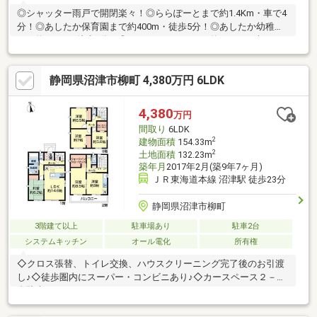
◎シャッター雨戸で開閉楽々！◎ららぽーとまで約1.4Km・車で4
分！◎あしたか保育園まで約400m・徒歩5分！◎あしたか幼稚園
まで約460m・徒歩6分！◎マックスバリュまで約1.9Km・車で4
分！◎セブンイレブンまで約310m・徒歩4分！◎クリエイトまで
約810m・徒歩11分！◎目黒三身北公園まで約190m・徒歩3分！◎
静岡県沼津市柳町 4,380万円 6LDK
郵便局まで約390m・徒歩5分！※設備の内容・状況等は現況を優
先致します。
4,380
万円
間取り
6LDK
2
建物面積
154.33m
2
土地面積
132.23m
築年月
2017年2月(築9年7ヶ月)
ＪＲ東海道本線 沼津駅 徒歩23分
静岡県沼津市柳町
3階建て以上
駐車場あり
駐車2台
システムキッチン
オール電化
所有権
◇クロス張替、トイレ交換、ハウスクリーニング完了後のお引渡
し♪◇徒歩圏内にスーパー・コンビニあり♪◇カースペース２－３
台駐車可！