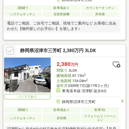
2階建て
駐車場あり
カウンターキッチン
システムキッチン
浴室乾燥機
所有権
電話でご相談、ご自宅でご相談、現地でご案内など お客様に合あ
わせた【物件探しのお手伝い】を致します♪
静岡県沼津市三芳町 2,380万円 3LDK
2,380
万円
間取り
3LDK
2
建物面積
81.15m
2
土地面積
154.04m
築年月
2009年7月(築17年2ヶ月)
東海道本線 沼津駅 徒歩6分
パノラマあり
静岡県沼津市三芳町
2階建て
駐車場あり
駐車3台
リフォームリノベーシ
システムキッチン
所有権
ョン
沼津駅から徒歩6分の好立地☆生活利便性良好な中古住宅♪【井戸