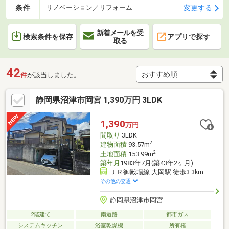
条件
変更する
リノベーション／リフォーム
新着メールを受
検索条件を保存
アプリで探す
取る
42
件
が該当しました。
静岡県沼津市岡宮 1,390万円 3LDK
1,390
万円
間取り
3LDK
2
建物面積
93.57m
2
土地面積
153.99m
築年月
1983年7月(築43年2ヶ月)
ＪＲ御殿場線 大岡駅 徒歩3.3km
その他の交通
静岡県沼津市岡宮
2階建て
南道路
都市ガス
システムキッチン
浴室乾燥機
所有権