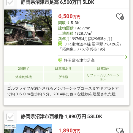
静岡県沼津市足高 6,500万円 5LDK
6,500
万円
間取り
5LDK
2
建物面積
192.77m
2
土地面積
1328.77m
築年月
1997年4月(築29年5ヶ月)
ＪＲ東海道本線 沼津駅 バス26分/
「拓南東」バス停 停歩19分
静岡県沼津市足高
2階建て
駐車場あり
駐車3台
リフォームリノベーシ
浴室乾燥機
所有権
ョン
ゴルフライフが満たされるメンバーシップコースまでドアtoドア
で約３６０ｍ徒歩約５分。2014年に色々な建物を建築された建築
家に依頼し、全面リフォームと増改築されました。充実した時間
を家族や友人と共有できる場所。客室も増築され、ゲストがきて
も十分な広さ。皆でバーベキューを楽しんだり、大切な友人と薪
静岡県沼津市西椎路 1,890万円 5SLDK
ストーブの揺らめく火を眺めながら、ゆっくりと語らう至福のひ
と時を楽しめます。家具もそのままご利用いただけます。足高ス
マートICから車で4分。高速道路で綺麗な景色を見ながらゆったり
1,890
万円