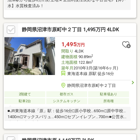
水】水質検査済み！
静岡県沼津市原町中２丁目 1,495万円 4LDK
1,495
万円
間取り
4LDK
2
建物面積
90.89m
2
土地面積
122.8m
築年月
2010年3月(築16年6ヶ月)
東海道本線 原駅 徒歩16分
静岡県沼津市原町中２丁目
2階建て
都市ガス
駐車場あり
駐車2台
システムキッチン
所有権
■JR東海道本線「原」駅：徒歩16分□原小学校…650ｍ□原中学校…
1400ｍ□マックスバリュ…450ｍ□セブンイレブン…700ｍ■公営水
道・本下水・都市ガス