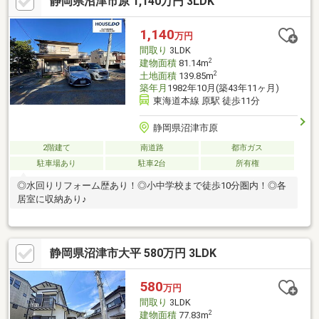
静岡県沼津市原 1,140万円 3LDK
1,140
万円
間取り
3LDK
2
建物面積
81.14m
2
土地面積
139.85m
築年月
1982年10月(築43年11ヶ月)
東海道本線 原駅 徒歩11分
静岡県沼津市原
2階建て
南道路
都市ガス
駐車場あり
駐車2台
所有権
◎水回りリフォーム歴あり！◎小中学校まで徒歩10分圏内！◎各
居室に収納あり♪
静岡県沼津市大平 580万円 3LDK
580
万円
間取り
3LDK
2
建物面積
77.83m