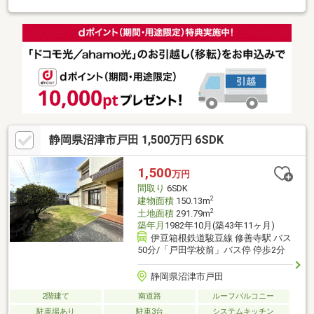
静岡県沼津市戸田 1,500万円 6SDK
1,500
万円
間取り
6SDK
2
建物面積
150.13m
2
土地面積
291.79m
築年月
1982年10月(築43年11ヶ月)
伊豆箱根鉄道駿豆線 修善寺駅 バス
50分/「戸田学校前」バス停 停歩2分
静岡県沼津市戸田
2階建て
南道路
ルーフバルコニー
駐車場あり
駐車3台
システムキッチン