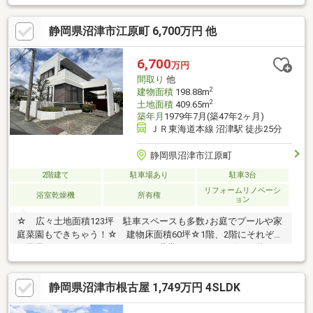
力的な住宅です！
静岡県沼津市江原町 6,700万円 他
6,700
万円
間取り
他
2
建物面積
198.88m
2
土地面積
409.65m
築年月
1979年7月(築47年2ヶ月)
ＪＲ東海道本線 沼津駅 徒歩25分
静岡県沼津市江原町
2階建て
駐車場あり
駐車3台
リフォームリノベーシ
浴室乾燥機
所有権
ョン
☆ 広々土地面積123坪 駐車スペースも多数♪お庭でプールや家
庭菜園もできちゃう！☆ 建物床面積60坪☆1階、2階にそれぞれ
お風呂・キッチン・トイレがあり2世帯にぴったり☆☆ 2階には
大きなルーフバルコニーがあり眺望も良好♪☆ 2021年に新築そ
っくりさんリフォーム済で室内きれいです！内覧予約受付中
静岡県沼津市根古屋 1,749万円 4SLDK