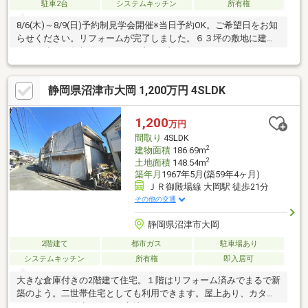
駐車2台
システムキッチン
所有権
8/6(木)～8/9(日)予約制見学会開催※当日予約OK。ご希望日をお知
らせください。リフォームが完了しました。６３坪の敷地に建
つ、平成１５年新築の４LDK住宅を一部リフォームとメンテナン
ス・クリーニングでお手入れしました。幅６ｍの北側公道に接す
る駐車スペースは並列で普通車２台、軽自動車１台の駐車が可能
静岡県沼津市大岡 1,200万円 4SLDK
です。南側には程良い広さのお庭があり、菜園やガーデニング、
休日にはご家族でバーベキューを楽しむことができます。【リフ
ォーム概要】・ユニットバス新品交換、シャワートイレ（1・2
1,200
万円
階）新品交換、洗面化粧台（１・2階）新品交換、既設キッチンの
間取り
4SLDK
ガスコンロ・混合水栓交換、LED照明器
2
建物面積
186.69m
2
土地面積
148.54m
築年月
1967年5月(築59年4ヶ月)
ＪＲ御殿場線 大岡駅 徒歩21分
その他の交通
静岡県沼津市大岡
2階建て
都市ガス
駐車場あり
システムキッチン
所有権
即入居可
大きな倉庫付きの2階建て住宅。１階はリフォーム済みでまるで新
築のよう。二世帯住宅としても利用できます。屋上あり、カタク
ラパークまで徒歩７分の好立地です。