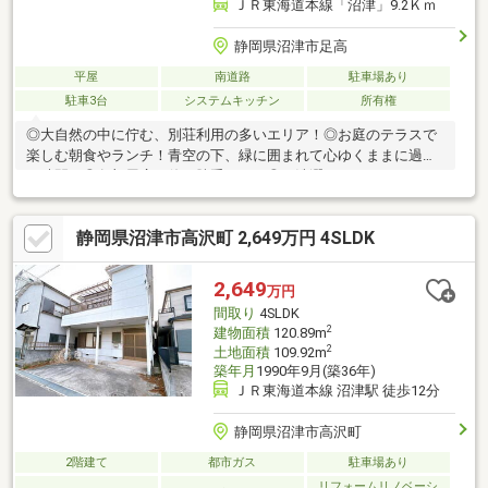
ＪＲ東海道本線「沼津」9.2Ｋｍ
静岡県沼津市足高
平屋
南道路
駐車場あり
駐車3台
システムキッチン
所有権
◎大自然の中に佇む、別荘利用の多いエリア！◎お庭のテラスで
楽しむ朝食やランチ！青空の下、緑に囲まれて心ゆくままに過ご
す時間！◎各部屋広々使い勝手ヨシ！◎お洗濯にはランドリール
ームがございます！◎東名高速、愛鷹スマートICまで約3.6Km・
車で7分！◎車で約2分の新沼津カントリークラブ等、周辺には
静岡県沼津市高沢町 2,649万円 4SLDK
様々なゴルフ場がございます！※設備の内容・状況等は現況を優
先致します。 ※こちらの物件は売主様居住中の為、ご内見の際
は日程の調整が必要となりますので事前にご相談下さい！
2,649
万円
間取り
4SLDK
2
建物面積
120.89m
2
土地面積
109.92m
築年月
1990年9月(築36年)
ＪＲ東海道本線 沼津駅 徒歩12分
静岡県沼津市高沢町
2階建て
都市ガス
駐車場あり
リフォームリノベーシ