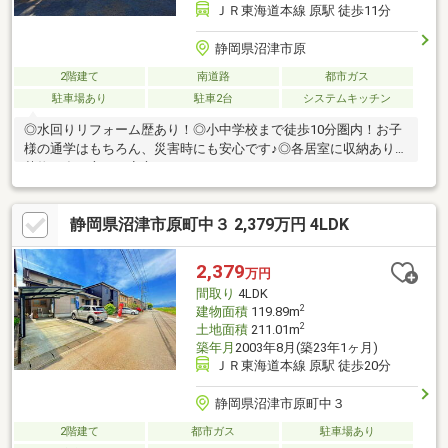
ＪＲ東海道本線 原駅 徒歩11分
静岡県沼津市原
2階建て
南道路
都市ガス
駐車場あり
駐車2台
システムキッチン
◎水回りリフォーム歴あり！◎小中学校まで徒歩10分圏内！お子
様の通学はもちろん、災害時にも安心です♪◎各居室に収納あり♪
荷物が多い方でも安心ですね！
静岡県沼津市原町中３ 2,379万円 4LDK
2,379
万円
間取り
4LDK
2
建物面積
119.89m
2
土地面積
211.01m
築年月
2003年8月(築23年1ヶ月)
ＪＲ東海道本線 原駅 徒歩20分
静岡県沼津市原町中３
2階建て
都市ガス
駐車場あり