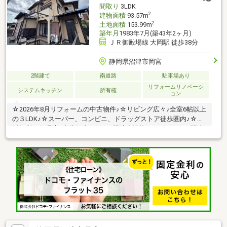
す。■各階面積：1階81.00㎡ 2階83.70㎡
間取り
3LDK
2
建物面積
93.57m
2
土地面積
153.99m
築年月
1983年7月(築43年2ヶ月)
ＪＲ御殿場線 大岡駅 徒歩38分
静岡県沼津市岡宮
2階建て
南道路
駐車場あり
リフォームリノベーシ
システムキッチン
所有権
ョン
☆2026年8月リフォームの中古物件♪☆リビング広々♪全室6帖以上
の３LDK♪☆スーパー、コンビニ、ドラッグストア徒歩圏内♪☆生
活便利な住環境♪◇告知事項あり■門池小学校・・2，200ｍ■門池
中学校・・1，800ｍ☆住宅の内覧ご予約を随時受け付けておりま
す。 お電話「055-928-7300」または資料請求にてお問い合わせ
をお待ちしております。☆住宅ローン☆不動産屋（資金計画）や
銀行選択で100万円もの差が出ることをご存じですか？ 弊社で
はこれまでの実績や経験をもとにお客様それぞれに合わせたオリ
ジナルプランのご提案が出来ます。☆現地の接客をメインにして
ます。