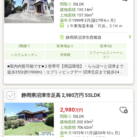
移動で、道中も楽しそう。
間取り
5SLDK
2
建物面積
135.14m
2
土地面積
157.36m
築年月
1999年3月(築27年6ヶ月)
ＪＲ東海道本線「片浜」2.1Ｋｍ
静岡県沼津市西椎路
2階建て
駐車場あり
駐車2台
リフォームリノベーシ
システムキッチン
所有権
ョン
■室内内覧可能です■２世帯可【周辺環境】・ららぽーと沼津まで
徒歩25分(約1930m)・エブリィビッグデー 沼津北店まで徒歩24分
(約1880m)・セブンイレブン 沼津西沢田店まで徒歩26分(約
2050m)・クスリのアオキ 沼津松長店まで徒歩25分(約1940m)・沼
津市立病院まで徒歩17分(約1340m)・愛鷹幼稚園まで徒歩7分(約
静岡県沼津市足高 2,980万円 5SLDK
490m)・愛鷹保育園まで徒歩5分(約380m)
2,980
万円
間取り
5SLDK
2
建物面積
202.65m
2
土地面積
706.62m
築年月
1972年11月(築53年10ヶ月)