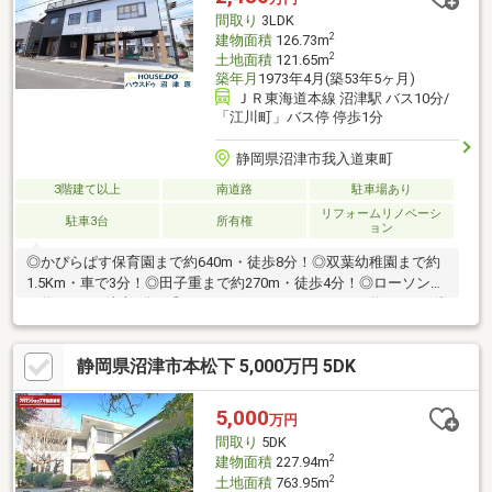
間取り
3LDK
2
建物面積
126.73m
2
土地面積
121.65m
築年月
1973年4月(築53年5ヶ月)
ＪＲ東海道本線 沼津駅 バス10分/
「江川町」バス停 停歩1分
静岡県沼津市我入道東町
3階建て以上
南道路
駐車場あり
リフォームリノベーシ
駐車3台
所有権
ョン
◎かぴらぱす保育園まで約640m・徒歩8分！◎双葉幼稚園まで約
1.5Km・車で3分！◎田子重まで約270m・徒歩4分！◎ローソンま
で約160m・徒歩2分！◎ドラッグストアコスモスまで約270m・徒
歩4分！◎我入道公園まで約780m・徒歩10分！◎郵便局まで約
250m・徒歩4分！※既存不適合建築物のため、同規模の建物は再
静岡県沼津市本松下 5,000万円 5DK
建築出来ません。（建ぺい率７７％）※設備の内容・状況等は現
況を優先致します。
5,000
万円
間取り
5DK
2
建物面積
227.94m
2
土地面積
763.95m