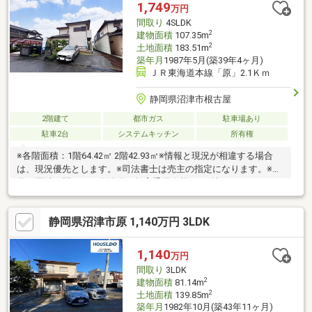
1,749
万円
間取り
4SLDK
2
建物面積
107.35m
2
土地面積
183.51m
築年月
1987年5月(築39年4ヶ月)
ＪＲ東海道本線「原」2.1Ｋｍ
静岡県沼津市根古屋
2階建て
都市ガス
駐車場あり
駐車2台
システムキッチン
所有権
※各階面積：1階64.42㎡ 2階42.93㎡※情報と現況が相違する場合
は、現況優先とします。※司法書士は売主の指定になります。※通
学の区域に関しては自治体や教育委員会等にご確認ください。
静岡県沼津市原 1,140万円 3LDK
1,140
万円
間取り
3LDK
2
建物面積
81.14m
2
土地面積
139.85m
築年月
1982年10月(築43年11ヶ月)