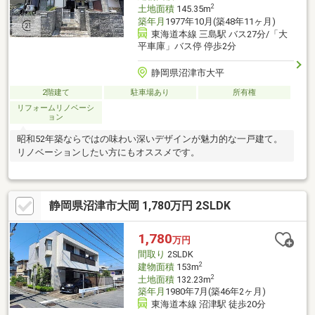
2
土地面積
145.35m
築年月
1977年10月(築48年11ヶ月)
東海道本線 三島駅 バス27分/「大
平車庫」バス停 停歩2分
静岡県沼津市大平
2階建て
駐車場あり
所有権
リフォームリノベーシ
ョン
昭和52年築ならではの味わい深いデザインが魅力的な一戸建て。
リノベーションしたい方にもオススメです。
静岡県沼津市大岡 1,780万円 2SLDK
1,780
万円
間取り
2SLDK
2
建物面積
153m
2
土地面積
132.23m
築年月
1980年7月(築46年2ヶ月)
東海道本線 沼津駅 徒歩20分