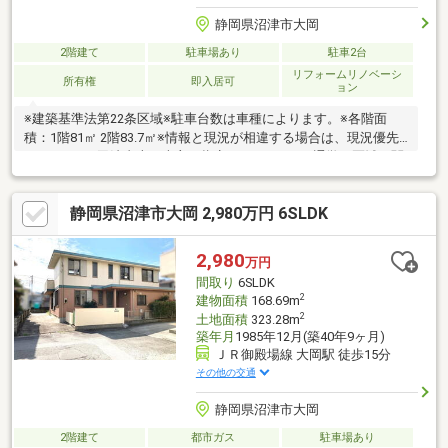
静岡県沼津市大岡
2階建て
駐車場あり
駐車2台
リフォームリノベーシ
所有権
即入居可
ョン
※建築基準法第22条区域※駐車台数は車種によります。※各階面
積：1階81㎡ 2階83.7㎡※情報と現況が相違する場合は、現況優先
とします。※司法書士は売主の指定になります。※通学の区域に関
しては自治体や教育委員会等にご確認ください。
静岡県沼津市大岡 2,980万円 6SLDK
2,980
万円
間取り
6SLDK
2
建物面積
168.69m
2
土地面積
323.28m
築年月
1985年12月(築40年9ヶ月)
ＪＲ御殿場線 大岡駅 徒歩15分
その他の交通
静岡県沼津市大岡
2階建て
都市ガス
駐車場あり