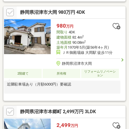
す。※司法書士・個別プロパン供給会社は売主の指定になりま
す。プロパンガスの消費に係る配管設備、ガス器具等は、本土地
静岡県沼津市大岡 980万円 4DK
建物の販売価格には含まれておりません。※通学の区域に関して
は自治体や教育委員会等にご確認ください。
980
万円
間取り
4DK
2
建物面積
82.4m
2
土地面積
90.08m
築年月
1970年5月(築56年4ヶ月)
ＪＲ御殿場線 大岡駅 徒歩11分
静岡県沼津市大岡
リフォームリノベーシ
2階建て
所有権
ョン
近隣駐車場あり（月額6000円）要確認
静岡県沼津市本郷町 2,499万円 3LDK
2,499
万円