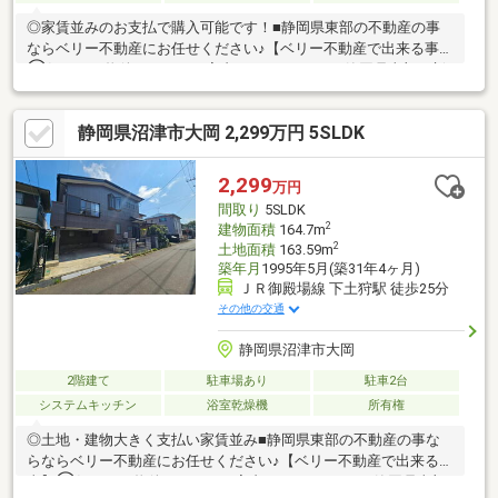
◎家賃並みのお支払で購入可能です！■静岡県東部の不動産の事
ならベリー不動産にお任せください♪【ベリー不動産で出来る事】
①気になる物件まとめてご案内いたします！ ※静岡県東部の新
築ならほぼ全ての物件ご案内可能です♪②住宅ローンの事前審査
を『無料』で代行いたします！ ※FP技能士がご相談を受けお客
静岡県沼津市大岡 2,299万円 5SLDK
様にあった金融機関をご提案♪③購入後のサポートをいたしま
す！ ※買ったあとが本当のお付き合いです♪お家の不具合や税申
告・補助金申請もお手伝い♪④火災保険などのご提案も可能です♪
2,299
万円
お気軽にご相談ください♪※告知事項あり。
間取り
5SLDK
2
建物面積
164.7m
2
土地面積
163.59m
築年月
1995年5月(築31年4ヶ月)
ＪＲ御殿場線 下土狩駅 徒歩25分
その他の交通
静岡県沼津市大岡
2階建て
駐車場あり
駐車2台
システムキッチン
浴室乾燥機
所有権
◎土地・建物大きく支払い家賃並み■静岡県東部の不動産の事な
らならベリー不動産にお任せください♪【ベリー不動産で出来る
事】①気になる物件まとめてご案内いたします！ ※静岡県東部