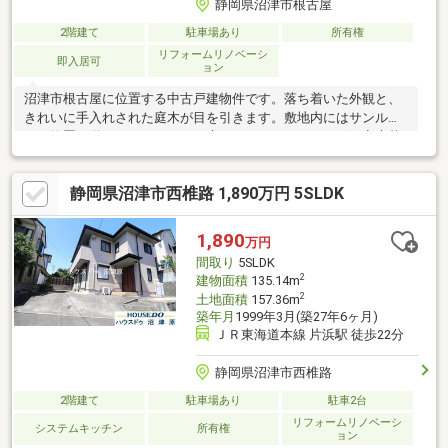
静岡県沼津市根古屋
2階建て
駐車場あり
所有権
リフォームリノベーシ
即入居可
ョン
沼津市根古屋に位置する中古戸建物件です。落ち着いた外観と、
きれいに手入れされた庭木が目を引きます。敷地内にはサンルー
ムや物置を備えたゆとりあるお庭があり、ガーデニングや家庭菜
園を存分に楽しめるのが大きな魅力です。間取りは使い勝手の良
い4DK。リビングは大きな窓からサンルームへと繋がり、明るく
静岡県沼津市西椎路 1,890万円 5SLDK
開放的な空間が広がります。2階には遠くに山並みを望める日当た
り・風通し良好なバルコニーを完備。また、手すりを複数設置し
た浴室や、勝手口のある便利な洗面脱衣所など、日々の暮らしや
1,890
万円
すさにもしっかりと配慮されています。水回りはクリーニング済
間取り
5SLDK
みで快適にお使いいただけます。
2
建物面積
135.14m
2
土地面積
157.36m
築年月
1999年3月(築27年6ヶ月)
ＪＲ東海道本線 片浜駅 徒歩22分
静岡県沼津市西椎路
2階建て
駐車場あり
駐車2台
リフォームリノベーシ
システムキッチン
所有権
ョン