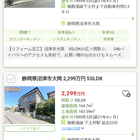
築年月
1995年5月(築31年4ヶ月)
御殿場線下土狩まで自動車利用2.3
キロ
静岡県沼津市大岡
2階建て
駐車場あり
駐車2台
カウンターキッチン
システムキッチン
所有権
【リフォーム完工】沼津市大岡 5SLDKの広々間取り。 246バ
イパスへのアクセスも良好で、お買い物やお出かけもスムーズ。
閑静な住宅街で静かにお過ごしいただける立地。是非ご見学予約
お待ちしております！
静岡県沼津市大岡 2,299万円 5SLDK
2,299
万円
間取り
5SLDK
2
建物面積
164.7m
2
土地面積
163.59m
築年月
1995年5月(築31年4ヶ月)
御殿場線 下土狩駅 徒歩23分
その他の交通
パノラマあり
静岡県沼津市大岡