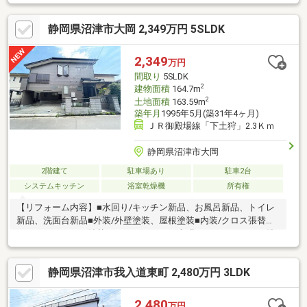
の新築ならほぼ全ての物件ご案内可能です♪②住宅ローンの事前
審査を『無料』で代行いたします！ ※FP技能士がご相談を受け
静岡県沼津市大岡 2,349万円 5SLDK
お客様にあった金融機関をご提案♪③購入後のサポートをいたし
ます！ ※買ったあとが本当のお付き合いです♪お家の不具合や税
申告・補助金申請もお手伝い♪④購入後のリフォーム工事・外構
2,349
万円
工事を自社で承ります♪自社でできるから金額もお安くすることが
間取り
5SLDK
可能です♪
2
建物面積
164.7m
2
土地面積
163.59m
築年月
1995年5月(築31年4ヶ月)
ＪＲ御殿場線「下土狩」2.3Ｋｍ
静岡県沼津市大岡
2階建て
駐車場あり
駐車2台
システムキッチン
浴室乾燥機
所有権
【リフォーム内容】■水回り/キッチン新品、お風呂新品、トイレ
新品、洗面台新品■外装/外壁塗装、屋根塗装■内装/クロス張替
え、フローリング貼替え、フローリング上張り、フロアタイル貼
り、畳表替え、障子貼替え、クッションフロア張替え、一部建具
交換■その他/室内クリーニング、白蟻点検
静岡県沼津市我入道東町 2,480万円 3LDK
2,480
万円