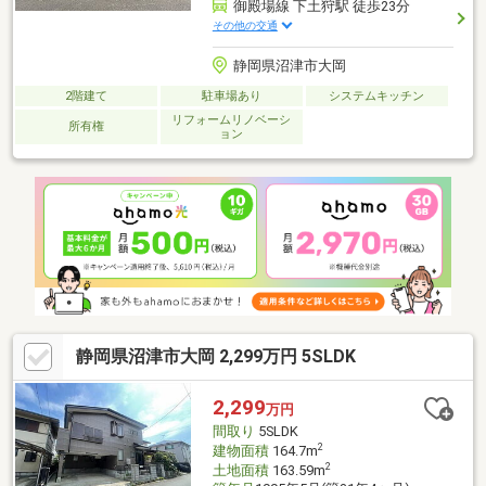
御殿場線 下土狩駅 徒歩23分
その他の交通
静岡県沼津市大岡
2階建て
駐車場あり
システムキッチン
リフォームリノベーシ
所有権
ョン
静岡県沼津市大岡 2,299万円 5SLDK
2,299
万円
間取り
5SLDK
2
建物面積
164.7m
2
土地面積
163.59m