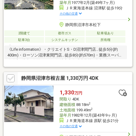
築年月
1977年2月(築49年7ヶ月)
ＪＲ東海道本線 沼津駅 徒歩19分
その他の交通
静岡県沼津市本松下
2階建て
都市ガス
駐車場あり
駐車3台
システムキッチン
所有権
《Life information》・クリエイトS・D沼津間門店…徒歩5分(約
400m)・ローソン沼津東間門店…徒歩8分(約570m)・業務スーパー
錦町店…徒歩9分(約650m)・沼津市立集明小学校…徒歩9分(約
680m)・沼津市立第二中学校…徒歩8分(約570m)■富士急行バス
「西高入口」バス停徒歩3分■集明小・第二中■中学校はR9年4月に
静岡県沼津市根古屋 1,330万円 4DK
第一中と統合予定■契約不適合責任：免責■未登記の物置小屋あり
■建ぺい率：角地緩和+10％■現況渡し■上水道：一部井戸利用■リ
フォーム有：キッチン
1,330
万円
間取り
4DK
2
建物面積
88.18m
2
土地面積
199.49m
築年月
1982年12月(築43年9ヶ月)
ＪＲ東海道本線 原駅 徒歩21分
その他の交通