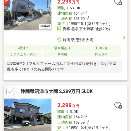
2,299
万円
居室フローリング、全居室６畳以上、小学校 徒歩10分以内、ルー
間取り
5SLDK
フバルコニー、屋上、納戸、ビルトインガレージ
2
建物面積
164.7m
2
土地面積
163.59m
築年月
1995年5月(築31年4ヶ月)
御殿場線 下土狩駅 徒歩29分
静岡県沼津市大岡
2階建て
駐車場あり
駐車2台
システムキッチン
所有権
即入居可
◎2026年2月フルリフォーム済み！◎全部屋収納付き！◎お部屋
数も多くゆとりのある間取りです
静岡県沼津市大岡 2,299万円 5LDK
2,299
万円
間取り
5LDK
2
建物面積
164.7m
2
土地面積
163.59m
築年月
1995年5月(築31年4ヶ月)