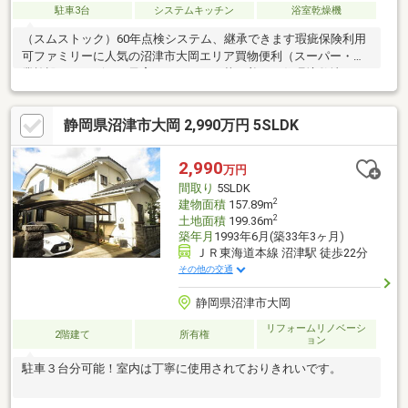
駐車3台
システムキッチン
浴室乾燥機
（スムストック）60年点検システム、継承できます瑕疵保険利用
可ファミリーに人気の沼津市大岡エリア買物便利（スーパー・商
業施設・コンビニ）子育てにやさしい落ち着いた住環境敷地97
坪。ガーデニング・家庭菜園・BBQが楽しめますLDKと一体利用
可能な和室床の間付の情緒漂う和室豊富な収納スペース風通しの
静岡県沼津市大岡 2,990万円 5SLDK
よい両面バルコニー南バルコニーでお洗濯も快適カースペース3台
2021年3月：外壁全面改修済2024年3月：外装リフォーム済2024年
8月：床・壁・天井リフォーム済2024年8月：水周りリフォーム済
2,990
万円
私道について 位置指定道路：あり ／ 持分：2/10
間取り
5SLDK
2
建物面積
157.89m
2
土地面積
199.36m
築年月
1993年6月(築33年3ヶ月)
ＪＲ東海道本線 沼津駅 徒歩22分
その他の交通
静岡県沼津市大岡
リフォームリノベーシ
2階建て
所有権
ョン
駐車３台分可能！室内は丁寧に使用されておりきれいです。