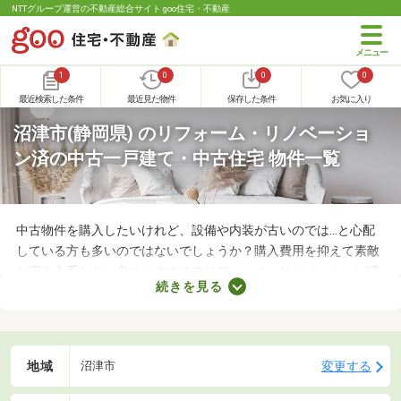
NTTグループ運営の不動産総合サイト goo住宅・不動産
1
0
0
0
最近検索した条件
最近見た物件
保存した条件
お気に入り
沼津市(静岡県) のリフォーム・リノベーショ
ン済の中古一戸建て・中古住宅 物件一覧
中古物件を購入したいけれど、設備や内装が古いのでは…と心配
している方も多いのではないでしょうか？購入費用を抑えて素敵
な家を入手したい方におすすめのリフォーム・リノベーション済
続きを見る
みの中古一軒家を紹介します。築年数が古くても新しい設備が整
っていたり、ニーズにあう間取りに変更されていたりするので、
快適に暮らせますよ。
地域
変更する
沼津市