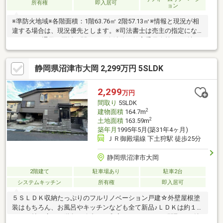
所有権
即入居可
ョン
※準防火地域※各階面積：1階63.76㎡ 2階57.13㎡※情報と現況が相
違する場合は、現況優先とします。※司法書士は売主の指定にな
ります。※通学の区域に関しては自治体や教育委員会等にご確認
ください。
静岡県沼津市大岡 2,299万円 5SLDK
2,299
万円
間取り
5SLDK
2
建物面積
164.7m
2
土地面積
163.59m
築年月
1995年5月(築31年4ヶ月)
ＪＲ御殿場線 下土狩駅 徒歩25分
静岡県沼津市大岡
2階建て
駐車場あり
駐車2台
システムキッチン
所有権
即入居可
５ＳＬＤＫ収納たっぷりのフルリノベーション戸建☆外壁屋根塗
装はもちろん、お風呂やキッチンなども全て新品♪ＬＤＫは約１
９．６帖と広々！階段の途中にも和室があったりなど間取りも魅