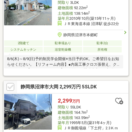
間取り
3LDK
2
建物面積
92.22m
2
土地面積
138.14m
築年月
2010年10月(築15年11ヶ月)
ＪＲ東海道本線 沼津駅 徒歩22分
静岡県沼津市本郷町
2階建て
駐車場あり
駐車2台
システムキッチン
浴室乾燥機
所有権
8/6(木)～8/9(日)予約制見学会開催※当日予約OK。ご希望日をお知
らせください。【リフォーム内容】●内装工事クロス張替え、ク
リーニング【おすすめポイント】・雨漏り、構造上主要な部分の
欠陥や・腐食、給排水管の故障や漏水についてお引渡しより２年
間保証・シロアリ防除工事施工後5年間保証【周辺施設】・沼津市
静岡県沼津市大岡 2,299万円 5SLDK
立第四小学校750ｍ（徒歩10分）・沼津市立第四中学校200ｍ（徒
歩3分）・セブンイレブン沼津御幸町店様500ｍ（徒歩7分）・武
藤病院1100ｍ（徒歩14分）※本物件は条件により住宅ローン減税
2,299
万円
が適用されます。詳しくはお問合せください。
間取り
5SLDK
2
建物面積
164.7m
2
土地面積
163.59m
築年月
1995年5月(築31年4ヶ月)
ＪＲ御殿場線「下土狩」2.3Ｋｍ