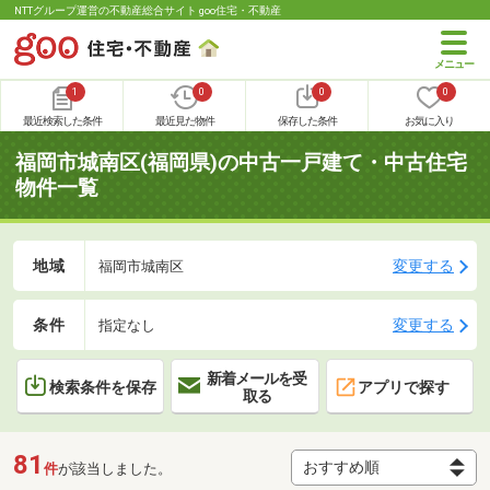
NTTグループ運営の不動産総合サイト goo住宅・不動産
1
0
0
0
最近検索した条件
最近見た物件
保存した条件
お気に入り
福岡市城南区(福岡県)の中古一戸建て・中古住宅
物件一覧
地域
変更する
福岡市城南区
条件
変更する
指定なし
新着メールを受
検索条件を保存
アプリで探す
取る
81
件
が該当しました。