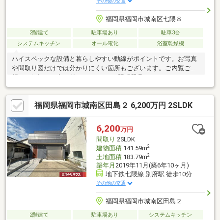
その他の交通
福岡県福岡市城南区七隈８
2階建て
駐車場あり
駐車3台
システムキッチン
オール電化
浴室乾燥機
ハイスペックな設備と暮らしやすい動線がポイントです。お写真
や間取り図だけでは分かりにくい箇所もございます。ご内覧ご希
望はお気軽にお申し付けください。※照明器具、エアコン、カー
テン類は現状(設置済)のままお引渡し可能です。※造り付けの家具
以外の家具やインテリア小物関係はお引渡しに含みません。(お引
福岡県福岡市城南区田島２ 6,200万円 2SLDK
渡し不可)
6,200
万円
間取り
2SLDK
2
建物面積
141.59m
2
土地面積
183.79m
築年月
2019年11月(築6年10ヶ月)
地下鉄七隈線 別府駅 徒歩10分
その他の交通
福岡県福岡市城南区田島２
2階建て
駐車場あり
システムキッチン