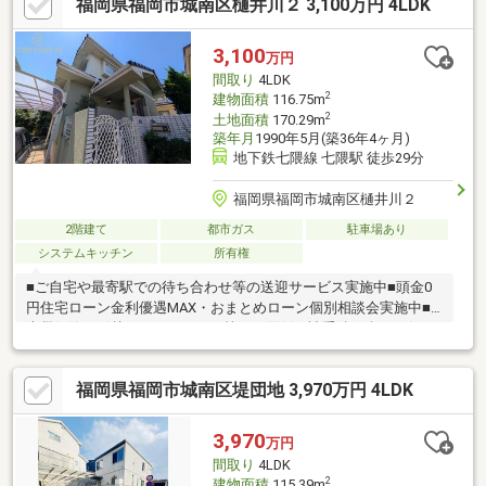
福岡県福岡市城南区樋井川２ 3,100万円 4LDK
平置き区画（幅約3.35m×奥行約5.8m）■複層サッシガラス採用■
オール電化※前面道路に都市ガス配管がありますが、本物件はオ
ール電化です。
3,100
万円
間取り
4LDK
2
建物面積
116.75m
2
土地面積
170.29m
築年月
1990年5月(築36年4ヶ月)
地下鉄七隈線 七隈駅 徒歩29分
福岡県福岡市城南区樋井川２
2階建て
都市ガス
駐車場あり
システムキッチン
所有権
■ご自宅や最寄駅での待ち合わせ等の送迎サービス実施中■頭金0
円住宅ローン金利優遇MAX・おまとめローン個別相談会実施中■
火災保険・引越し・リフォーム等々の面倒な諸手続き全てお任せ
ください■住宅ローン複数行一括申込可能（弊社ではローン代行0
円）
福岡県福岡市城南区堤団地 3,970万円 4LDK
3,970
万円
間取り
4LDK
2
建物面積
115.39m