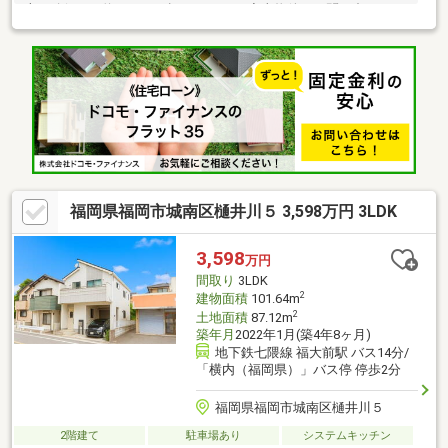
上を確保した約103.78㎡超の4SＬＤＫ◆当物件のお問い合わせ
は、ＦＵＫＵＹＡ早良店までお願い致します◆ＦＵＫＵＹＡ早良
店は、地下鉄七隈線「賀茂」駅まで徒歩５分の位置にあり、駐車
場17台確保して皆様をお迎えする準備をしております。お電話、
メール、ご来店随時受付中です。お気軽に問い合わせください。
※駐車台数は車種による※Sは納戸です
福岡県福岡市城南区樋井川５ 3,598万円 3LDK
3,598
万円
間取り
3LDK
2
建物面積
101.64m
2
土地面積
87.12m
築年月
2022年1月(築4年8ヶ月)
地下鉄七隈線 福大前駅 バス14分/
「横内（福岡県）」バス停 停歩2分
福岡県福岡市城南区樋井川５
2階建て
駐車場あり
システムキッチン