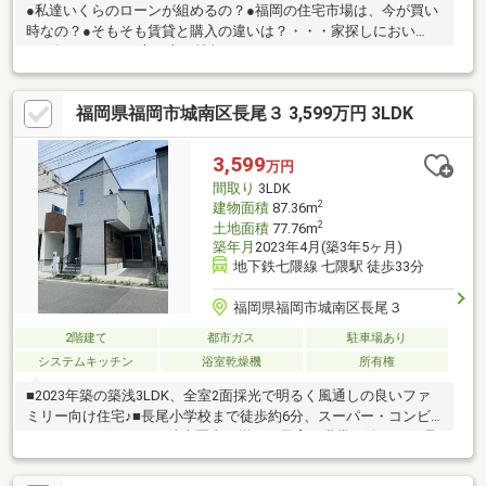
●私達いくらのローンが組めるの？●福岡の住宅市場は、今が買い
時なの？●そもそも賃貸と購入の違いは？・・・家探しにおい
て、知っておいた方が良い情報はたくさんありますが、いくらネ
ットで検索しても分かりにくいことがあります。こんなこと聞い
ていいのかなという疑問、不安すべて解決していきましょう♪～繋
福岡県福岡市城南区長尾３ 3,599万円 3LDK
ぐをつくる～わたしたちはお客様の住まいと共に歩んでいくこと
を第一とします。既存のサービスと一線を画した不動産購入後の
フォロー体制を敷くことでお客様の住まいと生活を常にアップグ
3,599
万円
レードしていくことを目的とし、提案したことすべてに責任を持
間取り
3LDK
ち続けます。リンクアンドデザイン株式会社
2
建物面積
87.36m
2
土地面積
77.76m
築年月
2023年4月(築3年5ヶ月)
地下鉄七隈線 七隈駅 徒歩33分
福岡県福岡市城南区長尾３
2階建て
都市ガス
駐車場あり
システムキッチン
浴室乾燥機
所有権
■2023年築の築浅3LDK、全室2面採光で明るく風通しの良いファ
ミリー向け住宅♪■長尾小学校まで徒歩約6分、スーパー・コンビ
ニ・ドラッグストアも徒歩圏内に揃い、子育て世帯に嬉しい住環
境！■食洗機付き対面キッチンや浴室乾燥機、追焚機能など毎日
の暮らしを快適にする設備が充実☆■全居室収納に加え、駐車場1