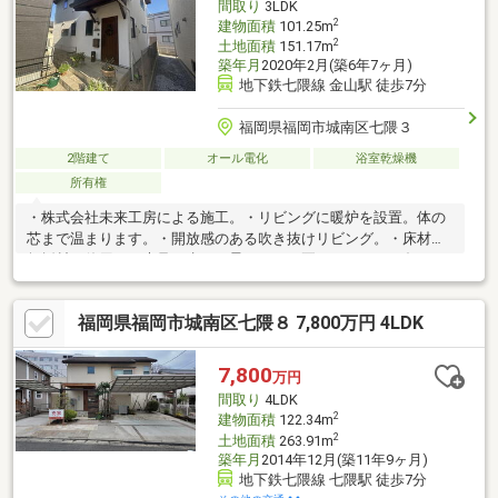
間取り
3LDK
2
建物面積
101.25m
2
土地面積
151.17m
築年月
2020年2月(築6年7ヶ月)
地下鉄七隈線 金山駅 徒歩7分
福岡県福岡市城南区七隈３
2階建て
オール電化
浴室乾燥機
所有権
・株式会社未来工房による施工。・リビングに暖炉を設置。体の
芯まで温まります。・開放感のある吹き抜けリビング。・床材は
無垢材を使用。 素足で歩くと柔らかく、夏はひんやり、冬はぬ
くもりを感じられます。・壁は漆喰で統一（外壁は天然スイス漆
喰、内装は田川の城かべ）。 漆喰のメリットは、耐久性、調湿
福岡県福岡市城南区七隈８ 7,800万円 4LDK
性、消臭・抗菌性、耐火性、デザイン性など多岐にわたりま
す。・一部にウィリアム・モリスの壁紙を採用した上質なデザイ
ン。・1階の書斎、2階吹き抜け周囲をはじめ圧倒的な本の収納
7,800
万円
力。・2階小上がりの和室スペースでは、寝転んでくつろげます。
間取り
4LDK
お子様が勉強するスペースにもぴったりです。
2
建物面積
122.34m
2
土地面積
263.91m
築年月
2014年12月(築11年9ヶ月)
地下鉄七隈線 七隈駅 徒歩7分