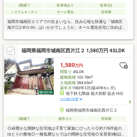
2階建て
駐車場あり
駐車2台
システムキッチン
オール電化
所有権
福岡市城南区エリアでの住まいなら、住み心地も快適な「城南区
南片江2‐813‐30」はいかがでしょうか。オール電化住宅に住めば
火災リスクが少なくなり、毎日の生活も安心です。利便性に優
れ、家族で暮らすにもピッタリな4LDKです。家族が多い方には、
2台の駐車が可能なので、便利です。実りある充実した生活が出来
福岡県福岡市城南区西片江２ 1,580万円 4SLDK
るお住まいを探すなら、当社にお任せください。住まいが変われ
ば、人生が変わります。ぜひご検討ください(^_^)
1,580
万円
間取り
4SLDK
2
建物面積
103.78m
2
土地面積
584.65m
築年月
1983年3月(築43年6ヶ月)
地下鉄七隈線 福大前駅 徒歩16分
その他の交通
福岡県福岡市城南区西片江２
2階建て
都市ガス
所有権
◇緑豊かな閑静な住宅地は子育て家族にぴったり◇約176坪超の
ゆとりの敷地◇一種低層ならではの閑静な住宅地◇全居室6帖以