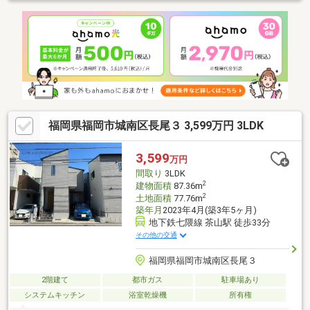
にできます！物件選びの基準が分からない。住宅ローンが心配。
分からない事が多すぎて中々踏み出せない。初めて物件を購入さ
れる方々は皆そうです。何でもご相談ください。誠心誠意ご対応
いたします。◆中古マンションのことなら『バージョンes』まで
◆ご見学、ご相談はこちら↓↓↓TEL 092-707-2706まずはお気軽に
ご相談ください。
福岡県福岡市城南区長尾３ 3,599万円 3LDK
3,599
万円
間取り
3LDK
2
建物面積
87.36m
2
土地面積
77.76m
築年月
2023年4月(築3年5ヶ月)
地下鉄七隈線 茶山駅 徒歩33分
その他の交通
福岡県福岡市城南区長尾３
2階建て
都市ガス
駐車場あり
システムキッチン
浴室乾燥機
所有権