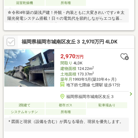
浴室乾燥機
所有権
☆令和4年築の築浅戸建！外観・内装ともに大変きれいです♪☆太
陽光発電システム搭載！日々の電気代を節約しながらエコな暮ら
しを実現♪☆傾斜のある天井がインテリアのアクセントになりオ
シャレな印象に♪☆駐車スペース確保！通勤やお出かけにも便利
♪☆バス停まで徒歩約2分で天神・博多方面へのアクセスも良好で
福岡県福岡市城南区友丘３ 2,970万円 4LDK
す♪
2,970
万円
間取り
4LDK
2
建物面積
124.22m
2
土地面積
173.37m
築年月
1993年5月(築33年4ヶ月)
地下鉄七隈線 七隈駅 徒歩17分
福岡県福岡市城南区友丘３
2階建て
都市ガス
駐車場あり
システムキッチン
所有権
＊図面と現状（設備を含む）が異なる場合、現状を優先します。