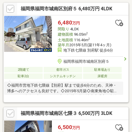
福岡県福岡市城南区別府５ 6,480万円 4LDK
6,480
万円
間取り
4LDK
2
建物面積
96.05m
2
土地面積
116.46m
築年月
2015年5月(築11年4ヶ月)
地下鉄七隈線 別府駅 徒歩6分
福岡県福岡市城南区別府５
2階建て
都市ガス
駐車場あり
駐車2台
システムキッチン
床暖房
◇福岡市営地下鉄七隈線【別府】駅まで徒歩6分のため、天神・
博多へのアクセスも良好です。◇2015年5月築◇南東角地◇駐車
スペース2台分（車種による）◇平坦地／整形地◇床暖房／太陽
光発電／浄水器／テレビモニター付インターホン
福岡県福岡市城南区七隈３ 6,500万円 3LDK
6,500
万円