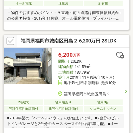
オール電化
床暖房
所有権
－物件のおすすめポイント－▼立地・前面道路は南東側幅員約6m
の公道▼特徴・2019年11月築、オール電化住宅・プライバシーが
保たれやすい2階リビング設計・LDKは約16.5帖、各洋室は8帖以
上の広さ有・リビングを見渡せる対面式キッチン・キッチンと洗
面室が近く家事動線良好・多目的に利用可能な約3.7帖納屋付・
福岡県福岡市城南区田島２ 6,200万円 2SLDK
広々とした南東向きキャンティベランダ・駐車2台可能(電動シャ
ッター付車庫／車種による)▼周辺環境・イオンスタイル笹丘 徒
歩10分(約800m)■ ご希望の住まい探しをお手伝いします
6,200
万円
━━━━━・・・物件の詳細・ご相談はお気軽にお問い合わせく
間取り
2SLDK
ださい。
2
建物面積
141.59m
2
土地面積
183.79m
築年月
2019年11月(築6年10ヶ月)
地下鉄七隈線 別府駅 徒歩10分
福岡県福岡市城南区田島２
2階建て
駐車場あり
駐車3台
設計住宅性能評価付
建設住宅性能評価付
システムキッチン
■2019年築の『ヘーベルハウス』のお住まいです。■2台分のビル
トインガレージと2台分のカースペースの計4台駐車可能。■オー
ル電化住宅に太陽光発電4.8Kw、蓄電池5.6Kw搭載！！■リビン