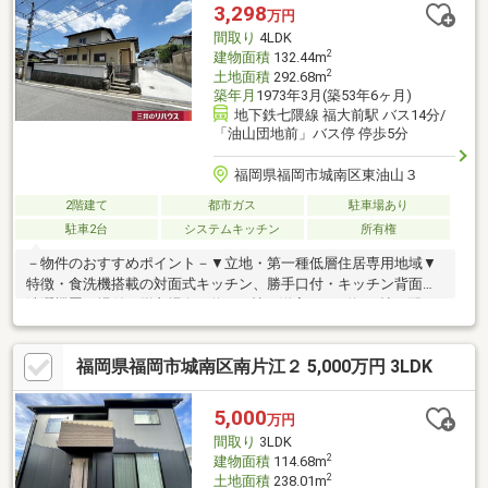
に駐車スペースが確保されており室内は令和8年6月にハウスクリ
3,298
万円
ーニングが完了しているためすぐにお住まいいただけます
間取り
4LDK
2
建物面積
132.44m
2
土地面積
292.68m
築年月
1973年3月(築53年6ヶ月)
地下鉄七隈線 福大前駅 バス14分/
「油山団地前」バス停 停歩5分
福岡県福岡市城南区東油山３
2階建て
都市ガス
駐車場あり
駐車2台
システムキッチン
所有権
－物件のおすすめポイント－▼立地・第一種低層住居専用地域▼
特徴・食洗機搭載の対面式キッチン、勝手口付・キッチン背面に
洗濯機置き場付の脱衣場有・約10.2帖の洋室にWIC約4.6帖を配
置・各居室・1階廊下に収納スペース有・敷地面積約88.53坪、縦
列2台駐車可能(車種による)・2026年7月 駐車場増設・庭整地済
福岡県福岡市城南区南片江２ 5,000万円 3LDK
▼2026年7月室内リフォーム済【張替】クロス、畳表替え、襖、
CF【その他】巾木一部交換 他▼周辺環境・片江中央公園 徒歩4分
(約280m)■ ご希望の住まい探しをお手伝いします
5,000
万円
━━━━━・・・物件の詳細・ご相談はお気軽にお問い合わせく
間取り
3LDK
ださい。
2
建物面積
114.68m
2
土地面積
238.01m