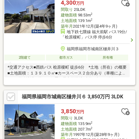
4,300
万円
間取り
2SLDK
2
建物面積
98.53m
2
土地面積
139.1m
築年月
2021年12月(築4年9ヶ月)
地下鉄七隈線 福大前駅 バス19分/
「桧原榎町」バス停 停歩6分
福岡県福岡市城南区樋井川３
2階建て
都市ガス
所有権
*交通アクセス■西鉄バス 桧原榎町 徒歩6分 *土地（所在）の概要
■土地面積：１３９.１０㎡■カースペース２台分あり（車種によ
る）■用途地域：第一種低層住居専用地域*建物の概要■築年月 ：
２０２１年１２月築■建物面積：９８.５３㎡■構造：木造合金メッ
キ銅板ぶき２階建て■間取り ：２SLDK
福岡県福岡市城南区樋井川６ 3,850万円 3LDK
3,850
万円
間取り
3LDK
2
建物面積
135.9m
2
土地面積
207.7m
築年月
1997年12月(築28年9ヶ月)