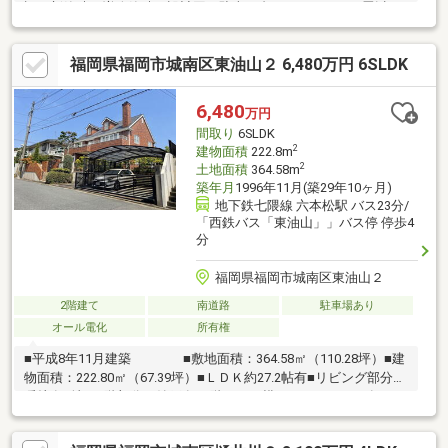
証、新築時・増改築時の設計図、駐車２台可、ＬＤＫ１８畳以
上、スーパー 徒歩10分以内、システムキッチン、浴室乾燥機、陽
当り良好、全居室収納、駅まで平坦、角地、整形地、シャワー付
福岡県福岡市城南区東油山２ 6,480万円 6SLDK
洗面化粧台、対面式キッチン、バリアフリー、トイレ２ヶ所、２
階建、南面バルコニー、複層ガラス、オートバス、温水洗浄便
座、南庭、床下収納、浴室に窓、吹抜け、ＴＶモニタ付インター
6,480
万円
ホン、都市近郊、通風良好、全居室フローリング、南西向き、パ
間取り
6SLDK
ントリー（食器・食品の収納庫）、全居室６畳以上、シューズイ
2
建物面積
222.8m
ンクローク、全室２面採光
2
土地面積
364.58m
築年月
1996年11月(築29年10ヶ月)
地下鉄七隈線 六本松駅 バス23分/
「西鉄バス「東油山」」バス停 停歩4
分
福岡県福岡市城南区東油山２
2階建て
南道路
駐車場あり
オール電化
所有権
■平成8年11月建築 ■敷地面積：364.58㎡（110.28坪）■建
物面積：222.80㎡（67.39坪）■ＬＤＫ約27.2帖有■リビング部分に
暖炉有■地下1階部分に納戸有■1階ＬＤＫ横にウッドデッキ有■キ
ッチン横にユーティリティ・パントリー有■普通自動車並列3台駐
車可能※車種による※カーポート区画（幅約4.95m×奥行約5.8m）※