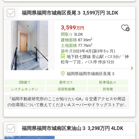
福岡県福岡市城南区長尾３ 3,599万円 3LDK
3,599
万円
間取り
3LDK
2
建物面積
87.36m
2
土地面積
77.76m
築年月
2023年4月(築3年5ヶ月)
地下鉄七隈線 茶山駅 バス5分/「神
松寺一丁目」バス停 停歩12分
福岡県福岡市城南区長尾３
2階建て
都市ガス
駐車場あり
システムキッチン
浴室乾燥機
所有権
『福岡不動産研究所のここが知りたいQA』Q 交通アクセスや周辺
の住環境について教えてくださいA スーパーやドラッグストアが
歩いてすぐの場所にあり長尾小学校も近いため子育て世代にも大
変便利な住環境ですQ 築浅物件とのことですが室内の設備はどう
なっていますかA 令和5年4月築のため食器洗浄乾燥機や浴室乾燥
福岡県福岡市城南区東油山３ 3,298万円 4LDK
機に加えて追焚機能など築浅ならではの充実した最新設備が揃っ
ていますQ 駐車場や室内の状況について教えてくださいA 敷地内