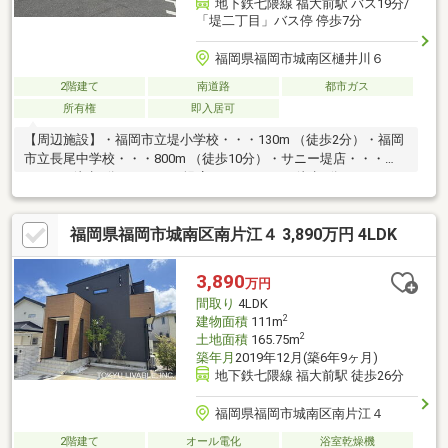
地下鉄七隈線 福大前駅 バス19分/
「堤二丁目」バス停 停歩7分
福岡県福岡市城南区樋井川６
2階建て
南道路
都市ガス
所有権
即入居可
【周辺施設】・福岡市立堤小学校・・・130m （徒歩2分）・福岡
市立長尾中学校・・・800m （徒歩10分）・サニー堤店・・・
480m （徒歩6分）・ナフコ堤店・・・160ｍ（徒歩2分）・ローソ
ン城南堤店・・・310ｍ（徒歩4分）・樋井川南公園・・・160ｍ
（徒歩2分）・マルキョウ東油山店・・・800ｍ（徒歩10分）お気
福岡県福岡市城南区南片江４ 3,890万円 4LDK
軽にお問い合わせください！
3,890
万円
間取り
4LDK
2
建物面積
111m
2
土地面積
165.75m
築年月
2019年12月(築6年9ヶ月)
地下鉄七隈線 福大前駅 徒歩26分
福岡県福岡市城南区南片江４
2階建て
オール電化
浴室乾燥機