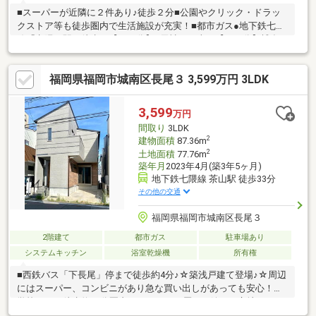
■スーパーが近隣に２件あり♪徒歩２分■公園やクリック・ドラッ
クストア等も徒歩圏内で生活施設が充実！■都市ガス●地下鉄七隈
線「七隈」駅 徒歩で【３２分】●天神まで車で【１０分】博多
まで車で【１２分】●スーパー【ハローデイ長尾】徒歩で【２
分】●※【長尾小学校】 ※【友泉中学校】●借入金額【３５９９万
福岡県福岡市城南区長尾３ 3,599万円 3LDK
円】金利【０．９７５％】返済期間【３５年】※月々返済【１０
１，１７５円】返済期間【５０年】※月々返済【７５，８１１
円】●住宅ローン●資金計画●税金関係●購入の流れを全て分かりや
3,599
万円
すくご説明いたします。
間取り
3LDK
2
建物面積
87.36m
2
土地面積
77.76m
築年月
2023年4月(築3年5ヶ月)
地下鉄七隈線 茶山駅 徒歩33分
その他の交通
福岡県福岡市城南区長尾３
2階建て
都市ガス
駐車場あり
システムキッチン
浴室乾燥機
所有権
■西鉄バス「下長尾」停まで徒歩約4分♪☆築浅戸建て登場♪☆周辺
にはスーパー、コンビニがあり急な買い出しがあっても安心！小
学校までは徒歩約10分圏内でファミリー層にも嬉しい立地です！
☆全室約6帖以上！ご家族との時間、自分だけ時間の両方を大切