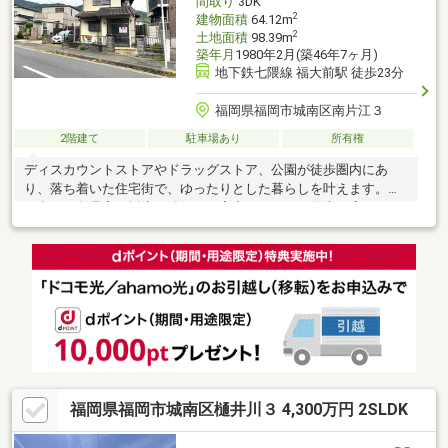
間取り
3DK
5分(約330m)
2
建物面積
64.12m
2
土地面積
98.39m
築年月
1980年2月(築46年7ヶ月)
地下鉄七隈線 福大前駅 徒歩23分
福岡県福岡市城南区南片江３
2階建て
駐車場あり
所有権
ディスカウントストアやドラッグストア、公園が徒歩圏内にあ
り、落ち着いた住宅街で、ゆったりとした暮らしを叶えます。窓
が多く、各居室に採光を確保し、室内にやさしい陽光が広がる
3DK。在宅時間が長い方にも嬉しい住環境です。築40年の味わい
を活かしながら、自分好みにリフォームも楽しめます。「レトロ
感」と「暮らしやすさ」を両立した住まいです。窓が多く、室内
にやさしい陽光が広がる3DK。風通しも良く、季節を感じながら
心地よく暮らせます。
福岡県福岡市城南区樋井川３ 4,300万円 2SLDK