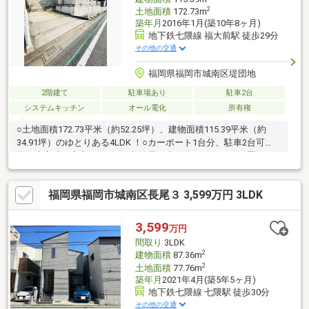
2
土地面積
172.73m
築年月
2016年1月(築10年8ヶ月)
地下鉄七隈線 福大前駅 徒歩29分
その他の交通
福岡県福岡市城南区堤団地
2階建て
駐車場あり
駐車2台
システムキッチン
オール電化
所有権
○土地面積172.73平米（約52.25坪）、建物面積115.39平米（約
34.91坪）のゆとりある4LDK ！○カーポート1台分、駐車2台可
能！来客時も安心ですね。○収納量が多い為、ファミリー層にお
すすめ！お部屋をすっきり片づけることが出来るので快適にお過
ごしできます！○災害に強いセキスイハイムの注文住宅！築浅美
福岡県福岡市城南区長尾３ 3,599万円 3LDK
邸です！○オール電化、太陽光発電システム搭載！光熱費の削減
ができお財布に優しいです！○お庭付で家族団らんの時間をお過
ごしいただけます！○堤丘小学校徒歩約10分！長尾中学校徒歩約
3,599
万円
10分！通学の安全性も高いです！○資金計画やローンのご相談も
間取り
3LDK
承っております！
2
建物面積
87.36m
2
土地面積
77.76m
築年月
2021年4月(築5年5ヶ月)
地下鉄七隈線 七隈駅 徒歩30分
その他の交通