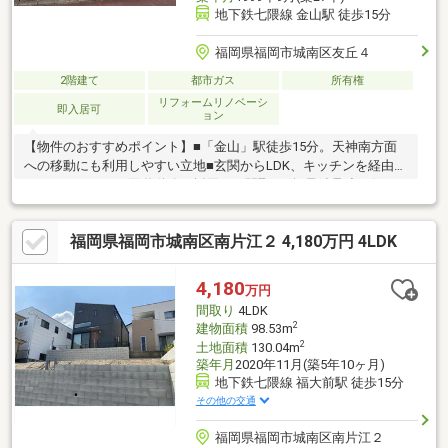
地下鉄七隈線 金山駅 徒歩15分
福岡県福岡市城南区友丘４
2階建て
都市ガス
所有権
リフォームリノベーシ
即入居可
ョン
【物件のおすすめポイント】■「金山」駅徒歩15分。天神南方面
への移動にも利用しやすい立地■玄関からLDK、キッチンを経由し
ホールへつながる回遊動線を採用した間取り■軽量鉄骨造の住
戸。平成22年に外装リフォームを実施し、外装タイル貼りや瓦葺
替えを行っています■車庫新設工事が可能な敷地で、ライフスタ
福岡県福岡市城南区南片江２ 4,180万円 4LDK
イルに応じた駐車スペースを計画できます。■各階に洗面台とト
イレを配置し、上下階どちらでも身支度や手洗いがしやすい間取
り【周辺環境のおすすめポイント】■福岡市立金山小学校まで徒
4,180
万円
歩8分■ウエルシアプラス友丘店まで徒歩9分■イオンスタイル笹丘
間取り
4LDK
まで徒歩14分お気軽にお問い合わせください。
2
建物面積
98.53m
2
土地面積
130.04m
築年月
2020年11月(築5年10ヶ月)
地下鉄七隈線 福大前駅 徒歩15分
その他の交通
福岡県福岡市城南区南片江２