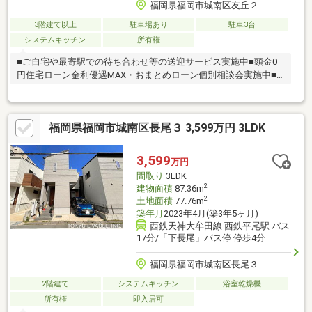
福岡県福岡市城南区友丘２
3階建て以上
駐車場あり
駐車3台
システムキッチン
所有権
■ご自宅や最寄駅での待ち合わせ等の送迎サービス実施中■頭金0
円住宅ローン金利優遇MAX・おまとめローン個別相談会実施中■
火災保険・引越し・リフォーム等々の面倒な諸手続き全てお任せ
ください■住宅ローン複数行一括申込可能（弊社ではローン代行0
円）
福岡県福岡市城南区長尾３ 3,599万円 3LDK
3,599
万円
間取り
3LDK
2
建物面積
87.36m
2
土地面積
77.76m
築年月
2023年4月(築3年5ヶ月)
西鉄天神大牟田線 西鉄平尾駅 バス
17分/「下長尾」バス停 停歩4分
福岡県福岡市城南区長尾３
2階建て
システムキッチン
浴室乾燥機
所有権
即入居可