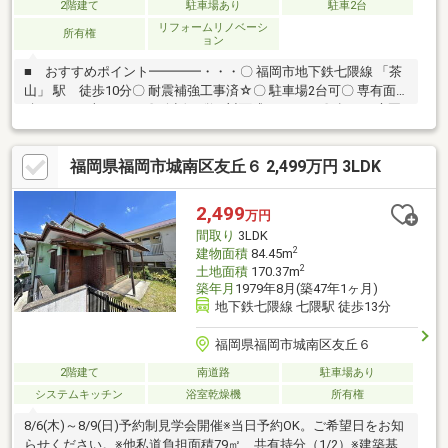
2階建て
駐車場あり
駐車2台
リフォームリノベーシ
所有権
ョン
■ おすすめポイント━━━━・・・〇 福岡市地下鉄七隈線 「茶
山」 駅 徒歩10分〇 耐震補強工事済☆〇 駐車場2台可〇 専有面
積149.71平米の5LDK〇 会話が弾む対面式キッチン 〇 趣ある庭園
あり☆〇 各所に豊富な収納スペースあり
福岡県福岡市城南区友丘６ 2,499万円 3LDK
2,499
万円
間取り
3LDK
2
建物面積
84.45m
2
土地面積
170.37m
築年月
1979年8月(築47年1ヶ月)
地下鉄七隈線 七隈駅 徒歩13分
福岡県福岡市城南区友丘６
2階建て
南道路
駐車場あり
システムキッチン
浴室乾燥機
所有権
8/6(木)～8/9(日)予約制見学会開催※当日予約OK。ご希望日をお知
らせください。※他私道負担面積79㎡ 共有持分（1/2）※建築基