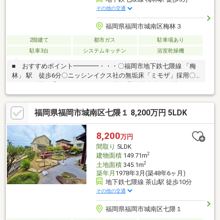
その他の交通
福岡県福岡市城南区梅林３
2階建て
都市ガス
駐車場あり
駐車3台
システムキッチン
浴室乾燥機
■ おすすめポイント━━━━・・・〇福岡市地下鉄七隈線 「梅
林」 駅 徒歩6分〇ニッシンイクス社の無垢床「ミモザ」採用〇
フッコー社の「マヂックコート」の塗り壁採用〇 約46.8帖という
圧倒的なスケールを誇るLDK〇 サウナと岩造りの露天風呂付 〇 西
南杜の湖畔公園一望可能
福岡県福岡市城南区七隈１ 8,200万円 5LDK
8,200
万円
間取り
5LDK
2
建物面積
149.71m
2
土地面積
345.1m
築年月
1978年3月(築48年6ヶ月)
地下鉄七隈線 茶山駅 徒歩10分
その他の交通
福岡県福岡市城南区七隈１