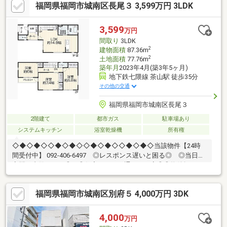
福岡県福岡市城南区長尾３ 3,599万円 3LDK
台分を確保。2026年6月に室内クリーニングを実施し、すぐに新
生活を始められます。＊＊＊＊＊＊＊＊物件選びや住宅ローンの
こと、不動産購入のなんでもココハウスにお気軽にご相談くださ
3,599
万円
い！お客様のマイホーム探しをスタートからゴールまでお手伝い
間取り
3LDK
します
2
建物面積
87.36m
2
土地面積
77.76m
築年月
2023年4月(築3年5ヶ月)
地下鉄七隈線 茶山駅 徒歩35分
その他の交通
福岡県福岡市城南区長尾３
2階建て
都市ガス
駐車場あり
システムキッチン
浴室乾燥機
所有権
◇◆◇◆◇◇◆◇◆◇◇◆◇◆◇◇◆◇◆◇当該物件【24時
間受付中】 092-406-6497 ◎レスポンス遅いと困る◎ ◎当日・
夜間に内覧したい◎ ◎住宅ローン・通るか不安◎◎物件探し・
まず何からすればいい？◎小さなことからなんでも・いつでも♪〇
令和5年築×3LDK、築浅の快適戸建て♪〇新耐震基準・住宅ローン
福岡県福岡市城南区別府５ 4,000万円 3DK
控除利用可♪〇駐車場付きで安心のカーライフ♪【教育】◆長尾小
学校：徒歩6分◆友泉中学校：徒歩14分【暮らし】◆HalloDay(ハ
ローデイ) 長尾店：徒歩2分◆大賀薬局 長尾店：徒歩2分
4,000
万円
◇◆◇◆◇◇◆◇◆◇◇◆◇◆◇◇◆◇◆◇