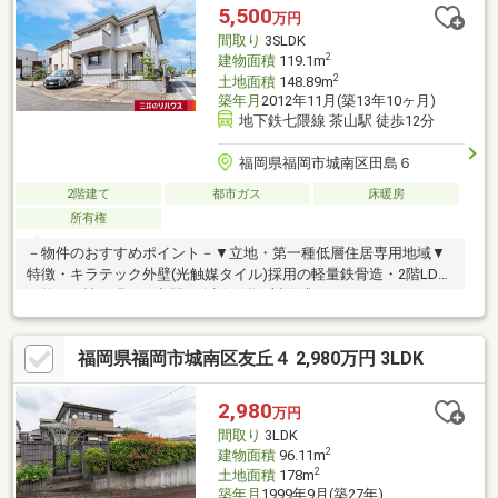
の広さを確保し、全室にクローゼット収納を完備。 約6.32帖の洋
5,500
万円
室は、北西向きのバルコニーに面しています。
間取り
3SLDK
2
建物面積
119.1m
2
土地面積
148.89m
築年月
2012年11月(築13年10ヶ月)
地下鉄七隈線 茶山駅 徒歩12分
福岡県福岡市城南区田島６
2階建て
都市ガス
床暖房
所有権
－物件のおすすめポイント－▼立地・第一種低層住居専用地域▼
特徴・キラテック外壁(光触媒タイル)採用の軽量鉄骨造・2階LDK
は約17.5帖の明るい空間・会話が弾む対面式キッチン、バルコニ
ーへ出入り可能・1階の洋室約10.3帖は勝手口付・SIC・大容量の
WICなど豊富な収納スペース・駐車場有(車種による)▼設備・床暖
福岡県福岡市城南区友丘４ 2,980万円 3LDK
房(LD・洋室約10.3帖)・食器洗乾燥機▼周辺環境・イオンスタイ
ル笹丘 徒歩9分(約680m)・田島小学校 徒歩8分(約600m)■ ご希望
の住まい探しをお手伝いします ━━━━━・・・物件の詳細・ご
2,980
万円
相談はお気軽にお問い合わせください。
間取り
3LDK
2
建物面積
96.11m
2
土地面積
178m
築年月
1999年9月(築27年)