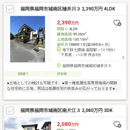
福岡県福岡市城南区樋井川３ 2,390万円 4LDK
2,390
万円
間取り
4LDK
2
建物面積
99.36m
2
土地面積
130.15m
築年月
1988年1月(築38年8ヶ月)
地下鉄七隈線 薬院駅 バス19分/
「下長尾」バス停 停歩3分
福岡県福岡市城南区樋井川３
2階建て
所有権
●土地としての検討も可能です。●第一種低層住居専用地域の閑静
な住宅街に立地。周辺は低層住宅の街並みが広がっております●
東側は樋井川が位置しており、住宅ではないため、リバーサイド
の開放感がございます●閑静な住宅街に位置しながら、東側徒歩
約2分の大通りには飲食店やスーパーが多く、生活の利便性良好で
福岡県福岡市城南区南片江３ 2,080万円 3DK
すーーライフインフォメーションーー・西長住小学校 徒歩約6分
(約410m)・長尾中学校 徒歩約5分(約330m)・ミスターマックス
長住店 徒歩約4分(約250m)・ドラックストアコスモス西長住
2,080
万円
店 徒歩約7分(約530m)・セブンイレブン樋井川4丁目店 徒歩約