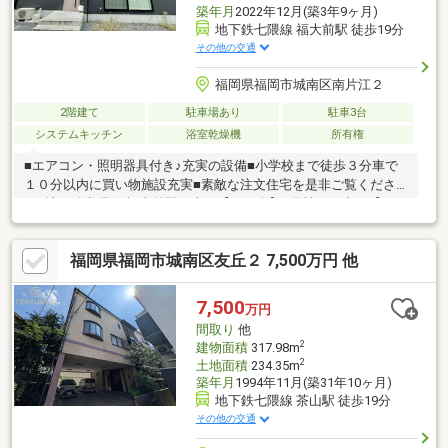
築年月
2022年12月(築3年9ヶ月)
地下鉄七隈線 福大前駅 徒歩19分
その他の交通
福岡県福岡市城南区南片江２
2階建て
駐車場あり
駐車3台
システムキッチン
浴室乾燥機
所有権
■エアコン・照明器具付き♪充実の設備■小学校まで徒歩３分車で
１０分以内に買い物施設充実■素敵な注文住宅を是非ご覧くださ
い●地下鉄七隈線 福大前駅 車で【１９分】●天神まで車で【１８
分】博多まで車で【２０分】●スーパー【サニー堤店】車で【３
分】●※【南片江小学校】 ※【片江中学校】●借入金額【５０００
福岡県福岡市城南区友丘２ 7,500万円 他
万円】金利【０．９７５％】返済期間【３５年】※月々返済【１
４０，５６１円】返済期間【５０年】※月々返済【１０５，３２
２円】●住宅ローン●資金計画●税金関係●購入の流れを全て分かり
7,500
万円
やすくご説明いたします。
間取り
他
2
建物面積
317.98m
2
土地面積
234.35m
築年月
1994年11月(築31年10ヶ月)
地下鉄七隈線 茶山駅 徒歩19分
その他の交通