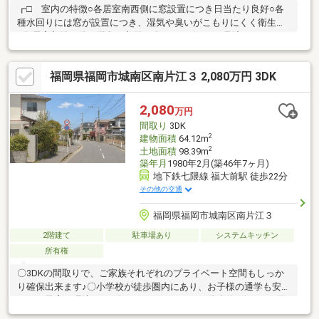
┏□ 室内の特徴○各居室南西側に窓設置につき日当たり良好○各
種水回りには窓が設置につき、湿気や臭いがこもりにくく衛生的
○各居室収納の他、階段下収納も有り○リビングを見渡せるカウン
ター式のシステムキッチン○浴室に浴室暖房換気乾燥機付き○三面
鏡、裏面収納を設けた洗面化粧台┏□ ライフインフォメーショ
福岡県福岡市城南区南片江３ 2,080万円 3DK
ン○ハローデイ長尾店：徒歩1分（約80m）○サニー長尾店：徒歩3
分（約210m）○ミニストップ福岡長尾3丁目店：徒歩1分（約
80m）○かわなみ内科：徒歩1分（約20m）○福岡市立長尾小学
2,080
万円
校：徒歩6分（約450m）○福岡市立友泉中学校：徒歩14分（約
間取り
3DK
1100m）
2
建物面積
64.12m
2
土地面積
98.39m
築年月
1980年2月(築46年7ヶ月)
地下鉄七隈線 福大前駅 徒歩22分
その他の交通
福岡県福岡市城南区南片江３
2階建て
駐車場あり
システムキッチン
所有権
〇3DKの間取りで、ご家族それぞれのプライベート空間もしっか
り確保出来ます♪〇小学校が徒歩圏内にあり、お子様の通学も安心
できる子育て環境です♪〇ドラッグストアまで徒歩約2分と、日用
品や急なお買い物にも便利な立地です♪