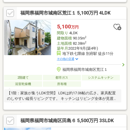
グ・ダイニングと1・2階洋室に床暖房採用！！＼ストックヘーベ
ルハウスのおすすめポイント／①60年以上耐用の構造躯体②耐
福岡県福岡市城南区荒江１ 5,100万円 4LDK
火・断熱・耐久・遮音・調湿に優れたALCコンクリート＝ヘーベ
ルを使用③リフォームしやすい設計対応性④明確なメンテナン
スプログラム⑤旭化成ホームズによる60年無償定期点検も継承
5,100
万円
間取り
4LDK
2
建物面積
90.35m
2
土地面積
82.38m
築年月
2022年9月(築4年)
地下鉄七隈線 別府駅 徒歩11分
その他の交通
福岡県福岡市城南区荒江１
2階建て
都市ガス
システムキッチン
浴室乾燥機
所有権
【1階：家族が集うLDK空間】 LDKは約17.06帖の広さ。家具配置
のしやすい縦長リビングです。 キッチンはリビング全体が見渡せ
る対面式カウンターキッチンを採用。 水回り（洗面室・浴室）と
トイレが集約されており、家事動線に配慮された間取りです。 玄
関横には、廊下から直接出入りできる独立したトイレを配置して
福岡県福岡市城南区田島６ 5,500万円 3SLDK
います。【2階：独立性と収納を確保した4居室】 階段を上がる
と、全4居室が独立した配置となっています。 各居室は5.0帖以上