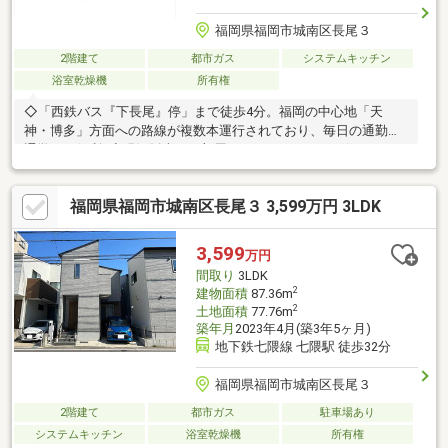
福岡県福岡市城南区長尾３
2階建て
都市ガス
システムキッチン
浴室乾燥機
所有権
◇「西鉄バス『下長尾』停」まで徒歩4分。福岡の中心地「天
神・博多」方面への路線が複数本運行されており、毎日の通勤・
通学にも便利♪◇現況販売のお部屋ですが、きれいにお住まいだ
ったことが感じられる室内環境◎◇「全居室6帖以上＋2面採光」
で明るく開放的な空間が広がります♪◇ガス乾燥機・リビングエ
福岡県福岡市城南区長尾３ 3,599万円 3LDK
アコンは、そのままご利用いただけます◎◇「ちょっと気にな
る！」そんなお気持ちの段階からでもお気軽にお問い合わせくだ
さい♪◆現況渡し※室内クリーニング済み◆瑕疵保険（国交省指
3,599
万円
定）保証付 。。。 株式会社 アイテム 。。。
間取り
3LDK
「福岡住宅ナビ」で検索！
2
建物面積
87.36m
2
土地面積
77.76m
築年月
2023年4月(築3年5ヶ月)
地下鉄七隈線 七隈駅 徒歩32分
福岡県福岡市城南区長尾３
2階建て
都市ガス
駐車場あり
システムキッチン
浴室乾燥機
所有権