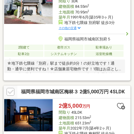
間取り
3DK
2
建物面積
84.55m
2
土地面積
70.95m
築年月
1991年6月(築35年3ヶ月)
地下鉄七隈線 別府駅 徒歩3分
その他の交通
福岡県福岡市城南区別府５
2階建て
都市ガス
駐車場あり
駐車2台
システムキッチン
浴室乾燥機
☆地下鉄七隈線「別府」駅まで徒歩約3分！の好立地です！通
勤・通学に便利ですね！☆店舗兼居宅物件です！1階はお店とし
て、2階は居宅としても活用できますね♪☆二階は各部屋収納あり
です！☆トイレも1階と2階があるので、分けて使用できますね！
☆別府小学校まで徒歩約4分！城南中学校まで徒歩約11分！お子
福岡県福岡市城南区梅林３ 2億5,000万円 4SLDK
様の通学も安心の立地です！☆周辺環境充実しています！■---------
-------周辺環境------------------■◇トライアルゴー福岡別府３丁目店
徒歩約4分◇セブンイレブン福岡田島２丁目店 徒歩約3分◇セリ
2億5,000
万円
アハローデイ別府店 徒歩約11分
間取り
4SLDK
2
建物面積
215.53m
2
土地面積
651.23m
築年月
2022年7月(築4年2ヶ月)
地下鉄七隈線 梅林駅 徒歩5分