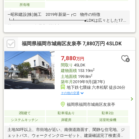
所有権
―昭和建設(株)施工 2019年新築―┏□ 物件の特徴
┗┻━━━━━━━━━━━━━━━━━●LDKは広々とした17.9
帖あります。●各居室5帖以上あり、クイーン～キングサイズのベ
ッドが据え置き可能な主寝室となります。●各居室クローゼット
付き●南側バルコニーに面し日当たり良好です。●車種によります
福岡県福岡市城南区友泉亭 7,880万円 4SLDK
がカースペース2台～3台分の広さがあります。(公共交通機関)●福
岡市地下鉄七隈線／福大前駅／徒歩約26分●西鉄バス／「博多工
業高校」停／徒歩約13分(スーパーマーケット)●マルキョウ東油山
7,880
万円
店／徒歩約17分●サニー福岡桧原店／徒歩約23分
間取り
4SLDK
2
建物面積
153.19m
2
土地面積
199.8m
築年月
2019年9月(築7年)
地下鉄七隈線 六本松駅 徒歩26分
その他の交通
福岡県福岡市城南区友泉亭
2階建て
駐車場あり
駐車2台
システムキッチン
床暖房
浴室乾燥機
土地50坪以上、市街地が近い、南側道路面す、閑静な住宅地、ジ
ェットバス、ウォークインクローゼット、建築確認完了検査済