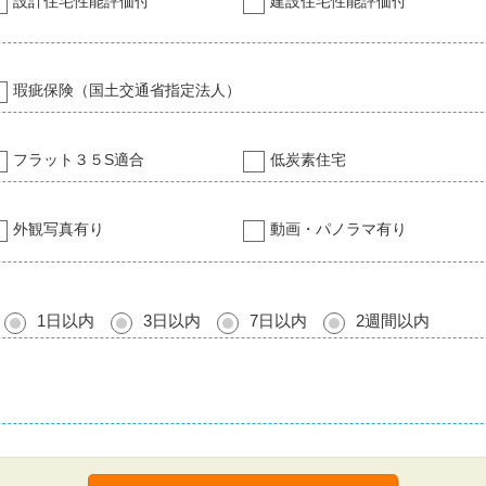
設計住宅性能評価付
建設住宅性能評価付
瑕疵保険（国土交通省指定法人）
フラット３５S適合
低炭素住宅
外観写真有り
動画・パノラマ有り
1日以内
3日以内
7日以内
2週間以内