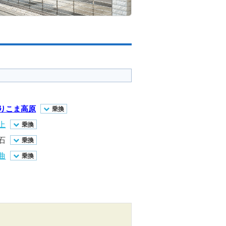
りこま高原
乗換
上
乗換
石
乗換
曲
乗換