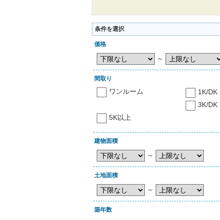
条件を選択
価格
～
間取り
ワンルーム
1K/DK
3K/DK
5K以上
建物面積
～
土地面積
～
築年数