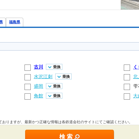
県
福島県
古川
く
乗換
水沢江刺
北
乗換
盛岡
雫
乗換
角館
大
乗換
しておりますが、最新かつ正確な情報は各鉄道会社のサイトにてご確認ください。