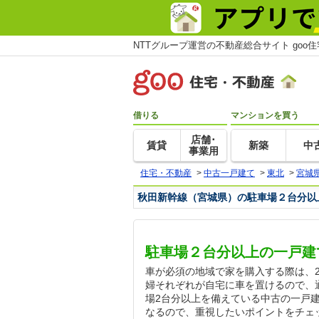
NTTグループ運営の不動産総合サイト goo
借りる
マンションを買う
店舗･
賃貸
新築
中
事業用
住宅・不動産
>
中古一戸建て
>
東北
>
宮城
秋田新幹線（宮城県）の駐車場２台分以
駐車場２台分以上の一戸建
車が必須の地域で家を購入する際は、
婦それぞれが自宅に車を置けるので、
場2台分以上を備えている中古の一戸
なるので、重視したいポイントをチェ