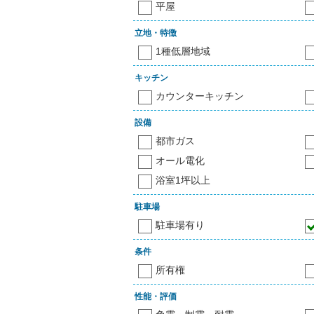
平屋
立地・特徴
1種低層地域
キッチン
カウンターキッチン
設備
都市ガス
オール電化
浴室1坪以上
駐車場
駐車場有り
条件
所有権
性能・評価