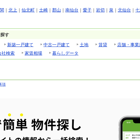
関
｜
北上
｜
仙北町
｜
土崎
｜
郡山
｜
南仙台
｜
愛子
｜
岩切
｜
泉
｜
北仙台
｜
七
ら探す
新築一戸建て
中古一戸建て
土地
賃貸
店舗・事業
会社検索
家賃相場
暮らしデータ
事項