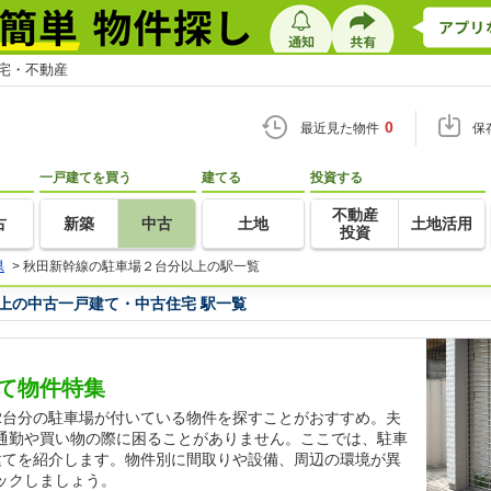
住宅・不動産
0
最近見た物件
保
一戸建てを買う
建てる
投資する
不動産
古
新築
中古
土地
土地活用
投資
県
>
秋田新幹線の駐車場２台分以上の駅一覧
上の中古一戸建て・中古住宅 駅一覧
て物件特集
2台分の駐車場が付いている物件を探すことがおすすめ。夫
通勤や買い物の際に困ることがありません。ここでは、駐車
建てを紹介します。物件別に間取りや設備、周辺の環境が異
ックしましょう。