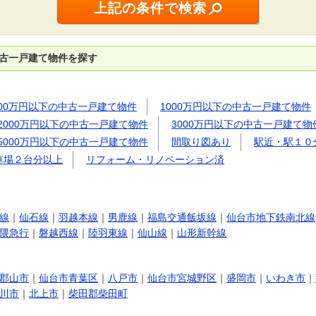
中古一戸建て物件を探す
500万円以下の中古一戸建て物件
1000万円以下の中古一戸建て物件
2000万円以下の中古一戸建て物件
3000万円以下の中古一戸建て物
5000万円以下の中古一戸建て物件
間取り図あり
駅近・駅１０
車場２台分以上
リフォーム・リノベーション済
線
｜
仙石線
｜
羽越本線
｜
男鹿線
｜
福島交通飯坂線
｜
仙台市地下鉄南北線
隈急行
｜
磐越西線
｜
陸羽東線
｜
仙山線
｜
山形新幹線
郡山市
｜
仙台市青葉区
｜
八戸市
｜
仙台市宮城野区
｜
盛岡市
｜
いわき市
｜
川市
｜
北上市
｜
柴田郡柴田町