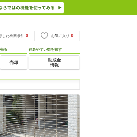
0
0
存した検索条件
お気に入り
売る
住みやすい街を探す
助成金
売却
情報