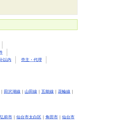
件
分以内
売主・代理
｜
田沢湖線
｜
山田線
｜
五能線
｜
花輪線
｜
弘前市
｜
仙台市太白区
｜
角田市
｜
仙台市