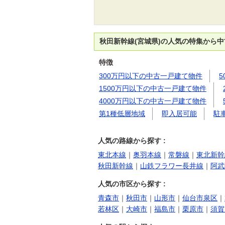
秋田新幹線(宮城県)の人気の特集から
特徴
300万円以下の中古一戸建て物件
1500万円以下の中古一戸建て物件
4000万円以下の中古一戸建て物件
第1種低層地域
即入居可能
駐
人気の路線から探す :
東北本線
｜
奥羽本線
｜
常磐線
｜
東北新幹
秋田新幹線
｜
山鉄フラワー長井線
｜
阿武
人気の市区から探す :
青森市
｜
秋田市
｜
山形市
｜
仙台市泉区
｜
若林区
｜
大崎市
｜
福島市
｜
栗原市
｜
須賀