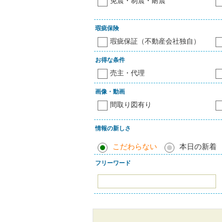
免震・制震・耐震
瑕疵保険
瑕疵保証（不動産会社独自）
お得な条件
売主・代理
画像・動画
間取り図有り
情報の新しさ
こだわらない
本日の新着
フリーワード