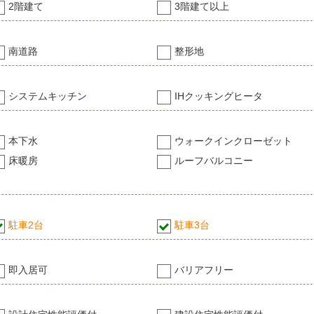
2階建て
3階建て以上
南道路
整形地
システムキッチン
IHクッキングヒータ
本下水
ウォークインクローゼット
床暖房
ルーフバルコニー
駐車2台
駐車3台
即入居可
バリアフリー