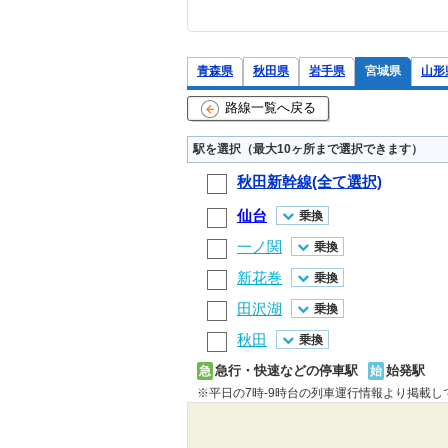
青森県
秋田県
岩手県
宮城県
山形
路線一覧へ戻る
駅を選択（最大10ヶ所まで選択できます）
秋田新幹線(全て選択)
仙台
乗換
一ノ関
乗換
新花巻
乗換
田沢湖
乗換
秋田
乗換
急行・快速などの停車駅
始発駅
急
始
※平日の7時-9時台の列車運行情報より掲載