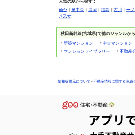
人気の駅から探す :
仙台
｜
泉中央
｜
盛岡
｜
福島
｜
古川
｜
一ノ
八乙女
秋田新幹線(宮城県)で他のジャンルか
新築マンション
中古マンション
マンションライブラリー
不動産
情報提供元について
-
不動産情報に関する免責