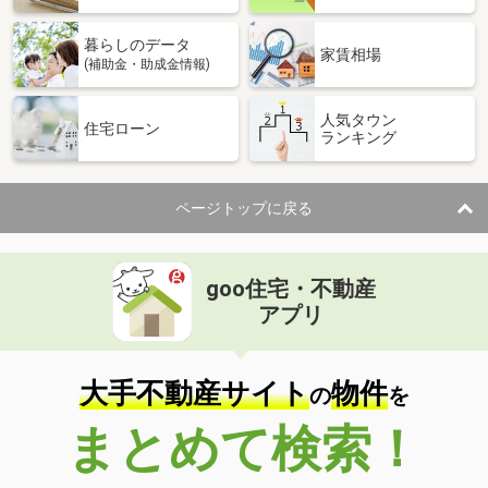
暮らしのデータ
家賃相場
(補助金・助成金情報)
人気タウン
住宅ローン
ランキング
ページトップに戻る
goo住宅・不動産
アプリ
大手不動産サイト
物件
の
を
まとめて検索！