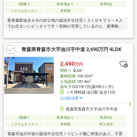
2階建て
駐車場あり
駐車2台
システムキッチン
所有権
新青森駅徒歩６分の好立地の築浅中古住宅！３ＬＤＫで３～４人
でお住まいにピッタリです！収納が充実しているのと、家事動線
が良く便利なので、とても住みやすい住宅です！カーポートと物
置もあるので冬でも安心！新青森駅が近いので、駅を利用した通
勤の方にはおすすめ！学校も近いので、通学もしやすいです！新
青森県青森市大字油川字中道 2,490万円 4LDK
青森駅付近でお探しの方には、ぜひ一度ご検討いただきたい物件
です！現在入居中ですが、ご見学可能ですので、ご遠慮なくご連
絡くださいませ！
2,490
万円
間取り
4LDK
2
建物面積
106.52m
2
土地面積
181.4m
築年月
2021年7月(築5年2ヶ月)
ＪＲ津軽線 油川駅 徒歩13分
その他の交通
青森県青森市大字油川字中道
2階建て
駐車場あり
駐車3台
システムキッチン
所有権
即入居可
青森市油川中道の築浅中古住宅！リビング横に和室があり、子育