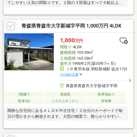
てしやすい人気の間取りです。２階の３部屋はすべて６帖以上で
広く、フリースペースは洗濯物をたくさん干せて便利！パネルヒ
ーターで家中が暖かく過ごせます！カーポート２台分＋予備１台
の駐車スペースがあり、冬でも車の雪かき不要で、毎日の負担を
青森県青森市大字新城字平岡 1,000万円 4LDK
軽減できます。ゆとりのある４ＬＤＫで、ご家族それぞれのプラ
イベート空間も確保できます。築浅なので新築や建売住宅をご検
討中の方にもおすすめです！ぜひ一度ご見学にいらしてくださ
1,000
万円
い！
間取り
4LDK
2
建物面積
105.99m
2
土地面積
165.28m
築年月
1996年2月(築30年7ヶ月)
ＪＲ奥羽本線 津軽新城駅 徒歩17分
その他の交通
青森県青森市大字新城字平岡
2階建て
南道路
駐車場あり
駐車2台
システムキッチン
所有権
閑静な住宅街にある４ＬＤＫ中古住宅！２台分のカーポートで毎
日の雪かきから解放されます。大型の物置で、散らかりやすい玄
関周りもスッキリ。部屋数も多く、大人数でのご入居にぴったり
です。