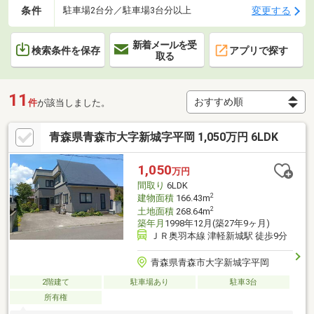
条件
変更する
駐車場2台分／駐車場3台分以上
新着メールを受
検索条件を保存
アプリで探す
取る
11
件
が該当しました。
青森県青森市大字新城字平岡 1,050万円 6LDK
1,050
万円
間取り
6LDK
2
建物面積
166.43m
2
土地面積
268.64m
築年月
1998年12月(築27年9ヶ月)
ＪＲ奥羽本線 津軽新城駅 徒歩9分
青森県青森市大字新城字平岡
2階建て
駐車場あり
駐車3台
所有権