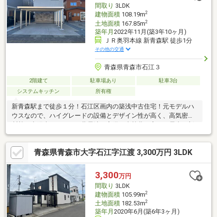
間取り
3LDK
2
建物面積
108.19m
2
土地面積
167.85m
築年月
2022年11月(築3年10ヶ月)
ＪＲ奥羽本線 新青森駅 徒歩1分
その他の交通
青森県青森市石江３
2階建て
駐車場あり
駐車3台
システムキッチン
所有権
新青森駅まで徒歩１分！石江区画内の築浅中古住宅！元モデルハ
ウスなので、ハイグレードの設備とデザイン性が高く、高気密高
断熱で太陽光システムと蓄電池も完備！光熱費を安く、電車や新
幹線移動が多い方にはおすすめ！カーポートも設置しているの
で、雨や雪も防げます！住んでからのメンテンナンス費用がかか
青森県青森市大字石江字江渡 3,300万円 3LDK
りづらい設備や建材を利用しているので、安心！新青森駅で新築
住宅をお探しの方、ほぼ新築の元モデルハウス中古住宅をぜひご
検討くださいませ！ 新青森駅付近で住宅をお探しの方は、ぜひ
3,300
万円
一度ご見学ください！
間取り
3LDK
2
建物面積
105.99m
2
土地面積
182.53m
築年月
2020年6月(築6年3ヶ月)