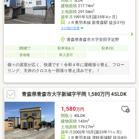
間取り
5LDK
2
建物面積
217.74m
2
土地面積
291.04m
築年月
1991年5月(築35年4ヶ月)
ＪＲ奥羽本線 新青森駅 徒歩37分
その他の交通
青森県青森市大字安田字近野
2階建て
駐車場あり
駐車2台
所有権
即入居可
個々の居室が広く、快適です！令和４年に屋根張り替え、フロー
リング、天井のクロスを一部張り替え済みです。！
青森県青森市大字新城字平岡 1,580万円 4SLDK
1,580
万円
間取り
4SLDK
2
建物面積
143m
2
土地面積
179.27m
築年月
2002年10月(築23年11ヶ月)
ＪＲ奥羽本線 津軽新城駅 徒歩8分