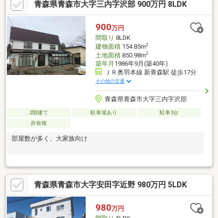
青森県青森市大字三内字沢部 900万円 8LDK
900
万円
間取り
8LDK
2
建物面積
154.85m
2
土地面積
850.98m
築年月
1986年9月(築40年)
ＪＲ奥羽本線 新青森駅 徒歩17分
その他の交通
青森県青森市大字三内字沢部
2階建て
駐車場あり
駐車3台
所有権
部屋数が多く、大家族向け
青森県青森市大字安田字近野 980万円 5LDK
980
万円