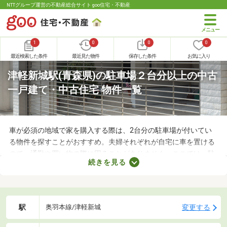
NTTグループ運営の不動産総合サイト goo住宅・不動産
1
0
0
0
最近検索した条件
最近見た物件
保存した条件
お気に入り
津軽新城駅(青森県)の駐車場２台分以上の中古
一戸建て・中古住宅 物件一覧
車が必須の地域で家を購入する際は、2台分の駐車場が付いてい
る物件を探すことがおすすめ。夫婦それぞれが自宅に車を置ける
ので、通勤や買い物の際に困ることがありません。ここでは、駐
続きを見る
車場2台分以上を備えている中古の一戸建てを紹介します。物件
別に間取りや設備、周辺の環境が異なるので、重視したいポイン
トをチェックしましょう。
駅
変更する
奥羽本線/津軽新城