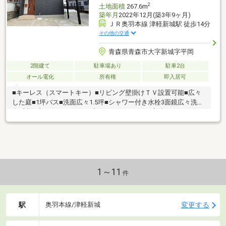
2
土地面積
267.6m
築年月
2022年12月(築3年9ヶ月)
ＪＲ奥羽本線 津軽新城駅 徒歩14分
その他の交通
青森県青森市大字新城字平岡
2階建て
駐車場あり
駐車2台
オール電化
所有権
即入居可
■キーレス（スマートキー）■リビング壁掛けＴＶ設置可能■広々
した庭■1坪バス■洗面広々1.5坪■シャワー付き水栓3面鏡広々洗面
台■対面式キッチンとカップボード■パントリー完備■シューズク
ローク完備■ウォークインクローゼット完備■ファミリークローゼ
ット完備■2階トイレ完備■しろあり保証2032年12月14日迄
1～11
件
駅
変更する
奥羽本線/津軽新城