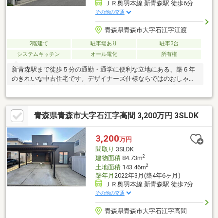
ＪＲ奥羽本線 新青森駅 徒歩6分
その他の交通
青森県青森市大字石江字江渡
2階建て
駐車場あり
駐車3台
システムキッチン
オール電化
所有権
新青森駅まで徒歩５分の通勤・通学に便利な立地にある、築６年
のきれいな中古住宅です。デザイナーズ仕様ならではのおしゃれ
な内外装と、充実した設備が魅力。カーポート付きで外構も整っ
ており、そのまま快適に新生活をスタートできます。建材価格の
高騰で新築住宅の価格が上昇している今、築浅で状態の良い中古
青森県青森市大字石江字高間 3,200万円 3SLDK
住宅は、新築をご検討中の方にもおすすめの住宅です。
3,200
万円
間取り
3SLDK
2
建物面積
84.73m
2
土地面積
143.46m
築年月
2022年3月(築4年6ヶ月)
ＪＲ奥羽本線 新青森駅 徒歩7分
その他の交通
青森県青森市大字石江字高間