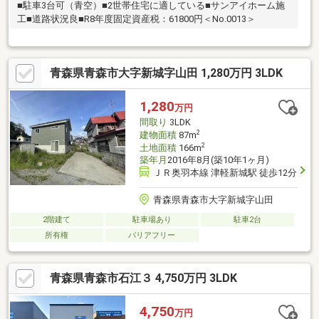
■駐車3台可（青空）■2世帯住宅に適している■サンアイホーム施
工■道路状況良■R8年度固定資産税：61800円＜No.0013＞
青森県青森市大字新城字山田 1,280万円 3LDK
1,280
万円
間取り
3LDK
2
建物面積
87m
2
土地面積
166m
築年月
2016年8月(築10年1ヶ月)
ＪＲ奥羽本線 津軽新城駅 徒歩12分
青森県青森市大字新城字山田
2階建て
駐車場あり
駐車2台
所有権
バリアフリー
青森県青森市石江３ 4,750万円 3LDK
4,750
万円