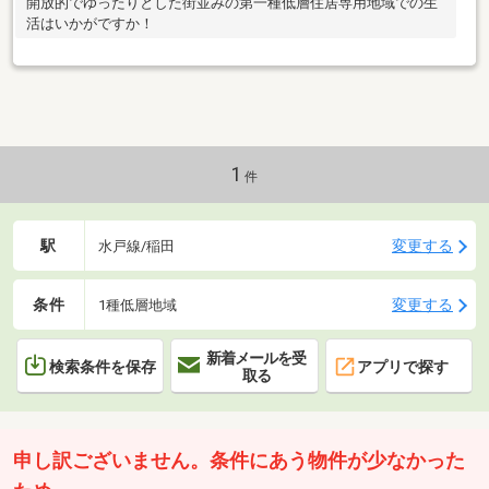
開放的でゆったりとした街並みの第一種低層住居専用地域での生
活はいかがですか！
1
件
駅
変更する
水戸線/稲田
条件
変更する
1種低層地域
新着メールを受
検索条件を保存
アプリで探す
取る
申し訳ございません。条件にあう物件が少なかった