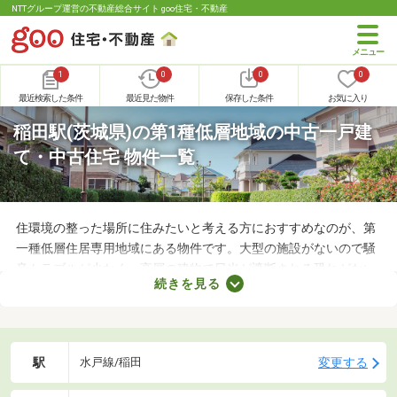
NTTグループ運営の不動産総合サイト goo住宅・不動産
1
0
0
0
最近検索した条件
最近見た物件
保存した条件
お気に入り
稲田駅(茨城県)の第1種低層地域の中古一戸建
て・中古住宅 物件一覧
住環境の整った場所に住みたいと考える方におすすめなのが、第
一種低層住居専用地域にある物件です。大型の施設がないので騒
音トラブルが少なく、高層の建物で日光が遮断される恐れがない
続きを見る
ことから、住環境に優れたエリアです。住みやすい土地ではある
ものの、気になるのが住宅の購入費用。ここでは、優れた立地で
も購入費用を抑えられる中古の一戸建てを紹介します。
駅
変更する
水戸線/稲田