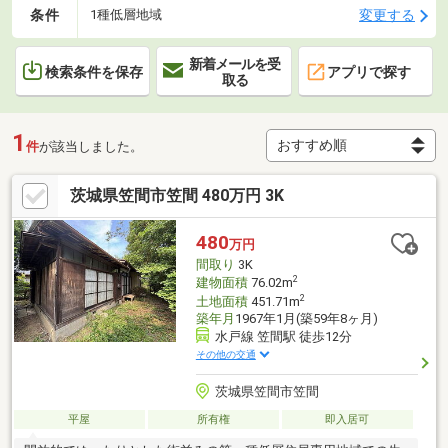
条件
変更する
1種低層地域
新着メールを受
検索条件を保存
アプリで探す
取る
1
件
が該当しました。
茨城県笠間市笠間 480万円 3K
480
万円
間取り
3K
2
建物面積
76.02m
2
土地面積
451.71m
築年月
1967年1月(築59年8ヶ月)
水戸線 笠間駅 徒歩12分
その他の交通
茨城県笠間市笠間
平屋
所有権
即入居可