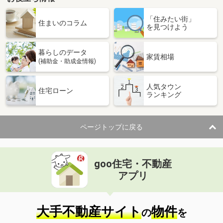
「住みたい街」
住まいのコラム
を見つけよう
暮らしのデータ
家賃相場
(補助金・助成金情報)
人気タウン
住宅ローン
ランキング
ページトップに戻る
goo住宅・不動産
アプリ
大手不動産サイト
物件
の
を