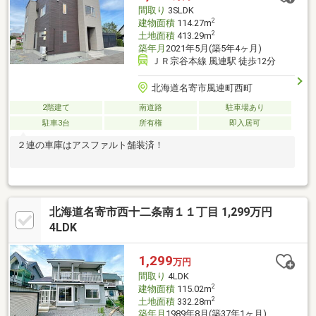
間取り
3SLDK
2
建物面積
114.27m
2
土地面積
413.29m
築年月
2021年5月(築5年4ヶ月)
ＪＲ宗谷本線 風連駅 徒歩12分
北海道名寄市風連町西町
2階建て
南道路
駐車場あり
駐車3台
所有権
即入居可
２連の車庫はアスファルト舗装済！
北海道名寄市西十二条南１１丁目 1,299万円
4LDK
1,299
万円
間取り
4LDK
2
建物面積
115.02m
2
土地面積
332.28m
築年月
1989年8月(築37年1ヶ月)