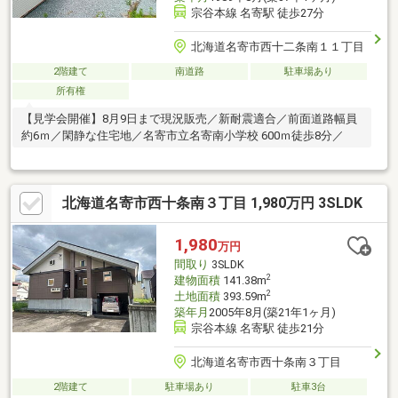
宗谷本線 名寄駅 徒歩27分
北海道名寄市西十二条南１１丁目
2階建て
南道路
駐車場あり
所有権
【見学会開催】8月9日まで現況販売／新耐震適合／前面道路幅員
約6ｍ／閑静な住宅地／名寄市立名寄南小学校 600ｍ徒歩8分／
北海道名寄市西十条南３丁目 1,980万円 3SLDK
1,980
万円
間取り
3SLDK
2
建物面積
141.38m
2
土地面積
393.59m
築年月
2005年8月(築21年1ヶ月)
宗谷本線 名寄駅 徒歩21分
北海道名寄市西十条南３丁目
2階建て
駐車場あり
駐車3台