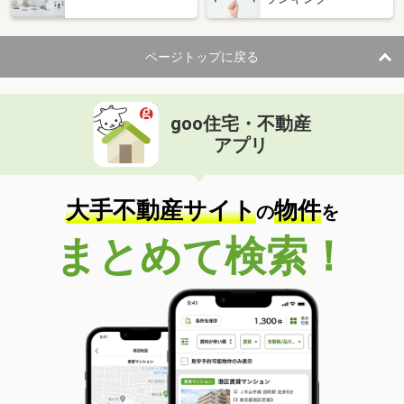
ページトップに戻る
goo住宅・不動産
アプリ
大手不動産サイト
物件
の
を
まとめて検索！