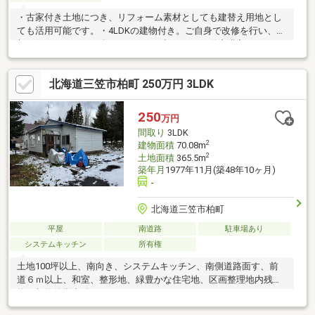
・古家付き土地につき、リフォーム素材としても建替え用地とし
ても活用可能です。・4LDKの建物付き。ご自身で改修を行い、理
想の住まいづくりを楽しめます。・初めての不動産購入やセカン
ドハウス用地にもおすすめです。お問合せの際は【物件番号
31389】とお伝えいただけるとスムーズにご対応できます。
北海道三笠市柏町 250万円 3LDK
250
万円
間取り
3LDK
2
建物面積
70.08m
2
土地面積
365.5m
築年月
1977年11月(築48年10ヶ月)
-
北海道三笠市柏町
平屋
南道路
駐車場あり
システムキッチン
所有権
土地100坪以上、南向き、システムキッチン、南側道路面す、前
道６ｍ以上、和室、整形地、緑豊かな住宅地、区画整理地内残置
物は契約後撤去致します。