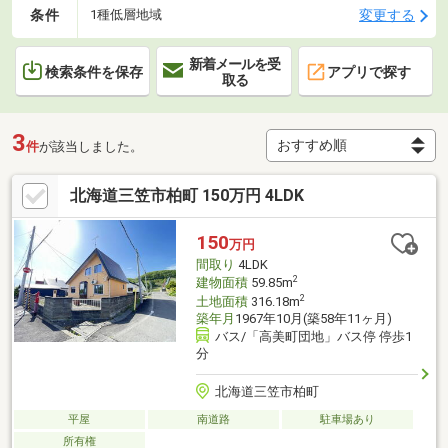
条件
変更する
1種低層地域
新着メールを受
検索条件を保存
アプリで探す
取る
3
件
が該当しました。
北海道三笠市柏町 150万円 4LDK
150
万円
間取り
4LDK
2
建物面積
59.85m
2
土地面積
316.18m
築年月
1967年10月(築58年11ヶ月)
バス/「高美町団地」バス停 停歩1
分
北海道三笠市柏町
平屋
南道路
駐車場あり
所有権