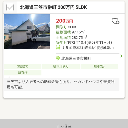
北海道三笠市榊町 200万円 5LDK
200
万円
間取り
5LDK
2
建物面積
97.16m
2
土地面積
282.75m
築年月
1972年10月(築53年11ヶ月)
ＪＲ函館本線 峰延駅 徒歩6.0km
北海道三笠市榊町
2階建て
駐車場あり
駐車2台
所有権
三笠市より入居者への助成金等もあり。セカンドハウスや投資利
用も可能。
1～3
件