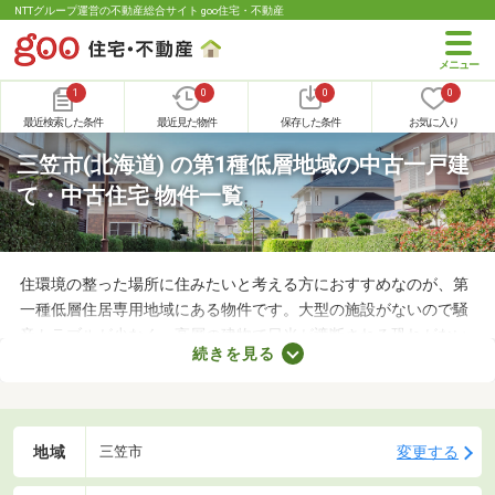
NTTグループ運営の不動産総合サイト goo住宅・不動産
1
0
0
0
最近検索した条件
最近見た物件
保存した条件
お気に入り
三笠市(北海道) の第1種低層地域の中古一戸建
て・中古住宅 物件一覧
住環境の整った場所に住みたいと考える方におすすめなのが、第
一種低層住居専用地域にある物件です。大型の施設がないので騒
音トラブルが少なく、高層の建物で日光が遮断される恐れがない
続きを見る
ことから、住環境に優れたエリアです。住みやすい土地ではある
ものの、気になるのが住宅の購入費用。ここでは、優れた立地で
も購入費用を抑えられる中古の一戸建てを紹介します。
地域
変更する
三笠市