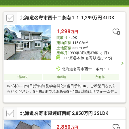
北海道名寄市西十二条南１１ 1,299万円 4LDK
1,299
万円
間取り
4LDK
2
建物面積
115.02m
2
土地面積
332.28m
築年月
1989年8月(築37年1ヶ月)
ＪＲ宗谷本線 名寄駅 徒歩27分
北海道名寄市西十二条南１１
2階建て
南道路
所有権
8/6(木)～8/9(日)予約制見学会開催※当日予約OK。ご希望日をお知
らせください。8月9日まで現況販売8月10日以降はリフォーム住
宅として販売する予定です。●標準クリーニング、鍵交換、設備
点検【おすすめポイント】・本物件は条件により住宅ローン減税
が適用されます。・雨漏り、構造上主要な部分の欠陥や・腐食、
北海道名寄市風連町西町 2,850万円 3SLDK
給排水管の故障や漏水についてお引渡しより２年間保証・お客様
に合わせたローンの組み方や金融機関をご提案。住宅ローンが初
めての方でもお気軽にご相談ください
2,850
万円