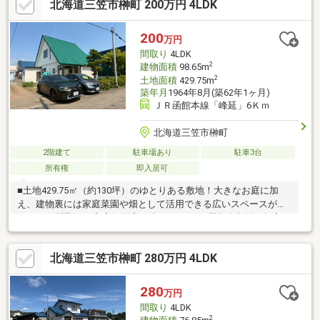
北海道三笠市榊町 200万円 4LDK
200
万円
間取り
4LDK
2
建物面積
98.65m
2
土地面積
429.75m
築年月
1964年8月(築62年1ヶ月)
ＪＲ函館本線「峰延」6Ｋｍ
北海道三笠市榊町
2階建て
駐車場あり
駐車3台
所有権
即入居可
■土地429.75㎡（約130坪）のゆとりある敷地！大きなお庭に加
え、建物裏には家庭菜園や畑として活用できる広いスペースがあ
ります♪■間取りは和室・洋室を備えた4LDK！屋根裏収納や押入、
物置もあり、荷物の多いご家庭にもおすすめ◎■敷地内は複数台
の駐車を検討できる広さがあり、来客時やご家族で車を所有する
北海道三笠市榊町 280万円 4LDK
場合にも便利です！■徒歩10分前後にスーパー・コンビニ・ドラ
ッグストア・幼稚園・病院などがそろう、生活しやすい住環境♪■
リフォームやDIYで、自分好みの住まいづくりを楽しみたい方にも
280
万円
注目の一棟です◎お気軽にお問い合わせください♪（TEL:011-790-
間取り
4LDK
8100）
2