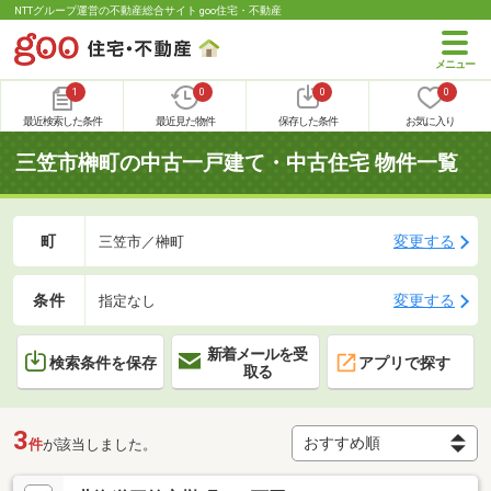
NTTグループ運営の不動産総合サイト goo住宅・不動産
1
0
0
0
最近検索した条件
最近見た物件
保存した条件
お気に入り
三笠市榊町の中古一戸建て・中古住宅 物件一覧
町
変更する
三笠市／榊町
条件
変更する
指定なし
新着メールを受
検索条件を保存
アプリで探す
取る
3
件
が該当しました。