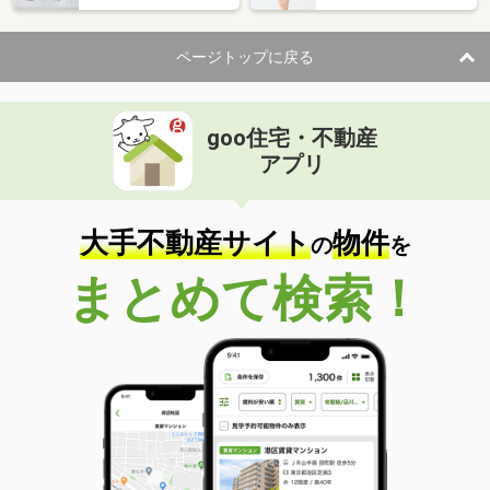
ページトップに戻る
goo住宅・不動産
アプリ
大手不動産サイト
物件
の
を
まとめて検索！