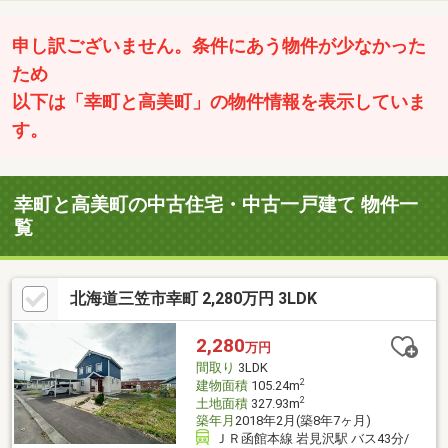
申し訳ございません。条件にあう物件が少なかった
ため
以下は「幸町と高美町」の物件情報を表示していま
す。
幸町と高美町の中古住宅・中古一戸建て 物件一
覧
北海道三笠市幸町 2,280万円 3LDK
2,280
万円
間取り
3LDK
2
建物面積
105.24m
2
土地面積
327.93m
築年月
2018年2月(築8年7ヶ月)
ＪＲ函館本線 岩見沢駅 バス43分/