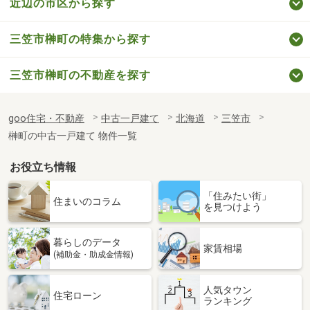
近辺の市区から探す
三笠市榊町の特集から探す
三笠市榊町の不動産を探す
goo住宅・不動産
中古一戸建て
北海道
三笠市
榊町の中古一戸建て 物件一覧
お役立ち情報
「住みたい街」
住まいのコラム
を見つけよう
暮らしのデータ
家賃相場
(補助金・助成金情報)
人気タウン
住宅ローン
ランキング