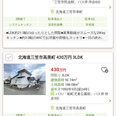
「三笠市民会館」バス停 停歩6分
北海道三笠市幸町
2階建て
駐車場あり
駐車2台
システムキッチン
浴室乾燥機
所有権
■LDK約21.5帖のゆったりとした間取■家事動線がスムーズな2Way
キッチン■約3.0帖のWICでお洋服や荷物もスッキリ■一日の終わり
にゆったりと癒される1.0坪タイプのバスルーム■カーポート2台駐
車可能お問い合わせは、ヒルズ不動産「岡田 陽介」まで直接ご連
絡ください。TEL:070-5066-3679
北海道三笠市高美町 430万円 3LDK
430
万円
間取り
3LDK
2
建物面積
92.74m
2
土地面積
186.08m
築年月
1992年9月(築34年)
バス/「柏町児童公園前」バス停 停
歩5分
北海道三笠市高美町
2階建て
駐車場あり
所有権