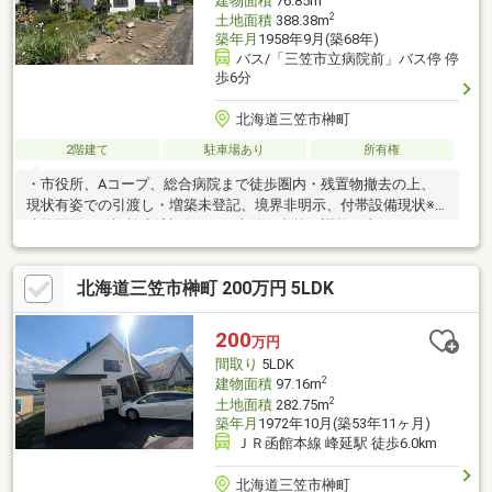
建物面積
76.85m
2
土地面積
388.38m
築年月
1958年9月(築68年)
バス/「三笠市立病院前」バス停 停
歩6分
北海道三笠市榊町
2階建て
駐車場あり
所有権
・市役所、Aコープ、総合病院まで徒歩圏内・残置物撤去の上、
現状有姿での引渡し・増築未登記、境界非明示、付帯設備現状※
建物図面、確認検査済証無し※ご内覧は事前に調整の上
北海道三笠市榊町 200万円 5LDK
200
万円
間取り
5LDK
2
建物面積
97.16m
2
土地面積
282.75m
築年月
1972年10月(築53年11ヶ月)
ＪＲ函館本線 峰延駅 徒歩6.0km
北海道三笠市榊町