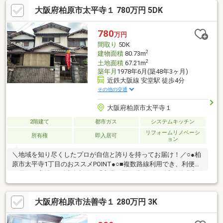
の登下校が近く、子育て世代に安心の立地です ◇抜群のフットワ
大阪府柏原市太平寺１ 780万円 5DK
ーク◇ 近鉄道明寺線「安堂」駅まで徒歩3分！毎日の通勤や通
学、雨の日の移動もスムーズです♪◇リフォームで理想の住まい
◇ ご自身の好みに合わせたリフォームで、予算を抑えながら自分
780
万円
好みの空間を作り上げる楽しみも広がります！
間取り
5DK
2
建物面積
80.73m
2
土地面積
67.21m
築年月
1978年6月(築48年3ヶ月)
近鉄大阪線 安堂駅 徒歩4分
その他の交通
大阪府柏原市太平寺１
2階建て
都市ガス
システムキッチン
リフォームリノベーシ
所有権
即入居可
ョン
＼地域を知り尽くしたプロが自信と誇りを持ってお届け！／○●柏
原市太平寺1丁目のおススメPOINT●○■複数路線利用でき、利便性
に優れた立地。・近鉄大阪線「安堂」駅 徒歩4分・近鉄道明寺線
「柏原南口」駅 徒歩8分■部屋数が多いため、多目的に活用可能
◎■DKと水回りが隣接し、家事動線がスムーズです。■キッチン
大阪府柏原市法善寺１ 280万円 3K
は、お料理に集中しやすい壁付けタイプ。 窓から風を取り込
み、快適な空間で調理できます。■床の間が設けられた約8帖の和
室は、心安らぐ和の空間。■南面バルコニーにつき、陽光がたっ