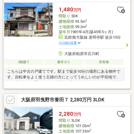
ができない非公開物件もございますので八尾市でお探しの方はま
ずはお問合せ下さい。
1,480
万円
間取り
5DK
2
建物面積
93.5m
2
土地面積
99.2m
築年月
1981年4月(築45年5ヶ月)
近鉄南大阪線 道明寺駅 徒歩10分
その他の交通
大阪府柏原市石川町
2階建て
都市ガス
所有権
こちらは中古の戸建てです。駅まで徒歩10分の場所にある物件で
す。自転車をよく使う主婦の方にとってうれしいのが平坦地で
す。実用的な物置があるので荷物で室内が溢れかえるような心配
も要りません。収納や片づけに欠かせない押入れもついていま
す。ゆったりとした間取りの5DKです。浴室に窓があるので、ス
大阪府羽曳野市誉田７ 2,280万円 3LDK
ッキリした空気に入れ替えることができます。
2,280
万円
間取り
3LDK
2
建物面積
101.02m
2
土地面積
107.33m