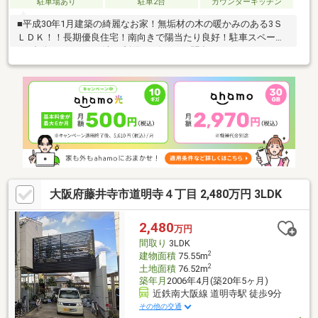
駐車場あり
駐車2台
カウンターキッチン
■平成30年1月建築の綺麗なお家！無垢材の木の暖かみのある3Ｓ
ＬＤＫ！！長期優良住宅！南向きで陽当たり良好！駐車スペース
は2台分ございます♪(車種制限あり)ぜひお問合せください♪
大阪府藤井寺市道明寺４丁目 2,480万円 3LDK
2,480
万円
間取り
3LDK
2
建物面積
75.55m
2
土地面積
76.52m
築年月
2006年4月(築20年5ヶ月)
近鉄南大阪線 道明寺駅 徒歩9分
その他の交通