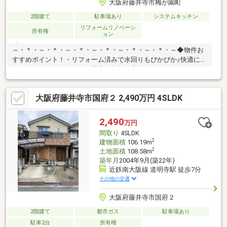
大阪府藤井寺市梅が園町
2階建て
駐車場あり
システムキッチン
リフォームリノベーシ
所有権
ョン
～・＊・～・＊・～・＊・～・＊・～・＊・～・＊・～◆物件お
すすめポイント！・リフォーム済みで水回りもぴかぴか♪快適にお
住まいいただけます！・全居室、収納が完備されています！ ス
ッキリと整理整頓でき、お部屋を広くきれいに保つことができま
す。・小学校が徒歩5分の距離にあり、通学負担が少ないのが魅力
大阪府藤井寺市国府２ 2,490万円 4SLDK
♪◆リフォーム箇所(2026年4月)・キッチン、浴室、トイレ・壁、
床、全室・外壁ハウスフリーダムは【東証スタンダード上場企
業】です。不動産購入や住宅ローンについては、ハウスフリーダ
2,490
万円
ムにお任せ下さい。（ご来店の際は、店舗前に大型駐車場を完備
間取り
4SLDK
しております！）
2
建物面積
106.19m
2
土地面積
108.58m
築年月
2004年9月(築22年)
近鉄南大阪線 道明寺駅 徒歩7分
その他の交通
大阪府藤井寺市国府２
2階建て
都市ガス
駐車場あり
駐車2台
所有権