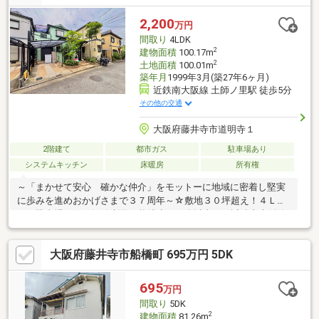
く洗面が使えるのでいいですね♪◆ランドリールームは天候に左
右されない室内干しスペースとしても活躍します！◆収納スペー
2,200
万円
スが充実♪WICは家族のファミリークロークとしてもお使いいただ
間取り
4LDK
けます！◆まずは資料だけ欲しいという方も大歓迎！
2
建物面積
100.17m
2
土地面積
100.01m
築年月
1999年3月(築27年6ヶ月)
近鉄南大阪線 土師ノ里駅 徒歩5分
その他の交通
大阪府藤井寺市道明寺１
2階建て
都市ガス
駐車場あり
システムキッチン
床暖房
所有権
～「まかせて安心 確かな仲介」をモットーに地域に密着し堅実
に歩みを進めおかげさまで３７周年～☆敷地３０坪超え！４ＬＤ
Ｋ＋駐車場！☆２沿線利用可能徒歩１０分以内！（近鉄南大阪線
「土師ノ里」駅徒歩５分！近鉄道明寺線「道明寺」駅徒歩９分）
☆床暖房有！太陽光・蓄電池有！☆エコキュート・浄水器設置済
大阪府藤井寺市船橋町 695万円 5DK
み！☆スーパー・コンビニ・ドラックストアが徒歩圏内！（セブ
ンイレブン徒歩３分！）（食品館アプロ徒歩６分）現地見学、資
料請求等をご希望のお客様は担当の中野までお気軽にお問い合わ
695
万円
せ下さい。お電話、ご来店お待ちしております。
間取り
5DK
2
建物面積
81.26m