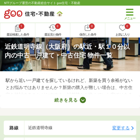
NTTグループ運営の不動産総合サイト goo住宅・不動産
1
0
0
0
最近検索した条件
最近見た物件
保存した条件
お気に入り
近鉄道明寺線（大阪府）の駅近・駅１０分以
内の中古一戸建て・中古住宅 物件一覧
駅から近い一戸建てを探しているけれど、新築を買う余裕がない
とお悩みではありませんか？新築の購入が難しい場合は、中古住
宅を検討することがおすすめ。以前誰かが住んでいた家ではある
続きを見る
ものの、費用を大幅に抑えられるメリットがあります。ここで
は、駅から徒歩10分以内の中古一戸建て物件を紹介します。
路線
変更する
近鉄道明寺線