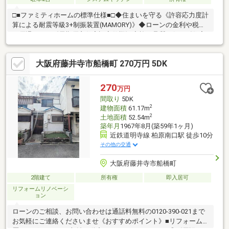
□■ファミティホームの標準仕様■□◆住まいを守る《許容応力度計
算による耐震等級3+制振装置(MAMORY)》◆ローンの金利や税制
の優遇もある《長期優良住宅認定仕様》◆施工品質を保つ《住宅
性能評価書取得》◆冬は暖かく、夏は涼しい《断熱等性能等級
6+オール樹脂サッシ》◆《ガス衣類乾燥機「乾太くん」》を標準
大阪府藤井寺市船橋町 270万円 5DK
採用□■…《シティコート誉田の魅力》…■□◇リビング上部に約
3.75帖の吹き抜けを設け、明るく開放感のある空間を演出◇階段
下を利用した寛げる「ヌック空間」を採用◇全居室収納付き！
270
万円
WICやマルチクロークなど豊富な収納が魅力◎◇駐車2台可能です
間取り
5DK
(車種による)
2
建物面積
61.17m
2
土地面積
52.54m
築年月
1967年8月(築59年1ヶ月)
近鉄道明寺線 柏原南口駅 徒歩10分
その他の交通
大阪府藤井寺市船橋町
2階建て
所有権
即入居可
リフォームリノベーシ
ョン
ローンのご相談、お問い合わせは通話料無料の0120-390-021まで
お気軽にご連絡くださいませ《おすすめポイント》■リフォーム