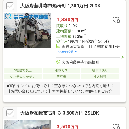
大阪府藤井寺市船橋町 1,380万円 2LDK
1,380
万円
間取り
2LDK
2
建物面積
95.18m
2
土地面積
39.28m
築年月
1997年4月(築29年5ヶ月)
近鉄南大阪線 土師ノ里駅 徒歩17分
その他の交通
大阪府藤井寺市船橋町
3階建て以上
都市ガス
駐車場あり
システムキッチン
所有権
即入居可
■室内キレイにお使いです！空き家につきいつでも内覧可能！！
【お問い合わせについて】☆☆掲載していない物件でもご紹介可
能です！☆☆気になる物件をまとめてご案内します！新築＆リフ
ォームのご相談も承ります！◎資料請求、メールでのお問い合わ
せは24時間受付中♪◎18時以降のご見学ご相談・オンライン対応
大阪府柏原市古町３ 3,500万円 2SLDK
も可能♪詳細資料のご請求・物件見学のご依頼はお気軽にお問い合
わせください！【住宅ローン相談会開催中】初めてでご不安な
方、各借入限度額を知りたい方資金・支払い計画を立てたい方、
3,500
万円