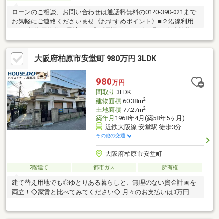
ローンのご相談、お問い合わせは通話料無料の0120-390-021まで
お気軽にご連絡くださいませ《おすすめポイント》■２沿線利用
可！■投資用物件に最適です◎《周辺について》●堅下南小学校
徒歩約11分(約833ｍ)●堅下南中学校 徒歩約12分(約960ｍ)【お客
様へ】当社では諸事情によりインターネットに掲載されていない
大阪府柏原市安堂町 980万円 3LDK
物件も多数取り扱っておりますお気軽にお問い合わせくださいま
せ
980
万円
間取り
3LDK
2
建物面積
60.38m
2
土地面積
77.27m
築年月
1968年4月(築58年5ヶ月)
近鉄大阪線 安堂駅 徒歩3分
その他の交通
大阪府柏原市安堂町
2階建て
都市ガス
所有権
建て替え用地でも◎ゆとりある暮らしと、無理のない資金計画を
両立！◇家賃と比べてみてください◇ 月々のお支払いは3万円台
から検討可能。今の家賃でマイホームが叶うチャンスです♪◇安
心の通学環境◇ 小学校まで徒歩7分、中学校まで徒歩10分！毎日