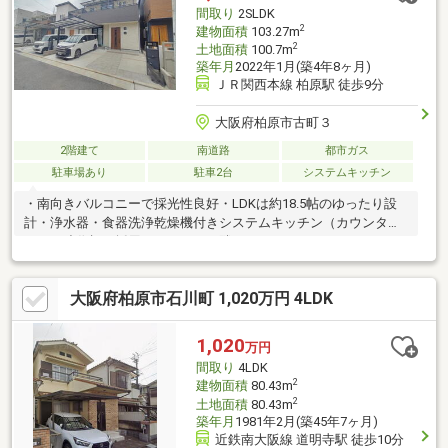
住み替えをお考えの方無料相談受付中です♪是非お気軽にお電話く
間取り
2SLDK
ださい！
2
建物面積
103.27m
2
土地面積
100.7m
築年月
2022年1月(築4年8ヶ月)
ＪＲ関西本線 柏原駅 徒歩9分
大阪府柏原市古町３
2階建て
南道路
都市ガス
駐車場あり
駐車2台
システムキッチン
・南向きバルコニーで採光性良好・LDKは約18.5帖のゆったり設
計・浄水器・食器洗浄乾燥機付きシステムキッチン（カウンター
下には造作棚を採用）・キッチン隣にはパントリースペースがあ
り、洗面所へと続く効率の良い導線・大きな鏡のある洗面化粧台
は、椅子に座りながら身支度が可能・24時間換気・浴室暖房乾燥
大阪府柏原市石川町 1,020万円 4LDK
機付きシステムバス・各階にトイレ設置・各部屋はもちろん、ウ
ォークイン・シューズインクローゼット、納戸、階段下など細部
にまでこだわった収納スペースが充実・断熱性・気密性効果のあ
1,020
万円
る樹脂製サッシを採用現在居住中につき、室内写真は掲載できて
間取り
4LDK
おりませんが、是非一度実際にご覧になってください。
2
建物面積
80.43m
2
土地面積
80.43m
築年月
1981年2月(築45年7ヶ月)
近鉄南大阪線 道明寺駅 徒歩10分