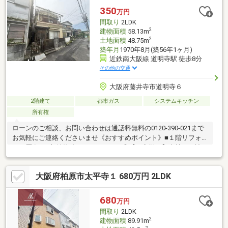
購入や住宅ローンについては、ハウスフリーダムにお任せ下さ
350
万円
い。（ご来店の際は、店舗前に大型駐車場を完備しておりま
間取り
2LDK
す！）
2
建物面積
58.13m
2
土地面積
48.75m
築年月
1970年8月(築56年1ヶ月)
近鉄南大阪線 道明寺駅 徒歩8分
その他の交通
大阪府藤井寺市道明寺６
2階建て
都市ガス
システムキッチン
所有権
ローンのご相談、お問い合わせは通話料無料の0120-390-021まで
お気軽にご連絡くださいませ《おすすめポイント》■１階リフォ
ーム歴有！■収益物件にオススメです◎【お客様へ】当社では諸
事情によりインターネットに掲載されていない物件も多数取り扱
っておりますお気軽にお問い合わせくださいませ
大阪府柏原市太平寺１ 680万円 2LDK
680
万円
間取り
2LDK
2
建物面積
89.91m
2