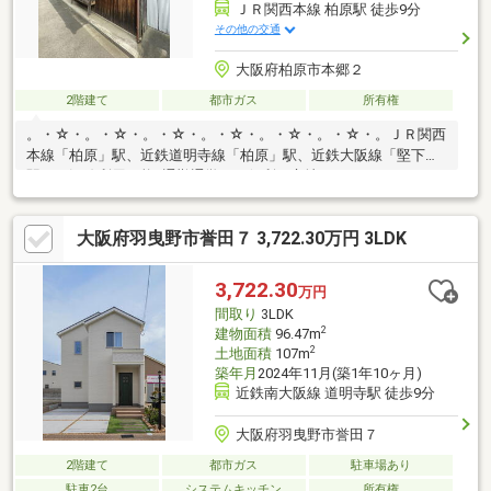
ＪＲ関西本線 柏原駅 徒歩9分
その他の交通
大阪府柏原市本郷２
2階建て
都市ガス
所有権
。・☆・。・☆・。・☆・。・☆・。・☆・。・☆・。ＪＲ関西
本線「柏原」駅、近鉄道明寺線「柏原」駅、近鉄大阪線「堅下」
駅の３沿線利用可能♪通勤通学にも便利な立地となっております♪
大通りから少し入った静かな路地なので前面の道路には車通りが
なくゆったりと過ごせます。間取りは７LDKとなっておりお庭付
大阪府羽曳野市誉田７ 3,722.30万円 3LDK
き♪建て替え用地としてもご利用いただけます！古民家を利用した
お店などにも♪リフォームに関してのお問い合わせもお待ちしてお
ります！・柏原市立柏原小学校まで徒歩５分・柏原市立柏原中学
3,722.30
万円
校まで徒歩５分※建物の完成年月不明。・☆・。・☆・。・
間取り
3LDK
☆・。・☆・。・☆・。・☆・。
2
建物面積
96.47m
2
土地面積
107m
築年月
2024年11月(築1年10ヶ月)
近鉄南大阪線 道明寺駅 徒歩9分
大阪府羽曳野市誉田７
2階建て
都市ガス
駐車場あり
駐車2台
システムキッチン
所有権