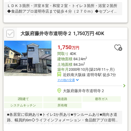
ＬＤＫ３箇所・洋室８室・和室２室・トイレ３箇所・浴室２箇所
◆食品館アプロ道明寺店まで徒歩４分（２７０ｍ）◆セブンイレ
ブン藤井寺道明寺２丁目店まで徒歩３分（２３０ｍ）
大阪府藤井寺市道明寺２ 1,750万円 4DK
1,750
万円
間取り
4DK
2
建物面積
84.24m
2
土地面積
84.2m
築年月
2000年10月(築25年11ヶ月)
近鉄南大阪線 道明寺駅 徒歩7分
その他の交通
大阪府藤井寺市道明寺２
2階建て
南道路
都市ガス
システムキッチン
所有権
■各居室に収納あり■トイレ2か所あり■サンルームあり■南向き道
路、幅員約6m◇ライフインフォメーション・食品館アプロ道明寺
店（約420m）・道明寺南小学校（約280m）・道明寺中学校（約1