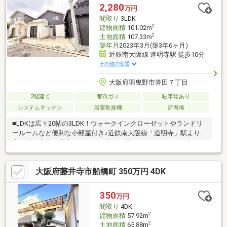
2,280
万円
間取り
3LDK
2
建物面積
101.02m
2
土地面積
107.33m
築年月
2023年3月(築3年6ヶ月)
近鉄南大阪線 道明寺駅 徒歩10分
その他の交通
大阪府羽曳野市誉田７丁目
2階建て
都市ガス
駐車場あり
システムキッチン
浴室乾燥機
所有権
■LDKは広々20帖の3LDK！ウォークインクローゼットやランドリ
ールームなど便利な小部屋付き♪近鉄南大阪線「道明寺」駅より徒
歩10分の立地！空家ですのでご内覧可能！
大阪府藤井寺市船橋町 350万円 4DK
350
万円
間取り
4DK
2
建物面積
57.92m
2
土地面積
65.88m