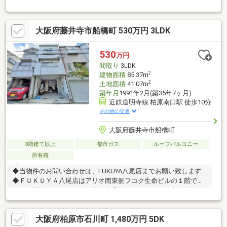
歴もございます！■収益不動産としてもオススメです◎《周辺に
ついて》●道明寺東小学校 徒歩約7分(約500ｍ)●道明寺中学校
徒歩約12分(約900ｍ)【お客様へ】当社では諸事情によりインター
大阪府藤井寺市船橋町 530万円 3LDK
ネットに掲載されていない物件も多数取り扱っておりますお気軽
にお問い合わせくださいませ
530
万円
間取り
3LDK
2
建物面積
85.37m
2
土地面積
41.07m
築年月
1991年2月(築35年7ヶ月)
近鉄道明寺線 柏原南口駅 徒歩10分
その他の交通
大阪府藤井寺市船橋町
3階建て以上
都市ガス
ルーフバルコニー
所有権
◆当物件のお問い合わせは、FUKUYA八尾店までお願い致します
◆ＦＵＫＵＹＡ八尾店はアリオ南東側フコク生命ビルの１階で
す。お電話、メール、ご来店随時受付中です。ネット未掲載物件
やこれから売り出し予定の情報も豊富にございますのでまずはご
希望条件をお聞かせください。お気軽にご来店お待ちしておりま
大阪府柏原市石川町 1,480万円 5DK
す。住宅ローン相談リフォーム相談可能です。他にもネット掲載