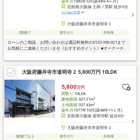
築年月
1982年5月(築44年4ヶ月)
近鉄南大阪線 土師ノ里駅 徒歩5分
その他の交通
大阪府藤井寺市道明寺１
2階建て
都市ガス
所有権
ローンのご相談、お問い合わせは通話料無料の0120-390-021まで
お気軽にご連絡くださいませ《おすすめポイント》■オーナーチ
ェンジ物件！■賃料5.8万 利回り12％です♪《周辺について》●道
明寺南小学校 徒歩約8分(約600ｍ)●河原城中学校 徒歩約15分
(約1160ｍ)【お客様へ】当社では諸事情によりインターネットに
大阪府藤井寺市道明寺２ 5,800万円 10LDK
掲載されていない物件も多数取り扱っておりますお気軽にお問い
合わせくださいませ
5,800
万円
間取り
10LDK
2
建物面積
507.21m
2
土地面積
307.43m
築年月
1977年10月(築48年11ヶ月)
近鉄南大阪線 道明寺駅 徒歩6分
大阪府藤井寺市道明寺２
3階建て以上
都市ガス
所有権