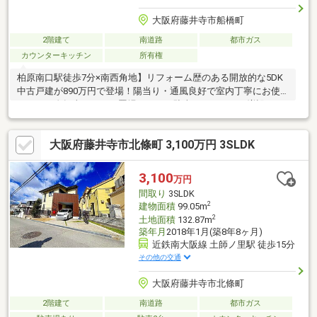
大阪府藤井寺市船橋町
2階建て
南道路
都市ガス
カウンターキッチン
所有権
柏原南口駅徒歩7分×南西角地】リフォーム歴のある開放的な5DK
中古戸建が890万円で登場！陽当り・通風良好で室内丁寧にお使
いです。自転車やバイク置場もあり、駐車スペースへの増設も可
能です！
大阪府藤井寺市北條町 3,100万円 3SLDK
3,100
万円
間取り
3SLDK
2
建物面積
99.05m
2
土地面積
132.87m
築年月
2018年1月(築8年8ヶ月)
近鉄南大阪線 土師ノ里駅 徒歩15分
その他の交通
大阪府藤井寺市北條町
2階建て
南道路
都市ガス