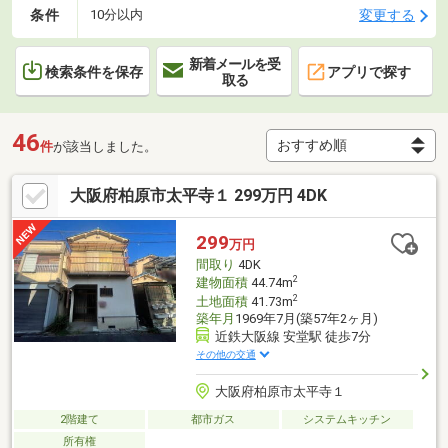
条件
変更する
10分以内
新着メールを受
検索条件を保存
アプリで探す
取る
46
件
が該当しました。
大阪府柏原市太平寺１ 299万円 4DK
299
万円
間取り
4DK
2
建物面積
44.74m
2
土地面積
41.73m
築年月
1969年7月(築57年2ヶ月)
近鉄大阪線 安堂駅 徒歩7分
その他の交通
大阪府柏原市太平寺１
2階建て
都市ガス
システムキッチン
所有権