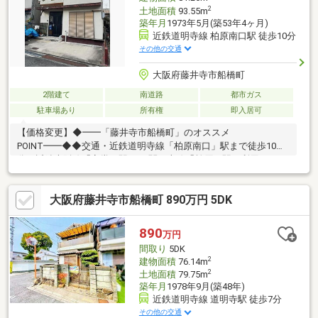
2
土地面積
93.55m
築年月
1973年5月(築53年4ヶ月)
近鉄道明寺線 柏原南口駅 徒歩10分
その他の交通
大阪府藤井寺市船橋町
2階建て
南道路
都市ガス
駐車場あり
所有権
即入居可
【価格変更】◆━━「藤井寺市船橋町」のオススメ
POINT━━◆◆交通・近鉄道明寺線「柏原南口」駅まで徒歩10
分・近鉄大阪線「安堂」駅、JR関西本線「柏原」駅も利用可
能！・各主要駅へのアクセス良好な立地。◆南側幅員約4.7mの道
路に、約6.5m接道しています。◆用途によって使い分けが可能な
大阪府藤井寺市船橋町 890万円 5DK
2面バルコニー有り。◆キッチンは約4.5帖、一体利用が可能な約
6.0帖和室が隣接。◆1階に水回りが集約されているので、家事負
担を軽減できます。◆周辺環境・梅が園善徳保公園まで徒歩5分
890
万円
(約400m)・藤井寺市立道明寺東小学校まで徒歩7分(約550m)・サ
間取り
5DK
ンディ土師の里店まで徒歩9分(約650m)
2
建物面積
76.14m
2
土地面積
79.75m
築年月
1978年9月(築48年)
近鉄道明寺線 道明寺駅 徒歩7分
その他の交通