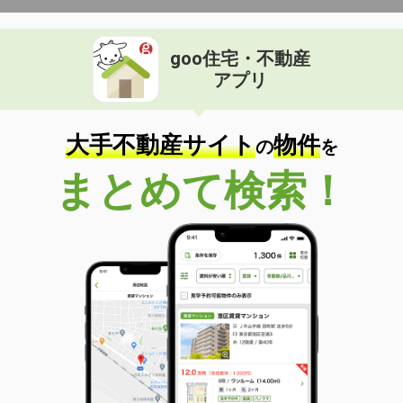
goo住宅・不動産
アプリ
大手不動産サイト
物件
の
を
まとめて検索！