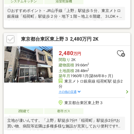
システムキッチン
浴室乾燥機
◎おすすめポイント・JR山手線「上野」駅徒歩５分、東京メトロ
銀座線「稲荷町」駅徒歩２分・地下１階～地上６階建、３LDK＋
事務所＋納戸・２階は事務所仕様３階～６階は住居仕様・ホーム
エレベーター設置済(地下１階～３階)で移動もスムーズ・自己使
用と収益活用を両立できる事業用不動産・前面道路約３３ｍの開
東京都台東区東上野３ 2,480万円 2K
放感ある立地で視認性良好♪・上野・浅草エリアを生活圏とする好
アクセス※民泊不可となります■資料請求・資金計画のご相談等は
お気軽にお問い合わせください！■お問い合わせは【フリーダイ
2,480
万円
ヤル：０１２０ー９９８ー１１８】までお気軽にどうぞ♪
間取り
2K
2
建物面積
39.66m
2
土地面積
28.48m
築年月
1960年1月(築66年8ヶ月)
東京メトロ銀座線 稲荷町駅 徒歩2
分
その他の交通
東京都台東区東上野３
2階建て
都市ガス
立地が凄いんです。「上野」駅徒歩7分!!「稲荷町」駅徒歩2分!!お
買い物、病院等近隣は多種多様な施設が充実しており便利です!!3
駅利用可能!!古民家風一戸建て!!（連棟）室内外をお好みでリフォ