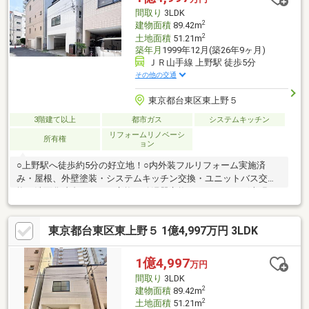
♪◇◆◇◆◇◆◇◆◇◆◇◆◇◆◇◆◇◆◇◆◇◆◇◆◇◆
間取り
3LDK
2
建物面積
89.42m
2
土地面積
51.21m
築年月
1999年12月(築26年9ヶ月)
ＪＲ山手線 上野駅 徒歩5分
その他の交通
東京都台東区東上野５
3階建て以上
都市ガス
システムキッチン
リフォームリノベーシ
所有権
ョン
○上野駅へ徒歩約5分の好立地！○内外装フルリフォーム実施済
み・屋根、外壁塗装・システムキッチン交換・ユニットバス交
換・洗面化粧台、トイレ交換・給湯器交換・フローリング上張
り・クロス張替え・宅配ボックス設置・防蟻処理 等○駐車スペ
ース有り○ご都合に合わせて現地ご見学いただけます。 お気軽
東京都台東区東上野５ 1億4,997万円 3LDK
にお問い合わせください！
1億4,997
万円
間取り
3LDK
2
建物面積
89.42m
2
土地面積
51.21m