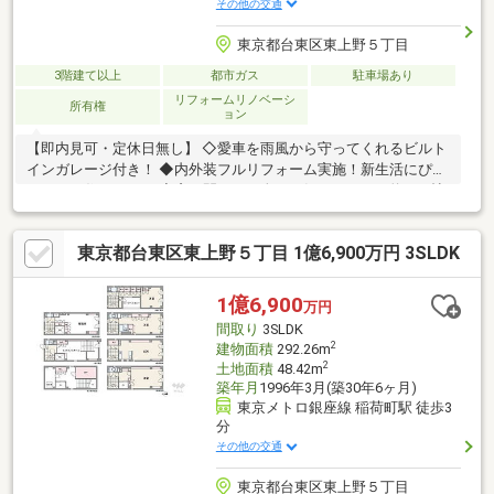
その他の交通
東京都台東区東上野５丁目
3階建て以上
都市ガス
駐車場あり
リフォームリノベーシ
所有権
ョン
【即内見可・定休日無し】 ◇愛車を雨風から守ってくれるビルト
インガレージ付き！ ◆内外装フルリフォーム実施！新生活にぴっ
たりのお住まいに！ ◇窓を開けても人目が気にならない約13.7帖
の2階リビング！
東京都台東区東上野５丁目 1億6,900万円 3SLDK
1億6,900
万円
間取り
3SLDK
2
建物面積
292.26m
2
土地面積
48.42m
築年月
1996年3月(築30年6ヶ月)
東京メトロ銀座線 稲荷町駅 徒歩3
分
その他の交通
東京都台東区東上野５丁目