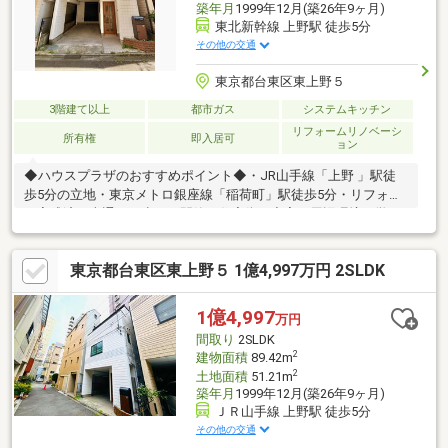
築年月
1999年12月(築26年9ヶ月)
東北新幹線 上野駅 徒歩5分
その他の交通
東京都台東区東上野５
3階建て以上
都市ガス
システムキッチン
リフォームリノベーシ
所有権
即入居可
ョン
◆ハウスプラザのおすすめポイント◆・JR山手線「上野 」駅徒
歩5分の立地・東京メトロ銀座線「稲荷町」駅徒歩5分・リフォー
ム完成済・車通りが少ない閑静な住宅街・充実の周辺環境（学
校、買い物施設、公共施設が近い）詳しくはスタッフにお問い合
わせください。【見学予約受付中】ご希望のお日にち、お時間で
東京都台東区東上野５ 1億4,997万円 2SLDK
ご見学可能です！見学希望日時を記載の上お問い合わせ下さい
♪【各種ご相談承ります】購入、売却、住宅ローン、その他物件の
ご紹介などなど、お気軽にご相談下さい！
1億4,997
万円
間取り
2SLDK
2
建物面積
89.42m
2
土地面積
51.21m
築年月
1999年12月(築26年9ヶ月)
ＪＲ山手線 上野駅 徒歩5分
その他の交通