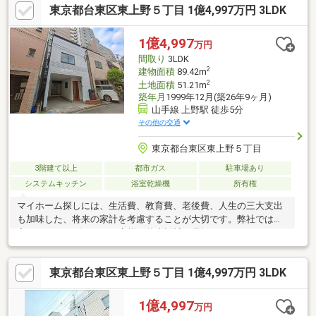
東京都台東区東上野５丁目 1億4,997万円 3LDK
1億4,997
万円
間取り
3LDK
2
建物面積
89.42m
2
土地面積
51.21m
築年月
1999年12月(築26年9ヶ月)
山手線 上野駅 徒歩5分
その他の交通
東京都台東区東上野５丁目
3階建て以上
都市ガス
駐車場あり
システムキッチン
浴室乾燥機
所有権
マイホーム探しには、生活費、教育費、老後費、人生の三大支出
も加味した、将来の家計を考慮することが大切です。弊社では住
宅FPアドバイザーが、お客様の将来設計を見据えたコンサルティ
ングを実施します。
東京都台東区東上野５丁目 1億4,997万円 3LDK
1億4,997
万円