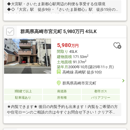
◆大宮駅・さいたま新都心駅周辺の利便を享受する住環境
◆◇『大宮』駅 徒歩9分・『さいたま新都心』駅 徒歩15分の
立地◇新幹線・JR各線・東武野田線利用可能、都心・郊外へスム
ーズなアクセスが叶います◇お買い物施設が充実！ 休日のショ
ッピングも毎日のお買い物も便利、商業施設が点在◇木漏れ日を
群馬県高崎市宮元町 5,980万円 4SLK
感じながら穏やかに散策が楽しめる「氷川参道」まで500ｍ◇大
宮南小学校700ｍ・大宮南中学校1000ｍ 幼保園も徒歩圏内◆お
好みにリフォームを実施しませんか？◆◇ポラスでリフォーム相
5,980
万円
談可能です♪◇住宅購入とリフォーム、予算やスケジュール管理
間取り
4SLK
を同時にご相談いただけます！
2
建物面積
171.53m
2
土地面積
91.37m
築年月
2000年10月(築25年11ヶ月)
高崎線 高崎駅 徒歩10分
群馬県高崎市宮元町
3階建て以上
南道路
都市ガス
駐車場あり
所有権
バリアフリー
★内覧できます★ 後日の内覧予約も出来ます！内覧をご希望の方
や住宅ローンのご相談の方は今すぐお問合せ下さい！クリア不動
産は住宅ローンに強い不動産店です！