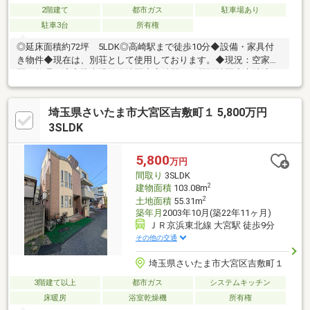
2階建て
都市ガス
駐車場あり
駐車3台
所有権
◎延床面積約72坪 5LDK◎高崎駅まで徒歩10分◆設備・家具付
き物件◆現在は、別荘として使用しております。◆現況：空家◆
区画整理：済◆駐車場整備地区◆高崎駅西口周辺地区◆立地適正
化計画◆都市機能誘導区域（居住誘導区域）◆高崎駅周辺地区
埼玉県さいたま市大宮区吉敷町１ 5,800万円
3SLDK
5,800
万円
間取り
3SLDK
2
建物面積
103.08m
2
土地面積
55.31m
築年月
2003年10月(築22年11ヶ月)
ＪＲ京浜東北線 大宮駅 徒歩9分
その他の交通
埼玉県さいたま市大宮区吉敷町１
3階建て以上
都市ガス
システムキッチン
床暖房
浴室乾燥機
所有権