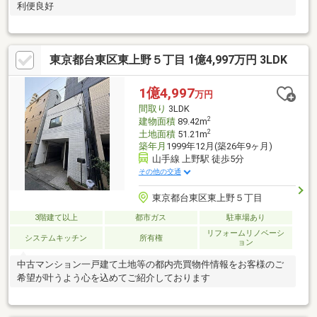
利便良好
東京都台東区東上野５丁目 1億4,997万円 3LDK
1億4,997
万円
間取り
3LDK
2
建物面積
89.42m
2
土地面積
51.21m
築年月
1999年12月(築26年9ヶ月)
山手線 上野駅 徒歩5分
その他の交通
東京都台東区東上野５丁目
3階建て以上
都市ガス
駐車場あり
リフォームリノベーシ
システムキッチン
所有権
ョン
中古マンション一戸建て土地等の都内売買物件情報をお客様のご
希望が叶うよう心を込めてご紹介しております