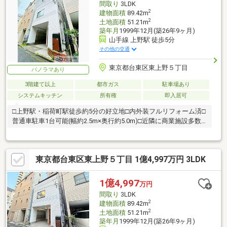
間取り
3LDK
2
建物面積
89.42m
2
土地面積
51.21m
築年月
1999年12月(築26年9ヶ月)
山手線 上野駅 徒歩5分
その他の交通
東京都台東区東上野５丁目
パノラマあり
3階建て以上
都市ガス
駐車場あり
システムキッチン
所有権
即入居可
□上野駅・稲荷町駅徒歩約5分の好立地□内外装フルリフォーム済□
普通車駐車1台可能(幅約2.5m×奥行約5.0m)□近隣に商業施設多数
あり
東京都台東区東上野５丁目 1億4,997万円 3LDK
1億4,997
万円
間取り
3LDK
2
建物面積
89.42m
2
土地面積
51.21m
築年月
1999年12月(築26年9ヶ月)