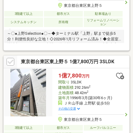
東京都台東区東上野５
3階建て以上
都市ガス
駐車場あり
リフォームリノベーシ
システムキッチン
所有権
ョン
～〇●上野Selection●〇～◆ターミナル駅「上野」駅まで徒歩5
分！利便性良好な立地！◇2026年1月リフォーム済み！◆全居室6
帖以上のゆとりのある空間！♪物件詳細はアドキャスト上野支店
【0120-917-091】まで
♪◇◆◇◆◇◆◇◆◇◆◇◆◇◆◇◆◇◆◇◆◇◆◇◆◇◆【ラ
東京都台東区東上野５ 1億7,800万円 3SLDK
イフプラン】本物件においての住宅ローンシミュレーションはも
ちろん、本物件購入後１０～２０年後のライフサイクルの変化を
見据えた長期的なライフプランシミュレーションを実施します
1億7,800
万円
♪◇◆◇◆◇◆◇◆◇◆◇◆◇◆◇◆◇◆◇◆◇◆◇◆◇◆
間取り
3SLDK
2
建物面積
292.26m
2
土地面積
48.42m
築年月
1996年3月(築30年6ヶ月)
ＪＲ山手線 上野駅 徒歩5分
その他の交通
東京都台東区東上野５
3階建て以上
都市ガス
ルーフバルコニー