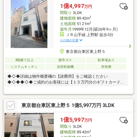
1億4,997
万円
間取り
3LDK
2
建物面積
89.42m
2
土地面積
51.21m
築年月
1999年12月(築26年9ヶ月)
ＪＲ山手線 上野駅 徒歩5分
その他の交通
東京都台東区東上野５
3階建て以上
都市ガス
駐車場あり
システムキッチン
浴室乾燥機
所有権
◆◇◆詳細は物件概要欄の【諸費用】をご確認ください
◆◇◆◆◇◆ご成約のお客様には【１５万円分のギフトカード】
をプレゼントしております◆◇◆※本キャンペーンは、弊社にて
ご契約いただいたお客様に限ります。お客様からよく、「え？不
動産会社によって諸費用ってこんなに違うんですか？」とご質問
東京都台東区東上野５ 1億5,997万円 3LDK
をいただきます。その際には、「はい、おっしゃる通りです。」
とお答えしています。不動産会社によって、諸費用やサービス内
容は大きく異なる場合があります。後悔しない物件購入のために
1億5,997
万円
も、無料のお見積り・ご相談だけでも大歓迎です。どうぞお気軽
間取り
3LDK
にお問い合わせください(^^)
2
建物面積
89.42m
2