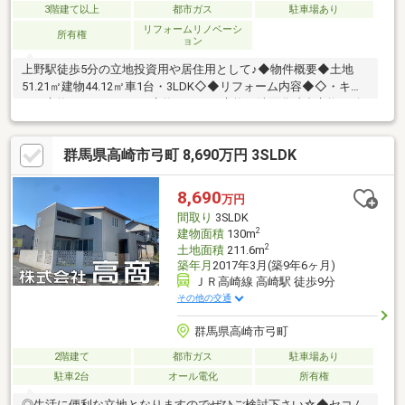
3階建て以上
都市ガス
駐車場あり
リフォームリノベーシ
所有権
ョン
上野駅徒歩5分の立地投資用や居住用として♪◆物件概要◆土地
51.21㎡建物44.12㎡車1台・3LDK◇◆リフォーム内容◆◇・キッ
チン交換・ユニットバス交換・トイレ交換・洗面化粧台交換・給
湯器交換・外壁屋根塗装・全面クロス張替え・床張り替え・建具
交換・ハウスクリーニングリフォーム工事完了しました。いつで
群馬県高崎市弓町 8,690万円 3SLDK
もご内覧可能です♪
8,690
万円
間取り
3SLDK
2
建物面積
130m
2
土地面積
211.6m
築年月
2017年3月(築9年6ヶ月)
ＪＲ高崎線 高崎駅 徒歩9分
その他の交通
群馬県高崎市弓町
2階建て
都市ガス
駐車場あり
駐車2台
オール電化
所有権
◎生活に便利な立地となりますのでぜひご検討下さい☆◆セコム