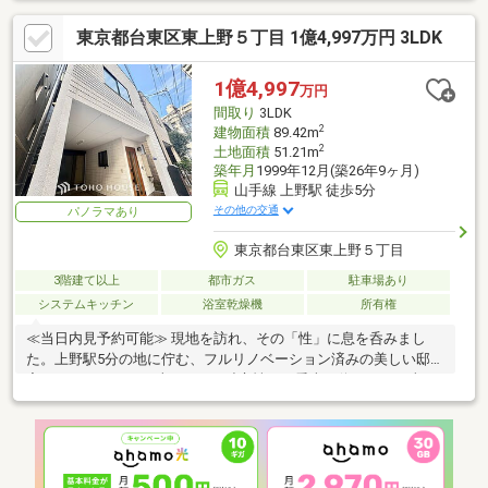
東京都台東区東上野５丁目 1億4,997万円 3LDK
1億4,997
万円
間取り
3LDK
2
建物面積
89.42m
2
土地面積
51.21m
築年月
1999年12月(築26年9ヶ月)
山手線 上野駅 徒歩5分
その他の交通
パノラマあり
東京都台東区東上野５丁目
3階建て以上
都市ガス
駐車場あり
システムキッチン
浴室乾燥機
所有権
≪当日内見予約可能≫ 現地を訪れ、その「性」に息を呑みまし
た。上野駅5分の地に佇む、フルリノベーション済みの美しい邸
宅。マンションでは味わえない独立性と、愛車を停められる喜び
がここにあります。