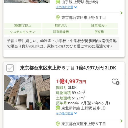
山手線 上野駅 徒歩5分
その他の交通
東京都台東区東上野５丁目
3階建て以上
都市ガス
駐車場あり
システムキッチン
浴室乾燥機
所有権
子育世帯に嬉しい、幼稚園・小学校・中学校が徒歩圏内♪南側角地
で陽当り良好のLDKは、家族でのびのびと過ごすのに最適です♪
東京都台東区東上野５丁目 1億4,997万円 3LDK
1億4,997
万円
間取り
3LDK
2
建物面積
89.42m
2
土地面積
51.21m
築年月
1999年12月(築26年9ヶ月)
東北新幹線 上野駅 徒歩5分
その他の交通
東京都台東区東上野５丁目