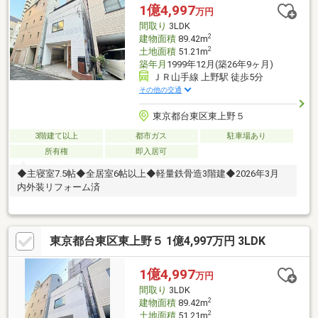
1億4,997
万円
間取り
3LDK
2
建物面積
89.42m
2
土地面積
51.21m
築年月
1999年12月(築26年9ヶ月)
ＪＲ山手線 上野駅 徒歩5分
その他の交通
東京都台東区東上野５
3階建て以上
都市ガス
駐車場あり
所有権
即入居可
◆主寝室7.5帖◆全居室6帖以上◆軽量鉄骨造3階建◆2026年3月
内外装リフォーム済
東京都台東区東上野５ 1億4,997万円 3LDK
1億4,997
万円
間取り
3LDK
2
建物面積
89.42m
2
土地面積
51.21m