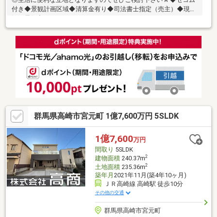
付き◆景観計画区域◆清算金有り◆司法書士指定（売主）◆現
況：居住中
群馬県高崎市宮元町 1億7,600万円 5SLDK
1億7,600
万円
間取り
5SLDK
2
建物面積
240.37m
2
土地面積
235.36m
築年月
2021年11月(築4年10ヶ月)
ＪＲ高崎線 高崎駅 徒歩10分
その他の交通
群馬県高崎市宮元町