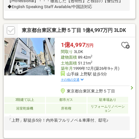
【Professional】・・・徹底した【透明性】と独自の【優位性】
◆English Speaking Staff Available/中国語対応
東京都台東区東上野５丁目 1億4,997万円 3LDK
1億4,997
万円
間取り
3LDK
2
建物面積
89.42m
2
土地面積
51.21m
築年月
1999年12月(築26年9ヶ月)
山手線 上野駅 徒歩5分
その他の交通
東京都台東区東上野５丁目
3階建て以上
都市ガス
駐車場あり
リフォームリノベーシ
浴室乾燥機
所有権
ョン
「上野」駅徒歩5分！内外装フルリノベ＆車庫付、邸宅♪