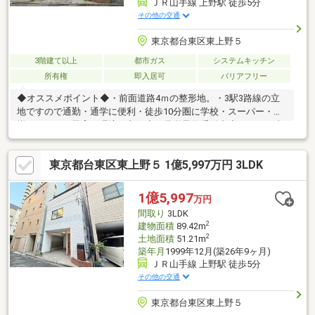
ＪＲ山手線 上野駅 徒歩5分
その他の交通
東京都台東区東上野５
3階建て以上
都市ガス
システムキッチン
所有権
即入居可
バリアフリー
◆オススメポイント◆・前面道路4ｍの整形地。・3駅3路線の立
地ですので通勤・通学に便利・徒歩10分圏に学校・スーパー・が
揃っており、子育て環境も良好◆ご見学予約受付中◆いつでも内
見可能です！ご見学と併せて資金計算もお打ち合わせできます。
ご希望の日時をお伝え下さい。
東京都台東区東上野５ 1億5,997万円 3LDK
1億5,997
万円
間取り
3LDK
2
建物面積
89.42m
2
土地面積
51.21m
築年月
1999年12月(築26年9ヶ月)
ＪＲ山手線 上野駅 徒歩5分
その他の交通
東京都台東区東上野５