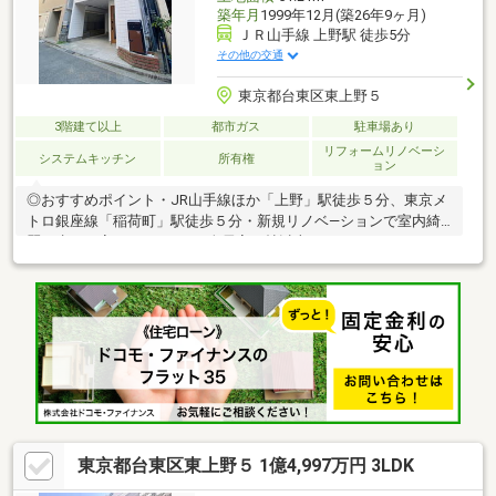
築年月
1999年12月(築26年9ヶ月)
ＪＲ山手線 上野駅 徒歩5分
その他の交通
東京都台東区東上野５
3階建て以上
都市ガス
駐車場あり
リフォームリノベーシ
システムキッチン
所有権
ョン
◎おすすめポイント・JR山手線ほか「上野」駅徒歩５分、東京メ
トロ銀座線「稲荷町」駅徒歩５分・新規リノベ―ションで室内綺
麗に生まれ変わりました♪・全居室６帖以上の、ゆとりある３LDK
プラン・１台分の駐車スペースあり（車種制限有）・近隣に商業
施設が揃い、生活利便性の高い住環境■資料請求・住宅ローンの
ご相談等はお気軽にお問い合わせください！■お問い合わせは
【フリーダイヤル：０１２０ー９９８ー１１８】までどうぞ♪
東京都台東区東上野５ 1億4,997万円 3LDK