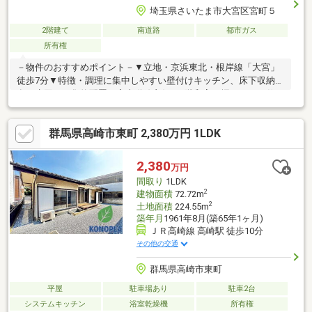
埼玉県さいたま市大宮区宮町５
2階建て
南道路
都市ガス
所有権
－物件のおすすめポイント－▼立地・京浜東北・根岸線「大宮」
徒歩7分▼特徴・調理に集中しやすい壁付けキッチン、床下収納
有・水回りを集約配置、家事動線良好・1階和室は掘りごたつ仕
様・2階和室は南向きバルコニーを設置・洋室・各和室は収納有・
2面採光を確保・ゆとりをもって使用可能なトイレ2か所有▼周辺
群馬県高崎市東町 2,380万円 1LDK
環境・まいばすけっと大宮宮町3丁目店 徒歩4分(約260m)・さいた
ま市立大宮北小学校 徒歩6分(約410m)・セブンイレブン大宮平和
通り店 徒歩1分(約50m)■ ご希望の住まい探しをお手伝いします
2,380
万円
━━━━━・・・物件の詳細・ご相談はお気軽にお問い合わせく
間取り
1LDK
ださい。
2
建物面積
72.72m
2
土地面積
224.55m
築年月
1961年8月(築65年1ヶ月)
ＪＲ高崎線 高崎駅 徒歩10分
その他の交通
群馬県高崎市東町
平屋
駐車場あり
駐車2台
システムキッチン
浴室乾燥機
所有権