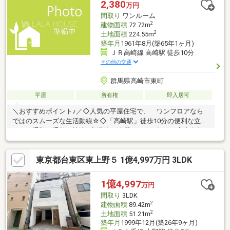
2,380
万円
間取り
ワンルーム
2
建物面積
72.72m
2
土地面積
224.55m
築年月
1961年8月(築65年1ヶ月)
ＪＲ高崎線 高崎駅 徒歩10分
その他の交通
群馬県高崎市東町
平屋
所有権
即入居可
＼おすすめポイント♪／◇人気の平屋住宅で、 ワンフロアなら
ではのスムーズな生活動線☆◇「高崎駅」徒歩10分の便利な立地
で、 通勤・通学も快適♪◇掃除や洗濯など、 毎日の家事負担
を軽減しやすい住空間☆◇国道354号へのアクセス良好◎
東京都台東区東上野５ 1億4,997万円 3LDK
1億4,997
万円
間取り
3LDK
2
建物面積
89.42m
2
土地面積
51.21m
築年月
1999年12月(築26年9ヶ月)