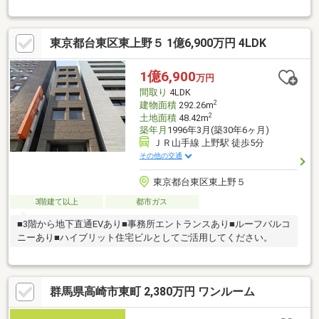
◇建物面積：１０４．７４㎡（３１．６８坪）公簿◇２０２３年
２月築◇間取り：４ＬＤＫ〇【収納スペース】バックヤード（１
階）、ファミリークロゼット（２階）〇【オープンキッチン】リ
東京都台東区東上野５ 1億6,900万円 4LDK
ビングダイニングが見渡せる対面キッチン〇【書斎】リビングに
つながる書斎はリモートワーク等にも活用できます。〇【インナ
ーバルコニー】屋根のついたインナーバルコニーがございます
1億6,900
万円
間取り
4LDK
2
建物面積
292.26m
2
土地面積
48.42m
築年月
1996年3月(築30年6ヶ月)
ＪＲ山手線 上野駅 徒歩5分
その他の交通
東京都台東区東上野５
3階建て以上
都市ガス
■3階から地下直通EVあり■事務所エントランスあり■ルーフバルコ
ニーあり■ハイブリット住宅ビルとしてご活用してください。
群馬県高崎市東町 2,380万円 ワンルーム