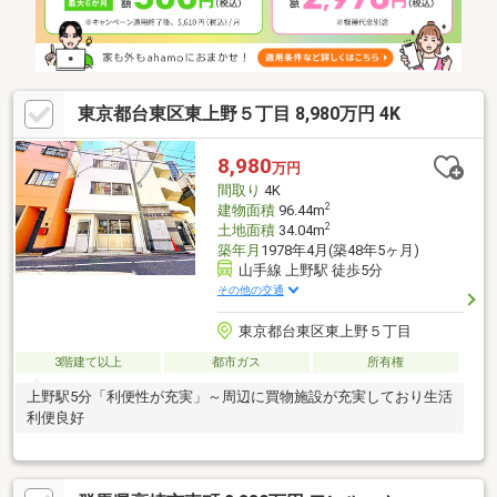
東京都台東区東上野５丁目 8,980万円 4K
8,980
万円
間取り
4K
2
建物面積
96.44m
2
土地面積
34.04m
築年月
1978年4月(築48年5ヶ月)
山手線 上野駅 徒歩5分
その他の交通
東京都台東区東上野５丁目
3階建て以上
都市ガス
所有権
上野駅5分「利便性が充実」～周辺に買物施設が充実しており生活
利便良好