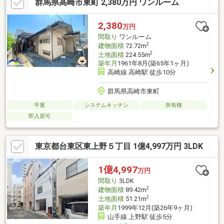
群馬県高崎市東町 2,380万円 ワンルーム
2,380
万円
間取り
ワンルーム
2
建物面積
72.72m
2
土地面積
224.55m
築年月
1961年8月(築65年1ヶ月)
高崎線 高崎駅 徒歩10分
群馬県高崎市東町
平屋
システムキッチン
所有権
即入居可
東京都台東区東上野５丁目 1億4,997万円 3LDK
1億4,997
万円
間取り
3LDK
2
建物面積
89.42m
2
土地面積
51.21m
築年月
1999年12月(築26年9ヶ月)
山手線 上野駅 徒歩5分