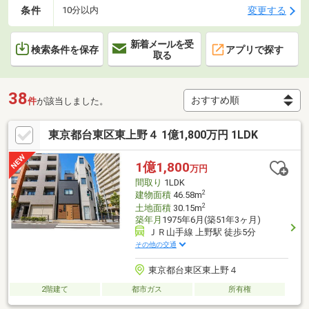
条件
変更する
10分以内
新着メールを受
検索条件を保存
アプリで探す
取る
38
件
が該当しました。
東京都台東区東上野４ 1億1,800万円 1LDK
1億1,800
万円
間取り
1LDK
2
建物面積
46.58m
2
土地面積
30.15m
築年月
1975年6月(築51年3ヶ月)
ＪＲ山手線 上野駅 徒歩5分
その他の交通
東京都台東区東上野４
2階建て
都市ガス
所有権