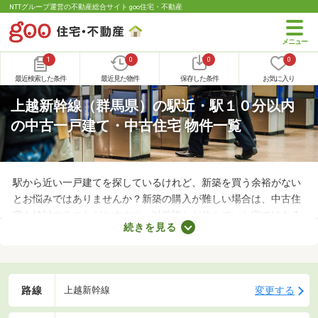
NTTグループ運営の不動産総合サイト goo住宅・不動産
1
0
0
0
最近検索した条件
最近見た物件
保存した条件
お気に入り
上越新幹線（群馬県）の駅近・駅１０分以内
の中古一戸建て・中古住宅 物件一覧
駅から近い一戸建てを探しているけれど、新築を買う余裕がない
とお悩みではありませんか？新築の購入が難しい場合は、中古住
宅を検討することがおすすめ。以前誰かが住んでいた家ではある
続きを見る
ものの、費用を大幅に抑えられるメリットがあります。ここで
は、駅から徒歩10分以内の中古一戸建て物件を紹介します。
路線
変更する
上越新幹線