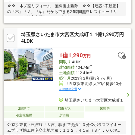
☆☆ 木ノ葉リフォーム・無料害虫駆除 ☆☆【建設×不動産】
の『木』『ノ』『葉』だからできる24時間無料レスキュー！リフ
ォーム・無料害虫駆除サビース対応しております！中古でもアフ
ターサービスがついており、住んでからの安心をずっとお届けし
ます！内覧時に、無料相談・お見積りも物件ごとに作成可能！！
埼玉県さいたま市大宮区大成町１ 1億1,290万円
オウチ探しも、リフォームも一緒に相談できます！＼弊社には、
『きつね隊』・『ゴリラ隊』という無料かけつけサービスの仕組
4LDK
みが、整っています♪／住んでからのお家トラブル、緊急対応も承
っております♪お家のこと、すべて木ノ葉プランニングにお任せく
1億1,290
万円
ださい＾＾
間取り
4LDK
2
建物面積
104.74m
2
土地面積
112.41m
築年月
2023年2月(築3年7ヶ月)
ＪＲ京浜東北線 大宮駅 徒歩10分
その他の交通
埼玉県さいたま市大宮区大成町１
2階建て
都市ガス
床暖房
浴室乾燥機
所有権
◇京浜東北・根岸線「大宮」駅まで徒歩１０分◇ポラスマイホー
ムプラザ施工住宅◇土地面積：１１２．４１㎡（３４．００坪）