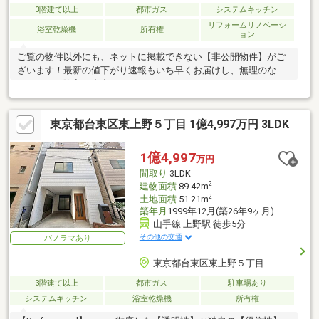
3階建て以上
都市ガス
システムキッチン
リフォームリノベーシ
浴室乾燥機
所有権
ョン
ご覧の物件以外にも、ネットに掲載できない【非公開物件】がご
ざいます！最新の値下がり速報もいち早くお届けし、無理のない
マイホーム購入を全力でサポートいたします！
東京都台東区東上野５丁目 1億4,997万円 3LDK
1億4,997
万円
間取り
3LDK
2
建物面積
89.42m
2
土地面積
51.21m
築年月
1999年12月(築26年9ヶ月)
山手線 上野駅 徒歩5分
その他の交通
パノラマあり
東京都台東区東上野５丁目
3階建て以上
都市ガス
駐車場あり
システムキッチン
浴室乾燥機
所有権