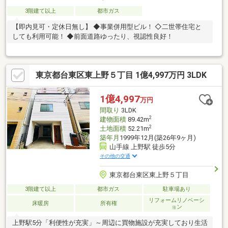
3階建て以上
都市ガス
【即内見可・定休日無し】 ◆事業併用型ビル！ ◇二世帯住宅と
しても利用可能！ ◆前面道路ゆったり、視認性良好！
東京都台東区東上野５丁目 1億4,997万円 3LDK
1億4,997
万円
間取り
3LDK
2
建物面積
89.42m
2
土地面積
52.21m
築年月
1999年12月(築26年9ヶ月)
山手線 上野駅 徒歩5分
その他の交通
東京都台東区東上野５丁目
3階建て以上
都市ガス
駐車場あり
リフォームリノベーシ
床暖房
所有権
ョン
上野駅5分「利便性が充実」～周辺に買物施設が充実しており生活