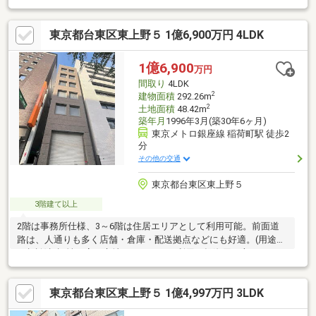
ームしたい方に♪（費用は買主様の負担になります。)◇◆◇チェ
ックポイント◇◆◇●稲荷町駅徒歩2分の駅近●上野駅徒歩7分の駅
東京都台東区東上野５ 1億6,900万円 4LDK
近●前面道路の幅員が約8ｍ●バルコニー付●1Ｆに土間●収納付●勝
手口あり●居住用にも倉庫としてもセンチュリー２１加盟店の株
式会社クレール不動産です。不動産のご購入からお住み替えご売
1億6,900
万円
却のご相談まで幅広くご対応させて頂きます！是非、お問い合わ
間取り
4LDK
せください！
2
建物面積
292.26m
2
土地面積
48.42m
築年月
1996年3月(築30年6ヶ月)
東京メトロ銀座線 稲荷町駅 徒歩2
分
その他の交通
東京都台東区東上野５
3階建て以上
2階は事務所仕様、3～6階は住居エリアとして利用可能。前面道
路は、人通りも多く店舗・倉庫・配送拠点などにも好適。(用途は
要相談)視認性の高い立地で、オーナー利用・投資用双方におすす
めのハイブリッドビルです！借地権付きのため、所有権物件と比
べて価格も抑えめ◎※民泊は禁止
東京都台東区東上野５ 1億4,997万円 3LDK