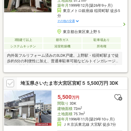
土地面積
51.21m
築年月
1999年12月(築26年9ヶ月)
東京メトロ銀座線 稲荷町駅 徒歩5
分
その他の交通
東京都台東区東上野５
3階建て以上
都市ガス
駐車場あり
システムキッチン
浴室乾燥機
所有権
内外装フルリフォーム済みの3LDK戸建。上野駅・稲荷町駅まで徒
歩約5分の利便性に加え、普通車駐車可能なビルトインガレージ付
き。各居室収納やバルコニーも備え、都心での暮らしやすさと快
適性を両立した一邸です。商業施設や生活利便施設も徒歩圏に揃
い、住まいとしてもセカンド拠点としても魅力のあるポジショ
埼玉県さいたま市大宮区宮町５ 5,500万円 3DK
ン。
5,500
万円
間取り
3DK
2
建物面積
72m
2
土地面積
75.7m
築年月
1996年11月(築29年10ヶ月)
ＪＲ京浜東北線 大宮駅 徒歩7分