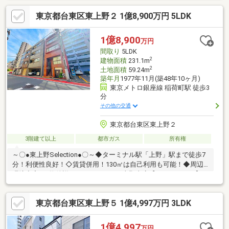
東京都台東区東上野２ 1億8,900万円 5LDK
1億8,900
万円
間取り
5LDK
2
建物面積
231.1m
2
土地面積
59.24m
築年月
1977年11月(築48年10ヶ月)
東京メトロ銀座線 稲荷町駅 徒歩3
分
その他の交通
東京都台東区東上野２
3階建て以上
都市ガス
所有権
～〇●東上野Selection●〇～◆ターミナル駅「上野」駅まで徒歩7
分！利便性良好！◇賃貸併用！130㎡は自己利用も可能！◆周辺
環境充実！♪物件詳細はアドキャスト上野支店【0120-917-091】ま
で
♪◇◆◇◆◇◆◇◆◇◆◇◆◇◆◇◆◇◆◇◆◇◆◇◆◇◆【ラ
東京都台東区東上野５ 1億4,997万円 3LDK
イフプラン】本物件においての住宅ローンシミュレーションはも
ちろん、本物件購入後１０～２０年後のライフサイクルの変化を
見据えた長期的なライフプランシミュレーションを実施します
1億4,997
万円