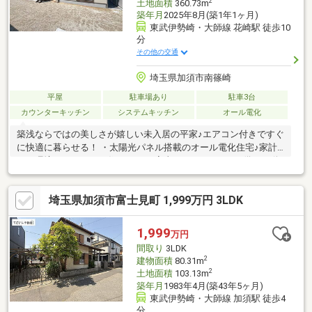
2
土地面積
360.73m
築年月
2025年8月(築1年1ヶ月)
東武伊勢崎・大師線 花崎駅 徒歩10
分
その他の交通
埼玉県加須市南篠崎
平屋
駐車場あり
駐車3台
カウンターキッチン
システムキッチン
オール電化
築浅ならではの美しさが嬉しい未入居の平家♪エアコン付きですぐ
に快適に暮らせる！ ・太陽光パネル搭載のオール電化住宅♪家計
にも環境にもやさしい住まい！ ・家事スペースやWICを備えた動
線の整った間取り！
埼玉県加須市富士見町 1,999万円 3LDK
1,999
万円
間取り
3LDK
2
建物面積
80.31m
2
土地面積
103.13m
築年月
1983年4月(築43年5ヶ月)
東武伊勢崎・大師線 加須駅 徒歩4
分