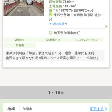
2
建物面積
73.69m
2
土地面積
113.74m
築年月
1987年7月(築39年2ヶ月)
東武伊勢崎・大師線 加須駅 徒歩10
分
その他の交通
埼玉県加須市南町
2階建て
駐車場あり
システムキッチン
所有権
東武伊勢崎線「加須」駅まで徒歩10分！通勤・通学にも便利♪ ・
南西向きで暖かな住宅♪収納スペース豊富な間取り！ ・小学校ま
で徒歩9分！スーパー、コンビニまでも徒歩圏内で生活便利♪
1～18
件
地域
変更する
加須市