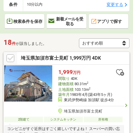
条件
変更する
10分以内
新着メールを受
検索条件を保存
アプリで探す
取る
18
件
が該当しました。
埼玉県加須市富士見町 1,999万円 4DK
1,999
万円
間取り
4DK
2
建物面積
80.31m
2
土地面積
103.13m
築年月
1983年4月(築43年5ヶ月)
東武伊勢崎線 加須駅 徒歩4分
埼玉県加須市富士見町
2階建て
システムキッチン
所有権
コンビニがすぐ近所はすごく嬉しいですよね！ スーパーの買い忘