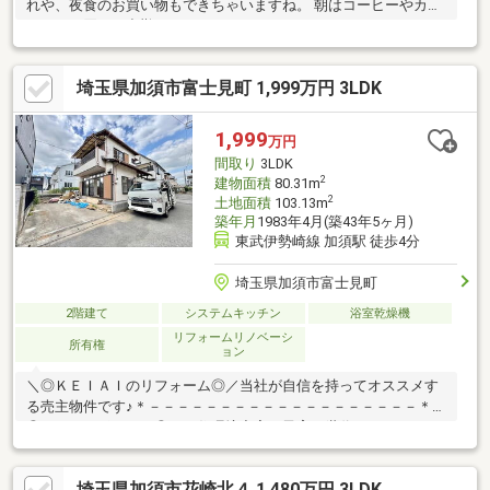
れや、夜食のお買い物もできちゃいますね。 朝はコーヒーやカフ
ェラテを買って出勤してみてはいかがですか？
埼玉県加須市富士見町 1,999万円 3LDK
1,999
万円
間取り
3LDK
2
建物面積
80.31m
2
土地面積
103.13m
築年月
1983年4月(築43年5ヶ月)
東武伊勢崎線 加須駅 徒歩4分
埼玉県加須市富士見町
2階建て
システムキッチン
浴室乾燥機
リフォームリノベーシ
所有権
ョン
＼◎ＫＥＩＡＩのリフォーム◎／当社が自信を持ってオススメす
る売主物件です♪＊－－－－－－－－－－－－－－－－－－－＊＼
◎おすすめポイント◎／・住環境充実で子育て世代にもおすす
め・収納完備で片付けはかどる♪・日当たり良好！明るいお部屋・
閑静な住宅街で安心♪・家賃より安く憧れの庭付き戸建♪＼◎周辺
埼玉県加須市花崎北４ 1,480万円 3LDK
環境◎／・南小学校（約1200ｍ）・昭和中学校（約2400ｍ）・ヤ