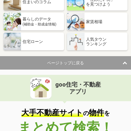
住まいのコラム
を見つけよう
暮らしのデータ
家賃相場
(補助金・助成金情報)
人気タウン
住宅ローン
ランキング
ページトップに戻る
goo住宅・不動産
アプリ
大手不動産サイト
物件
の
を
まとめて検索！