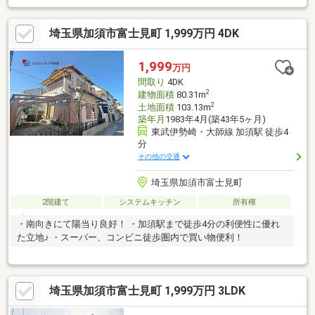
埼玉県加須市富士見町 1,999万円 4DK
1,999
万円
間取り
4DK
2
建物面積
80.31m
2
土地面積
103.13m
築年月
1983年4月(築43年5ヶ月)
東武伊勢崎・大師線 加須駅 徒歩4
分
その他の交通
埼玉県加須市富士見町
2階建て
システムキッチン
所有権
・南向きにて陽当り良好！ ・加須駅まで徒歩4分の利便性に優れ
た立地♪ ・スーパー、コンビニ徒歩圏内で買い物便利！
埼玉県加須市富士見町 1,999万円 3LDK