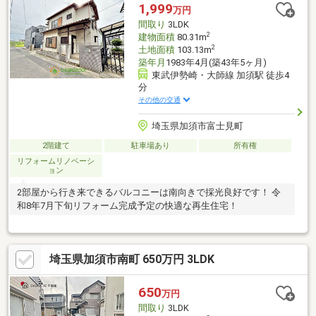
1,999
万円
間取り
3LDK
2
建物面積
80.31m
2
土地面積
103.13m
築年月
1983年4月(築43年5ヶ月)
東武伊勢崎・大師線 加須駅 徒歩4
分
その他の交通
埼玉県加須市富士見町
2階建て
駐車場あり
所有権
リフォームリノベーシ
ョン
2部屋から行き来できるバルコニーは南向きで採光良好です！ 令
和8年7月下旬リフォーム完成予定の快適な再生住宅！
埼玉県加須市南町 650万円 3LDK
650
万円
間取り
3LDK