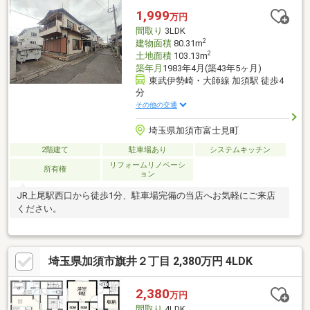
1,999
万円
間取り
3LDK
2
建物面積
80.31m
2
土地面積
103.13m
築年月
1983年4月(築43年5ヶ月)
東武伊勢崎・大師線 加須駅 徒歩4
分
その他の交通
埼玉県加須市富士見町
2階建て
駐車場あり
システムキッチン
リフォームリノベーシ
所有権
ョン
JR上尾駅西口から徒歩1分、駐車場完備の当店へお気軽にご来店
ください。
埼玉県加須市旗井２丁目 2,380万円 4LDK
2,380
万円
間取り
4LDK