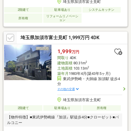
埼玉県加須市富士見町
2階建て
駐車場あり
システムキッチン
リフォームリノベーシ
所有権
ョン
埼玉県加須市富士見町 1,999万円 4DK
1,999
万円
間取り
4DK
2
建物面積
80.31m
2
土地面積
103.13m
築年月
1983年4月(築43年5ヶ月)
東武伊勢崎・大師線 加須駅 徒歩4
分
その他の交通
埼玉県加須市富士見町
2階建て
駐車場あり
所有権
【物件特徴】■東武伊勢崎線『加須』駅徒歩4分■クローゼット■バ
ルコニー