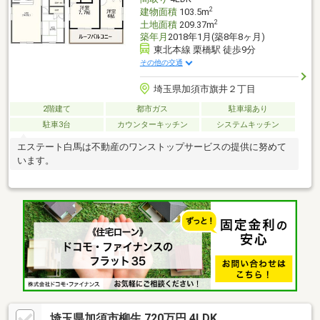
2
建物面積
103.5m
2
土地面積
209.37m
築年月
2018年1月(築8年8ヶ月)
東北本線 栗橋駅 徒歩9分
その他の交通
埼玉県加須市旗井２丁目
2階建て
都市ガス
駐車場あり
駐車3台
カウンターキッチン
システムキッチン
エステート白馬は不動産のワンストップサービスの提供に努めて
います。
埼玉県加須市柳生 720万円 4LDK