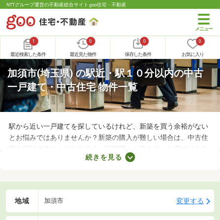
NTTグループ運営の不動産総合サイト goo住宅・不動産
1
0
0
0
最近検索した条件
最近見た物件
保存した条件
お気に入り
加須市(埼玉県) の駅近・駅１０分以内の中古
一戸建て・中古住宅 物件一覧
駅から近い一戸建てを探しているけれど、新築を買う余裕がない
とお悩みではありませんか？新築の購入が難しい場合は、中古住
宅を検討することがおすすめ。以前誰かが住んでいた家ではある
続きを見る
ものの、費用を大幅に抑えられるメリットがあります。ここで
は、駅から徒歩10分以内の中古一戸建て物件を紹介します。
地域
変更する
加須市