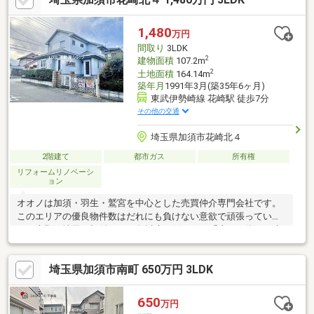
オコー加須店（約1500ｍ）＊－－－－－－－－－－－－－－－－
－－－＊＼◎本日ご見学可能◎／「今から見たい！」「お一人で
1,480
万円
も安心」お気軽にお問い合わせ♪住宅ローンのご相談も随時お任せ
間取り
3LDK
ください！
2
建物面積
107.2m
2
土地面積
164.14m
築年月
1991年3月(築35年6ヶ月)
東武伊勢崎線 花崎駅 徒歩7分
その他の交通
埼玉県加須市花崎北４
2階建て
都市ガス
所有権
リフォームリノベーシ
ョン
オオノは加須・羽生・鷲宮を中心とした売買仲介専門会社です。
このエリアの優良物件数はだれにも負けない意欲で頑張っていま
す。大野は地元に根付いて40年以上！例えば、「大雨が降ると水
が出やすいか」「買い物はどこがよいか」「通いやすい病院はど
こか」など、色々とお客様が知りたいことをアドバイス致しま
埼玉県加須市南町 650万円 3LDK
す。家を見るなら、地元に詳しいオオノが頼りになります。ご内
見時に弊社スタッフからのしつこい営業はありませんので、安心
してご内覧ください！◆営業時間 9：30～18：30（定休日:火
650
万円
曜・水曜）