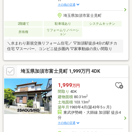
その他の交通
埼玉県加須市富士見町
2階建て
駐車場あり
システムキッチン
リフォームリノベーシ
所有権
ョン
＼水まわり新規交換リフォーム住宅／ ▽加須駅徒歩4分の駅チカ
住宅 ▽スーパー、コンビニ徒歩圏内 ▽家事動線の良い間取り
埼玉県加須市富士見町 1,999万円 4DK
1,999
万円
間取り
4DK
2
建物面積
80.31m
2
土地面積
103.13m
築年月
1983年4月(築43年5ヶ月)
東武伊勢崎・大師線 加須駅 徒歩4
分
その他の交通