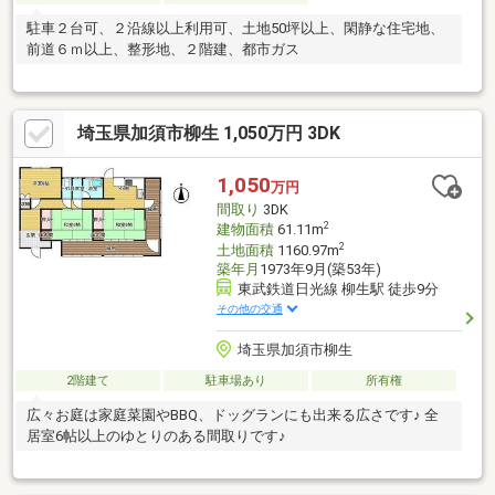
駐車２台可、２沿線以上利用可、土地50坪以上、閑静な住宅地、
前道６ｍ以上、整形地、２階建、都市ガス
埼玉県加須市柳生 1,050万円 3DK
1,050
万円
間取り
3DK
2
建物面積
61.11m
2
土地面積
1160.97m
築年月
1973年9月(築53年)
東武鉄道日光線 柳生駅 徒歩9分
その他の交通
埼玉県加須市柳生
2階建て
駐車場あり
所有権
広々お庭は家庭菜園やBBQ、ドッグランにも出来る広さです♪ 全
居室6帖以上のゆとりのある間取りです♪