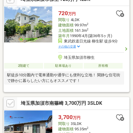
720
万円
間取り
4LDK
2
建物面積
99.97m
2
土地面積
161.3m
築年月
1990年4月(築36年5ヶ月)
東武鉄道日光線 柳生駅 徒歩9分
その他の交通
埼玉県加須市柳生
2階建て
駐車場あり
所有権
駅徒歩10分圏内で電車通勤や通学にも便利な立地！ 閑静な住宅街
で静かに暮らしたい方にもオススメです！
埼玉県加須市南篠崎 3,700万円 3SLDK
3,700
万円
間取り
3SLDK
2
建物面積
95.35m