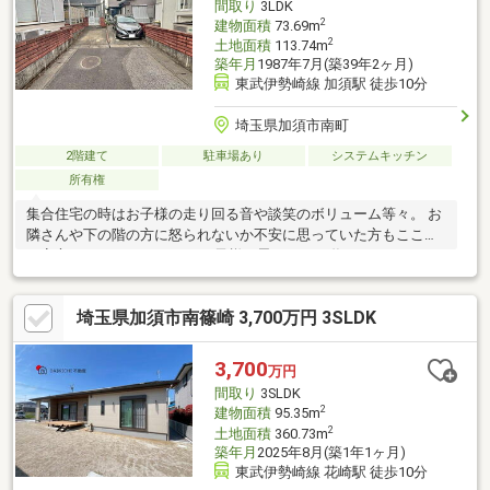
間取り
3LDK
2
建物面積
73.69m
2
土地面積
113.74m
築年月
1987年7月(築39年2ヶ月)
東武伊勢崎線 加須駅 徒歩10分
埼玉県加須市南町
2階建て
駐車場あり
システムキッチン
所有権
集合住宅の時はお子様の走り回る音や談笑のボリューム等々。 お
隣さんや下の階の方に怒られないか不安に思っていた方もここな
ら安心です。 マイホームでお子様と思いっきり遊んでみません
か？【弊社では以下の５つをお客様にお約束いたします】1.物件
の善し悪しは全て正直にお話しします。2.無理な売り込みや契約
埼玉県加須市南篠崎 3,700万円 3SLDK
の催促、突然の訪問等、しつこい営業は一切行いません。3.契約
したら終わりではなくお引き渡し後、お引越し後もお客様のパー
トナーであること。4.ウソやおとり広告は一切使いません。(デー
3,700
万円
タ更新は迅速に行います。）5.お客様の個人情報は細心の注意を
間取り
3SLDK
払って取り扱いします。
2
建物面積
95.35m
2
土地面積
360.73m
築年月
2025年8月(築1年1ヶ月)
東武伊勢崎線 花崎駅 徒歩10分