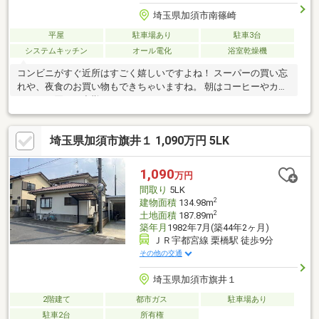
埼玉県加須市南篠崎
平屋
駐車場あり
駐車3台
システムキッチン
オール電化
浴室乾燥機
コンビニがすぐ近所はすごく嬉しいですよね！ スーパーの買い忘
れや、夜食のお買い物もできちゃいますね。 朝はコーヒーやカフ
ェラテを買って出勤してみてはいかがですか？
埼玉県加須市旗井１ 1,090万円 5LK
1,090
万円
間取り
5LK
2
建物面積
134.98m
2
土地面積
187.89m
築年月
1982年7月(築44年2ヶ月)
ＪＲ宇都宮線 栗橋駅 徒歩9分
その他の交通
埼玉県加須市旗井１
2階建て
都市ガス
駐車場あり
駐車2台
所有権