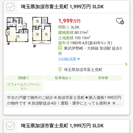
埼玉県加須市富士見町 1,999万円 3LDK
1,999
万円
間取り
3LDK
2
建物面積
80.31m
2
土地面積
103.13m
築年月
1983年4月(築43年5ヶ月)
東武伊勢崎・大師線 加須駅 徒歩3
分
その他の交通
埼玉県加須市富士見町
2階建て
駐車場あり
所有権
リフォームリノベーシ
ョン
中古の戸建て物件のご紹介☆加須市富士見町★購入価格1 999万円
の物件です ☆加須駅徒歩4分！通勤・通学にとっても便利☆ ☆地
域医療を担う済生会加須病院が徒歩5分☆
埼玉県加須市富士見町 1,999万円 3LDK