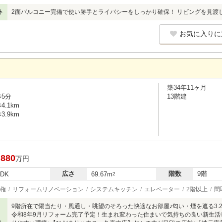
ト
2面バルコニー完備で使い勝手とライバシーをしっかり確保！ リビングを見渡
お気に入りに
築34年11ヶ月
歩5分
13階建
.1km
.9km
,880
万円
広さ
階数
9階
LDK
69.67m
2
権
リフォームリノベーション
システムキッチン
エレベーター
2階以上
間
9階所在で陽当たり・風通し・眺望のそろった快適なお部屋♪匂い・煙を遮る3.
令和8年9月リフォーム完了予定！生まれ変わった住まいで気持ちの良い新生活