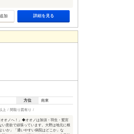
詳細を見る
追加
方位
南東
以上
間取り図有り
店オオノへ！」◆オオノは加須・羽生・鷲宮
ない意欲で頑張っています。大野は地元に根
がよいか」「通いやすい病院はどこか」な