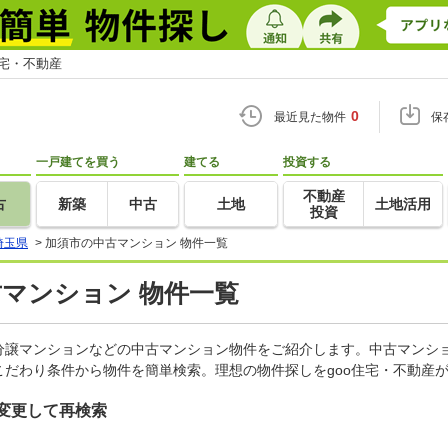
住宅・不動産
0
最近見た物件
保
一戸建てを買う
建てる
投資する
不動産
古
新築
中古
土地
土地活用
投資
埼玉県
>
加須市の中古マンション 物件一覧
古マンション 物件一覧
分譲マンションなどの中古マンション物件をご紹介します。中古マンショ
だわり条件から物件を簡単検索。理想の物件探しをgoo住宅・不動産
変更して再検索