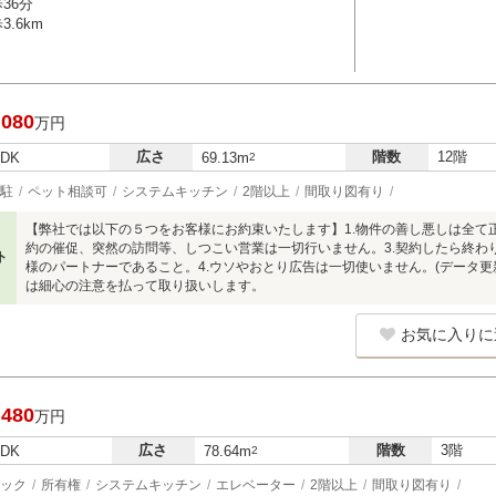
36分
.6km
,080
万円
広さ
階数
12階
LDK
69.13m
2
駐
ペット相談可
システムキッチン
2階以上
間取り図有り
【弊社では以下の５つをお客様にお約束いたします】1.物件の善し悪しは全て
約の催促、突然の訪問等、しつこい営業は一切行いません。3.契約したら終わ
ト
様のパートナーであること。4.ウソやおとり広告は一切使いません。(データ更
は細心の注意を払って取り扱いします。
お気に入りに
,480
万円
広さ
階数
3階
LDK
78.64m
2
ック
所有権
システムキッチン
エレベーター
2階以上
間取り図有り