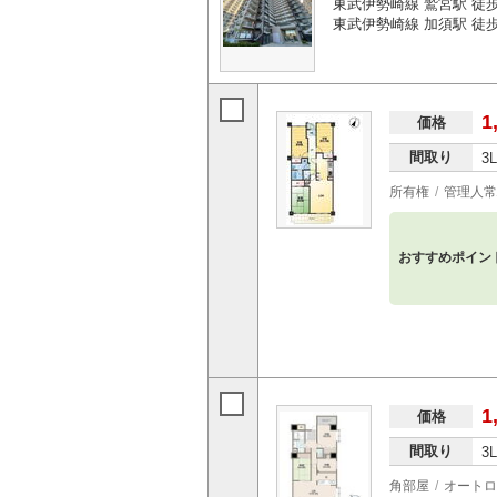
東武伊勢崎線 鷲宮駅 徒歩
東武伊勢崎線 加須駅 徒歩3
1
価格
間取り
3
所有権
管理人常
おすすめポイン
1
価格
間取り
3
角部屋
オートロ