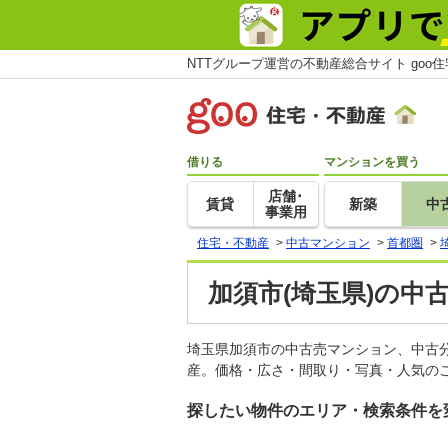
NTTグループ運営の不動産総合サイト goo
借りる
マンションを買う
店舗･
賃貸
新築
中
事業用
住宅・不動産
>
中古マンション
>
首都圏
>
加須市(埼玉県)の中
埼玉県加須市の中古売マンション、中古
産。価格・広さ・間取り・写真・人気のこ
探したい物件のエリア・検索条件を