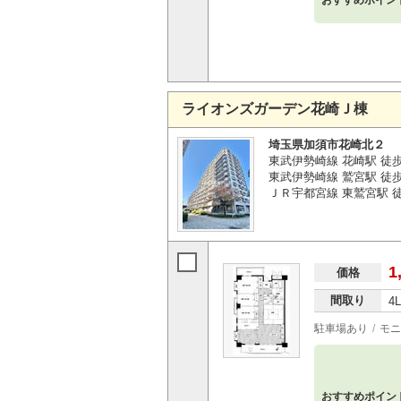
おすすめポイン
ライオンズガーデン花崎Ｊ棟
埼玉県加須市花崎北２
東武伊勢崎線 花崎駅 徒
東武伊勢崎線 鷲宮駅 徒歩4
ＪＲ宇都宮線 東鷲宮駅 徒歩
1
価格
間取り
4
駐車場あり
モニ
おすすめポイン