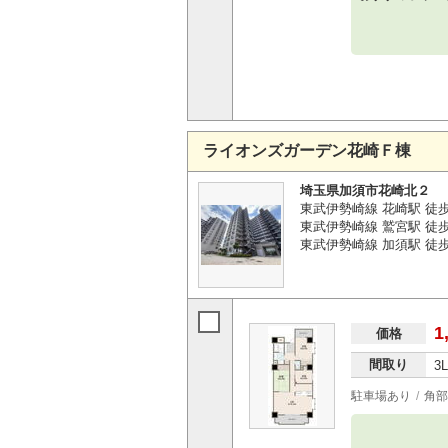
ライオンズガーデン花崎Ｆ棟
埼玉県加須市花崎北２
東武伊勢崎線 花崎駅 徒
東武伊勢崎線 鷲宮駅 徒歩4
東武伊勢崎線 加須駅 徒歩4
1
価格
間取り
3
駐車場あり
角部