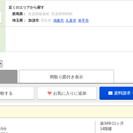
近くのエリアから探す
群馬県：
邑楽郡板倉町
邑楽郡明和町
埼玉県：
加須市
羽生市
鴻巣市
久喜市
幸手市
間取り図付き表示
お気に入りに追加
資料請求
築34年11ヶ月
歩5分
14階建