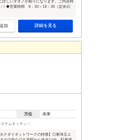
に詳しいオオノが頼りになります。ご内見時
◆営業時間 9：30～18：30（定休日:
詳細を見る
追加
方位
南東
システムキッチン
【カクダイネットワークの特徴】◎東埼玉エ
があるので安心◎久喜駅から徒歩11分 駐車場