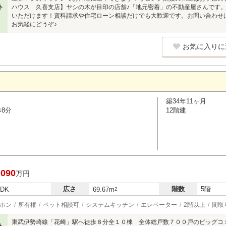
ト
ハウス 久喜支店】ヤシの木が目印の店舗♪「地元密着」の不動産屋さんです
いただけます！資料請求や住宅ローン相談だけでも大歓迎です。お問い合わせは【フリ
お気軽にどうぞ♪
お気に入りに
築34年11ヶ月
歩8分
12階建
,090
万円
広さ
階数
5階
LDK
69.67m
2
ホン
所有権
ペット相談可
システムキッチン
エレベーター
2階以上
間取
東武伊勢崎線「花崎」駅へ徒歩８分全１０棟 全体総戸数７００戸のビッグコ