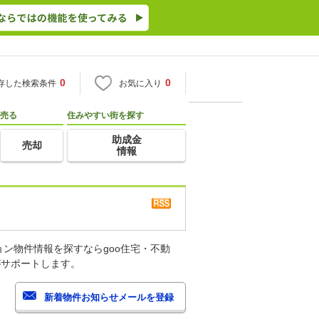
0
0
存した検索条件
お気に入り
売る
住みやすい街を探す
助成金
売却
情報
ン物件情報を探すならgoo住宅・不動
がサポートします。