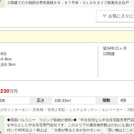
ト
２階建ての５階部分専有面積６９．６７平米・３ＬＤＫタイプ南東向き住戸
お気に入りに
築34年11ヶ月
歩8分
12階建
.4km
6.3km
,230
万円
広さ
階数
4階
LDK
108.43m
2
タ付インターホン
所有権
管理人常駐
システムキッチン
エレベーター
2階
◆両面バルコニー リビング収納が便利♪◆「中古住宅なら中古住宅販売専門
を中心とした中古住宅専門会社です。このエリアの優良物件数はだれにも負け
付いて40年以上！例えば、「大雨が降ると水が出やすいか」「買い物はどこ
ト