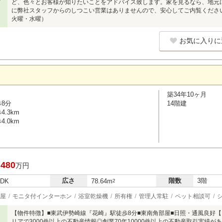
ど、色々とお客様が知りたいことをアドバイス致します。家を見るなら、地元
に弊社スタッフからのしつこい営業はありませんので、安心してご内覧ください！
火曜・水曜）
お気に入りに
築34年10ヶ月
歩8分
14階建
.3km
.0km
,480
万円
広さ
階数
3階
LDK
78.64m
2
屋
モニタ付インターホン
浴室乾燥機
所有権
管理人常駐
ペット相談可
【物件特徴】■東武伊勢崎線『花崎』駅徒歩8分■東南角部屋■日照・通風良好
リアで3000件以上の不動産情報◎創業70年10000件以上の不動産取引実績