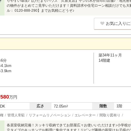
ト
りやすい環境♪【ひだまりハウス 久喜支店】ヤシの木が目印の店舗♪「地元密
の物件がまとめてご見学いただけます！資料請求や住宅ローン相談だけでも大
ル： 0120-888-290】までお気軽にどうぞ♪
お気に入りに
築34年11ヶ月
歩6分
14階建
.1km
.9km
,580
万円
広さ
階数
1階
LDK
72.05m
2
権
管理人常駐
リフォームリノベーション
エレベーター
間取り図有り
各居室収納完備！スッキリ収納できてお部屋広々お使いいただけます♪小学校が
立タイプのキッチンでお料理に集中できます！リビング隣接の和室はお子様の