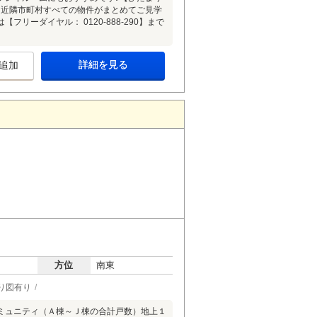
。近隣市町村すべての物件がまとめてご見学
ーダイヤル： 0120-888-290】まで
詳細を見る
追加
方位
南東
り図有り
ミュニティ（Ａ棟～Ｊ棟の合計戸数）地上１