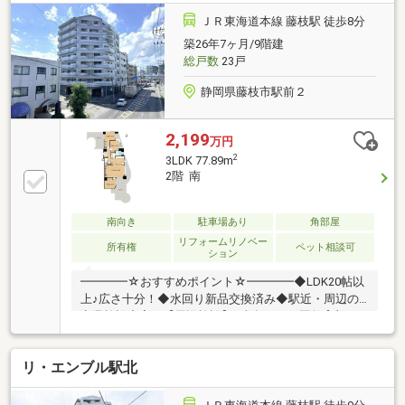
めてご見学頂き、比較検討が可能なプラン・見学相談
※所要時間：約90分ご購入に向けた資金計画のご提
ＪＲ東海道本線 藤枝駅 徒歩8分
案・住宅ローンのご案内までサポート！◆住宅ローン
築26年7ヶ月/9階建
相談※所要時間：約30分お住まいの賃料との比較、
総戸数
23戸
月々の支払額、ローン借入可能額色々な金融機関の特
徴等をご説明させて頂きます。
静岡県藤枝市駅前２
2,199
万円
2
3LDK 77.89m
2階 南
南向き
駐車場あり
角部屋
リフォームリノベー
所有権
ペット相談可
ション
━━━━☆おすすめポイント☆━━━━◆LDK20帖以
上♪広さ十分！◆水回り新品交換済み◆駅近・周辺の
商業施設充実！【周辺施設】●青島こども園教育部：
約540ｍ（車約2分）●青木橋保育園：約1250ｍ（車約4
分）●青島東小学校：約1100ｍ（徒歩14分）●青島中学
リ・エンブル駅北
校：約1930ｍ（徒歩25分）●しずてつストア藤枝駅南
店：約670ｍ（徒歩9分）●セブンイレブン藤枝駅前
店：約420ｍ（徒歩6分）●ウエルシア藤枝小石川店：