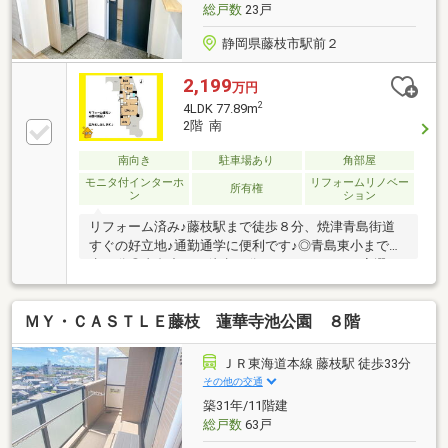
総戸数
23戸
静岡県藤枝市駅前２
2,199
万円
2
4LDK 77.89m
2階 南
南向き
駐車場あり
角部屋
モニタ付インターホ
リフォームリノベー
所有権
ン
ション
リフォーム済み♪藤枝駅まで徒歩８分、焼津青島街道
すぐの好立地♪通勤通学に便利です♪◎青島東小まで徒
歩13分◎青島中まで徒歩23分”わくわく”するお家選び
をしませんか？”あなた”にぴったりなお家探しのお手
伝い☆・物件選びのポイントって何？・月々のローン
ＭＹ・ＣＡＳＴＬＥ藤枝 蓮華寺池公園 ８階
は具体的にいくらくらいになるの？・住宅購入ってど
んな準備が必要なの？など、お家探しの『もやもや』
を『わくわく』に…！焼津・藤枝・島田エリアに特化
ＪＲ東海道本線 藤枝駅 徒歩33分
した地域密着の不動産屋さんです♪【お問い合わせ】
その他の交通
【資料請求】24時間受付中☆
築31年/11階建
総戸数
63戸