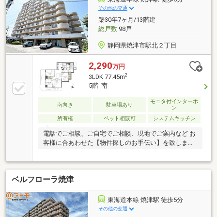
枝・島田エリアに特化した地域密着の不動産屋さんで
その他の交通
す♪【お問い合わせ】【資料請求】24時間受付中☆
築30年7ヶ月/13階建
総戸数
98戸
静岡県焼津市駅北２丁目
2,290
万円
2
3LDK 77.45m
5階 南
モニタ付インターホ
南向き
駐車場あり
ン
所有権
ペット相談可
システムキッチン
電話でご相談、ご自宅でご相談、現地でご案内など お
客様に合あわせた【物件探しのお手伝い】を致します
♪
ベルフローラ焼津
東海道本線 焼津駅 徒歩5分
その他の交通