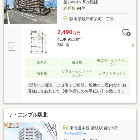
築29年3ヶ月/9階建
総戸数
94戸
静岡県焼津市栄町１丁目
2,490
万円
2
4LDK 96.51m
2階 南
モニタ付インターホ
南向き
角部屋
ン
リフォームリノベー
所有権
システムキッチン
ション
電話でご相談、ご自宅でご相談、現地でご案内など お
客様に合あわせた【物件探しのお手伝い】を致します
♪
リ・エンブル駅北
東海道本線 藤枝駅 徒歩9分
その他の交通