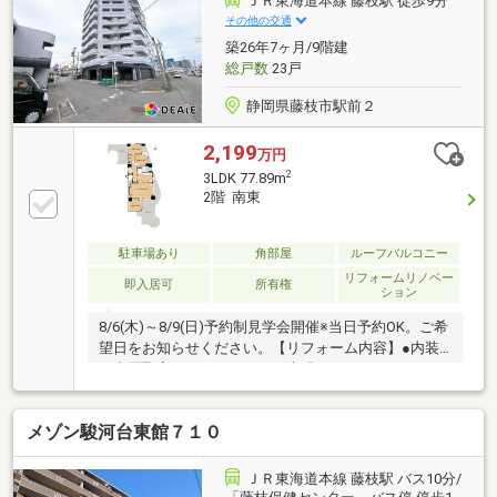
ＪＲ東海道本線 藤枝駅 徒歩9分
約590ｍ（徒歩8分）●藤枝郵便局：約290ｍ（車約1
その他の交通
分）●静岡銀行藤枝駅支店：約610ｍ（車約2分）
築26年7ヶ月/9階建
総戸数
23戸
静岡県藤枝市駅前２
2,199
万円
2
3LDK 77.89m
2階 南東
駐車場あり
角部屋
ルーフバルコニー
リフォームリノベー
即入居可
所有権
ション
8/6(木)～8/9(日)予約制見学会開催※当日予約OK。ご希
望日をお知らせください。【リフォーム内容】●内装
工事間取変更、フローリング上張り、クッションフロ
ア張替え、システムキッチン新品交換、ユニットバス
新品交換、温水洗浄便座トイレ新品交換、シャワー付
メゾン駿河台東館７１０
き洗面化粧台新品交換、建具新品交換、クロス張替
え、クローゼット新品交換、シューズボックス新品交
換、給湯器新品交換、TVモニター付きドアホン設置、
ＪＲ東海道本線 藤枝駅 バス10分/
火災警報器設置、照明LED新品交換、クリーニング