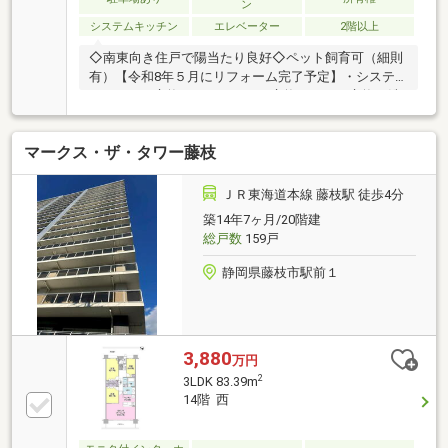
ン
システムキッチン
エレベーター
2階以上
◇南東向き住戸で陽当たり良好◇ペット飼育可（細則
有）【令和8年５月にリフォーム完了予定】・システ
ムキッチン交換・ユニットバス交換・トイレ交換・洗
面化粧台交換・クロス全室貼替・床材貼替・畳表替・
襖貼替・ハウスクリーニング
マークス・ザ・タワー藤枝
ＪＲ東海道本線 藤枝駅 徒歩4分
築14年7ヶ月/20階建
総戸数
159戸
静岡県藤枝市駅前１
3,880
万円
2
3LDK 83.39m
14階 西