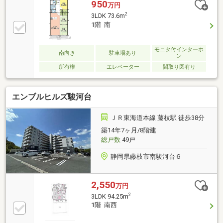
950
万円
2
3LDK 73.6m
1階 南
モニタ付インターホ
南向き
駐車場あり
ン
所有権
エレベーター
間取り図有り
エンブルヒルズ駿河台
ＪＲ東海道本線 藤枝駅 徒歩38分
築14年7ヶ月/8階建
総戸数
49戸
静岡県藤枝市南駿河台６
2,550
万円
2
3LDK 94.25m
1階 南西