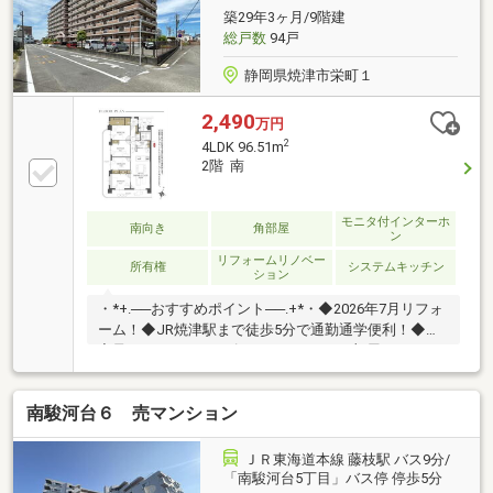
【054-265-3254】へお問い合わせください！資料請求
築29年3ヶ月/9階建
フォームからは24時間受付中☆
総戸数
94戸
静岡県焼津市栄町１
2,490
万円
2
4LDK 96.51m
2階 南
モニタ付インターホ
南向き
角部屋
ン
リフォームリノベー
所有権
システムキッチン
ション
・*+.──おすすめポイント──.+*・◆2026年7月リフォ
ーム！◆JR焼津駅まで徒歩5分で通勤通学便利！◆大
容量のWICやシューズインクロークでお部屋すっきり
♪◆日当たり通風良好な南西向き角部屋！☆こちらの
物件は本日ご案内可能です☆来店、現地集合、送迎サ
南駿河台６ 売マンション
ービスOKです！ご購入時の住宅ローン相談も無料で承
ります♪物件が気になったらまずはお気に入り追加！
お好きなタイミングで【054-265-3254】へお問い合わ
ＪＲ東海道本線 藤枝駅 バス9分/
せください！資料請求フォームからは24時間受付中☆
「南駿河台5丁目」バス停 停歩5分