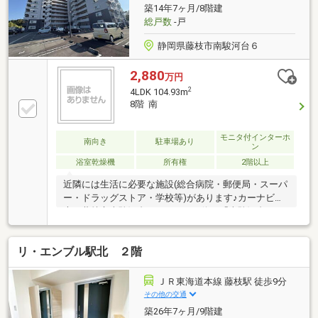
築14年7ヶ月/8階建
総戸数
-戸
静岡県藤枝市南駿河台６
2,880
万円
2
4LDK 104.93m
8階 南
モニタ付インターホ
南向き
駐車場あり
ン
浴室乾燥機
所有権
2階以上
近隣には生活に必要な施設(総合病院・郵便局・スーパ
ー・ドラッグストア・学校等)があります♪カーナビ検
索：藤枝市南駿河台6丁目1-2バス停：「南駿河台5丁
目」350m徒歩4分
リ・エンブル駅北 ２階
ＪＲ東海道本線 藤枝駅 徒歩9分
その他の交通
築26年7ヶ月/9階建