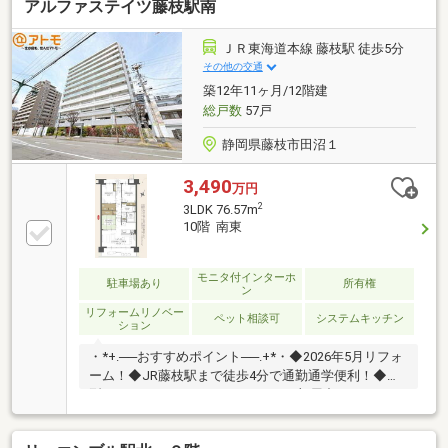
アルファステイツ藤枝駅南
ＪＲ東海道本線 藤枝駅 徒歩5分
その他の交通
築12年11ヶ月/12階建
総戸数
57戸
静岡県藤枝市田沼１
3,490
万円
2
3LDK 76.57m
10階 南東
モニタ付インターホ
駐車場あり
所有権
ン
リフォームリノベー
ペット相談可
システムキッチン
ション
・*+.──おすすめポイント──.+*・◆2026年5月リフォ
ーム！◆JR藤枝駅まで徒歩4分で通勤通学便利！◆大
型のウォークスルークローゼットで部屋中スッキリ
♪◆大切なペットと一緒に暮らせます♪☆こちらの物件
は本日ご案内可能です☆来店、現地集合、送迎サービ