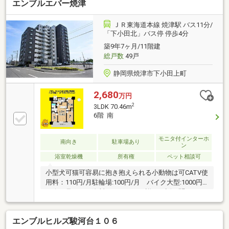
エンブルエバー焼津
ＪＲ東海道本線 焼津駅 バス11分/
「下小田北」バス停 停歩4分
築9年7ヶ月/11階建
総戸数
49戸
静岡県焼津市下小田上町
2,680
万円
2
3LDK 70.46m
6階 南
モニタ付インターホ
南向き
駐車場あり
ン
浴室乾燥機
所有権
ペット相談可
小型犬可猫可容易に抱き抱えられる小動物は可CATV使
用料：110円/月駐輪場:100円/月 バイク大型:1000円/
月今日見たい・資料だけほしい・詳しく話を聞きた
い…何でもご相談ください♪〇●ご見学・ご相談コース●
〇（1）サクッと物件見学のみ（30分～）（2）ご希望
エンブルヒルズ駿河台１０６
条件のご相談（60分～）（3）資金計画・住宅ローン