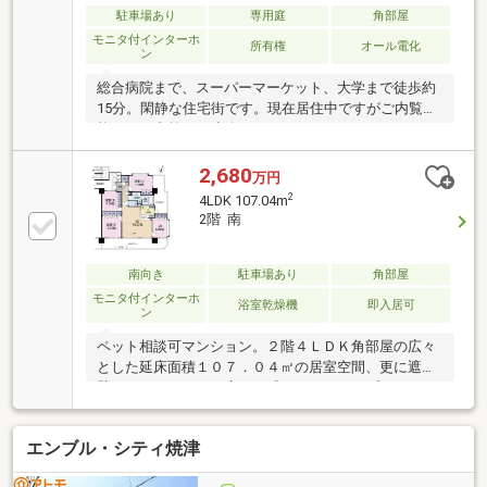
駐車場あり
専用庭
角部屋
モニタ付インターホ
所有権
オール電化
ン
総合病院まで、スーパーマーケット、大学まで徒歩約
15分。閑静な住宅街です。現在居住中ですがご内覧可
能です。事前にご連絡下さい。
2,680
万円
2
4LDK 107.04m
2階 南
南向き
駐車場あり
角部屋
モニタ付インターホ
浴室乾燥機
即入居可
ン
ペット相談可マンション。２階４ＬＤＫ角部屋の広々
とした延床面積１０７．０４㎡の居室空間、更に遮る
壁がなくスペースが広々と感じられるオープンキッチ
ン仕様なので、家族やお客さんとおしゃべりしながら
料理できます。また受け取りに心配なしの宅配ＢＯＸ
エンブル・シティ焼津
付で、その上閑静な住宅街立地の物件だから、オンオ
フのメリハリがつきます。家族の物語が生まれる４Ｌ