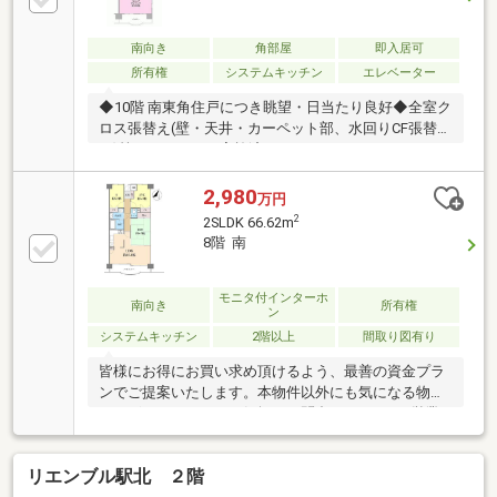
南向き
角部屋
即入居可
所有権
システムキッチン
エレベーター
◆10階 南東角住戸につき眺望・日当たり良好◆全室ク
ロス張替え(壁・天井・カーペット部、水回りCF張替
え)等のリフォーム実施済み
2,980
万円
2
2SLDK 66.62m
8階 南
モニタ付インターホ
南向き
所有権
ン
システムキッチン
2階以上
間取り図有り
皆様にお得にお買い求め頂けるよう、最善の資金プラ
ンでご提案いたします。本物件以外にも気になる物件
がございましたら、お気軽にお問合せ下さい。※営業
時間外のご内覧や、ご希望の場所へのお迎えも可能で
す！◆物件のご内覧・お気軽見学※所要時間：約20
リエンブル駅北 ２階
分・おまとめ見学※所要時間：約60分複数物件をまと