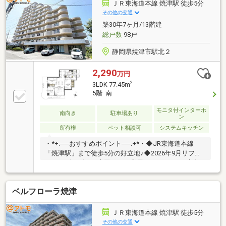
ＤＫ。是非見学にお越しください。
ＪＲ東海道本線 焼津駅 徒歩5分
その他の交通
築30年7ヶ月/13階建
総戸数
98戸
静岡県焼津市駅北２
2,290
万円
2
3LDK 77.45m
5階 南
モニタ付インターホ
南向き
駐車場あり
ン
所有権
ペット相談可
システムキッチン
・*+.──おすすめポイント──.+*・◆JR東海道本線
「焼津駅」まで徒歩5分の好立地♪◆2026年9月リフォ
ーム！ピカピカの水回りをご利用いただけます♪◆各
居室に収納があるので部屋の中をすっきり見せること
ができます！◆南向きのバルコニーは日当たり良好で
ベルフローラ焼津
布団もフカフカに♪☆こちらの物件は本日ご案内可能
です☆来店、現地集合、送迎サービスOKです！ご購入
時の住宅ローン相談も無料で承ります♪物件が気にな
ＪＲ東海道本線 焼津駅 徒歩5分
ったらまずはお気に入り追加！お好きなタイミングで
その他の交通