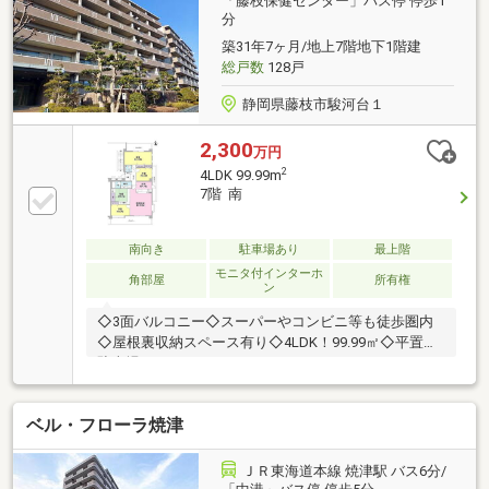
「藤枝保健センター」バス停 停歩1
分
【周辺施設】・青島東小学校まで800ｍ（徒歩10
分）・青島北中学校まで1900ｍ（徒歩24分）・セブン
築31年7ヶ月/地上7階地下1階建
イレブン 藤枝駅前店
総戸数
128戸
静岡県藤枝市駿河台１
2,300
万円
2
4LDK 99.99m
7階 南
南向き
駐車場あり
最上階
モニタ付インターホ
角部屋
所有権
ン
◇3面バルコニー◇スーパーやコンビニ等も徒歩圏内
◇屋根裏収納スペース有り◇4LDK！99.99㎡◇平置き
駐車場
ベル・フローラ焼津
ＪＲ東海道本線 焼津駅 バス6分/