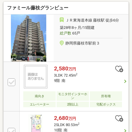
ファミール藤枝グランビュー
ＪＲ東海道本線 藤枝駅 徒歩6分
築28年8ヶ月/15階建
総戸数
65戸
静岡県藤枝市駅前３
2,580
万円
2
3LDK 72.45m
9階 南
モニタ付インターホ
南向き
所有権
ン
エレベーター
2階以上
宅配ボックス
2,680
万円
2
2SLDK 80.53m
10階 南