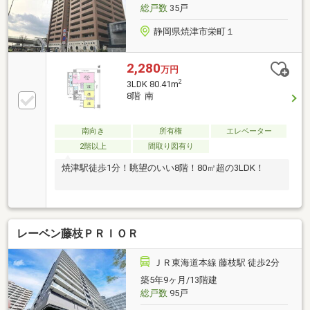
総戸数
35戸
静岡県焼津市栄町１
2,280
万円
2
3LDK 80.41m
8階 南
南向き
所有権
エレベーター
2階以上
間取り図有り
焼津駅徒歩1分！眺望のいい8階！80㎡超の3LDK！
レーベン藤枝ＰＲＩＯＲ
ＪＲ東海道本線 藤枝駅 徒歩2分
築5年9ヶ月/13階建
総戸数
95戸