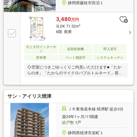
静岡県藤枝市田沼１
3,480
万円
2
3LDK 71.52m
6階 南東
モニタ付インターホ
浴室乾燥機
即入居可
ン
所有権
ペット相談可
システムキッチン
◇空室につきごゆっくりご内見いただけます■「たか
らの水」「たからのマイクロバブルトルネード」搭載
■扉の開放で最大約16.4帖のリビング空間が可能■生ご
み処理ができるディスポーザー■湯船に浸かりながら
ゆっくりと視聴できる浴室TV付■2WAY洗面室で家事動
サン・アイリス焼津
線良好■作業部屋や子供部屋としても使用可能なサー
ビスルーム■パーティールーム・ゲストルームなど共
有部も充実※一部敷地賃借権有（地代6010円／月）＝
ＪＲ東海道本線 焼津駅 徒歩3分
＝＝＝＝＝＝＝＝＝＝＝＝＝＝＝＝＝＝【タカラレー
築29年1ヶ月/11階建
ベンリアルネット（タカラの仲介）】レーベン・ネベ
総戸数
1戸
ルシリーズに精通し、業界の実績の多い信頼のおける
スタッフが対応いたします。
静岡県焼津市栄町１