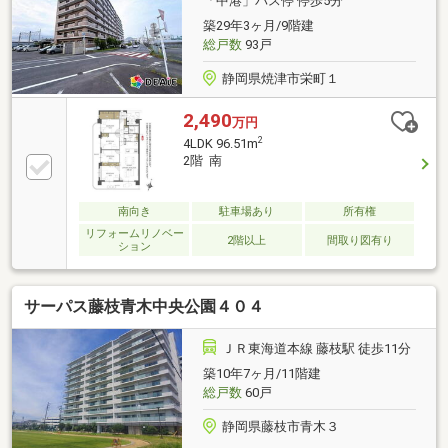
「中港」バス停 停歩5分
築29年3ヶ月/9階建
総戸数
93戸
静岡県焼津市栄町１
2,490
万円
2
4LDK 96.51m
2階 南
南向き
駐車場あり
所有権
リフォームリノベー
2階以上
間取り図有り
ション
サーパス藤枝青木中央公園４０４
ＪＲ東海道本線 藤枝駅 徒歩11分
築10年7ヶ月/11階建
総戸数
60戸
静岡県藤枝市青木３