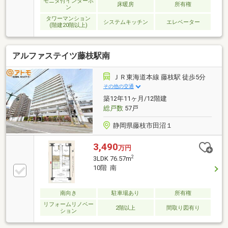
モニタ付インターホ
床暖房
所有権
ン
タワーマンション
システムキッチン
エレベーター
(階建20階以上)
アルファステイツ藤枝駅南
ＪＲ東海道本線 藤枝駅 徒歩5分
その他の交通
築12年11ヶ月/12階建
総戸数
57戸
静岡県藤枝市田沼１
3,490
万円
2
3LDK 76.57m
10階 南
南向き
駐車場あり
所有権
リフォームリノベー
2階以上
間取り図有り
ション