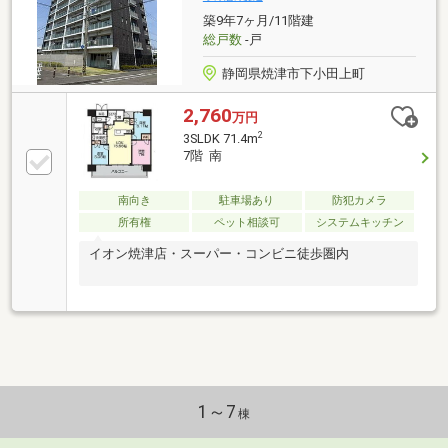
築9年7ヶ月/11階建
総戸数
-戸
静岡県焼津市下小田上町
2,760
万円
2
3SLDK 71.4m
7階 南
南向き
駐車場あり
防犯カメラ
所有権
ペット相談可
システムキッチン
イオン焼津店・スーパー・コンビニ徒歩圏内
1～7
棟