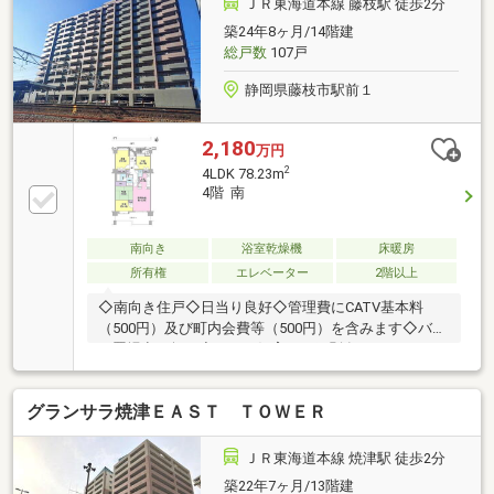
ＪＲ東海道本線 藤枝駅 徒歩2分
築24年8ヶ月/14階建
総戸数
107戸
静岡県藤枝市駅前１
2,180
万円
2
4LDK 78.23m
4階 南
南向き
浴室乾燥機
床暖房
所有権
エレベーター
2階以上
◇南向き住戸◇日当り良好◇管理費にCATV基本料
（500円）及び町内会費等（500円）を含みます◇バイ
ク置場空き無し◇ペット飼育可（細則有り）
グランサラ焼津ＥＡＳＴ ＴＯＷＥＲ
ＪＲ東海道本線 焼津駅 徒歩2分
築22年7ヶ月/13階建