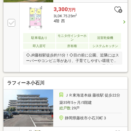
3,300
万円
2
3LDK 75.25m
4階 西
モニタ付インターホ
駐車場あり
浴室乾燥機
ン
即入居可
所有権
システムキッチン
◇JR藤枝駅徒歩約11分！◇目の前に公園、近隣にはス
ーパーやコンビニ等があり、子育てしやすい環境で
す！ リフォーム箇所 ハウスクリーニング畳表替え
（琉球畳）襖紙張替CF貼替（トイレ、洗面、洋間収納
2箇所）クロス貼替：壁（LDK、玄関、トイレ、洗面、
ラフィーネ小石川
洋間2室、洋間収納2箇所、和室）クロス貼替：天井
（洗面）
ＪＲ東海道本線 藤枝駅 徒歩22分
築35年5ヶ月/5階建
総戸数
29戸
静岡県藤枝市小石川町３