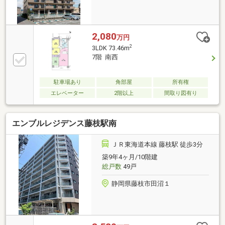
2,080
万円
2
3LDK 73.46m
7階 南西
駐車場あり
角部屋
所有権
エレベーター
2階以上
間取り図有り
エンブルレジデンス藤枝駅南
ＪＲ東海道本線 藤枝駅 徒歩3分
築9年4ヶ月/10階建
総戸数
49戸
静岡県藤枝市田沼１