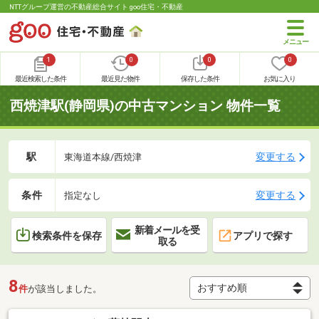
NTTグループ運営の不動産総合サイト goo住宅・不動産
1
0
0
0
最近検索した条件
最近見た物件
保存した条件
お気に入り
西焼津駅(静岡県)の中古マンション 物件一覧
駅
変更する
東海道本線/西焼津
条件
変更する
指定なし
新着メールを受
検索条件を保存
アプリで探す
取る
8
件
が該当しました。