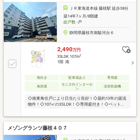
のご相談（60分～）メールでのご対応、HPからの資料
請求も大歓迎です☆平日・休日問わずご対応させてい
ＪＲ東海道本線 藤枝駅 徒歩38分
ただきます♪事前に鍵の手配が必要な場合があります
築14年7ヶ月/8階建
のでお早目にご連絡をいただけるとご案内がスムーズ
総戸数
-戸
です。
静岡県藤枝市南駿河台６
2,490
万円
2
3SLDK 107m
1階 南
南向き
駐車場あり
専用庭
モニタ付インターホ
角部屋
浴室乾燥機
ン
◇南東角住戸により日当たり良好！◇築約13年の築浅
物件！◇107㎡の3SLDK！◇専用庭付き！◇ペット可
マンション◇近隣に月極駐車場も有り（徒歩約4分）
メゾングランツ藤枝４０７