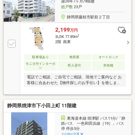
築26年7ヶ月/9階建
総戸数
23戸
静岡県藤枝市駅前２丁目
2,199
万円
2
3LDK 77.89m
2階 南東
駐車場あり
角部屋
オートロック
モニタ付インターホ
即入居可
所有権
ン
電話でご相談、ご自宅でご相談、現地でご案内など お
客様に合あわせた【物件探しのお手伝い】を致します
♪
静岡県焼津市下小田上町 11階建
東海道本線 焼津駅 バス11分/「静
鉄バス 一色和田浜線［19］」バス
停 停歩5分
その他の交通