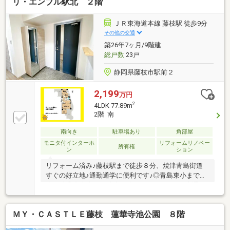
リ・エンブル駅北 ２階
スOKです！ご購入時の住宅ローン相談も無料で承りま
す♪物件が気になったらまずはお気に入り追加！お好
きなタイミングで【054-265-3254】へお問い合わせく
ＪＲ東海道本線 藤枝駅 徒歩9分
ださい！資料請求フォームからは24時間受付中☆
その他の交通
築26年7ヶ月/9階建
総戸数
23戸
静岡県藤枝市駅前２
2,199
万円
2
4LDK 77.89m
2階 南
南向き
駐車場あり
角部屋
モニタ付インターホ
リフォームリノベー
所有権
ン
ション
リフォーム済み♪藤枝駅まで徒歩８分、焼津青島街道
すぐの好立地♪通勤通学に便利です♪◎青島東小まで徒
歩13分◎青島中まで徒歩23分”わくわく”するお家選び
をしませんか？”あなた”にぴったりなお家探しのお手
伝い☆・物件選びのポイントって何？・月々のローン
ＭＹ・ＣＡＳＴＬＥ藤枝 蓮華寺池公園 ８階
は具体的にいくらくらいになるの？・住宅購入ってど
んな準備が必要なの？など、お家探しの『もやもや』