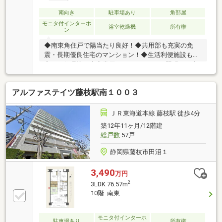
南向き
駐車場あり
角部屋
モニタ付インターホ
浴室乾燥機
所有権
ン
◆南東角住戸で陽当たり良好！◆共用部も充実の免
震・長期優良住宅のマンション！◆生活利便施設も充
実した住環境！◆非常用コンセント・LED照明あり◆
防犯モデルマンション
アルファステイツ藤枝駅南１００３
ＪＲ東海道本線 藤枝駅 徒歩4分
築12年11ヶ月/12階建
総戸数
57戸
静岡県藤枝市田沼１
3,490
万円
2
3LDK 76.57m
10階 南東
モニタ付インターホ
駐車場あり
所有権