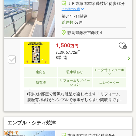
を『わくわく』に…！焼津・藤枝・島田エリアに特化
ＪＲ東海道本線 藤枝駅 徒歩33分
した地域密着の不動産屋さんです♪【お問い合わせ】
その他の交通
【資料請求】24時間受付中☆
築31年/11階建
総戸数
63戸
静岡県藤枝市藤枝４
1,500
万円
2
3LDK 67.72m
8階 南
モニタ付インターホ
南向き
駐車場あり
ン
リフォームリノベー
所有権
エレベーター
ション
8階のお部屋で贅沢な眺望が楽しめます！リフォーム
履歴有♪動線がシンプルで家事がしやすい間取りです
♪・藤枝小まで1000ｎ・藤枝中まで1900ｍ”わくわ
く”するお家選びをしませんか？”あなた”にぴったりな
お家探しのお手伝い☆・物件選びのポイントって
エンブル・シティ焼津
何？・月々のローンは具体的にいくらくらいになる
の？・住宅購入ってどんな準備が必要なの？など、お
家探しの『もやもや』を『わくわく』に…！焼津・藤
東海道本線 焼津駅 徒歩5分