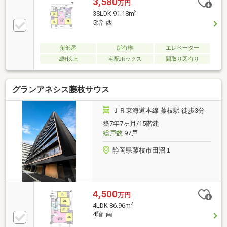
3,580
万円
2
3SLDK 91.18m
5階 西
角部屋
所有権
エレベーター
2階以上
宅配ボックス
間取り図有り
グランアネシス藤枝サウス
ＪＲ東海道本線 藤枝駅 徒歩3分
築7年7ヶ月/15階建
総戸数
97戸
静岡県藤枝市田沼１
4,500
万円
2
4LDK 86.96m
4階 南