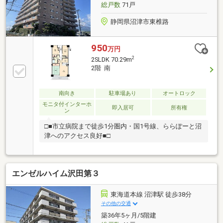
総戸数
71戸
静岡県沼津市東椎路
950
万円
2
2SLDK 70.29m
2階 南
南向き
駐車場あり
オートロック
モニタ付インターホ
即入居可
所有権
ン
□■市立病院まで徒歩1分圏内・国1号線、ららぽーと沼
津へのアクセス良好■□
エンゼルハイム沢田第３
東海道本線 沼津駅 徒歩38分
その他の交通
築36年5ヶ月/5階建