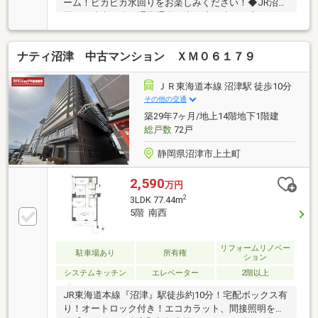
ーム！ピカピカ水回りをお楽しみください！◆JR沼津
駅まで徒歩10分で通勤通学便利！◆日当たり良好！解
放感のある南西角部屋です！◆宅配ボックス、オート
ロック付きで防犯面も安心！☆こちらの物件は本日ご
ナティ沼津 中古マンション ＸＭ０６１７９
案内可能です☆来店、現地集合、送迎サービスOKで
す！ご購入時の住宅ローン相談も無料で承ります♪物
件が気になったらまずはお気に入り追加！お好きなタ
ＪＲ東海道本線 沼津駅 徒歩10分
イミングで【054-265-3254】へお問い合わせくださ
その他の交通
い！資料請求フォームからは24時間受付中☆
築29年7ヶ月/地上14階地下1階建
総戸数
72戸
静岡県沼津市上土町
2,590
万円
2
3LDK 77.44m
5階 南西
リフォームリノベー
駐車場あり
所有権
ション
システムキッチン
エレベーター
2階以上
JR東海道本線『沼津』駅徒歩約10分！宅配ボックス有
り！オートロック付き！エコカラット、間接照明を採