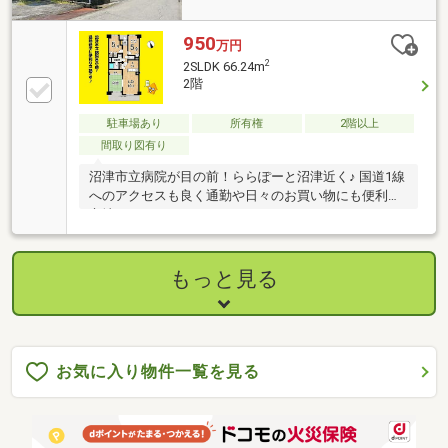
950
万円
2
2SLDK 66.24m
2階
駐車場あり
所有権
2階以上
間取り図有り
沼津市立病院が目の前！ららぽーと沼津近く♪ 国道1線
へのアクセスも良く通勤や日々のお買い物にも便利な
立地です♪
もっと見る
お気に入り物件一覧を見る