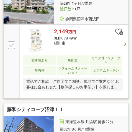
築28年1ヶ月/7階建
総戸数
51戸
静岡県沼津市西沢田
2,149
万円
2
3LDK 78.49m
6階 東
モニタ付インターホ
駐車場あり
角部屋
ン
リフォームリノベー
所有権
システムキッチン
ション
電話でご相談、ご自宅でご相談、現地でご案内など お
客様に合あわせた【物件探しのお手伝い】を致します
♪
藤和シティコープ沼津ＩＩ
東海道本線 片浜駅 徒歩22分
築32年8ヶ月/10階建