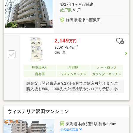
築27年1ヶ月/7階建
総戸数
51戸
静岡県沼津市西沢田
2,149
万円
2
3LDK 78.49m
6階 東
駐車場あり
角部屋
オートロック
所有権
システムキッチン
カウンターキッチン
頭金なし諸経費込み9.2万円/月でご購入可能！またご
購入後も5年、10年先の外壁塗装やシロアリ予防、小
規模・大規模な修繕、台風や大雨による火災保険を活
用したリフォームにも迅速対応が可能です。
ウィステリア沢田マンション
東海道本線 沼津駅 徒歩3.5km
その他の交通