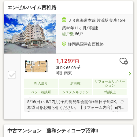
720m）・生鮮＆業務スーパーマミー三園店…徒歩10分
エンゼルハイム西椎路
（約800m）■東海バス 『市役所前』停より徒歩約2分■
第四小・第四中■契約不適合責任：免責■水道代：7600
円/2ヵ月 20立方メートルを超える分は加算（浄化槽
ＪＲ東海道本線 片浜駅 徒歩15分
費用込み）■駐車場：現時点で2台空き有 お問い合わ
築36年11ヶ月/7階建
せください使用権の継承は不可。抽選、5500～10000
総戸数
56戸
円/月■修繕履歴有（Ｈ19.1月）
静岡県沼津市西椎路
1,129
万円
2
3LDK 65.08m
3階 南東
リフォームリノベー
即入居可
所有権
ション
ペット相談可
システムキッチン
2階以上
8/16(日)～8/17(月)予約制見学会開催※当日予約OK。ご
希望日をお知らせください。【リフォーム内容】●内
装工事フローリング上張り、クッションフロア張替
え、システムキッチン新品交換、ユニットバス新品交
換、温水洗浄便座トイレ新品交換、シャワー付き洗面
中古マンション 藤和シティコープ沼津Ⅱ
化粧台新品交換、建具新品交換、クロス張替え、クロ
ーゼット新品交換、火災警報器設置、照明LED新品交