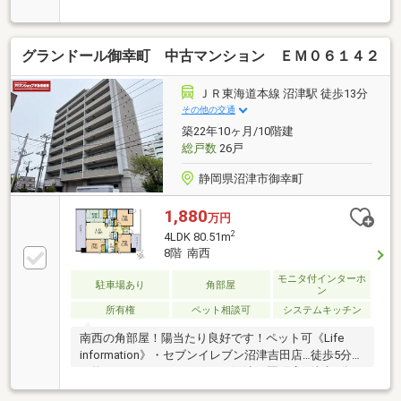
用【リフォーム内容】新規交換：システムキッチン、
ユニットバス、トイレ、洗面化粧台、建具、食洗機新
規貼替：クロス全室、床材その他：ハウスクリーニン
グランドール御幸町 中古マンション ＥＭ０６１４２
グ《Life information》・沼津市立集明小学校…約
610m・沼津市立第一中学校…約1580m・セブンイレブ
ン沼津本町店…約290m・イーラde…約740m・沼津市役
ＪＲ東海道本線 沼津駅 徒歩13分
所…約470m ・中央公園…約290m ■集明小・第一中■中
その他の交通
学校はR9年4月に第二中と統合予定
築22年10ヶ月/10階建
総戸数
26戸
静岡県沼津市御幸町
1,880
万円
2
4LDK 80.51m
8階 南西
モニタ付インターホ
駐車場あり
角部屋
ン
所有権
ペット相談可
システムキッチン
南西の角部屋！陽当たり良好です！ペット可《Life
information》・セブンイレブン沼津吉田店…徒歩5分
（約370m） ・クリエイトSD沼津三園町店…徒歩9分
（約690m）・ザ・ダイソー沼津香貫店…徒歩9分（約