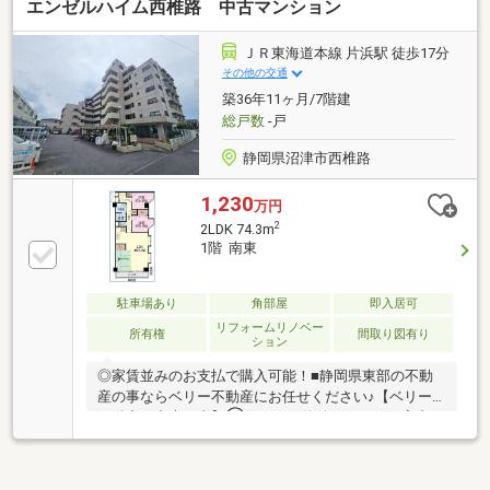
エンゼルハイム西椎路 中古マンション
ＪＲ東海道本線 片浜駅 徒歩17分
その他の交通
築36年11ヶ月/7階建
総戸数
-戸
静岡県沼津市西椎路
1,230
万円
2
2LDK 74.3m
1階 南東
駐車場あり
角部屋
即入居可
リフォームリノベー
所有権
間取り図有り
ション
◎家賃並みのお支払で購入可能！■静岡県東部の不動
産の事ならベリー不動産にお任せください♪【ベリー
不動産で出来る事】①気になる物件まとめてご案内い
たします！ ※静岡県東部の新築ならほぼ全ての物件
ご案内可能です♪②住宅ローンの事前審査を『無料』
で代行いたします！ ※FP技能士がご相談を受けお客