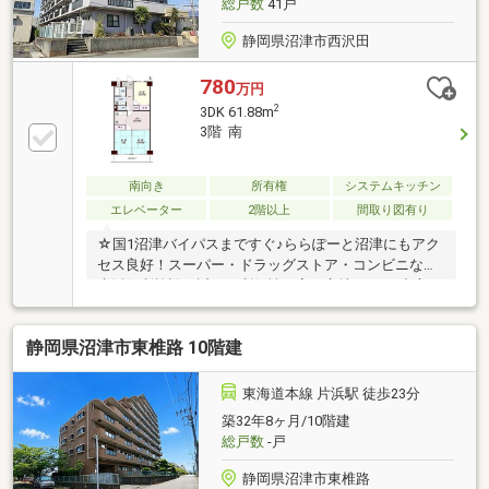
総戸数
41戸
静岡県沼津市西沢田
780
万円
2
3DK 61.88m
3階 南
南向き
所有権
システムキッチン
エレベーター
2階以上
間取り図有り
☆国1沼津バイパスまですぐ♪ららぽーと沼津にもアク
セス良好！スーパー・ドラッグストア・コンビニなど
生活便利施設が近く、利便性の高い立地。DKを中心に
生活し易い間取り。南向きの日当り良好なバルコニ
ー。
静岡県沼津市東椎路 10階建
東海道本線 片浜駅 徒歩23分
築32年8ヶ月/10階建
総戸数
-戸
静岡県沼津市東椎路