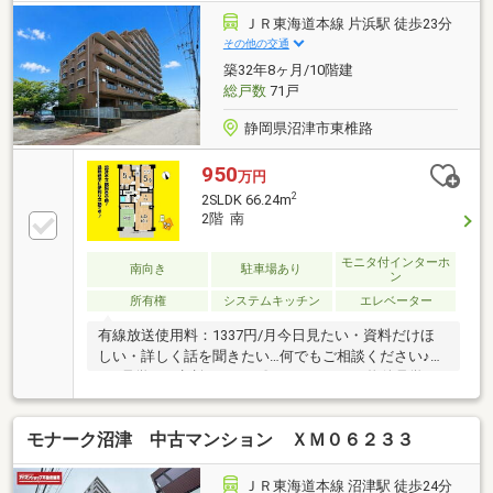
換【周辺施設】・愛鷹小学校まで900ｍ（徒歩12
ＪＲ東海道本線 片浜駅 徒歩23分
分）・愛鷹中学校まで900ｍ（徒歩12分）・セブンイ
その他の交通
レブン沼津西椎路店様400ｍ（徒歩5分）・沼津市立病
築32年8ヶ月/10階建
院1300ｍ（徒歩17分）【おすすめポイント】・弊社売
総戸数
71戸
主につき、仲介
静岡県沼津市東椎路
950
万円
2
2SLDK 66.24m
2階 南
モニタ付インターホ
南向き
駐車場あり
ン
所有権
システムキッチン
エレベーター
有線放送使用料：1337円/月今日見たい・資料だけほ
しい・詳しく話を聞きたい…何でもご相談ください♪〇
●ご見学・ご相談コース●〇（1）サクッと物件見学の
み（30分～）（2）ご希望条件のご相談（60分～）
（3）資金計画・住宅ローンのご相談（60分～）メー
モナーク沼津 中古マンション ＸＭ０６２３３
ルでのご対応、HPからの資料請求も大歓迎です☆平
日・休日問わずご対応させていただきます♪事前に鍵
の手配が必要な場合がありますのでお早目にご連絡を
ＪＲ東海道本線 沼津駅 徒歩24分