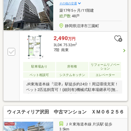
いただけるとご案内がスムーズです。
その他の交通
築17年5ヶ月/11階建
総戸数
48戸
静岡県沼津市三園町
2,490
万円
2
3LDK 75.32m
7階 南東
リフォームリノベー
駐車場あり
所有権
ション
ペット相談可
システムキッチン
エレベーター
JR東海道本線『沼津』駅徒歩約24分！周辺環境充実！
ペット2匹迄飼育可！(細則有)機械式駐車場継承可(無
償)！オートロック付き・宅配ボックス有り！《Life
information》・沼津市立第四小学校…約1060m・沼津
市立第四中学校…約830m【リフォーム内容】新規交
ウィスティリア沢田 中古マンション ＸＭ０６２５６
換：システムキッチン、ユニットバス、トイレ、洗面
化粧台、建具、配管更新新規貼替：クロス全室、床材
その他：ハウスクリーニング■敷地内駐車場：中段 車
ＪＲ東海道本線 片浜駅 徒歩
長5050ｍｍ、車幅1850ｍｍ、車高1750ｍｍ、車重
3.5km