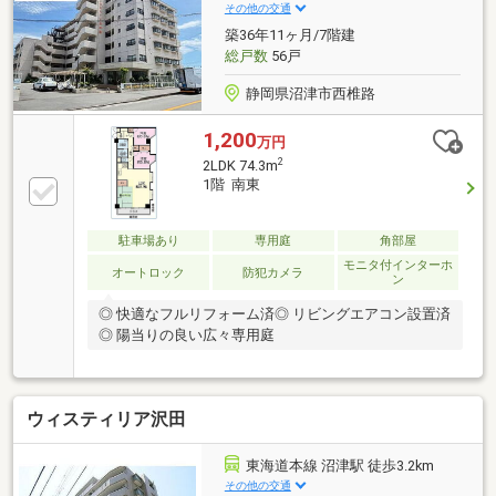
証付■CATV：初期費用なし■司法書士は売主の指定と
その他の交通
なります。
築36年11ヶ月/7階建
総戸数
56戸
静岡県沼津市西椎路
1,200
万円
2
2LDK 74.3m
1階 南東
駐車場あり
専用庭
角部屋
モニタ付インターホ
オートロック
防犯カメラ
ン
◎ 快適なフルリフォーム済◎ リビングエアコン設置済
◎ 陽当りの良い広々専用庭
ウィスティリア沢田
東海道本線 沼津駅 徒歩3.2km
その他の交通