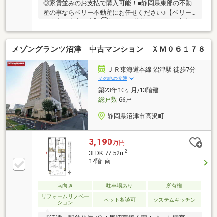
◎家賃並みのお支払で購入可能！■静岡県東部の不動
産の事ならベリー不動産にお任せください♪【ベリー
不動産で出来る事】①気になる物件まとめてご案内い
たします！ ※静岡県東部の新築ならほぼ全ての物件
ご案内可能です♪②住宅ローンの事前審査を『無料』
メゾングランツ沼津 中古マンション ＸＭ０６１７８
で代行いたします！ ※FP技能士がご相談を受けお客
様にあった金融機関をご提案♪③購入後のサポートを
いたします！ ※買ったあとが本当のお付き合いです♪
ＪＲ東海道本線 沼津駅 徒歩7分
お家の不具合や税申告・補助金申請もお手伝い♪④火
その他の交通
災保険などのご提案も可能です♪お気軽にご相談くだ
築23年10ヶ月/13階建
さい♪⑤購入後のリフォーム工事・外構工事を自社で
総戸数
66戸
承ります♪
静岡県沼津市高沢町
3,190
万円
2
3LDK 77.52m
12階 南
南向き
駐車場あり
所有権
リフォームリノベー
ペット相談可
システムキッチン
ション