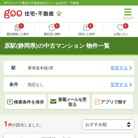
NTTグループ運営の不動産総合サイト goo住宅・不動産
1
0
0
0
最近検索した条件
最近見た物件
保存した条件
お気に入り
原駅(静岡県)の中古マンション 物件一覧
駅
変更する
東海道本線/原
条件
変更する
指定なし
新着メールを受
検索条件を保存
アプリで探す
取る
1
件
が該当しました。