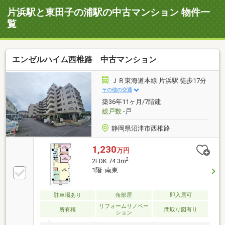
片浜駅と東田子の浦駅の中古マンション 物件一
覧
エンゼルハイム西椎路 中古マンション
ＪＲ東海道本線 片浜駅 徒歩17分
その他の交通
築36年11ヶ月/7階建
総戸数
-戸
静岡県沼津市西椎路
1,230
万円
2
2LDK 74.3m
1階 南東
駐車場あり
角部屋
即入居可
リフォームリノベー
所有権
間取り図有り
ション