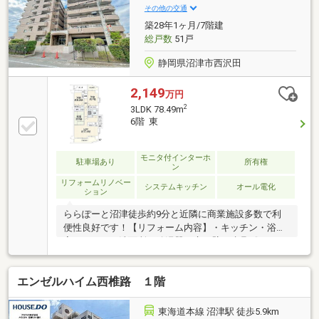
2000Kg■分譲会社：(株)田中建設・日本建設業経営協
その他の交通
会会員■間取り：4LDK+2WIC
築28年1ヶ月/7階建
総戸数
51戸
静岡県沼津市西沢田
2,149
万円
2
3LDK 78.49m
6階 東
モニタ付インターホ
駐車場あり
所有権
ン
リフォームリノベー
システムキッチン
オール電化
ション
ららぽーと沼津徒歩約9分と近隣に商業施設多数で利
便性良好です！【リフォーム内容】・キッチン・浴
室・トイレ・洗面所・給湯器・床・壁・建具《Life
information》・沢田小学校…約1400ｍ・金岡中学校…
約2400ｍ・ウエルシア沼津西沢田店…約110ｍ・業務ス
エンゼルハイム西椎路 １階
ーパー西沢田店…約190ｍ・セブンイレブン沼津西沢田
南店…約350m・ららぽーと沼津…約650m■富士急シテ
ィバス「西沢田」停歩約5分■沢田小・金岡中■瑕疵保
東海道本線 沼津駅 徒歩5.9km