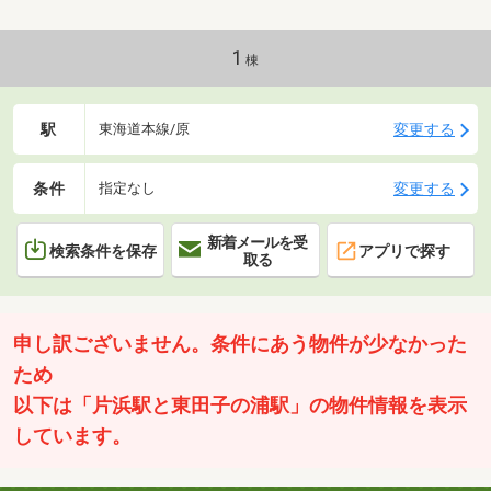
様にあった金融機関をご提案♪③購入後のサポートを
いたします！ ※買ったあとが本当のお付き合いです♪
お家の不具合や税申告・補助金申請もお手伝い♪④火
1
棟
災保険などのご提案も可能です♪お気軽にご相談くだ
さい♪⑤購入後のリフォーム工事・外構工事を自社で
承ります♪
駅
変更する
東海道本線/原
条件
変更する
指定なし
新着メールを受
検索条件を保存
アプリで探す
取る
申し訳ございません。条件にあう物件が少なかった
ため
以下は「片浜駅と東田子の浦駅」の物件情報を表示
しています。