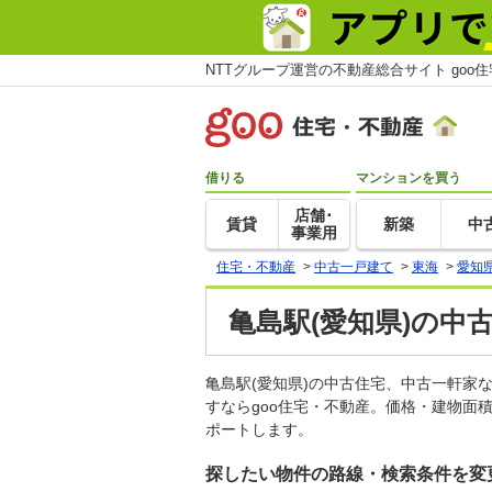
NTTグループ運営の不動産総合サイト goo
借りる
マンションを買う
店舗･
賃貸
新築
中
事業用
住宅・不動産
>
中古一戸建て
>
東海
>
愛知
亀島駅(愛知県)の中
亀島駅(愛知県)の中古住宅、中古一軒
すならgoo住宅・不動産。価格・建物面
ポートします。
探したい物件の路線・検索条件を変