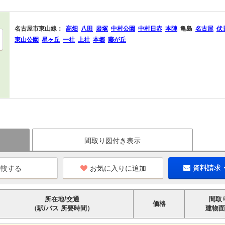
名古屋市東山線：
高畑
八田
岩塚
中村公園
中村日赤
本陣
亀島
名古屋
伏
東山公園
星ヶ丘
一社
上社
本郷
藤が丘
間取り図付き表示
お気に入りに追加
資料請求
所在地/交通
間取
価格
（駅/バス 所要時間）
建物面