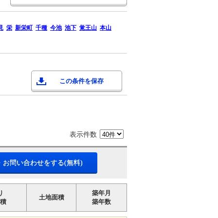
見
栄
新栄町
千種
今池
池下
覚王山
本山
この条件を保存
表示件数
・お問い合わせをする(無料)
り
築年月
土地面積
積
築年数