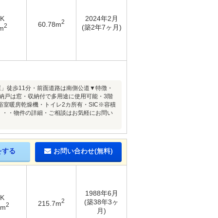
DK
2024年2月
2
60.78m
2
(築2年7ヶ月)
m
」徒歩11分・前面道路は南側公道▼特徴・
納戸は窓・収納付で多用途に使用可能・3階
浴室暖房乾燥機・トイレ2カ所有・SIC※容積
━・・・物件の詳細・ご相談はお気軽にお問い
をする
お問い合わせ(無料)
1988年6月
DK
2
(築38年3ヶ
215.7m
2
6m
月)