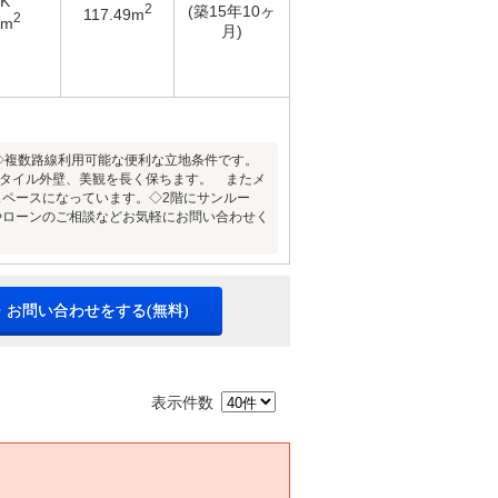
DK
2
(築15年10ヶ
117.49m
2
7m
月)
◇複数路線利用可能な便利な立地条件です。
る総タイル外壁、美観を長く保ちます。 またメ
ペースになっています。◇2階にサンルー
やローンのご相談などお気軽にお問い合わせく
・お問い合わせをする(無料)
表示件数