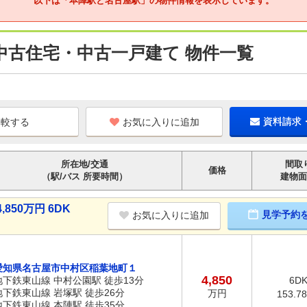
以下は「本陣駅と名古屋駅」の物件情報を表示しています。
中古住宅・中古一戸建て 物件一覧
お気に入りに追加
資料請求
所在地/交通
間取
価格
（駅/バス 所要時間）
建物面
50万円 6DK
見学予約
お気に入りに追加
愛知県名古屋市中村区稲葉地町１
4,850
地下鉄東山線 中村公園駅 徒歩13分
6D
地下鉄東山線 岩塚駅 徒歩26分
万円
153.7
地下鉄東山線 本陣駅 徒歩35分