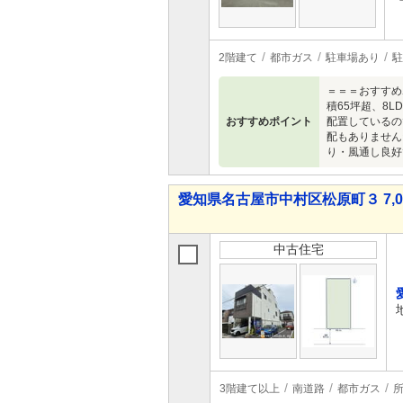
2階建て
都市ガス
駐車場あり
駐
＝＝＝おすすめ
積65坪超、8
おすすめポイント
配置しているの
配もありません
り・風通し良好
愛知県名古屋市中村区松原町３ 7,00
中古住宅
3階建て以上
南道路
都市ガス