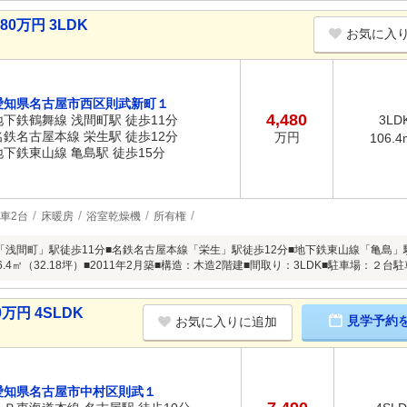
0万円 3LDK
お気に入
愛知県名古屋市西区則武新町１
4,480
地下鉄鶴舞線 浅間町駅 徒歩11分
3LD
名鉄名古屋本線 栄生駅 徒歩12分
万円
106.4
地下鉄東山線 亀島駅 徒歩15分
車2台
床暖房
浴室乾燥機
所有権
浅間町」駅徒歩11分■名鉄名古屋本線「栄生」駅徒歩12分■地下鉄東山線「亀島」駅徒歩
6.4㎡（32.18坪）■2011年2月築■構造：木造2階建■間取り：3LDK■駐車場：２
万円 4SLDK
見学予約
お気に入りに追加
愛知県名古屋市中村区則武１