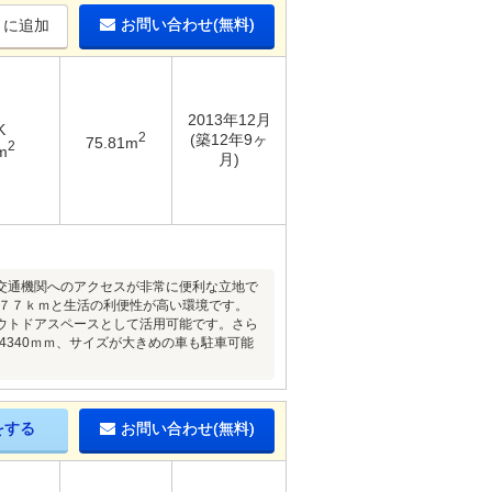
お問い合わせ(無料)
りに追加
2013年12月
K
2
(築12年9ヶ
75.81m
2
m
月)
交通機関へのアクセスが非常に便利な立地で
．７７ｋｍと生活の利便性が高い環境です。
ウトドアスペースとして活用可能です。さら
4340ｍｍ、サイズが大きめの車も駐車可能
をする
お問い合わせ(無料)