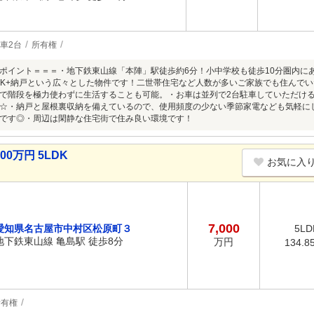
車2台
所有権
ポイント＝＝＝・地下鉄東山線「本陣」駅徒歩約6分！小中学校も徒歩10分圏内に
LDK+納戸という広々とした物件です！二世帯住宅など人数が多いご家族でも住んでい
で階段を極力使わずに生活することも可能。・お車は並列で2台駐車していただけ
☆・納戸と屋根裏収納を備えているので、使用頻度の少ない季節家電なども気軽に
です◎・周辺は閑静な住宅街で住み良い環境です！
0万円 5LDK
お気に入
7,000
愛知県名古屋市中村区松原町３
5LD
地下鉄東山線 亀島駅 徒歩8分
万円
134.8
所有権