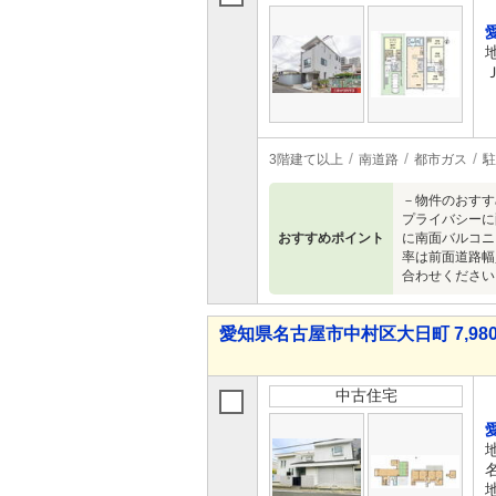
3階建て以上
南道路
都市ガス
駐
－物件のおすす
プライバシーに
おすすめポイント
に南面バルコニ
率は前面道路幅
合わせください
愛知県名古屋市中村区大日町 7,980
中古住宅