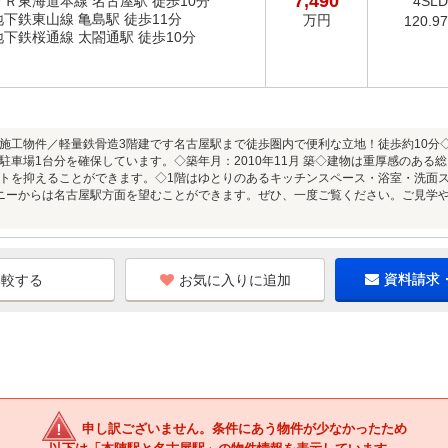
7,490
ＪＲ東海道本線 名古屋駅 徒歩10分
4SL
地下鉄東山線 亀島駅 徒歩11分
万円
120.9
地下鉄桜通線 太閤通駅 徒歩10分
施工物件／軽量鉄骨造3階建です名古屋駅まで徒歩圏内で便利な立地！徒歩約10分
駐車場1台分を確保しています。◇築年月：2010年11月 築◇建物は重厚感のあ
トを抑えることができます。◇1階はゆとりのあるキッチンスペース・浴室・洗面ス
ニーからは名古屋駅方面を望むことができます。ぜひ、一度ご覧ください。ご見学
お気に入りに追加
資料請求
申し訳ございません。条件にあう物件が少なかったため