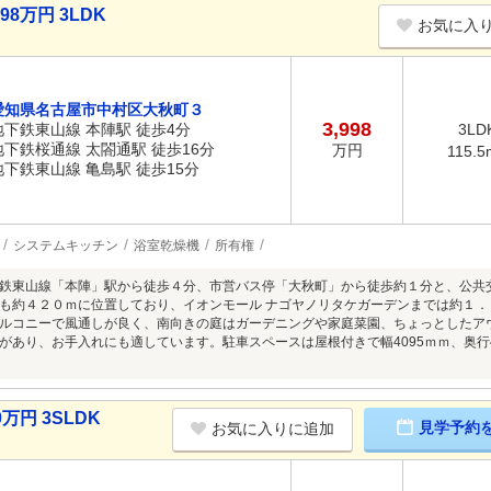
8万円 3LDK
お気に入
愛知県名古屋市中村区大秋町３
3,998
地下鉄東山線 本陣駅 徒歩4分
3LD
地下鉄桜通線 太閤通駅 徒歩16分
万円
115.5
地下鉄東山線 亀島駅 徒歩15分
システムキッチン
浴室乾燥機
所有権
鉄東山線「本陣」駅から徒歩４分、市営バス停「大秋町」から徒歩約１分と、公共
も約４２０ｍに位置しており、イオンモール ナゴヤノリタケガーデンまでは約１
ルコニーで風通しが良く、南向きの庭はガーデニングや家庭菜園、ちょっとしたア
があり、お手入れにも適しています。駐車スペースは屋根付きで幅4095ｍｍ、奥行
万円 3SLDK
見学予約
お気に入りに追加