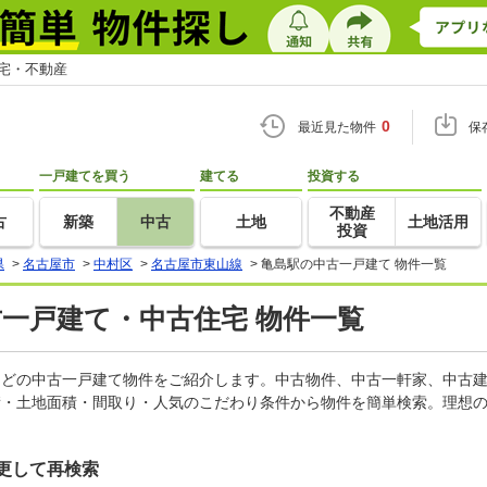
住宅・不動産
0
最近見た物件
保
一戸建てを買う
建てる
投資する
不動産
古
新築
中古
土地
土地活用
投資
県
>
名古屋市
>
中村区
>
名古屋市東山線
>
亀島駅の中古一戸建て 物件一覧
古一戸建て・中古住宅 物件一覧
家などの中古一戸建て物件をご紹介します。中古物件、中古一軒家、中古
積・土地面積・間取り・人気のこだわり条件から物件を簡単検索。理想の
更して再検索