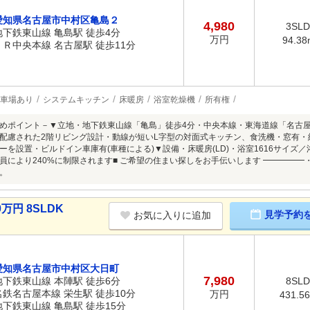
愛知県名古屋市中村区亀島２
4,980
3SL
地下鉄東山線 亀島駅 徒歩4分
万円
94.38
ＪＲ中央本線 名古屋駅 徒歩11分
車場あり
システムキッチン
床暖房
浴室乾燥機
所有権
めポイント－▼立地・地下鉄東山線「亀島」徒歩4分・中央本線・東海道線「名古屋
配慮された2階リビング設計・動線が短いL字型の対面式キッチン、食洗機・窓有・
ーを設置・ビルドイン車庫有(車種による)▼設備・床暖房(LD)・浴室1616サイズ／
員により240%に制限されます■ ご希望の住まい探しをお手伝いします ━━━━
。
万円 8SLDK
見学予約
お気に入りに追加
愛知県名古屋市中村区大日町
7,980
地下鉄東山線 本陣駅 徒歩6分
8SL
名鉄名古屋本線 栄生駅 徒歩10分
万円
431.5
地下鉄東山線 亀島駅 徒歩15分