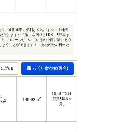
あり、通勤通学に便利な立地です☆・土地面
ただけます♪・1階に水回りとLDK、3部屋を
る上、ガレージがついているので雨に濡れる心
しまうことができます！・角地のため日当た
お問い合わせ(無料)
りに追加
1988年3月
K
2
(築38年6ヶ
149.92m
2
5m
月)