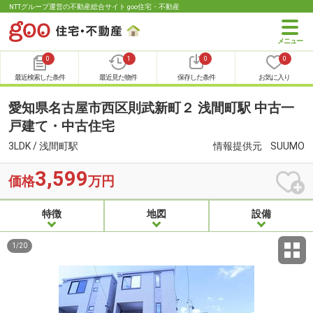
NTTグループ運営の不動産総合サイト goo住宅・不動産
0
1
0
0
最近検索した条件
最近見た物件
保存した条件
お気に入り
愛知県名古屋市西区則武新町２ 浅間町駅 中古一
戸建て・中古住宅
3LDK / 浅間町駅
情報提供元
SUUMO
3,599
価格
万円
特徴
地図
設備
1
/
20