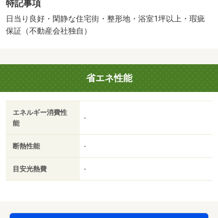
特記事項
販売戸数：1戸
法令等制限：準防火地域
日当り良好・閑静な住宅街・整形地・浴室1坪以上・瑕疵
保証（不動産会社独自）
省エネ性能
エネルギー消費性
-
能
断熱性能
-
目安光熱費
-