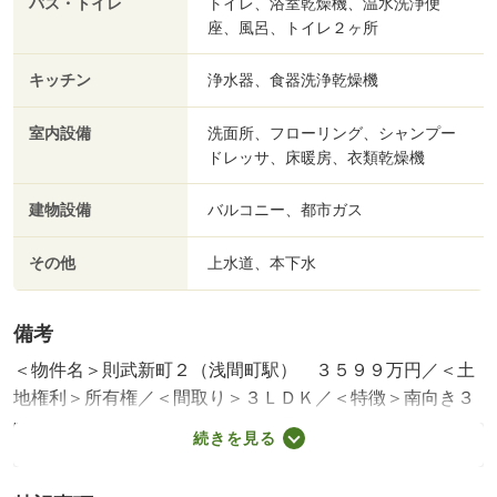
バス・トイレ
トイレ、浴室乾燥機、温水洗浄便
座、風呂、トイレ２ヶ所
キッチン
浄水器、食器洗浄乾燥機
室内設備
洗面所、フローリング、シャンプー
ドレッサ、床暖房、衣類乾燥機
建物設備
バルコニー、都市ガス
その他
上水道、本下水
備考
＜物件名＞則武新町２（浅間町駅） ３５９９万円／＜土
地権利＞所有権／＜間取り＞３ＬＤＫ／＜特徴＞南向き３
階建て、新築未入居物件です！、瑕疵保証付（不動産会社
続きを見る
独自）・即引渡可・市街地が近い・南向き・浴室乾燥機
建築確認：有/NO.第Ｒ０４確変建築愛建住せ