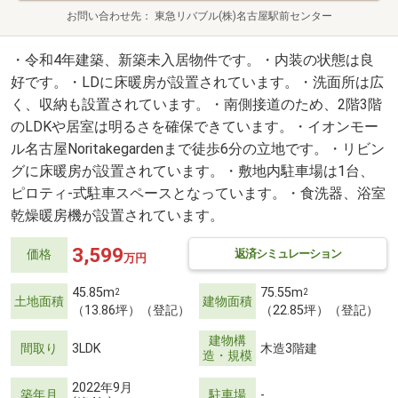
お問い合わせ先
東急リバブル(株)名古屋駅前センター
・令和4年建築、新築未入居物件です。・内装の状態は良
好です。・LDに床暖房が設置されています。・洗面所は広
く、収納も設置されています。・南側接道のため、2階3階
のLDKや居室は明るさを確保できています。・イオンモー
ル名古屋Noritakegardenまで徒歩6分の立地です。・リビン
グに床暖房が設置されています。・敷地内駐車場は1台、
ピロティ-式駐車スペースとなっています。・食洗器、浴室
乾燥暖房機が設置されています。
3,599
返済シミュレーション
価格
万円
45.85m
75.55m
2
2
土地面積
建物面積
（13.86坪）（登記）
（22.85坪）（登記）
建物構
間取り
3LDK
木造3階建
造・規模
2022年9月
築年月
駐車場
-