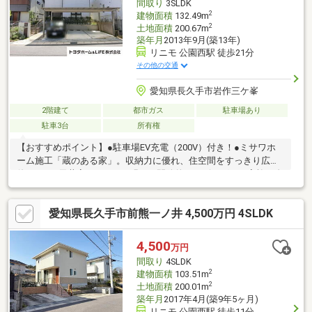
間取り
3SLDK
は、是非お気軽にお問い合わせくださいませ！！
2
建物面積
132.49m
2
土地面積
200.67m
築年月
2013年9月(築13年)
リニモ 公園西駅 徒歩21分
その他の交通
愛知県長久手市岩作三ケ峯
2階建て
都市ガス
駐車場あり
駐車3台
所有権
【おすすめポイント】●駐車場EV充電（200V）付き！●ミサワホ
ーム施工「蔵のある家」。収納力に優れ、住空間をすっきり広く
使えます●天井高3200mmの明るく開放的なリビングは、家族が自
然と集まる心地よい空間●オープンカウンターキッチンで、会話
を楽しみながら料理が可能●太陽光発電搭載で、家計にも環境に
愛知県長久手市前熊一ノ井 4,500万円 4SLDK
もやさしい暮らし●ウッドデッキ付き＆駐車場並列3台可（車種に
よる）不動産は現地・現物が大切です。図面や写真だけでは分か
らないことがございます。お客様にはぜひ現地を見ていただきた
4,500
万円
く思います。実際に足を運んでいただくと、現地の室内や周辺の
間取り
4SLDK
環境等を感じていただけます。
2
建物面積
103.51m
2
土地面積
200.01m
築年月
2017年4月(築9年5ヶ月)
リニモ 公園西駅 徒歩11分