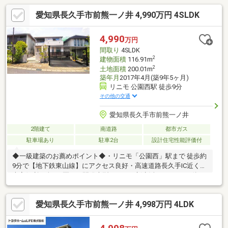
愛知県長久手市前熊一ノ井 4,990万円 4SLDK
4,990
万円
間取り
4SLDK
2
建物面積
116.91m
2
土地面積
200.01m
築年月
2017年4月(築9年5ヶ月)
リニモ 公園西駅 徒歩9分
その他の交通
愛知県長久手市前熊一ノ井
2階建て
南道路
都市ガス
駐車場あり
駐車2台
設計住宅性能評価付
◆一級建築のお薦めポイント◆・リニモ「公園西」駅まで 徒歩約
9分で【地下鉄東山線】にアクセス良好・高速道路長久手IC近くで
大変便利・全236区画の開発大型タウンで新生活♪・エリア一体に
古家がないため街並みが綺麗♪・安心の設計性能評価、建設性能評
価書付住宅・資産価値を維持できる長期優良住宅適合住宅・メン
愛知県長久手市前熊一ノ井 4,998万円 4LDK
テナンス60年長期サポートシステム継承可・築7年のため設備故
障等なく室内大変綺麗♪・外壁は総タイル貼りのためメンテンナン
ス費用が安く済みます。・快適エアリーで24H空調生活♪※1階の