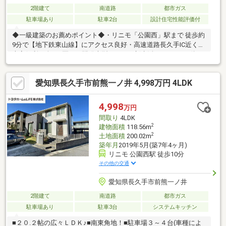
2階建て
南道路
都市ガス
駐車場あり
駐車2台
設計住宅性能評価付
◆一級建築のお薦めポイント◆・リニモ「公園西」駅まで 徒歩約
9分で【地下鉄東山線】にアクセス良好・高速道路長久手IC近くで
大変便利・全236区画の開発大型タウンで新生活♪・エリア一体に
古家がないため街並みが綺麗♪・安心の設計性能評価、建設性能評
価書付住宅・資産価値を維持できる長期優良住宅適合住宅・メン
愛知県長久手市前熊一ノ井 4,998万円 4LDK
テナンス60年長期サポートシステム継承可・築7年のため設備故
障等なく室内大変綺麗♪・外壁は総タイル貼りのためメンテンナン
ス費用が安く済みます。・快適エアリーで24H空調生活♪※1階の
4,998
万円
み・家計に優しい太陽光搭載住宅♪約7kw搭載し毎月売電は約1万
間取り
4LDK
円（※現状）・オール電化
2
建物面積
118.56m
2
土地面積
200.02m
築年月
2019年5月(築7年4ヶ月)
リニモ 公園西駅 徒歩10分
その他の交通
愛知県長久手市前熊一ノ井
2階建て
南道路
都市ガス
駐車場あり
駐車3台
システムキッチン
■２０.２帖の広々ＬＤＫ♪■南東角地！■駐車場３～４台(車種によ