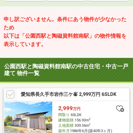
申し訳ございません。条件にあう物件が少なかった
ため
以下は「公園西駅と陶磁資料館南駅」の物件情報を
表示しています。
公園西駅と陶磁資料館南駅の中古住宅・中古一戸
建て 物件一覧
愛知県長久手市岩作三ケ峯 2,999万円 6SLDK
2,999
万円
間取り
6SLDK
2
建物面積
156.93m
2
土地面積
309.36m
築年月
1986年6月(築40年3ヶ月)