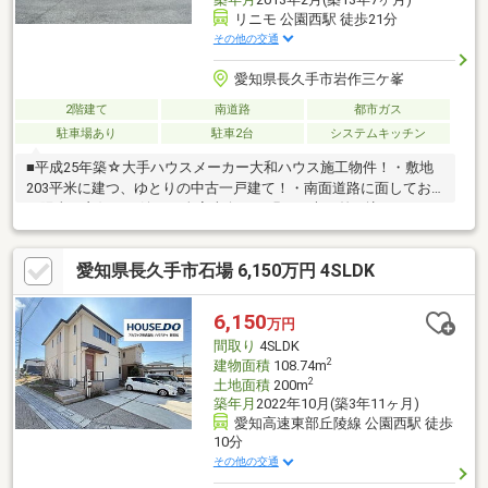
リニモ 公園西駅 徒歩21分
その他の交通
愛知県長久手市岩作三ケ峯
2階建て
南道路
都市ガス
駐車場あり
駐車2台
システムキッチン
■平成25年築☆大手ハウスメーカー大和ハウス施工物件！・敷地
203平米に建つ、ゆとりの中古一戸建て！・南面道路に面してお
り陽当り良好！・嬉しい全室南向き！明るい光が差し込みます♪■
床暖房付で寒い季節でも快適にお過ごしいただけます！・LDK横
に和室有！来客用としても◎・各部屋収納付きでお部屋をすっき
愛知県長久手市石場 6,150万円 4SLDK
りお使いいただけます！■大型分譲地内の為、お子様のいるご家
庭も多く、見守り合いながら子育て出来る環境！・モリコロパー
クで休日ゆったりお過ごしいただくことも可能です。・長久手市
6,150
万円
コミュニティ「三ケ峯公園」停徒歩約8分！少しでも気になる方
間取り
4SLDK
は、是非お気軽にお問い合わせくださいませ！！
2
建物面積
108.74m
2
土地面積
200m
築年月
2022年10月(築3年11ヶ月)
愛知高速東部丘陵線 公園西駅 徒歩
10分
その他の交通