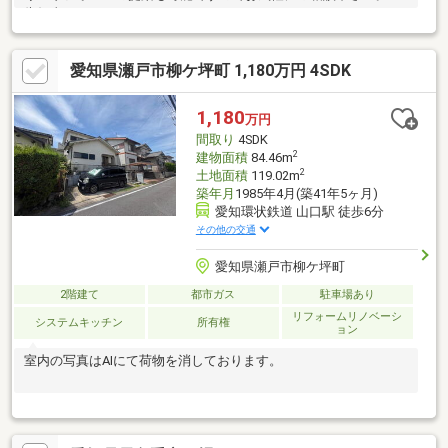
告知事項あり
愛知県瀬戸市柳ケ坪町 1,180万円 4SDK
1,180
万円
間取り
4SDK
2
建物面積
84.46m
2
土地面積
119.02m
築年月
1985年4月(築41年5ヶ月)
愛知環状鉄道 山口駅 徒歩6分
その他の交通
愛知県瀬戸市柳ケ坪町
2階建て
都市ガス
駐車場あり
リフォームリノベーシ
システムキッチン
所有権
ョン
室内の写真はAIにて荷物を消しております。