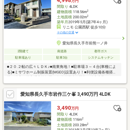
4,998
万円
み・家計に優しい太陽光搭載住宅♪約7kw搭載し毎月売電は約1万
間取り
4LDK
円（※現状）・オール電化
2
建物面積
118.56m
2
土地面積
200.02m
築年月
2019年5月(築7年4ヶ月)
リニモ 公園西駅 徒歩10分
その他の交通
愛知県長久手市前熊一ノ井
2階建て
南道路
都市ガス
駐車場あり
駐車3台
システムキッチン
■２０.２帖の広々ＬＤＫ♪■南東角地！■駐車場３～４台(車種によ
る)■ミサワホーム制振装置(MGEO)設置あり！■利便設備各種搭
載！浴室：浴室暖房乾燥機、自動浴槽洗浄機能、浴室音響システ
ム、人造大理石バスタブ玄関：タッチキー、カードキーキッチ
ン：人造大理石キッチン、対面システムキッチン、食器洗乾燥機
愛知県長久手市岩作三ケ峯 3,490万円 4LDK
リビング：床暖房＊＊ぜひ、お気軽にお問合せください＊＊※そ
の他法令：都市再生特別措置法、地区計画による制限(A地区)※市
街化調整区域のため、原則建物の建築はできませんが、開発許可
3,490
万円
による分譲地のため住宅の再建築が可能です。
間取り
4LDK
2
建物面積
116m
2
土地面積
203.28m
築年月
2013年2月(築13年7ヶ月)