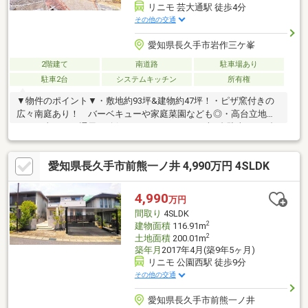
リニモ 芸大通駅 徒歩4分
その他の交通
愛知県長久手市岩作三ケ峯
2階建て
南道路
駐車場あり
駐車2台
システムキッチン
所有権
▼物件のポイント▼・敷地約93坪&建物約47坪！・ピザ窯付きの
広々南庭あり！ バーベキューや家庭菜園なども◎・高台立地の
ため日当たりや通風を確保しやすいです！・お車2台駐車可 1台
分の車庫付き！・小屋裏収納あり 2階6帖洋室からアクセス可
能・作業スペースの広いL字型キッチン・南向きバルコニー▼立地
愛知県長久手市前熊一ノ井 4,990万円 4SLDK
のポイント▼・リニモ「芸大通」駅徒歩4分！・「長久手IC」や幹
線道路が近くお出かけに便利◎・木々や田園風景が広がる緑豊か
なエリア※市街化調整区域のため再建築の際は許可要 （愛知県
4,990
万円
開発審査会16号の該当が必要です）※建物面積は車庫部分も含ま
間取り
4SLDK
れます
2
建物面積
116.91m
2
土地面積
200.01m
築年月
2017年4月(築9年5ヶ月)
リニモ 公園西駅 徒歩9分
その他の交通
愛知県長久手市前熊一ノ井