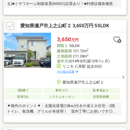
る)■ミサワホーム制振装置(MGEO)設置あり！■利便設備各種搭
載！浴室：浴室暖房乾燥機、自動浴槽洗浄機能、浴室音響システ
ム、人造大理石バスタブ玄関：タッチキー、カードキーキッチ
ン：人造大理石キッチン、対面システムキッチン、食器洗乾燥機
愛知県瀬戸市上之山町２ 3,650万円 5SLDK
リビング：床暖房＊＊ぜひ、お気軽にお問合せください＊＊※そ
の他法令：都市再生特別措置法、地区計画による制限(A地区)※市
街化調整区域のため、原則建物の建築はできませんが、開発許可
3,650
万円
による分譲地のため住宅の再建築が可能です。
間取り
5SLDK
2
建物面積
121.72m
2
土地面積
211.38m
築年月
2014年8月(築12年1ヶ月)
リニモ 八草駅 徒歩20分
その他の交通
愛知県瀬戸市上之山町２
2階建て
都市ガス
駐車場あり
駐車2台
システムキッチン
浴室乾燥機
▼物件のポイント▼・太陽光発電(10kw)付きの省エネ住宅・2階
トイレ、食洗機、グリルが未使用！ 室内丁寧にお使いです◎・
敷地約63坪 ウッドデッキ付きの南庭あり！・2台分の屋根付き
駐車場・備え付けのカップボード・1階洋室は琉球畳敷・ロフトあ
り▼立地のポイント▼・愛環鉄道、リニモ「八草」駅までバス1本