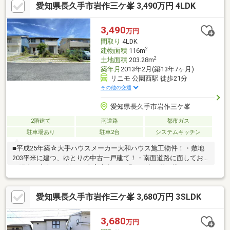
愛知県長久手市岩作三ケ峯 3,490万円 4LDK
でアクセス可能なエリア・国道155号線近く 西三河方面や春日
井方面など多方面へアクセス良好・目の前に公園あり◎※市街化
調整区域のため再建築の際は建築許可要※東側道路は歩行者専用
3,490
万円
道路
間取り
4LDK
2
建物面積
116m
2
土地面積
203.28m
築年月
2013年2月(築13年7ヶ月)
リニモ 公園西駅 徒歩21分
その他の交通
愛知県長久手市岩作三ケ峯
2階建て
南道路
都市ガス
駐車場あり
駐車2台
システムキッチン
■平成25年築☆大手ハウスメーカー大和ハウス施工物件！・敷地
203平米に建つ、ゆとりの中古一戸建て！・南面道路に面してお
り陽当り良好！・嬉しい全室南向き！明るい光が差し込みます♪■
床暖房付で寒い季節でも快適にお過ごしいただけます！・LDK横
に和室有！来客用としても◎・各部屋収納付きでお部屋をすっき
愛知県長久手市岩作三ケ峯 3,680万円 3SLDK
りお使いいただけます！■大型分譲地内の為、お子様のいるご家
庭も多く、見守り合いながら子育て出来る環境！・モリコロパー
クで休日ゆったりお過ごしいただくことも可能です。・長久手市
3,680
万円
コミュニティ「三ケ峯公園」停徒歩約8分！少しでも気になる方