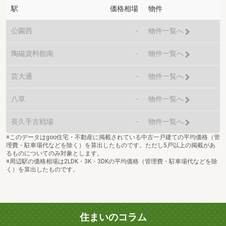
駅
価格相場
物件
公園西
-
物件一覧へ
陶磁資料館南
-
物件一覧へ
芸大通
-
物件一覧へ
八草
-
物件一覧へ
長久手古戦場
-
物件一覧へ
※このデータはgoo住宅・不動産に掲載されている中古一戸建ての平均価格（管
理費・駐車場代などを除く）を算出したものです。ただし5戸以上の掲載があ
るものについてのみ対象とします。
※周辺駅の価格相場は2LDK・3K・3DKの平均価格（管理費・駐車場代などを除
く）を算出したものです。
住まいのコラム