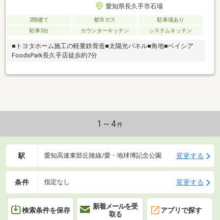
愛知県長久手市石場
2階建て
都市ガス
駐車場あり
駐車3台
カウンターキッチン
システムキッチン
■トヨタホーム施工の軽量鉄骨造■太陽光パネル■角地■ベイシア
FoodsPark長久手店徒歩約7分
1～4
件
駅
変更する
愛知高速東部丘陵線/愛・地球博記念公園
条件
変更する
指定なし
新着メールを受
検索条件を保存
アプリで探す
取る