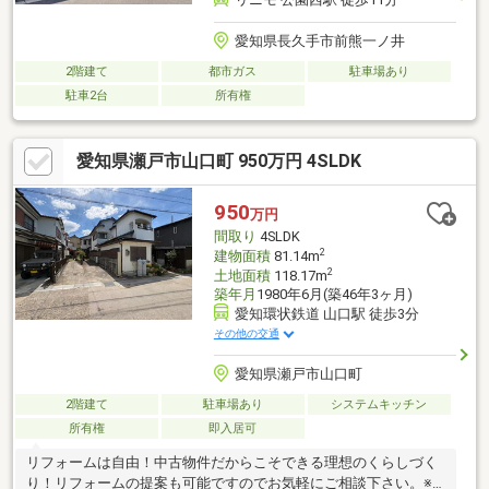
愛知県長久手市前熊一ノ井
2階建て
都市ガス
駐車場あり
駐車2台
所有権
愛知県瀬戸市山口町 950万円 4SLDK
950
万円
間取り
4SLDK
2
建物面積
81.14m
2
土地面積
118.17m
築年月
1980年6月(築46年3ヶ月)
愛知環状鉄道 山口駅 徒歩3分
その他の交通
愛知県瀬戸市山口町
2階建て
駐車場あり
システムキッチン
所有権
即入居可
リフォームは自由！中古物件だからこそできる理想のくらしづく
り！リフォームの提案も可能ですのでお気軽にご相談下さい。※