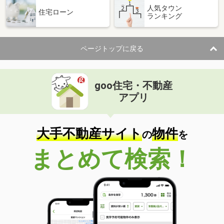
人気タウン
住宅ローン
ランキング
ページトップに戻る
goo住宅・不動産
アプリ
大手不動産サイト
物件
の
を
まとめて検索！