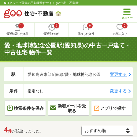
NTTグループ運営の不動産総合サイト goo住宅・不動産
1
0
0
0
最近検索した条件
最近見た物件
保存した条件
お気に入り
愛・地球博記念公園駅(愛知県)の中古一戸建て・
中古住宅 物件一覧
駅
変更する
愛知高速東部丘陵線/愛・地球博記念公園
条件
変更する
指定なし
新着メールを受
検索条件を保存
アプリで探す
取る
4
件
が該当しました。