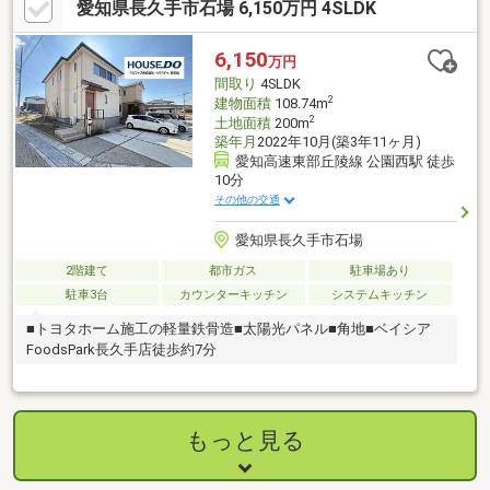
愛知県長久手市石場 6,150万円 4SLDK
6,150
万円
間取り
4SLDK
2
建物面積
108.74m
2
土地面積
200m
築年月
2022年10月(築3年11ヶ月)
愛知高速東部丘陵線 公園西駅 徒歩
10分
その他の交通
愛知県長久手市石場
2階建て
都市ガス
駐車場あり
駐車3台
カウンターキッチン
システムキッチン
■トヨタホーム施工の軽量鉄骨造■太陽光パネル■角地■ベイシア
FoodsPark長久手店徒歩約7分
もっと見る