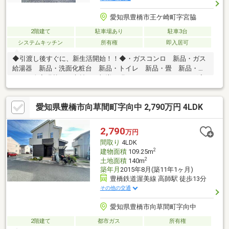
愛知県豊橋市王ケ崎町字宮脇
2階建て
駐車場あり
駐車3台
システムキッチン
所有権
即入居可
◆引渡し後すぐに、新生活開始！！◆・ガスコンロ 新品・ガス
給湯器 新品・洗面化粧台 新品・トイレ 新品・畳 新品・ク
ロス 全室張替え・床材 一部増し張り・ハウスクリーニング実
施磯辺小学校まで、徒歩約21分(約1660m)南陽中学校まで、徒歩
約14分(約1080m)間取りは6SLDK。部屋数が豊富なので、二世帯
愛知県豊橋市向草間町字向中 2,790万円 4LDK
住宅や大家族にもおすすめです。それぞれの個室もしっかり確
保。書斎やテレワークスペース、趣味部屋、収納としても活用で
き、多様なライフスタイルに対応します。ご見学予約・ご相談な
2,790
万円
ど、お気軽にお問い合わせください。
間取り
4LDK
2
建物面積
109.25m
2
土地面積
140m
築年月
2015年8月(築11年1ヶ月)
豊橋鉄道渥美線 高師駅 徒歩13分
その他の交通
愛知県豊橋市向草間町字向中
2階建て
都市ガス
所有権