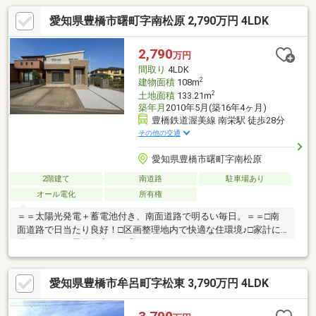
愛知県豊橋市曙町字南松原 2,790万円 4LDK
2,790
万円
間取り
4LDK
2
建物面積
108m
2
土地面積
133.21m
築年月
2010年5月(築16年4ヶ月)
豊橋鉄道渥美線 南栄駅 徒歩28分
その他の交通
愛知県豊橋市曙町字南松原
2階建て
南道路
駐車場あり
オール電化
所有権
＝＝太陽光発電＋蓄電池付き、南面道路で明るい毎日。＝＝□南
面道路で日当たり良好！□区画整理地内で快適な住環境♪□家計に
優しいオール電化住宅です◎□ウォークインクローゼット付きで
室内すっきり！□並列駐車3台可能です♪（車種による）□リビング
広々20帖以上！インテリアの幅も広がります◎＝＝周辺環境＝
愛知県豊橋市牟呂町字松東 3,790万円 4LDK
＝・幸小学校 徒歩約7分・高師台中学校 徒歩約10分・こまど
り保育園 徒歩約12分・ファミリーマート豊橋曙町店 徒歩約3
分・エクボスタイルあけぼの 徒歩約6分・ココカラファインあけ