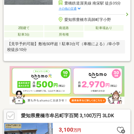
豊橋鉄道渥美線 南栄駅 徒歩35分
その他の交通
愛知県豊橋市高師町字小野
2階建て
南道路
駐車場あり
駐車3台
所有権
【見学予約可能】敷地50坪超！駐車3台可（車種による）/幸小学
校徒歩10分
愛知県豊橋市牟呂町字百間 3,100万円 3LDK
3,100
万円