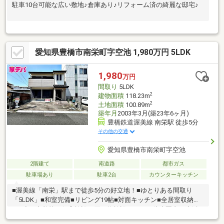
駐車10台可能な広い敷地♪倉庫あり♪リフォーム済の綺麗な邸宅♪
愛知県豊橋市南栄町字空池 1,980万円 5LDK
1,980
万円
間取り
5LDK
2
建物面積
118.23m
2
土地面積
100.89m
築年月
2003年3月(築23年6ヶ月)
豊橋鉄道渥美線 南栄駅 徒歩5分
その他の交通
愛知県豊橋市南栄町字空池
2階建て
南道路
都市ガス
駐車場あり
駐車2台
カウンターキッチン
■渥美線「南栄」駅まで徒歩5分の好立地！■ゆとりある間取り
「5LDK」■和室完備■リビング19帖■対面キッチン■全居室収納付
き■小・中学校、保育施設、買い物施設がすべて徒歩圏内で生活
便利■閑静な住宅街