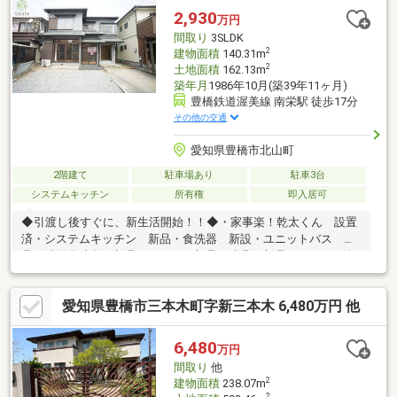
まで、徒歩約16分(約1210m)豊橋市立南陽中学校まで、徒歩約23
2,930
万円
分(約1800m)ご見学予約・ご相談などお気軽にお尋ねください。
間取り
3SLDK
2
建物面積
140.31m
2
土地面積
162.13m
築年月
1986年10月(築39年11ヶ月)
豊橋鉄道渥美線 南栄駅 徒歩17分
その他の交通
愛知県豊橋市北山町
2階建て
駐車場あり
駐車3台
システムキッチン
所有権
即入居可
◆引渡し後すぐに、新生活開始！！◆・家事楽！乾太くん 設置
済・システムキッチン 新品・食洗器 新設・ユニットバス 新
品・洗面化粧台 新品・トイレ 新品・建具 新品・クロス 全
室張替え・床材 増し張り・玄関ドア 交換・ハウスクリーニン
グ実施・外壁塗装・屋根塗装実施栄小学校まで、徒歩約12分(約
愛知県豊橋市三本木町字新三本木 6,480万円 他
950m)南部中学校まで、徒歩約15分(約1140m)敷地は約49坪、お
車は3台駐車可能です。大きい土間スペースは、ベビーカーやアウ
トドア用品の収納など多目的に活用できます。全居室8帖以上で、
6,480
万円
プライベート空間を確保。お気軽にお問い合わせください。
間取り
他
2
建物面積
238.07m
2