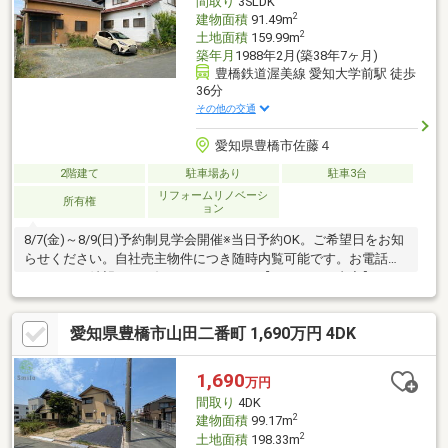
間取り
3SLDK
2
建物面積
91.49m
2
土地面積
159.99m
築年月
1988年2月(築38年7ヶ月)
豊橋鉄道渥美線 愛知大学前駅 徒歩
36分
その他の交通
愛知県豊橋市佐藤４
2階建て
駐車場あり
駐車3台
リフォームリノベーシ
所有権
ョン
8/7(金)～8/9(日)予約制見学会開催※当日予約OK。ご希望日をお知
らせください。自社売主物件につき随時内覧可能です。お電話か
メールでご希望日をお知らせください。【リフォーム内容】シロ
アリ工防除工事、クリーニング、雨漏り点検システムキッチン交
換、ユニットバス交換、トイレ交換、洗面化粧台交換インターホ
愛知県豊橋市山田二番町 1,690万円 4DK
ン設置、火災警報器設置、照明器具交換【おすすめポイント】・
本物件は条件により住宅ローン減税が適用されます。・シロアリ
防除工事施工後5年間保証。・お客様に合わせたローンの組み方や
1,690
万円
金融機関をご提案。住宅ローンが初めての方でもお気軽にご相談
間取り
4DK
ください。
2
建物面積
99.17m
2
土地面積
198.33m