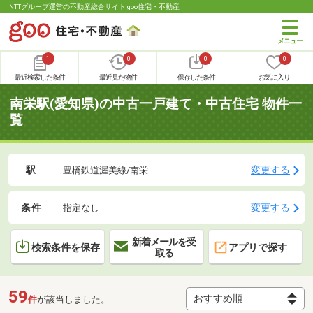
NTTグループ運営の不動産総合サイト goo住宅・不動産
1
0
0
0
最近検索した条件
最近見た物件
保存した条件
お気に入り
南栄駅(愛知県)の中古一戸建て・中古住宅 物件一
覧
駅
変更する
豊橋鉄道渥美線/南栄
条件
変更する
指定なし
新着メールを受
検索条件を保存
アプリで探す
取る
59
件
が該当しました。