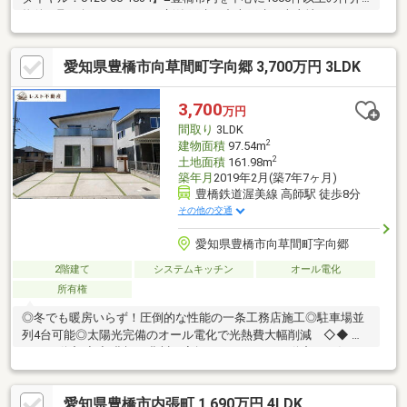
物件を取り扱っています。新築戸建・中古戸建・売土地・マンシ
ョンまで幅広くご紹介しております。当物件以外にも多数の物件
をご紹介できます。まずはお気軽にお電話、ご来店くださいま
愛知県豊橋市向草間町字向郷 3,700万円 3LDK
せ！【対応言語：英語 ／ポルトガル語（language：English／
Portuguese）】■住宅ローンの相談も承っております。当社のご
成約事例ですが、借入がある方、自営業の方、転職歴のある方、
3,700
万円
ローン残債を残して購入された方も、おてつだいさせて頂きまし
間取り
3LDK
た。ぜひご相談ください！
2
建物面積
97.54m
2
土地面積
161.98m
築年月
2019年2月(築7年7ヶ月)
豊橋鉄道渥美線 高師駅 徒歩8分
その他の交通
愛知県豊橋市向草間町字向郷
2階建て
システムキッチン
オール電化
所有権
◎冬でも暖房いらず！圧倒的な性能の一条工務店施工◎駐車場並
列4台可能◎太陽光完備のオール電化で光熱費大幅削減 ◇◆ レ
スト不動産 ◆◇ 豊橋・豊川の家探しは、レスト不動産にお任せ
ください！当社の強みは、新築・建売・土地探し・ハウスメーカ
ー紹介まで「窓口一つ」で対応できること。 SUUMO掲載物件は
愛知県豊橋市内張町 1,690万円 4LDK
もちろん、ネット上のほぼ全ての新築・建売情報をまとめてご紹