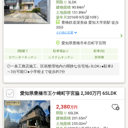
間取り
3LDK
2
建物面積
90.84m
2
土地面積
151.89m
築年月
2016年9月(築10年)
豊橋鉄道渥美線 愛知大学前駅 徒歩
30分
その他の交通
愛知県豊橋市牟呂町字百間
2階建て
駐車場あり
駐車2台
カウンターキッチン
システムキッチン
所有権
◎一条工務店施工、区画整理地内の閑静な住宅地♪3LDK♪●駐車2
～3台可能◎●小学校まで徒歩約7分
愛知県豊橋市王ケ崎町字宮脇 2,380万円 6SLDK
2,380
万円
間取り
6SLDK
2
建物面積
201.65m
2
土地面積
255.02m