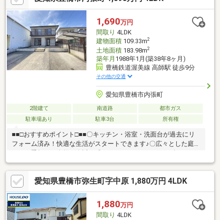
介可能です！ハウスメーカー選びも、独自の「成績表」で最適な
一社をご提案します。 もちろん「中古物件×リノベーション」と
1,690
万円
いう選択肢もOK。幅広い選択肢から、あなたに最適なプランを一
間取り
4LDK
緒に見つけましょう。
2
建物面積
109.33m
2
土地面積
183.98m
築年月
1988年1月(築38年8ヶ月)
豊橋鉄道渥美線 高師駅 徒歩9分
その他の交通
愛知県豊橋市内張町
2階建て
南道路
都市ガス
駐車場あり
駐車3台
所有権
■■□おすすめポイント□■■〇キッチン・浴室・洗面台が過去にリ
フォーム済み！快適な生活がスタートできます♪〇広々とした庭
で、四季折々の自然を身近に感じながらガーデニングを楽しめま
すね！〇荷物が多い時期も安心。敷地内の倉庫でアウトドア用品
もスッキリ整理できます！〇3台分の駐車スペースで、家族の車も
愛知県豊橋市弥生町字中原 1,880万円 4LDK
来客も安心。ゆとりある駐車環境が実現します♪〇前面に建物がな
いため日中明るく、プライバシーも守られた環境です♪■■□リフォ
ーム箇所□■■・和室→洋室・キッチン・トイレ・風呂・洗面台■□
1,880
万円
住宅ローンのご相談や、現地内覧のご予約等いつでも承っており
間取り
4LDK
ます♪□■