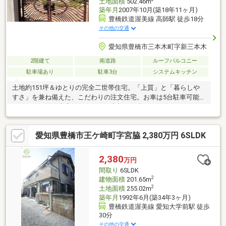
土地面積
502.46m
築年月
2007年10月(築18年11ヶ月)
豊橋鉄道渥美線 高師駅 徒歩18分
その他の交通
愛知県豊橋市三本木町字新三本木
2階建て
南道路
ルーフバルコニー
駐車場あり
駐車3台
システムキッチン
土地約151坪＆ゆとりの完全二世帯住宅。「上質」と「暮らしや
すさ」を兼ね備えた、こだわりの注文住宅。お車は5台駐車可能。
シャッター付き車庫もあるので、大切なお車もご保管頂けます。
人気のミラまちが近く、スーパー、ドラッグストア、コンビニ、
金融機関、子育て支援センターなど生活に必要な施設が充実。豊
愛知県豊橋市王ケ崎町字宮脇 2,380万円 6SLDK
鉄バス停「三本木町」までは徒歩2分で、豊橋駅まで１本で行けま
す！二世帯用の間取りになっていますので、ルームシェア用の物
件としてもご利用いただけますよ。ぜひ一度、ご内見＆ご相談く
2,380
万円
ださい。
間取り
6SLDK
2
建物面積
201.65m
2
土地面積
255.02m
築年月
1992年6月(築34年3ヶ月)
豊橋鉄道渥美線 愛知大学前駅 徒歩
30分
その他の交通