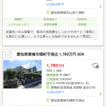
その他の交通
愛知県豊橋市山田三番町
2階建て
駐車場あり
駐車2台
システムキッチン
浴室乾燥機
所有権
太陽光パネル搭載で、毎日の光熱費をしっかりサポート！環境に
も家計にも優しい、エコな暮らしを始めてみませんか？周辺には
「竜ヶ池公園」があり、ウォーキングやお散歩にもぴったり♪四季
折々の景色を楽しみながら、健康的な毎日を送れる住環境です。
さらに、豊橋市中心部や湖西方面へのアクセスも良好◎通勤・通
愛知県豊橋市曙町字測点 1,780万円 6DK
学やお出かけにも便利な立地で、スムーズに新生活をスタートで
きます！「実際の広さは？」「住宅ローンはいくらくらい？」な
ど、少しでも気になることがあればお気軽にご相談ください！ぜ
1,780
万円
ひ一度、現地で室内の雰囲気をご体感ください♪＼ お問合せは
間取り
6DK
「0120-07-1645」／
2
建物面積
91.08m
2
土地面積
218.87m
築年月
1976年4月(築50年5ヶ月)
豊橋鉄道渥美線 高師駅 徒歩27分
その他の交通
愛知県豊橋市曙町字測点