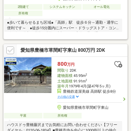
2階建て
システムキッチン
オール電化
所有権
●歩いて暮らせるまち区域●「高師」駅 徒歩６分～通勤・通学に
便利です～ ●徒歩15分圏内にスーパー・ドラッグストア・コン
ビニ有不動産は現地・現物が大切です。実際に足を運んでいただ
くと、現地の室内や周辺の環境等を感じていただけます。
愛知県豊橋市草間町字東山 800万円 2DK
800
万円
間取り
2DK
2
建物面積
45.95m
2
土地面積
91.91m
築年月
1979年4月(築47年5ヶ月)
豊橋鉄道渥美線 高師駅 徒歩8分
その他の交通
愛知県豊橋市草間町字東山
平屋
所有権
ハウスドゥ豊橋藤沢までお気軽にお問い合わせください【フリー
ダイヤル：0120-06-1834】■豊橋市内を中心に1000件以上の仲介