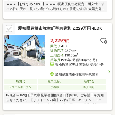
＝＝＝【おすすめPOINT】＝＝＝□長期優良住宅認定！耐久性・省
エネ性に優れ、長く快適に住み続けられる住宅です◎□太陽光発
電システム搭載！毎月の光熱費を軽減できるだけでなく、売電に
よる家計サポートも期待できます♪□開放感あふれる角地！隣接建
物との距離を確保しやすく、日当たり・風通しともに良好◎□ゆ
愛知県豊橋市弥生町字東豊和 2,229万円 4LDK
とりの4LDK！ご家族それぞれのプライベート空間を確保でき、テ
レワークや趣味部屋にも対応可能です♪□高師駅徒歩約13分！通
勤・通学にも便利な立地。電車利用がしやすく暮らしの幅が広が
2,229
万円
ります◎▼△▼住宅ローンのご相談や、現地内覧のご予約等いつ
間取り
4LDK
でも承っております♪▼△▼
2
建物面積
92.74m
2
土地面積
130.05m
築年月
1996年7月(築30年2ヶ月)
豊橋鉄道渥美線 南栄駅 徒歩14分
愛知県豊橋市弥生町字東豊和
2階建て
駐車場あり
駐車3台
システムキッチン
所有権
即入居可
8/7(金)～8/9(日)予約制見学会開催※当日予約OK。ご希望日をお知
らせください。【リフォーム内容】●内装工事・キッチン・ユニ
ットバス・トイレ・洗面化粧台交換・全部屋クロス張替・対面キ
ッチンへ変更【おすすめポイント】・クックマートが目の前で、
生活に便利な立地。・返済額や融資可能額など、お客様のご希望