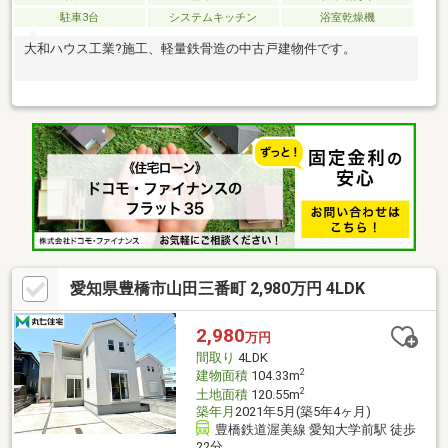
駐車3台
システムキッチン
浴室乾燥機
大和ハウス工業?施工、軽量鉄骨造の中古戸建物件です。
愛知県豊橋市山田三番町 2,980万円 4LDK
2,980
万円
間取り
4LDK
2
建物面積
104.33m
2
土地面積
120.55m
築年月
2021年5月(築5年4ヶ月)
豊橋鉄道渥美線 愛知大学前駅 徒歩
22分