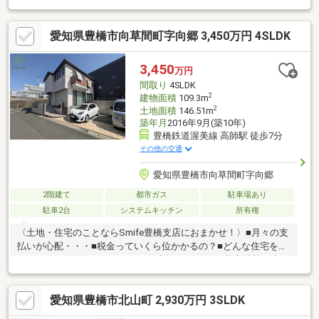
ローンの相談も承っております。当社のご成約事例ですが、借入
がある方、自営業の方、転職歴のある方、ローン残債を残して購
愛知県豊橋市向草間町字向郷 3,450万円 4SLDK
入された方も、おてつだいさせて頂きました。ぜひご相談くださ
い！【新型コロナウィルス感染予防対策 】スタッフのマスク着
用・手洗い・アルコール消毒等の対応をして感染予防を心がけて
3,450
万円
おります。【対応言語：英語 ／ポルトガル語（language：
間取り
4SLDK
English／Portuguese）】
2
建物面積
109.3m
2
土地面積
146.51m
築年月
2016年9月(築10年)
豊橋鉄道渥美線 高師駅 徒歩7分
その他の交通
愛知県豊橋市向草間町字向郷
2階建て
都市ガス
駐車場あり
駐車2台
システムキッチン
所有権
〈土地・住宅のことならSmife豊橋支店におまかせ！〉■月々の支
払いが心配・・・■税金っていくら位かかるの？■どんな住宅を選
べばいいかわからない・・・etcお話ししづらい価格交渉等も含
め、何でもSmife豊橋支店にご相談ください！不安な住宅探し
を、しっかりとサポートいたします！！近隣に便利な施設盛りだ
愛知県豊橋市北山町 2,930万円 3SLDK
くさん！オール電化の2階建て4LDK敷地は約44坪、お車は2台駐車
可能豊橋鉄道渥美線「高師」徒歩約7分です。豊橋市立磯辺小学校