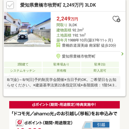
愛知県豊橋市牧野町 2,249万円 3LDK
にあわせてご提案。住宅ローンが初めての方でもお気軽にご相談
ください【周辺施設】・豊橋市立栄小学校1000ｍ（徒歩13分）・
豊橋市立南部中学校950ｍ（徒歩12分）・クックマート ユーア
2,249
万円
イ店様130ｍ（徒歩2分）・ファミリーマート豊橋弥生店様300ｍ
間取り
3LDK
（徒歩4分
2
建物面積
92.2m
2
土地面積
192.1m
築年月
1988年10月(築37年11ヶ月)
豊橋鉄道渥美線 南栄駅 徒歩20分
愛知県豊橋市牧野町
2階建て
駐車場あり
駐車2台
システムキッチン
所有権
即入居可
8/7(金)～8/9(日)予約制見学会開催※当日予約OK。ご希望日をお知
らせください。※建築基準法第22条指定区域※各階面積：1階54.39
㎡ 2階37.81㎡※情報と現況が相違する場合は、現況優先としま
す。※司法書士・個別プロパン供給会社は売主の指定になりま
す。プロパンガスの消費に係る配管設備、ガス器具等は、本土地
建物の販売価格には含まれておりません。※通学の区域に関して
は自治体や教育委員会等にご確認ください。