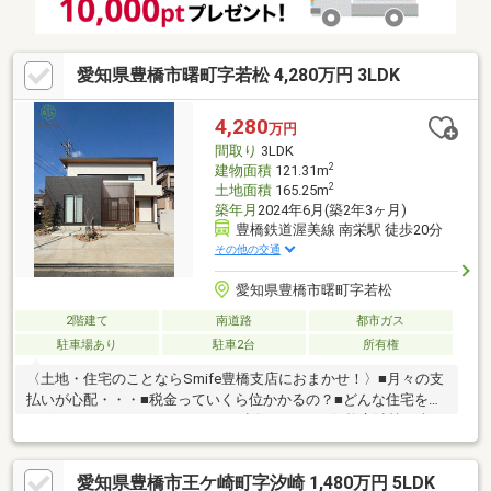
愛知県豊橋市曙町字若松 4,280万円 3LDK
4,280
万円
間取り
3LDK
2
建物面積
121.31m
2
土地面積
165.25m
築年月
2024年6月(築2年3ヶ月)
豊橋鉄道渥美線 南栄駅 徒歩20分
その他の交通
愛知県豊橋市曙町字若松
2階建て
南道路
都市ガス
駐車場あり
駐車2台
所有権
〈土地・住宅のことならSmife豊橋支店におまかせ！〉■月々の支
払いが心配・・・■税金っていくら位かかるの？■どんな住宅を選
べばいいかわからない・・・etcお話ししづらい価格交渉等も含
め、何でもSmife豊橋支店にご相談ください！不安な住宅探し
を、しっかりとサポートいたします！！近隣に便利な施設盛りだ
愛知県豊橋市王ケ崎町字汐崎 1,480万円 5LDK
くさん♪【 曙町字若松 】3LDKの築浅中古戸建幸小学校まで徒歩約