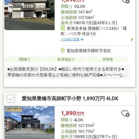
万円
間取り
5SLDK
2
建物面積
147.4m
2
土地面積
157.04m
築年月
1981年7月(築45年2ヶ月)
東海道本線 豊橋駅 バス24分/「曙
町」バス停 停歩1分
その他の交通
愛知県豊橋市曙町字若松
2階建て
駐車場あり
所有権
■お部屋数充実の【5SLDK】■幅広い世代で使用できる和室付き■
季節物の衣類や大型家電など収納に便利な納戸完備■スーパーな
どの商業施設が近く、徒歩や自転車でもお買い物ができる立地■
バス停まで徒歩1分！
愛知県豊橋市高師町字小野 1,890万円 4LDK
1,890
万円
間取り
4LDK
2
建物面積
127.51m
2
土地面積
167.77m
築年月
1999年2月(築27年7ヶ月)