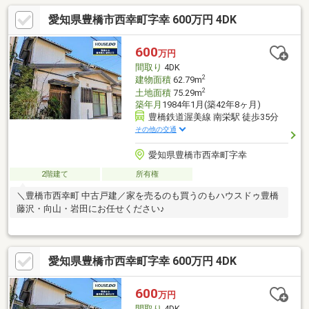
愛知県豊橋市西幸町字幸 600万円 4DK
600
万円
間取り
4DK
2
建物面積
62.79m
2
土地面積
75.29m
築年月
1984年1月(築42年8ヶ月)
豊橋鉄道渥美線 南栄駅 徒歩35分
その他の交通
愛知県豊橋市西幸町字幸
2階建て
所有権
＼豊橋市西幸町 中古戸建／家を売るのも買うのもハウスドゥ豊橋
藤沢・向山・岩田にお任せください♪
愛知県豊橋市西幸町字幸 600万円 4DK
600
万円
間取り
4DK