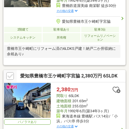
築年月
1992年6月(築34年3ヶ月)
豊橋鉄道渥美線 南栄駅 徒歩30分
その他の交通
愛知県豊橋市王ケ崎町字宮脇
2階建て
駐車場あり
駐車3台
リフォームリノベーシ
システムキッチン
所有権
ョン
豊橋市王ケ崎町にリフォーム済の6LDKS戸建！納戸二か所収納に
余裕あり♪
愛知県豊橋市王ケ崎町字宮脇 2,380万円 6SLDK
2,380
万円
間取り
6SLDK
2
建物面積
201.65m
2
土地面積
255.02m
築年月
1992年6月(築34年3ヶ月)
東海道本線 豊橋駅 バス14分/「小
浜」バス停 停歩3分
パノラマあり
その他の交通