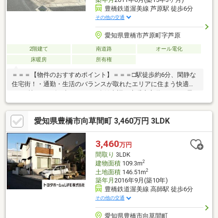
豊橋鉄道渥美線 芦原駅 徒歩6分
その他の交通
愛知県豊橋市芦原町字芦原
2階建て
南道路
オール電化
床暖房
所有権
＝＝＝【物件のおすすめポイント】＝＝＝□駅徒歩約6分、閑静な
住宅街！・通勤・生活のバランスが取れたエリアに住まう快適
さ。□憧れの一条ブランド！・全館空調、床暖房完備、オール電
化住宅の快適な居住空間♪□利便性と落ち着き、どちらも叶う立
地。・3方向道路の角地かつ、近隣に飲食店や教育施設が充実して
愛知県豊橋市向草間町 3,460万円 3LDK
おります◎＝＝＝【周辺環境】＝＝＝・芦原小学校 徒歩約8分・
本郷中学校 徒歩約26分・あしはら保育園 徒歩約9分・豊橋鉄
道渥美線「芦原」駅 徒歩約6分・ファミリーマート豊橋松井町
3,460
万円
店 徒歩約6分・ココカラファイン西高師店 徒歩約13分
間取り
3LDK
△▼△▼ぜひお気軽にお問合せ下さい♪▼△▼△
2
建物面積
109.3m
2
土地面積
146.51m
築年月
2016年9月(築10年)
豊橋鉄道渥美線 高師駅 徒歩6分
その他の交通
愛知県豊橋市向草間町