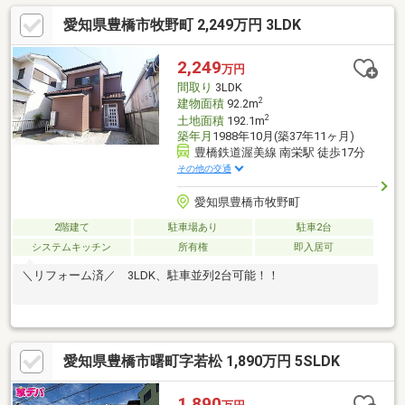
愛知県豊橋市牧野町 2,249万円 3LDK
2,249
万円
間取り
3LDK
2
建物面積
92.2m
2
土地面積
192.1m
築年月
1988年10月(築37年11ヶ月)
豊橋鉄道渥美線 南栄駅 徒歩17分
その他の交通
愛知県豊橋市牧野町
2階建て
駐車場あり
駐車2台
システムキッチン
所有権
即入居可
＼リフォーム済／ 3LDK、駐車並列2台可能！！
愛知県豊橋市曙町字若松 1,890万円 5SLDK
1,890