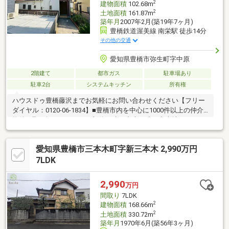
2
建物面積
102.68m
2
土地面積
161.87m
築年月
2007年2月(築19年7ヶ月)
豊橋鉄道渥美線 南栄駅 徒歩14分
その他の交通
愛知県豊橋市弥生町字中原
2階建て
都市ガス
駐車場あり
駐車2台
システムキッチン
所有権
ハウスドゥ豊橋藤沢までお気軽にお問い合わせください【フリー
ダイヤル：0120-06-1834】■豊橋市内を中心に1000件以上の仲介
物件を取り扱っています。新築戸建・中古戸建・売土地・マンシ
ョンまで幅広くご紹介しております。当物件以外にも多数の物件
をご紹介できます。まずはお気軽にお電話、ご来店くださいま
愛知県豊橋市三本木町字新三本木 2,990万円
せ！【対応言語：英語 ／ポルトガル語（language：English／
Portuguese）】■住宅ローンの相談も承っております。当社のご
7LDK
成約事例ですが、借入がある方、自営業の方、転職歴のある方、
ローン残債を残して購入された方も、おてつだいさせて頂きまし
2,990
万円
た。ぜひご相談ください！
間取り
7LDK
2
建物面積
168.66m
2
土地面積
330.72m
築年月
1970年6月(築56年3ヶ月)