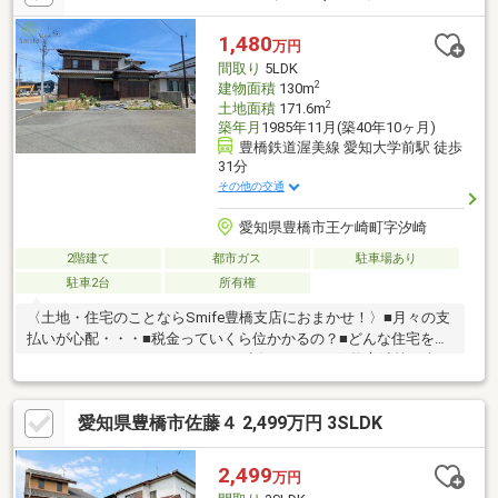
15分（約1190m）高師台中学校まで徒歩約19分（約1520m）２台
駐車可能(縦列・車種による)おしゃれな外観と内装・機能的な設
1,480
万円
備を実際に見てみませんか？見学可能です♪お気軽にお尋ねくださ
間取り
5LDK
い。
2
建物面積
130m
2
土地面積
171.6m
築年月
1985年11月(築40年10ヶ月)
豊橋鉄道渥美線 愛知大学前駅 徒歩
31分
その他の交通
愛知県豊橋市王ケ崎町字汐崎
2階建て
都市ガス
駐車場あり
駐車2台
所有権
〈土地・住宅のことならSmife豊橋支店におまかせ！〉■月々の支
払いが心配・・・■税金っていくら位かかるの？■どんな住宅を選
べばいいかわからない・・・etcお話ししづらい価格交渉等も含
め、何でもSmife豊橋支店にご相談ください！不安な住宅探し
を、しっかりとサポートいたします！！近隣に便利な施設盛りだ
愛知県豊橋市佐藤４ 2,499万円 3SLDK
くさん♪5LDKの住宅です。お車は2台駐車可能です。磯辺小学校ま
で、徒歩約25分(約1930m)南陽中学校まで、徒歩約17分(約1340m)
見学可能です。お気軽にお尋ねください。
2,499
万円