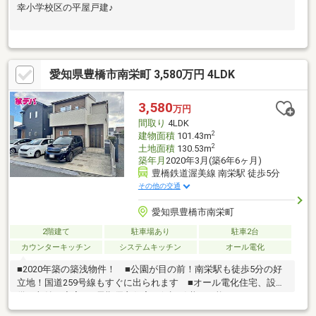
幸小学校区の平屋戸建♪
愛知県豊橋市南栄町 3,580万円 4LDK
3,580
万円
間取り
4LDK
2
建物面積
101.43m
2
土地面積
130.53m
築年月
2020年3月(築6年6ヶ月)
豊橋鉄道渥美線 南栄駅 徒歩5分
その他の交通
愛知県豊橋市南栄町
2階建て
駐車場あり
駐車2台
カウンターキッチン
システムキッチン
オール電化
■2020年築の築浅物件！ ■公園が目の前！南栄駅も徒歩5分の好
立地！国道259号線もすぐに出られます ■オール電化住宅、設
備・収納も充実 ■長期優良住宅（保証引継ぎ可能）