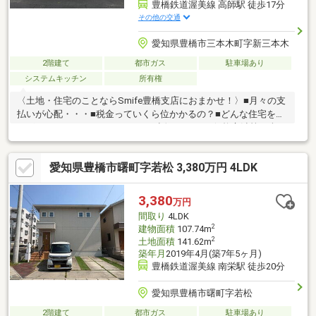
豊橋鉄道渥美線 高師駅 徒歩17分
その他の交通
愛知県豊橋市三本木町字新三本木
2階建て
都市ガス
駐車場あり
システムキッチン
所有権
〈土地・住宅のことならSmife豊橋支店におまかせ！〉■月々の支
払いが心配・・・■税金っていくら位かかるの？■どんな住宅を選
べばいいかわからない・・・etcお話ししづらい価格交渉等も含
め、何でもSmife豊橋支店にご相談ください！不安な住宅探し
を、しっかりとサポートいたします！！近隣に便利な施設盛りだ
愛知県豊橋市曙町字若松 3,380万円 4LDK
くさん！三本木町の7DKの中古戸建です。部屋数が多いので二世
帯でのご利用もできます。豊橋市立高師小学校まで、徒歩約12分
(約910m)豊橋市立東郷中学校まで、徒歩約16分(約1240m)ご見学
3,380
万円
予約・ご相談などお気軽にお尋ねください。
間取り
4LDK
2
建物面積
107.74m
2
土地面積
141.62m
築年月
2019年4月(築7年5ヶ月)
豊橋鉄道渥美線 南栄駅 徒歩20分
愛知県豊橋市曙町字若松
2階建て
都市ガス
駐車場あり