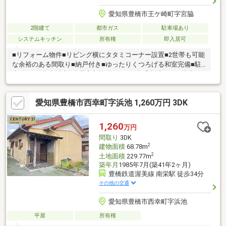
愛知県豊橋市王ケ崎町字宮脇
2階建て
都市ガス
駐車場あり
システムキッチン
所有権
即入居可
■リフォーム物件■リビング横にタタミコーナー設置■2世帯も可能
な余裕のある間取り■納戸付き■ゆったりくつろげる和室完備■駐
車スペース3台以上■全居室収納付き■バス停「小浜」まで徒歩3
分！■商業施設充実
愛知県豊橋市西幸町字浜池 1,260万円 3DK
1,260
万円
間取り
3DK
2
建物面積
68.78m
2
土地面積
229.77m
築年月
1985年7月(築41年2ヶ月)
豊橋鉄道渥美線 南栄駅 徒歩34分
その他の交通
愛知県豊橋市西幸町字浜池
平屋
所有権