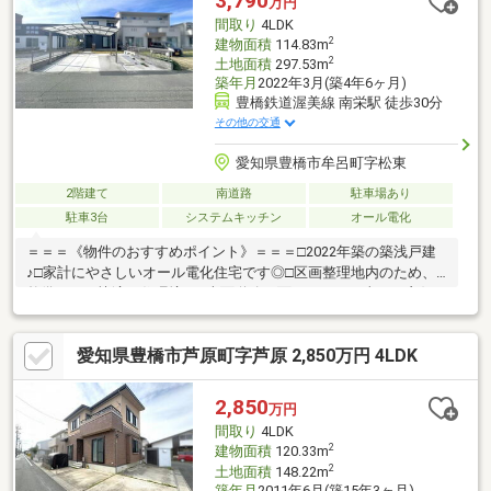
3,790
万円
ぼの店 徒歩約8分・豊橋幸郵便局 徒歩約8分△▼お気軽にお問
間取り
4LDK
い合わせください♪
2
建物面積
114.83m
2
土地面積
297.53m
築年月
2022年3月(築4年6ヶ月)
豊橋鉄道渥美線 南栄駅 徒歩30分
その他の交通
愛知県豊橋市牟呂町字松東
2階建て
南道路
駐車場あり
駐車3台
システムキッチン
オール電化
＝＝＝《物件のおすすめポイント》＝＝＝□2022年築の築浅戸建
♪□家計にやさしいオール電化住宅です◎□区画整理地内のため、
整備された快適な住環境！□南面道路に面しており日当たり良好
です♪□間口広々で駐車も快適◎□車種によっては駐車3台以上可能
でお車好きの方にもおすすめ！□カーポートがあるため、大切な
愛知県豊橋市芦原町字芦原 2,850万円 4LDK
お車を雨風から防ぐことが出来ます◎＝＝＝《周辺環境》＝＝
＝・汐田小学校 徒歩約9分・牟呂中学校 徒歩約25分・ミニス
トップ豊橋神ノ輪町店 徒歩約6分・ドン・キホーテMEGA豊橋
2,850
万円
店 徒歩約12分▼住宅ローンのご相談や、現地内覧のご予約等い
間取り
4LDK
つでも承っております♪▼
2
建物面積
120.33m
2
土地面積
148.22m
築年月
2011年6月(築15年3ヶ月)