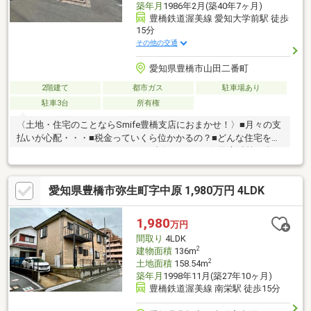
築年月
1986年2月(築40年7ヶ月)
豊橋鉄道渥美線 愛知大学前駅 徒歩
15分
その他の交通
愛知県豊橋市山田二番町
2階建て
都市ガス
駐車場あり
駐車3台
所有権
〈土地・住宅のことならSmife豊橋支店におまかせ！〉■月々の支
払いが心配・・・■税金っていくら位かかるの？■どんな住宅を選
べばいいかわからない・・・etcお話ししづらい価格交渉等も含
め、何でもSmife豊橋支店にご相談ください！不安な住宅探し
を、しっかりとサポートいたします！！近隣に便利な施設盛りだ
愛知県豊橋市弥生町字中原 1,980万円 4LDK
くさん♪栄小学校まで徒歩約10分(約950m)南部中学校まで徒歩約
15分(約1190m)お気軽にお問合せください。
1,980
万円
間取り
4LDK
2
建物面積
136m
2
土地面積
158.54m
築年月
1998年11月(築27年10ヶ月)
豊橋鉄道渥美線 南栄駅 徒歩15分