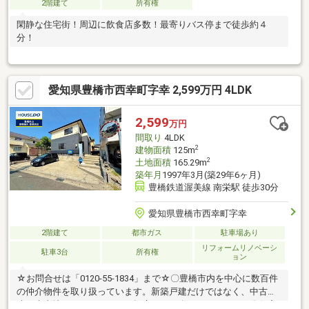
2階建て
所有権
閑静な住宅街！周辺に飲食店多数！最寄りバス停まで徒歩約４
分！
愛知県豊橋市西幸町字幸 2,599万円 4LDK
2,599
万円
間取り
4LDK
2
建物面積
125m
2
土地面積
165.29m
築年月
1997年3月(築29年6ヶ月)
豊橋鉄道渥美線 南栄駅 徒歩30分
愛知県豊橋市西幸町字幸
2階建て
都市ガス
駐車場あり
リフォームリノベーシ
駐車3台
所有権
ョン
☆お問合せは「0120-55-1834」まで☆〇豊橋市内を中心に数百件
の仲介物件を取り扱っています。新築戸建だけではなく、中古戸
建・売土地・マンションまで幅広くご紹介しております。〇住宅