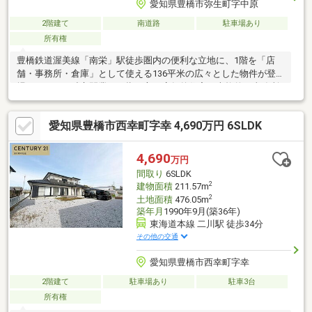
愛知県豊橋市弥生町字中原
2階建て
南道路
駐車場あり
所有権
豊橋鉄道渥美線「南栄」駅徒歩圏内の便利な立地に、1階を「店
舗・事務所・倉庫」として使える136平米の広々とした物件が登
場しました！独立開業を目指す方の店舗兼住宅や本格的な事務所
としてはもちろん、ロードバイクのメンテナンスやアウトドア用
品の収納を楽しむ趣味のガレージ空間としても大活躍します。2階
愛知県豊橋市西幸町字幸 4,690万円 6SLDK
の居住スペースは、光が差し込む広々としたLDKに、ほっと落ち
着く和室が隣接した使いやすい間取り。職住近接や理想の趣味部
屋を叶える、夢が広がる住まいで新しい生活を始めませんか？
4,690
万円
間取り
6SLDK
2
建物面積
211.57m
2
土地面積
476.05m
築年月
1990年9月(築36年)
東海道本線 二川駅 徒歩34分
その他の交通
愛知県豊橋市西幸町字幸
2階建て
駐車場あり
駐車3台
所有権