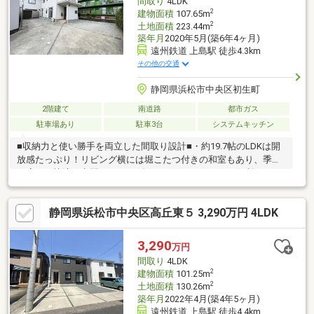
間取り
4LDK
日用品の買い物が非常にスムーズです。
2
建物面積
107.65m
2
土地面積
223.44m
築年月
2020年5月(築6年4ヶ月)
遠州鉄道 上島駅 徒歩4.3km
その他の交通
静岡県浜松市中央区初生町
2階建て
南道路
都市ガス
駐車場あり
駐車3台
システムキッチン
■収納力と使い勝手を両立した間取り設計■・約19.7帖のLDKは開
放感たっぷり！リビング横には堀こたつ付きの和室もあり、季節
に応じた快適な空間でくつろげます。・キッチンには便利なパン
トリー、2階にはウォークインクローゼット（WIC）、各居室には
収納＋納戸まで完備。■快適性と機能性を高めた最新設備■・スピ
静岡県浜松市中央区高丘東５ 3,290万円 4LDK
ーカー付きライトがキッチンに備わっており、音楽を楽しみなが
ら家事が可能◎・人感センサー付き照明のトイレは、消し忘れも
防げて省エネ！■安心・安全・便利な暮らしを叶える外構設備■・
3,290
万円
駐車スペースは並列で3台分確保！来客時や家族で複数台所有して
間取り
4LDK
いても安心です。
2
建物面積
101.25m
2
土地面積
130.26m
築年月
2022年4月(築4年5ヶ月)
遠州鉄道 上島駅 徒歩4.4km