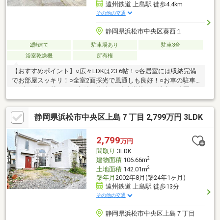
遠州鉄道 上島駅 徒歩4.4km
その他の交通
静岡県浜松市中央区葵西１
2階建て
駐車場あり
駐車3台
浴室乾燥機
所有権
【おすすめポイント】○広々LDKは23.6帖！○各居室には収納完備
でお部屋スッキリ！○全室2面採光で風通しも良好！○お車の駐車
は3台可能！○憧れのお庭付き物件！○小中学校まで徒歩10分圏
内！○周辺環境充実の立地！【周辺環境】・フィール初生店…約
413m・セブンイレブン浜松初生西店…約418m・サンドラッグ初
静岡県浜松市中央区上島７丁目 2,799万円 3LDK
生店…約449m・イオンタウン浜松葵…約785m【教育環境】・葵西
小学校…約636m・北星中学校…約612m・葵ヶ丘こども園…約
510m・追分幼稚園…約1200mリフォームをご希望のお客様にはご
2,799
万円
提案もできます！お気軽にご相談ください♪
間取り
3LDK
2
建物面積
106.66m
2
土地面積
142.01m
築年月
2002年8月(築24年1ヶ月)
遠州鉄道 上島駅 徒歩13分
その他の交通
静岡県浜松市中央区上島７丁目