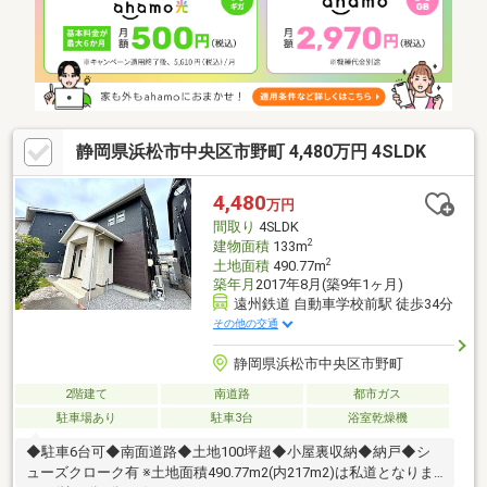
静岡県浜松市中央区市野町 4,480万円 4SLDK
4,480
万円
間取り
4SLDK
2
建物面積
133m
2
土地面積
490.77m
築年月
2017年8月(築9年1ヶ月)
遠州鉄道 自動車学校前駅 徒歩34分
その他の交通
静岡県浜松市中央区市野町
2階建て
南道路
都市ガス
駐車場あり
駐車3台
浴室乾燥機
◆駐車6台可◆南面道路◆土地100坪超◆小屋裏収納◆納戸◆シ
ューズクローク有 ※土地面積490.77m2(内217m2)は私道となりま