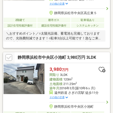
その他の交通
静岡県浜松市中央区高丘東５
2階建て
都市ガス
駐車場あり
設計住宅性能評価付
建設住宅性能評価付
システムキッチン
＼おすすめポイント／○太陽光設備、蓄電池も完備しております
ので、光熱費削減できます！○駐車3台以上可能です！急なご来客
にも安心の広さです！〇各居室収納スペース付き！お部屋をすっ
きりと保てます♪〇小中学校徒歩10分圏内！お子様の通学も安心
です！■周辺環境■・ビッグデー姫街道店 徒歩約7分・セブンイ
静岡県浜松市中央区小池町 3,980万円 3LDK
レブン浜松初生西店 徒歩約10分・サンドラッグ初生店 徒歩約
10分・浜松高丘郵便局 徒歩約18分＝＝＝＝＝＝＝＝＝＝＝＝＝
＝＝＝＝＝＝＝＝＝ご内覧をご希望の際は弊社ナカジツまでお問
3,980
万円
い合わせくださいませ☆＝＝＝＝＝＝＝＝＝＝＝＝＝＝＝＝＝＝
間取り
3LDK
＝＝＝＝
2
建物面積
120m
2
土地面積
211.25m
築年月
2016年3月(築10年6ヶ月)
遠州鉄道 さぎの宮駅 徒歩11分
その他の交通
静岡県浜松市中央区小池町