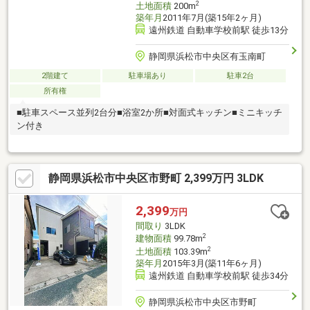
2
土地面積
200m
築年月
2011年7月(築15年2ヶ月)
遠州鉄道 自動車学校前駅 徒歩13分
静岡県浜松市中央区有玉南町
2階建て
駐車場あり
駐車2台
所有権
■駐車スペース並列2台分■浴室2か所■対面式キッチン■ミニキッチ
ン付き
静岡県浜松市中央区市野町 2,399万円 3LDK
2,399
万円
間取り
3LDK
2
建物面積
99.78m
2
土地面積
103.39m
築年月
2015年3月(築11年6ヶ月)
遠州鉄道 自動車学校前駅 徒歩34分
静岡県浜松市中央区市野町