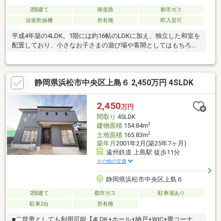
2階建て
南道路
都市ガス
浴室乾燥機
所有権
即入居可
平成4年築の4LDK。1階には約16帖のLDKに加え、独立した和室を
配置しており、小さなお子さまの遊び場や客間としてはもちろ
ん、将来的には寝室としても活用できます。2階には3部屋を備
え、ご家族それぞれの個室を確保しやすい間取りです。収納スペ
ースも各居室に設けられており、お部屋をすっきりと使えるのも
静岡県浜松市中央区上島６ 2,450万円 4SLDK
嬉しいポイントです！
2,450
万円
間取り
4SLDK
2
建物面積
154.84m
2
土地面積
165.83m
築年月
2001年2月(築25年7ヶ月)
遠州鉄道 上島駅 徒歩11分
その他の交通
静岡県浜松市中央区上島６
2階建て
都市ガス
駐車場あり
駐車2台
所有権
■二世帯としても利用可能【4LDK+ホール+納戸+WIC+畳コーナ