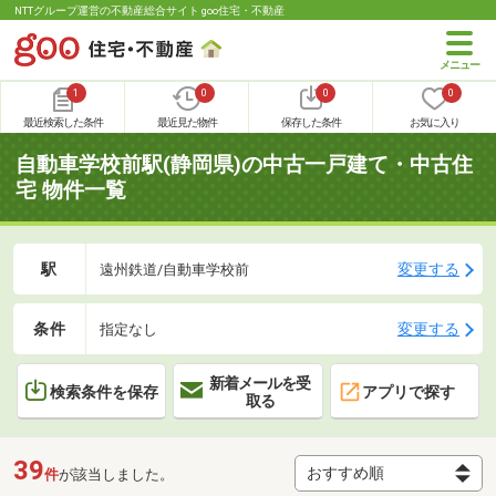
NTTグループ運営の不動産総合サイト goo住宅・不動産
1
0
0
0
最近検索した条件
最近見た物件
保存した条件
お気に入り
自動車学校前駅(静岡県)の中古一戸建て・中古住
宅 物件一覧
駅
変更する
遠州鉄道/自動車学校前
条件
変更する
指定なし
新着メールを受
検索条件を保存
アプリで探す
取る
39
件
が該当しました。