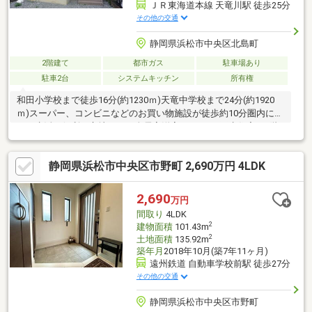
ＪＲ東海道本線 天竜川駅 徒歩25分
その他の交通
静岡県浜松市中央区北島町
2階建て
都市ガス
駐車場あり
駐車2台
システムキッチン
所有権
和田小学校まで徒歩16分(約1230ｍ)天竜中学校まで24分(約1920
ｍ)スーパー、コンビニなどのお買い物施設が徒歩約10分圏内にあ
り、生活に便利な立地です。全居室洋室、3LDKの再生住宅。1階
LDKは広々約18帖、ご家族との会話も弾む対面式キッチン搭載で
ゆったりとした家族団らんの時間をお過ごしいただけます。水回
静岡県浜松市中央区市野町 2,690万円 4LDK
り・クロス・フロアタイル・建具など、多くの箇所が新品交換・
リフォーム済みとなりますので、引っ越し後すぐに快適な新生活
をスタートできます。見学予約・ご相談など、お気軽にお尋ねく
2,690
万円
ださい。
間取り
4LDK
2
建物面積
101.43m
2
土地面積
135.92m
築年月
2018年10月(築7年11ヶ月)
遠州鉄道 自動車学校前駅 徒歩27分
その他の交通
静岡県浜松市中央区市野町