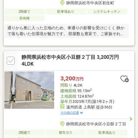
静岡県浜松市中央区初生町
2階建て
駐車場あり
システムキッチン
所有権
通りから奥に入った立地のため、車通りの影響を受けにくく 静か
で落ち着いた住環境が魅力です。 部屋数も豊富で、ご家族それぞ
れのプライベート空間をしっかり確保。
静岡県浜松市中央区小豆餅２丁目 3,200万円
4LDK
3,200
万円
間取り
4LDK
2
建物面積
93.15m
2
土地面積
124.87m
築年月
2025年7月(築1年2ヶ月)
遠州鉄道 上島駅 徒歩36分
その他の交通
静岡県浜松市中央区小豆餅２丁目
2階建て
都市ガス
駐車場あり