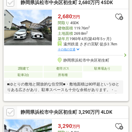
静岡県浜松市中央区初生町 2,680万円 4SDK
へお気軽にお問い合わせください！平日、土日問わずご案内致し
ます！自己資金0円、自営業の方、勤務年数が短い方など住宅ロー
ンのご不安な方もお気軽にご相談ください♪未公開物件情報も多数
2,680
万円
ご用意しております♪■□■□■□■□■□■□■□■□■□■□■□■
間取り
4SDK
2
建物面積
119.76m
2
土地面積
269.8m
築年月
1983年4月(築43年5ヶ月)
遠州鉄道 さぎの宮駅 徒歩3.7km
その他の交通
静岡県浜松市中央区初生町
2階建て
都市ガス
駐車場あり
駐車2台
所有権
■ゆとりの敷地と開放的な住空間■・敷地面積は80坪超というゆと
りある広さがあり、駐車スペースも十分な余裕があります。・室
内には吹抜けが設けられ、自然光がたっぷり差し込む開放的な玄
関を実現。■和の趣と多目的空間で暮らし広がる■・1階には広縁
付きの和室を備え、来客時の応接や落ち着いた日常のくつろぎス
静岡県浜松市中央区初生町 3,290万円 4LDK
ペースとして活躍します。・2階にはアトリエスペースがあり、テ
レワークや子どもの学習スペースなど多目的に使えます。■生活
利便施設が徒歩圏に充実■・小学校まで徒歩約4分で、低学年のお
3,290
万円
子様の通学も安心です。・コンビニや杏林堂も徒歩圏内に揃い、