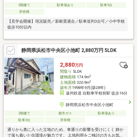
2階建て
駐車場あり
駐車3台
所有権
【見学会開催】現況販売／新耐震適合／駐車並列3台可／小中学校
徒歩10分以内
静岡県浜松市中央区小池町 2,880万円 5LDK
2,880
万円
間取り
5LDK
2
建物面積
174.9m
2
土地面積
320.9m
築年月
1998年9月(築28年)
遠州鉄道 自動車学校前駅 徒歩16分
静岡県浜松市中央区小池町
2階建て
都市ガス
駐車場あり
駐車3台
所有権
通りから奥に入った立地のため、車通りの影響を受けにくく 静か
で落ち着いた住環境が魅力です。 土地利用をご検討の方もお気軽