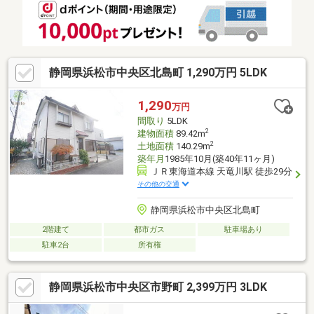
静岡県浜松市中央区北島町 1,290万円 5LDK
1,290
万円
間取り
5LDK
2
建物面積
89.42m
2
土地面積
140.29m
築年月
1985年10月(築40年11ヶ月)
ＪＲ東海道本線 天竜川駅 徒歩29分
その他の交通
静岡県浜松市中央区北島町
2階建て
都市ガス
駐車場あり
駐車2台
所有権
静岡県浜松市中央区市野町 2,399万円 3LDK