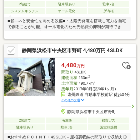
2階建て
駐車場あり
駐車2台
システムキッチン
オール電化
所有権
■省エネと安全性を高める設備■・太陽光発電を搭載し電力を自宅
で創ることが可能。オール電化のため光熱費の抑制が期待できま
す。■家事効率を支える収納と家事動線■・対面キッチン横にパン
トリーがあり買い置きや収納に便利。・家事動線が整っており調
理・片付け・洗濯の動きがスムーズ。・床下収納や各室クローゼ
静岡県浜松市中央区市野町 4,480万円 4SLDK
ットがあり片付けも◎。・リビング階段で家族の集まりやすい住
空間。■採光・通風とゆとりの間取り■・二面採光により採光と通
風が良好。・バルコニーやベランダがあり洗濯物も乾きやす
4,480
万円
い！・見学で日当たりや眺望もご確認ください。・生活便利施
間取り
4SLDK
設、小学校が徒歩圏内で家族で暮らしやすい環境！
2
建物面積
133m
2
土地面積
490.77m
築年月
2017年8月(築9年1ヶ月)
遠州鉄道 自動車学校前駅 徒歩34分
その他の交通
静岡県浜松市中央区市野町
2階建て
南道路
都市ガス
駐車場あり
駐車3台
浴室乾燥機
■おすすめＰＯＩＮＴ・4SSLDK＋屋根裏収納の間取りで収納力◎