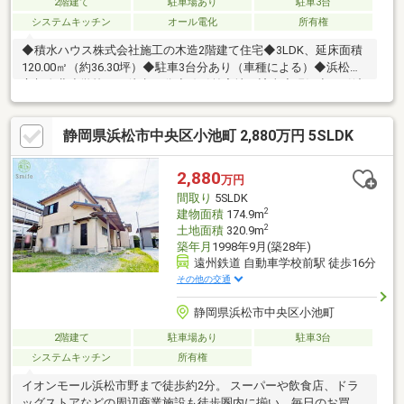
2階建て
駐車場あり
駐車3台
システムキッチン
オール電化
所有権
◆積水ハウス株式会社施工の木造2階建て住宅◆3LDK、延床面積
120.00㎡（約36.30坪）◆駐車3台分あり（車種による）◆浜松市
立与進北小学校まで徒歩14分◆線引前宅地に該当◆現況空、引渡
時期は相談
静岡県浜松市中央区小池町 2,880万円 5SLDK
2,880
万円
間取り
5SLDK
2
建物面積
174.9m
2
土地面積
320.9m
築年月
1998年9月(築28年)
遠州鉄道 自動車学校前駅 徒歩16分
その他の交通
静岡県浜松市中央区小池町
2階建て
駐車場あり
駐車3台
システムキッチン
所有権
イオンモール浜松市野まで徒歩約2分。 スーパーや飲食店、ドラ
ッグストアなどの周辺商業施設も徒歩圏内に揃い、毎日のお買い