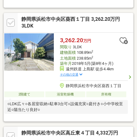
す。(持ち分8分の1)
静岡県浜松市中央区葵西１丁目 3,262.20万円
3LDK
3,262.20
万円
間取り
3LDK
2
建物面積
108.89m
2
土地面積
238.85m
築年月
2018年5月(築8年4ヶ月)
遠州鉄道 上島駅 徒歩4.4km
その他の交通
静岡県浜松市中央区葵西１丁目
2階建て
浴室乾燥機
所有権
○LDK広々○各居室収納○駐車3台可○設備充実○庭付き○小中学校至
近○陽当たり良好○
静岡県浜松市中央区高丘東４丁目 4,332万円