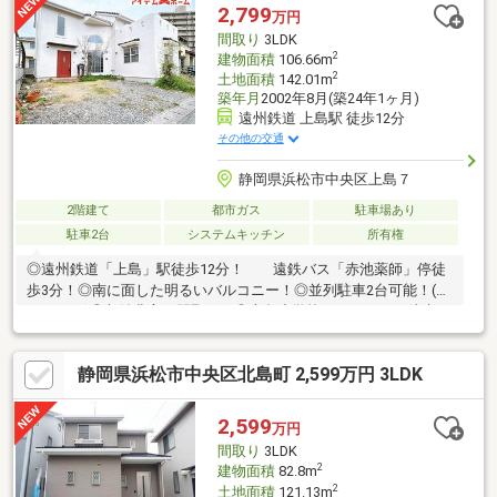
分）・ザ・ビッグ浜松葵町店 788ｍ（徒歩約10分）・ファミリ
2,799
万円
ーマート浜松初生テクノロード店 398ｍ（徒歩約5分）
間取り
3LDK
2
建物面積
106.66m
2
土地面積
142.01m
築年月
2002年8月(築24年1ヶ月)
遠州鉄道 上島駅 徒歩12分
その他の交通
静岡県浜松市中央区上島７
2階建て
都市ガス
駐車場あり
駐車2台
システムキッチン
所有権
◎遠州鉄道「上島」駅徒歩12分！ 遠鉄バス「赤池薬師」停徒
歩3分！◎南に面した明るいバルコニー！◎並列駐車2台可能！(車
種による)◎収納豊富な間取り！◎上島小学校まで1300m（徒歩17
分）◎曳馬中学校まで2100m（徒歩27分）
静岡県浜松市中央区北島町 2,599万円 3LDK
2,599
万円
間取り
3LDK
2
建物面積
82.8m
2
土地面積
121.13m