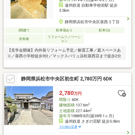
遠州鉄道 自動車学校前駅 徒歩
5.5km
静岡県浜松市中央区葵西３丁目
2階建て
駐車場あり
駐車2台
リフォームリノベーシ
所有権
ョン
【見学会開催】内外装リフォーム予定／耐震工事／庭スペースあ
り／葵西小学校徒歩9分／マックスバリュ浜松葵西店まで徒歩2分
静岡県浜松市中央区初生町 2,780万円 6DK
2,780
万円
間取り
6DK
2
建物面積
137.6m
2
土地面積
227.44m
築年月
1988年8月(築38年1ヶ月)
遠州鉄道 さぎの宮駅 徒歩5.0km
その他の交通