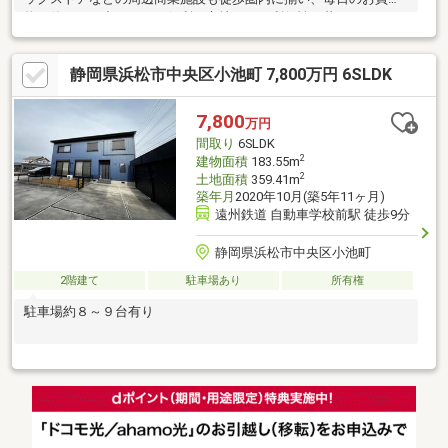
物や休日のお出かけにも便利な立地です。利便性と暮らしやすさ
を兼ね備えた住環境で、新生活を始めませんか。将来的な介護に
も配慮し、ゆとりを持たせた設計となっています。ご家族みんな
静岡県浜松市中央区小池町 7,800万円 6SLDK
が安心して、長く暮らせる住まいです。現地調査では、雨漏りや
建物の傾きなどの大きな構造上の不具合は確認されておらず、現
況のままでもご入居いただける状態です。ご購入後は、お好みに
7,800
万円
合わせてリフォームを行い、新生活をスタートすることもできま
間取り
6SLDK
す。ご融資・ご見学のご相談など、お気軽にお問い合わせくださ
2
建物面積
183.55m
い。
2
土地面積
359.41m
築年月
2020年10月(築5年11ヶ月)
遠州鉄道 自動車学校前駅 徒歩9分
静岡県浜松市中央区小池町
2階建て
駐車場あり
所有権
駐車場約８～９台有り