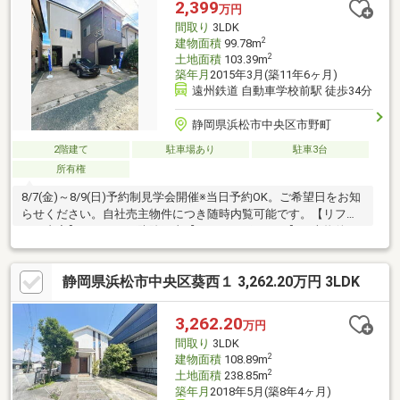
2,399
万円
間取り
3LDK
2
建物面積
99.78m
2
土地面積
103.39m
築年月
2015年3月(築11年6ヶ月)
遠州鉄道 自動車学校前駅 徒歩34分
静岡県浜松市中央区市野町
2階建て
駐車場あり
駐車3台
所有権
8/7(金)～8/9(日)予約制見学会開催※当日予約OK。ご希望日をお知
らせください。自社売主物件につき随時内覧可能です。【リフォ
ーム内容】シロアリ工防除工事【おすすめポイント】・本物件は
条件により住宅ローン減税が適用されます。・シロアリ防除工事
施工後5年間保証。・お客様に合わせたローンの組み方や金融機関
静岡県浜松市中央区葵西１ 3,262.20万円 3LDK
をご提案。【周辺施設】・与進小学校まで約610ｍ（徒歩約8
分）・与進中学校まで約210ｍ（徒歩3分）・エブリイビッグデー
浜松笠井街道店様まで約310ｍ（徒歩4分）・ローソン浜松市野町
3,262.20
万円
南店様まで約880ｍ（徒歩11分）
間取り
3LDK
2
建物面積
108.89m
2
土地面積
238.85m
築年月
2018年5月(築8年4ヶ月)