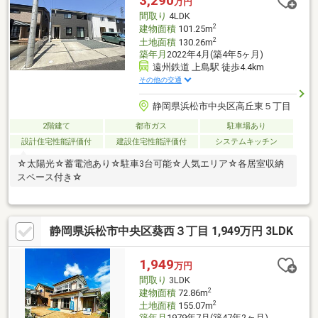
3,290
万円
間取り
4LDK
2
建物面積
101.25m
2
土地面積
130.26m
築年月
2022年4月(築4年5ヶ月)
遠州鉄道 上島駅 徒歩4.4km
その他の交通
静岡県浜松市中央区高丘東５丁目
2階建て
都市ガス
駐車場あり
設計住宅性能評価付
建設住宅性能評価付
システムキッチン
☆太陽光☆蓄電池あり☆駐車3台可能☆人気エリア☆各居室収納
スペース付き☆
静岡県浜松市中央区葵西３丁目 1,949万円 3LDK
1,949
万円
間取り
3LDK
2
建物面積
72.86m
2
土地面積
155.07m
築年月
1979年7月(築47年2ヶ月)