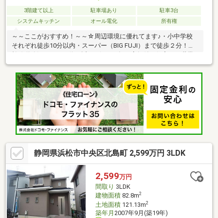
3階建て以上
駐車場あり
駐車3台
システムキッチン
オール電化
所有権
～～ここがおすすめ！～～☆周辺環境に優れてます♪・小中学校
それぞれ徒歩10分以内・スーパー（BIG FUJI）まで徒歩２分！・
幹線道路沿いでバス停も近い♪☆2013年に店舗付き住宅を２世帯
住宅へフルリフォーム！☆境界確定済み。隣地との境が明示され
ています！☆敷地の両面が道路に接しているために陽当り良好。
☆給湯器はエコキュート設置済み。◆ はじめての住宅購入も丁寧
にサポートします ◇ ローンの相談からリフォームまで一括対
応 ＼お気軽にお問い合わせください♪
／ ー U2JAPAN株式会社 浜松店 ー
静岡県浜松市中央区北島町 2,599万円 3LDK
2,599
万円
間取り
3LDK
2
建物面積
82.8m
2
土地面積
121.13m
築年月
2007年9月(築19年)