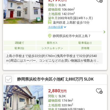
万円
間取り
3LDK
2
建物面積
106.66m
2
土地面積
142.01m
築年月
2002年8月(築24年1ヶ月)
遠州鉄道 上島駅 徒歩13分
その他の交通
静岡県浜松市中央区上島７
2階建て
都市ガス
駐車場あり
駐車2台
システムキッチン
所有権
上島小学校まで徒歩22分(約1760ｍ)曳馬中学校まで32分(約2540
ｍ)周辺にはスーパー、コンビニなどのお買い物施設が複数あり、
生活に便利な立地です。全居室洋室、3LDKの再生住宅。LDK上部
は吹抜となっておりますので、光を取り込み明るい空間となりま
す。ご家族との会話も弾む対面式キッチン搭載でゆったりとした
静岡県浜松市中央区小池町 2,880万円 5LDK
家族団らんの時間をお過ごしいただけます。水回り・クロス・フ
ロアタイルなど、多くの箇所が新品交換・リフォーム済みとなり
ますので、引っ越し後すぐに快適な新生活をスタートできます。
2,880
万円
見学予約・ご相談など、お気軽にお尋ねください。
間取り
5LDK
2
建物面積
174.9m
2
土地面積
320.9m
築年月
1998年9月(築28年)