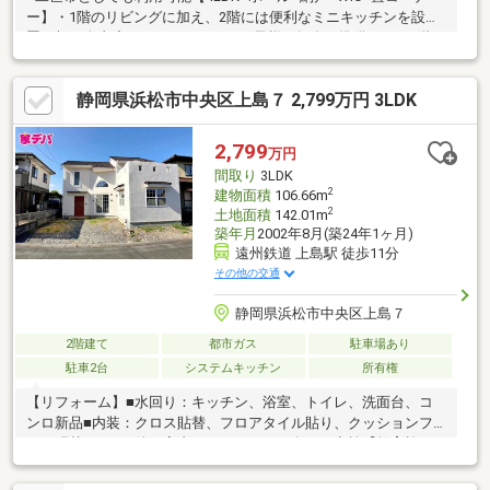
ー】・1階のリビングに加え、2階には便利なミニキッチンを設
置。朝の身支度やティータイム、お子様の軽食の準備など、2階で
の時間をより快適に過ごせます。二世帯での暮らしや在宅ワーク
にも便利な、使い勝手の良い間取りです。・2階の広々としたホー
静岡県浜松市中央区上島７ 2,799万円 3LDK
ルは、ご家族がゆったりと過ごせる共有スペースとしてはもちろ
ん、室内干しスペースやお子様の遊び場など、ライフスタイルに
合わせて多目的にご活用いただけます。・2階に納戸あり。服や鞄
2,799
万円
だけでなく大きな荷物の収納も可能。収納としてだけでなく、書
間取り
3LDK
斎としても利用可能。窓もあるので換気もできます。
2
建物面積
106.66m
2
土地面積
142.01m
築年月
2002年8月(築24年1ヶ月)
遠州鉄道 上島駅 徒歩11分
その他の交通
静岡県浜松市中央区上島７
2階建て
都市ガス
駐車場あり
駐車2台
システムキッチン
所有権
【リフォーム】■水回り：キッチン、浴室、トイレ、洗面台、コ
ンロ新品■内装：クロス貼替、フロアタイル貼り、クッションフ
ロア張替え■その他：室内クリーニング、白アリ点検【教育施
設】■上島小学校…徒歩19分■曳馬中学校…徒歩28分□■おうち探し
は 家デパ へ■□――――――・・・ 住宅ローンや住み替えなど、不