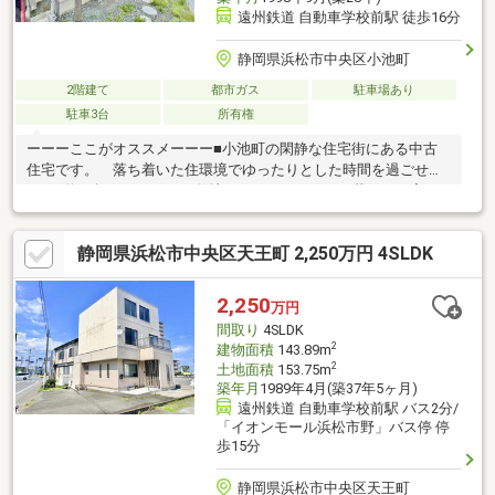
遠州鉄道 自動車学校前駅 徒歩16分
静岡県浜松市中央区小池町
2階建て
都市ガス
駐車場あり
駐車3台
所有権
ーーーここがオススメーーー■小池町の閑静な住宅街にある中古
住宅です。 落ち着いた住環境でゆったりとした時間を過ごせま
す。□約97坪のゆとりある敷地で、のびのびとした暮らしを実
現。 車種によってはお車3台駐車可能です！■土地利用をご検討
の方もお気軽にご相談ください。 解体・測量後のお引渡しにつ
静岡県浜松市中央区天王町 2,250万円 4SLDK
き、安心して建築計画を進められます。□周辺にはスーパーやコ
ンビニ、ドラッグストアなどの商業施設が多数あり 日々のお買
い物にも便利な住環境です。イオンモール浜松市野まで徒歩5
2,250
万円
分。 ＼是非お気軽にお問い合わせ下さい／ ー
間取り
4SLDK
U2JAPAN株式会社 浜松店ー
2
建物面積
143.89m
2
土地面積
153.75m
築年月
1989年4月(築37年5ヶ月)
遠州鉄道 自動車学校前駅 バス2分/
「イオンモール浜松市野」バス停 停
歩15分
静岡県浜松市中央区天王町