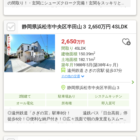
の間取り！・玄関にシューズクローク完備！玄関をスッキリとし
た状態に保てます♪・各居室に収納スペース有、個室としても在宅
ワークにも対応可能！・小屋裏収納付は季節物や趣味用品の保管
にも大活躍！・駐車場6台可能な広々スペース！来客時は勿論、
静岡県浜松市中央区半田山３ 2,650万円 4SLDK
BBQ等の趣味にも！・南面道路で日当たり良好！お庭でのガーデ
ニングも楽しめます！■周辺環境充実・スーパー、コンビニ、薬
局が徒歩約10分圏内！毎日のお買い物にも◎・小学校徒歩約15
2,650
万円
分、中学校徒歩約6分！※土地面積490.77平米(内217平米)は私道と
間取り
4SLDK
なります。(持ち分8分の1)
2
建物面積
150.39m
2
土地面積
182.11m
築年月
1988年5月(築38年4ヶ月)
遠州鉄道 さぎの宮駅 徒歩37分
その他の交通
静岡県浜松市中央区半田山３
2階建て
駐車場あり
システムキッチン
オール電化
所有権
即入居可
◎遠州鉄道「さぎの宮」駅車8分！ 遠鉄バス「日台高前」停
徒歩6分！◎便利な納戸付き！◎広々洗面で朝の身支度もスムー
ズ！◎収納豊富な間取り！◎駐車1台可能！(車種による)◎積志小
学校まで2800m（徒歩35分）◎積志中学校まで2500m（徒歩32
分）■□■□■□■□■□■□■□■□■□■□■□■0120-133-301【通話料無料】