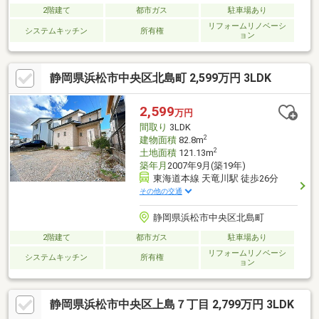
2階建て
都市ガス
駐車場あり
リフォームリノベーシ
システムキッチン
所有権
ョン
静岡県浜松市中央区北島町 2,599万円 3LDK
2,599
万円
間取り
3LDK
2
建物面積
82.8m
2
土地面積
121.13m
築年月
2007年9月(築19年)
東海道本線 天竜川駅 徒歩26分
その他の交通
静岡県浜松市中央区北島町
2階建て
都市ガス
駐車場あり
リフォームリノベーシ
システムキッチン
所有権
ョン
静岡県浜松市中央区上島７丁目 2,799万円 3LDK