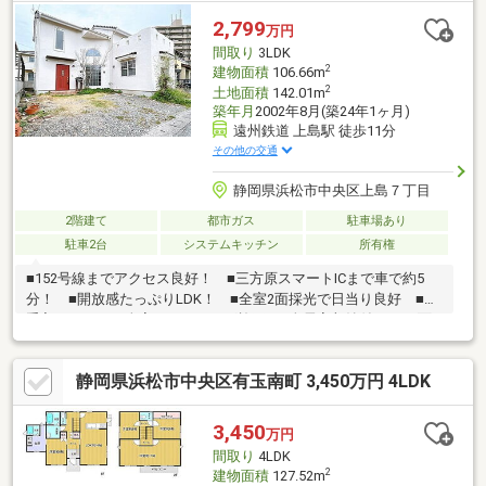
2,799
万円
間取り
3LDK
2
建物面積
106.66m
2
土地面積
142.01m
築年月
2002年8月(築24年1ヶ月)
遠州鉄道 上島駅 徒歩11分
その他の交通
静岡県浜松市中央区上島７丁目
2階建て
都市ガス
駐車場あり
駐車2台
システムキッチン
所有権
■152号線までアクセス良好！ ■三方原スマートICまで車で約5
分！ ■開放感たっぷりLDK！ ■全室2面採光で日当り良好 ■お
手入れしやすい全室フローリング施工 ■全居室収納付き ■2面
バルコニー
静岡県浜松市中央区有玉南町 3,450万円 4LDK
3,450
万円
間取り
4LDK
2
建物面積
127.52m