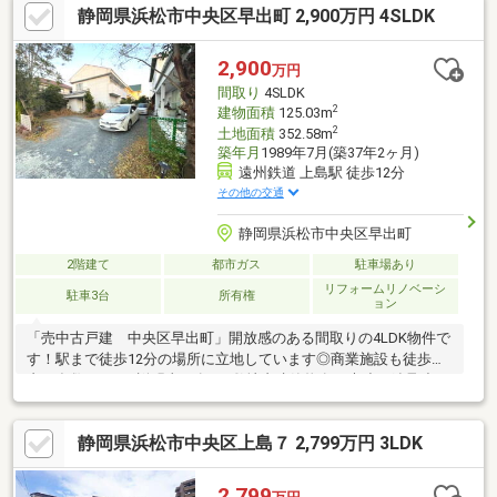
静岡県浜松市中央区早出町 2,900万円 4SLDK
動産のことなら何でもご相談ください。 土日、平日夜のお仕事
終わりでもご案内可能です。 キッズスペースもご用意しており
ます。ぜひご家族揃ってご来店ください
2,900
万円
♪―――――――――――――――――――――――
間取り
4SLDK
2
建物面積
125.03m
2
土地面積
352.58m
築年月
1989年7月(築37年2ヶ月)
遠州鉄道 上島駅 徒歩12分
その他の交通
静岡県浜松市中央区早出町
2階建て
都市ガス
駐車場あり
リフォームリノベーシ
駐車3台
所有権
ョン
「売中古戸建 中央区早出町」開放感のある間取りの4LDK物件で
す！駅まで徒歩12分の場所に立地しています◎商業施設も徒歩圏
内に多数あり！※説明事項有り※敷地内建築物有り木造・鉄骨造２
階建（1987年1月/2Ｆ:80.71㎡・2Ｆ:47.9㎡）
静岡県浜松市中央区上島７ 2,799万円 3LDK
2,799