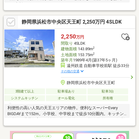
にご相談ください。
静岡県浜松市中央区天王町 2,250万円 4SLDK
2,250
万円
間取り
4SLDK
2
建物面積
143.89m
2
土地面積
153.75m
築年月
1989年4月(築37年5ヶ月)
遠州鉄道 自動車学校前駅 徒歩33分
その他の交通
静岡県浜松市中央区天王町
3階建て以上
駐車場あり
駐車3台
システムキッチン
オール電化
所有権
利便性の高い人気の天王エリアの物件。便利なスーパーEvery
BIGDAYまで152m。小学校、中学校まで徒歩10分圏内。キッチン2
か所、二世帯住宅にも活用可能な物件です。幹線道路沿いで便利
なエリア♪