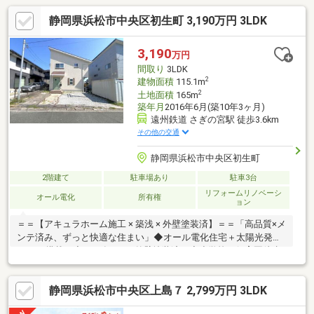
静岡県浜松市中央区初生町 3,190万円 3LDK
3,190
万円
間取り
3LDK
2
建物面積
115.1m
2
土地面積
165m
築年月
2016年6月(築10年3ヶ月)
遠州鉄道 さぎの宮駅 徒歩3.6km
その他の交通
静岡県浜松市中央区初生町
2階建て
駐車場あり
駐車3台
リフォームリノベーシ
オール電化
所有権
ョン
＝＝【アキュラホーム施工 × 築浅 × 外壁塗装済】＝＝「高品質×メ
ンテ済み、ずっと快適な住まい」◆オール電化住宅＋太陽光発電
10.6kw搭載！◆2021年2月、外壁塗装済！◆小学校・保育園徒歩
圏内で子育て世帯にもおすすめ！◆＼WICあり／収納充実で室内
すっきりです◎◆LDKは広々約20帖以上の開放感ある空間です♪＝
静岡県浜松市中央区上島７ 2,799万円 3LDK
＝＝【周辺環境】＝＝＝・初生小学校 634ｍ（徒歩約8分）・北
星中学校 1221ｍ（徒歩約16分）・初生幼稚園 509ｍ（徒歩約7