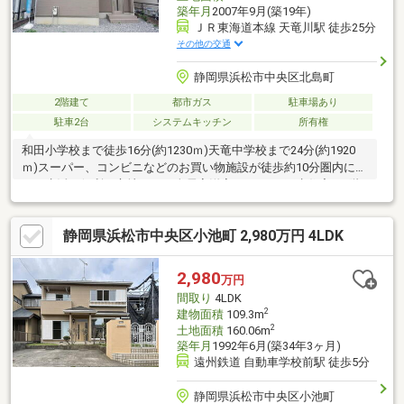
築年月
2007年9月(築19年)
ＪＲ東海道本線 天竜川駅 徒歩25分
その他の交通
静岡県浜松市中央区北島町
2階建て
都市ガス
駐車場あり
駐車2台
システムキッチン
所有権
和田小学校まで徒歩16分(約1230ｍ)天竜中学校まで24分(約1920
ｍ)スーパー、コンビニなどのお買い物施設が徒歩約10分圏内にあ
り、生活に便利な立地です。全居室洋室、3LDKの再生住宅。1階
LDKは広々約18帖、ご家族との会話も弾む対面式キッチン搭載で
ゆったりとした家族団らんの時間をお過ごしいただけます。水回
静岡県浜松市中央区小池町 2,980万円 4LDK
り・クロス・フロアタイル・建具など、多くの箇所が新品交換・
リフォーム済みとなりますので、引っ越し後すぐに快適な新生活
をスタートできます。見学予約・ご相談など、お気軽にお尋ねく
2,980
万円
ださい。
間取り
4LDK
2
建物面積
109.3m
2
土地面積
160.06m
築年月
1992年6月(築34年3ヶ月)
遠州鉄道 自動車学校前駅 徒歩5分
静岡県浜松市中央区小池町