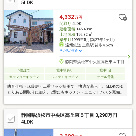
5LDK
4,332
万円
間取り
5LDK
2
建物面積
145.48m
2
土地面積
192.32m
築年月
1999年5月(築27年4ヶ月)
遠州鉄道 上島駅 徒歩4.6km
その他の交通
静岡県浜松市中央区高丘東４丁目
2階建て
駐車場あり
駐車3台
カウンターキッチン
システムキッチン
オール電化
防音仕様・床暖房・二重サッシ採用で、快適な暮らし。5LDKのゆ
とりある間取りに加え、2階にもキッチン・ユニットバスを完備。
二世帯住宅としても対応可能です！
静岡県浜松市中央区高丘東５丁目 3,290万円
4LDK