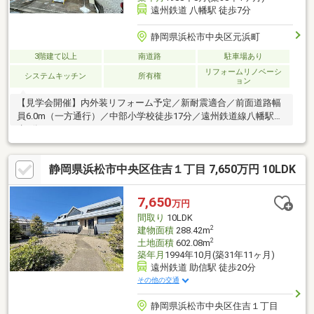
遠州鉄道 八幡駅 徒歩7分
静岡県浜松市中央区元浜町
3階建て以上
南道路
駐車場あり
リフォームリノベーシ
システムキッチン
所有権
ョン
【見学会開催】内外装リフォーム予定／新耐震適合／前面道路幅
員6.0m（一方通行）／中部小学校徒歩17分／遠州鉄道線八幡駅徒
歩7分
静岡県浜松市中央区住吉１丁目 7,650万円 10LDK
7,650
万円
間取り
10LDK
2
建物面積
288.42m
2
土地面積
602.08m
築年月
1994年10月(築31年11ヶ月)
遠州鉄道 助信駅 徒歩20分
その他の交通
静岡県浜松市中央区住吉１丁目