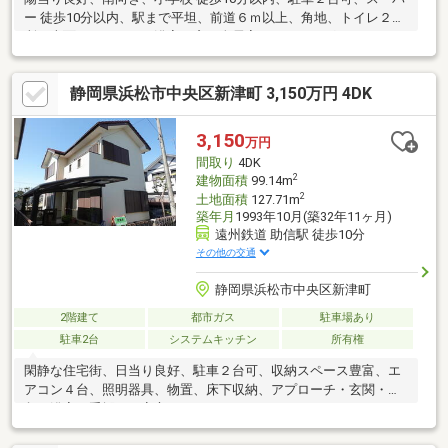
ー 徒歩10分以内、駅まで平坦、前道６ｍ以上、角地、トイレ２ヶ
所、南面バルコニー、浴室に窓、全居室フローリング、ＩＨクッ
キングヒーター、３階建以上、リビング階段、食器洗乾燥機
静岡県浜松市中央区新津町 3,150万円 4DK
3,150
万円
間取り
4DK
2
建物面積
99.14m
2
土地面積
127.71m
築年月
1993年10月(築32年11ヶ月)
遠州鉄道 助信駅 徒歩10分
その他の交通
静岡県浜松市中央区新津町
2階建て
都市ガス
駐車場あり
駐車2台
システムキッチン
所有権
閑静な住宅街、日当り良好、駐車２台可、収納スペース豊富、エ
アコン４台、照明器具、物置、床下収納、アプローチ・玄関・階
段・浴室に手摺りで安心