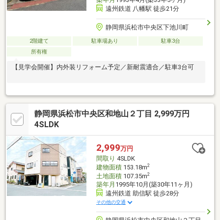
遠州鉄道 八幡駅 徒歩21分
静岡県浜松市中央区下池川町
2階建て
駐車場あり
駐車3台
所有権
【見学会開催】内外装リフォーム予定／新耐震適合／駐車3台可
静岡県浜松市中央区和地山２丁目 2,999万円
4SLDK
2,999
万円
間取り
4SLDK
2
建物面積
153.18m
2
土地面積
107.35m
築年月
1995年10月(築30年11ヶ月)
遠州鉄道 助信駅 徒歩28分
その他の交通