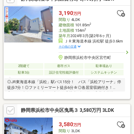
3,190
万円
間取り
4LDK
2
建物面積
101.85m
2
土地面積
154m
築年月
2024年3月(築2年6ヶ月)
ＪＲ東海道本線 浜松駅 徒歩3.6km
その他の交通
静岡県浜松市中央区宮竹町
2階建て
都市ガス
駐車場あり
駐車3台
設計住宅性能評価付
システムキッチン
◎JR東海道本線「浜松」駅バス15分！ バス「浜松アリーナ」停
徒歩7分！◎ファミリーマート徒歩6分☆◎各居室収納付き！
◎LDKは南向きで日当たり良好☆◎駐車3台可能！◎蒲小学校まで
800ｍ(徒歩10分)◎丸塚中学校まで1800ｍ(徒歩22
分)■□■□■□■□■□■□■□■□■□■□■□■0120-133-301【通話料無料】へ
静岡県浜松市中央区曳馬３ 3,580万円 3LDK
お気軽にお問い合わせください！平日、土日問わずご案内致しま
す！自己資金0円、自営業の方、勤務年数が短い方など住宅ローン
のご不安な方もお気軽にご相談ください♪未公開物件情報も多数ご
3,580
万円
用意しております♪■□■□■□■□■□■□■□■□■□■□■□■
間取り
3LDK