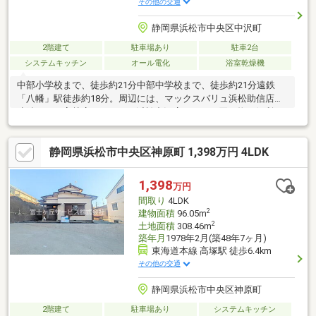
その他の交通
静岡県浜松市中央区中沢町
2階建て
駐車場あり
駐車2台
システムキッチン
オール電化
浴室乾燥機
中部小学校まで、徒歩約21分中部中学校まで、徒歩約21分遠鉄
「八幡」駅徒歩約18分。周辺には、マックスバリュ浜松助信店、
遠鉄ストア高林店、ローソン浜松中沢店があり、買い物に便利な
立地です。太陽光発電システム、蓄電池搭載ですので、電気代を
抑えることができ、家計に優しい住宅です。敷地は約39坪のコン
静岡県浜松市中央区神原町 1,398万円 4LDK
パクトな敷地に、駐車スペース2台確保。15.5帖のLDKはリビング
とダイニングと空間を分けやすい間取りとなっております。各居
室に収納が完備されておりますので、お荷物をスッキリ収納で
1,398
万円
き、お部屋を広くお使いいただけます。ご見学予約、ご相談等、
間取り
4LDK
お気軽にお尋ね下さい。
2
建物面積
96.05m
2
土地面積
308.46m
築年月
1978年2月(築48年7ヶ月)
東海道本線 高塚駅 徒歩6.4km
その他の交通
静岡県浜松市中央区神原町
2階建て
駐車場あり
システムキッチン