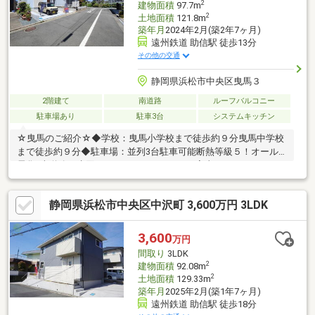
2
建物面積
97.7m
2
土地面積
121.8m
築年月
2024年2月(築2年7ヶ月)
遠州鉄道 助信駅 徒歩13分
その他の交通
静岡県浜松市中央区曳馬３
2階建て
南道路
ルーフバルコニー
駐車場あり
駐車3台
システムキッチン
☆曳馬のご紹介☆◆学校：曳馬小学校まで徒歩約９分曳馬中学校
まで徒歩約９分◆駐車場：並列3台駐車可能断熱等級５！オール
電化♪南道路！水回りがまとまっているから家事がしやすそう
◎「助信」駅まで徒歩約12分◎◆◆この物件でこんなご提案をし
ます◆◆・住宅ローン減税などをふまえた支払計画・最適な住宅
静岡県浜松市中央区中沢町 3,600万円 3LDK
ローンの選び方・使える火災保険・インテリアコーディネート ◎
資料請求や見学予約などメールでのお問い合わせは24時間受付中
♪ ◎18時以降のご見学ご相談・オンライン対応可能
3,600
万円
間取り
3LDK
2
建物面積
92.08m
2
土地面積
129.33m
築年月
2025年2月(築1年7ヶ月)
遠州鉄道 助信駅 徒歩18分