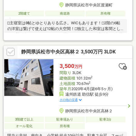
静岡県浜松市中央区渡瀬町
2階建て
南道路
所有権
□主寝室は8帖とゆとりありる広さ。WICもあります！□2階の6帖
の洋室は繋げて使えば12帖の大空間！□独立した和室は客間とし
て便利に使えます！□トイレは2階にもあります！□洗面台は3年前
に交換してあります！
静岡県浜松市中央区高林２ 3,500万円 3LDK
3,500
万円
間取り
3LDK
2
建物面積
101.32m
2
土地面積
70.67m
築年月
2020年4月(築6年5ヶ月)
遠州鉄道 助信駅 徒歩9分
その他の交通
静岡県浜松市中央区高林２
3階建て以上
駐車場あり
駐車2台
オール電化
所有権
陽当り良好、南向き、小学校 徒歩10分以内、駐車２台可、スーパ