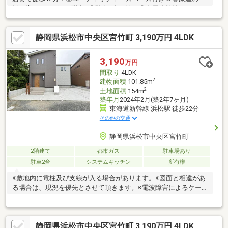
話が増えるリビング階段♪◎駐車2台可能☆◎曳馬小学校まで
920m（徒歩9分）◎曳馬中学校まで920m（徒歩9分）
■□■□■□■□■□■□■□■□■□■□■□■0120-133-301【通話料無料】へお
静岡県浜松市中央区宮竹町 3,190万円 4LDK
気軽にお問い合わせください！平日、土日問わずご案内致しま
す！自己資金0円、自営業の方、勤務年数が短い方など住宅ローン
のご不安な方もお気軽にご相談ください♪未公開物件情報も多数ご
3,190
万円
用意しております♪■□■□■□■□■□■□■□■□■□■□■□■
間取り
4LDK
2
建物面積
101.85m
2
土地面積
154m
築年月
2024年2月(築2年7ヶ月)
東海道新幹線 浜松駅 徒歩22分
その他の交通
静岡県浜松市中央区宮竹町
2階建て
都市ガス
駐車場あり
駐車2台
システムキッチン
所有権
※敷地内に電柱及び支線が入る場合があります。※図面と相違があ
る場合は、現況を優先とさせて頂きます。※電波障害によるケー
ブルTVアンテナの引込は、お客様のご負担になります。
静岡県浜松市中央区宮竹町 3,190万円 4LDK