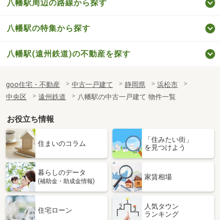
八幡駅周辺の路線から探す
八幡駅の特集から探す
八幡駅(遠州鉄道)の不動産を探す
goo住宅・不動産
中古一戸建て
静岡県
浜松市
中央区
遠州鉄道
八幡駅の中古一戸建て 物件一覧
お役立ち情報
「住みたい街」
住まいのコラム
を見つけよう
暮らしのデータ
家賃相場
(補助金・助成金情報)
人気タウン
住宅ローン
ランキング