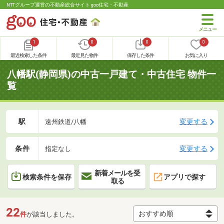
NTTグループ運営の不動産総合サイト goo住宅・不動産
1
0
0
0
最近検索した条件
最近見た物件
保存した条件
お気に入り
八幡駅(静岡県)の中古一戸建て・中古住宅 物件一
覧
駅
変更する
遠州鉄道/八幡
条件
変更する
指定なし
新着メールを受
検索条件を保存
アプリで探す
取る
22
件
が該当しました。