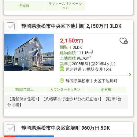
リフォームリノベーシ
所有権
ョン
静岡県浜松市中央区下池川町 2,150万円 3LDK
2,150
万円
間取り
3LDK
2
建物面積
111.16m
2
土地面積
96.76m
築年月
2005年5月(築21年4ヶ月)
遠州鉄道 八幡駅 徒歩15分
静岡県浜松市中央区下池川町
3階建て以上
カウンターキッチン
所有権
【店舗付き住宅♪】【八幡駅まで徒歩15分の好立地♪】【駐車2台
分可能】
静岡県浜松市中央区富塚町 960万円 5DK