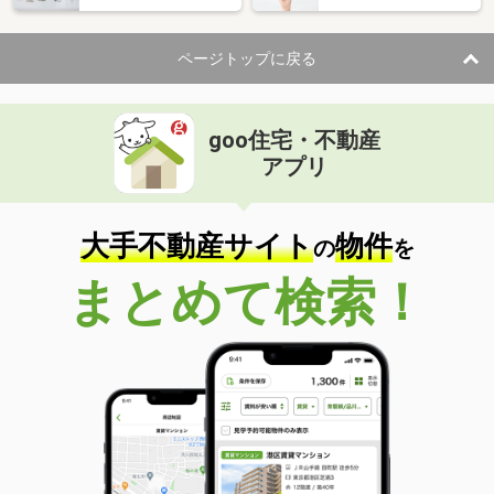
ページトップに戻る
goo住宅・不動産
アプリ
大手不動産サイト
物件
の
を
まとめて検索！