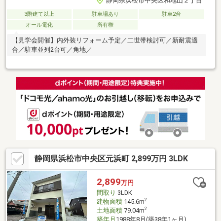
静岡県浜松市中央区和地山２丁目
3階建て以上
駐車場あり
駐車2台
オール電化
所有権
【見学会開催】内外装リフォーム予定／二世帯検討可／新耐震適
合／駐車並列2台可／角地／
静岡県浜松市中央区元浜町 2,899万円 3LDK
2,899
万円
間取り
3LDK
2
建物面積
145.6m
2
土地面積
79.04m
築年月
1988年8月(築38年1ヶ月)