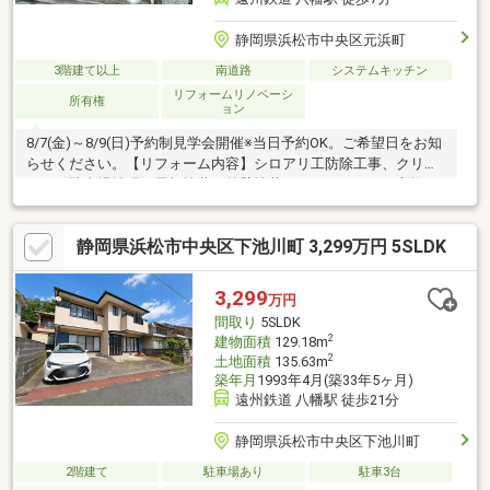
静岡県浜松市中央区元浜町
3階建て以上
南道路
システムキッチン
リフォームリノベーシ
所有権
ョン
8/7(金)～8/9(日)予約制見学会開催※当日予約OK。ご希望日をお知
らせください。【リフォーム内容】シロアリ工防除工事、クリー
ニング駐車場拡張、屋根塗装、外壁塗装システムキッチン交換、
ユニットバス交換、トイレ交換、洗面化粧台交換間取変更、玄関
扉交換、室内ドア（一部）交換、床材上張り、シューズボックス
静岡県浜松市中央区下池川町 3,299万円 5SLDK
交換、クロス張替えインターホン設置、火災警報器設置、照明器
具交換【おすすめポイント】・本物件は条件により住宅ローン減
税が適用されます。・お客様に合わせたローンの組み方や金融機
3,299
万円
関をご提案。住宅ローンが初めての方でもお気軽にご相談くださ
間取り
5SLDK
い。
2
建物面積
129.18m
2
土地面積
135.63m
築年月
1993年4月(築33年5ヶ月)
遠州鉄道 八幡駅 徒歩21分
静岡県浜松市中央区下池川町
2階建て
駐車場あり
駐車3台