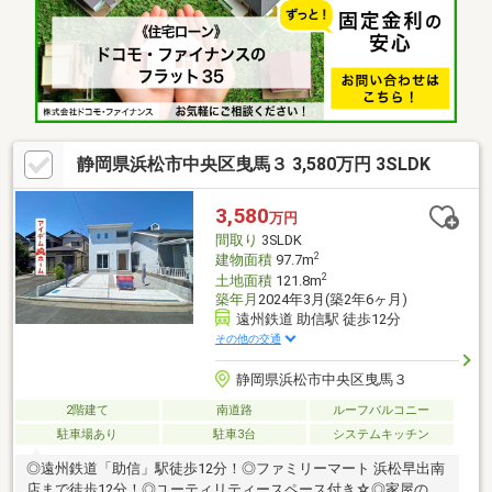
部は開放感ある吹抜。8帖以上の洋室が多数＋和室も複数、水回り
設備も充実していますので、二世帯や大家族でも明るくゆとりあ
る住空間を実現します。ご見学ご予約お待ちしております。お気
軽にお問い合わせください。
静岡県浜松市中央区曳馬３ 3,580万円 3SLDK
3,580
万円
間取り
3SLDK
2
建物面積
97.7m
2
土地面積
121.8m
築年月
2024年3月(築2年6ヶ月)
遠州鉄道 助信駅 徒歩12分
その他の交通
静岡県浜松市中央区曳馬３
2階建て
南道路
ルーフバルコニー
駐車場あり
駐車3台
システムキッチン
◎遠州鉄道「助信」駅徒歩12分！◎ファミリーマート 浜松早出南
店まで徒歩12分！◎ユーティリティースペース付き☆◎家屋の会