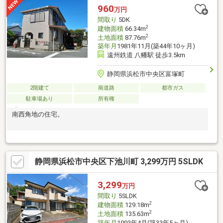
960
万円
間取り
5DK
2
建物面積
66.34m
2
土地面積
87.76m
築年月
1981年11月(築44年10ヶ月)
遠州鉄道 八幡駅 徒歩3.5km
静岡県浜松市中央区富塚町
2階建て
南道路
都市ガス
駐車場あり
所有権
南西角地の住宅。
静岡県浜松市中央区下池川町 3,299万円 5SLDK
3,299
万円
間取り
5SLDK
2
建物面積
129.18m
2
土地面積
135.63m
築年月
1993年4月(築33年5ヶ月)