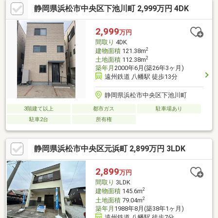
静岡県浜松市中央区下池川町 2,999万円 4DK
2,999
万円
間取り
4DK
2
建物面積
121.38m
2
土地面積
112.38m
築年月
2000年6月(築26年3ヶ月)
遠州鉄道 八幡駅 徒歩13分
静岡県浜松市中央区下池川町
3階建て以上
都市ガス
駐車場あり
駐車2台
所有権
静岡県浜松市中央区元浜町 2,899万円 3LDK
2,899
万円
間取り
3LDK
2
建物面積
145.6m
2
土地面積
79.04m
築年月
1988年8月(築38年1ヶ月)
遠州鉄道 八幡駅 徒歩7分