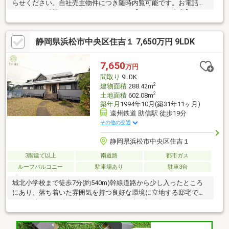
らせください。自社売主物件につき随時内覧可能です。お電話か
メールでご希望日をお知らせください。【リフォーム内容】シロ
アリ工防除工事システムキッチン交換、ユニットバス交換、トイ
レ交換、洗面化粧台交換間取変更、室内ドア（一部）交換、クロ
静岡県浜松市中央区住吉１ 7,650万円 9LDK
ス張替え【周辺施設】・浜松市立城北小学校まで約590ｍ（徒歩
約8分）・浜松市立北部中学校まで約710ｍ（徒歩9分）・エブリ
ィビッグデー高台店様まで約1050ｍ（徒歩14分）・セブンイレブ
7,650
万円
ン浜松和地山店様まで約340ｍ（徒歩5分）
間取り
9LDK
2
建物面積
288.42m
2
土地面積
602.08m
築年月
1994年10月(築31年11ヶ月)
遠州鉄道 助信駅 徒歩19分
その他の交通
静岡県浜松市中央区住吉１
3階建て以上
南道路
都市ガス
ルーフバルコニー
駐車場あり
駐車3台
城北小学校まで徒歩7分(約540m)幹線道路から少し入ったところ
にあり、落ち着いた雰囲気を持つ良好な環境に立地する邸宅で
す。敷地面積180坪の広々とした敷地に延べ床面積288㎡の
9LDK。1階全面が駐車場、6台以上駐車可能、ご家族一人一台に加
え来客にも対応が可能。家の中心となる広々としたリビングの上