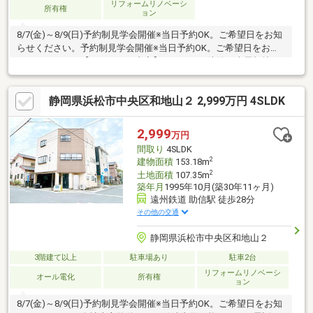
リフォームリノベーシ
所有権
ョン
8/7(金)～8/9(日)予約制見学会開催※当日予約OK。ご希望日をお知
らせください。予約制見学会開催※当日予約OK。ご希望日をお知
らせください。【リフォーム内容】シロアリ工防除工事屋根塗
装、外壁塗装システムキッチン交換、ユニットバス交換、トイレ
交換、洗面化粧台交換間取変更、室内ドア（一部）交換、床材上
静岡県浜松市中央区和地山２ 2,999万円 4SLDK
張り、シューズボックス交換、クロス張替え【おすすめポイン
ト】・本物件は条件により住宅ローン減税が適用されます。・シ
ロアリ防除工事施工後5年間保証。・お客様に合わせたローンの組
2,999
万円
み方や金融機関をご提案。住宅ローンが初めての方でもお気軽に
間取り
4SLDK
ご相談く
2
建物面積
153.18m
2
土地面積
107.35m
築年月
1995年10月(築30年11ヶ月)
遠州鉄道 助信駅 徒歩28分
その他の交通
静岡県浜松市中央区和地山２
3階建て以上
駐車場あり
駐車2台
リフォームリノベーシ
オール電化
所有権
ョン
8/7(金)～8/9(日)予約制見学会開催※当日予約OK。ご希望日をお知