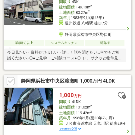
間取り
4DK
2
建物面積
149.13m
2
土地面積
80.27m
築年月
1983年9月(築43年)
遠州鉄道 八幡駅 徒歩7分
静岡県浜松市中央区野口町
3階建て以上
システムキッチン
所有権
今日見たい・資料だけほしい・詳しく話を聞きたい…何でもご相
談ください♪〇●ご見学・ご相談コース●〇（1）サクッと物件見学
のみ（30分～）（2）ご希望条件のご相談（60分～）（3）資金計
画・住宅ローンのご相談（60分～）メールでのご対応、HPからの
資料請求も大歓迎です☆平日・休日問わずご対応させていただき
静岡県浜松市中央区渡瀬町 1,000万円 4LDK
ます♪事前に鍵の手配が必要な場合がありますのでお早目にご連絡
をいただけるとご案内がスムーズです。
1,000
万円
間取り
4LDK
2
建物面積
101.02m
2
土地面積
119.42m
築年月
1996年2月(築30年7ヶ月)
ＪＲ東海道本線 天竜川駅 徒歩29分
その他の交通