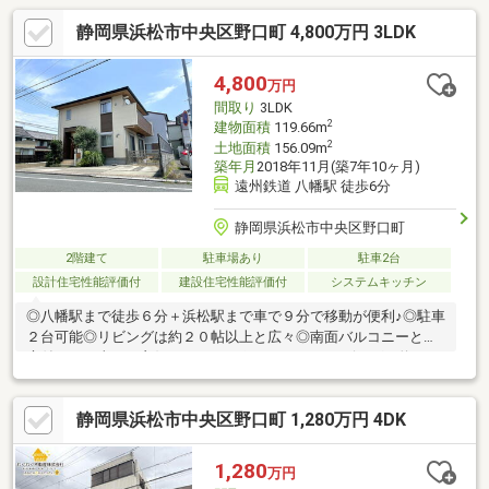
静岡県浜松市中央区野口町 4,800万円 3LDK
4,800
万円
間取り
3LDK
2
建物面積
119.66m
2
土地面積
156.09m
築年月
2018年11月(築7年10ヶ月)
遠州鉄道 八幡駅 徒歩6分
静岡県浜松市中央区野口町
2階建て
駐車場あり
駐車2台
設計住宅性能評価付
建設住宅性能評価付
システムキッチン
◎八幡駅まで徒歩６分＋浜松駅まで車で９分で移動が便利♪◎駐車
２台可能◎リビングは約２０帖以上と広々◎南面バルコニーとお
庭付きで日当たり良好■おすすめポイント■ ・リビングは約２０
帖の開放感でファミリー向けの間取りです♪ ・シューズインクロ
ーゼット、階段下収納、各部屋にクローゼットがありすっきりと
静岡県浜松市中央区野口町 1,280万円 4DK
収納 ・Ｌ字型キッチンで作業動線が短く、家事の効率ＵＰ♪ ・
南向きのバルコニーとお庭でお洗濯物もすぐ乾きます ・２階は
すべて７帖以上で家族みんながゆったり ・徒歩１０分圏内にス
1,280
万円
ーパーやコンビニ、小学校や中学校もあり生活便利な立地です