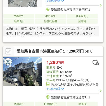
その他の交通
愛知県名古屋市港区泰明町１
2階建て
都市ガス
駐車場あり
駐車2台
浴室乾燥機
所有権
本物件は、最寄り駅から徒歩圏内というアクセスの良さ。通勤や
通学、日々のお出かけがスムーズになる利便性の高さ、緑多い土
古公園等も近く、周辺環境にも恵まれております。また、当該エ
リアでは再開発が進行しており、今後のさらなる発展が期待され
ている立地です。その他にも、近くには生活に便利な商業施設や
愛知県名古屋市港区遠若町１ 1,280万円 5DK
自然を感じられるスポットも充実しています。また、築年数が浅
い「築浅」物件であることも大きなポイントです。外観や室内は
大変きれいで清潔感にあふれており、新しめの設備や仕様が導入
1,280
万円
されているため、入居したその日から快適でモダンな生活をスタ
間取り
5DK
ートできます。
2
建物面積
121.64m
2
土地面積
116.92m
築年月
1986年7月(築40年2ヶ月)
あおなみ線 荒子川公園駅 徒歩14分
その他の交通
愛知県名古屋市港区遠若町１
2階建て
駐車場あり
所有権