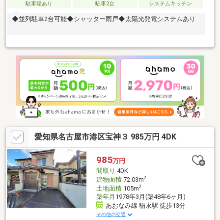
駐車場あり
駐車2台
システムキッチン
◆並列駐車2台可能◆シャッター雨戸◆太陽光発電システムあり
愛知県名古屋市港区宝神３ 985万円 4DK
985
万円
間取り
4DK
2
建物面積
72.03m
2
土地面積
105m
築年月
1978年3月(築48年6ヶ月)
あおなみ線 稲永駅 徒歩13分
その他の交通