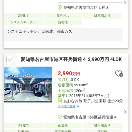
愛知県名古屋市港区宝神３
2階建て
都市ガス
駐車場あり
システムキッチン
所有権
システムキッチン、２階建、都市ガス
愛知県名古屋市港区甚兵衛通４ 2,990万円 4LDK
2,990
万円
間取り
4LDK
2
建物面積
99.63m
2
土地面積
120m
築年月
2018年2月(築8年7ヶ月)
あおなみ線 荒子川公園駅 徒歩23分
その他の交通
愛知県名古屋市港区甚兵衛通４
2階建て
南道路
駐車場あり
駐車2台
浴室乾燥機
所有権