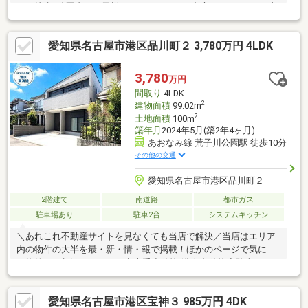
まで徒歩5分圏内でお子様がいらっしゃるご家庭にもおすすめ■車
2台駐車可能！サイクルポートあり■家庭農園可能♪お庭には天然
の玉竜も！■徒歩圏内に商業施設多数集結！閑静な住宅地であり
愛知県名古屋市港区品川町２ 3,780万円 4LDK
ながら周辺環境充実■ららぽーとやMEGAドンキホーテまで車で10
分圏内○○○周辺環境○○○■小碓小学校 徒歩約3分■港北中学校 徒
歩約5分■土古おおぞら保育園 徒歩約6分■ローソン港区川西通
3,780
万円
店 徒歩約3分■スギドラッグ正保店 徒歩約10分■名古屋土古郵
間取り
4LDK
便局 徒歩約5分
2
建物面積
99.02m
2
土地面積
100m
築年月
2024年5月(築2年4ヶ月)
あおなみ線 荒子川公園駅 徒歩10分
その他の交通
愛知県名古屋市港区品川町２
2階建て
南道路
都市ガス
駐車場あり
駐車2台
システムキッチン
＼あれこれ不動産サイトを見なくても当店で解決／当店はエリア
内の物件の大半を最・新・情・報で掲載！ほかのページで気にな
る物件もご相談ください。◆大手小学校/港南中学校◆駐車スペー
ス：並列２台◆ゆとりのあるリビング◆便利なパントリーあり※
写真をクリックすると、詳細をご覧いただけます。＝＝＝＝＝＝
愛知県名古屋市港区宝神３ 985万円 4DK
＝＝＝＝＝＝＝＝＝＝＝＝＝＝＝＝＝＝＝※本物件は売主様居住