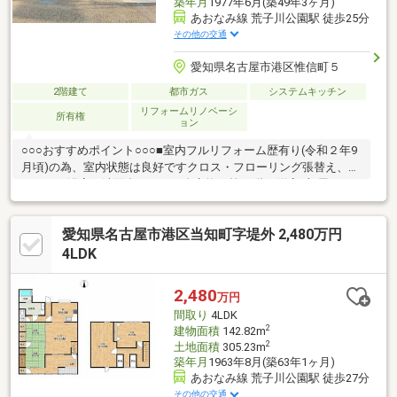
築年月
1977年6月(築49年3ヶ月)
あおなみ線 荒子川公園駅 徒歩25分
その他の交通
愛知県名古屋市港区惟信町５
2階建て
都市ガス
システムキッチン
リフォームリノベーシ
所有権
ョン
○○○おすすめポイント○○○■室内フルリフォーム歴有り(令和２年9
月頃)の為、室内状態は良好ですクロス・フローリング張替え、キ
ッチン・浴室・洗面台・トイレ全交換 等■1階に洋室1部屋と
LDK、2階に4部屋と広々とした間取りの5LDK■イオンモール名古
屋茶屋・アピタ港店まで車で約4分と日々のお買い物やショッピン
愛知県名古屋市港区当知町字堤外 2,480万円
グなど、大変便利な立地■幅員の広い前面道路で車の駐車やすれ
違いもラクラク■周辺は商業施設多数、かつ、閑静な住宅街で住
4LDK
環境良好です■23号線まで車ですぐのため、通勤やお出掛けにも
便利です○○○○周辺環境○○○○神宮寺小学校 徒歩約8分ローソン港
2,480
万円
区甚兵衛通店 徒歩約2分
間取り
4LDK
2
建物面積
142.82m
2
土地面積
305.23m
築年月
1963年8月(築63年1ヶ月)
あおなみ線 荒子川公園駅 徒歩27分
その他の交通