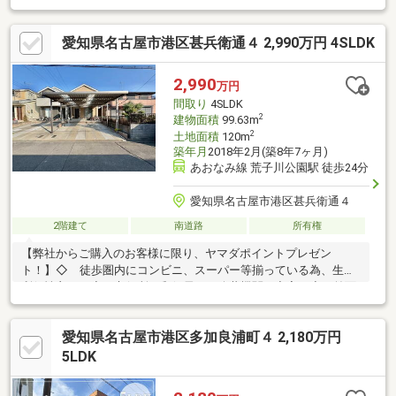
バスセンターへ！▼周辺環境◎大手小学校まで徒歩6分◎港南中学
校まで徒歩23分◎セブンイレブンまで徒歩4分◎千鳥公園まで徒
愛知県名古屋市港区甚兵衛通４ 2,990万円 4SLDK
歩4分▼▽当店はこんなお店です▽▼今から見たいも対応！＃女性
スタッフも在籍で安心♪＃ベテランスタッフのいる安心のお店！＃
Instagramでのルームツアー投稿などの発信！どなたでも相談しや
2,990
万円
すいお店を目指しています♪
間取り
4SLDK
2
建物面積
99.63m
2
土地面積
120m
築年月
2018年2月(築8年7ヶ月)
あおなみ線 荒子川公園駅 徒歩24分
愛知県名古屋市港区甚兵衛通４
2階建て
南道路
所有権
【弊社からご購入のお客様に限り、ヤマダポイントプレゼン
ト！】◇ 徒歩圏内にコンビニ、スーパー等揃っている為、生活
利便性良し！◇ 市役所・郵便局など公共機関が充実。◇ 前面
道路も広いので駐車しやすいので、運転が苦手な方でも大丈夫！
◇ 小学校が近いので、共働きのご家族も安心！◇ 駐車場並列
愛知県名古屋市港区多加良浦町４ 2,180万円
3台可＋庭付き。
5LDK