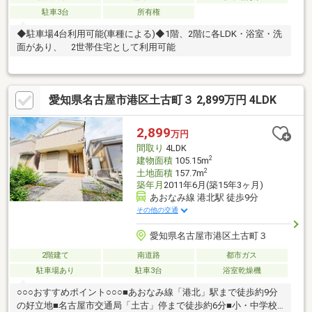
駐車3台
所有権
◆駐車場4台利用可能(車種による)◆1階、2階に各LDK・浴室・洗
面があり、 2世帯住宅として利用可能
愛知県名古屋市港区土古町３ 2,899万円 4LDK
2,899
万円
間取り
4LDK
2
建物面積
105.15m
2
土地面積
157.7m
築年月
2011年6月(築15年3ヶ月)
あおなみ線 港北駅 徒歩9分
その他の交通
愛知県名古屋市港区土古町３
2階建て
南道路
都市ガス
駐車場あり
駐車3台
浴室乾燥機
○○○おすすめポイント○○○■あおなみ線「港北」駅まで徒歩約9分
の好立地■名古屋市交通局「土古」停まで徒歩約6分■小・中学校