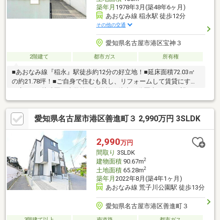
築年月
1978年3月(築48年6ヶ月)
あおなみ線 稲永駅 徒歩12分
その他の交通
愛知県名古屋市港区宝神３
2階建て
都市ガス
所有権
■あおなみ線『稲永』駅徒歩約12分の好立地！■延床面積72.03㎡
の約21.78坪！■ご自身で住むも良し、リフォームして賃貸にする
も良し！■幼稚園・小学校・中学校 徒歩10分圏内！■ご要望・ご
質問はお気軽にお問い合わせください。＜Life Information＞港西
小学校 徒歩約5分宝神中学校 徒歩約9分ファミリーマート 十
愛知県名古屋市港区善進町３ 2,990万円 3SLDK
一屋三丁目店 徒歩約4分名古屋稲永郵便局 徒歩約9分十一屋第
二公園 徒歩約5分カインズモール 徒歩約15分
2,990
万円
間取り
3SLDK
2
建物面積
90.67m
2
土地面積
65.28m
築年月
2022年8月(築4年1ヶ月)
あおなみ線 荒子川公園駅 徒歩13分
愛知県名古屋市港区善進町３
3階建て以上
南道路
都市ガス