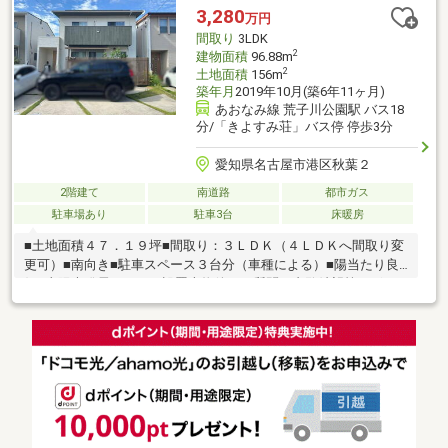
ホームセンターバロー名港店 資材センター 260m・スギドラッグ
3,280
万円
油屋店 420m・名古屋当知郵便局 1260m
間取り
3LDK
2
建物面積
96.88m
2
土地面積
156m
築年月
2019年10月(築6年11ヶ月)
あおなみ線 荒子川公園駅 バス18
分/「きよすみ荘」バス停 停歩3分
愛知県名古屋市港区秋葉２
2階建て
南道路
都市ガス
駐車場あり
駐車3台
床暖房
■土地面積４７．１９坪■間取り：３ＬＤＫ（４ＬＤＫへ間取り変
更可）■南向き■駐車スペース３台分（車種による）■陽当たり良
好■太陽光発電システム設置本物件のご質問、内覧希望等ござい
ましたらお気軽にお問い合わせください。