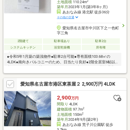
2
土地面積
110.24m
築年月
2023年1月(築3年8ヶ月)
あおなみ線 港北駅 徒歩36分
その他の交通
愛知県名古屋市中川区下之一色町
字三角
2階建て
駐車場あり
駐車2台
システムキッチン
浴室乾燥機
所有権
●令和5年1月築の築浅物件●駐車2台可能●専有面積103.68㎡の
4LDK●南向きバルコニーのため、日当たり良好●2階全居室6帖以
上※リビングの17.5帖はストックルームを含みます。～周辺環境～
◇正色小学校 徒歩15分◇一色中学校 徒歩21分◆ドラッグスギ
ヤマ 南陽店 徒歩17分◆ナフコ不二屋 当知店 徒歩21分詳細は
愛知県名古屋市港区東茶屋２ 2,900万円 4LDK
お気軽にお問合せ下さい。
2,900
万円
間取り
4LDK
2
建物面積
97.7m
2
土地面積
150m
築年月
2024年9月(築2年)
あおなみ線 荒子川公園駅 徒歩
3.7km