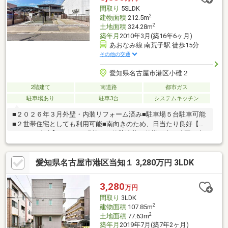
間取り
5SLDK
2
建物面積
212.5m
2
土地面積
324.28m
築年月
2010年3月(築16年6ヶ月)
あおなみ線 南荒子駅 徒歩15分
その他の交通
愛知県名古屋市港区小碓２
2階建て
南道路
都市ガス
駐車場あり
駐車3台
システムキッチン
■２０２６年３月外壁・内装リフォーム済み■駐車場５台駐車可能
■２世帯住宅としても利用可能■南向きのため、日当たり良好【リ
フォーム内容】・クロス張替え・外壁塗装、外構工事、造園工事
【交通】・あおなみ線「南荒子」駅徒歩１５分【室内】・延床面
積・・・１２１．５０㎡（６４．２８坪）・間取り・・・５ＳＬ
愛知県名古屋市港区当知１ 3,280万円 3LDK
ＬＤＤＫＫ・南向き【周辺環境】・EQVo！入場店まで・・・４４
０ｍ（徒歩６分）・小碓幼稚園まで・・・４７０ｍ（徒歩６
分）・V・drug当知店まで・・・６２０ｍ（徒歩８分）
3,280
万円
間取り
3LDK
2
建物面積
107.85m
2
土地面積
77.63m
築年月
2019年7月(築7年2ヶ月)