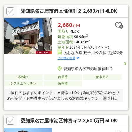
愛知県名古屋市港区惟信町２ 2,680万円 4LDK
2,680
万円
間取り
4LDK
2
建物面積
98.95m
2
土地面積
148.82m
築年月
2021年5月(築5年4ヶ月)
あおなみ線 荒子川公園駅 徒歩22分
その他の交通
愛知県名古屋市港区惟信町２
2階建て
南道路
都市ガス
システムキッチン
所有権
－物件のおすすめポイント－▼特徴・LDKは3面採光設計のゆとり
ある空間・お料理中も会話が楽しめる対面式キッチン・調味料な
どストックできる可動棚付パントリー有・ご家族とのコミュニケ
ーションを育むリビング階段・西側洋室2部屋は引き戸の開閉で空
間アレンジが可能・キッチン・洗面室に床下収納を設置・ガーデ
愛知県名古屋市港区神宮寺２ 3,500万円 5LDK
ニングやビニールプールが楽しめる南庭有・2部屋に面する南向き
バルコニー有・カースペース2台分有(車種による)▼周辺環境・ス
ーパー「アピタ港店」徒歩8分(約620m)■ ご希望の住まい探しをお