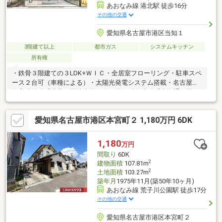
あおなみ線 港北駅 徒歩16分
その他の交通
愛知県名古屋市港区当知１
3階建て以上
都市ガス
システムキッチン
所有権
・鉄骨３階建ての３LDK+ＷＩＣ・全居室フローリング・駐車スペ
ース２台可（車種による）・太陽光発電システム搭載・名古屋臨
海高速鉄道「港北」駅徒歩約16分・地下鉄名港線「東海通」駅よ
り市バス約10分乗車「当知一丁目」停徒歩約3分・当知小学校ま
で約629ｍ、当知中学校まで約164ｍ・アピタポートウォークみな
愛知県名古屋市港区本宮町２ 1,180万円 6DK
と店まで約495ｍ
1,180
万円
間取り
6DK
2
建物面積
107.81m
2
土地面積
103.27m
築年月
1975年11月(築50年10ヶ月)
あおなみ線 荒子川公園駅 徒歩17分
その他の交通
愛知県名古屋市港区本宮町２