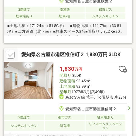
愛知県名古屋市港区秋葉２
2階建て
南道路
都市ガス
駐車場あり
駐車2台
システムキッチン
■土地面積：171.24㎡（51.80坪） ■建物面積：111.79㎡（33.81
坪）■二方道路（北・南）■駐車スペース2台■間取り：3LDK■2021
年10月新築■日当たり良好■室内大変丁寧にお使いです。
愛知県名古屋市港区惟信町２ 1,830万円 3LDK
1,830
万円
間取り
3LDK
2
建物面積
93.45m
2
土地面積
92.99m
築年月
1977年9月(築49年)
あおなみ線 荒子川公園駅 徒歩23分
愛知県名古屋市港区惟信町２
2階建て
都市ガス
駐車場あり
リフォームリノベーシ
システムキッチン
所有権
ョン