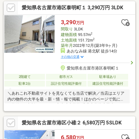
愛知県名古屋市港区泰明町１ 3,290万円 3LDK
3,290
万円
間取り
3LDK
2
建物面積
95.57m
2
土地面積
151.72m
築年月
2022年12月(築3年9ヶ月)
あおなみ線 港北駅 徒歩14分
その他の交通
愛知県名古屋市港区泰明町１
2階建て
都市ガス
駐車場あり
駐車2台
設計住宅性能評価付
建設住宅性能評価付
＼あれこれ不動産サイトを見なくても当店で解決／当店はエリア
内の物件の大半を最・新・情・報で掲載！ほかのページで気にな
る物件もご相談ください。◆小碓小学校/港北中学校◆駐車スペー
ス：2台◆2022年築の築浅物件◆収納豊富な間取り※写真をクリッ
クすると、詳細をご覧いただけます。＝＝＝＝＝＝＝＝＝＝＝＝
愛知県名古屋市港区小碓２ 6,580万円 5SLDK
＝＝＝＝＝＝＝＝＝＝＝＝＝※本物件は売主様居住中のため、ご
見学日につきましてご希望に添えない場合がございます。＝＝＝
＝＝＝＝＝＝＝＝＝＝＝＝＝＝＝＝＝＝＝＝＝＝
6,580
万円