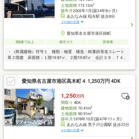
2
土地面積
173.12m
築年月
2002年1月(築24年8ヶ月)
あおなみ線 稲永駅 徒歩8分
その他の交通
愛知県名古屋市港区錦町
3階建て以上
都市ガス
所有権
・（附属建物）符号１ 種類：物置 構造：軽量鉄骨造スレート
葺２階建 床面積：１階19.87㎡、２階19.87㎡ 合計３９．７４
㎡ 建築時期：昭和５０年月日不詳新築・（附属建物）符号２
種類：物置 構造：木造スレート葺平家建 床面積：８．７１
㎡ 建築時期：平成３年３月４日新築 ※付属建物は積水ハウス
愛知県名古屋市港区高木町４ 1,250万円 4DK
施工ではありません。☆太陽光発電有 ２.１５ｋｗ！！※蓄電池
有
1,250
万円
間取り
4DK
2
建物面積
70.41m
2
土地面積
90.91m
築年月
1978年10月(築47年11ヶ月)
あおなみ線 荒子川公園駅 徒歩22分
その他の交通