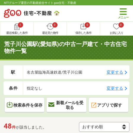
NTTグループ運営の不動産総合サイト goo住宅・不動産
1
0
0
0
最近検索した条件
最近見た物件
保存した条件
お気に入り
荒子川公園駅(愛知県)の中古一戸建て・中古住宅
物件一覧
駅
変更する
名古屋臨海高速鉄道/荒子川公園
条件
変更する
指定なし
新着メールを受
検索条件を保存
アプリで探す
取る
48
件
が該当しました。