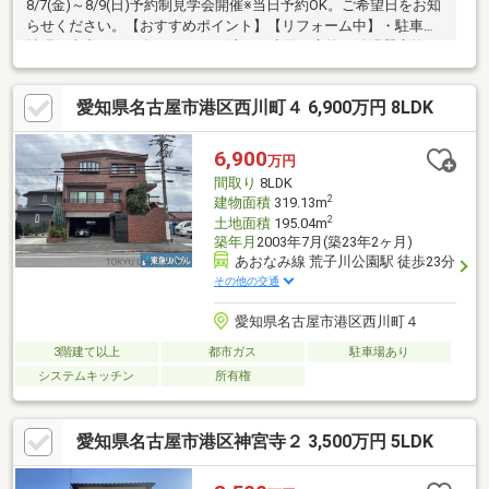
8/7(金)～8/9(日)予約制見学会開催※当日予約OK。ご希望日をお知
らせください。【おすすめポイント】【リフォーム中】・駐車場
拡張工事中・2023年リフォーム済み（水回り交換、給湯器交換、
外壁塗装、クロス張替えなど）・駐車一台可能・シロアリ防除工
事施工後5年間保証・返済額や融資可能額など、お客様のご希望に
愛知県名古屋市港区西川町４ 6,900万円 8LDK
あわせてご提案。住宅ローンが初めての方でもお気軽にご相談く
ださい【周辺施設】・あおなみ線荒川公園駅まで約1800ｍ（徒歩
約23分）・名古屋市バス「惟信高校正門」停留所まで約350ｍ
6,900
万円
（徒歩約5分）・高木小学校まで約900ｍ（徒歩約12分）・宝神中
間取り
8LDK
学校まで約2
2
建物面積
319.13m
2
土地面積
195.04m
築年月
2003年7月(築23年2ヶ月)
あおなみ線 荒子川公園駅 徒歩23分
その他の交通
愛知県名古屋市港区西川町４
3階建て以上
都市ガス
駐車場あり
システムキッチン
所有権
愛知県名古屋市港区神宮寺２ 3,500万円 5LDK