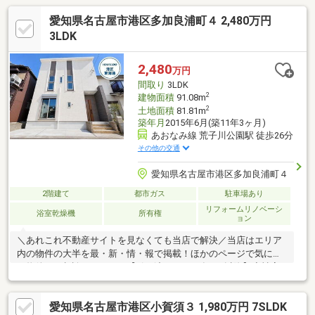
愛知県名古屋市港区多加良浦町４ 2,480万円
3LDK
2,480
万円
間取り
3LDK
2
建物面積
91.08m
2
土地面積
81.81m
築年月
2015年6月(築11年3ヶ月)
あおなみ線 荒子川公園駅 徒歩26分
その他の交通
愛知県名古屋市港区多加良浦町４
2階建て
都市ガス
駐車場あり
リフォームリノベーシ
浴室乾燥機
所有権
ョン
＼あれこれ不動産サイトを見なくても当店で解決／当店はエリア
内の物件の大半を最・新・情・報で掲載！ほかのページで気にな
る物件もご相談ください。【引き渡し：2027年4月以降】◆神宮
寺小学校／宝神中学校◆駐車場1台可能◆WICがあるのでお部屋が
スッキリ片付きます◆人気のカウンターキッチンを採用◎※写真
愛知県名古屋市港区小賀須３ 1,980万円 7SLDK
をクリックすると、詳細をご覧いただけます。＝＝＝＝＝＝＝＝