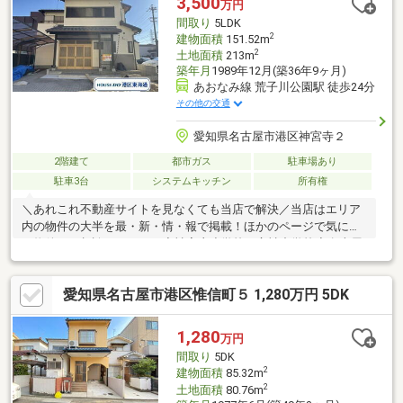
3,500
万円
間取り
5LDK
2
建物面積
151.52m
2
土地面積
213m
築年月
1989年12月(築36年9ヶ月)
あおなみ線 荒子川公園駅 徒歩24分
その他の交通
愛知県名古屋市港区神宮寺２
2階建て
都市ガス
駐車場あり
駐車3台
システムキッチン
所有権
＼あれこれ不動産サイトを見なくても当店で解決／当店はエリア
内の物件の大半を最・新・情・報で掲載！ほかのページで気にな
る物件もご相談ください。◆神宮寺小学校／宝神中学校◆名古屋
市営バス「神宮寺小学校」停 徒歩1分◆開放感のある吹き抜け
◆LDKに隣接する和室有り◎※写真をクリックすると、詳細をご覧
愛知県名古屋市港区惟信町５ 1,280万円 5DK
いただけます。＝＝＝＝＝＝＝＝＝＝＝＝＝＝＝＝＝＝＝＝＝＝
＝＝＝《ぜひ、現地をご見学してみてください》やはり「立地」
は重要です。現地見学で「立地」をリアルに体感してみてくださ
1,280
万円
い。＝＝＝＝＝＝＝＝＝＝＝＝＝＝＝＝＝＝＝＝＝＝＝＝＝
間取り
5DK
2
建物面積
85.32m
2
土地面積
80.76m