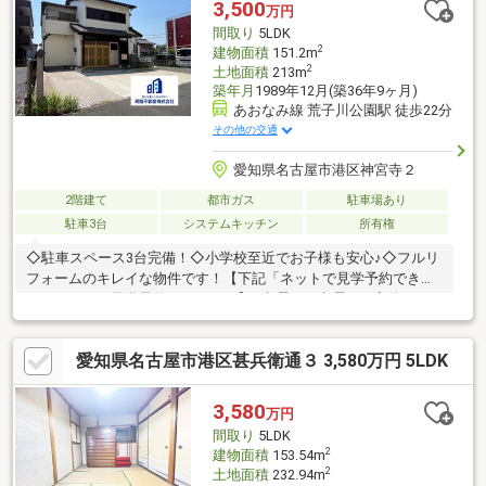
3,500
万円
手伝いします ━━━━━・・・物件の詳細・ご相談はお気軽にお
間取り
5LDK
問い合わせください。
2
建物面積
151.2m
2
土地面積
213m
築年月
1989年12月(築36年9ヶ月)
あおなみ線 荒子川公園駅 徒歩22分
その他の交通
愛知県名古屋市港区神宮寺２
2階建て
都市ガス
駐車場あり
駐車3台
システムキッチン
所有権
◇駐車スペース3台完備！◇小学校至近でお子様も安心♪◇フルリ
フォームのキレイな物件です！【下記「ネットで見学予約できる
日程」より、見学予約ができます】■火曜日・水曜日は定休日に
なりますが、内覧の相談は可能です。■内覧以外にも資金計画や
ライフプランに寄り添ったご提案をいたします♪
愛知県名古屋市港区甚兵衛通３ 3,580万円 5LDK
3,580
万円
間取り
5LDK
2
建物面積
153.54m
2
土地面積
232.94m