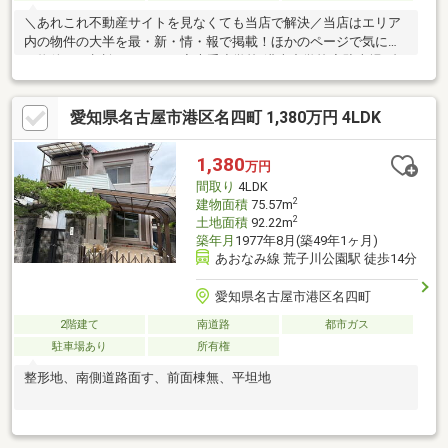
＼あれこれ不動産サイトを見なくても当店で解決／当店はエリア
内の物件の大半を最・新・情・報で掲載！ほかのページで気にな
る物件もご相談ください。◆大手小学校/港南中学校◆駐車場1台
可能◆あおなみ線「稲永」駅徒歩13分◆あおなみ線「荒子川公
園」駅徒歩13分※写真をクリックすると、詳細をご覧いただけま
愛知県名古屋市港区名四町 1,380万円 4LDK
す。＝＝＝＝＝＝＝＝＝＝＝＝＝＝＝＝＝＝＝＝＝＝＝＝＝※本
物件は売主様居住中のため、ご見学日につきましてご希望に添え
ない場合がございます。＝＝＝＝＝＝＝＝＝＝＝＝＝＝＝＝＝＝
1,380
万円
＝＝＝＝＝＝＝
間取り
4LDK
2
建物面積
75.57m
2
土地面積
92.22m
築年月
1977年8月(築49年1ヶ月)
あおなみ線 荒子川公園駅 徒歩14分
愛知県名古屋市港区名四町
2階建て
南道路
都市ガス
駐車場あり
所有権
整形地、南側道路面す、前面棟無、平坦地