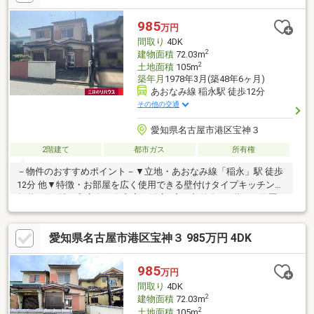
中のため、ご見学日につきましてご希望に添えない場合がござい
ます。＝＝＝＝＝＝＝＝＝＝＝＝＝＝＝＝＝＝＝＝＝＝＝＝＝
985
万円
間取り
4DK
2
建物面積
72.03m
2
土地面積
105m
築年月
1978年3月(築48年6ヶ月)
あおなみ線 稲永駅 徒歩12分
その他の交通
愛知県名古屋市港区宝神３
2階建て
都市ガス
所有権
－物件のおすすめポイント－▼立地・あおなみ線「稲永」駅 徒歩
12分 他▼特徴・お部屋を広く使用できる壁付けタイプキッチン・
各階に約6帖の和室有・各和室・洋室1室に収納有、1階には物置
を設置・駐車スペース有(車種による)・前面道路幅員は約8m▼周
辺環境・スーパー「ナフコ宝神店」徒歩9分(約690m)・港西小学
愛知県名古屋市港区宝神３ 985万円 4DK
校 徒歩7分(約500m)・宝神中学校 徒歩9分(約700m)※上記建物面積
のほか増築未登記部分(1階南側サンルーム、1階西側物置部分)が
あります。■ ご希望の住まい探しをお手伝いします
985
万円
━━━━━・・・物件の詳細・ご相談はお気軽にお問い合わせく
間取り
4DK
ださい。
2
建物面積
72.03m
2
土地面積
105m