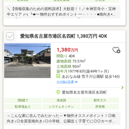
＼【情報収集のための資料請求】大歓迎！！／☆神宮寺小・宝神
中エリア┏┓┗■━ 物件おすすめポイント ━・・・・■南向き×爽
快な通風、光あふれる住まい■お子さまの通学も安心、小学校 徒
歩7分の贅沢な距離感■雨や紫外線から車を守ってくれるカーポー
ト付き（並列2台分）──【“暮らしを豊かにする”設備が充実】──
愛知県名古屋市港区名四町 1,380万円 4DK
＊エアコン3台付き ＊浴室乾燥機 ＊浄水器 ＊TVモニター付
きインターホン
1,380
万円
間取り
4DK
2
建物面積
75.57m
2
土地面積
92m
築年月
1977年8月(築49年1ヶ月)
あおなみ線 荒子川公園駅 徒歩14分
その他の交通
愛知県名古屋市港区名四町
2階建て
南道路
都市ガス
駐車場あり
システムキッチン
所有権
～こんな家に住んでみたかった～▼物件オススメポイント！◎南
向き♪◎全居室南向き♪◎小学校、公園近く子育てに◎◎カーポー
トあり◎「名四寛政町」バス停まで徒歩4分！乗車約35分で名鉄