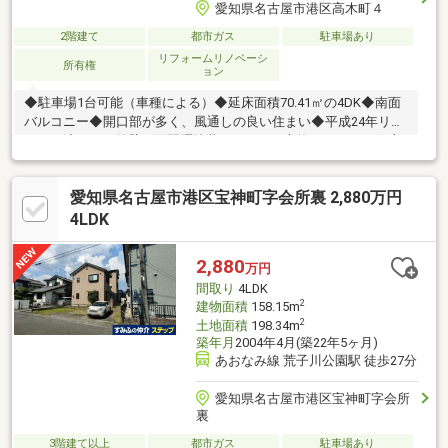
愛知県名古屋市港区高木町４
2階建て
都市ガス
駐車場あり
リフォームリノベーシ
所有権
ョン
◆駐車場1台可能（車種による）◆延床面積70.41㎡の4DK◆南面
バルコニー◆開口部が多く、風通しの良い住まい◆平成24年リフ
ォーム済み→・外壁一面門塀塗装、キッチン交換・シャワー便座
交換、洗濯防水パン、水栓器具（流し）交換・畳表張替、襖、内
障子張替、クッションフロア（台所トイレ洗面）張替・クロス一
愛知県名古屋市港区宝神町字会所裏 2,880万円
部張替、ハウスクリーニング→平成21年：耐震改修工事、押入れ
シロアリ処理済み→平成16年：家屋修繕工事施工～周辺環境～◇
4LDK
神宮寺小学校 徒歩7分◇宝神中学校 徒歩17分◆ヤマナカ港当
知 徒歩18分◆Ｖ・drug 油屋店 徒歩10分詳細はお気軽にお問合
2,880
万円
せください。
間取り
4LDK
2
建物面積
158.15m
2
土地面積
198.34m
築年月
2004年4月(築22年5ヶ月)
あおなみ線 荒子川公園駅 徒歩27分
愛知県名古屋市港区宝神町字会所
裏
3階建て以上
都市ガス
駐車場あり