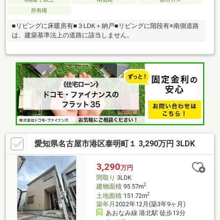
所有権
■リビングに床暖房有■３LDK＋納戸■リビングに階段有※南側道路
は、建築基準法上の道路に該当しません。
愛知県名古屋市港区泰明町１ 3,290万円 3LDK
3,290
万円
間取り
3LDK
2
建物面積
95.57m
2
土地面積
151.72m
築年月
2022年12月(築3年9ヶ月)
あおなみ線 港北駅 徒歩13分