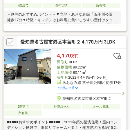
2階建て
都市ガス
所有権
－物件のおすすめポイント－▼立地・あおなみ線「荒子川公園」
徒歩17分▼特徴・キッチンはお料理に集中しやすい壁付けタイ
プ・1階和室は続き間利用で約14.0帖、多用途に活用可能・屋根裏
収納や押し入れなどの収納スペースを確保・水回り各所に窓があ
り、こまめな自然換気が可能・玄関はお子様も開けやすいスライ
愛知県名古屋市港区本宮町２ 4,170万円 3LDK
ドドアを採用▼周辺環境・成章小学校 徒歩9分(約690m)・ロピア
名古屋みなと店 徒歩8分(約620m)・ファミリーマート港本宮町店
徒歩4分(約270m)■ ご希望の住まい探しをお手伝いします
4,170
万円
━━━━━・・・物件の詳細・ご相談はお気軽にお問い合わせく
間取り
3LDK
ださい。
2
建物面積
89.22m
2
土地面積
80.11m
築年月
2022年4月(築4年5ヶ月)
あおなみ線 荒子川公園駅 徒歩17分
その他の交通
愛知県名古屋市港区本宮町２
2階建て
駐車場あり
オール電化
所有権
■■■■■おすすめポイント■■■■■・2022年築の築浅住宅！室内コン
ディション良好で、追加リフォーム不要！・開放感のある約15.2