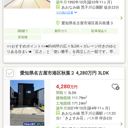
築年月
1992年10月(築33年11ヶ月)
あおなみ線 荒子川公園駅 徒歩22分
その他の交通
愛知県名古屋市港区甚兵衛通３
2階建て
都市ガス
駐車場あり
所有権
○○おすすめポイント○○■約45坪の広々5LDK＋ガレージ付きのゆと
りある住まい■「広さ」と「使い勝手」を両立した一邸です。早
めのお問い合わせをおすすめします■物置小屋もあり、荷物が多
いご家庭にもおすすめです。■公園や教育施設も利用しやすく、
子育て世帯にもおすすめの住環境。前面道路も開放感があり、落
愛知県名古屋市港区秋葉２ 4,280万円 3LDK
ち着いた街並みが魅力です■車移動もしやすく、通勤・通学にも
便利なエリアです○○周辺環境○○高木小学校 徒歩約4分宝神中学校
徒歩約19分荒子川公園駅 徒歩約22分アピタ港店 徒歩約11分ロー
4,280
万円
ソン 港区甚兵衛通店 徒歩約2分
間取り
3LDK
2
建物面積
111.79m
2
土地面積
171.24m
築年月
2021年10月(築4年11ヶ月)
あおなみ線 荒子川公園駅 バス20
分/「きよすみ荘」バス停 停歩2分