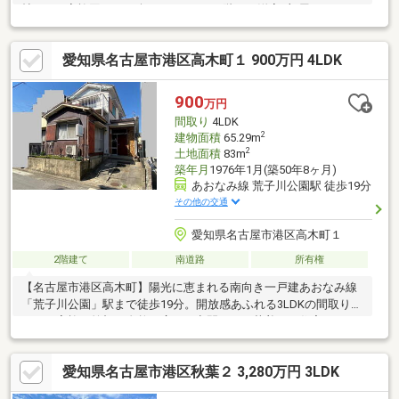
帖LDKで家族団らんを楽しめます！・2階には洋室3部屋+トイレを
配置し、家族それぞれのプライベート空間も確保！・床下収納を
含む豊富な収納を確保し、生活感を出さずに暮らせます！・約4帖
愛知県名古屋市港区高木町１ 900万円 4LDK
の使いやすいロフトは収納や趣味空間として活躍！・プロジェク
ター設備のあるお部屋では映画やスポーツ観戦を大画面で楽しめ
ます！・角地に月採光・通風良好！・全館空調搭載のため、夏の2
900
万円
階の暑さや冬の廊下の寒さがなく、エアコンの切り替えや部屋ご
間取り
4LDK
との温度差ストレスがありません！
2
建物面積
65.29m
2
土地面積
83m
築年月
1976年1月(築50年8ヶ月)
あおなみ線 荒子川公園駅 徒歩19分
その他の交通
愛知県名古屋市港区高木町１
2階建て
南道路
所有権
【名古屋市港区高木町】陽光に恵まれる南向き一戸建あおなみ線
「荒子川公園」駅まで徒歩19分。開放感あふれる3LDKの間取り
は、ご家族の笑顔が自然と広がる空間です。落着いた住宅エリア
に位置し、穏やかな暮らしを叶えます。駐車スペース1台分あり新
生活をこの住まいから。この機会にご検討ください。 ～ 周
愛知県名古屋市港区秋葉２ 3,280万円 3LDK
辺施設 ～・市立高木小学校 530m・市立宝神中学校 1790m・
アピタ 港店 510m・セブンイレブン 名古屋高木町2丁目店 370m・