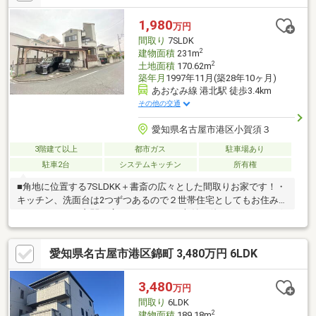
＝＝＝＝＝＝＝＝＝＝＝＝＝＝＝＝＝※本物件は売主様居住中の
ため、ご見学日につきましてご希望に添えない場合がございま
1,980
万円
す。＝＝＝＝＝＝＝＝＝＝＝＝＝＝＝＝＝＝＝＝＝＝＝＝＝
間取り
7SLDK
2
建物面積
231m
2
土地面積
170.62m
築年月
1997年11月(築28年10ヶ月)
あおなみ線 港北駅 徒歩3.4km
その他の交通
愛知県名古屋市港区小賀須３
3階建て以上
都市ガス
駐車場あり
駐車2台
システムキッチン
所有権
■角地に位置する7SLDKK＋書斎の広々とした間取りお家です！・
キッチン、洗面台は2つずつあるので２世帯住宅としてもお住みい
ただけます！・玄関は広々としており、収納の他にベンチもござ
います！・あると嬉しい和室は1階2階にあります。来客用として
も重宝しますね！■広々ルーフバルコニー、屋上、ウッドデッキ
愛知県名古屋市港区錦町 3,480万円 6LDK
もございます！・急な雨でもお洗濯物が濡れることを防いでくれ
るルーフバルコニー！・屋上では趣味の他ＢＢＱなどもお楽しみ
いただけます！・1階LDK前にはウッドデッキがございます！■並
3,480
万円
列2台駐車可能！カーポートもございます！・大切なお車を守るだ
間取り
6LDK
けでなく、雨の日でも乗り降りが安心！
2
建物面積
189.18m