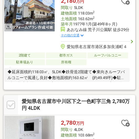
2,180
万円
間取り
5LDK
2
建物面積
118.03m
2
土地面積
163.62m
築年月
1977年1月(築49年8ヶ月)
あおなみ線 荒子川公園駅 徒歩29分
その他の交通
愛知県名古屋市港区多加良浦町４
2階建て
都市ガス
ルーフバルコニー
駐車場あり
所有権
◆延床面積約118.03㎡、5LDK◆鉄骨造2階建て◆東向きルーフバ
ルコニーで風通し良好◆敷地面積約163.62㎡ (約49.49坪)◆駐車
1台可能◆収納スペース◆リフォーム・リノベーションプラン作
成可能◎※間取り図作成中～周辺環境～◇神宮寺小学校 8分◇宝
神中学校 24分◆ローソン 港区甚兵衛通店 徒歩7分◆アピタ港
愛知県名古屋市中川区下之一色町字三角 2,780万
店 徒歩21分 詳細につきましては、お気軽にお問合せください
ませ。
円 4LDK
2,780
万円
間取り
4LDK
2
建物面積
103.68m