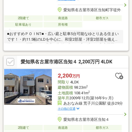
愛知県名古屋市港区当知町字堤外
2階建て
南道路
都市ガス
駐車場あり
所有権
■おすすめＰＯＩNT■・広い庭と駐車5台可能なゆとりある住まい
です！・約11.5帖のLDを中心に、和室2部屋・洋室2部屋を備えた
使いやすい間取り！・豊富な収納に加え、広い庭では家庭菜園や
ガーデニング、BBQなどの趣味も楽しめます！・事務所建物があ
り、趣味の倉庫や自転車・バイク置場、在宅ワーク用スペースと
愛知県名古屋市港区当知４ 2,200万円 4LDK
しても活用可能♪住まいと趣味・仕事を両立したい方にもおすすめ
の物件です！■周辺環境充実■・アピタ港店まで徒歩約8分！毎日
の食料品から日用品、衣料品まで普段の買い物が1箇所で完結でき
2,200
万円
ますね♪・ファミリーマート当知住宅東店まで徒歩約7分！急な買
間取り
4LDK
い出しにも24時間対応可能で安心です！！
2
建物面積
98.23m
2
土地面積
108.41m
築年月
2009年12月(築16年9ヶ月)
あおなみ線 荒子川公園駅 徒歩29分
その他の交通
愛知県名古屋市港区当知４
2階建て
南道路
都市ガス