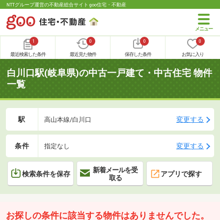
NTTグループ運営の不動産総合サイト goo住宅・不動産
1
0
0
0
最近検索した条件
最近見た物件
保存した条件
お気に入り
白川口駅(岐阜県)の中古一戸建て・中古住宅 物件
一覧
駅
変更する
高山本線/白川口
条件
変更する
指定なし
新着メールを受
検索条件を保存
アプリで探す
取る
お探しの条件に該当する物件はありませんでした。