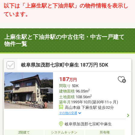
以下は「上麻生駅と下油井駅」の物件情報を表示し
ています。
上麻生駅と下油井駅の中古住宅・中古一戸建て
物件一覧
岐阜県加茂郡七宗町中麻生 187万円 5DK
187
万円
間取り
5DK
2
建物面積
96.05m
2
土地面積
108.56m
築年月
1995年10月(築30年11ヶ月)
高山本線 下麻生駅 徒歩32分
その他の交通
岐阜県加茂郡七宗町中麻生
2階建て
システムキッチン
所有権