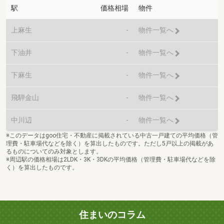
駅
価格相場
物件
上麻生
-
物件一覧へ
下油井
-
物件一覧へ
下麻生
-
物件一覧へ
飛騨金山
-
物件一覧へ
中川辺
-
物件一覧へ
※このデータはgoo住宅・不動産に掲載されている中古一戸建ての平均価格（管
理費・駐車場代などを除く）を算出したものです。ただし5戸以上の掲載があ
るものについてのみ対象とします。
※周辺駅の価格相場は2LDK・3K・3DKの平均価格（管理費・駐車場代などを除
く）を算出したものです。
住まいのコラム