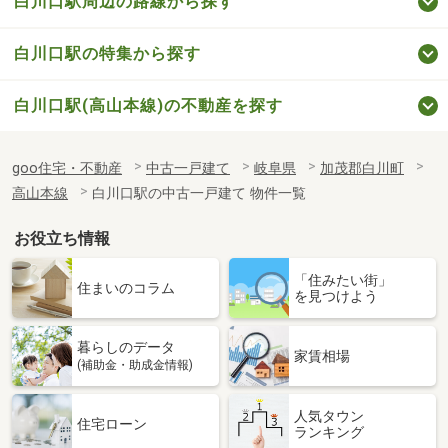
白川口駅周辺の路線から探す
白川口駅の特集から探す
白川口駅(高山本線)の不動産を探す
goo住宅・不動産
中古一戸建て
岐阜県
加茂郡白川町
高山本線
白川口駅の中古一戸建て 物件一覧
お役立ち情報
「住みたい街」
住まいのコラム
を見つけよう
暮らしのデータ
家賃相場
(補助金・助成金情報)
人気タウン
住宅ローン
ランキング