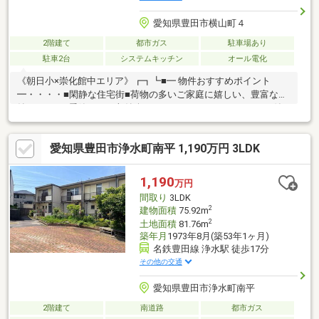
愛知県豊田市横山町４
2階建て
都市ガス
駐車場あり
駐車2台
システムキッチン
オール電化
《朝日小×崇化館中エリア》┏┓┗■━ 物件おすすめポイント
━・・・・■閑静な住宅街■荷物の多いご家庭に嬉しい、豊富な収
納スペース■季節ものも収納楽々なウォークインクローゼット付
き 〇豊田市内を中心に数百件の物件を取り扱っています。新築
戸建・中古戸建・売土地・マンションまで紹介しております。■
愛知県豊田市浄水町南平 1,190万円 3LDK
ご希望の住まい探しをお手伝いします－－－◆◇☆当社掲載物件
以外にも気になる物件ございましたら、お気軽にご相談くださ
い！ご予約方法／＞＞0120-50-8310 【通話無料】＞＞ 「資料請
1,190
万円
求」 ボタン平日・休日問わずお好きな時間にいつでもご内覧頂け
間取り
3LDK
ます♪
2
建物面積
75.92m
2
土地面積
81.76m
築年月
1973年8月(築53年1ヶ月)
名鉄豊田線 浄水駅 徒歩17分
その他の交通
愛知県豊田市浄水町南平
2階建て
南道路
都市ガス