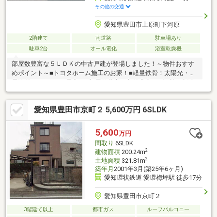
その他の交通
愛知県豊田市上原町下河原
2階建て
南道路
駐車場あり
駐車2台
オール電化
浴室乾燥機
部屋数豊富な５ＬＤＫの中古戸建が登場しました！～物件おすす
めポイント～■トヨタホーム施工のお家！■軽量鉄骨！太陽光・蓄
電池付き！■オール電化！■部屋数豊富！収納豊富！■便利な生活
環境！※裏に３３㎡のお土地有(雑種地) 雑種地３３㎡、宅地１６
０．３７㎡ 年間１２，０００水道代要～おすすめの周辺環境～
愛知県豊田市京町２ 5,600万円 6SLDK
■四郷スマートタウンまで車約４分■スーパーやまのぶ四郷店まで
車約２分■ドラッグスギヤマ四郷店まで車約２分■ファミリーマー
ト豊田京町店まで車約３分■梅坪小学校まで徒歩約２１分（約１
5,600
万円
６８０ｍ）■梅坪台中学校まで徒歩約２２分（約１７６０ｍ）
間取り
6SLDK
2
建物面積
200.24m
2
土地面積
321.81m
築年月
2001年3月(築25年6ヶ月)
愛知環状鉄道 愛環梅坪駅 徒歩17分
愛知県豊田市京町２
3階建て以上
都市ガス
ルーフバルコニー