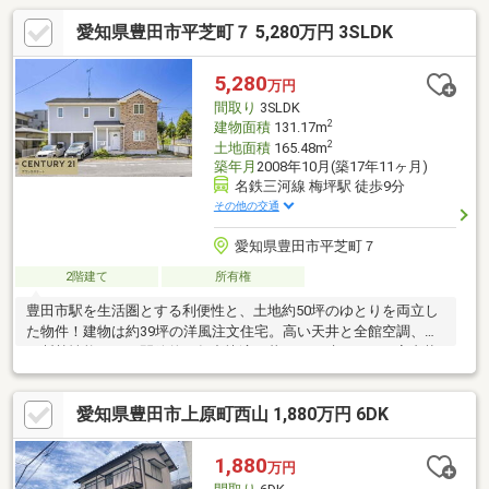
愛知県豊田市平芝町７ 5,280万円 3SLDK
5,280
万円
間取り
3SLDK
2
建物面積
131.17m
2
土地面積
165.48m
築年月
2008年10月(築17年11ヶ月)
名鉄三河線 梅坪駅 徒歩9分
その他の交通
愛知県豊田市平芝町７
2階建て
所有権
豊田市駅を生活圏とする利便性と、土地約50坪のゆとりを両立し
た物件！建物は約39坪の洋風注文住宅。高い天井と全館空調、高
い断熱性能により開放的で年中快適な暮らしを叶えます。室内状
態が良好で初期改装負担が少なく済む点も魅力。お庭には柵付き
ドッグラン（人工芝）を備え、愛犬とのびのび暮らせる代替の少
愛知県豊田市上原町西山 1,880万円 6DK
ない邸宅です。ライフインフォメーション・フェルナ陣中店 約
990ｍ・セブンイレブン豊田平芝町店 約390ｍ・ドラッグスギヤ
マ陣中店 約670ｍ・クロスモール豊田陣中 約740ｍ・拳母小学
1,880
万円
校 約480ｍ・宗化館中学校 約950ｍ