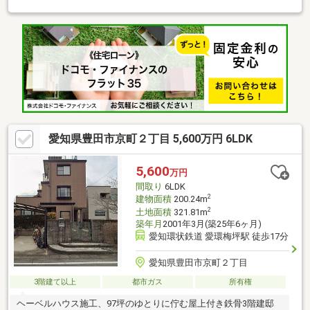
■■■■■・食洗器付きで毎日の食器洗いが楽になります！・トイレ
が2か所あるので混みやすい朝でも安心！・全室複合ガラスのため
寒い冬でも冷たい風が防げます！■■■■■周辺環境■■■■■・名鉄三
河線「梅坪」駅 徒歩約12分・豊田市立拳母小学校 徒歩約5
分・豊田市立祟化館中学校 徒歩約8分・ヤマナカ豊田陣中店 徒
歩約13分・平芝公園 徒歩約4分・V・drug豊田栄店 徒歩約7分
愛知県豊田市京町２丁目 5,600万円 6LDK
5,600
万円
間取り
6LDK
2
建物面積
200.24m
2
土地面積
321.81m
築年月
2001年3月(築25年6ヶ月)
愛知環状鉄道 愛環梅坪駅 徒歩17分
愛知県豊田市京町２丁目
3階建て以上
都市ガス
所有権
ヘーベルハウス施工、97坪のゆとりに佇む屋上付き鉄骨3階建邸