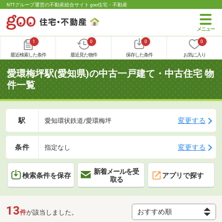
NTTグループ運営の不動産総合サイト goo住宅・不動産
1
0
0
0
最近検索した条件
最近見た物件
保存した条件
お気に入り
愛環梅坪駅(愛知県)の中古一戸建て・中古住宅 物
件一覧
駅
変更する
愛知環状鉄道/愛環梅坪
条件
変更する
指定なし
新着メールを受
検索条件を保存
アプリで探す
取る
13
件
が該当しました。