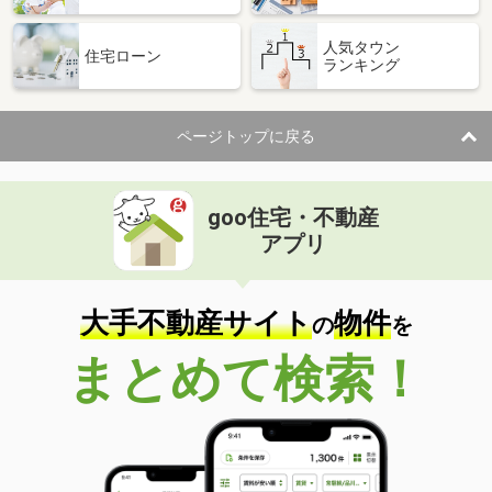
人気タウン
住宅ローン
ランキング
ページトップに戻る
goo住宅・不動産
アプリ
大手不動産サイト
物件
の
を
まとめて検索！