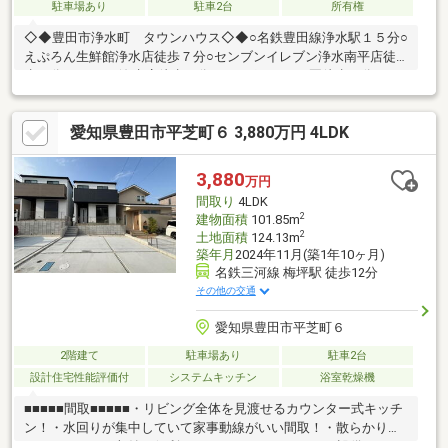
駐車場あり
駐車2台
所有権
◇◆豊田市浄水町 タウンハウス◇◆○名鉄豊田線浄水駅１５分○
えぷろん生鮮館浄水店徒歩７分○センブンイレブン浄水南平店徒
歩８分○V・drug浄水店徒歩９分○いぼばらこども園徒歩６分
◇◇◇◇◇◇◇◇◇◇◇◇◇◇◇◇◇
愛知県豊田市平芝町６ 3,880万円 4LDK
3,880
万円
間取り
4LDK
2
建物面積
101.85m
2
土地面積
124.13m
築年月
2024年11月(築1年10ヶ月)
名鉄三河線 梅坪駅 徒歩12分
その他の交通
愛知県豊田市平芝町６
2階建て
駐車場あり
駐車2台
設計住宅性能評価付
システムキッチン
浴室乾燥機
■■■■■間取■■■■■・リビング全体を見渡せるカウンター式キッチ
ン！・水回りが集中していて家事動線がいい間取！・散らかりや
すいキッチンの収納に便利なパントリーあり！■■■■■設備