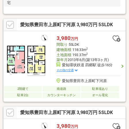
宅
愛知県豊田市上原町下河原 3,980万円 5SLDK
3,980
万円
間取り
5SLDK
2
建物面積
118.33m
2
土地面積
193.37m
築年月
2013年6月(築13年3ヶ月)
愛知環状鉄道 四郷駅 徒歩16分
その他の交通
愛知県豊田市上原町下河原
2階建て
南道路
駐車場あり
駐車2台
カウンターキッチン
オール電化
愛知県豊田市上原町下河原 3,980万円 5SLDK
3,980
万円