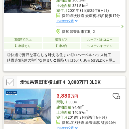
建物面積
200.24m
2
土地面積
321.81m
築年月
2001年3月(築25年6ヶ月)
愛知環状鉄道 愛環梅坪駅 徒歩17分
その他の交通
愛知県豊田市京町２
3階建て以上
都市ガス
ルーフバルコニー
駐車場あり
駐車3台
システムキッチン
◎快適で贅沢な暮らしを叶える住まい◎□ ヘーベルハウス施工、
鉄骨造3階建の堅牢な住まい□ 間取りはゆとりある6SSLDK＋屋上
ペントハウス付き□ 敷地97坪、建物約60坪の広さで二世帯利用に
も最適□ 2階・3階にバルコニー、屋上は開放感あるルーフバルコ
ニー□ 2021年に水回り・内装リフォーム、バルコニー防水工事済
愛知県豊田市横山町４ 3,880万円 3LDK
□ 全居室エアコン完備で快適な住環境□ 外構植栽・カーポート付
き、駐車場3台分確保□ 南向き採光、全室2面採光で明るい室内□
梅坪駅徒歩圏、スーパーや学校も近く生活利便性良好□ 現在居住
3,880
万円
中ですが綺麗に使用され、即引渡し可能
間取り
3LDK
2
建物面積
94.4m
2
土地面積
140.87m
築年月
2018年3月(築8年6ヶ月)
愛知環状鉄道 新豊田駅 徒歩26分
その他の交通