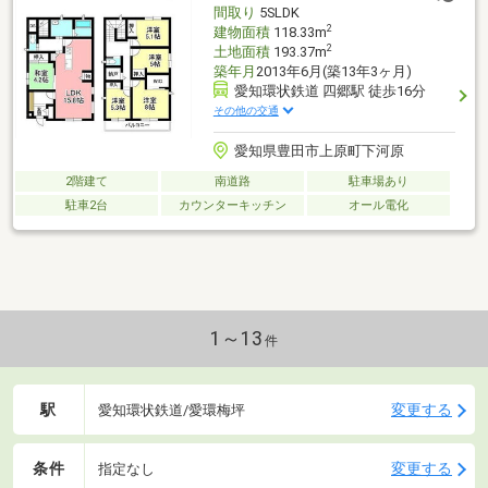
間取り
5SLDK
2
建物面積
118.33m
2
土地面積
193.37m
築年月
2013年6月(築13年3ヶ月)
愛知環状鉄道 四郷駅 徒歩16分
その他の交通
愛知県豊田市上原町下河原
2階建て
南道路
駐車場あり
駐車2台
カウンターキッチン
オール電化
1～13
件
駅
変更する
愛知環状鉄道/愛環梅坪
条件
変更する
指定なし