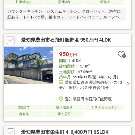
駐車場あり
駐車3台
所有権
カウンターキッチン、システムキッチン、クローゼット、浴室に
窓あり、トイレ2ケ所、都市ガス、ワイドバルコニー、ルーフバル
コニー、ウッドデッキ、庭10坪以上、駐車場3台分以上
愛知県豊田市石飛町飯野境 950万円 4LDK
950
万円
間取り
4LDK
2
建物面積
115.1m
2
土地面積
167.05m
築年月
1991年11月(築34年10ヶ月)
愛知環状鉄道 愛環梅坪駅 バス40
分/「飯野」バス停 停歩13分
愛知県豊田市石飛町飯野境
2階建て
駐車場あり
システムキッチン
所有権
即入居可
愛知県豊田市栄生町４ 6,480万円 6SLDK