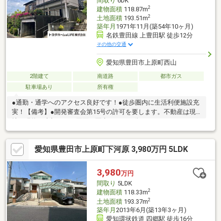
間取り
6DK
2
建物面積
118.87m
2
土地面積
193.51m
築年月
1971年11月(築54年10ヶ月)
名鉄豊田線 上豊田駅 徒歩12分
その他の交通
愛知県豊田市上原町西山
2階建て
南道路
都市ガス
駐車場あり
所有権
●通勤・通学へのアクセス良好です！●徒歩圏内に生活利便施設充
実！【備考】●開発審査会第15号の許可を要します。不動産は現
地・現物が大切です。図面や写真だけでは分からないことがござ
います。お客様にはぜひ現地を見ていただきたく思います。実際
に足を運んでいただくと、現地の室内や周辺の環境等を感じてい
愛知県豊田市上原町下河原 3,980万円 5LDK
ただけます。不動産のプロとして資金計画やマーケットに関する
ご説明を差し上げます。ご遠慮なくご相談ください。
3,980
万円
間取り
5LDK
2
建物面積
118.33m
2
土地面積
193.37m
築年月
2013年6月(築13年3ヶ月)
愛知環状鉄道 四郷駅 徒歩16分