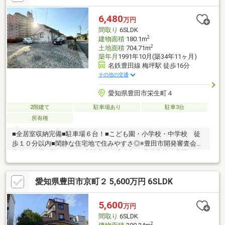
6,480
万円
間取り
6SLDK
2
建物面積
180.1m
2
土地面積
704.71m
築年月
1991年10月(築34年11ヶ月)
名鉄豊田線 梅坪駅 徒歩16分
その他の交通
愛知県豊田市栄生町４
2階建て
駐車場あり
駐車3台
所有権
■全居室収納完備■駐車場６台！■こども園・小学校・中学校 徒
歩１０分以内■閑静な住宅地で住みやすさ◎※豊田市開発審査会基
準第１５号の許可要す。申請費用買主負担。豊田土地改良区□フ
ェルナ朝日店まで 約６５０ｍ（徒歩９分）□セブンイレブン豊
田市栄生町５丁目店まで 約５００ｍ（徒歩７分）□たかはらこ
愛知県豊田市京町２ 5,600万円 6SLDK
ども園まで 約５００ｍ（徒歩７分）□朝日小学校まで 約７５
０ｍ（徒歩１０分）□崇化館中学校まで 約２６０ｍ（徒歩４
分）内覧希望やお問い合わせは下記連絡先まで。■■■株式会社
5,600
万円
みどり■■■豊田市美里４丁目９番地９【０１２０－７８－１０８
間取り
6SLDK
３】
2