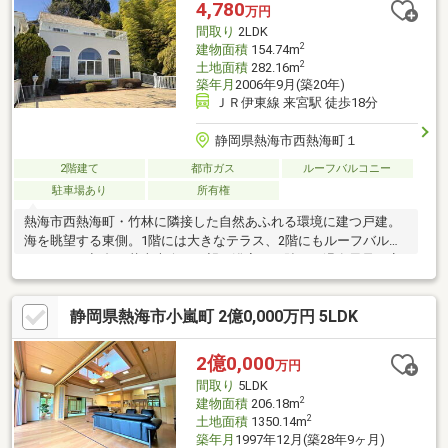
4,780
万円
間取り
2LDK
2
建物面積
154.74m
2
土地面積
282.16m
築年月
2006年9月(築20年)
ＪＲ伊東線 来宮駅 徒歩18分
静岡県熱海市西熱海町１
2階建て
都市ガス
ルーフバルコニー
駐車場あり
所有権
熱海市西熱海町・竹林に隣接した自然あふれる環境に建つ戸建。
海を眺望する東側。1階には大きなテラス、2階にもルーフバルコ
ニーからは初島や花火大会が一望！浴室は石貼りの温泉風呂。定
住はもちろんリゾートにもおすすめです。
静岡県熱海市小嵐町 2億0,000万円 5LDK
2億0,000
万円
間取り
5LDK
2
建物面積
206.18m
2
土地面積
1350.14m
築年月
1997年12月(築28年9ヶ月)