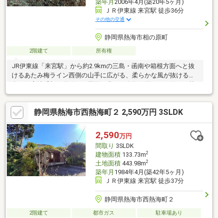
築年月
2006年4月(築20年5ヶ月)
ＪＲ伊東線 来宮駅 徒歩36分
その他の交通
静岡県熱海市相の原町
2階建て
所有権
JR伊東線「来宮駅」から約2.9kmの三島・函南や箱根方面へと抜
けるあたみ梅ライン西側の山手に広がる、柔らかな風が抜ける高
台の住宅地「相の原町」。周囲を豊かな自然に囲まれ、静かで落
ち着いた環境が魅力。市街地からはやや距離がありますが、その
分、喧噪から離れた閑静な住宅街として、心穏やかな暮らしを実
静岡県熱海市西熱海町２ 2,590万円 3SLDK
現できます。緑豊かな長閑な景色と清々しい空気を存分に楽しめ
ます。周辺には、四季折々の花々やアスレチックが楽しめる「姫
の沢公園」や、紅葉・梅で有名な「熱海梅園」、ゴルフ場など自
2,590
万円
然やレジャースポットが点在しています。
間取り
3SLDK
2
建物面積
133.73m
2
土地面積
443.98m
築年月
1984年4月(築42年5ヶ月)
ＪＲ伊東線 来宮駅 徒歩37分
静岡県熱海市西熱海町２
2階建て
都市ガス
駐車場あり