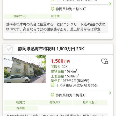
静岡県熱海市桜木町
3階建て以上
所有権
熱海市桜木町の高台に位置する、鉄筋コンクリート造4階建の大型
物件です。高台ならではの開放感があり、屋上部分からは緑豊か
な自然を見渡す眺望が魅力です。建物はボリュームがあり、居住
用としてはもちろん、間取りや構成を活かした多用途での活用も
ご検討いただけます。また、倉庫部分は月額2万円、駐車場2台分
静岡県熱海市梅花町 1,500万円 2DK
はそれぞれ月額1万円で賃貸中となっております。建物全体の経年
劣化が進んでおり、室内外ともに大規模な修繕・改修を前提にご
検討いただく必要があります。現況のままでのお引渡しとなり、
1,500
万円
一部越境もございます。現地の状態や建物コンディションを十分
間取り
2DK
にご確認のうえ、ご検討いただきたい物件です。
2
建物面積
152.6m
2
土地面積
158.86m
築年月
1987年9月(築39年)
ＪＲ伊東線 来宮駅 徒歩35分
静岡県熱海市梅花町
2階建て
都市ガス
駐車場あり
所有権