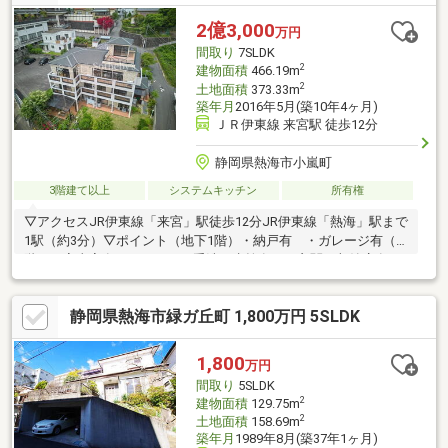
那小・函南中（スクールバス有）■実際の正確な距離：来宮駅よ
り約8800ｍ、函南駅より約9360ｍ、熱海駅より約10320ｍ■契約
2億3,000
万円
不適合責任：免責■現況渡し
間取り
7SLDK
2
建物面積
466.19m
2
土地面積
373.33m
築年月
2016年5月(築10年4ヶ月)
ＪＲ伊東線 来宮駅 徒歩12分
静岡県熱海市小嵐町
3階建て以上
システムキッチン
所有権
▽アクセスJR伊東線「来宮」駅徒歩12分JR伊東線「熱海」駅まで
1駅（約3分）▽ポイント（地下1階）・納戸有 ・ガレージ有（1
階）・家事室有 ・トイレに手洗い水栓有 ・玄関に収納庫有（2
階）・納戸有 ・各洋室に収納有（3階）・書斎有 ・3階に浴室
有 ・和室にキッチン有 ・エレベーター有（1階）・玄関ポーチ
静岡県熱海市緑ガ丘町 1,800万円 5SLDK
7.41㎡・テラス16.25㎡・バーベキューテラス18.53㎡・坪庭2.44㎡
（2階）・バルコニー19.27㎡（3階）・バルコニー19.27㎡（屋
上）・24.22㎡
1,800
万円
間取り
5SLDK
2
建物面積
129.75m
2
土地面積
158.69m
築年月
1989年8月(築37年1ヶ月)