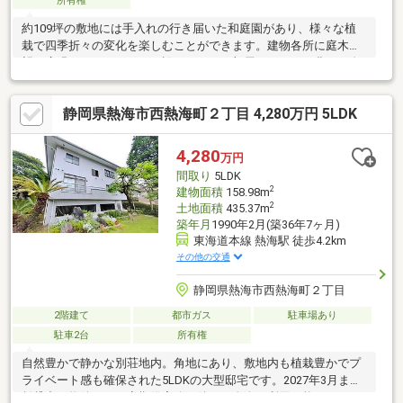
所有権
約109坪の敷地には手入れの行き届いた和庭園があり、様々な植
栽で四季折々の変化を楽しむことができます。建物各所に庭木を
望む広縁などのスペースが設けられ、お部屋にいながら豊かな自
然を満喫していただけます
静岡県熱海市西熱海町２丁目 4,280万円 5LDK
4,280
万円
間取り
5LDK
2
建物面積
158.98m
2
土地面積
435.37m
築年月
1990年2月(築36年7ヶ月)
東海道本線 熱海駅 徒歩4.2km
その他の交通
静岡県熱海市西熱海町２丁目
2階建て
都市ガス
駐車場あり
駐車2台
所有権
自然豊かで静かな別荘地内。角地にあり、敷地内も植栽豊かでプ
ライベート感も確保された5LDKの大型邸宅です。2027年3月まで
賃貸中の物件です。定期借家終了後はご自身で利用可能です。