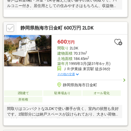
各戸は和室6帖・洋室・DKを備えた使い勝手の良い間取りで、バ
ルコニー付き。居住用としての住みやすさはもちろん、収益物件
としてもご検討頂けます。現況年間収入1512000円、満室想定年
間収入2２１８４０００円、現況表面利回り10.08％、満室想定表
面利回り14.56％。固定資産税は年額44777円で、収益物件として
静岡県熱海市日金町 600万円 2LDK
ご検討いただきやすい物件です。
600
万円
間取り
2LDK
2
建物面積
70.37m
2
土地面積
184.45m
築年月
1995年3月(築31年6ヶ月)
ＪＲ伊東線 来宮駅 徒歩36分
その他の交通
静岡県熱海市日金町
2階建て
駐車場あり
オール電化
所有権
間取りはコンパクトな2LDKで使い勝手が良く、室内の状態も良好
です。2階部分には納戸スペースが設けられており、大きい荷物に
も対応可能。緑豊かな自然と閑静な住宅街に囲まれ、駐車場も確
保されております。JR東海道線「熱海」駅より約3.2キロ。山手に
位置する日金町は豊かな緑と住宅が混在するエリアです。