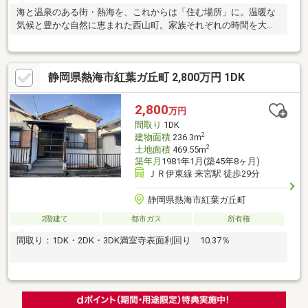
海と温泉のある街・熱海を、これからは「住む場所」に。温暖な
気候と豊かな自然に恵まれた西山町。家族それぞれの時間を大切
にできる3SLDKです。
静岡県熱海市紅葉ガ丘町 2,800万円 1DK
2,800
万円
間取り
1DK
2
建物面積
236.3m
2
土地面積
469.55m
築年月
1981年1月(築45年8ヶ月)
ＪＲ伊東線 来宮駅 徒歩29分
静岡県熱海市紅葉ガ丘町
2階建て
都市ガス
所有権
間取り：1DK・2DK・3DK満室寺表面利回り 10.37％