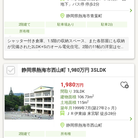
地下」バス停 停歩2分
静岡県熱海市青葉町
2階建て
駐車場あり
駐車2台
所有権
シャッター付き倉庫、1.5階の収納スペース、また各部屋にも収納
が完備された2LDK+Sのオール電化住宅。2階の11帖の洋室はセパ
レート可能で、プライバシーを確保しつつ多目的に利用可能で
す。車をお持ちの方には嬉しい2台分の駐車スペースも完備され、
お荷物が多い家族でもすっきりとした空間を作れます。
静岡県熱海市西山町 1,980万円 3SLDK
1,980
万円
間取り
3SLDK
2
建物面積
106.73m
2
土地面積
115m
築年月
1999年7月(築27年2ヶ月)
ＪＲ伊東線 来宮駅 徒歩28分
静岡県熱海市西山町
2階建て
所有権