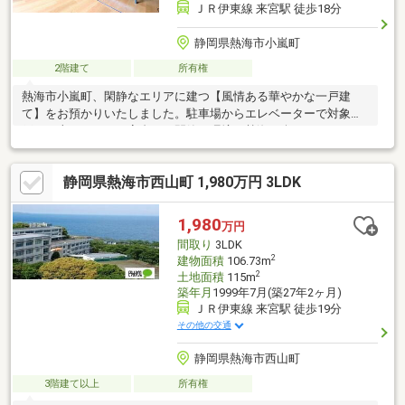
ＪＲ伊東線 来宮駅 徒歩18分
静岡県熱海市小嵐町
2階建て
所有権
熱海市小嵐町、閑静なエリアに建つ【風情ある華やかな一戸建
て】をお預かりいたしました。駐車場からエレベーターで対象住
戸まで上がるため、高台から閑静な環境で熱海を楽しめます。
広々とした室内と風情ある庭園のようなお庭が特徴、室内にはホ
ームエレベーターを完備しており足元に不安がある方も安心して
静岡県熱海市西山町 1,980万円 3LDK
ご利用いただけます。又、戸別温泉で優雅なひと時をお楽しみい
ただけます。希少不動産につき、完全予約制でのご案内となりま
す。お問い合わせお待ちしております。よろしくお願いいたしま
1,980
万円
す。
間取り
3LDK
2
建物面積
106.73m
2
土地面積
115m
築年月
1999年7月(築27年2ヶ月)
ＪＲ伊東線 来宮駅 徒歩19分
その他の交通
静岡県熱海市西山町
3階建て以上
所有権