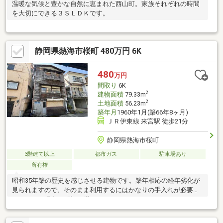
温暖な気候と豊かな自然に恵まれた西山町。家族それぞれの時間
を大切にできる３ＳＬＤＫです。
静岡県熱海市桜町 480万円 6K
480
万円
間取り
6K
2
建物面積
79.33m
2
土地面積
56.23m
築年月
1960年1月(築66年8ヶ月)
ＪＲ伊東線 来宮駅 徒歩21分
静岡県熱海市桜町
3階建て以上
都市ガス
駐車場あり
所有権
昭和35年築の歴史を感じさせる建物です。築年相応の経年劣化が
見られますので、そのまま利用するにはかなりの手入れが必要と
なります。現在、1階と2階にはそれぞれキッチンとトイレスペー
スが完備されており、生活の利便性を高めています。1階の車庫
（未登記）は、車種や車高によりますが、1台分の駐車スペースが