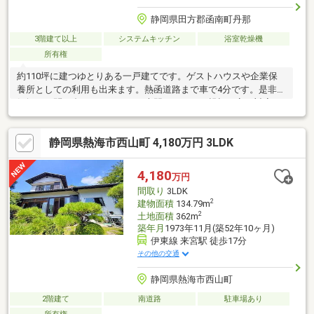
静岡県田方郡函南町丹那
3階建て以上
システムキッチン
浴室乾燥機
所有権
約110坪に建つゆとりある一戸建てです。ゲストハウスや企業保
養所としての利用も出来ます。熱函道路まで車で4分です。是非お
気軽にお問い合わせください。専門スタッフが親切丁寧に対応い
たします。
静岡県熱海市西山町 4,180万円 3LDK
4,180
万円
間取り
3LDK
2
建物面積
134.79m
2
土地面積
362m
築年月
1973年11月(築52年10ヶ月)
伊東線 来宮駅 徒歩17分
その他の交通
静岡県熱海市西山町
2階建て
南道路
駐車場あり