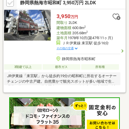
静岡県熱海市昭和町 3,950万円 2LDK
水着で遊べるマリンスパも近く、リゾート気分も満喫できます。
別途費用はかかりますが、温泉の引込も可能なため、ご自宅で温
泉を楽しむ夢も叶います。熱海の魅力を日々感じられる理想の住
3,950
万円
環境です。
間取り
2LDK
2
建物面積
600.8m
2
土地面積
205.68m
築年月
1978年10月(築47年11ヶ月)
ＪＲ伊東線 来宮駅 徒歩16分
その他の交通
静岡県熱海市昭和町
3階建て以上
都市ガス
所有権
JR伊東線「来宮駅」から徒歩約19分の昭和町に所在するオーナー
チェンジの中古戸建。自然豊かで観光スポットが多い地域で生活
環境は整っており、徒歩圏内にスーパーや飲食店、医療機関が近
くにあります。また綺麗に整備された海辺の「親水公園」や一年
中遊べる「マリンスパあたみ」までも徒歩圏となりリラクゼーシ
ョンやレジャーを気軽に楽しむことができます。静かな環境であ
りながら、利便性の高い立地が魅力です。昭和町周辺にも温泉施
設が点在し自然と利便性が調和した地域で生活に適した環境が整
っています。