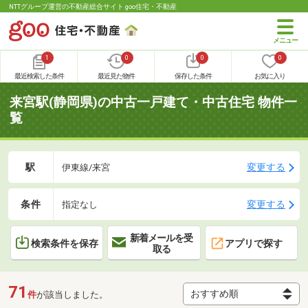
NTTグループ運営の不動産総合サイト goo住宅・不動産
1
0
0
0
最近検索した条件
最近見た物件
保存した条件
お気に入り
来宮駅(静岡県)の中古一戸建て・中古住宅 物件一
覧
駅
変更する
伊東線/来宮
条件
変更する
指定なし
新着メールを受
検索条件を保存
アプリで探す
取る
71
件
が該当しました。