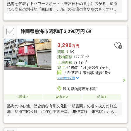
熱海を代表するパワースポット・来宮神社の裏手に広がる、緑溢
れる高台の別荘地「西山町」。糸川の清流の音や鳥のさえずりが
心地よく響くこの場所は、豊かな森の緑に囲まれ日々の喧騒を忘
れさせてくれる圧倒的な静けさが広がっています。観光地特有の
騒がしさから一線を画したこのエリアは、団地や住宅が立ち並ぶ
静岡県熱海市昭和町 3,290万円 6K
熱海のベッドタウンとして、多くのファミリー層が穏やかに暮ら
す安心の街並み。最寄りのJR伊東線「来宮」駅からは車で約5
分、徒歩でもアクセス圏内という市街地へも出やすく利便性も兼
3,290
万円
備しています。
間取り
6K
2
建物面積
122.83m
2
土地面積
73.18m
築年月
1960年1月(築66年8ヶ月)
ＪＲ伊東線 来宮駅 徒歩15分
その他の交通
静岡県熱海市昭和町
2階建て
都市ガス
所有権
熱海の中心地、歴史的な有形文化財「起雲閣」の道を挟んだ好立
地「熱海市昭和町」に佇む中古戸建。JR伊東線「来宮駅」から海
方面に徒歩約17分に所在。平坦で閑静な住宅街にあり、日常の利
便性も良好。徒歩圏内には郵便局、スーパー、市役所が揃い、生
活に必要な施設がすべて身近に揃っています。また、海や一年中