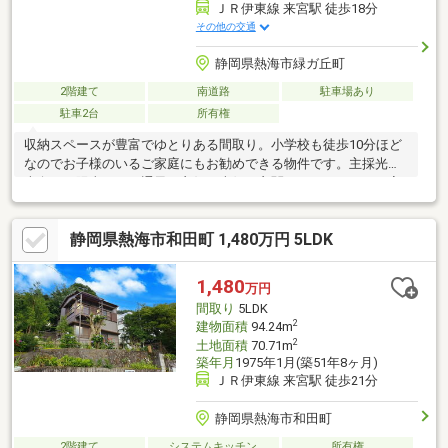
ＪＲ伊東線 来宮駅 徒歩18分
その他の交通
静岡県熱海市緑ガ丘町
2階建て
南道路
駐車場あり
駐車2台
所有権
収納スペースが豊富でゆとりある間取り。小学校も徒歩10分ほど
なのでお子様のいるご家庭にもお勧めできる物件です。主採光は
南向きで陽当たりと通風も良好。南側の玄関よこのスペースで家
庭菜園やガーデニングもお楽しみいただけます。基礎部分がRC造
の車庫になっており、2台分の屋根付駐車場が確保できるのも嬉し
静岡県熱海市和田町 1,480万円 5LDK
いポイントです。
1,480
万円
間取り
5LDK
2
建物面積
94.24m
2
土地面積
70.71m
築年月
1975年1月(築51年8ヶ月)
ＪＲ伊東線 来宮駅 徒歩21分
静岡県熱海市和田町
2階建て
システムキッチン
所有権