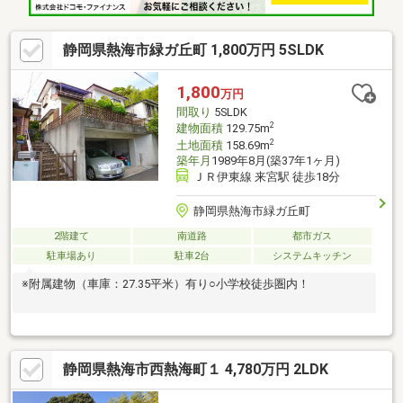
静岡県熱海市緑ガ丘町 1,800万円 5SLDK
1,800
万円
間取り
5SLDK
2
建物面積
129.75m
2
土地面積
158.69m
築年月
1989年8月(築37年1ヶ月)
ＪＲ伊東線 来宮駅 徒歩18分
静岡県熱海市緑ガ丘町
2階建て
南道路
都市ガス
駐車場あり
駐車2台
システムキッチン
※附属建物（車庫：27.35平米）有り○小学校徒歩圏内！
静岡県熱海市西熱海町１ 4,780万円 2LDK