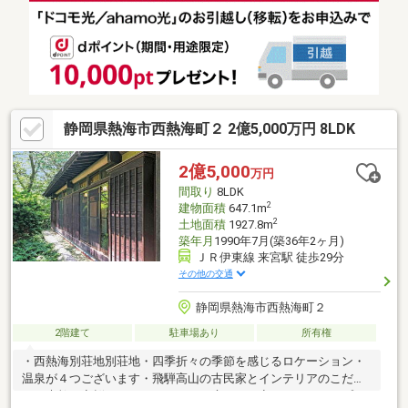
静岡県熱海市西熱海町２ 2億5,000万円 8LDK
2億5,000
万円
間取り
8LDK
2
建物面積
647.1m
2
土地面積
1927.8m
築年月
1990年7月(築36年2ヶ月)
ＪＲ伊東線 来宮駅 徒歩29分
その他の交通
静岡県熱海市西熱海町２
2階建て
駐車場あり
所有権
・西熱海別荘地別荘地・四季折々の季節を感じるロケーション・
温泉が４つございます・飛騨高山の古民家とインテリアのこだわ
りが素敵・夜桜がとてもキレイなお庭です・夜のライトアップが