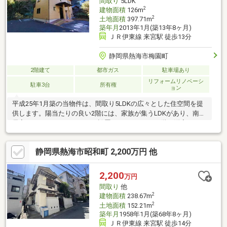
間取り
5LDK
2
建物面積
126m
2
土地面積
397.71m
築年月
2013年1月(築13年8ヶ月)
ＪＲ伊東線 来宮駅 徒歩13分
静岡県熱海市梅園町
2階建て
都市ガス
駐車場あり
リフォームリノベーシ
駐車3台
所有権
ョン
平成25年1月築の当物件は、間取り5LDKの広々とした住空間を提
供します。陽当たりの良い2階には、家族が集うLDKがあり、南側
居室にはワイドバルコニーが設置されています。1階の洋室にはミ
ニキッチンが備わっており、独立した生活空間としても利用可能
です。各部屋には収納スペースが充実しており、整理整頓がしや
静岡県熱海市昭和町 2,200万円 他
すい設計です。南側にはガーデニングスペースがあり、趣味の時
間を楽しむことができます。静寂な立地に位置し、落ち着いた生
活環境を求める方に最適な物件です。
2,200
万円
間取り
他
2
建物面積
238.67m
2
土地面積
152.21m
築年月
1958年1月(築68年8ヶ月)
ＪＲ伊東線 来宮駅 徒歩14分