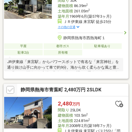
間取り
3DK
2
建物面積
86.39m
2
土地面積
261.05m
築年月
1969年6月(築57年3ヶ月)
ＪＲ伊東線 来宮駅 徒歩25分
その他の交通
静岡県熱海市西熱海町１
平屋
都市ガス
駐車場あり
駐車2台
所有権
JR伊東線「来宮駅」からパワースポットで有名な「来宮神社」を
通り抜け山手に向かって車で約9分。海から吹く柔らかな風と豊か
な緑のある閑静な住宅地。野鳥の囀りを聞き、季節の移ろいを楽
しみながらのウォーキングなど、気持ちの良い一日を過ごせそう
な立地。近くには四季折々の花やアスレッチを楽しめる「姫の沢
静岡県熱海市青葉町 2,480万円 2SLDK
公園」、紅葉や梅で有名な「熱海梅園」、ゴルフ場など周辺には
観光スポットやレジャー施設が点在しています。
2,480
万円
間取り
2SLDK
2
建物面積
103.5m
2
土地面積
224.81m
築年月
2008年2月(築18年7ヶ月)
ＪＲ伊東線 来宮駅 バス25分/「団