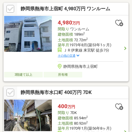
静岡県熱海市上宿町 4,980万円 ワンルーム
4,980
万円
間取り
ワンルーム
2
建物面積
189m
2
土地面積
72.72m
築年月
1973年8月(築53年1ヶ月)
ＪＲ伊東線 来宮駅 徒歩7分
その他の交通
静岡県熱海市上宿町
3階建て以上
所有権
静岡県熱海市水口町 400万円 7DK
400
万円
間取り
7DK
2
建物面積
85.94m
2
土地面積
80.92m
築年月
1970年1月(築56年8ヶ月)