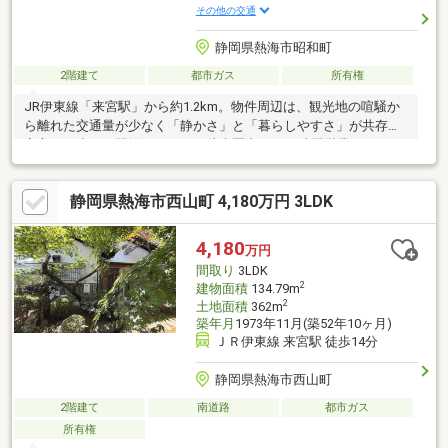
その他の交通
静岡県熱海市昭和町
2階建て
都市ガス
所有権
JR伊東線「来宮駅」から約1.2km。物件周辺は、観光地の喧騒か
ら離れた交通量が少なく「静かさ」と「暮らしやすさ」が共存し
安心して歩ける閑静なエリア。徒歩圏内には24時間営業のスーパ
ーや商店街が揃い、日々の買い物に不自由することはありませ
ん。さらに、地域医療の中核を担う「熱海所記念病院」も至近。
静岡県熱海市西山町 4,180万円 3LDK
万が一の際にも安心できる体制が、日々の生活に大きなゆとりを
もたらします。●建蔽率超過
4,180
万円
間取り
3LDK
2
建物面積
134.79m
2
土地面積
362m
築年月
1973年11月(築52年10ヶ月)
ＪＲ伊東線 来宮駅 徒歩14分
静岡県熱海市西山町
2階建て
南道路
都市ガス
所有権