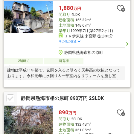
公園」と余暇の散策に困らない立地。別荘地内にゴルフ場もある
1,880
万円
のでゴルフ好きの方には嬉しいゴルフ三昧！現在は貸別荘として
間取り
4LDK
稼働中なので利回りの事業用としてもご自身の別荘としても資産
2
建物面積
155.32m
価値の高い物件です
2
土地面積
148.67m
築年月
1999年7月(築27年2ヶ月)
ＪＲ伊東線 来宮駅 徒歩35分
その他の交通
静岡県熱海市相の原町
2階建て
所有権
建物は平成11年築で、玄関を入ると明るく天井高の吹抜となって
おります。令和元年に水回り＆一部室内をリフォームを施し室内
外程度良好です。主採光部は南向きで、全居室２面採光で約19帖
のLDKは明るく陽光が心地良く室内に差し込みます。２階には一
面広いバルコニーを設け、沢山の洗濯物も一度に干せてしまうの
静岡県熱海市相の原町 890万円 2SLDK
もいいですね。３階には約21.0帖のフリースペースがあるので物
置としての利用や趣味のお部屋として多目的に利用可能です。ま
た間数も多いのでファミリー層にお勧めです
890
万円
間取り
2SLDK
2
建物面積
132.48m
2
土地面積
351.85m