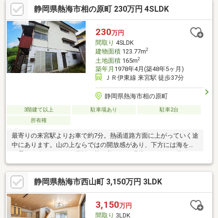
静岡県熱海市相の原町 230万円 4SLDK
230
万円
間取り
4SLDK
2
建物面積
123.77m
2
土地面積
165m
築年月
1978年4月(築48年5ヶ月)
ＪＲ伊東線 来宮駅 徒歩37分
静岡県熱海市相の原町
3階建て以上
駐車場あり
駐車2台
所有権
最寄りの来宮駅よりお車で約7分。熱函道路方面に上がっていく途
中にあります。山の上ならではの開放感があり、下方には海を望
む景色も楽しめます。周辺は落ち着いた住環境で、静かに暮らし
たい方やセカンドハウスをお探しの方にもおすすめです。建物は
昭和53年築。１階部分は当初駐車場として計画されていました
静岡県熱海市西山町 3,150万円 3LDK
が、家族構成の変化に伴い売主様が居室へ改装しており、一部未
登記部分があります。室内は床やクロスをはじめ全体的に経年劣
化が見られ、大規模なリフォーム委が必要な状態です。そのため
3,150
万円
ご自身のお好みに合わせて自由にリノベーションしたい方やDIYが
間取り
3LDK