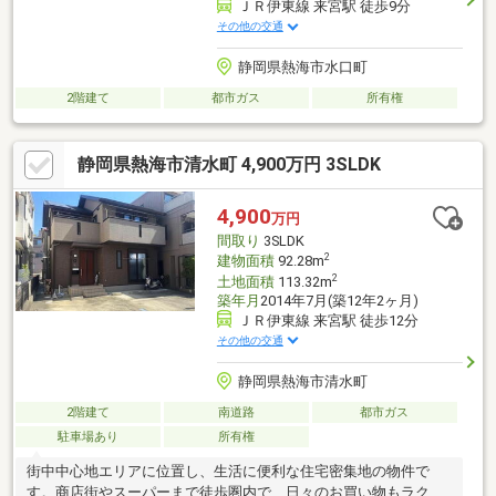
ＪＲ伊東線 来宮駅 徒歩9分
その他の交通
静岡県熱海市水口町
2階建て
都市ガス
所有権
静岡県熱海市清水町 4,900万円 3SLDK
4,900
万円
間取り
3SLDK
2
建物面積
92.28m
2
土地面積
113.32m
築年月
2014年7月(築12年2ヶ月)
ＪＲ伊東線 来宮駅 徒歩12分
その他の交通
静岡県熱海市清水町
2階建て
南道路
都市ガス
駐車場あり
所有権
街中中心地エリアに位置し、生活に便利な住宅密集地の物件で
す。商店街やスーパーまで徒歩圏内で、日々のお買い物もラクラ