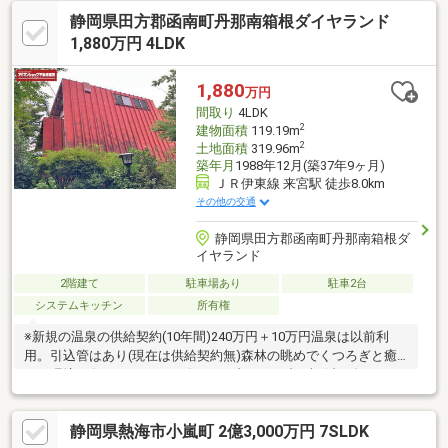
ーションできる魅力があります。裏手には現在趣味のお家として
静岡県田方郡函南町丹那南箱根ダイヤランド
活用されている建物があり、多彩な使い方が楽しめます。広大な
菜園やガーデニングスペースも備え、家庭菜園やアウトドアライ
1,880万円 4LDK
フも満喫できます。静かな環境で充実した暮らしを叶えたい方に
最適の物件です。
1,880
万円
間取り
4LDK
2
建物面積
119.19m
2
土地面積
319.96m
築年月
1988年12月(築37年9ヶ月)
ＪＲ伊東線 来宮駅 徒歩8.0km
その他の交通
静岡県田方郡函南町丹那南箱根ダ
イヤランド
2階建て
駐車場あり
駐車2台
システムキッチン
所有権
※新規の温泉の供給契約(10年間)240万円＋10万円温泉は以前利
用。引込管はあり(現在は供給契約無)森林の眺めでくつろぎと癒
しの環境♪《Life information》・セブンイレブン南箱根ダイヤラ
ンド店…車で2分(約600m)・丹那小…車で8分(約3140m)・函南中…
車で24分(約9450m)■函南駅行き 自主運行バス『向山』停歩約3分
静岡県熱海市小嵐町 2億3,000万円 7SLDK
■浄化槽保守点検費：年8360円（税込）※単独浄化槽の場合 ■丹