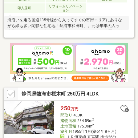
リフォームリノベーシ
即入居可
ョン
海沿いを走る国道135号線から入ってすぐの市街エリアにありな
がら緑も多い閑静な住宅地「熱海市和田町」。元は年季の入った
建物でしたが、2021年に全面的にリフォームを行った綺麗な2階
建です。徒歩3分ほどで行けるドラッグストア「セイジョー」では
日用品や食品も扱っており生活便も良好。海までもすぐに出られ
ますのでレジャーの拠点としてもおすすめできる物件です。すぐ
近くに月極駐車場があります（10000円/月）
静岡県熱海市桜木町 250万円 4LDK
250
万円
間取り
4LDK
2
建物面積
234.59m
2
土地面積
175.39m
築年月
1965年1月(築61年8ヶ月)
ＪＲ伊東線 来宮駅 徒歩26分