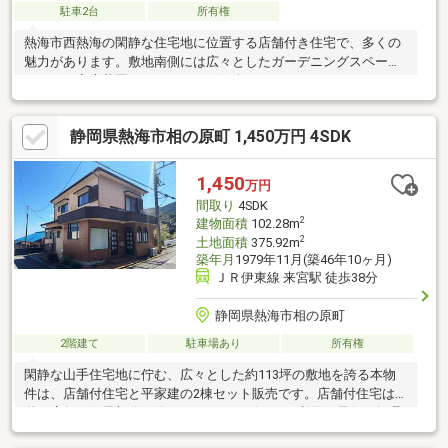
駐車2台
所有権
熱海市西熱海の閑静な住宅地に位置する店舗付き住宅で、多くの
魅力があります。敷地南側には広々としたガーデニングスペース
があり、家庭菜園やガーデニングを楽しむのにぴったりです。JR
伊東線の来宮駅から約2.8kmとアクセスが良く、静かな中にも交
通の便利さが魅力です。2階からは山間を通し相模湾を遠望でき、
静岡県熱海市相の原町 1,450万円 4SDK
四季折々の自然美を堪能できます。さらに、近隣にはゴルフ場も
あり、ゴルフ愛好者にとっては利便性の良い立地です。この物件
は住居としてだけでなく、店舗としての利用も可能で、多様なラ
1,450
万円
イフスタイルに対応します。
間取り
4SDK
2
建物面積
102.28m
2
土地面積
375.92m
築年月
1979年11月(築46年10ヶ月)
ＪＲ伊東線 来宮駅 徒歩38分
静岡県熱海市相の原町
2階建て
駐車場あり
所有権
閑静な山手住宅地に佇む、広々とした約113坪の敷地を誇る本物
件は、店舗付住宅と平家建の2棟セット販売です。店舗付住宅は1
階が店舗と住居部分に分かれており、ビジネス利用と居住を無理
なく両立可能。室内には手入れが必要ですが、自分好みにリノベ