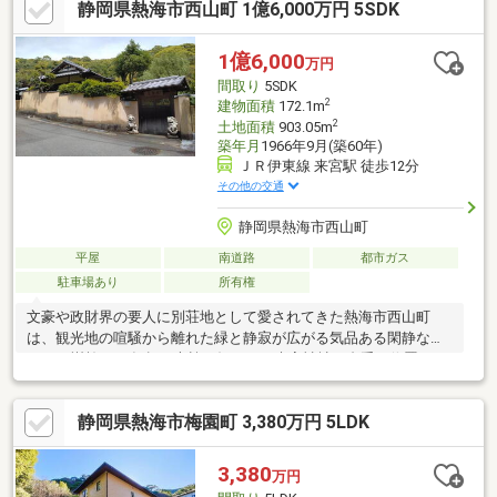
静岡県熱海市西山町 1億6,000万円 5SDK
引き込みも手続き次第で可能。駐車スペースも1台分完備されてお
り、ビジネスと居住の利便性を兼ね備えた物件です。多様なニー
ズに応える物件です
1億6,000
万円
間取り
5SDK
2
建物面積
172.1m
2
土地面積
903.05m
築年月
1966年9月(築60年)
ＪＲ伊東線 来宮駅 徒歩12分
その他の交通
静岡県熱海市西山町
平屋
南道路
都市ガス
駐車場あり
所有権
文豪や政財界の要人に別荘地として愛されてきた熱海市西山町
は、観光地の喧騒から離れた緑と静寂が広がる気品ある閑静なエ
リア。樹齢2100年超の大楠で知られる来宮神社の裏手に位置し、
厳かな自然のエネルギーを感じられます。すり鉢状の地形を活か
した高台のため陽当たりがよく、心地よい風が通り抜けるプライ
静岡県熱海市梅園町 3,380万円 5LDK
ベート空間です。また、JR伊東線「来宮」駅まで徒歩圏内という
高い利便性を誇り、新幹線が止まる「熱海駅」へも車で１０分圏
内と近くゲストを招く際にも大変スムーズです。
3,380
万円