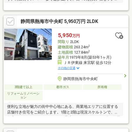
ク。平成26年築のハウスメーカー施工で、3LDKに加え納戸付きの
ゆとりある間取りはファミリー層に特におすすめ。また手続き次
第で市営温泉が引込み可能です。駐車スペースも車種によります
静岡県熱海市中央町 5,950万円 2LDK
が最大3台まで可能です。主採光が南向き、さらに2面採光で明る
く開放感のある住空間を実現。また、環境に優しい太陽光発電シ
ステムも備えており、光熱費の節約も見込めます。便利で快適な
5,950
万円
暮らしを叶える、魅力的な住まいです
間取り
2LDK
2
建物面積
263.24m
2
土地面積
127.84m
築年月
1973年8月(築53年1ヶ月)
ＪＲ伊東線 来宮駅 徒歩12分
その他の交通
静岡県熱海市中央町
3階建て以上
都市ガス
所有権
リフォームリノベーシ
ョン
便利な立地が魅力の街中中心地にある、商業地エリアに位置する
店舗付き住宅をご紹介します。1階と2階は現況スケルトンで、飲
食店やリラクゼーションサロンに最適なスペースです。3階の住居
部分は令和6年7月にフルリノベーション済で、LDK＆寝室は床暖
房が完備され快適な生活空間を提供します。さらに、市営温泉の