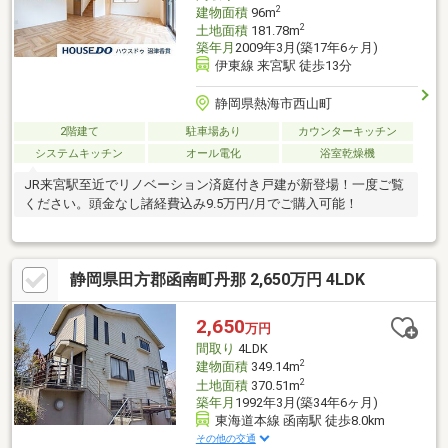
お好きな方におすすめの物件です。※建物は登記上は2階建となっ
2
建物面積
96m
ております。
2
土地面積
181.78m
築年月
2009年3月(築17年6ヶ月)
伊東線 来宮駅 徒歩13分
静岡県熱海市西山町
2階建て
駐車場あり
カウンターキッチン
システムキッチン
オール電化
浴室乾燥機
JR来宮駅至近でリノベーション済庭付き戸建が新登場！一度ご覧
ください。頭金なし諸経費込み9.5万円/月でご購入可能！
静岡県田方郡函南町丹那 2,650万円 4LDK
2,650
万円
間取り
4LDK
2
建物面積
349.14m
2
土地面積
370.51m
築年月
1992年3月(築34年6ヶ月)
東海道本線 函南駅 徒歩8.0km
その他の交通