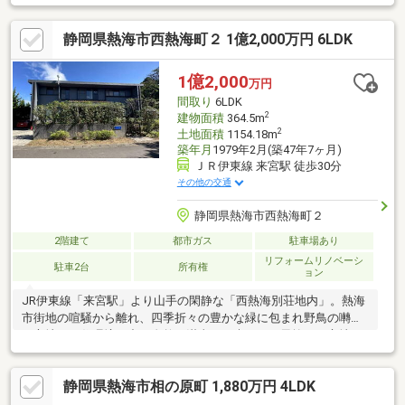
素敵な庭園・源泉が出ます！
静岡県熱海市西熱海町２ 1億2,000万円 6LDK
1億2,000
万円
間取り
6LDK
2
建物面積
364.5m
2
土地面積
1154.18m
築年月
1979年2月(築47年7ヶ月)
ＪＲ伊東線 来宮駅 徒歩30分
その他の交通
静岡県熱海市西熱海町２
2階建て
都市ガス
駐車場あり
リフォームリノベーシ
駐車2台
所有権
ョン
JR伊東線「来宮駅」より山手の閑静な「西熱海別荘地内」。熱海
市街地の喧騒から離れ、四季折々の豊かな緑に包まれ野鳥の囀り
が心地よい住環境の中、自然を満喫でき爽やかな風抜ける立地。
駅周辺には熱海の名所の代表地として、多種多彩な品種の梅が植
樹される「熱海梅園」、有名な大楠の木のあるパワースポット
静岡県熱海市相の原町 1,880万円 4LDK
「来宮神社」、ツツジなどの花木から野草が豊富にありマイナス
イオンを存分に浴びれ、アスレチック＆BBQも楽しめる「姫の沢