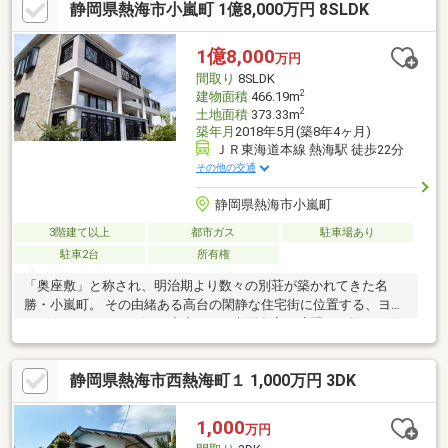
静岡県熱海市小嵐町 1億8,000万円 8SLDK
確保されています。リノベーションにより、自分だけのスタイル
を創り出せるこの物件は、理想の住まいを実現するための貴重な
機会となるのではないでしょうか
1億8,000
万円
間取り
8SLDK
2
建物面積
466.19m
2
土地面積
373.33m
築年月
2018年5月(築8年4ヶ月)
ＪＲ東海道本線 熱海駅 徒歩22分
その他の交通
静岡県熱海市小嵐町
3階建て以上
都市ガス
駐車場あり
駐車2台
所有権
「奥座敷」と称され、明治期より数々の別荘が築かれてきた名
勝・小嵐町。 その由緒ある高台の閑静な住宅街に位置する、ヨー
ロピアンテイストが漂う洗練された大型邸宅。喧騒から離れた静
かな高台でありながら、徒歩圏内にはスーパーやコンビニ、小学
校、各種医療機関が揃うコンパクトで生活至便な立地。また温泉
静岡県熱海市西熱海町１ 1,000万円 3DK
施設「マリンスパ熱海」やサンビーチもほど近く、暮らしの中で
気軽にリゾートの恩恵を享受できます。歴史が育んだ穏やかなコ
ミュニティと治安の良さも魅力です。
1,000
万円