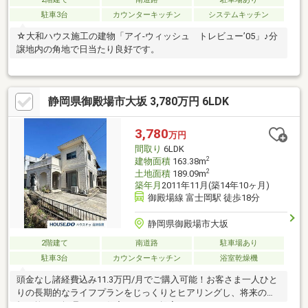
駐車3台
カウンターキッチン
システムキッチン
☆大和ハウス施工の建物「アイ-ウィッシュ トレビュー’05」♪分
譲地内の角地で日当たり良好です。
静岡県御殿場市大坂 3,780万円 6LDK
3,780
万円
間取り
6LDK
2
建物面積
163.38m
2
土地面積
189.09m
築年月
2011年11月(築14年10ヶ月)
御殿場線 富士岡駅 徒歩18分
静岡県御殿場市大坂
2階建て
南道路
駐車場あり
駐車3台
カウンターキッチン
浴室乾燥機
頭金なし諸経費込み11.3万円/月でご購入可能！お客さま一人ひと
りの長期的なライフプランをじっくりとヒアリングし、将来の負
担を抑えた無理のない住宅ローンを提案いたします。