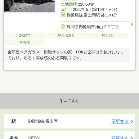
2
土地面積
220.68m
築年月
2007年5月(築19年4ヶ月)
御殿場線 富士岡駅 徒歩31分
静岡県御殿場市神山平２丁目
2階建て
駐車場あり
駐車3台
所有権
全部屋ペアガラス・樹脂サッシの家！LDKと玄関は吹抜けになっ
ており、明るく開放感のある間取りです。
1～14
件
駅
変更する
御殿場線/富士岡
条件
変更する
指定なし