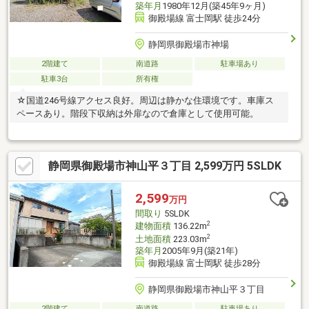
築年月
1980年12月(築45年9ヶ月)
御殿場線 富士岡駅 徒歩24分
静岡県御殿場市神場
2階建て
南道路
駐車場あり
駐車3台
所有権
☆国道246号線アクセス良好。周辺は静かな住環境です。車庫ス
ペースあり。階段下収納は外扉なので倉庫として使用可能。
静岡県御殿場市神山平３丁目 2,599万円 5SLDK
2,599
万円
間取り
5SLDK
2
建物面積
136.22m
2
土地面積
223.03m
築年月
2005年9月(築21年)
御殿場線 富士岡駅 徒歩28分
静岡県御殿場市神山平３丁目
2階建て
南道路
駐車場あり