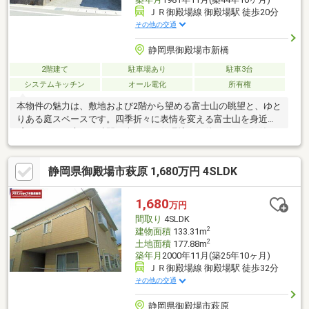
ＪＲ御殿場線 御殿場駅 徒歩20分
その他の交通
静岡県御殿場市新橋
2階建て
駐車場あり
駐車3台
システムキッチン
オール電化
所有権
本物件の魅力は、敷地および2階から望める富士山の眺望と、ゆと
りある庭スペースです。四季折々に表情を変える富士山を身近に
感じながら、庭での時間も楽しめる住環境は、他にはない価値を
生み出します。築年数は経過していますが、リノベーションを行
うことで、住まいの快適性とこのロケーションを最大限に活かす
静岡県御殿場市萩原 1,680万円 4SLDK
ことが可能です。「景色」と「ゆとり」のある暮らしを求める方
におすすめの一邸です。本日内覧可能です。お気軽にお問合せく
ださい。【下記「ネットで見学予約できる日程」より、見学予約
1,680
万円
OK】■平日、祝日問わず、お客様の都合でご予約可能♪【リフォー
間取り
4SLDK
ムの相談に乗らせていただきます！】
2
建物面積
133.31m
2
土地面積
177.88m
築年月
2000年11月(築25年10ヶ月)
ＪＲ御殿場線 御殿場駅 徒歩32分
その他の交通
静岡県御殿場市萩原