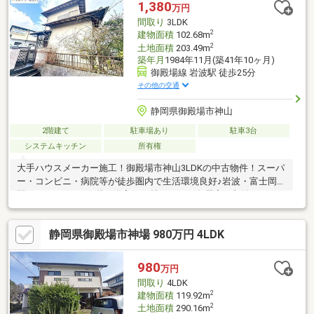
1,380
万円
間取り
3LDK
2
建物面積
102.68m
2
土地面積
203.49m
築年月
1984年11月(築41年10ヶ月)
御殿場線 岩波駅 徒歩25分
その他の交通
静岡県御殿場市神山
2階建て
駐車場あり
駐車3台
システムキッチン
所有権
大手ハウスメーカー施工！御殿場市神山3LDKの中古物件！スーパ
ー・コンビニ・病院等が徒歩圏内で生活環境良好♪岩波・富士岡両
駅のアクセス可！2階の洋室は10帖あって、各居室に収納スペー
スもあります♪
静岡県御殿場市神場 980万円 4LDK
980
万円
間取り
4LDK
2
建物面積
119.92m
2
土地面積
290.16m