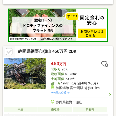
静岡県裾野市須山 450万円 2DK
450
万円
間取り
2DK
2
建物面積
51.75m
2
土地面積
708m
築年月
1978年6月(築48年3ヶ月)
御殿場線 富士岡駅 徒歩8.0km
その他の交通
静岡県裾野市須山
平屋
南道路
所有権