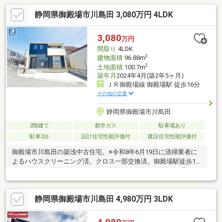
静岡県御殿場市川島田 3,080万円 4LDK
3,080
万円
間取り
4LDK
2
建物面積
96.88m
2
土地面積
100.7m
築年月
2024年4月(築2年5ヶ月)
ＪＲ御殿場線 御殿場駅 徒歩16分
その他の交通
静岡県御殿場市川島田
2階建て
都市ガス
駐車場あり
駐車2台
設計住宅性能評価付
建設住宅性能評価付
御殿場市川島田の築浅中古住宅。※令和8年6月19日に清掃業者に
よるハウスクリーニング済。クロス一部交換済。御殿場駅徒歩16
分、スーパー徒歩8分、コンビニ徒歩8分。毎日の生活を無理なく
こなしやすい立地。築年数も浅く、入居後に大きなメンテナンス
費用がかかりにくい点も魅力。「新築にはこだわらない。でも、
静岡県御殿場市川島田 4,980万円 3LDK
古すぎる家は不安。」そんな方にもおすすめしやすい住まいで
す。共働き世帯や、仕事と生活のバランスを重視したいご夫婦に
もぜひご覧いただきたい一邸。本日内覧可能です。お気軽にお問