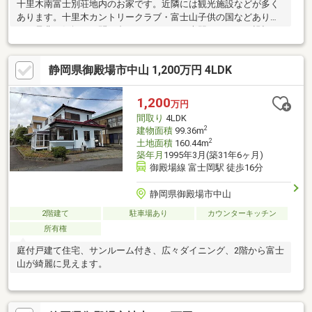
十里木南富士別荘地内のお家です。近隣には観光施設などが多く
あります。十里木カントリークラブ・富士山子供の国などありま
す。是非お気軽にお問い合わせください。専門スタッフが親切丁
寧に対応いたします。
静岡県御殿場市中山 1,200万円 4LDK
1,200
万円
間取り
4LDK
2
建物面積
99.36m
2
土地面積
160.44m
築年月
1995年3月(築31年6ヶ月)
御殿場線 富士岡駅 徒歩16分
静岡県御殿場市中山
2階建て
駐車場あり
カウンターキッチン
所有権
庭付戸建て住宅、サンルーム付き、広々ダイニング、2階から富士
山が綺麗に見えます。