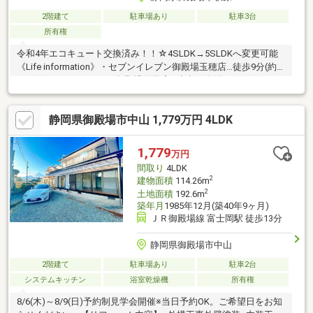
2階建て
駐車場あり
駐車3台
所有権
令和4年エコキュート交換済み！！☆4SLDK→5SLDKへ変更可能
《Life information》・セブンイレブン御殿場玉穂店…徒歩9分(約
710m)・マックスバリュ御殿場原里店…徒歩10分(約730m)・ウエ
ルシア御殿場西店…徒歩10分(約730m)・御殿場市立玉穂小学校…
徒歩21分(約1620m)・御殿場市立原里中学校…徒歩20分(約
静岡県御殿場市中山 1,779万円 4LDK
1600m)■富士急モビリティバス 『ませ口』停より徒歩約3分■玉穂
小・原里中■契約不適合責任：免責■現況渡し
1,779
万円
間取り
4LDK
2
建物面積
114.26m
2
土地面積
192.6m
築年月
1985年12月(築40年9ヶ月)
ＪＲ御殿場線 富士岡駅 徒歩13分
静岡県御殿場市中山
2階建て
駐車場あり
駐車2台
システムキッチン
浴室乾燥機
所有権
8/6(木)～8/9(日)予約制見学会開催※当日予約OK。ご希望日をお知