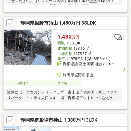
らせください。【リフォーム内容】●外構工事外壁塗装●内装工事
システムキッチン交換、温水洗浄便座トイレ交換、フローリング
上張り、クロス張替え、クッションフロア張替え、建具交換、ク
ローゼット交換、シューズボックス交換、給湯器交換、インター
静岡県裾野市須山 1,480万円 3SLDK
ホン設置、火災警報器設置、照明LED交換【おすすめポイン
ト】・シロアリ防除工事施工後5年間保証・新品の照明器具設置済
なので入居後にすぐに生活が始められます【周辺施設】・富士岡
1,480
万円
小学校400ｍ（徒歩5分）・富士岡中学校1700ｍ（徒歩22分）・マ
間取り
3SLDK
ックスバリ
2
建物面積
128.16m
2
土地面積
1175.37m
築年月
1978年3月(築48年6ヶ月)
御殿場線 富士岡駅 徒歩23.0km
静岡県裾野市須山
2階建て
所有権
近隣には十里木カントリークラブ・富士山子供の国・富士サファ
リパーク・イエティ人口スキ－場・御殿場アウトレットなどの観
光施設があります。
静岡県御殿場市神山 1,380万円 3LDK