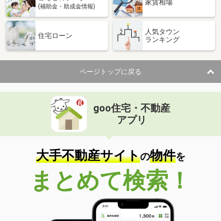
家賃相場
(補助金・助成金情報)
人気タウン
住宅ローン
ランキング
ページトップに戻る
goo住宅・不動産
アプリ
大手不動産サイト
物件
の
を
まとめて検索！