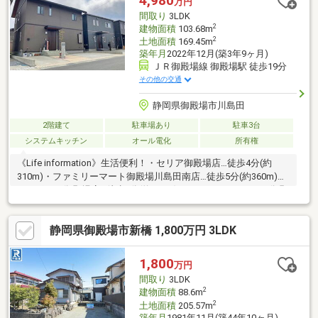
4,980
万円
合せください。※保障継承可。また、網戸、シャッター、カーテ
間取り
3LDK
ンレールは付き。床UVコーティング施工済。
2
建物面積
103.68m
2
土地面積
169.45m
築年月
2022年12月(築3年9ヶ月)
ＪＲ御殿場線 御殿場駅 徒歩19分
その他の交通
静岡県御殿場市川島田
2階建て
駐車場あり
駐車3台
システムキッチン
オール電化
所有権
《Life information》生活便利！・セリア御殿場店…徒歩4分(約
310m)・ファミリーマート御殿場川島田南店…徒歩5分(約360m)・
エスポット御殿場店…徒歩5分(約390m)・フードストアあおき御殿
場店…徒歩8分(約610m)・御殿場市立朝日小学校…徒歩13分(約
1000m)・御殿場市立原里中学校…徒歩18分(約1400m)■富士急行バ
静岡県御殿場市新橋 1,800万円 3LDK
ス 『御殿場南口』停より徒歩約4分■朝日小・原里中■契約不適合
責任：免責■現況渡し
1,800
万円
間取り
3LDK
2
建物面積
88.6m
2
土地面積
205.57m
築年月
1981年11月(築44年10ヶ月)