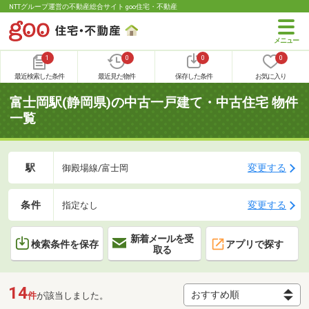
NTTグループ運営の不動産総合サイト goo住宅・不動産
1
0
0
0
最近検索した条件
最近見た物件
保存した条件
お気に入り
富士岡駅(静岡県)の中古一戸建て・中古住宅 物件
一覧
駅
変更する
御殿場線/富士岡
条件
変更する
指定なし
新着メールを受
検索条件を保存
アプリで探す
取る
14
件
が該当しました。