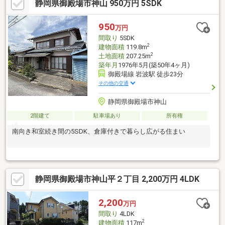
静岡県御殿場市神山 950万円 5SDK
950
万円
間取り
5SDK
2
建物面積
119.8m
2
土地面積
207.25m
築年月
1976年5月(築50年4ヶ月)
御殿場線 岩波駅 徒歩23分
その他の交通
静岡県御殿場市神山
2階建て
駐車場あり
所有権
南向き和室続き間の5SDK、倉庫付きで暮らし広がる住まい
静岡県御殿場市神山平２丁目 2,200万円 4LDK
2,200
万円
間取り
4LDK
2
建物面積
117m