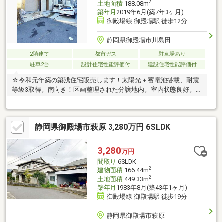
2
土地面積
188.08m
築年月
2019年6月(築7年3ヶ月)
御殿場線 御殿場駅 徒歩12分
静岡県御殿場市川島田
2階建て
都市ガス
駐車場あり
駐車2台
設計住宅性能評価付
建設住宅性能評価付
☆令和元年築の築浅住宅販売します！太陽光＋蓄電池搭載、耐震
等級3取得。南向き！区画整理された分譲地内。室内状態良好。ウ
ォークインクローゼット2ヵ所で大収納。御殿場駅まで徒歩12
分。
静岡県御殿場市萩原 3,280万円 6SLDK
3,280
万円
間取り
6SLDK
2
建物面積
166.44m
2
土地面積
449.33m
築年月
1983年8月(築43年1ヶ月)
御殿場線 御殿場駅 徒歩19分
静岡県御殿場市萩原