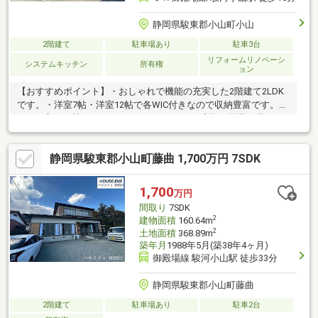
静岡県駿東郡小山町小山
2階建て
駐車場あり
駐車3台
リフォームリノベーシ
システムキッチン
所有権
ョン
【おすすめポイント】・おしゃれで機能の充実した2階建て2LDK
です。・洋室7帖・洋室12帖で各WIC付きなので収納豊富です。・
LDKは広々20帖あり、カウンターキッチンで家族の様子を見なが
らお料理ができます。・ガーデニングや家庭菜園など楽しめるお
庭があります。・成美小学校まで650m（徒歩9分）、小山中学校
静岡県駿東郡小山町藤曲 1,700万円 7SDK
まで400m（徒歩5分）徒歩圏内でお見送りも安心です。【周辺施
設】・セブンイレブン駿東小山店様まで650m（徒歩9分）・マッ
クスバリュエクスプレス小山町店様まで350m（徒歩5分）・ウエ
1,700
万円
ルシア御殿場二枚橋店様まで8500m（車17分）・小山公園まで
間取り
7SDK
450m（徒歩6分）
2
建物面積
160.64m
2
土地面積
368.89m
築年月
1988年5月(築38年4ヶ月)
御殿場線 駿河小山駅 徒歩33分
静岡県駿東郡小山町藤曲
2階建て
駐車場あり
駐車2台