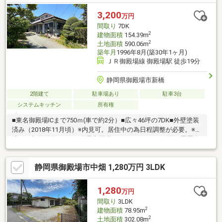
■東側官地に越境あり■現況渡し
3,200
万円
間取り
7DK
2
建物面積
154.39m
2
土地面積
590.06m
築年月
1996年8月(築30年1ヶ月)
ＪＲ御殿場線 御殿場駅 徒歩19分
静岡県御殿場市新橋
2階建て
駐車場あり
駐車3台
システムキッチン
所有権
■東名御殿場ICまで750ｍ(車で約2分）■広々46坪の7DK■外壁塗装
済み（2018年11月頃）※内見可。居住中の為日程調整が必要。※引
渡しは契約後約3カ月の猶予期間必要。※バルコニー雨漏り履歴有
り（2014年修理工事済み）。※過去に井戸があった履歴有り（閉
鎖処理済み）。※敷地内および隣地の樹木越境有り。※物件は現況
静岡県御殿場市中畑 1,280万円 3LDK
渡し。※敷地内に電柱有り。※土地面積に道路後退部分約22㎡が含
まれます。
1,280
万円
間取り
3LDK
2
建物面積
78.95m
2
土地面積
302.08m