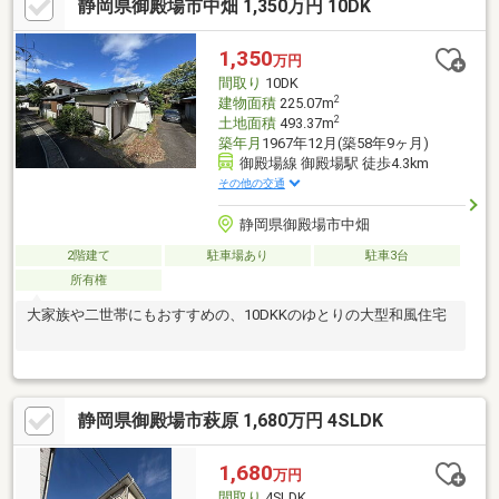
静岡県御殿場市中畑 1,350万円 10DK
1,350
万円
間取り
10DK
2
建物面積
225.07m
2
土地面積
493.37m
築年月
1967年12月(築58年9ヶ月)
御殿場線 御殿場駅 徒歩4.3km
その他の交通
静岡県御殿場市中畑
2階建て
駐車場あり
駐車3台
所有権
大家族や二世帯にもおすすめの、10DKKのゆとりの大型和風住宅
静岡県御殿場市萩原 1,680万円 4SLDK
1,680
万円
間取り
4SLDK