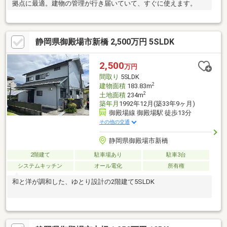
拠点に最適。建物の管理が行き届いていて、すぐに使えます。
静岡県御殿場市新橋 2,500万円 5SLDK
2,500
万円
間取り
5SLDK
2
建物面積
183.83m
2
土地面積
234m
築年月
1992年12月(築33年9ヶ月)
御殿場線 御殿場駅 徒歩13分
その他の交通
静岡県御殿場市新橋
2階建て
駐車場あり
駐車3台
システムキッチン
オール電化
所有権
和と洋が調和した、ゆとり設計の2階建て5SLDK