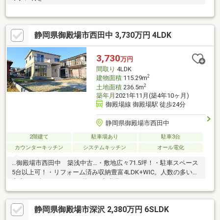
静岡県御殿場市西田中 3,730万円 4LDK
3,730
万円
間取り
4LDK
2
建物面積
115.29m
2
土地面積
236.5m
築年月
2021年11月(築4年10ヶ月)
御殿場線 御殿場駅 徒歩24分
静岡県御殿場市西田中
2階建て
駐車場あり
駐車3台
カウンターキッチン
システムキッチン
オール電化
…御殿場市西田中 築浅中古…・敷地広々71.5坪！・駐車スペース
5台以上可！・リフォーム済み収納豊富4LDK+WIC。人数の多いご
家庭や、車をたくさんお持ちの方必見です！！
静岡県御殿場市深沢 2,380万円 6SLDK