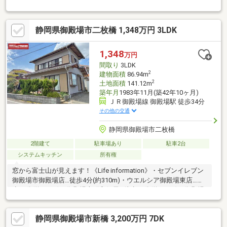
710m)・マックスバリュ御殿場原里店…徒歩10分(約730m)・ウエ
ルシア御殿場西店…徒歩10分(約730m)・御殿場市立玉穂小学校…
徒歩21分(約1620m)・御殿場市立原里中学校…徒歩20分(約
静岡県御殿場市二枚橋 1,348万円 3LDK
1600m)■富士急モビリティバス 『ませ口』停より徒歩約3分■玉穂
小・原里中■契約不適合責任：免責■現況渡し
1,348
万円
間取り
3LDK
2
建物面積
86.94m
2
土地面積
141.12m
築年月
1983年11月(築42年10ヶ月)
ＪＲ御殿場線 御殿場駅 徒歩34分
その他の交通
静岡県御殿場市二枚橋
2階建て
駐車場あり
駐車2台
システムキッチン
所有権
窓から富士山が見えます！《Life information》・セブンイレブン
御殿場市御殿場店…徒歩4分(約310m)・ウエルシア御殿場東店…徒
歩10分(約740m)・御殿場上町郵便局…徒歩11分(約840m)・御殿場
市立東小学校…徒歩13分(約1000m)・御殿場市立御殿場中学校…徒
歩18分(約1400m)■富士急行バス『杉原北』停より徒歩約5分■東
静岡県御殿場市新橋 3,200万円 7DK
小・御殿場中■契約不適合責任：免責■建ぺい率が約5.6㎡オーバー