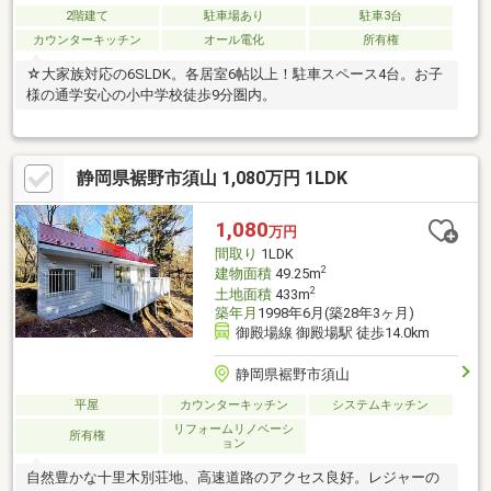
2階建て
駐車場あり
駐車3台
カウンターキッチン
オール電化
所有権
☆大家族対応の6SLDK。各居室6帖以上！駐車スペース4台。お子
様の通学安心の小中学校徒歩9分圏内。
静岡県裾野市須山 1,080万円 1LDK
1,080
万円
間取り
1LDK
2
建物面積
49.25m
2
土地面積
433m
築年月
1998年6月(築28年3ヶ月)
御殿場線 御殿場駅 徒歩14.0km
静岡県裾野市須山
平屋
カウンターキッチン
システムキッチン
リフォームリノベーシ
所有権
ョン
自然豊かな十里木別荘地、高速道路のアクセス良好。レジャーの