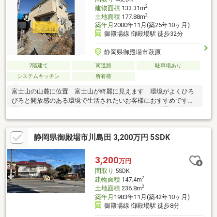
2
建物面積
133.31m
2
土地面積
177.88m
築年月
2000年11月(築25年10ヶ月)
御殿場線 御殿場駅 徒歩32分
静岡県御殿場市萩原
2階建て
南道路
駐車場あり
システムキッチン
所有権
富士山の山麓に位置 富士山が綺麗に見えます 環境がよくひろ
びろと開放感のある環境で生活されたいお客様におすすめです
屋根がステンレス鋼板葺のため半永久的に使用でき綺麗な状態を
維持 購入手続は地元で可
静岡県御殿場市川島田 3,200万円 5SDK
3,200
万円
間取り
5SDK
2
建物面積
147.4m
2
土地面積
236.8m
築年月
1983年11月(築42年10ヶ月)
御殿場線 御殿場駅 徒歩8分