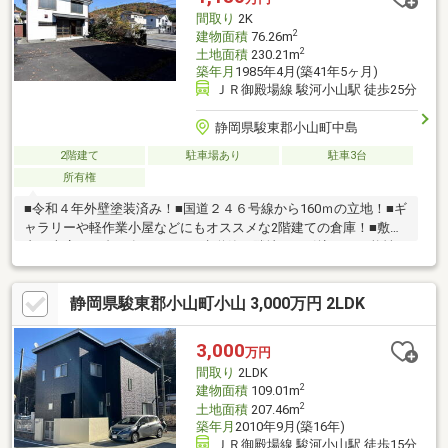
間取り
2K
2
建物面積
76.26m
2
土地面積
230.21m
築年月
1985年4月(築41年5ヶ月)
ＪＲ御殿場線 駿河小山駅 徒歩25分
静岡県駿東郡小山町中島
2階建て
駐車場あり
駐車3台
所有権
■令和４年外壁塗装済み！■国道２４６号線から160ｍの立地！■ギ
ャラリーや軽作業小屋などにもオススメな2階建ての倉庫！■敷地
内に車庫（２台）有ります！※水道管は隣地から引込みの可能性
有り。※物件は現況渡しとなります。※浄化槽設置無し（キッチ
ン・トイレ等ありません）。※間取りは2Kになっていますがキッ
静岡県駿東郡小山町小山 3,000万円 2LDK
チンはありません。
3,000
万円
間取り
2LDK
2
建物面積
109.01m
2
土地面積
207.46m
築年月
2010年9月(築16年)
ＪＲ御殿場線 駿河小山駅 徒歩15分