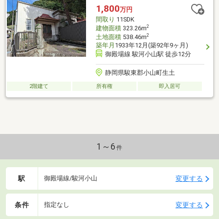
1,800
万円
間取り
11SDK
2
建物面積
323.26m
2
土地面積
538.46m
築年月
1933年12月(築92年9ヶ月)
御殿場線 駿河小山駅 徒歩12分
静岡県駿東郡小山町生土
2階建て
所有権
即入居可
1～6
件
駅
変更する
御殿場線/駿河小山
条件
変更する
指定なし