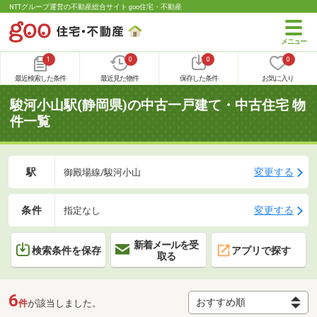
NTTグループ運営の不動産総合サイト goo住宅・不動産
1
0
0
0
最近検索した条件
最近見た物件
保存した条件
お気に入り
駿河小山駅(静岡県)の中古一戸建て・中古住宅 物
件一覧
駅
変更する
御殿場線/駿河小山
条件
変更する
指定なし
新着メールを受
検索条件を保存
アプリで探す
取る
6
件
が該当しました。