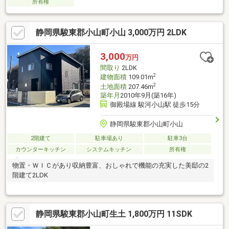
所有権
静岡県駿東郡小山町小山 3,000万円 2LDK
3,000
万円
間取り
2LDK
2
建物面積
109.01m
2
土地面積
207.46m
築年月
2010年9月(築16年)
御殿場線 駿河小山駅 徒歩15分
静岡県駿東郡小山町小山
2階建て
駐車場あり
駐車3台
カウンターキッチン
システムキッチン
所有権
物置・ＷＩＣがあり収納豊富、おしゃれで機能の充実した美邸の2
階建て2LDK
静岡県駿東郡小山町生土 1,800万円 11SDK