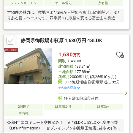
システムキッチン
オール電化
所有権
本物件の魅力は、敷地および2階から望める富士山の眺望と、ゆと
りある庭スペースです。四季折々に表情を変える富士山を身近に
感じながら、庭での時間も楽しめる住環境は、他にはない価値を
生み出します。築年数は経過していますが、リノベーションを行
うことで、住まいの快適性とこのロケーションを最大限に活かす
静岡県御殿場市萩原 1,680万円 4SLDK
ことが可能です。「景色」と「ゆとり」のある暮らしを求める方
におすすめの一邸です。現況でのお引渡しとなるため、リフォー
ムを前提にご検討いただきたい住まいです。間取りや内装、水回
1,680
万円
りなど、ご予算やライフスタイルに合わせた住まいづくりを楽し
間取り
4SLDK
めます。
2
建物面積
133.31m
2
土地面積
177.88m
築年月
2000年11月(築25年10ヶ月)
ＪＲ御殿場線 御殿場駅 徒歩32分
その他の交通
静岡県御殿場市萩原
2階建て
駐車場あり
駐車3台
所有権
令和4年エコキュート交換済み！！☆4SLDK→5SLDKへ変更可能
《Life information》・セブンイレブン御殿場玉穂店…徒歩9分(約