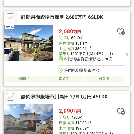
静岡県御殿場市深沢 2,680万円 6SLDK
2,680
万円
間取り
6SLDK
2
建物面積
151.1m
2
土地面積
380.51m
築年月
1982年7月(築44年2ヶ月)
御殿場線 御殿場駅 徒歩38分
静岡県御殿場市深沢
2階建て
南道路
所有権
静岡県御殿場市川島田 2,990万円 4SLDK
2,990
万円
間取り
4SLDK
2
建物面積
118.08m
2
土地面積
199.59m
築年月
2004年6月(築22年3ヶ月)