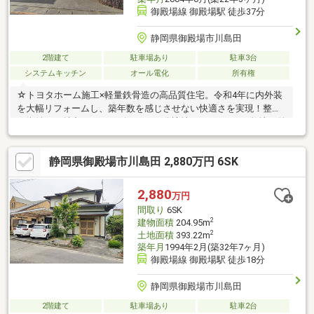
御殿場線 御殿場駅 徒歩37分
静岡県御殿場市川島田
2階建て
駐車場あり
駐車3台
システムキッチン
オール電化
所有権
☆トヨタホーム施工×軽量鉄骨造の高品質住宅。令和4年に内外装
を大幅リフォームし、築年数を感じさせない快適さを実現！整っ
た街並みが魅力のチアーズガーデン分譲地♪ゆとりのある敷地は並
列4台の駐車も可能♪
静岡県御殿場市川島田 2,880万円 6SK
2,880
万円
間取り
6SK
2
建物面積
204.95m
2
土地面積
393.22m
築年月
1994年2月(築32年7ヶ月)
御殿場線 御殿場駅 徒歩18分
静岡県御殿場市川島田
2階建て
駐車場あり
駐車2台