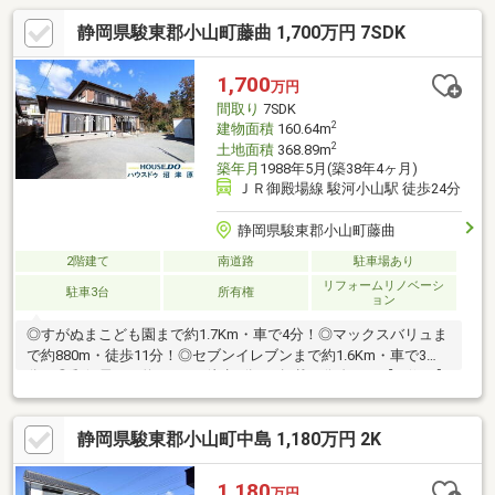
静岡県駿東郡小山町藤曲 1,700万円 7SDK
1,700
万円
間取り
7SDK
2
建物面積
160.64m
2
土地面積
368.89m
築年月
1988年5月(築38年4ヶ月)
ＪＲ御殿場線 駿河小山駅 徒歩24分
静岡県駿東郡小山町藤曲
2階建て
南道路
駐車場あり
リフォームリノベーシ
駐車3台
所有権
ョン
◎すがぬまこども園まで約1.7Km・車で4分！◎マックスバリュま
で約880m・徒歩11分！◎セブンイレブンまで約1.6Km・車で3
分！◎郵便局まで約560m・徒歩7分！※掲載画像右下に【AI修正】
のロゴの付いた画像は、現況家具等有ります。売主様のプライバ
シーに配慮しCG加工により家具等消去した画像となり、現況との
静岡県駿東郡小山町中島 1,180万円 2K
相違がある場合は現況を優先致します。※設備の内容・状況等は
現況を優先致します。
1,180
万円