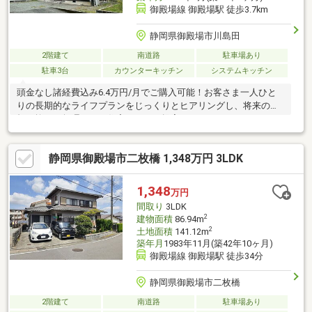
御殿場線 御殿場駅 徒歩3.7km
静岡県御殿場市川島田
2階建て
南道路
駐車場あり
駐車3台
カウンターキッチン
システムキッチン
頭金なし諸経費込み6.4万円/月でご購入可能！お客さま一人ひと
りの長期的なライフプランをじっくりとヒアリングし、将来の負
担を抑えた無理のない住宅ローンを提案いたします。
静岡県御殿場市二枚橋 1,348万円 3LDK
1,348
万円
間取り
3LDK
2
建物面積
86.94m
2
土地面積
141.12m
築年月
1983年11月(築42年10ヶ月)
御殿場線 御殿場駅 徒歩34分
静岡県御殿場市二枚橋
2階建て
南道路
駐車場あり