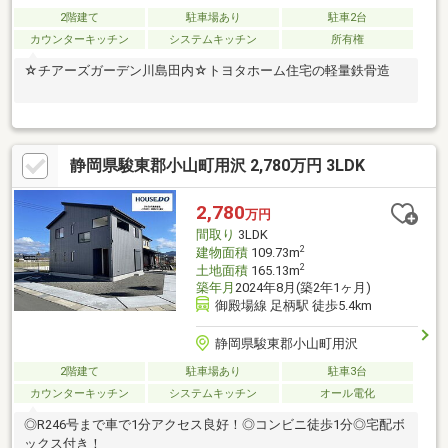
2階建て
駐車場あり
駐車2台
カウンターキッチン
システムキッチン
所有権
☆チアーズガーデン川島田内☆トヨタホーム住宅の軽量鉄骨造
静岡県駿東郡小山町用沢 2,780万円 3LDK
2,780
万円
間取り
3LDK
2
建物面積
109.73m
2
土地面積
165.13m
築年月
2024年8月(築2年1ヶ月)
御殿場線 足柄駅 徒歩5.4km
静岡県駿東郡小山町用沢
2階建て
駐車場あり
駐車3台
カウンターキッチン
システムキッチン
オール電化
◎R246号まで車で1分アクセス良好！◎コンビニ徒歩1分◎宅配ボ
ックス付き！