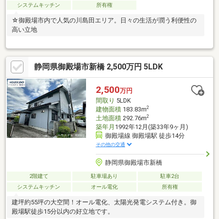
システムキッチン
所有権
☆御殿場市内で人気の川島田エリア。日々の生活が潤う利便性の
高い立地
静岡県御殿場市新橋 2,500万円 5LDK
2,500
万円
間取り
5LDK
2
建物面積
183.83m
2
土地面積
292.76m
築年月
1992年12月(築33年9ヶ月)
御殿場線 御殿場駅 徒歩14分
その他の交通
静岡県御殿場市新橋
2階建て
駐車場あり
駐車2台
システムキッチン
オール電化
所有権
建坪約55坪の大空間！オール電化、太陽光発電システム付き。御
殿場駅徒歩15分以内の好立地です。