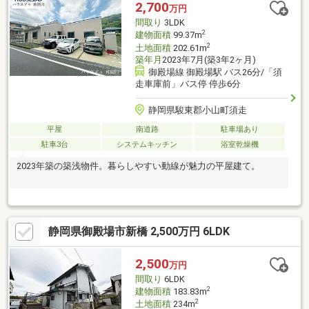
2,700
万円
間取り
3LDK
2
建物面積
99.37m
2
土地面積
202.61m
築年月
2023年7月(築3年2ヶ月)
御殿場線 御殿場駅 バス26分/「須
走車庫前」バス停 停歩6分
静岡県駿東郡小山町須走
平屋
南道路
駐車場あり
駐車3台
システムキッチン
浴室乾燥機
2023年築の築浅物件。暮らしやすい動線が魅力の平屋建て。
静岡県御殿場市新橋 2,500万円 6LDK
2,500
万円
間取り
6LDK
2
建物面積
183.83m
2
土地面積
234m