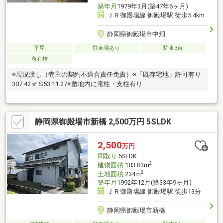
築年月
1979年3月(築47年6ヶ月)
ＪＲ御殿場線 御殿場駅 徒歩5.4km
静岡県御殿場市中畑
平屋
駐車場あり
駐車3台
所有権
※現況渡し（売主の契約不適合責任免責）※「既存宅地」許可有り
307.42㎡ S53.11.27※敷地内に電柱・支柱有り
静岡県御殿場市新橋 2,500万円 5SLDK
2,500
万円
間取り
5SLDK
2
建物面積
183.83m
2
土地面積
234m
築年月
1992年12月(築33年9ヶ月)
ＪＲ御殿場線 御殿場駅 徒歩13分
静岡県御殿場市新橋