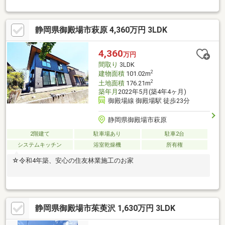
静岡県御殿場市萩原 4,360万円 3LDK
4,360
万円
間取り
3LDK
2
建物面積
101.02m
2
土地面積
176.21m
築年月
2022年5月(築4年4ヶ月)
御殿場線 御殿場駅 徒歩23分
静岡県御殿場市萩原
2階建て
駐車場あり
駐車2台
システムキッチン
浴室乾燥機
所有権
☆令和4年築、安心の住友林業施工のお家
静岡県御殿場市茱萸沢 1,630万円 3LDK