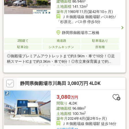
2
建物面積
86.94m
2
土地面積
141.12m
築年月
1983年11月(築42年10ヶ月)
ＪＲ御殿場線 御殿場駅 バス8分/
「杉原北」バス停 停歩5分
静岡県御殿場市二枚橋
2階建て
南道路
駐車場あり
駐車2台
システムキッチン
所有権
◎御殿場プレミアムアウトレットまで約3.5Km・車で10分！◎足
柄スマートICまで約3.3Km・車で8分！◎市立東保育園まで約
1.2Km・車で4分！◎市立御殿場幼稚園まで約1.7Km・車で5分！
◎エブリィビッグデーまで約2.1Km・車で6分！◎セブンイレブン
まで約300m・徒歩4分！◎ウエルシアまで約740m・徒歩10分！◎
静岡県御殿場市川島田 3,080万円 4LDK
広場まで約100m・徒歩2分！※掲載画像右下に【AI修正】のロゴの
付いた画像は、現況家具等有ります。売主様のプライバシーに配
慮しCG加工により家具等消去した画像となり、現況との相違があ
3,080
万円
る場合は現況を優先致します。※設備の内容・状況等は現況を優
間取り
4LDK
先致します。
2
建物面積
96.88m
2
土地面積
100.7m
築年月
2024年4月(築2年5ヶ月)
ＪＲ御殿場線 御殿場駅 徒歩16分
その他の交通