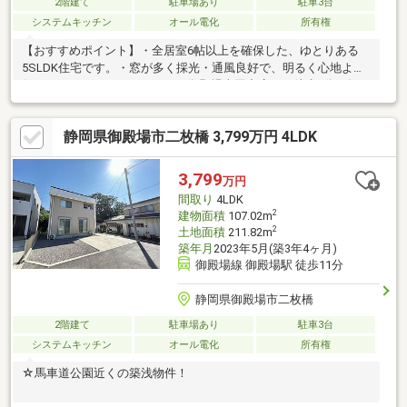
2階建て
駐車場あり
駐車3台
システムキッチン
オール電化
所有権
【おすすめポイント】・全居室6帖以上を確保した、ゆとりある
5SLDK住宅です。・窓が多く採光・通風良好で、明るく心地よい
住まいです。・マックスバリュ御殿場東田中店まで徒歩8分と毎日
のお買い物に便利です。・続き間の本格和室を採用しており、ご
家族の団らんや来客時にも便利です。
静岡県御殿場市二枚橋 3,799万円 4LDK
3,799
万円
間取り
4LDK
2
建物面積
107.02m
2
土地面積
211.82m
築年月
2023年5月(築3年4ヶ月)
御殿場線 御殿場駅 徒歩11分
静岡県御殿場市二枚橋
2階建て
駐車場あり
駐車3台
システムキッチン
オール電化
所有権
☆馬車道公園近くの築浅物件！