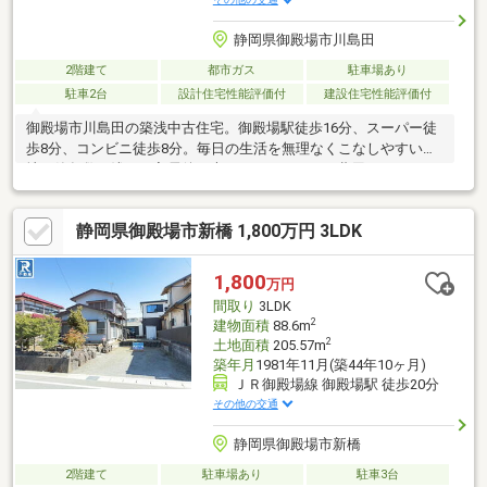
静岡県御殿場市川島田
2階建て
都市ガス
駐車場あり
駐車2台
設計住宅性能評価付
建設住宅性能評価付
御殿場市川島田の築浅中古住宅。御殿場駅徒歩16分、スーパー徒
歩8分、コンビニ徒歩8分。毎日の生活を無理なくこなしやすい立
地。築年数も浅く、入居後に大きなメンテナンス費用がかかりに
くい点も魅力。「新築にはこだわらない。でも、古すぎる家は不
安。」そんな方にもおすすめしやすい住まいです。共働き世帯
静岡県御殿場市新橋 1,800万円 3LDK
や、仕事と生活のバランスを重視したいご夫婦にもぜひご覧いた
だきたい一邸。専門業者によるクリーニングと一部クロスの張替
えを実施。築浅住宅の魅力を活かしながら、気になる部分を整え
1,800
万円
ました。大掛かりなリフォームを前提とせず検討しやすい住まい
間取り
3LDK
です。
2
建物面積
88.6m
2
土地面積
205.57m
築年月
1981年11月(築44年10ヶ月)
ＪＲ御殿場線 御殿場駅 徒歩20分
その他の交通
静岡県御殿場市新橋
2階建て
駐車場あり
駐車3台