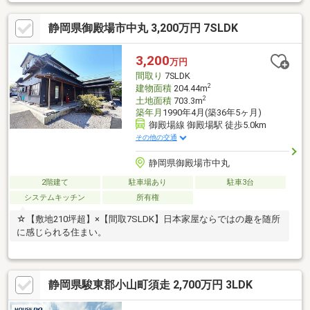
静岡県御殿場市中丸 3,200万円 7SLDK
3,200
万円
間取り
7SLDK
2
建物面積
204.44m
2
土地面積
703.3m
築年月
1990年4月(築36年5ヶ月)
御殿場線 御殿場駅 徒歩5.0km
その他の交通
静岡県御殿場市中丸
2階建て
駐車場あり
駐車3台
システムキッチン
所有権
☆【敷地210坪超】×【間取7SLDK】日本家屋ならではの趣を随所
に感じられる住まい。
静岡県駿東郡小山町須走 2,700万円 3LDK