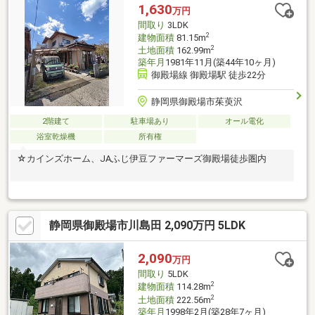
1,630
万円
間取り
3LDK
2
建物面積
81.15m
2
土地面積
162.99m
築年月
1981年11月(築44年10ヶ月)
御殿場線 御殿場駅 徒歩22分
静岡県御殿場市茱萸沢
2階建て
駐車場あり
オール電化
浴室乾燥機
所有権
☆カインズホーム、JAふじ伊豆ファーマーズ御殿場徒歩圏内
静岡県御殿場市川島田 2,090万円 5LDK
2,090
万円
間取り
5LDK
2
建物面積
114.28m
2
土地面積
222.56m
築年月
1998年2月(築28年7ヶ月)