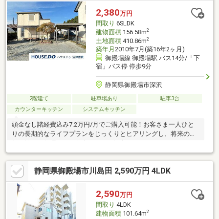
2,380
万円
間取り
6SLDK
2
建物面積
156.58m
2
土地面積
410.86m
築年月
2010年7月(築16年2ヶ月)
御殿場線 御殿場駅 バス14分/「下
宿」バス停 停歩9分
静岡県御殿場市深沢
2階建て
駐車場あり
駐車3台
カウンターキッチン
システムキッチン
頭金なし諸経費込み7.2万円/月でご購入可能！お客さま一人ひと
りの長期的なライフプランをじっくりとヒアリングし、将来の負
担を抑えた無理のない住宅ローンを提案いたします。
静岡県御殿場市川島田 2,590万円 4LDK
2,590
万円
間取り
4LDK
2
建物面積
101.64m