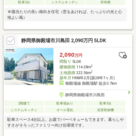
駐車2台
システムキッチン
所有権
☆陽当たりの良い南向き住宅（窓をあければ、たっぷりの光と心
地よい風）
静岡県御殿場市川島田 2,090万円 5LDK
2,090
万円
間取り
5LDK
2
建物面積
114.28m
2
土地面積
222.56m
築年月
1998年2月(築28年7ヶ月)
御殿場線 御殿場駅 徒歩3.7km
静岡県御殿場市川島田
2階建て
駐車場あり
駐車3台
システムキッチン
オール電化
浴室乾燥機
駐車スペース4台以上。お庭でバーベキューもできます。暮らしや
すさがそろったファミリー向け住環境です。