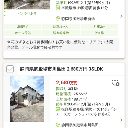
築年月
1992年12月(築33年9ヶ月)
御殿場線 御殿場駅 徒歩12分
パノラマあり
静岡県御殿場市新橋
2階建て
駐車場あり
駐車2台
オール電化
浴室乾燥機
所有権
☆花みずきどおり徒歩圏内！お買い物に便利なエリアです♪太陽
光発電、オール電化で経済的です
静岡県御殿場市川島田 2,680万円 3SLDK
2,680
万円
間取り
3SLDK
2
建物面積
125.66m
2
土地面積
188.71m
築年月
2004年12月(築21年9ヶ月)
御殿場線 御殿場駅 バス14分/「チ
アーズガーデン」バス停 停歩4分
静岡県御殿場市川島田