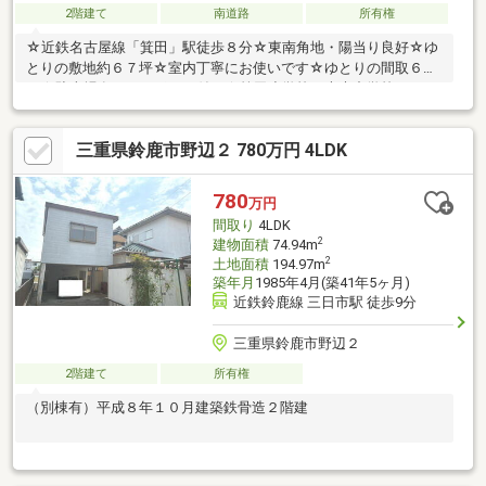
2階建て
南道路
所有権
☆近鉄名古屋線「箕田」駅徒歩８分☆東南角地・陽当り良好☆ゆ
とりの敷地約６７坪☆室内丁寧にお使いです☆ゆとりの間取６Ｄ
Ｋ☆駐車場有（カーポート付）☆箕田小学校・大木中学校
三重県鈴鹿市野辺２ 780万円 4LDK
780
万円
間取り
4LDK
2
建物面積
74.94m
2
土地面積
194.97m
築年月
1985年4月(築41年5ヶ月)
近鉄鈴鹿線 三日市駅 徒歩9分
三重県鈴鹿市野辺２
2階建て
所有権
（別棟有）平成８年１０月建築鉄骨造２階建