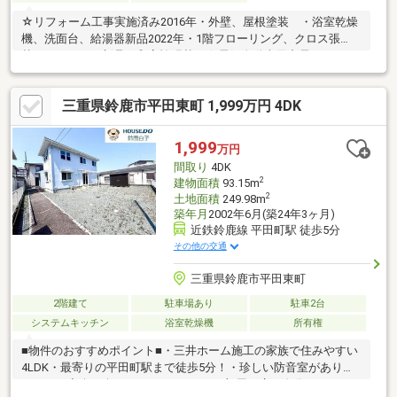
☆リフォーム工事実施済み2016年・外壁、屋根塗装 ・浴室乾燥
機、洗面台、給湯器新品2022年・1階フローリング、クロス張
替 ・キッチン新品・和室襖張替え☆電気自動車用充電コンセン
トあり☆室内大変丁寧にお使いです☆閑静な住宅団地内
三重県鈴鹿市平田東町 1,999万円 4DK
1,999
万円
間取り
4DK
2
建物面積
93.15m
2
土地面積
249.98m
築年月
2002年6月(築24年3ヶ月)
近鉄鈴鹿線 平田町駅 徒歩5分
その他の交通
三重県鈴鹿市平田東町
2階建て
駐車場あり
駐車2台
システムキッチン
浴室乾燥機
所有権
■物件のおすすめポイント■・三井ホーム施工の家族で住みやすい
4LDK・最寄りの平田町駅まで徒歩5分！・珍しい防音室があり思
いっきり音楽を楽しめる♪・1つ1つのお部屋が広く自分スペース