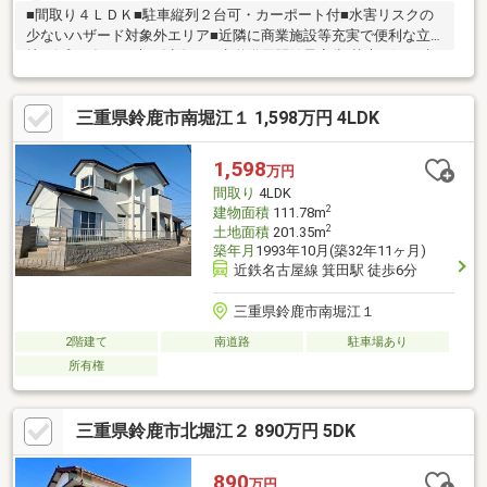
■間取り４ＬＤＫ■駐車縦列２台可・カーポート付■水害リスクの
少ないハザード対象外エリア■近隣に商業施設等充実で便利な立
地※令和９年３月末日以降、下水道供用開始予定(切替未了)※下水
道受益者負担金は買主の負担となります
三重県鈴鹿市南堀江１ 1,598万円 4LDK
1,598
万円
間取り
4LDK
2
建物面積
111.78m
2
土地面積
201.35m
築年月
1993年10月(築32年11ヶ月)
近鉄名古屋線 箕田駅 徒歩6分
三重県鈴鹿市南堀江１
2階建て
南道路
駐車場あり
所有権
三重県鈴鹿市北堀江２ 890万円 5DK
890
万円