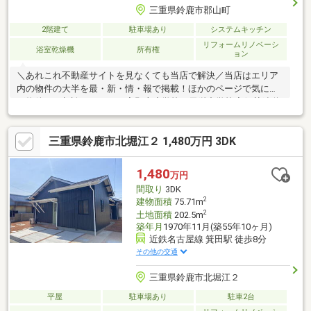
三重県鈴鹿市郡山町
2階建て
駐車場あり
システムキッチン
リフォームリノベーシ
浴室乾燥機
所有権
ョン
＼あれこれ不動産サイトを見なくても当店で解決／当店はエリア
内の物件の大半を最・新・情・報で掲載！ほかのページで気にな
る物件もご相談ください。◆郡山小学校／天栄中学校◆伊勢鉄道/
中瀬古駅まで徒歩約7分◆システムキッチン・オートバス◎◆全
居室南向き・6帖以上でゆったり◆小学校や病院まで徒歩約7分で
三重県鈴鹿市北堀江２ 1,480万円 3DK
子育て世帯も安心※写真をクリックすると、詳細をご覧いただけ
ます。＝＝＝＝＝＝＝＝＝＝＝＝＝＝＝＝＝＝＝＝＝＝《失敗し
ない住宅ローン選び！》豊富な銀行金利情報を持っていますの
1,480
万円
で、お客様の安心ゆとりのある資金計画をご提案できます。＝＝
間取り
3DK
＝＝＝＝＝＝＝＝＝＝＝＝＝＝＝＝＝＝＝＝
2
建物面積
75.71m
2
土地面積
202.5m
築年月
1970年11月(築55年10ヶ月)
近鉄名古屋線 箕田駅 徒歩8分
その他の交通
三重県鈴鹿市北堀江２
平屋
駐車場あり
駐車2台