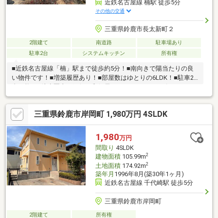
近鉄名古屋線 楠駅 徒歩5分
その他の交通
三重県鈴鹿市長太新町２
2階建て
南道路
駐車場あり
駐車2台
システムキッチン
所有権
■近鉄名古屋線「楠」駅まで徒歩約5分！■南向きで陽当たりの良
い物件です！■増築履歴あり！■部屋数はゆとりの6LDK！■駐車2
台可能！■徒歩圏内に銀行、郵便局、スーパー、コンビニありま
す！
三重県鈴鹿市岸岡町 1,980万円 4SLDK
1,980
万円
間取り
4SLDK
2
建物面積
105.99m
2
土地面積
174.92m
築年月
1996年8月(築30年1ヶ月)
近鉄名古屋線 千代崎駅 徒歩5分
三重県鈴鹿市岸岡町
2階建て
所有権