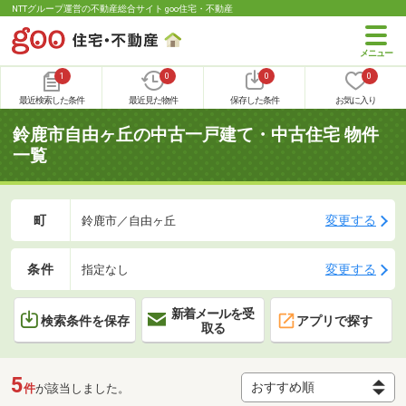
NTTグループ運営の不動産総合サイト goo住宅・不動産
1
0
0
0
最近検索した条件
最近見た物件
保存した条件
お気に入り
鈴鹿市自由ヶ丘の中古一戸建て・中古住宅 物件
一覧
町
変更する
鈴鹿市／自由ヶ丘
条件
変更する
指定なし
新着メールを受
検索条件を保存
アプリで探す
取る
5
件
が該当しました。