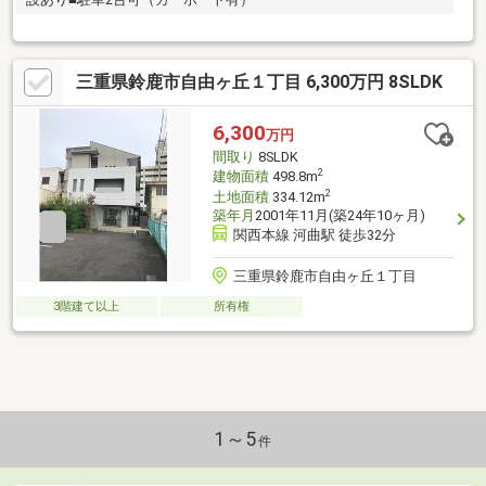
三重県鈴鹿市自由ヶ丘１丁目 6,300万円 8SLDK
6,300
万円
間取り
8SLDK
2
建物面積
498.8m
2
土地面積
334.12m
築年月
2001年11月(築24年10ヶ月)
関西本線 河曲駅 徒歩32分
三重県鈴鹿市自由ヶ丘１丁目
3階建て以上
所有権
1～5
件