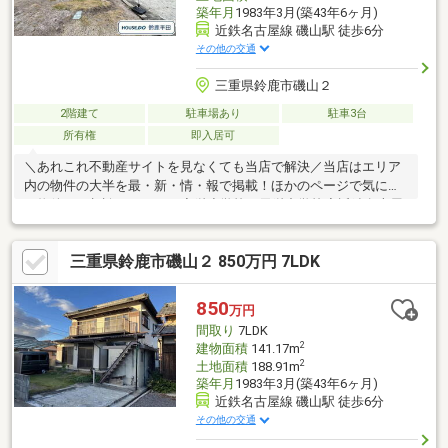
築年月
1983年3月(築43年6ヶ月)
近鉄名古屋線 磯山駅 徒歩6分
その他の交通
三重県鈴鹿市磯山２
2階建て
駐車場あり
駐車3台
所有権
即入居可
＼あれこれ不動産サイトを見なくても当店で解決／当店はエリア
内の物件の大半を最・新・情・報で掲載！ほかのページで気にな
る物件もご相談ください。◆栄小学校／天栄中学校◆近鉄名古屋
線「磯山」駅 徒歩約6分◆即お引渡し可能◆リフォーム相談
OK◆駐車場4台分（車種による）※写真をクリックすると、詳細を
三重県鈴鹿市磯山２ 850万円 7LDK
ご覧いただけます。＝＝＝＝＝＝＝＝＝＝＝＝＝＝＝＝＝＝＝＝
＝＝《平日もご案内可能です♪》地域密着店の私達は、周辺環境、
相場、お得な住宅ローンプランなど丁寧にご案内できます。＝＝
850
万円
＝＝＝＝＝＝＝＝＝＝＝＝＝＝＝＝＝＝＝＝
間取り
7LDK
2
建物面積
141.17m
2
土地面積
188.91m
築年月
1983年3月(築43年6ヶ月)
近鉄名古屋線 磯山駅 徒歩6分
その他の交通