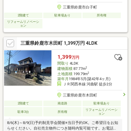
三重県鈴鹿市白子町
2階建て
駐車場あり
所有権
リフォームリノベーシ
ョン
三重県鈴鹿市木田町 1,399万円 4LDK
1,399
万円
間取り
4LDK
2
建物面積
87.77m
2
土地面積
199.79m
築年月
1984年5月(築42年4ヶ月)
ＪＲ関西本線 河曲駅 徒歩2分
三重県鈴鹿市木田町
2階建て
南道路
駐車場あり
リフォームリノベーシ
駐車3台
所有権
ョン
8/6(木)～8/9(日)予約制見学会開催※当日予約OK。ご希望日をお知
らせください。自社売主物件につき随時内覧可能です。お電話か