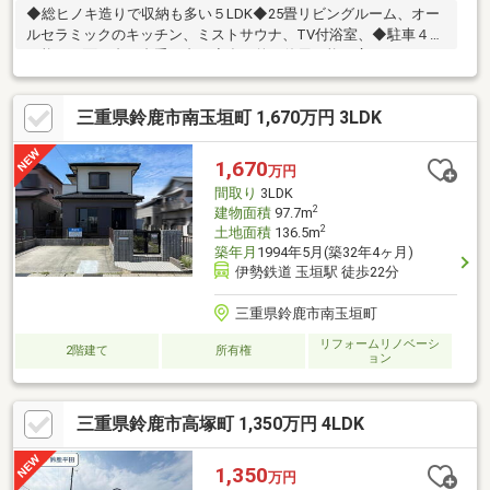
◆総ヒノキ造りで収納も多い５LDK◆25畳リビングルーム、オー
ルセラミックのキッチン、ミストサウナ、TV付浴室、◆駐車４台
可能（正面３台、裏手１台）◆多目的に使用可能な広々フリース
ペース２か所◆ドッグランスペース、ウッドデッキも広め◆リビ
ングは２つに仕切れるアコーディングドアつき◆リビングでガス
三重県鈴鹿市南玉垣町 1,670万円 3LDK
ストーブも使用可能◆イオン（ベルシティ）やアクロスプラザ、
各種病院も近い、住みやすい立地◆２階にもベランダがあり、お
うち全体が光が入りやすく日当たりの良い設計となっています◆
1,670
万円
キッチンの裏手には収納スペース丸ごとパントリーのスペースア
間取り
3LDK
リ◆浴室は熱を逃がさないつくり
2
建物面積
97.7m
2
土地面積
136.5m
築年月
1994年5月(築32年4ヶ月)
伊勢鉄道 玉垣駅 徒歩22分
三重県鈴鹿市南玉垣町
リフォームリノベーシ
2階建て
所有権
ョン
三重県鈴鹿市高塚町 1,350万円 4LDK
1,350
万円