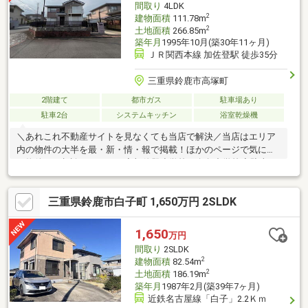
間取り
4LDK
2
建物面積
111.78m
2
土地面積
266.85m
築年月
1995年10月(築30年11ヶ月)
ＪＲ関西本線 加佐登駅 徒歩35分
三重県鈴鹿市高塚町
2階建て
都市ガス
駐車場あり
駐車2台
システムキッチン
浴室乾燥機
＼あれこれ不動産サイトを見なくても当店で解決／当店はエリア
内の物件の大半を最・新・情・報で掲載！ほかのページで気にな
る物件もご相談ください。◆加佐登小学校／白鳥中学校◆駐車2
台可能（カーポート付き）◆浴室暖房乾燥機付き◆対面キッチン
◆ゆとりある南庭※写真をクリックすると、詳細をご覧いただけ
三重県鈴鹿市白子町 1,650万円 2SLDK
ます。＝＝＝＝＝＝＝＝＝＝＝＝＝＝＝＝＝＝＝＝＝＝《失敗し
ない住宅ローン選び！》豊富な銀行金利情報を持っていますの
で、お客様の安心ゆとりのある資金計画をご提案できます。＝＝
1,650
万円
＝＝＝＝＝＝＝＝＝＝＝＝＝＝＝＝＝＝＝＝
間取り
2SLDK
2
建物面積
82.54m
2
土地面積
186.19m
築年月
1987年2月(築39年7ヶ月)
近鉄名古屋線「白子」2.2Ｋｍ