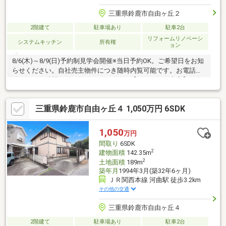
三重県鈴鹿市自由ヶ丘２
2階建て
駐車場あり
駐車2台
リフォームリノベーシ
システムキッチン
所有権
ョン
8/6(木)～8/9(日)予約制見学会開催※当日予約OK。ご希望日をお知
らせください。自社売主物件につき随時内覧可能です。お電話か
メールでご希望日をお知らせください。【リフォーム内容】●耐
震補強工事●標準シロアリ防除工事、クリーニング、鍵交換、雨
漏り点検、設備点検●外構・外装駐車場拡張、屋根塗装、外壁塗
三重県鈴鹿市自由ヶ丘４ 1,050万円 6SDK
装、植栽剪定、庭木伐採●水回りシステムキッチン交換、ユニッ
トバス交換、トイレ交換、洗面化粧台交換●内装間取変更、玄関
扉交換、室内ドア交換、床材上張り、シューズボックス交換、ク
1,050
万円
ロス張替え●その他設備給湯器交換、インターホン設置、火災警
間取り
6SDK
報器設置、照明器具交換
2
建物面積
142.35m
2
土地面積
189m
築年月
1994年3月(築32年6ヶ月)
ＪＲ関西本線 河曲駅 徒歩3.2km
その他の交通
三重県鈴鹿市自由ヶ丘４
2階建て
駐車場あり
駐車2台