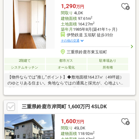
1,290
万円
間取り
4LDK
2
建物面積
97.61m
2
土地面積
164.27m
築年月
1985年8月(築41年1ヶ月)
伊勢鉄道 玉垣駅 徒歩35分
その他の交通
三重県鈴鹿市東玉垣町
2階建て
都市ガス
駐車場あり
システムキッチン
オール電化
所有権
【物件ならでは”推し”ポイント】◆敷地面積164.27㎡（49坪超）
のゆとりある住まい。角地ならではの通風と採光が、心地よい住
環境を力強く保証します。◆オール電化採用の経済的な暮らし。
床下収納などの実用的なスペースが、住空間をすっきり保ちたい
ご家族の願いを実現します。【利便性◎の周辺環境】◆スギ薬局
三重県鈴鹿市岸岡町 1,600万円 4SLDK
まで徒歩7分、ファミリーマートまで徒歩7分。身近な利便施設が
充実しており、日々のちょっとしたお買い物を便利にサポートし
ます。◆2沿線利用可能な立地で、通勤や通学の選択肢が広がる
1,600
万円
住環境。桜の森公園も徒歩圏内にあり、休日のお出かけやリフレ
間取り
4SLDK
ッシュが叶う場所です。
2
建物面積
118.92m
2