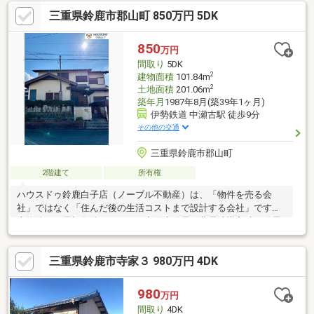
三重県鈴鹿市郡山町 850万円 5DK
850
万円
間取り
5DK
2
建物面積
101.84m
2
土地面積
201.06m
築年月
1987年8月(築39年1ヶ月)
伊勢鉄道 中瀬古駅 徒歩9分
その他の交通
三重県鈴鹿市郡山町
2階建て
所有権
ハウスドゥ鈴鹿白子店（ノーブル不動産）は、「物件を売る会
社」ではなく「住んだ後の生活コストまで設計する会社」です。
本物件では屋根条件をもとに、太陽光発電＋蓄電池導入時の発電
予測や光熱費削減シミュレーションをご提案。太陽光＋蓄電池の
活用により年間約15万～22万円の光熱費削減が期待できます（詳
三重県鈴鹿市寺家３ 980万円 4DK
しくは無料シミュレーションにて試算可能）「太陽の街」は、整
備された良好な住宅地街並みが美しく、落ち着いた住環境・公園
が近く、子どもの遊び場や散歩に便利・計画的な道路配置で、抜
980
万円
け道になりにくく安心・小学校まで徒歩5分・伊勢鉄道「中瀬古」
間取り
4DK