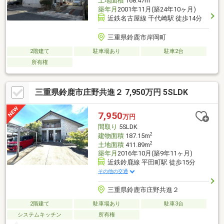
土地面積
168.47m
築年月
2001年11月(築24年10ヶ月)
近鉄名古屋線 千代崎駅 徒歩14分
三重県鈴鹿市岸岡町
2階建て
駐車場あり
駐車2台
所有権
三重県鈴鹿市庄野共進２ 7,950万円 5SLDK
7,950
万円
間取り
5SLDK
2
建物面積
187.15m
2
土地面積
411.89m
築年月
2016年10月(築9年11ヶ月)
近鉄鈴鹿線 平田町駅 徒歩15分
その他の交通
三重県鈴鹿市庄野共進２
2階建て
駐車場あり
駐車3台
システムキッチン
所有権