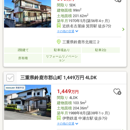
間取り
5DK
2
建物面積
99m
2
土地面積
201.62m
築年月
1970年5月(築56年4ヶ月)
近鉄名古屋線 箕田駅 徒歩7分
その他の交通
三重県鈴鹿市北堀江２
2階建て
駐車場あり
駐車2台
リフォームリノベーシ
所有権
ョン
三重県鈴鹿市郡山町 1,449万円 4LDK
1,449
万円
間取り
4LDK
2
建物面積
103.5m
2
土地面積
204.36m
築年月
1988年8月(築38年1ヶ月)
伊勢鉄道 中瀬古駅 徒歩7分
その他の交通