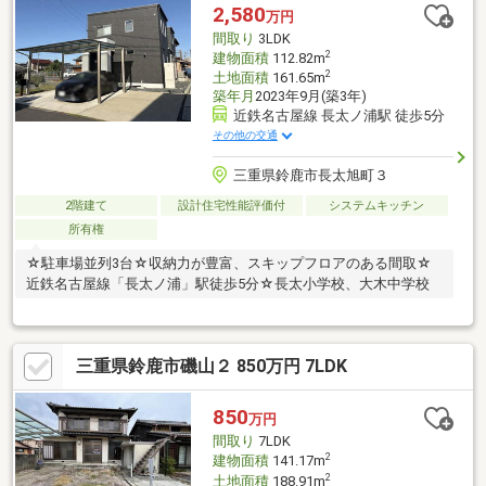
住宅ローンやリフォームのご相談も承ります！
2,580
万円
間取り
3LDK
2
建物面積
112.82m
2
土地面積
161.65m
築年月
2023年9月(築3年)
近鉄名古屋線 長太ノ浦駅 徒歩5分
その他の交通
三重県鈴鹿市長太旭町３
2階建て
設計住宅性能評価付
システムキッチン
所有権
☆駐車場並列3台☆収納力が豊富、スキップフロアのある間取☆
近鉄名古屋線「長太ノ浦」駅徒歩5分☆長太小学校、大木中学校
三重県鈴鹿市磯山２ 850万円 7LDK
850
万円
間取り
7LDK
2
建物面積
141.17m
2
土地面積
188.91m