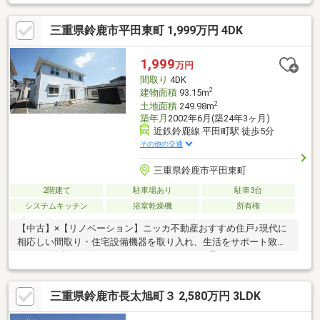
を確保できる・大通りから目立たないので気軽にBBQやお庭遊び
も可能◎・駐車場に入りやすくするための工事も可能！ノーブル
三重県鈴鹿市平田東町 1,999万円 4DK
不動産は、「物件を売る会社」ではなく「住んだ後の生活コスト
まで設計する会社」です。本物件では屋根条件をもとに、太陽光
発電＋蓄電池導入時の発電予測や光熱費削減シミュレーションを
1,999
万円
ご提案。太陽光＋蓄電池の活用により年間約15万～22万円の光熱
間取り
4DK
費削減が期待できます（試算）
2
建物面積
93.15m
2
土地面積
249.98m
築年月
2002年6月(築24年3ヶ月)
近鉄鈴鹿線 平田町駅 徒歩5分
その他の交通
三重県鈴鹿市平田東町
2階建て
駐車場あり
駐車3台
システムキッチン
浴室乾燥機
所有権
【中古】×【リノベーション】ニッカ不動産おすすめ住戸♪現代に
相応しい間取り・住宅設備機器を取り入れ、生活をサポート致し
ます♪不動産ご紹介からリノベーションまで一貫サポートのニッカ
不動産にお任せ下さい！＼＼家具や家電、住宅ローンに組込めま
す／／▼お電話でのご予約、ご質問・お問合せはこちらまで
三重県鈴鹿市長太旭町３ 2,580万円 3LDK
▼TEL：0120-18-7549【通話無料】ニッカ不動産へ！～空家につ
き即日のご案内も可能！～お気兼ねなくお問合せくださいませ。