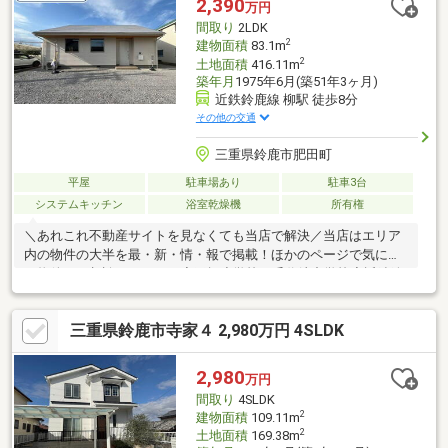
2,390
万円
間取り
2LDK
2
建物面積
83.1m
2
土地面積
416.11m
築年月
1975年6月(築51年3ヶ月)
近鉄鈴鹿線 柳駅 徒歩8分
その他の交通
三重県鈴鹿市肥田町
平屋
駐車場あり
駐車3台
システムキッチン
浴室乾燥機
所有権
＼あれこれ不動産サイトを見なくても当店で解決／当店はエリア
内の物件の大半を最・新・情・報で掲載！ほかのページで気にな
る物件もご相談ください。◆玉垣小学校／千代崎中学校◆近鉄鈴
鹿線/柳駅まで徒歩約8分◆1階のみで移動しやすい◎◆ランドリ
ールーム付きで家事スムーズ◆回遊動線のファミリーCL付き※写
三重県鈴鹿市寺家４ 2,980万円 4SLDK
真をクリックすると、詳細をご覧いただけます。＝＝＝＝＝＝＝
＝＝＝＝＝＝＝＝＝＝＝＝＝＝＝《お問合せからすぐご案内！》
見るだけOK、聞くだけOK。実際に現地を体感してみてくださ
2,980
万円
い。＝＝＝＝＝＝＝＝＝＝＝＝＝＝＝＝＝＝＝＝＝＝
間取り
4SLDK
2
建物面積
109.11m
2
土地面積
169.38m