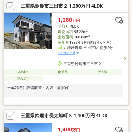
三重県鈴鹿市三日市２ 1,280万円 4LDK
1,280
万円
間取り
4LDK
2
建物面積
95.22m
2
土地面積
186.63m
築年月
1993年3月(築33年6ヶ月)
近鉄鈴鹿線 三日市駅 徒歩5分
その他の交通
三重県鈴鹿市三日市２
2階建て
南道路
所有権
即入居可
平成23年に設備取替・内装工事実施
三重県鈴鹿市長太旭町３ 1,400万円 4LDK
1,400
万円