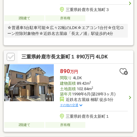
三重県鈴鹿市長太旭町３
2階建て
所有権
☆普通車5台駐車可能☆広々22帖のLDK☆エアコン1台付☆住宅ロ
ーン控除対象物件☆近鉄名古屋線「長太ノ浦」駅徒歩約4分
三重県鈴鹿市長太新町１ 890万円 4LDK
890
万円
間取り
4LDK
2
建物面積
89.42m
2
土地面積
102.84m
築年月
1998年6月(築28年3ヶ月)
近鉄名古屋線 楠駅 徒歩5分
その他の交通
三重県鈴鹿市長太新町１
2階建て
所有権