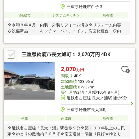
三重県鈴鹿市白子３
2階建て
システムキッチン
所有権
☆令和８年４月 内装、外装リフォーム済み☆リフォーム内容
◇設備新品・・・キッチン、バス、トイレ、洗面化粧台 ◇内
装・・・クロス張替、床張替、スイッチパネル交換、照明器具
（LDK）、 カラーモニター付きドアホン、エア
コン（LDK)、ハウスクリーニング ◇外装・・・外壁塗装
三重県鈴鹿市長太旭町１ 2,070万円 4DK
2,070
万円
間取り
4DK
2
建物面積
123.96m
2
土地面積
679.37m
築年月
1921年1月(築105年8ヶ月)
近鉄名古屋線 長太ノ浦駅 徒歩9分
三重県鈴鹿市長太旭町１
平屋
南道路
所有権
☆近鉄名古屋線「長太ノ浦」駅徒歩９分☆築１００年以上の古民
家☆ゆとりの敷地約２０５坪☆南面道路・陽当り良好☆ゆとりの