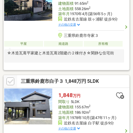
駅まで徒歩圏内
2
建物面積
91.65m
2
土地面積
558.26m
築年月
1970年4月(築56年5ヶ月)
近鉄名古屋線 鼓ヶ浦駅 徒歩9分
その他の交通
三重県鈴鹿市寺家３
平屋
南道路
所有権
☆木造瓦葺平家建と木造瓦葺2階建の２棟付き☆閑静な住宅街
三重県鈴鹿市白子３ 1,848万円 5LDK
1,848
万円
間取り
5LDK
2
建物面積
155.67m
2
土地面積
186.92m
築年月
1978年10月(築47年11ヶ月)
近鉄名古屋線 白子駅 徒歩9分
その他の交通