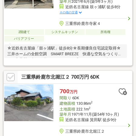
築年月
2021年6月(築5年3ヶ月)
近鉄名古屋線 鼓ヶ浦駅 徒歩8分
その他の交通
三重県鈴鹿市寺家４
2階建て
システムキッチン
所有権
バリアフリー
☆近鉄名古屋線「鼓ヶ浦駅」徒歩8分☆長期優良住宅認定取得☆
三井ホームの全館空調 SMART BREEZE 快適な空気をつくり続
け、高品質の空気が満ちています。☆「MOCX WALL工法」 そ
の空気をまもり続ける高断熱・高気密な構造躯体☆リビング吹き
抜けプラン 明るく、解放感☆収納充実☆室内大変丁寧にお使い
三重県鈴鹿市北堀江２ 700万円 6DK
です☆駐車３台可能☆太陽光発電システム付き
700
万円
間取り
6DK
2
建物面積
130.86m
2
土地面積
222.1m
築年月
1971年11月(築54年10ヶ月)
近鉄名古屋線 箕田駅 徒歩9分
三重県鈴鹿市北堀江２