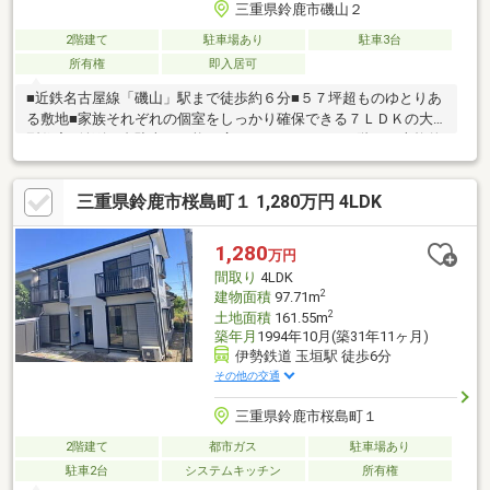
三重県鈴鹿市磯山２
2階建て
駐車場あり
駐車3台
所有権
即入居可
■近鉄名古屋線「磯山」駅まで徒歩約６分■５７坪超ものゆとりあ
る敷地■家族それぞれの個室をしっかり確保できる７ＬＤＫの大
型住宅■並列４台駐車が可能な広いカースペース■１階には本格的
な和室が複数あり、多彩な使い方が可能本物件は、現状の建物を
活かして販売する「現況販売」ですリノベーションによって「理
三重県鈴鹿市桜島町１ 1,280万円 4LDK
想の住まい」へと生まれ変わらせることもできますお問い合わせ
はＬＩＮＥでも受付中！【予約＆初来場でAmazonギフト券3000
円分プレゼント！】※ご来場プレゼント進呈には条件がございま
1,280
万円
す※詳しくはイベント情報をご覧ください※赤色の見学予約ボタン
間取り
4LDK
よりご予約ください
2
建物面積
97.71m
2
土地面積
161.55m
築年月
1994年10月(築31年11ヶ月)
伊勢鉄道 玉垣駅 徒歩6分
その他の交通
三重県鈴鹿市桜島町１
2階建て
都市ガス
駐車場あり
駐車2台
システムキッチン
所有権