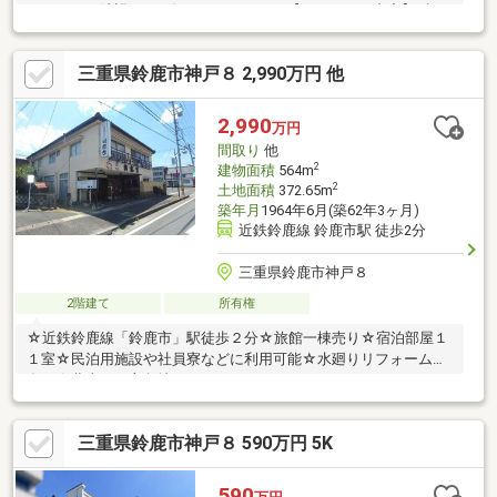
メールでご希望日をお知らせください。【リフォーム内容】●標
準シロアリ防除工事、クリーニング、鍵交換、雨漏り点検、設備
点検●外構・外装駐車場拡張、屋根塗装、外壁塗装、植栽剪定、
三重県鈴鹿市神戸８ 2,990万円 他
庭木伐採●ライフライン浄化槽交換●水回りシステムキッチン交
換、ユニットバス交換、トイレ交換、洗面化粧台交換●内装間取
変更、室内ドア（一部）交換、床材上張り、シューズボックス交
2,990
万円
換、クロス張替え●その他設備インターホン設置、火災警報器設
間取り
他
置、照明器具交換【おす
2
建物面積
564m
2
土地面積
372.65m
築年月
1964年6月(築62年3ヶ月)
近鉄鈴鹿線 鈴鹿市駅 徒歩2分
三重県鈴鹿市神戸８
2階建て
所有権
☆近鉄鈴鹿線「鈴鹿市」駅徒歩２分☆旅館一棟売り☆宿泊部屋１
１室☆民泊用施設や社員寮などに利用可能☆水廻りリフォーム歴
有り☆北東西三方角地
三重県鈴鹿市神戸８ 590万円 5K
590