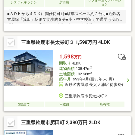
リフォームリノベーシ
システムキッチン
所有権
ョン
■３ＤＫから４ＤＫに間仕切可能■駐車スペース約２台可■近鉄名
古屋線「箕田」駅まで徒歩約８分■小・中学校近くで通学も安心※
昭和５９年１０月増築あり※令和７年４月 内外装リフォーム工
事・外構工事済
三重県鈴鹿市長太栄町２ 1,598万円 4LDK
1,598
万円
間取り
4LDK
2
建物面積
108.47m
2
土地面積
182.96m
築年月
1993年4月(築33年5ヶ月)
近鉄名古屋線 長太ノ浦駅 徒歩8分
三重県鈴鹿市長太栄町２
2階建て
南道路
所有権
三重県鈴鹿市肥田町 2,390万円 2LDK