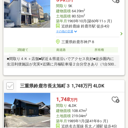
万円
間取り
5K
2
建物面積
64.39m
2
土地面積
80.52m
築年月
1965年10月(築60年11ヶ月)
近鉄鈴鹿線 鈴鹿市駅 徒歩4分
その他の交通
三重県鈴鹿市神戸８
2階建て
南道路
所有権
■間取り４Ｋ＋店舗■駅近＆県道沿いでアクセス良好■徒歩圏内に
生活利便施設が充実※近隣に月極駐車場２台分空きあり（1台5000
円/月）
三重県鈴鹿市長太旭町３ 1,748万円 4LDK
1,748
万円
間取り
4LDK
2
建物面積
108.47m
2
土地面積
219.04m
築年月
1985年1月(築41年8ヶ月)
近鉄名古屋線 長太ノ浦駅 徒歩4分