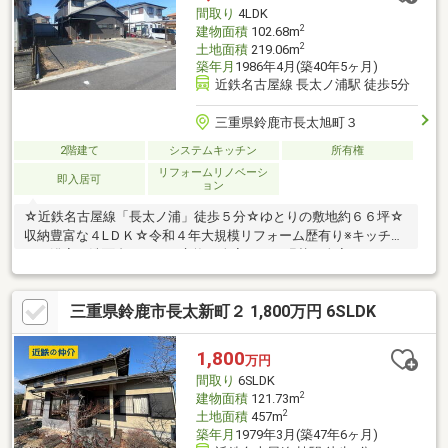
間取り
4LDK
2
建物面積
102.68m
2
土地面積
219.06m
築年月
1986年4月(築40年5ヶ月)
近鉄名古屋線 長太ノ浦駅 徒歩5分
三重県鈴鹿市長太旭町３
2階建て
システムキッチン
所有権
リフォームリノベーシ
即入居可
ョン
☆近鉄名古屋線「長太ノ浦」徒歩５分☆ゆとりの敷地約６６坪☆
収納豊富な４LＤＫ☆令和４年大規模リフォーム歴有り※キッチ
ン・浴室・洗面台・トイレ交換 全室クロス張替・全室フローリ
ング張替 給湯器交換・外壁再塗装☆並列駐車複数台可☆長太小
学校・大木中学校
三重県鈴鹿市長太新町２ 1,800万円 6SLDK
1,800
万円
間取り
6SLDK
2
建物面積
121.73m
2
土地面積
457m
築年月
1979年3月(築47年6ヶ月)