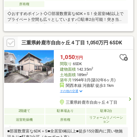
所有権
◇おすすめポイント◇◎部屋数豊富な6DK＋S！全居室6帖以上で
プライベート空間も広々としています♪◎駐車2台可能！突き当り
のお家のため、落ち着いてお車を出し入れできそうです！◎リフ
ォーム相談承ります！お気軽にお問い合わせください。◇周辺環
境◇徒歩15分圏内に買い物施設あり！毎日の生活も快適です！・
三重県鈴鹿市自由ヶ丘４丁目 1,050万円 6SDK
オークワまで徒歩14分(約1100m)・セブンイレブンまで徒歩10分
(約750m)・スギ薬局まで徒歩48分(約3800m)・郵便局まで徒歩5分
(約350m)・三十三銀行まで徒歩4分(約270m)
1,050
万円
間取り
6SDK
2
建物面積
142.35m
2
土地面積
189m
築年月
1994年3月(築32年6ヶ月)
関西本線 河曲駅 徒歩3.1km
その他の交通
三重県鈴鹿市自由ヶ丘４丁目
2階建て
駐車場あり
駐車2台
リフォームリノベーシ
浴室乾燥機
所有権
ョン
■部屋数豊富な6DK＋S■全居室6帖以上■徒歩15分圏内に買い物施
設あり■駐車2台可（カーポート有）