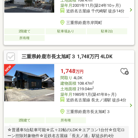
土地面積
168.47m
築年月
2001年11月(築24年10ヶ月)
近鉄名古屋線 千代崎駅 徒歩14分
三重県鈴鹿市岸岡町
2階建て
駐車場あり
駐車2台
所有権
三重県鈴鹿市長太旭町３ 1,748万円 4LDK
1,748
万円
間取り
4LDK
2
建物面積
108.47m
2
土地面積
219.04m
築年月
1985年1月(築41年8ヶ月)
近鉄名古屋線 長太ノ浦駅 徒歩4分
三重県鈴鹿市長太旭町３
2階建て
所有権
☆普通車5台駐車可能☆広々22帖のLDK☆エアコン1台付☆住宅ロ
ーン控除対象物件☆近鉄名古屋線「長太ノ浦」駅徒歩約4分