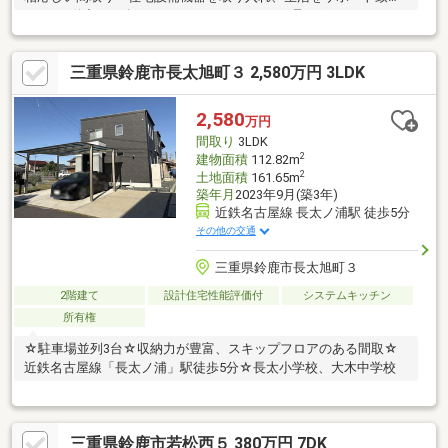
ます♪不動産ご紹介からリノベーションまで一貫サポートのニッカ
不動産にお任せ下さい！＼＼家具や家電、住宅ローンに組込めま
す／／▼お電話でのご予約、ご質問・お問合せはこちらまで
三重県鈴鹿市長太旭町３ 2,580万円 3LDK
▼TEL：0120-18-7549【通話無料】ニッカ不動産へ！～空家につ
き即日のご案内も可能！～お気兼ねなくお問合せくださいませ。
住宅ローンやリフォームのご相談も承ります！
2,580
万円
間取り
3LDK
2
建物面積
112.82m
2
土地面積
161.65m
築年月
2023年9月(築3年)
近鉄名古屋線 長太ノ浦駅 徒歩5分
その他の交通
三重県鈴鹿市長太旭町３
2階建て
設計住宅性能評価付
システムキッチン
所有権
☆駐車場並列3台☆収納力が豊富、スキップフロアのある間取☆
近鉄名古屋線「長太ノ浦」駅徒歩5分☆長太小学校、大木中学校
三重県鈴鹿市若松西５ 380万円 7DK