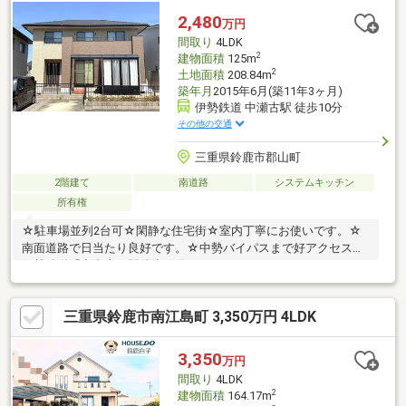
2,480
万円
間取り
4LDK
2
建物面積
125m
2
土地面積
208.84m
築年月
2015年6月(築11年3ヶ月)
伊勢鉄道 中瀬古駅 徒歩10分
その他の交通
三重県鈴鹿市郡山町
2階建て
南道路
システムキッチン
所有権
☆駐車場並列2台可☆閑静な住宅街☆室内丁寧にお使いです。☆
南面道路で日当たり良好です。☆中勢バイパスまで好アクセス☆
伊勢鉄道「中瀬古」駅徒歩10分
三重県鈴鹿市南江島町 3,350万円 4LDK
3,350
万円
間取り
4LDK
2
建物面積
164.17m