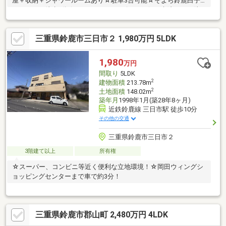
屋＋収納＋シャワールームあり☆駐車3台可能☆そよら鈴鹿白子
イオンまで徒歩6分☆スーパー、コンビニ、銀行、病院すべて徒
歩圏にあります
三重県鈴鹿市三日市２ 1,980万円 5LDK
1,980
万円
間取り
5LDK
2
建物面積
213.78m
2
土地面積
148.02m
築年月
1998年1月(築28年8ヶ月)
近鉄鈴鹿線 三日市駅 徒歩10分
その他の交通
三重県鈴鹿市三日市２
3階建て以上
所有権
☆スーパー、コンビニ等近く便利な立地環境！☆岡田ウィングシ
ョッピングセンターまで車で約3分！
三重県鈴鹿市郡山町 2,480万円 4LDK