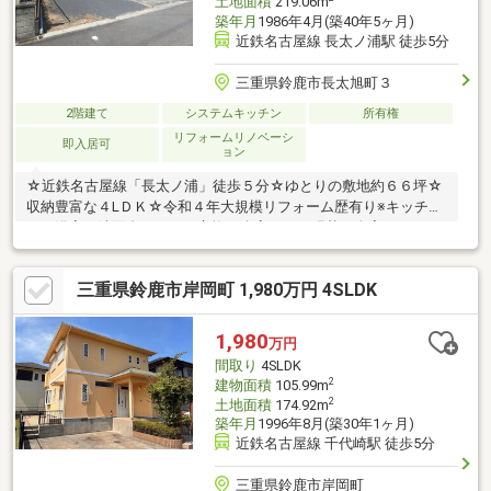
土地面積
219.06m
築年月
1986年4月(築40年5ヶ月)
近鉄名古屋線 長太ノ浦駅 徒歩5分
三重県鈴鹿市長太旭町３
2階建て
システムキッチン
所有権
リフォームリノベーシ
即入居可
ョン
☆近鉄名古屋線「長太ノ浦」徒歩５分☆ゆとりの敷地約６６坪☆
収納豊富な４LＤＫ☆令和４年大規模リフォーム歴有り※キッチ
ン・浴室・洗面台・トイレ交換 全室クロス張替・全室フローリ
ング張替 給湯器交換・外壁再塗装☆並列駐車複数台可☆長太小
学校・大木中学校
三重県鈴鹿市岸岡町 1,980万円 4SLDK
1,980
万円
間取り
4SLDK
2
建物面積
105.99m
2
土地面積
174.92m
築年月
1996年8月(築30年1ヶ月)
近鉄名古屋線 千代崎駅 徒歩5分
三重県鈴鹿市岸岡町