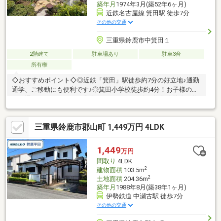
築年月
1974年3月(築52年6ヶ月)
近鉄名古屋線 箕田駅 徒歩7分
その他の交通
三重県鈴鹿市中箕田１
2階建て
駐車場あり
駐車3台
所有権
◇おすすめポイント◇◎近鉄「箕田」駅徒歩約7分の好立地♪通勤
通学、ご移動にも便利です♪◎箕田小学校徒歩約4分！お子様の足
でも通いやすいですね！◎広々6LDK＋S！お車も複数台駐車可能
です！◇周辺環境◇お車でのご移動が便利なエリアです！箕田小
学校徒歩約4分！・マックスバリュまで徒歩25分(約2000m)・ファ
三重県鈴鹿市郡山町 1,449万円 4LDK
ミリーマートまで徒歩14分(約1100m)・ウェルシアまで徒歩17分
(約1300m)・郵便局まで徒歩9分(約650m)・三十三銀行まで徒歩32
分(約2500m)
1,449
万円
間取り
4LDK
2
建物面積
103.5m
2
土地面積
204.36m
築年月
1988年8月(築38年1ヶ月)
伊勢鉄道 中瀬古駅 徒歩7分
その他の交通