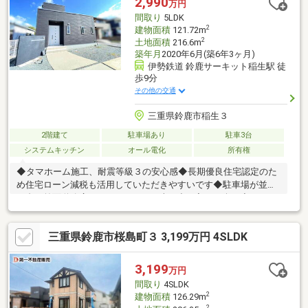
2,990
万円
間取り
5LDK
2
建物面積
121.72m
2
土地面積
216.6m
築年月
2020年6月(築6年3ヶ月)
伊勢鉄道 鈴鹿サーキット稲生駅 徒
歩9分
その他の交通
三重県鈴鹿市稲生３
2階建て
駐車場あり
駐車3台
システムキッチン
オール電化
所有権
◆タマホーム施工、耐震等級３の安心感◆長期優良住宅認定のた
め住宅ローン減税も活用していただきやすいです◆駐車場が並列
４台＆前面道路広々としているため車の出し入れも楽々◆システ
ムキッチンと広々としたリビングがお好きな方はおすすめです◆
壁紙など、一部は２０２５年～２０２６年にかけてリフォーム済
三重県鈴鹿市桜島町３ 3,199万円 4SLDK
み◆稲生小学校まで信号無しで徒歩五分の安心感◆間接照明、エ
アコンそのまま使用可能な綺麗な中古戸建◆中庭スペースと大き
な窓で、広日としたリビングはより落ち着ける空間に◆学童が近
3,199
万円
くにあるため、おこさまがいらっしゃるご家族にとってはより安
間取り
4SLDK
心の立地◆おうちの北側にあるスーパーも近く徒歩圏内
2
建物面積
126.29m
2