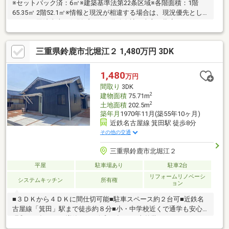
※セットバック済：6㎡※建築基準法第22条区域※各階面積：1階
65.35㎡ 2階52.1㎡※情報と現況が相違する場合は、現況優先とし
ます。※司法書士・個別プロパン供給会社は売主の指定になりま
す。プロパンガスの消費に係る配管設備、ガス器具等は、本土地
建物の販売価格には含まれておりません。※通学の区域に関して
三重県鈴鹿市北堀江２ 1,480万円 3DK
は自治体や教育委員会等にご確認ください。
1,480
万円
間取り
3DK
2
建物面積
75.71m
2
土地面積
202.5m
築年月
1970年11月(築55年10ヶ月)
近鉄名古屋線 箕田駅 徒歩8分
その他の交通
三重県鈴鹿市北堀江２
平屋
駐車場あり
駐車2台
リフォームリノベーシ
システムキッチン
所有権
ョン
■３ＤＫから４ＤＫに間仕切可能■駐車スペース約２台可■近鉄名
古屋線「箕田」駅まで徒歩約８分■小・中学校近くで通学も安心※
昭和５９年１０月増築あり※令和７年４月 内外装リフォーム工
事・外構工事済