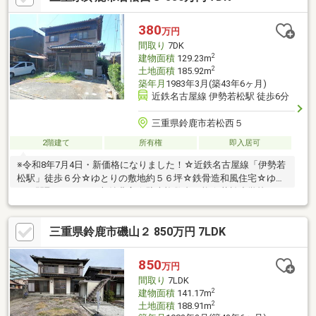
380
万円
間取り
7DK
2
建物面積
129.23m
2
土地面積
185.92m
築年月
1983年3月(築43年6ヶ月)
近鉄名古屋線 伊勢若松駅 徒歩6分
三重県鈴鹿市若松西５
2階建て
所有権
即入居可
※令和8年7月4日・新価格になりました！☆近鉄名古屋線「伊勢若
松駅」徒歩６分☆ゆとりの敷地約５６坪☆鉄骨造和風住宅☆ゆと
りの間取り７ＤＫ・収納豊富☆駐車複数台可能☆若松小学校
三重県鈴鹿市磯山２ 850万円 7LDK
850
万円
間取り
7LDK
2
建物面積
141.17m
2
土地面積
188.91m