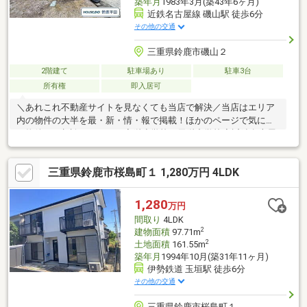
築年月
1983年3月(築43年6ヶ月)
近鉄名古屋線 磯山駅 徒歩6分
その他の交通
三重県鈴鹿市磯山２
2階建て
駐車場あり
駐車3台
所有権
即入居可
＼あれこれ不動産サイトを見なくても当店で解決／当店はエリア
内の物件の大半を最・新・情・報で掲載！ほかのページで気にな
る物件もご相談ください。◆栄小学校／天栄中学校◆近鉄名古屋
線「磯山」駅 徒歩約6分◆即お引渡し可能◆リフォーム相談
OK◆駐車場4台分（車種による）※写真をクリックすると、詳細を
三重県鈴鹿市桜島町１ 1,280万円 4LDK
ご覧いただけます。＝＝＝＝＝＝＝＝＝＝＝＝＝＝＝＝＝＝＝＝
＝＝《平日もご案内可能です♪》地域密着店の私達は、周辺環境、
相場、お得な住宅ローンプランなど丁寧にご案内できます。＝＝
1,280
万円
＝＝＝＝＝＝＝＝＝＝＝＝＝＝＝＝＝＝＝＝
間取り
4LDK
2
建物面積
97.71m
2
土地面積
161.55m
築年月
1994年10月(築31年11ヶ月)
伊勢鉄道 玉垣駅 徒歩6分
その他の交通
三重県鈴鹿市桜島町１