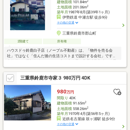
2
建物面積
101.84m
2
土地面積
201.06m
築年月
1987年8月(築39年1ヶ月)
伊勢鉄道 中瀬古駅 徒歩9分
その他の交通
三重県鈴鹿市郡山町
2階建て
所有権
ハウスドゥ鈴鹿白子店（ノーブル不動産）は、「物件を売る会
社」ではなく「住んだ後の生活コストまで設計する会社」です。
本物件では屋根条件をもとに、太陽光発電＋蓄電池導入時の発電
予測や光熱費削減シミュレーションをご提案。太陽光＋蓄電池の
活用により年間約15万～22万円の光熱費削減が期待できます（詳
三重県鈴鹿市寺家３ 980万円 4DK
しくは無料シミュレーションにて試算可能）「太陽の街」は、整
備された良好な住宅地街並みが美しく、落ち着いた住環境・公園
が近く、子どもの遊び場や散歩に便利・計画的な道路配置で、抜
980
万円
け道になりにくく安心・小学校まで徒歩5分・伊勢鉄道「中瀬古」
間取り
4DK
駅まで徒歩圏内
2
建物面積
91.65m
2
土地面積
558.26m
築年月
1970年4月(築56年5ヶ月)
近鉄名古屋線 鼓ヶ浦駅 徒歩9分
その他の交通