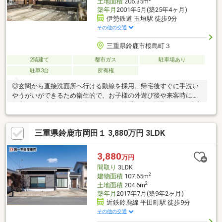
土地面積
206.35m
築年月
2001年5月(築25年4ヶ月)
伊勢鉄道 玉垣駅 徒歩9分
その他の交通
三重県鈴鹿市桜島町３
2階建て
都市ガス
駐車場あり
駐車3台
所有権
◎玄関から直接洗面所へ行ける動線を採用。帰宅後すぐに手洗い
やうがいができるため衛生的で、お子様の外遊び後や来客時にも
便利です！生活動線に配慮された使い勝手の良い間取りです♪◎玄
関から直接2階へ上がれる動線を採用。来客時やご家族の生活リズ
ムが異なる場合でも、リビングを通らずにお部屋へ移動でき、プ
三重県鈴鹿市岡田１ 3,880万円 3LDK
ライバシーを保ちながら快適に暮らせます♪◎リビングと続き間の
洋室は、扉を開ければ一体の広々空間として利用可能。家族が集
まる団らんの場としてはもちろん、来客時の客間としても活用で
3,880
万円
き、用途に応じて柔軟に使える便利な間取りです♪
間取り
3LDK
2
建物面積
107.65m
2
土地面積
204.6m
築年月
2017年7月(築9年2ヶ月)
近鉄鈴鹿線 平田町駅 徒歩9分
その他の交通