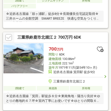
2階建て
システムキッチン
所有権
バリアフリー
☆近鉄名古屋線「鼓ヶ浦駅」徒歩8分☆長期優良住宅認定取得☆
三井ホームの全館空調 SMART BREEZE 快適な空気をつくり続
け、高品質の空気が満ちています。☆「MOCX WALL工法」 そ
の空気をまもり続ける高断熱・高気密な構造躯体☆リビング吹き
抜けプラン 明るく、解放感☆収納充実☆室内大変丁寧にお使い
三重県鈴鹿市北堀江２ 700万円 6DK
です☆駐車３台可能☆太陽光発電システム付き
700
万円
間取り
6DK
2
建物面積
130.86m
2
土地面積
222.1m
築年月
1971年11月(築54年10ヶ月)
近鉄名古屋線 箕田駅 徒歩9分
三重県鈴鹿市北堀江２
2階建て
南道路
所有権
☆近鉄名古屋線「箕田」駅徒歩８分☆東南角地・陽当り良好☆ゆ
とりの敷地約６７坪☆室内丁寧にお使いです☆ゆとりの間取６Ｄ
Ｋ☆駐車場有（カーポート付）☆箕田小学校・大木中学校