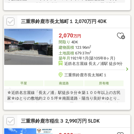
装・・・クロス張替、床張替、スイッチパネル交換、照明器具
（LDK）、 カラーモニター付きドアホン、エア
コン（LDK)、ハウスクリーニング ◇外装・・・外壁塗装
三重県鈴鹿市長太旭町１ 2,070万円 4DK
2,070
万円
間取り
4DK
2
建物面積
123.96m
2
土地面積
679.37m
築年月
1921年1月(築105年8ヶ月)
近鉄名古屋線 長太ノ浦駅 徒歩9分
三重県鈴鹿市長太旭町１
平屋
南道路
所有権
☆近鉄名古屋線「長太ノ浦」駅徒歩９分☆築１００年以上の古民
家☆ゆとりの敷地約２０５坪☆南面道路・陽当り良好☆ゆとりの
間取り４ＤＫ☆水廻りのリフォーム歴有り※キッチン・浴室・洗
面台・トイレ等☆収納豊富☆屋根裏収納・屋根裏部屋有☆長太小
学校・大木中学校
三重県鈴鹿市稲生３ 2,990万円 5LDK