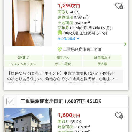
1,290
万円
間取り
4LDK
2
建物面積
97.61m
2
土地面積
164.27m
築年月
1985年8月(築41年1ヶ月)
伊勢鉄道 玉垣駅 徒歩35分
その他の交通
三重県鈴鹿市東玉垣町
2階建て
都市ガス
駐車場あり
システムキッチン
オール電化
所有権
【物件ならでは”推し”ポイント】◆敷地面積164.27㎡（49坪超）
のゆとりある住まい。角地ならではの通風と採光が、心地よい住
環境を力強く保証します。◆オール電化採用の経済的な暮らし。
床下収納などの実用的なスペースが、住空間をすっきり保ちたい
ご家族の願いを実現します。【利便性◎の周辺環境】◆スギ薬局
三重県鈴鹿市岸岡町 1,600万円 4SLDK
まで徒歩7分、ファミリーマートまで徒歩7分。身近な利便施設が
充実しており、日々のちょっとしたお買い物を便利にサポートし
ます。◆2沿線利用可能な立地で、通勤や通学の選択肢が広がる
1,600
万円
住環境。桜の森公園も徒歩圏内にあり、休日のお出かけやリフレ
間取り
4SLDK
ッシュが叶う場所です。
2
建物面積
118.92m
2