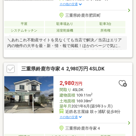
その他の交通
三重県鈴鹿市肥田町
平屋
駐車場あり
駐車3台
システムキッチン
浴室乾燥機
所有権
＼あれこれ不動産サイトを見なくても当店で解決／当店はエリア
内の物件の大半を最・新・情・報で掲載！ほかのページで気にな
る物件もご相談ください。◆玉垣小学校／千代崎中学校◆近鉄鈴
鹿線/柳駅まで徒歩約8分◆1階のみで移動しやすい◎◆ランドリ
ールーム付きで家事スムーズ◆回遊動線のファミリーCL付き※写
三重県鈴鹿市寺家４ 2,980万円 4SLDK
真をクリックすると、詳細をご覧いただけます。＝＝＝＝＝＝＝
＝＝＝＝＝＝＝＝＝＝＝＝＝＝＝《お問合せからすぐご案内！》
見るだけOK、聞くだけOK。実際に現地を体感してみてくださ
2,980
万円
い。＝＝＝＝＝＝＝＝＝＝＝＝＝＝＝＝＝＝＝＝＝＝
間取り
4SLDK
2
建物面積
109.11m
2
土地面積
169.38m
築年月
2021年6月(築5年3ヶ月)
近鉄名古屋線 鼓ヶ浦駅 徒歩8分
その他の交通
三重県鈴鹿市寺家４