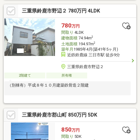
三重県鈴鹿市野辺２ 780万円 4LDK
780
万円
間取り
4LDK
2
建物面積
74.94m
2
土地面積
194.97m
築年月
1985年4月(築41年5ヶ月)
近鉄鈴鹿線 三日市駅 徒歩9分
三重県鈴鹿市野辺２
2階建て
所有権
（別棟有）平成８年１０月建築鉄骨造２階建
三重県鈴鹿市郡山町 850万円 5DK
850
万円
間取り
5DK