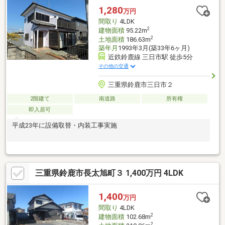
1,280
万円
間取り
4LDK
2
建物面積
95.22m
2
土地面積
186.63m
築年月
1993年3月(築33年6ヶ月)
近鉄鈴鹿線 三日市駅 徒歩5分
その他の交通
三重県鈴鹿市三日市２
2階建て
南道路
所有権
即入居可
平成23年に設備取替・内装工事実施
三重県鈴鹿市長太旭町３ 1,400万円 4LDK
1,400
万円
間取り
4LDK
2
建物面積
102.68m
2