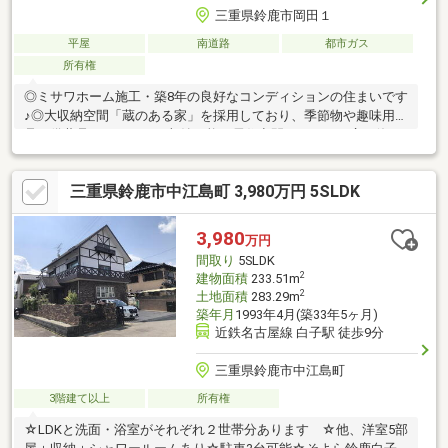
三重県鈴鹿市岡田１
平屋
南道路
都市ガス
所有権
◎ミサワホーム施工・築8年の良好なコンディションの住まいです
♪◎大収納空間「蔵のある家」を採用しており、季節物や趣味用
品、備蓄品までたっぷり収納可能。居住空間をすっきり広く使え
る、ミサワホームならではの設計が魅力です♪◎立地は牧田小学校
まで徒歩5分と、子育て世帯にうれしい環境・通学も安心♪
三重県鈴鹿市中江島町 3,980万円 5SLDK
3,980
万円
間取り
5SLDK
2
建物面積
233.51m
2
土地面積
283.29m
築年月
1993年4月(築33年5ヶ月)
近鉄名古屋線 白子駅 徒歩9分
三重県鈴鹿市中江島町
3階建て以上
所有権
☆LDKと洗面・浴室がそれぞれ２世帯分あります ☆他、洋室5部