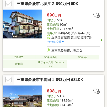
三重県鈴鹿市北堀江２ 890万円 5DK
890
万円
間取り
5DK
2
建物面積
99m
2
土地面積
201.62m
築年月
1970年5月(築56年4ヶ月)
近鉄名古屋線 箕田駅 徒歩7分
その他の交通
三重県鈴鹿市北堀江２
2階建て
駐車場あり
駐車2台
リフォームリノベーシ
所有権
ョン
三重県鈴鹿市中箕田１ 898万円 6SLDK
898
万円
間取り
6SLDK
2
建物面積
134.96m
2
土地面積
314.04m