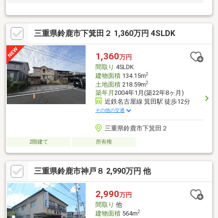
三重県鈴鹿市下箕田２ 1,360万円 4SLDK
1,360
万円
間取り
4SLDK
2
建物面積
134.15m
2
土地面積
218.59m
築年月
2004年1月(築22年8ヶ月)
近鉄名古屋線 箕田駅 徒歩12分
その他の交通
三重県鈴鹿市下箕田２
2階建て
所有権
三重県鈴鹿市神戸８ 2,990万円 他
2,990
万円
間取り
他
2
建物面積
564m