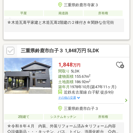
三重県鈴鹿市寺家３
平屋
南道路
所有権
☆木造瓦葺平家建と木造瓦葺2階建の２棟付き☆閑静な住宅街
三重県鈴鹿市白子３ 1,848万円 5LDK
1,848
万円
間取り
5LDK
2
建物面積
155.67m
2
土地面積
186.92m
築年月
1978年10月(築47年11ヶ月)
近鉄名古屋線 白子駅 徒歩9分
その他の交通
三重県鈴鹿市白子３
2階建て
システムキッチン
所有権
☆令和８年４月 内装、外装リフォーム済み☆リフォーム内容
◇設備新品・・・キッチン、バス、トイレ、洗面化粧台 ◇内