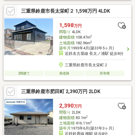
三重県鈴鹿市長太栄町２ 1,598万円 4LDK
1,598
万円
間取り
4LDK
2
建物面積
108.47m
2
土地面積
182.96m
築年月
1993年4月(築33年5ヶ月)
近鉄名古屋線 長太ノ浦駅 徒歩8分
三重県鈴鹿市長太栄町２
2階建て
南道路
所有権
三重県鈴鹿市肥田町 2,390万円 2LDK
2,390
万円
間取り
2LDK
2
建物面積
83.1m
2
土地面積
416.11m
築年月
1975年6月(築51年3ヶ月)
近鉄鈴鹿線 柳駅 徒歩8分