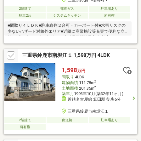
2階建て
都市ガス
駐車場あり
駐車2台
システムキッチン
所有権
■間取り４ＬＤＫ■駐車縦列２台可・カーポート付■水害リスクの
少ないハザード対象外エリア■近隣に商業施設等充実で便利な立
地※令和９年３月末日以降、下水道供用開始予定(切替未了)※下水
道受益者負担金は買主の負担となります
三重県鈴鹿市南堀江１ 1,598万円 4LDK
1,598
万円
間取り
4LDK
2
建物面積
111.78m
2
土地面積
201.35m
築年月
1993年10月(築32年11ヶ月)
近鉄名古屋線 箕田駅 徒歩6分
三重県鈴鹿市南堀江１
2階建て
南道路
駐車場あり
所有権