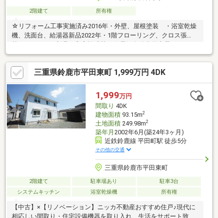
2階建て
所有権
☆リフォーム工事実施済み2016年・外壁、屋根塗装 ・浴室乾燥
機、洗面台、給湯器新品2022年・1階フローリング、クロス張
替 ・キッチン新品・和室襖張替え☆電気自動車用充電コンセン
トあり☆室内大変丁寧にお使いです☆閑静な住宅団地内
三重県鈴鹿市平田東町 1,999万円 4DK
1,999
万円
間取り
4DK
2
建物面積
93.15m
2
土地面積
249.98m
築年月
2002年6月(築24年3ヶ月)
近鉄鈴鹿線 平田町駅 徒歩5分
その他の交通
三重県鈴鹿市平田東町
2階建て
駐車場あり
駐車3台
システムキッチン
浴室乾燥機
所有権
【中古】×【リノベーション】ニッカ不動産おすすめ住戸♪現代に
相応しい間取り・住宅設備機器を取り入れ、生活をサポート致し