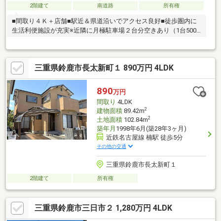
2階建て
南道路
所有権
■間取り４Ｋ＋店舗■駅近＆県道沿いでアクセス良好■徒歩圏内に
生活利便施設が充実※近隣に月極駐車場２台分空きあり（1台5000
円/月）
三重県鈴鹿市長太新町１ 890万円 4LDK
890
万円
間取り
4LDK
2
建物面積
89.42m
2
土地面積
102.84m
築年月
1998年6月(築28年3ヶ月)
近鉄名古屋線 楠駅 徒歩5分
その他の交通
三重県鈴鹿市長太新町１
2階建て
所有権
三重県鈴鹿市三日市２ 1,280万円 4LDK