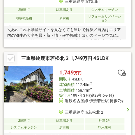
三重県鈴鹿市郡山町
2階建て
駐車場あり
システムキッチン
リフォームリノベーシ
浴室乾燥機
所有権
ョン
＼あれこれ不動産サイトを見なくても当店で解決／当店はエリア
内の物件の大半を最・新・情・報で掲載！ほかのページで気にな
る物件もご相談ください。◆郡山小学校／天栄中学校◆伊勢鉄道/
中瀬古駅まで徒歩約7分◆システムキッチン・オートバス◎◆全
居室南向き・6帖以上でゆったり◆小学校や病院まで徒歩約7分で
三重県鈴鹿市若松北２ 1,749万円 4SLDK
子育て世帯も安心※写真をクリックすると、詳細をご覧いただけ
ます。＝＝＝＝＝＝＝＝＝＝＝＝＝＝＝＝＝＝＝＝＝＝《失敗し
ない住宅ローン選び！》豊富な銀行金利情報を持っていますの
1,749
万円
で、お客様の安心ゆとりのある資金計画をご提案できます。＝＝
間取り
4SLDK
＝＝＝＝＝＝＝＝＝＝＝＝＝＝＝＝＝＝＝＝
2
建物面積
117.45m
2
土地面積
168.11m
築年月
1997年3月(築29年6ヶ月)
近鉄名古屋線 伊勢若松駅 徒歩7分
三重県鈴鹿市若松北２
2階建て
駐車場あり
駐車2台
システムキッチン
所有権
即入居可