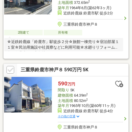
2
土地面積
372.65m
築年月
1964年6月(築62年3ヶ月)
近鉄鈴鹿線 鈴鹿市駅 徒歩2分
三重県鈴鹿市神戸８
2階建て
所有権
☆近鉄鈴鹿線「鈴鹿市」駅徒歩２分☆旅館一棟売り☆宿泊部屋１
１室☆民泊用施設や社員寮などに利用可能☆水廻りリフォーム歴
有り☆北東西三方角地
三重県鈴鹿市神戸８ 590万円 5K
590
万円
間取り
5K
2
建物面積
64.39m
2
土地面積
80.52m
築年月
1965年10月(築60年11ヶ月)
近鉄鈴鹿線 鈴鹿市駅 徒歩4分
その他の交通
三重県鈴鹿市神戸８