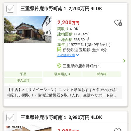
三重県鈴鹿市野町南１ 2,200万円 4LDK
2,200
万円
間取り
4LDK
2
建物面積
119.34m
2
土地面積
568.59m
築年月
1977年3月(築49年6ヶ月)
伊勢鉄道 玉垣駅 徒歩16分
その他の交通
三重県鈴鹿市野町南１
平屋
駐車場あり
所有権
即入居可
【中古】×【リノベーション】ニッカ不動産おすすめ住戸♪現代に
相応しい間取り・住宅設備機器を取り入れ、生活をサポート致し
ます♪不動産ご紹介からリノベーションまで一貫サポートのニッカ
不動産にお任せ下さい！＼＼家具や家電、住宅ローンに組込めま
す／／▼お電話でのご予約、ご質問・お問合せはこちらまで
三重県鈴鹿市野町南１ 3,980万円 4LDK
▼TEL：0120-18-7549【通話無料】ニッカ不動産へ！～空家につ
き即日のご案内も可能！～お気兼ねなくお問合せくださいませ。
住宅ローンやリフォームのご相談も承ります！