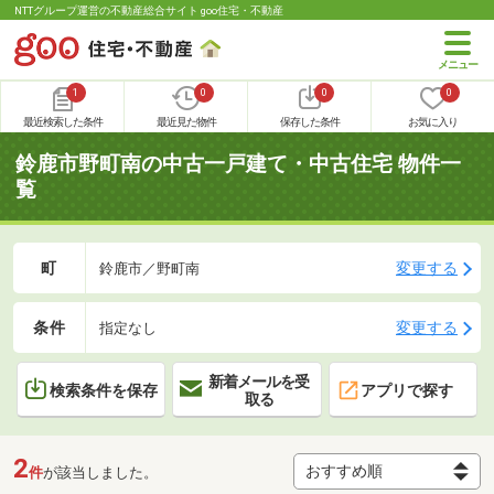
NTTグループ運営の不動産総合サイト goo住宅・不動産
1
0
0
0
最近検索した条件
最近見た物件
保存した条件
お気に入り
鈴鹿市野町南の中古一戸建て・中古住宅 物件一
覧
町
変更する
鈴鹿市／野町南
条件
変更する
指定なし
新着メールを受
検索条件を保存
アプリで探す
取る
2
件
が該当しました。