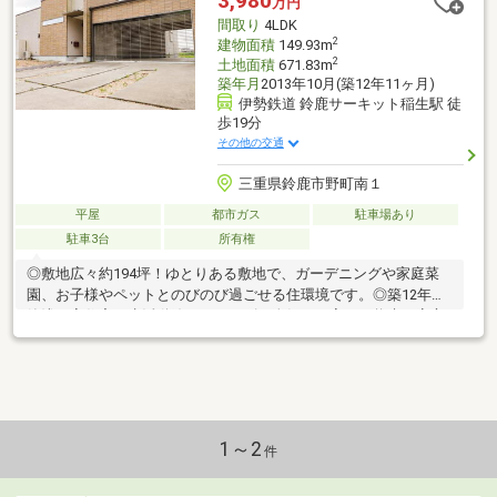
3,980
万円
間取り
4LDK
2
建物面積
149.93m
2
土地面積
671.83m
築年月
2013年10月(築12年11ヶ月)
伊勢鉄道 鈴鹿サーキット稲生駅 徒
歩19分
その他の交通
三重県鈴鹿市野町南１
平屋
都市ガス
駐車場あり
駐車3台
所有権
◎敷地広々約194坪！ゆとりある敷地で、ガーデニングや家庭菜
園、お子様やペットとのびのび過ごせる住環境です。◎築12年の
築浅平家住宅！生活動線がスムーズな人気の平家で、将来も安心
して快適に暮らせます。◎南向きで陽当たり良好！室内には明る
い陽光が差し込み、一日を通して心地よくお過ごしいただけま
す。
1～2
件